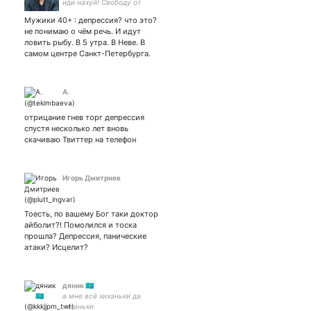
иди нахуй! Свободу от
оккупантов, что сперва
Мужики 40+ : депрессия? что это?
захватили нашу страну, а
не понимаю о чём речь. И идут
теперь сеят смерть в
ловить рыбу. В 5 утра. В Неве. В
чужой!
самом центре Санкт-Петербурга.
A.
отрицание гнев торг депрессия
спустя несколько лет вновь
скачиваю Твиттер на телефон
Игорь Дмитриев
Тоесть, по вашему Бог таки доктор
айболит?! Помолился и тоска
прошла? Депрессия, панические
атаки? Исцелит?
дяник 🇰🇿
а мне всё хиханьки да
хаханьки