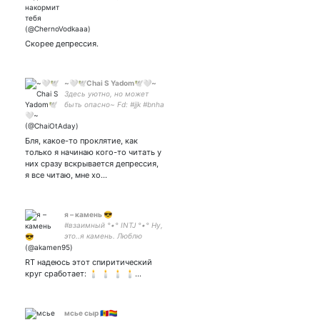
Люблю хорошо ❤️‍🔥покушать
и поспать❤️‍🔥 // съем
любого, кто тебя обидел и
закушу повелителем
Скорее депрессия.
ветров 🍃 #саппорт #рп
~🤍🕊Chai S Yadom🕊🤍~
Здесь уютно, но может
быть опасно~ Fd: #jjk #bnha
#OnePiece #hq Она/Он/Их
Выпей чаю,
полегчает~Артер!
Бля, какое-то проклятие, как
Коммишены открыты!!!
только я начинаю кого-то читать у
Клинер манги Цвет/ЧБ |!
них сразу вскрывается депрессия,
Много мата!|
я все читаю, мне хо…
я – камень 😎
#взаимный °•° INTJ °•° Ну,
это..я камень. Люблю
камни.°•° ГИБУЛЬ°•°
любимый муженёк – °•°
RT надеюсь этот спиритический
круг сработает: 🕯 🕯 🕯 🕯…
мсье сыр 🇲🇩🏳️‍🌈