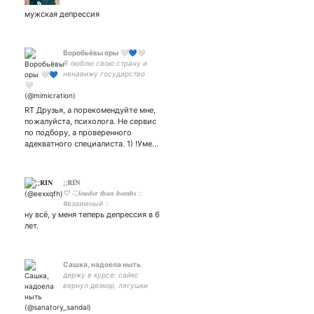
мужская депрессия
Воробьёвы оры 🤍💙🤍
Я люблю свою страну и
ненавижу государство
RT Друзья, а порекомендуйте мне,
пожалуйста, психолога. Не сервис
по подбору, а проверенного
адекватного специалиста. 1) !Уме…
;;𝐑𝐈𝐍
♡ ˖͡◟𝐥𝐨𝐮𝐝𝐞𝐫 𝐭𝐡𝐚𝐧 𝐛𝐨𝐦𝐛𝐬 ::
#взаимный ::
ну всё, у меня теперь депрессия в 6
агро𔓕подонок :: 𝐬𝐡𝐢𝐭𝐩𝐨𝐬𝐭 ::
закрытка :: 𝐬𝐨𝐮𝐥𝐦𝐚𝐭𝐞 ::
лет.
#нэохуй
Сашка, надоела ныть
держу в курсе: сайкс
вернул дезкор, лягушки
поработили весь мир 🌾
здесь публикую свои