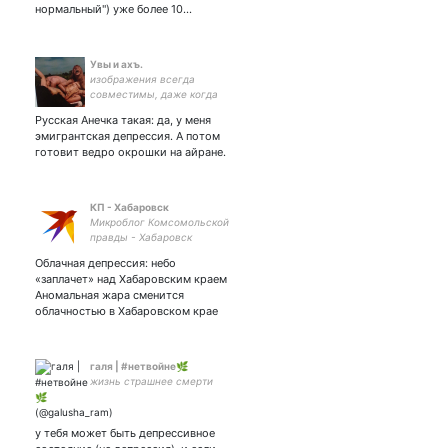
нормальный") уже более 10…
Увы и ахъ.
изображения всегда
совместимы, даже когда
несовместимы
Русская Анечка такая: да, у меня
изображаемые реалии
эмигрантская депрессия. А потом
готовит ведро окрошки на айране.
КП - Хабаровск
Микроблог Комсомольской
правды - Хабаровск
Облачная депрессия: небо
«заплачет» над Хабаровским краем
Аномальная жара сменится
облачностью в Хабаровском крае
галя | #нетвойне🌿
жизнь страшнее смерти
у тебя может быть депрессивное