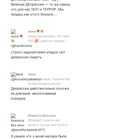
уёбки
Великая ДЕпрессия — то же самое,
что для нас 1937 и ТЕРРОР. Мы
пиздец как этого боимся.…
mmm❣️🍀
маша хенминова | 04 лайн
isfp ♉️ | джисон пиздец |
пытаюсь в фикрайтерство
но что то как то никак
стресс недомогание упадок сил
депрессия смерть
Хвоя
писательница, гедонистка,
интерсекциональная
Депрессия действительно похожа
феминистка, джун в веб-
дизайне и взрослой жизни;
на длинный, нескончаемый
хозяйка хорни-квартиры и
коридор
Верки
Комната без окон
#Взаим!!! знаете нет
ничего лучше чем хотеть
чего-то хотеть.
Я узнала что у моей матери была