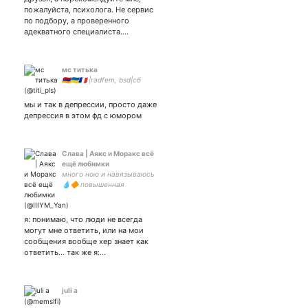
пожалуйста, психолога. Не сервис
по подбору, а проверенного
адекватного специалиста.…
мс титька
🇦🇲🇺🇦🇨🇵 |radfem, bsd|сб
мы и так в депрессии, просто даже
депрессия в этом фд с юмором
Слава | Аякс и Моракс всё
ещё любимки
много ною и навязываюсь
💧🔶️ повышенная
безграмотность. ну вы
заходите, если что
711029450
я: понимаю, что люди не всегда
могут мне ответить, или на мои
сообщения вообще хер знает как
ответить... так же я:…
juli a