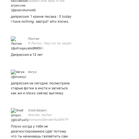
saddest little baby in the
room.
депрессия: 1 кринж писака : 0 today
i have nothing. завтра? who knows.
Лентик
Я Лентус. Рад что ты зашёл
ко мне На
покушать:5375414132341230
Депрессия в 13 лет
Муж: Моя кинн шлюха:
Самая крутышка:
darya
депрессия на сегодня: посмотрела
старые фотки в инсте и загнаться
как же я плохо сейчас выгляжу
Злой Шпрот.
She/Her, he/him
pronouns|Genderfluid|INTP-
T|Self-taught artist|Native
Плохо когда у тебя не
language russian| Хорни
диагностированное сдвг потому
хуйня.| #TES #Re8
что ты начинаешь газлайтить сам
#GenshinImpact #Arcane