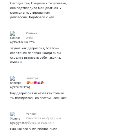
размышлизмы и многое
Сегодня так¡ Сходила к терапевтке,
другое
она подтвердила мой диагноз. У
меня диагностированная
депрессия Подобрали с ней…
Сенека
artist
звучит как депрессия, братюнь.
серотонин проебан. найди силы
сходить выписать себе паксила,
попей к…
электра
🍑🔅🌺🍇🫘
Вау депрессия исчезла как только
ты помирилась со светой i see i see
Угляна
Спектакля не будет, мы
обоссали реквизит
Раньше все было проще, было