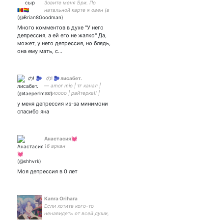
Зовите меня Бри. По
натальной карте я овен (в
душе всё еще рыбы), по
типу личности - посредник.
Много комментов в духе "У него
Работаю в гос.статистике.
депрессия, а ей его не жалко" Да,
Лечусь от депрессии.
может, у него депрессия, но блядь,
He/him.
она ему мать, с…
‎ ‎ の! 🫐 лисабет.
— amor mio | тг канал |
тэлиоооо | райтерка!! |
беливерка от7
у меня депрессия из-за минимони
спасибо яна
Анастасия💓
16 аркан
Моя депрессия в 0 лет
Kanra Orihara
Если хотите кого-то
ненавидеть от всей души,