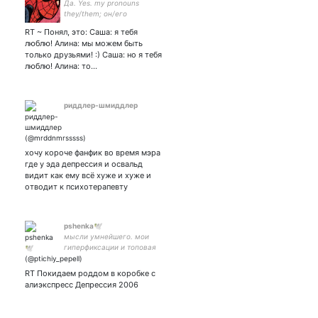
Да. Yes. my pronouns
they/them; он/его
RT ~ Понял, это: Саша: я тебя
люблю! Алина: мы можем быть
только друзьями! :) Саша: но я тебя
люблю! Алина: то…
риддлер-шмиддлер
хочу короче фанфик во время мэра
где у эда депрессия и освальд
видит как ему всё хуже и хуже и
отводит к психотерапевту
pshenka🕊
мысли умнейшего. мои
гиперфиксации и топовая
шиза. #лиданцов💜💚
\территория постмодерна
RT Покидаем роддом в коробке с
и пиздостраданий\ 🕊нет
алиэкспресс Депрессия 2006
войне!《я плачу или хохочу
я не знаю чего хочу》