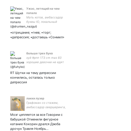
Ужас, летящий на чем
попало
Мать котов, амбассадор
буквы Ю, локальный
стендапер, на все руки
мастер
•отрицание; •гнев; •торг;
•депрессия; •достаешь «Сонмил»
больше трех букв
хyй #рпп 173 cm max 83
хорошие девочки не едят
RT Шутки на тему депрессии
кончились, осталась только
депрессия
лакки лузер
Графоман со стажем,
амбассадор овершеринга,
лингво-задрот,
Мозг цепляется за все Говорим с
музыкальный наркоман,
бабушкой Отменили фигурное
коллекционер слов,
катание Кокорин дрался Дзюба
рассказчик историй.
дрочун Травля Ноябрь…
Полнейший сюрр 🫥