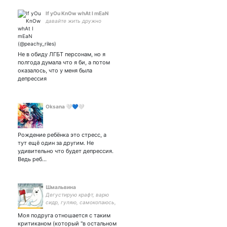
If yOu KnOw whAt I mEaN
давайте жить дружно
Не в обиду ЛГБТ персонам, но я
полгода думала что я би, а потом
оказалось, что у меня была
депрессия
Oksana 🤍💙🤍
Рождение ребёнка это стресс, а
тут ещё один за другим. Не
удивительно что будет депрессия.
Ведь реб…
Шмальвина
Дегустирую крафт, варю
сидр, гуляю, самокопаюсь,
читаю ИТОМП
Моя подруга отношается с таким
критиканом (который "в остальном