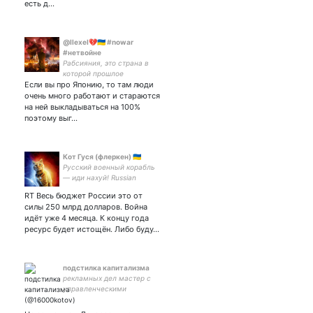
есть д…
@llexeI💔🇺🇦 #nowar
#нетвойне
Рабсияния, это страна в
которой прошлое
Если вы про Японию, то там люди
засекречено, настоящее
украдено, а будущего -
очень много работают и стараются
нет... путлер капут!
на ней выкладываться на 100%
поэтому выг…
Кот Гуся (флеркен) 🇺🇦
Русский военный корабль
— иди нахуй! Russian
warship — go to fuck off!
RT Весь бюджет России это от
силы 250 млрд долларов. Война
идёт уже 4 месяца. К концу года
ресурс будет истощён. Либо буду…
подстилка капитализма
рекламных дел мастер с
управленческими
наклонностями