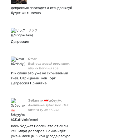
депрессия проходит а стендап клуб
будет жить вечно
リック
Депрессия
Qmar
Бойтесь людей верующих,
ибо их Боги им все
И к слову это уже не скрываемый
прощают...
гнев. Отрицание Гнев Торг
Депрессия Принятие
Зубастик 🇬🇪 ნიბლერი
Анонимно-зубастый. Нет
ничего хуже войны.
Запасное колесо:
Весь бюджет России это от силы
250 млрд долларов. Война идёт
уже 4 месяца. К концу года ресурс