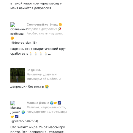
в такой квартире через месяц у
меня начнётся депрессия
Солнечный котёныш🌼
*ходячая депрессия🥀
*люблю спать и кушать,
значит и тебя полюблю💗
*давай мьючиться, я
дружелюбная🌼
надеюсь этот спиритический круг
сработает: 🕯 🕯 🕯 🕯…
не денис.
Ненавижу ударятся
мизинцем об мебель и
героин.
депрессия без инсты 😭
Макака Джонс 🌍🤝 🌌
Религия, национальности,
государственные границы
ведут к гибели
человеческой
цивилизации.
Это значит жира 7% от массы при
росте. Это: депрессия , усталость,