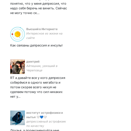
понятно, что у меня депрессия, что
надо себя беречь не винить. Сейчас
не могу точно ск…
Высший в Интернете
Интересное из жизни на
сайте
Как связаны депрессия и инсульт
дмитрий
Айтишник, увязший в
Череповце
RT а давайте все у кого депрессия
соберёмся в одного мегабота и
потом скорее всего нихуя не
сделаем потому что сил никаких
нет у…
институт астрофизики и
нытья 🤍💙🤍
депрессивный астрофизик
по качеству
Друзья, а порекомендуйте мне,