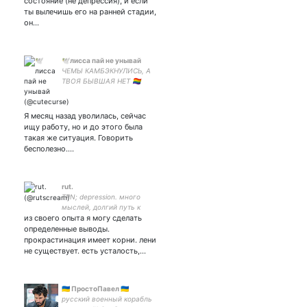
состояние (не депрессия), и если
ты вылечишь его на ранней стадии,
он…
🕊лисса пай не унывай
ЧЕМЫ КАМБЭКНУЛИСЬ, А
ТВОЯ БЫВШАЯ НЕТ 🏳️‍🌈
Designer. Люблю Placebo,
бананы, мультики про фей
и поспать. Главная эмочка
Я месяц назад уволилась, сейчас
на районе.
ищу работу, но и до этого была
такая же ситуация. Говорить
бесполезно.…
rut.
TPN; depression. много
мыслей, долгий путь к
из своего опыта я могу сделать
жизни в гармонии. тг:
определенные выводы.
прокрастинация имеет корни. лени
не существует. есть усталость,…
🇺🇦 ПростоПавел 🇺🇦
русский военный корабль