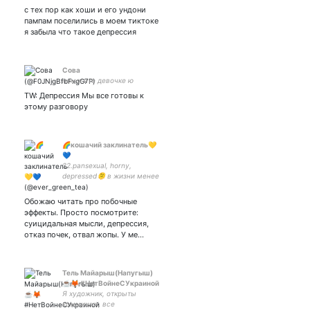
с тех пор как хоши и его ундони
пампам поселились в моем тиктоке
я забыла что такое депрессия
Сова
помогите девочке ю
TW: Депрессия Мы все готовы к
этому разговору
🌈кошачий заклинатель💛
💙
22.pansexual, horny,
depressed🫠 в жизни менее
секси, более хорни.
Обожаю читать про побочные
эффекты. Просто посмотрите:
суицидальная мысли, депрессия,
отказ почек, отвал жопы. У ме…
Тель Майарыш(Напугыш)
☕🦊 #НетВойнеСУкраиной
Я художник, открыты
коммишки, все