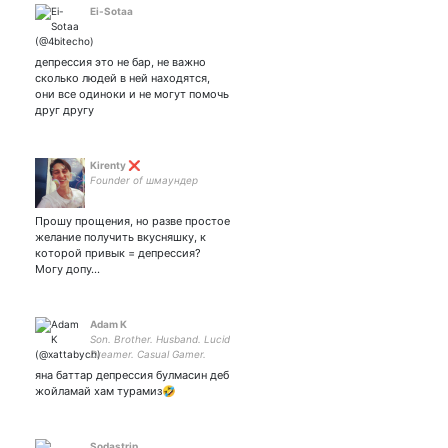
Ei-Sotaa
депрессия это не бар, не важно
сколько людей в ней находятся,
они все одиноки и не могут помочь
друг другу
Kirenty ❌
Founder of шмаундер
Прошу прощения, но разве простое
желание получить вкусняшку, к
которой привык = депрессия?
Могу допу…
Adam K
Son. Brother. Husband. Lucid
Dreamer. Casual Gamer.
Movieholic. Geek
яна баттар депрессия булмасин деб
жойламай хам турамиз🤣
Sodastrip