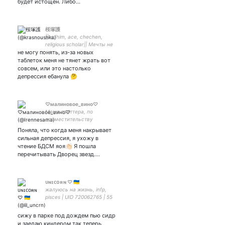
будет истощён. Либо…
桜塚護
||he/him, ace, chechen,
religious scholar|| Мечты не
не могу понять, из-за новых
умирают, поэтому мы
хороним их заживо.
таблеток меня не тянет жрать вот
совсем, или это настолько
депрессия ебанула 🤔
♡малиновое_вино♡
Мама твиттера, по
совместительству
южанка-гадалка, которая
Поняла, что когда меня накрывает
орёт в тви на свою жизнь~
сильная депрессия, я ухожу в
чтение БДСМ яоя👏🏻 Я пошла
перечитывать Дворец звезд.…
ᴜɴɪᴄᴏʀɴ ♡︎ 🇺🇦
жалуюсь на жизнь, infp,
pisces | UID 720062765 | 55
ранг | Европа | закрытка |
соулмейтка 🤍| моя
сижу в парке под дождем пью сидр
радость
и заедаю киндером так теперь