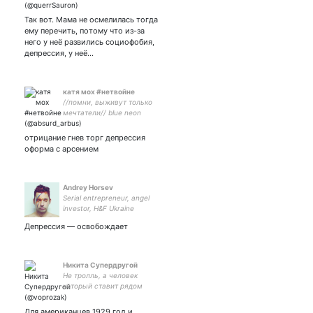
подробности в закрепе♡ В
душе Саурон и немножко
Так вот. Мама не осмелилась тогда
лис, люблю рисовать, кофе
ему перечить, потому что из-за
с молоком, фентези и
него у неё развились социофобия,
покушать, да🏹📜
депрессия, у неё…
катя мох #нетвойне
//помни, выживут только
мечтатели// blue neon
skies// #китаефд
#домвкотором #aftg
отрицание гнев торг депрессия
#геншин #импрофд// моя
оформа с арсением
жена и мать моих детей
Andrey Horsev
Serial entrepreneur, angel
investor, H&F Ukraine
organizer, CEO
Депрессия — освобождает
Никита Супердругой
Не тролль, а человек
который ставит рядом
факты, от которых у вас
всех подгорает, тупые вы
Для американцев 1929 год и