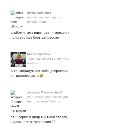
сёма ищет свет
приглашаю на отдых и
развлечения
альбом «тима ищет свет – зеркало»
прям вообще боль депрессия
Mister Pirozhok
Такой же как и все, не хуже
многих
А то напридумывт себе: депрессия,
антидепрессанты🤣
эклерка ♡ поиск мью!!
your lipstick your lipstick got
me. . . valeree | kenma
kozume and huang renjun's
vibes | жду сольник джено
// #jeno #renjun #nctdream
от 6 серии в диар м у меня стресс,
а дальше что. депрессия ??