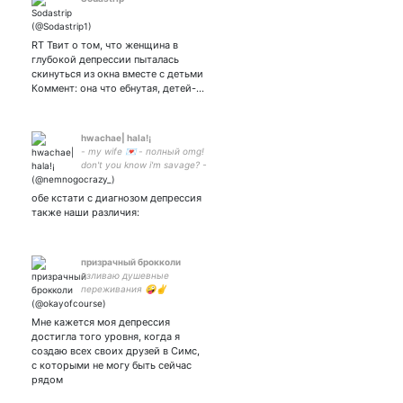
RT Твит о том, что женщина в
глубокой депрессии пыталась
скинуться из окна вместе с детьми
Коммент: она что ебнутая, детей-…
hwachae| hala!¡
- my wife 💌 - полный omg!
don't you know i'm savage? -
atiny, stay, to moon, my
welcome to my strange little
обе кстати с диагнозом депрессия
world❣️
также наши различия:
призрачный брокколи
изливаю душевные
переживания 🤪✌️
Мне кажется моя депрессия
достигла того уровня, когда я
создаю всех своих друзей в Симс,
с которыми не могу быть сейчас
рядом