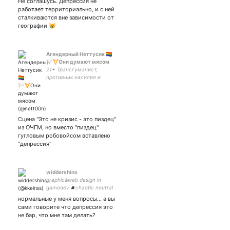
Не соглашусь. Депрессия не
работает территориально, и с ней
сталкиваются вне зависимости от
географии 😿
Агендерный Неттусик 🏳️‍🌈
🏳️‍⚧️Они думают мясом
21+ Трансгуманист,
противник насилия и
неравенства, этичный
душнила из министерства
тупых шуток
Сцена "Это не кризис - это пиздец"
из ОЧГМ, но вместо "пиздец"
гугловым робовойсом вставлено
"депрессия"
widdershins
graphic&web design in
gamedev◾️chaotic neutral
◾️ romantic and a bit of a
нормальные у меня вопросы… а вы
nerd
сами говорите что депрессия это
не бар, что мне там делать?