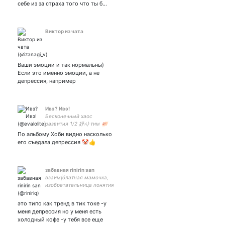
себе из за страха того что ты б…
Виктор из чата
Ваши эмоции и так нормальны)
Если это именно эмоции, а не
депрессия, например
Ивэ? Ивэ!
Бесконечный хаос
развития 1/2 妤샤 тим 🐖
Чхве Ёнджун позвони мне
По альбому Хоби видно насколько
Моа а потом уже всё
его съедала депрессия 🤡👍
остальное
забавная rinirin san
взаим|блатная мамочка,
изобретательница понятия
кринжа, фанатка
инстасамки, женщина
это типо как тренд в тик токе -у
которая яэбаала акину
меня депрессия но у меня есть
местоимения никакие ||
холодный кофе -у тебя все еще