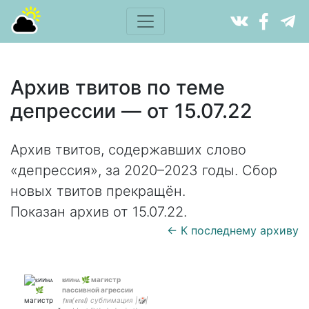
Архив твитов по теме
депрессии — от 15.07.22
Архив твитов, содержавших слово
«депрессия», за 2020–2023 годы. Сбор
новых твитов прекращён.
Показан архив от 15.07.22.
← К последнему архиву
ⲃииⲏⲁ 🌿 магистр
пассивной агрессии
𝖋𝖚𝖓(𝖊𝖗𝖆𝖑) сублимация |🎲|