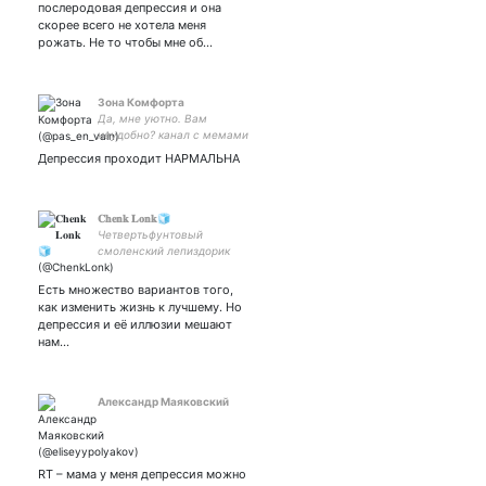
послеродовая депрессия и она
скорее всего не хотела меня
рожать. Не то чтобы мне об…
Зона Комфорта
Да, мне уютно. Вам
неудобно? канал с мемами
в тг: Ежемесячный
Депрессия проходит НАРМАЛЬНА
плейлист:
𝐂𝐡𝐞𝐧𝐤 𝐋𝐨𝐧𝐤🧊
Четвертьфунтовый
смоленский лепиздорик
Есть множество вариантов того,
как изменить жизнь к лучшему. Но
депрессия и её иллюзии мешают
нам…
Александр Маяковский
RT – мама у меня депрессия можно