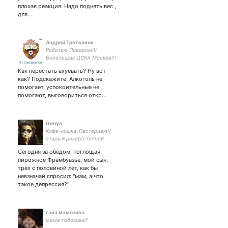
плохая реакция. Надо поднять вес ,
для…
Андрей Третьяков
Работаю Поваром!!!
Болельщик ЦСКА Москва!!!
Не Могу Переубедить
Как перестать ахуевать? Ну вот
Zомби!!! Слежу за
как? Подскажите! Алкоголь не
Футболом, Баскетболом,
помогает, успокоительные не
Фигуркой, Боями,
помогают, выговориться откр…
Музыкой, Кино и
Событиями в Мире!!!
Genya
Кофе-кошка-Пастернак!!/
старый рокер/степной
волчонок
Сегодня за обедом, поглощая
пирожное Фрамбуазье, мой сын,
трёх с половиной лет, как бы
невзначай спросил: "мам, а что
такое депрессия?"
габа мамозова
мама гобозова?