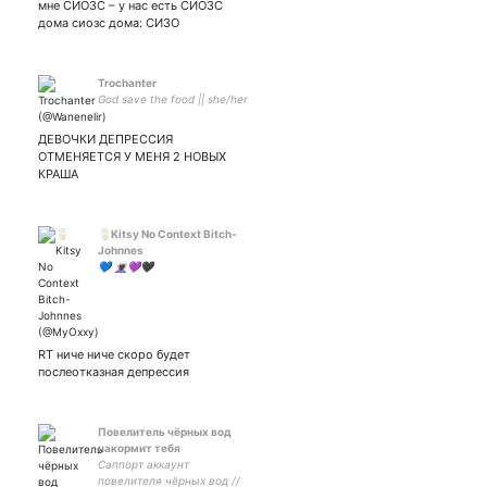
мне СИОЗС – у нас есть СИОЗС
дома сиозс дома: СИЗО
Trochanter
God save the food || she/her
ДЕВОЧКИ ДЕПРЕССИЯ
ОТМЕНЯЕТСЯ У МЕНЯ 2 НОВЫХ
КРАША
🥛Kitsy No Context Bitch-
Johnnes
💙 🧝🏿‍♀️💜🖤
RT ниче ниче скоро будет
послеотказная депрессия
Повелитель чёрных вод
накормит тебя
Саппорт аккаунт
повелителя чёрных вод //