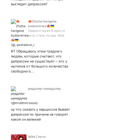
выглядит депрессия?
🍁Zhizha harigone
kudzorerwa🍁🇺🇦
Приветствую! Я просто
хочу стать лучше. Мне
интересно все, о чем бы
ты не говорил, просто не
молчи. Рада новым людям,
RT Обращаюсь этим тредом к
не бойтесь меня.
людям, которые считают, что
депрессии не существует – это у
нытиков от большого количества
свободного…
риддлер-шмиддлер
ну что сказать у нарциссов бывает
депрессия по причине не говорят
какой он великий
blikk | якто