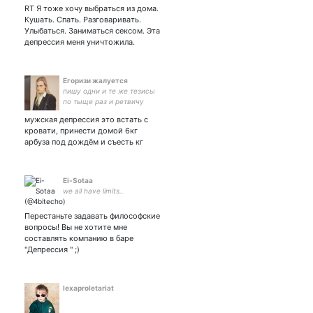
ненавидьте меня.
RT Я тоже хочу выбраться из дома.
Ненависть бесплатна.
Кушать. Спать. Разговаривать.
Улыбаться. Заниматься сексом. Эта
депрессия меня уничтожила.
Егоризи жалуется
пишу одни и те же тезисы
по тыще раз и ретвичу
блядомемы
мужская депрессия это встать с
кровати, принести домой 6кг
арбуза под дождём и съесть кг
Ei-Sotaa
we all have limits..
Перестаньте задавать философские
вопросы! Вы не хотите мне
составлять компанию в баре
"Депрессия " ;)
lexaproletariat