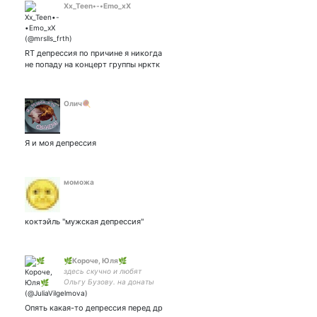
Xx_Teen•-•Emo_xX
RT депрессия по причине я никогда
не попаду на концерт группы нрктк
Олич🍭
Я и моя депрессия
моможа
коктэйль "мужская депрессия"
🌿Короче, Юля🌿
здесь скучно и любят
Ольгу Бузову. на донаты
✨4255 1901 2834 3715✨
Опять какая-то депрессия перед др