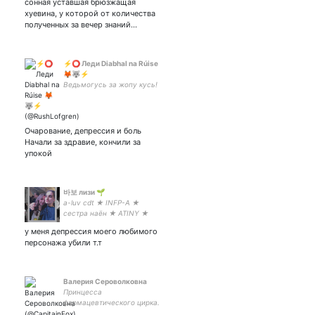
сонная уставшая брюзжащая
хуевина, у которой от количества
полученных за вечер знаний…
⚡⭕️ Леди Diabhal na Rúise
🦊🐺⚡
Ведьмогусь за жопу кусь!
Очарование, депрессия и боль
Начали за здравие, кончили за
упокой
바보 лизи 🌱
a-luv cdt ★ INFP-A ★
сестра наён ★ ATINY ★
STAY ★ THE B ★ стэньте
у меня депрессия моего любимого
A.C.E 09.20.21 1:46
персонажа убили т.т
Валерия Сероволковна
Принцесса
фармацевтического цирка.
Дендрофекальный