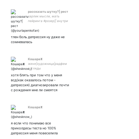
рассказать шутку?| рест
карлик мысли, мать
пейринга #розер|| внутри
лапенко – атака титанов –
майли сайрус - холзи| я
правша и люблю лежать на
тлен боль депрессия ну даже не
правом боку
сомневалась
Кошара⧗
женя|художница|радфем
взгляды
хотя блять при том что у меня
всд(как оказалось потом -
депрессия) диагнозировали почти
с рождения мне ли смеятся
Кошара⧗
я если что понимаю все
приколдесы теста но 100%
депрессия меня повеселила