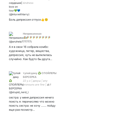
kindness
Боль депрессия отпуск👍🙂
Неприкаянная
🧚‍♀️🧚‍♀️🧚‍♀️🧚‍♀️🧚‍♀️🧚‍♀️🧚‍♀️🧚‍♀️🧚‍♀️
А я в свои 16 собрала комбо:
художница, питер, вещества,
депрессия, чуть не выпилилась
случайно. Как будто бы друга…
тупой деку ♻️ СПОЙЛЕРЫ
БЕРСЕРКА
22 y.o | декуш | any
pronouns are fine | ⚠️Я
МНОГО СПОЙЛЕРЮ | #bnha
brain rot| 🔞 |
мультишиппер | арт-акк:
сестра: у меня депрессия нечего
поесть я: перечисляю что можно
поесть сестра: не хочу ....... пойду
еще раз посмотр…