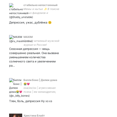
стабильно непостоянный
Мемы и нытье ✨ В поиске
новых фандомов и
интересных людей
Депрессия, ужас, дублёнка 🙃
MAXIM
Самый читаемый мужской
журнал в России!
Сезонная депрессия — вещь
совершенно реальная. Она вызвана
уменьшением количества
солнечного света и увеличением
ра…
Билли Бонс | Дилюк дома
😭💗
она/их/он | агрессивная
псина | ем мизандричек,
ТЕРФ, пл, радфем и упырих
| демисексуальная
Тлен, боль, депрессия Ну хз хз
бисексуалка | приветствую
всех кроме тех кого ем |
Христина Блайт