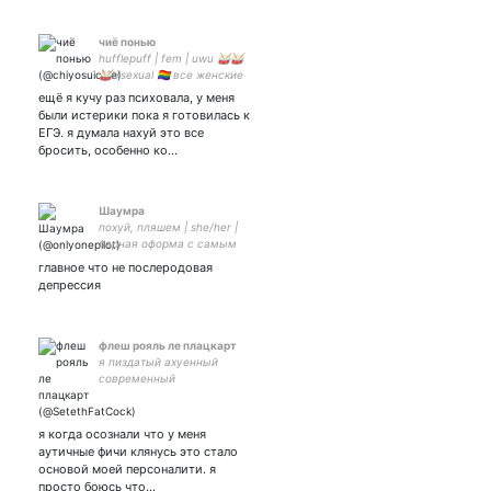
чиё понью
hufflepuff | fem | uwu 🥁🥁
🥁bisexual 🏳️‍🌈 все женские
пронаунсы
ещё я кучу раз психовала, у меня
были истерики пока я готовилась к
ЕГЭ. я думала нахуй это все
бросить, особенно ко…
Шаумра
похуй, пляшем | she/her |
парная оформа с самым
лучшим человеком
главное что не послеродовая
депрессия
флеш рояль ле плацкарт
я пиздатый ахуенный
современный
невъебенный шел
отдельно от системы
я когда осознали что у меня
аутичные фичи клянусь это стало
основой моей персоналити. я
просто боюсь что…