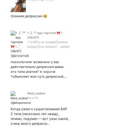
Осенняя депрессия 😂
𖠗 🐇 ꞋꞌꞋ ару тартали 🎀 𓄹 . ִ ֗
(48/67)
.*✰༄|| я не злодей||люблю
ксюшу||снс аккаунт - девиз
два слова арули
целуются||парная с гфшкой
психологиня: возможно у вас
действительно депрессия мама:
это типа апатия? я: короче
*объясняет всю суть депрессий,…
Mad_sudoer
I'm e^x!
Когда узнал о существовании БАР
2 типа (несколько лет назад),
помню, подумал — вот ужас какой,
очень много депресси…