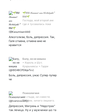
🌱RM 𝒦𝒶𝓈𝓊𝓂𝒾-𝓈𝒶𝓃 𝑀𝑜𝓉𝒾𝒹𝓏𝓊𝓀𝒾 ⁷
RM🌱
Господа, мой второй акк
где я тусовалась пока
была заблокирована Дайте
выпить, ну или сдохнуть🖤
Алкоголизм, боль, депрессия. Так,
Галя отмена, отмена мне не
нравится
Балу, но не мишка
• Король и Шут,
Кукрыниксы • Гарри
Поттер • ОНО/ОСД •
Благие Знамения •
Боль, депрессия, ужас Супер пупер
Импровизация/ЧБД •
че
Внутри Лапенко • Шерлок
• Данганронпа - вся хуйня
из головы
Психологиня
Ни стыда, ни совести.
Вобчем, ничего лишнего.
Депрессия, Мигрень и "Недотрах"
так лечица. Ну и у мужчинки шо та