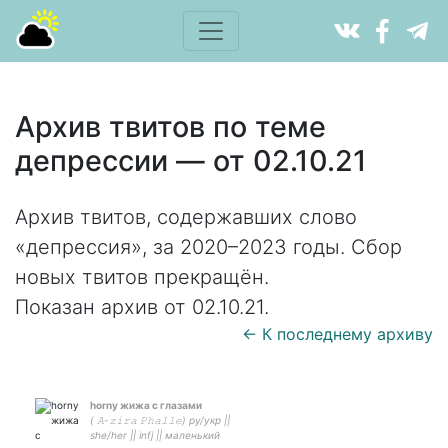
Архив твитов по теме
депрессии — от 02.10.21
Архив твитов, содержавших слово
«депрессия», за 2020–2023 годы. Сбор
новых твитов прекращён.
Показан архив от 02.10.21.
← К последнему архиву
horny жижа с глазами
( 𝙰-𝚣𝚒𝚛𝚊 𝙿𝚑𝚊𝚕𝚕𝚎) ру/укр ||
she/her || infj || маленький