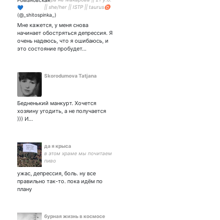
|| she/her || ISTP || taurus♉
|| сударыня–тударыня
местного разлива || Майя-
Мне кажется, у меня снова
Тупайя || Любовь всему
начинает обостряться депрессия. Я
Божественному
очень надеюсь, что я ошибаюсь, и
противоестественна.
это состояние пробудет…
Skorodumova Tatjana
Бедненький манкурт. Хочется
хозяину угодить, а не получается
))) И…
да я крыса
в этом храме мы почитаем
пиво
ужас, депрессия, боль. ну все
правильно так-то. пока идём по
плану
бурная жизнь в космосе