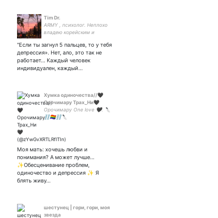
Tim Dr.
ARMY , психолог. Неплохо
владею корейским и
английским💜💜
"Если ты загнул 5 пальцев, то у тебя
депрессия». Нет, ало, это так не
работает… Каждый человек
индивидуален, каждый…
Хумка одиночества//🖤
Орочимару Трах_Ни🖤
Орочимару One love 🖤. 🔪
⛓️🏳️‍🌈⛓️🔪
Моя мать: хочешь любви и
понимания? А может лучше...
✨Обесценивание проблем,
одиночество и депрессия ✨ Я
блять живу…
шестунец | гори, гори, моя
звезда