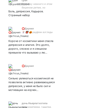
Lyun
Торможу немного в этом
бешеном ритме, но
Боль, депрессия, Кадыров.
пытаюсь нагнать
Странный набор
⭕Даунил
🃏 👹 🎃 радфем взгляды
Короче от косметики меня спасла
депрессия и апатия. Это долго,
дорого, сложно и я слишком
привыкла что вызываю у лю…
⭕Даунил
Сильно увлекаться косметикой не
позволила активно развивающаяся
депрессия, у меня не было сил и
мотивации на изучен…
дочь Нъярлатхотепа
арахнокиперка, гадалка,