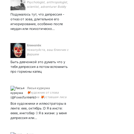
Psychologist, anthropologist,
scientist, adventurer Boldly
go where no man has gone
Подумалось тут, что депрессия -
before
отказ от зова, длительное его
игнорирование, особенно после
неудач или психотическо…
блинопёк
пожалуйста, ваш блинчик с
фаршем
Быть девчонкой это думать что у
тебя депрессия а потом вспомнить
про гормоны капец
Лисья куркума
🦊художник от слова
куркума 🦊уставшая лиса
🦊ни разу не блогер🦊
Все художники и иллюстраторы в
всем пис
ленте: еее, октябрь :D Я в инсте:
ееее, инктобер :) Я в жизни: у меня
депрессия или…