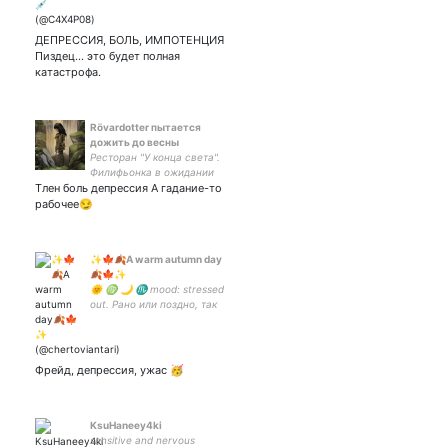
ДЕПРЕССИЯ, БОЛЬ, ИМПОТЕНЦИЯ
Пиздец… это будет полная
катастрофа.
Rövardotter пытается
дожить до весны
Ресторан "У конца света".
Филифьонка в ожидании
Тлен боль депрессия А гадание-то
катастрофы. Топи
нарратива, болота
рабочее😏
интроспекции, омут
памяти. Наблюдаю как
медленно гаснут звезды.
✨🍁🍂A warm autumn day
INFP-A♍️🐉Мск
🍂🍁✨
🌞 ♍ 🌙 ♏ mood: stressed
out. Рано или поздно, так
или иначе.
Фрейд, депрессия, ужас 🥳
KsuHaneey4ki
sensitive and nervous