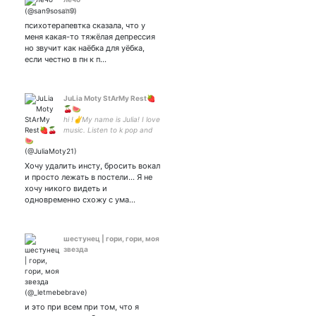
дед
психотерапевтка сказала, что у
меня какая-то тяжёлая депрессия
но звучит как наёбка для уёбка,
если честно в пн к п…
JuLia Moty StArMy Rest🍓
🍒🍉
hi !✌My name is Julia! I love
music. Listen to k pop and
other music 🥰 Army, Stay
💋💋💋 Playing piano, guitar.
Love reading books.Welcome
Хочу удалить инсту, бросить вокал
to my page! 😍💜
и просто лежать в постели... Я не
хочу никого видеть и
одновременно схожу с ума…
шестунец | гори, гори, моя
звезда
и это при всем при том, что я