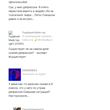
Сук, у мно депрессия. Я опять
перестала верить в людей:( Из-за
токсичной твари... Лять! Слишком
давно я не встреч…
Подійний Майстер
Я начинающий человек...
follow me ✌ #FollowBack
#TeamFollowBack #TFB
#RuFollowBack
Существует ли на самом деле
#Follow4Follow #AutoFollow
осеняя депрессия? - эксперт
#Ru_FF #Sledui #FF
#существует
Взаимный фолловинг^^
EAGERNESS
Описания не будет
У меня как-то мальчик сказал в 6
классе, что у него по утрам
депрессия Смешная ситуация?
Насторожило…
TanyaGrigorovich