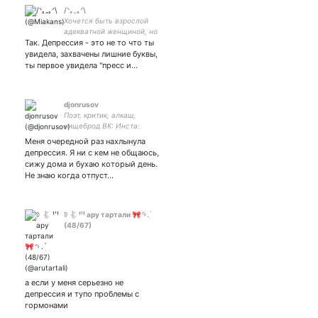
/ᐠ｡ꞈ｡ᐟ\
Хочется быть взрослой
адекватной женщиной, но
Так. Депрессия - это не то что ты
МЯУ 🐾 Котоматерь:
Сонечка (12.06.14) и
увидела, захвачены лишние буквы,
Морфеус (31.10.20). 🐾
ты первое увидела "пресс и…
Период полураспада
твитов - 3 месяца
djonrusov
Поэт, критик, алкаш,
нищеброд ВК: Инста:
vosurnojd Стихи:
Меня очередной раз нахлынула
депрессия. Я ни с кем не общаюсь,
сижу дома и бухаю который день.
Не знаю когда отпуст…
𖠗 🐇 ꞋꞌꞋ ару тартали 🎀 𓄹 . ִ ֗
(48/67)
а если у меня серьезно не
депрессия и тупо проблемы с
гормонами