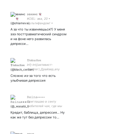
эвкинс 👻
#CIEL: эва, 20 •
мультифандом! •
творчество и мысли в слух
А за что ты извиняешься?) У меня
| #blackbutler #bsd #hp #spn
эээ посттравматический синдром
#sherlock | саппорт:
и на фоне него развилась
депресси…
𝔇𝔦𝔰𝔱𝔯𝔞𝔠𝔱𝔦𝔬𝔫
infj-intj(активист-
стратег),Драйзер,any
pronouns, лев.//
Сложно из-за того что есть
фандомный///Олег Волков
улыбчивая депрессия
- 100% Достоевский///
бсд,alta/// решаю твои
проблемы жёстко и
радикально
𝚁𝚎𝚒𝚗𝚊•••••
Приглашаю в секту
любителей чая, где мы
будем пить чай 24/7 и
Кредит, баблища, депрессия... Ну
смотреть аниме🍵 Арми-
как же тут без депрессии то...
Небожужелица
лечо