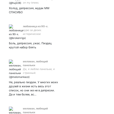
on my knees.
Холод, депрессия, мудак ММ
СПАСИБО
любовница из 90-х.
курю за двоих.
истерическое
одиночество.
Боль, депрессия, ужас. Пиздец
крутой набор блять
меломан, любящий
панельки
Да, я люблю панельки, я
странный.
мультифандомщик
Не, реально пиздеж. У многих моих
друзей в жизни есть весь этот
список, но они же не в депресии.
Да и тем более, вс…
меломан, любящий
панельки