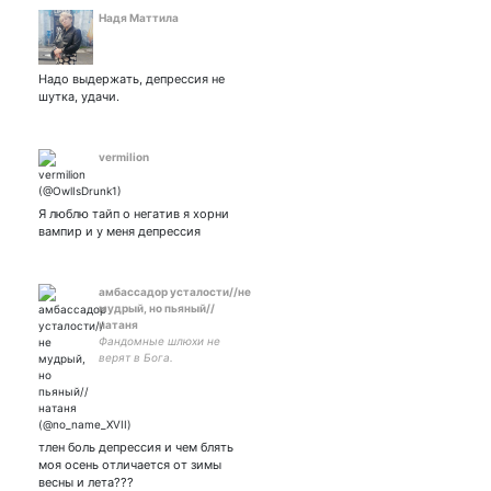
Надя Маттила
Надо выдержать, депрессия не
шутка, удачи.
vermilion
Я люблю тайп о негатив я хорни
вампир и у меня депрессия
амбассадор усталости//не
мудрый, но пьяный//
натаня
Фандомные шлюхи не
верят в Бога.
ШЛАКОБЛОКУНЬ. Пьющий
эльф средних лет. Бог дал
мне сил, а я к х*ям их
протусил.
тлен боль депрессия и чем блять
моя осень отличается от зимы
весны и лета???