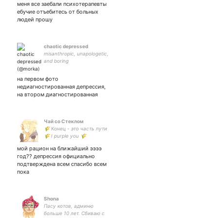
меня все заебали психотерапевты
ебучие отъебитесь от больных
людей прошу
chaotic depressed
misanthropic, unapologetic,
and boring
на первом фото
недиагностированная депрессия,
на втором диагностированная
Чай со Стеклом
🌾 Конец - это часть пути
🌾 I purple you 🌾
✨взаимная к
мой рацион на ближайший ээээ
интересным✨ 714747179
год?? депрессия официально
eur 🌾 skz 🌾 щитпост 🌾
подтверждена всем спасибо всем
(юп
пока
Shona
Пасу котов, админю
больше 10 лет. Сбиваю с