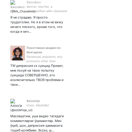
𝚇𝚊𝚘𝚌𝚖𝚘𝚌
dancer, teacher, a
cosmopolitan alien obsessed
with foreign #languages;
Я не страдаю. Я просто
#literature #cinematography
трудоголик. Но я в этом не вижу
#art #politics #economics
ничего плохого, кроме того, что
когда я нич…
Похотливая авария по-
болгарски
Pansexual, polyamor, any
pronouns other than
TW депрессия сх суицид Привет,
xeno/neo
мне похуй на твою попытку
суицида СОВЕРШЕННО, это
исключительно ТВОЯ проблема и
твое…
Azizxo'ja
Inson, Madridist
Маслаҳатим, уша видео тагидаги
комментларни ўқиманглар. Мен
ўқиб, шок, депрессия ҳаммасига
тушиб қолябман. Эссиз, ш…