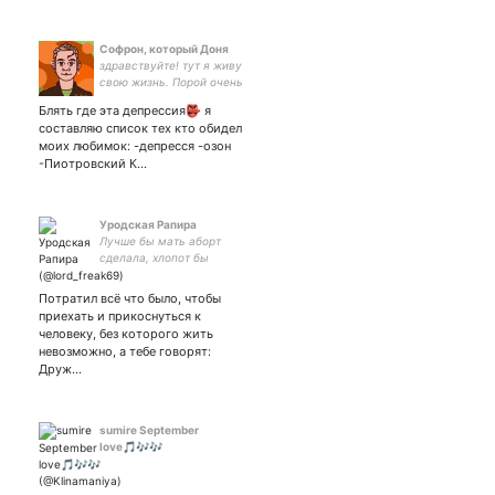
Софрон, который Доня
здравствуйте! тут я живу
свою жизнь. Порой очень
офигеваю🥴иногда ресую,
Блять где эта депрессия👺 я
вы это, подписывайтесь, я
составляю список тех кто обидел
буду рад, придумаю для
моих любимок: -депресся -озон
вас приколы, я тварь
-Пиотровский К…
обыкновенная
Уродская Рапира
Лучше бы мать аборт
сделала, хлопот бы
меньше было.
Потратил всё что было, чтобы
приехать и прикоснуться к
человеку, без которого жить
невозможно, а тебе говорят:
Друж…
sumire September
love🎵🎶🎶