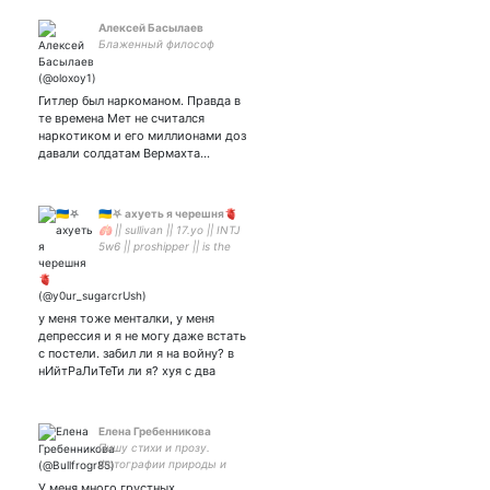
Алексей Басылаев
Блаженный философ
Гитлер был наркоманом. Правда в
те времена Мет не считался
наркотиком и его миллионами доз
давали солдатам Вермахта…
🇺🇦⛧ ахуеть я черешня🫀
🫁 || sullivan || 17.yo || INTJ
5w6 || proshipper || is the
one who eated my heart🫀 ||
🫁
у меня тоже менталки, у меня
депрессия и я не могу даже встать
с постели. забил ли я на войну? в
нИйтРаЛиТеТи ли я? хуя с два
Елена Гребенникова
Пишу стихи и прозу.
Фотографии природы и
водный скраинг. 18 плюс.
У меня много грустных