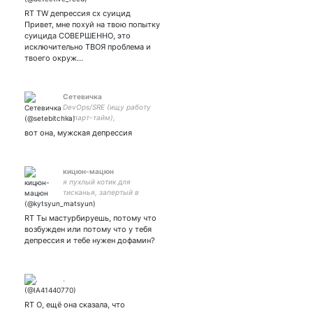
RT TW депрессия сх суицид
Привет, мне похуй на твою попытку
суицида СОВЕРШЕННО, это
исключительно ТВОЯ проблема и
твоего окруж…
Сетевичка
DevOps/SRE (ищу работу
на парт-тайм),
воспитываю таксу, шучу
вот она, мужская депрессия
шутки, слышу, как кричат
поезда в метро. Моя
собака - Хуй войне.
кицюн-мацюн
я пухлый котик для
тисканья, запертый в
мужском теле. ^◔ᴥ◔^
RT Ты мастурбируешь, потому что
возбужден или потому что у тебя
депрессия и тебе нужен дофамин?
.
RT О, ещё она сказала, что