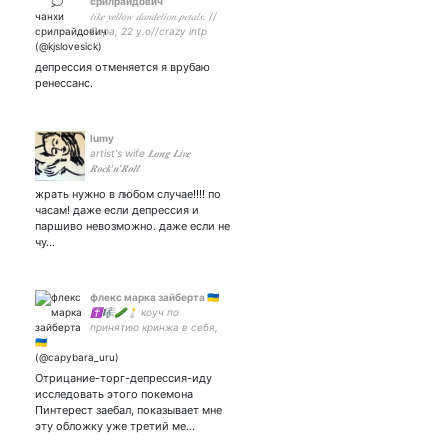
срилрайдович
𝑙𝑖𝑘𝑒 𝑦𝑒𝑙𝑙𝑜𝑤 𝑑𝑎𝑛𝑑𝑒𝑙𝑖𝑜𝑛 𝑝𝑒𝑡𝑎𝑙𝑠. //
Лера, 22 y.o//crazy intp
gemini//deobi🤝🏻engene// не
смотрите каррд с компа 😭
депрессия отменяется я врубаю
😩
ренессанс.
lumy
artist's wife 𝑳𝒐𝒏𝒈 𝑳𝒊𝒗𝒆
𝑹𝒐𝒄𝒌'𝒏'𝑹𝒐𝒍𝒍
жрать нужно в любом случае!!!! по
часам! даже если депрессия и
паршиво невозможно. даже если не
чу…
флекс марка зайберта 🇺🇦
✝️🎼🥒🕯️ коуч по
принятию кринжа в себя,
Тааффе кинни, вот те крест
👅👁️👅 || мюзиклофд (в
частности австрофд) || мой
Отрицание-торг-депрессия-иду
джокер я твой рокер
исследовать этого покемона
Пинтерест заебал, показывает мне
эту обложку уже третий ме…