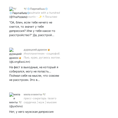
🕊❄Пøрmøßыu❄
my soulmate with a hundred
accounts - ✨ † Посылаю
все нахуй как Рик Санчес †
"Ой, блин, если тебе ничего не
снится, то значит у тебя
депрессия? Или у тебя какое-то
расстройство?" Да, расстрой…
дурацкий дракон🍺
Инопланетянин -социофоб.
Пью, курю, ругаюсь матом.
Недомузыкант. Дед Бухай.
Хуайсан себе. Птица-
На фест в выходные, на который я
тупица. Командир идиотов.
собирался, могу не попасть...
Поймал себя на мысли, что совсем
не расстроен. Это в…
мила и менты 🕊
пресс-секретарь твоего
сердечка | муж | мьюзик
менеджер и дизигнер |
твиты, ретвиты и реплаи
Нет, у него мужская депрессия
не являются позицией