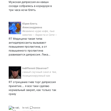
Мужская депрессия ин квешн
соседи собрались в коридоре в
три часа ночи блять
Юрия блять
Александровна
#взаимно курю кофе, пью
никотин ~ бариста в Сити ~
RT Медицина такая типа:
бомж 2ого поколения ~
обожаю жаб ~ deadoutside
антидепрессанты вызывают
повышение пролактина, а от
повышенного пролактина
развивается депрессия. Лека…
Indifferent Observer?
самый скучный саня в тви,
позиционируемый как
пакетик † он/he † infp/infj †
RT отрицание гнев торг депрессия
либерал/соц-дем †
принятие.... я все таки сделаю
глубокий старец в
нормальный закреп, как только так
бесконечно вечном † ее,
сразу
роцкъ † читаю взаимно
le rat; 💭чанхи