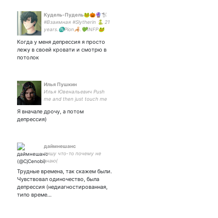
Кудель-Пудель🐸🎃🔮🐩
#Взаимная #Slytherin 🐍 21
years.♏Pion🦂.💚INFP🐸
Когда у меня депрессия я просто
лежу в своей кровати и смотрю в
потолок
Илья Пушкин
Илья Ювенальевич Push
me and then just touch me
do I can't get my
Я вначале дрочу, а потом
satisfaction
депрессия)
даймнешанс
пишу что-то почему не
знаю(
Трудные времена, так скажем были.
Чувствовал одиночество, была
депрессия (недиагностированная,
типо време…