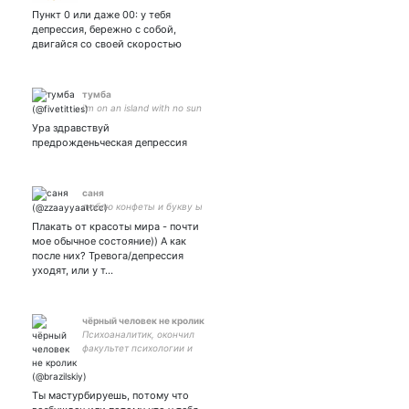
толку, нарушаю правила.
Пункт 0 или даже 00: у тебя
18+ содержит
депрессия, бережно с собой,
ненормативную лексику.
двигайся со своей скоростью
Порадовать: 4377 7237
4394 0045
тумба
i'm on an island with no sun
Ура здравствуй
предрожденьческая депрессия
саня
люблю конфеты и букву ы
Плакать от красоты мира - почти
мое обычное состояние)) А как
после них? Тревога/депрессия
уходят, или у т…
чёрный человек не кролик
Психоаналитик, oкончил
факультет психологии и
богословия. Я Учитесь,
чтобы присоединиться к
батальону специальных
Ты мастурбируешь, потому что
операций.