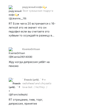
радужный кофе💫♦️
Твоя чувашская подруга
RT Если чел в 20 встречается с 16-
леткой это не значит что он
педофил если вы считаете это
хуёвым то осуждайте разницу в…
KseniaGritsan
Жду когда депрессия уебёт на
пенсию
` 𝐅𝐫𝐚𝐧𝐜𝐢𝐬 (𝖌𝖔𝖙𝖍). ` ♱ »
𝘳𝘢𝘥𝘪𝘰𝘩𝘦𝘢𝘥 𝘢𝘯𝘥 𝘤𝘩𝘳𝘺𝘴𝘢𝘭𝘪𝘴
𝘭𝘰𝘷𝘦 𝘣𝘰𝘵. ( he/they. )
RT отрицание, гнев, торг,
депрессия, принятие