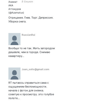
В Бишкек
Отрицание. Гнев. Торг. Депрессия.
Уборка снега.
RussianRai
Вообще то не так. Жить загородом
дешевле, чем в городе. Снимаю
кааартиру…
Juan_solis@gmail.com
RT пытаюсь справиться сама с
ощущением беспомощности.
начала с фоток для онлика.
советую к просмотру. это голубое
полоте…