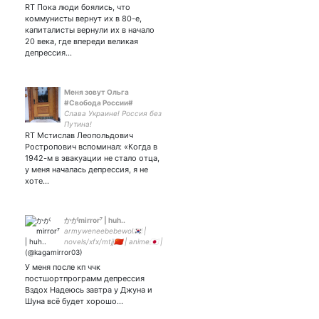
RT Пока люди боялись, что
коммунисты вернут их в 80-е,
капиталисты вернули их в начало
20 века, где впереди великая
депрессия…
Меня зовут Ольга
#Свобода России#
Слава Украине! Россия без
Путина!
RT Мстислав Леопольдович
Ростропович вспоминал: «Когда в
1942-м в эвакуации не стало отца,
у меня началась депрессия, я не
хоте…
かがmirror⁷ | huh..
armyweneebebewol🇰🇷 |
novels/xfx/mtjj🇨🇳 | anime🇯🇵 |
Måneskin🇮🇹 | Biathlon/FS |
SPN | 19 y.o. 🏳️‍🌈
У меня после кп ччк
постшортпрограмм депрессия
Вздох Надеюсь завтра у Джуна и
Шуна всё будет хорошо...