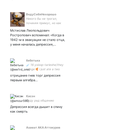
ВедуСебяНехорошо
Никого бы не трогал,
починяя примус, но как
равнодушничать, когда
Мстислав Леопольдович
топчут и душу и будущее…
Ростропович вспоминал: «Когда в
1942-м в эвакуации не стало отца,
у меня началась депрессия,…
бебетька
☄️ 16 yoㅤixxp-tㅤariesㅤhe/theyㅤ
cringeㅤㅤㅤㅤㅤ🍕 i just ate a two
day-old pizza. will i die?
отрицание гнев торг депрессия
первым алгебра...
Кисэн
Буду рад общению
Депрессия всегда дышит в спину
как смерть
Азамат АКА Аттокуров