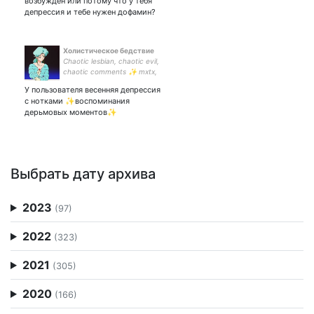
возбужден или потому что у тебя
депрессия и тебе нужен дофамин?
Холистическое бедствие
Chaotic lesbian, chaotic evil,
chaotic comments ✨ mxtx,
mcu, good omens, klance,
У пользователя весенняя депрессия
promare, guardian, priest,
с нотками ✨воспоминания
мгчд, aftg, геншин✨
дерьмовых моментов✨
фандомный и не очень
спам 🐭
Выбрать дату архива
2023
(97)
2022
(323)
2021
(305)
2020
(166)