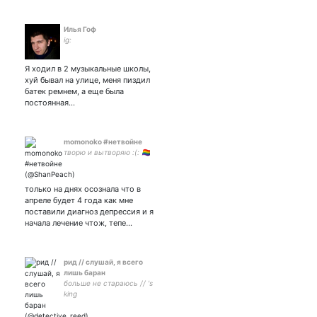
Илья Гоф
ig:
Я ходил в 2 музыкальные школы,
хуй бывал на улице, меня пиздил
батек ремнем, а еще была
постоянная…
momonoko #нетвойне
творю и вытворяю :(: 🏳‍🌈
только на днях осознала что в
апреле будет 4 года как мне
поставили диагноз депрессия и я
начала лечение чтож, тепе…
рид // слушай, я всего
лишь баран
больше не стараюсь // 's
king