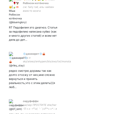
Робінсон котëночка
cw: fairy tail, аль-хайзен
вместо мозга
RT Педофилия это диагноз. Статья
за педофилию написана хуёво (как
и много других статей) и всем нет
дела до дет…
❄️джинирет❄️🎪
20 y.o
skz/ateez/enhypen/bts/exo/txt/monsta
x/twice/blackpink/itzy👊🏻💕
редко смотрю дорамы так как
долго отхожу от них,мне сложно
вернуться и принять
реальность,что с этим делать(((я
люб…
сидуфиффи
ши/хер ПРОСТИТЕ she/her
:♡.•♬✧⁽⁽ଘ( ˊᵕˋ )ଓ⁾⁾*+:•*∴ я
люблю ульяну