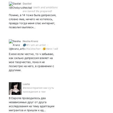
Dastiel
Yes, our teeth and ambitions
are bared! Be prepared!
Помню, в 14 тоже была депрессия,
словно яма, ничего не хотелось,
правда тогда меня спас интернет,
позволил выплесн…
Nesha Kranz
🌚Hi! I am an artist. -
he/his/she/her- 😘 Here I will
publish my fan art and take
Ехехе если честно, то ч забываю,
orders!🐰🐷🦇🐱
как сильно депрессия влияет на
мое творчество, пока я не
посмотрю на него, в сравнении с
другими.
Lastа
Фелинотерапия как суть
нахождения в тви
В Европе проводилось два
независимых друг от друга
исследования на тему адаптации
мигрантов и пришли к ед…