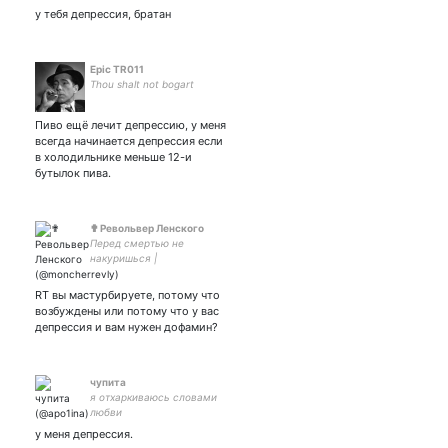
у тебя депрессия, братан
Epic TR011
Thou shalt not bogart
Пиво ещё лечит депрессию, у меня
всегда начинается депрессия если
в холодильнике меньше 12-и
бутылок пива.
✟ Револьвер Ленского
Перед смертью не
накуришься |
Управляющая кладбищем |
𝖘𝖍𝖊/𝖍𝖊𝖗 | фандомы:
RT вы мастурбируете, потому что
#blackbutler / РМТ / Серый
возбуждены или потому что у вас
Кардинал / мультифандом
депрессия и вам нужен дофамин?
чупита
я отхаркиваюсь словами
любви
у меня депрессия.