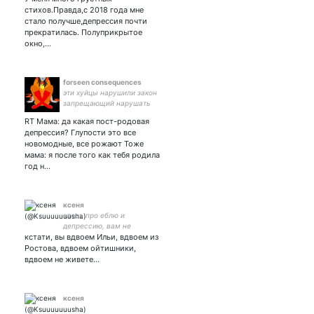
Англ акк
стихов.Правда,с 2018 года мне
#психическоездоровье
стало получше,депрессия почти
прекратилась. Полуприкрытое
окно,…
forseen consequences
эти хуйцы нарушили закон
запрещающий нарушать
закон
RT Мама: да какая пост-родовая
депрессия? Глупости это все
новомодные, все рожают Тоже
мама: я после того как тебя родила
год н…
ксеня
здесь про еблю и
депрессию, вам не
кстати, вы вдвоем Ильи, вдвоем из
понравится
Ростова, вдвоем ойтишники,
вдвоем не живете…
ксеня