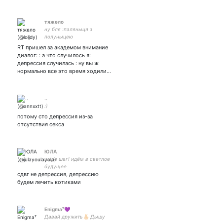
тяжело
ну бля :паляныця з
полуныцею
RT пришел за академом внимание
диалог: : а что случилось я:
депрессия случилась : ну вы ж
нормально все это время ходили…
..
:)
потому сто депрессия из-за
отсутствия секса
ЮЛА
шире шаг! идём в светлое
будущее
сдвг не депрессия, депрессию
будем лечить котиками
Enigma⁷💜
Давай дружить🫰🏻 Дышу