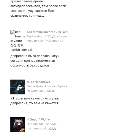
приветствует прием
антидепрессантов, тем более если
состояние улучшается Для
сравнения, три нед…
bad femme savante 전쟁 중지
#хуйвойне ❕'97 🚬 why do
sexy people (me) have to
suffer so much? ❕infp
депрессия была послана нахуй!
сегодня солнце переменная
облачность без осадков
Alice Hanazawa
Фешн Дива Алисия Первая
Неопалимая. Мать
Сельского Гранджа,
RT Если вам кажется что у вас
Повелительница Мешков с
депрессия, то вам не кажется
Картошкой,
разрушительница
Стереотипов моды И мать
котов
☆Good ☆Wolf☆
Псалом 90. Господь
пастырь мой...📖🙏