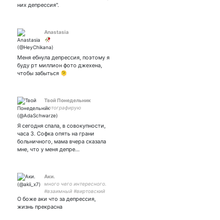
них депрессия".
Anastasia
🥀
Меня ебнула депрессия, поэтому я
буду рт миллион фото джехена,
чтобы забыться 🫠
Твой Понедельник
Фотографирую
Я сегодня спала, в совокупности,
часа 3. Софка опять на грани
больничного, мама вчера сказала
мне, что у меня депре…
Аки.
много чего интересного.
#взаимный #виртовский
О боже аки что за депрессия,
Don't chase. Attract.
жизнь прекрасна