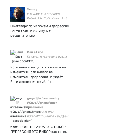
группы ШАРЫ
Scrasy
It is what it is StarWars,
Detroit BH, CoD. Kylux. Just
leave me with my ginger-
Омегаверс по чилюкам и депрессия
black boys
Венти глав на 25. Звучит
восхитительно
Саша Енот
Капитан пиратского судна
Если ничего не делать - ничего не
изменится Если ничего не
изменится - депрессия не уйдёт
Если депрессия не уйдёт…
диди 🤍 #freenavalny
#SaveAfghanWomen
#нетвойне
make love not war
#StandWithUkraine / радфем
/ tw: рпп
блять БОЛЕТЬ РАКОМ ЭТО ВЫБОР
ДЕПРЕССИЯ ЭТО ВЫБОР как же вы