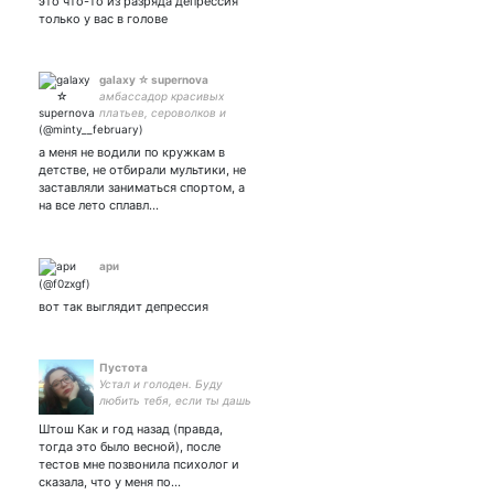
это что-то из разряда депрессия
только у вас в голове
galaxy ☆ supernova
амбассадор красивых
платьев, сероволков и
сериала Lost. I'd like your
feedback. Tell me if I was
а меня не водили по кружкам в
brilliant or simply outstanding
детстве, не отбирали мультики, не
заставляли заниматься спортом, а
на все лето сплавл…
ари
вот так выглядит депрессия
Пустота
Устал и голоден. Буду
любить тебя, если ты дашь
мне кофе. За тату, пирсинг
Штош Как и год назад (правда,
и самовыражение.
тогда это было весной), после
инфп(??). Казань. 26.02
тестов мне позвонила психолог и
13.04
сказала, что у меня по…