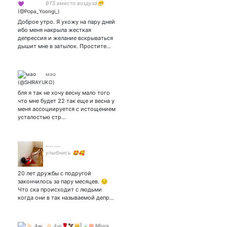
BTS вместо воздуха😁
Гопник на районе😎 Юнги и
Чимин любовь всей жизни
Доброе утро. Я ухожу на пару дней
💜Юнмины и Вигуки
ибо меня накрыла жесткая
форевор ебнврот😈
депрессия и желание вскрываться
дышит мне в затылок. Простите…
мао
бля я так не хочу весну мало того
что мне будет 22 так еще и весна у
меня ассоциируется с истощением
усталостью стр…
..... ....
улыбнись 🤩🥰
20 лет дружбы с подругой
закончилось за пару месяцев. 😔
Что ска происходит с людьми
когда они в так называемой депр…
👆🏻 𝓐𝓸𝓲 🌹🦅👑|🍃🪷 Мiша