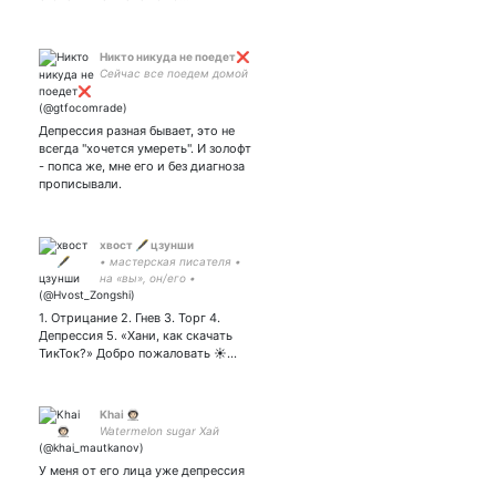
Никто никуда не поедет❌
Сейчас все поедем домой
Депрессия разная бывает, это не
всегда "хочется умереть". И золофт
- попса же, мне его и без диагноза
прописывали.
хвост 🖋️ цзунши
• мастерская писателя •
на «вы», он/его •
возлюбленный Учитель — |
тгк
1. Отрицание 2. Гнев 3. Торг 4.
Депрессия 5. «Хани, как скачать
ТикТок?» Добро пожаловать ☀️…
Khai 👨🏻‍🚀
Watermelon sugar Хай
У меня от его лица уже депрессия