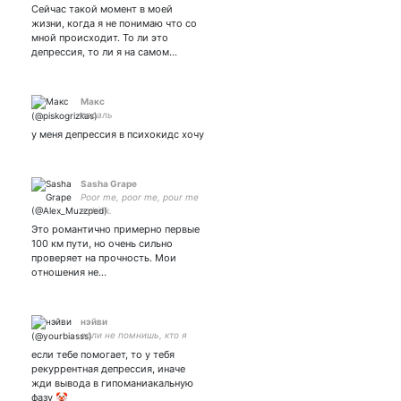
Сейчас такой момент в моей
жизни, когда я не понимаю что со
мной происходит. То ли это
депрессия, то ли я на самом…
Maкс
падаль
у меня депрессия в психокидс хочу
Sasha Grape
Poor me, poor me, pour me
a drink.
Это романтично примерно первые
100 км пути, но очень сильно
проверяет на прочность. Мои
отношения не…
нэйви
если не помнишь, кто я
если тебе помогает, то у тебя
рекуррентная депрессия, иначе
жди вывода в гипоманиакальную
фазу 🤡