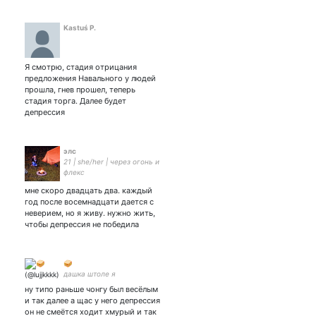
Kastuś P.
Я смотрю, стадия отрицания
предложения Навального у людей
прошла, гнев прошел, теперь
стадия торга. Далее будет
депрессия
элс
21 | she/her | через огонь и
флекс
мне скоро двадцать два. каждый
год после восемнадцати дается с
неверием, но я живу. нужно жить,
чтобы депрессия не победила
🥪
дашка штоле я
ну типо раньше чонгу был весёлым
и так далее а щас у него депрессия
он не смеётся ходит хмурый и так