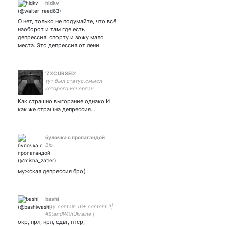
hldkv
О нет, только не подумайте, что всё
наоборот и там где есть
депрессия, спорту и зожу мало
места. Это депрессия от лени!
'ZXCURSED'
тут был статус,смысл
которого исчерпан
Как страшно выгорание,однако И
как же страшна депрессия...
булочка с пропагандой
Bio
мужская депрессия бро(
bashi
may contain 16+ content ‼️|
#StandWithUkraine |
окр, прл, нрл, сдвг, птср,
ноубади мув дер ис блад