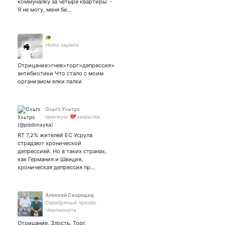
коммуналку за четыре квартиры: -
Я не могу, меня бе…
🐢
Homo sapiens
Отрицание>гнев>торг>депрессия>
антибиотики Что стало с моим
организмом елки палки
О᧘ьᴦᥲ У᧘ьᴛρᥲ
кринжую 💔 закрытка
RT 7,2% жителей ЕС Усрула
страдают хронической
депрессией. Но в таких странах,
как Германия и Швеция,
хроническая депрессия пр…
Алексей Скородед
Серебряный призёр
Чемпионата
России.Обладатель Кубка
Отрицание. Злость. Торг.