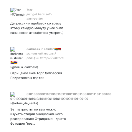
7tor
just got back self-
destruction
Депрессия и вдобавок ко всему
этому каждую минуту у нее была
паническая атака(страх умереть)
darkness in strider 🏳‍🌈🇦🇲
маленький красный
дельфин который ничего
не знает, живет в степи и
молодоснейпово
дикообразится на десятку
Отрицание Гнев Торг Депрессия
мечей, кидая d20
Подготовка к партии
010100000111010101101110011010110010011101100100
honorary uce
Зет патриоты, по вам можно
изучать стадии эмоционального
реагирования) Отрицание - да это
фотошоп Гнев…