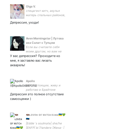
Olga V.
спецагент китч, акулья
матерь спальных районов,
критический акт
Депрессия, уходи!
авангардной интервенции
под прикрытием рок-н-
ролла
Aven Morningstar | Лутова
ака Салат с Тупцом
Если вы считаете себя
моим другом, но вам не
У вас депрессия? Проходите ко
нравится, что я могу
послать вас нахуй, то
мне, я заставлю вас лизать
идите нахуй.
акварель!
Apollo
имя настоящее, живу и
работаю в Брайтоне
Депрессия это полное отсутствие
самооценки )
🦇ʟᴏᴠᴇʀ ᴏꜰ ᴡɪᴛᴄʜ ᴋɪɴɢ🇺🇦💚
🇪🇪
|Eddie`s soulmate| she/he
|ENFP| bi |Yandere |Жена- |