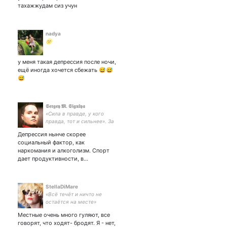
тахажжудам сиз учун
nadya
🌝
у меня такая депрессия после ночи,
ещё иногда хочется сбежать 😅😅
😅
𝕾𝖊𝖗𝖌𝖊𝖞 𝕸. 𝕾𝖎𝖌𝖚𝖑𝖞𝖆
«Сила в правде, у кого
правда, тот и сильнее». За
правду, за
Депрессия нынче скорее
справедливость, за
социальный фактор, как
здравомыслие. Технократ,
наркомания и алкоголизм. Спорт
спортсмен, бизнесмен, it-
дает продуктивности, в…
шник, патриот, атеист и
циник.
StellaDiMare
«Всё течёт и ничто не
остаётся на месте»
Местные очень много гуляют, все
говорят, что ходят- бродят. Я - нет,