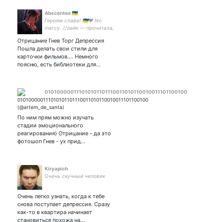
Abscentee 🇺🇦
Героям слава! 🇺🇦❤️ No
mercy. //лайк — прочитала,
ретвит — а давайте
Отрицание Гнев Торг Депрессия
обсудим.//На входе в акк
Пошла делать свои стили для
лежат таблички 'сарказм'
карточки фильмов.... Немного
— запаситесь. Арт на аве
поясню, есть библиотеки для…
Guweiz
010100000111010101101110011010110010011101100100
По ним прям можно изучать
стадии эмоционального
реагирования) Отрицание - да это
фотошоп Гнев - ух прид…
Kiryapich
Очень скучный человек
Очень легко узнать, когда к тебе
снова поступает депрессия. Сразу
как-то в квартира начинает
становиться похожа на…