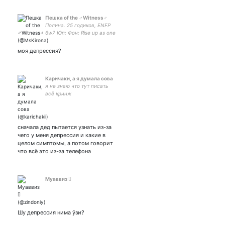
Пешка of the ♂️Witness♂️
Полина. 25 годиков, ENFP
6w7 Юп: Фон: Rise up as one
march towards the sun
#destiny #gotg #bg3
моя депрессия?
#residentevil #borderlands
#dragonage
Каричаки, а я думала сова
я не знаю что тут писать
всё кринж
сначала дед пытается узнать из-за
чего у меня депрессия и какие в
целом симптомы, а потом говорит
что всё это из-за телефона
Муаввиз 
Шу депрессия нима ўзи?