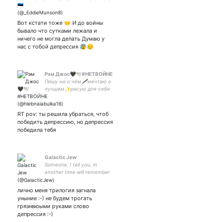
и люблю |Дорогой
человечек- #ST #LOTR
#MCU #TLOU
Вот кстати тоже 🤝 И до войны
бывало что сутками лежала и
ничего не могла делать Думаю у
нас с тобой депрессия 😰😔
Рэм Джос🖤🕊️#НЕТВОЙНЕ
Пишу ни о чём🖋️мечтаю о
лучшем✨рисую для себя
🎨слушаю музыку до
бесконечности🎶живу в
фандомах, попивая кофеёк
RT pov: ты решила убраться, чтоб
☕ #взаимный с
победить депрессию, но депрессия
интересными
победила тебя
Galactic Jew
Someone, I tell you, in
another time will remember
us.
лично меня трилогия загнала
уныние :-) не будем трогать
грязнвюыми руками слово
депрессия :-)