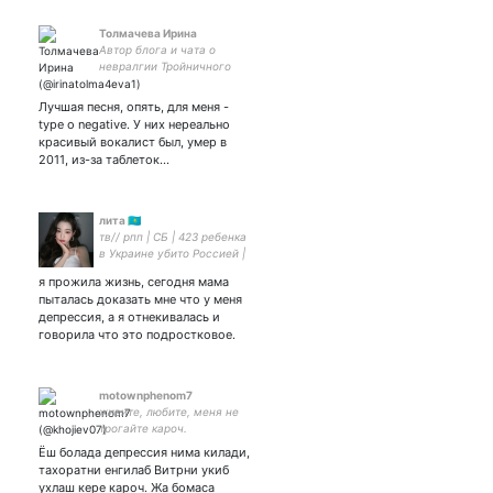
Толмачева Ирина
Автор блога и чата о
невралгии Тройничного
нерва. Практикующий
психолог. Инвалид.
Лучшая песня, опять, для меня -
Обвиняемая по 207.3 ч1.
type o negative. У них нереально
Донаты на 2202 2005 7013
красивый вокалист был, умер в
4740 сбербанк. Thanks
2011, из-за таблеток…
лита 🇰🇿
тв// рпп | СБ | 423 ребенка
в Украине убито Россией |
секс, равноправие, рок-н-
я прожила жизнь, сегодня мама
ролл |‼ҚАЗАҚ‼
пыталась доказать мне что у меня
депрессия, а я отнекивалась и
говорила что это подростковое.
motownphenom7
живите, любите, меня не
трогайте кароч.
Ёш болада депрессия нима килади,
тахоратни енгилаб Витрни укиб
ухлаш кере кароч. Жа бомаса