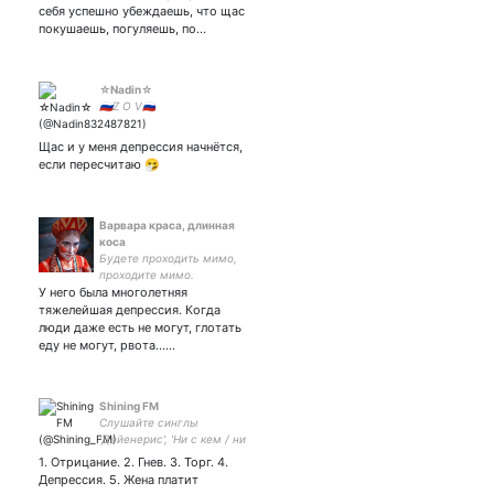
себя успешно убеждаешь, что щас
покушаешь, погуляешь, по…
☆Nadin☆
🇷🇺Z O V🇷🇺
Щас и у меня депрессия начнётся,
если пересчитаю 🤧
Варвара краса, длинная
коса
Будете проходить мимо,
проходите мимо.
У него была многолетняя
тяжелейшая депрессия. Когда
люди даже есть не могут, глотать
еду не могут, рвота...…
Shining FM
Слушайте синглы
'Дейенерис', 'Ни с кем / ни
без кого' и 'Иллюзии' на
1. Отрицание. 2. Гнев. 3. Торг. 4.
всех площадках
Депрессия. 5. Жена платит