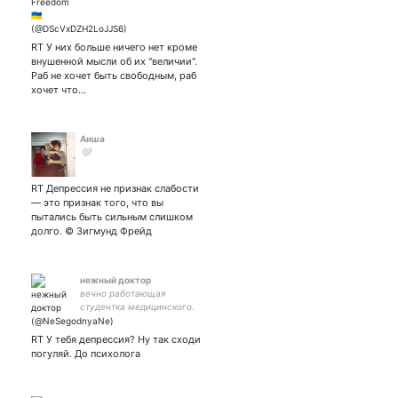
Warriors walk on Nothing
ventured, nothing gained
Warriors never lose the way
RT У них больше ничего нет кроме
внушенной мысли об их "величии".
Раб не хочет быть свободным, раб
хочет что…
Аиша
🤍
RT Депрессия не признак слабости
— это признак того, что вы
пытались быть сильным слишком
долго. © Зигмунд Фрейд
нежный доктор
вечно работающая
студентка медицинского.
люблю свою собаку
Вишню. на книжки и
RT У тебя депрессия? Ну так сходи
поддержание духа
погуляй. До психолога
5469520031078520