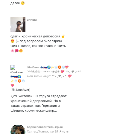
далее 🙄
алиша
сдвг и хроническая депрессия ✌️
😍 (+ под вопросом биполярка)
жизнь класс, как же классно жить
🌸🌺🌼
𝒮𝓋𝑒𝓉𝐿𝒶𝓃𝒶 🇫🇮🇷🇺🌍✨❄️🏵❄️💖
༺❃ॐ❀࿙࿚❧❧࿙࿚❀ॐ❃ 💖´ *•.¸♥¸.•**
мой тихий омут **•.¸♥¸.•*´💖
♡:.｡..｡.♡:*ﾟ:*:✼✿•°♡✿✼:*ﾟ:.｡..♡｡.:*･ﾟﾟ･
*｡･:*:♡°•..◇°･♡ﾟ,｡･:*:･ﾟ✧･ﾟ: ты
нравишься многим ЧЕРТЯМ💖★ ZOV
★
7,2% жителей ЕС Усрула страдают
хронической депрессией. Но в
таких странах, как Германия и
Швеция, хроническая депр…
борис повелитель крыс
Хантер/Марти, ты 19 ★путь