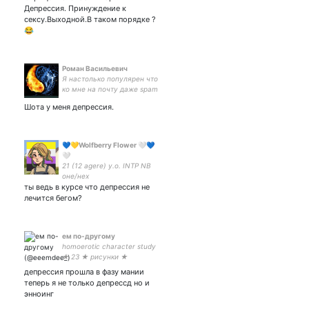
России по футболу.
Депрессия. Принуждение к
сексу.Выходной.В таком порядке ?
😂
Роман Васильевич
Я настолько популярен что
ко мне на почту даже spam
не приходит.
Шота у меня депрессия.
💙💛Wolfberry Flower 🤍💙
🤍
21 (12 agere) y.o. INTP NB
оне/нех
ты ведь в курсе что депрессия не
лечится бегом?
ем по-другому
homoerotic character study
★ 23 ★ рисунки ★
aishteruyo honey
депрессия прошла в фазу мании
теперь я не только депрессд но и
энноинг