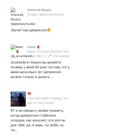
Алексей Мудла
Солдат диванных войск
Звучит как депрессия🤔
lieber 🫀
вера | intj 5w4 3w2 8w7 lvef
sx/sp 19уо | | 🗝 | гоголенок
эскапизм в геншин вы думаете
почему у меня 60 ранг потому что у
меня несколько лет депрессия
можно только и делать…
💔
счастье любит тишину, но
это тут не эталон
RT я не обязан о любви помнить,
когда депрессия стабильно
холодна, как монолит, это всё не
для тебя. да, я знаю, ты любя, но
ты…