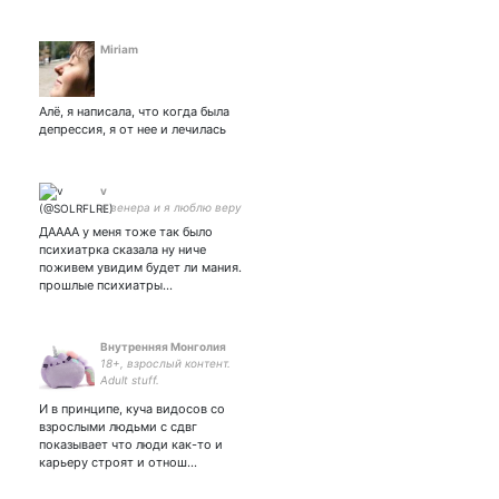
Miriam
Алё, я написала, что когда была
депрессия, я от нее и лечилась
v
я венера и я люблю веру
ДАААА у меня тоже так было
психиатрка сказала ну ниче
поживем увидим будет ли мания.
прошлые психиатры…
Внутренняя Монголия
18+, взрослый контент.
Adult stuff.
И в принципе, куча видосов со
взрослыми людьми с сдвг
показывает что люди как-то и
карьеру строят и отнош…