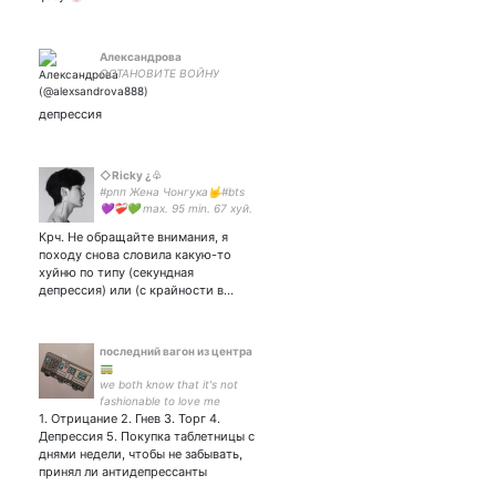
Александрова
ОСТАНОВИТЕ ВОЙНУ
депрессия
◇Ricky ¿♧
#рпп Жена Чонгука🤟#bts
💜❤️‍🩹💚 max. 95 min. 67 хуй.
178 🤨
Крч. Не обращайте внимания, я
походу снова словила какую-то
хуйню по типу (секундная
депрессия) или (с крайности в…
последний вагон из центра
🚃
we both know that it's not
fashionable to love me
1. Отрицание 2. Гнев 3. Торг 4.
виталик для грустных; мой
гендер - кот степан;
Депрессия 5. Покупка таблетницы с
интервальное прозябание;
днями недели, чтобы не забывать,
ваш усталый клоун весь
принял ли антидепрессанты
вечер на арене