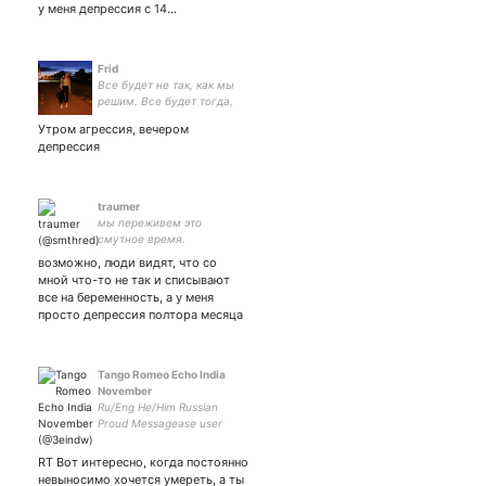
у меня депрессия с 14…
Frid
Вcе будет не так, как мы
решим. Все бyдет тогда,
кoгда мы решимся.
Утром агрессия, вечером
депрессия
traumer
мы переживем это
смутное время.
возможно, люди видят, что со
мной что-то не так и списывают
все на беременность, а у меня
просто депрессия полтора месяца
Tango Romeo Echo India
November
Ru/Eng He/Him Russian
Proud Messagease user
Нытьё, цитаты и дурные
мысли
RT Вот интересно, когда постоянно
невыносимо хочется умереть, а ты