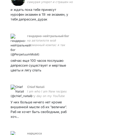
самурая упорот и страшен но
я выбираю его ★пишите если
и ждать пока тебе принесут
я не правы
нурофен экзамен в 19: не экзамен, у
★they/he/it(s)/none/purr/iv/boo
тебя депрессия, дурак
★currently смотрю кино и
пишу о нём
гендерно-нейтральный бог
на автопилоте мой
сломанный компас я так
не раз проворачивал фокус
сейчас еще 100 часов послушаю
депрессия существует и мертвые
цветы и лягу спать
Chief Natali
I am who I am New recipes
every day on my YouTube
channel👇👇👇
У них больше ничего нет кроме
внушенной мысли об их "величии".
Раб не хочет быть свободным, раб
хоч…
нарцисса