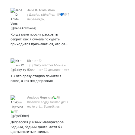
Jane D. Ankh-Veos
| Джейн, sídhe/her, 🤍💙🤍 |
перевождь,
искусствоведьма, призрак
мыльной оперы, карась
авторучки | фандомы:
Когда меня просят раскрыть
#МорУтопия,
секрет, как я сумела похудеть,
#ResidentEvilVillage,
приходится признаваться, что са…
#FallenLondon и др
Kir -ㅅ- ♡
《《 Энтузиастка Мин-ах-
Юнги `нет 72 дэсанов - нет
мнения ○focus on bts● 💌
Ты что сразу стадию принятия
jikook/taegi baby💌
взяла, а как же депрессия
☆бабуля:
Anxious Чертила🦕🕊️
Insecure angry russian girl. I
make art... Sometimes
Pansexual Русский/English
(not) art-account without
toxins.
Депрессия у 40них мазафакеров.
Бедный, бедный Данте. Хотя бы
цветы политы и живые.