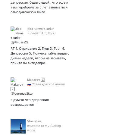
он зе флор
депрессия, беды с едой.. что еще я
там перебрала за 5 лет заниматься
самодиагнозом было…
ℬad ℕ℮ws ℭℴuriℯr
𓆗 he/him A(II)Rh(+)
RT 1. Отрицание 2. Гнев 3. Торг 4.
Депрессия 5. Покупка таблетницы с
днями недели, чтобы не забывать,
принял ли антидепре…
Makarov 🅉
🇷🇺 Слава красной армии
я думаю что депрессия
возвращается
Vlasislav.
welcome to my fucking
world.