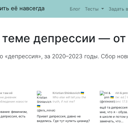
ить её навсегда
Блог
Тесты
Задать 
 теме депрессии — от
о «депрессия», за 2020–2023 годы. Сбор нов
ак там её
Kristian Shinkevich 🇺🇦
riri & рпп 
анк дневник
Who else will tell you the
tw: ed | 
блюдения новости
truth, if not me?
bmi: 17.5 
 какая-то культура
ещё та депрессия 
вание: феминизм,
мне, что я - обуза
 депрессия, есть
Привет депрессия, давно не
в школе и потом 
виделись. Где тут купить цианид?
замечать, что…