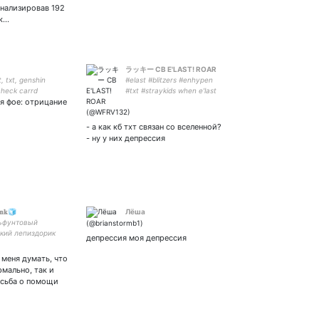
анализировав 192
к…
ラッキー CB E'LAST! ROAR
t, txt, genshin
#elast #blitzers #enhypen
check carrd
#txt #straykids when e'last
ия фое: отрицание
cb?
- а как кб тхт связан со вселенной?
- ну у них депрессия
𝐨𝐧𝐤🧊
Лёша
ьфунтовый
кий лепиздорик
депрессия моя депрессия
 меня думать, что
рмально, так и
осьба о помощи