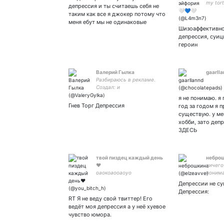
4946 (пожалуйста🙏),
my tort
депрессия и ты считаешь себя не
можете позвать on a date
anyone
таким как все я джокер потому что
куда угодно, кроме фулкро
меня ебут мы не одинаковые
Шизоаффективно
депрессия, суиц
героин
Валерий Гылка
gaarll
Разбираюсь в рекламе.
Создал: и
я не понимаю. я 
Гнев Торг Депрессия
год за годом я 
существую. у ме
хобби, зато деп
ЗДЕСЬ
твой пиздец каждый день
небро
❤
ничего
оаокоаооаоуо
понима
Депрессии не с
Депрессия:
RT Я не веду свой твиттер! Его
ведёт моя депрессия а у неё хуевое
чувство юмора.