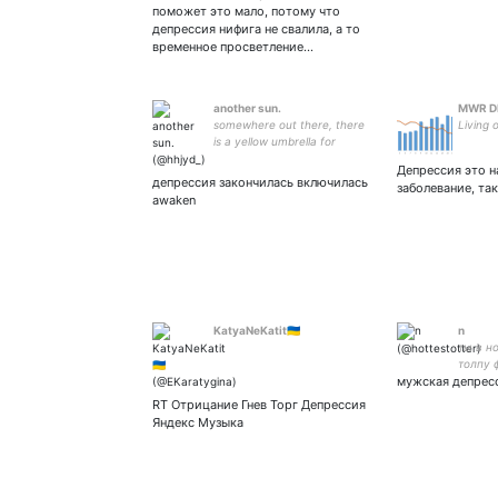
Америка - 57, Европа - 50
поможет это мало, потому что
депрессия нифига не свалила, а то
временное просветление…
another sun.
MWR DB
somewhere out there, there
Living 
is a yellow umbrella for
everyone.
Депрессия это н
депрессия закончилась включилась
заболевание, так
awaken
KatyaNeKatit🇺🇦
n
ты в н
толпу 
мужская депрес
Кремль 
histori
RT Отрицание Гнев Торг Депрессия
канал 
Яндекс Музыка
5536 9