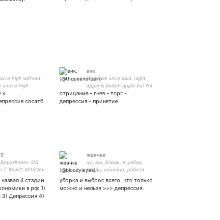
вик.
ou’re high without
jungkook once said: night
e you’re high
apple is poison apple but i'm
 к
отрицание - гнев - торг -
ok because i'm jk
епрессия сосатб
депрессия - принятие
OS
жвачка
 Boyarintsev iOS
ну, вы, блядь, и уебки,
r  #Swift #iOSDev
блядь, конечно, ребята
re my own.
нахуй, ну пиздец.
 назвал 4 стадии
уборка и выброс всего, что только
ономики в рф: 1)
можно и нельзя >>> депрессия.
 3) Депрессия 4)