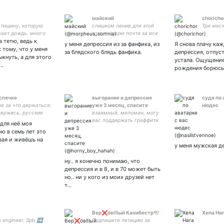
майский
choricho
тишину, которую
слишком ленив для этой
Три мес
ает дождь. много
жизни. шарю почти за все
а тетю, ведь к
ариваю в своей
фандомы, но мои познания
у меня депрессия из за фанфика, из
Я снова плачу каж
. бесполезно изучаю
слишком примитивны, так
 тому, что у меня
за блядского блядь фанфика.
депрессия, отпуст
.
что я не фандомный чел.
ыкнуть, а для этого
устала. Ощущение,
#southpark жалмауыз
о…
рождения борюсь
number 2
 спячке
выгорание и депрессия
судя по 
не за что держаться:
уже 3 месяц, спасите
нюдес
держись, русские
взаимный, меломан, могу
— вся твоя жизнь 🎢
вас поддержать граффити
 для неё моя
t account
аккаунт: есть сиблинг
ю в семь лет это
лучший сапп: любофф:
вая и живёшь на
у меня мужская д
ну.. я конечно понимаю, что
депрессия и в 8, и в 70 может быть
но.. ни у кого из моих друзей нет
т…
Вер❌öвl!lый Канибестр🕊
Xena Ha
 engineer. Spb ➡️
Подпишите петицию за