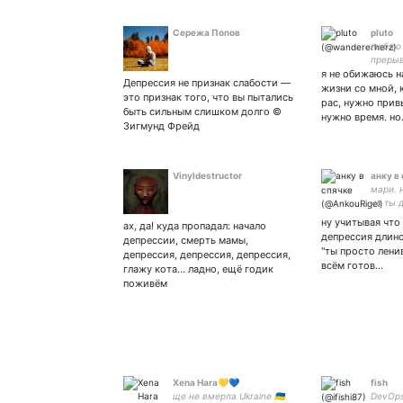
Сережа Попов
pluto
люблю 
прерыв
я не обижаюсь н
разгов
Депрессия не признак слабости —
голове
жизни со мной, к
это признак того, что вы пытались
космос
рас, нужно прив
быть сильным слишком долго ©
нужно время. н
Зигмунд Фрейд
Vinyldestructor
анку в
мари. 
но ты 
горки 
ну учитывая что
ах, да! куда пропадал: начало
| 🖌️ar
депрессия длино
депрессии, смерть мамы,
"ты просто лени
депрессия, депрессия, депрессия,
всём готов…
глажу кота... ладно, ещё годик
поживём
Xena Hara💛💙
fish
ще не вмерла Ukraine 🇺🇦
DevOps