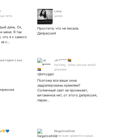
r
Lena
яца лета
шнюк
дый день. Ох,
Простите, что не писала.
и меня. Я так
Депрессия!
 что я с самого
 за с…
аватарке с вас
𝒜𝒾 ®ᵉᵛⁱᵉʷ 🏳️‍🌈
he/they, swiss secure email:
aireview
Поэтому все ваши окна
задрапированы кремлем?
епрессия
Солнечный свет не проникает,
витаминов нет, от этого депрессия,
паран…
ra💛💙
NegativeKind
Если вам нравится ваша