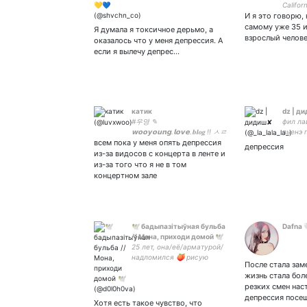
Califor
И я это говорю,
самому уже 35 и
Я думала я токсичное дерьмо, а
взрослый челове
оказалось что у меня депрессия. А
если я вылечу депрес…
катик
dz | д
#우영 ✎
фил ла
𝘄𝗼𝗼𝘆𝗼𝘂𝗻𝗴.𝗹𝗼𝘃𝗲.𝐛𝐥𝐨𝐠 !! ㅅㄹ
пьенэ 
всем пока у меня опять депрессия
ㅎ
депрессия
из-за видосов с концерта в ленте и
из-за того что я не в том
концертном зале
🕊 бадыпазітыўная бульба
Dafna 
// Мона, приходи домой 🕊
25 лет, она/её/арматурой/
надломился 🍑 рисую
После стала зам
иллюстрации и адоптов на
жизнь стала бол
заказ 🍑 5435 5311 2210
резких смен нас
2724 - на пиво и
депрессия посе
психотерапевта 🍑
Хотя есть такое чувство, что