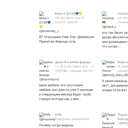
Reina⛧ ||7/45💙💛
risha(ir
TW: #ed #рпп max:71
ми сил
now:62,1 goal:45
назавжди
ау ~вс
~•17•л
это так бесит н
#PrayF
RT Отрицание Гнев Торг Депрессия
вроде абсолютно
Принятие Жаришь соль
мне докапывают
что когда-…
ариня ✘ я люблю фариду
Мэры к
«나 혼자서만 떠돌아 내내、난
Я, коне
유령처럼» • фарида лав бот
церкви
удовол
т- и н
А какая разница,
ксеног
меня заебало это состояние
лет?../рв депре
pronoun
заебало оно длится уже 5 месяцев
возрасте может 
плиз сб
в следующем месяце будет грубо
говоря полгода как у мен…
𐱅𐰇𐰼𐰜
Пацан 
Priderjivaius panturkizma
Клетку
*OFFIC
Почему когда видишь