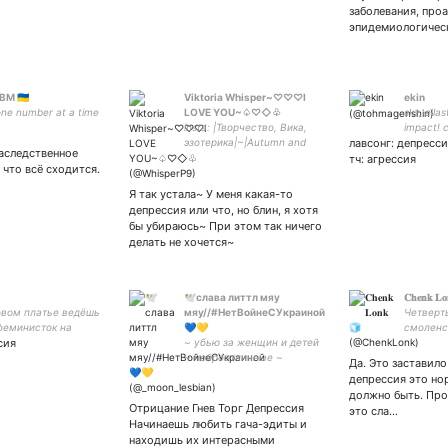
заболевания, про
эпидемиологичес
M 🇺🇦
Viktoria Whisper~♡♡♡I
ekin
one number at a time
LOVE YOU~♤♡◇♧
skz, e'las
insta: |Творчество, Вика,
impact! 
эзотерика|~|Autumn and
лавсонг: депресс
аследственное
summer, and winter and
тч: агрессия
 что всё сходится.
spring|~♤♡◇♧
Princess~♡♡♡
Я так устала~ У меня какая-то
депрессия или что, но блин, я хотя
бы убираюсь~ При этом так ничего
делать не хочется~
🕊слава литтл мяу
𝐂𝐡𝐞𝐧𝐤 𝐋
овом платье ведёшь
мяу//#НетВойнеСУкраиной
Четверт
феминисток на
💙💛
смоленс
сия
/ feminist, art
~ убью за женщин и детей
an, photographer /
~ нейроотличные ~
Да. Это заставило
в тг с фем мэмами /
лавеевские сатанистки ~
депрессия это но
138 9815 4014
закрытка ~ #bsd #aftg
должно быть. Пр
#naruto #shamless #haikyu
Отрицание Гнев Торг Депрессия
это сла…
#genshin #cookierun ~
Начинаешь любить гача-эдиты и
находишь их интерасными