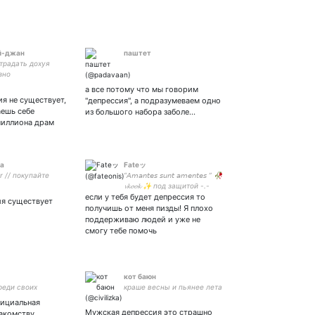
й-джан
паштет
традать дохуя
зно
а все потому что мы говорим
я не существует,
"депрессия", а подразумеваем одно
аешь себе
из большого набора заболе…
 миллиона драм
а
Fateッ
er // покупайте
“𝘈𝘮𝘢𝘯𝘵𝘦𝘴 𝘴𝘶𝘯𝘵 𝘢𝘮𝘦𝘯𝘵𝘦𝘴 ” 🥀
𝓿𝓴𝓸𝓸𝓴 ✨ под защитой -.-
если у тебя будет депрессия то
ия существует
получишь от меня пизды! Я плохо
поддерживаю людей и уже не
смогу тебе помочь
кот баюн
реди своих
краше весны и пьянее лета
фициальная
Мужская депрессия это страшно
акомству.