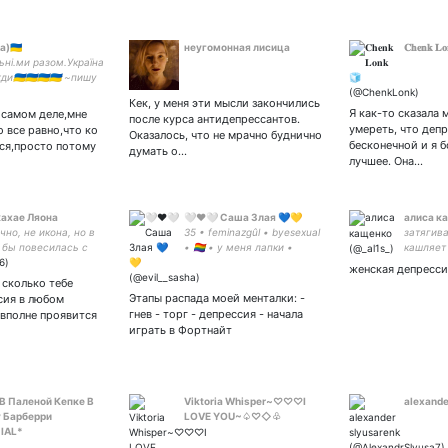
a)🇺🇦
неугомонная лисица
𝐂𝐡𝐞𝐧𝐤 𝐋
ьні.ми разом.Україна
🇺🇦🇺🇦🇺🇦🇺🇦 ~пишу
е о моей жизни
Кек, у меня эти мысли закончились
ет(малышка)
Я как-то сказала 
а самом деле,мне
после курса антидепрессантов.
orUkraine
умереть, что деп
 все равно,что ко
Оказалось, что не мрачно буднично
бесконечной и я б
ся,просто потому
думать о…
лучшее. Она…
ахае Ляона
🤍❤️🤍 Саша Злая 💙💛
алиса к
чно, не икона, но в
35 • feminazgûl • byesexual
затягив
 бы повесилась с
• 🏳️‍🌈 • у меня лапки •
кашляет 
ьствием френдли к
странно выгляжу •
микрофон
женская депресси
б-персонам,
странно одеваюсь •
 сколько тебе
ендерным /any
иногда рисую • ты че бля
Этапы распада моей менталки: -
ссия в любом
s//pan//agender ‼️
думаешь я шутки шучу??! •
гнев - торг - депрессия - начала
вполне проявится
‼️, 18у.о.
шутки шучу
играть в Фортнайт
В Паленой Кепке В
Viktoria Whisper~♡♡♡I
alexande
 Барберри
LOVE YOU~♤♡◇♧
IAL*