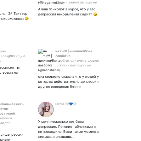
жизнь - значит вы еще не
жили. | Не пишите в ДМ,
А ваш психолог в курсе, что у вас
лучше сразу в ЧС - так
олог Эй Твиттер,
депрессия некормленая сидит? 🤪
будет всем проще. |
 некормленная 🥲
#взаимно но вы знаете, на
что подписываетесь.
ерчи
на ты!!! | никичян⚢︎юна
 thoughts 23 y.o.
лавботка
k
я люблю юну очень сильно
. | живу свою скучную
ессия,но ты
жизнь
о всеми на
она серьезно сказала что у людей у
которых действительно депрессия
другое поведенип бляяяя
лобальная сеть
Dafna 🤍💙🤍
стов-
ователей
делимся
У меня несколько лет была
ми для
депрессия. Лечение таблетками я
ований, историями
не проходила. Были такие моменты
ми. GIJN на других
тся депрессия
лежишь и слышишь…
👉
изнаки