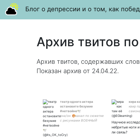
Блог о депрессии и о том, как побед
Архив твитов по
Архив твитов, содержавших слов
Показан архив от 24.04.22.
театр одного актера
кира к
остановите безумие
квир п
#нетвойне🕊
самона
она/он 🎨канал по сюжетке
россия
с рисунками ВОЕННЫЙ
Научное исследо
КОРАБЛЬ ИДИ НАХУЙ
небритые ноги и
ли связь?