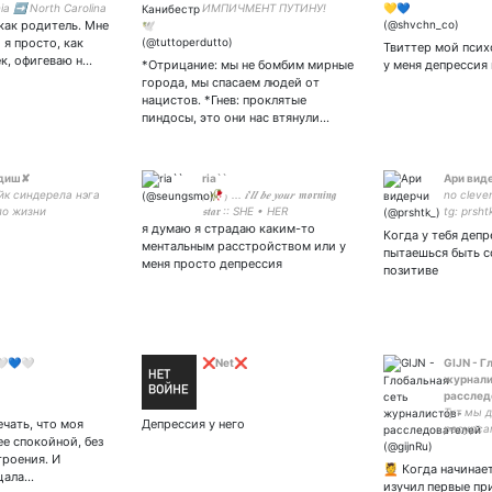
nia ➡️ North Carolina
ИМПИЧМЕНТ ПУТИНУ!
 как родитель. Мне
Расшарьте в соцсетях
 я просто, как
Твиттер мой псих
к, офигеваю н…
*Отрицание: мы не бомбим мирные
у меня депрессия
города, мы спасаем людей от
нацистов. *Гнев: проклятые
пиндосы, это они нас втянули…
идиш✘
ria``
Ари вид
йк синдерела нэга
₍ 🥀 ₎ ... 𝒊'𝒍𝒍 𝒃𝒆 𝒚𝒐𝒖𝒓 𝖒𝖔𝖗𝖓𝖎𝖓𝖌
no clever
по жизни
𝖘𝖙𝖆𝖗 :: SHE • HER
tg: prsht
я думаю я страдаю каким-то
Когда у тебя депр
ментальным расстройством или у
пытаешься быть с
меня просто депрессия
позитиве
🤍💙🤍
❌Net❌
GIJN - Г
журнали
расслед
Тут мы 
ечать, что моя
Депрессия у него
ресурса
ее спокойной, без
расслед
троения. И
и гранта
💆 Когда начинае
щала…
языках 
изучил первые пр