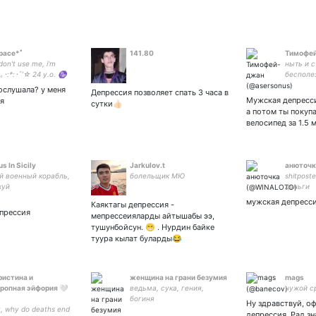
space*ﾟ
141.80
Тимофе
don't use me, i'm
ныть и с
｡･:*:･ﾟ’☆ 24 y.o. ♑
бесполе
ариваю только
послушала? у меня
Депрессия позволяет спать 3 часа в
⛔ ||•разве ночь не
Мужская депресси
я
сутки👍🏻
ние для твоих глаз?
а потом ты покуп
ok&sope
велосипед за 1.5
s In Sicily
Jarkulov.t
анюточк
й военный корабль,
болельщик МЮ
shitpost
хуй
деньги
мужская депресс
Каяктагы депрессия -
епрессия
мепрессеияларды айтышабы ээ,
тушунбойсун. 😁 . Нурдин байке
туура кылат буларды😂
Кристина и
женщина на грани безумия
mags
ропная эйфория 🤍
ведьма, сука, гения,
чужой с
богиня
Ну здравствуй, о
, why do deaths end
депрессия. Рад зн