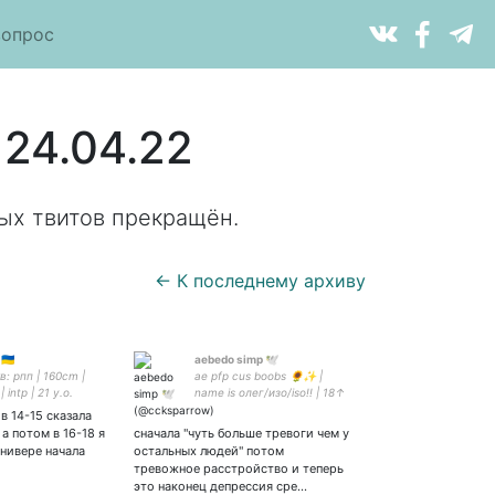
вопрос
 24.04.22
ых твитов прекращён.
← К последнему архиву
🇺🇦
aebedo simp 🕊
тв: рпп | 160cm |
ae pfp cus boobs 🌻✨ |
| intp | 21 y.o.
name is олег/изо/iso!! | 18↑
| RUS/ENG | he/they | pfp by
в 14-15 сказала
| 💙 reeree
. а потом в 16-18 я
сначала "чуть больше тревоги чем у
универе начала
остальных людей" потом
тревожное расстройство и теперь
это наконец депрессия сре…