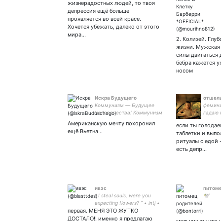
жизнерадостных людей, то твоя
депрессия ещё больше
проявляется во всей красе.
Хочется убежать, далеко от этого
мира…
2. Колизей. Глу
жизни. Мужская 
силы двигаться 
бебра кажется 
носом
Искра Будущего
отшел
Коммунизм — Будущее
фемини
Человечества! Коммунизм
гадаю 
это не рай на Земле.
астрол
Американскую мечту похоронил
если ты голодае
Коммунизм это новая
с розм
ещё Вьетна…
таблетки и выпо
форма производственных
поэтес
ритуалы с едой -
отношений построенная на
есть депр…
нетоварной основе.
ивэс
питоме
“ I steal souls, were you
🕊
expecting flowers? ” • intj •
первая. МЕНЯ ЭТО ЖУТКО
📖 :: за стенкой (7/50) :: ib
van___di парная с
ДОСТАЛО!! именно я предлагаю