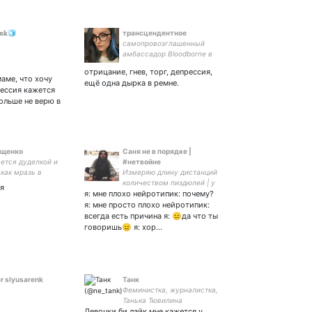
𝐨𝐧𝐤🧊
трансцендентное
самопровозглашенный
амбассадор Bloodborne в
социальных сетях.
отрицание, гнев, торг, депрессия,
дизайнер госпожа стример
маме, что хочу
ещё одна дырка в ремне.
на полставки.
рессия кажется
ольше не верю в
ащенко
Саня не в порядке |
ается дуделкой и
#нетвойне
как мразь в
Измеряю длину дистанций
 ///
количеством пиздюлей | у
я
я: мне плохо нейротипик: почему?
меня полна голова тумана,
призванье — марать
я: мне просто плохо нейротипик:
бумагу | Я был жертвой, но
всегда есть причина я: 😐да что ты
только своей низкой
говоришь😐 я: хор…
самооценки
r slyusarenk
Танк
Феминистка, журналистка,
Танька Тювилина
Девочки би лайк мне кажется у