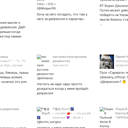
RT Борис Джонсон
Путин может дей
Хочу на него погадать, что там у
победить на Украи
него за депрессия и характер~
мысли Борису ста
бокие мысли о
…
депрессия. Даёт
дальше когда
уже под самым
ьница
как низко пало русское
Прилет 
тивы!(*˘︶˘*).｡*♡
дворянство
Свиново
на Таро, изучаю
таке життя
профиля
огию и делаю свечи
шь, блюешь, пьешь
Пуск «Сармата» п
арином! злая
лняешь всякие
zelenskiy_official.
са.
 конечно это рпп.
«Депрессия»? 🤔
плотить не надо надо просто
дождаться когда у меня пройдёт
депрессия
ц родителей
ᴮᴱ황금 아뇨카 🌌
Пацан В
• vocalist 🍅 • — my purple
Клетку 
soulmate 💜 「jikook •
*OFFICI
vhope」 • 정국씨 3000만큼
사랑해 • ENG/RUS/KOR • jk
кажется, у меня депрессия или