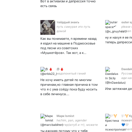
Вот в активизм и депрессия точно
есть связь
твёрдый знакъ
outer 
путь самурая это путь
please 
домой
broken 
разгов
ну и нахуя я ее 
Как вы понимаете, n времени назад
матом 
теперь депресси
я ездил на машине в Подмосковье
украше
под песни из советских
•|| vko
«Мушкетёров». Так вот, а к…
赤 🩸
Daedalu
недопонятый гений
Русски
иди на
Не хочу иметь детей по многим
причинам,но главная причина в том
Или затяжная д
что я с ума сойду пока буду носить
в себе личинуса.…
Марк Ismist
🏳️‍⚧️ 
he/him, pan, agender
психот
блоггер(ютуб и тт), можете
💙🤍
задонатить 5228 6005 1996
Lament
ты джокер потому что у тебя