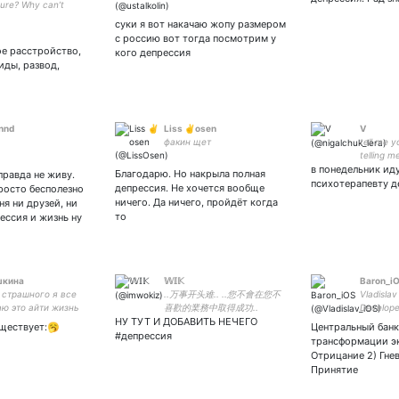
ure? Why can’t
 feel my hurt?
суки я вот накачаю жопу размером
с россию вот тогда посмотрим у
е расстройство,
кого депрессия
иды, развод,
annd
Liss ✌osen
V
факин щет
tell me y
telling m
в понедельник иду
Благодарю. Но накрыла полная
правда не живу.
психотерапевту д
депрессия. Не хочется вообще
просто бесполезно
ничего. Да ничего, пройдёт когда
ня ни друзей, ни
то
рессия и жизнь ну
шкина
𝕎𝕀𝕂
Baron_i
 страшного я все
..万事开头难.. ..您不會在您不
Vladislav
ю это айти жизнь
喜歡的業務中取得成功..
Develope
НУ ТУТ И ДОБАВИТЬ НЕЧЕГО
Tweets a
уществует:🥱
Центральный банк
#депрессия
трансформации эк
Отрицание 2) Гнев
Принятие