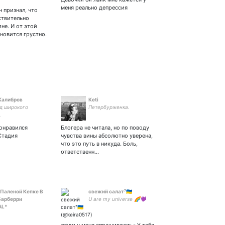
меня реально депрессия
 признал, что
ствительно
не. И от этой
новится грустно.
Калибров
Keti
д широкого
Петербурженка.
.
онравился
Блогера не читала, но по поводу
 Стадия
чувства вины абсолютно уверена,
что это путь в никуда. Боль,
ответственн…
 Паленой Кепке В
свежий салат⁷🇺🇦
Барберри
U are my universe 🌈💜
AL*