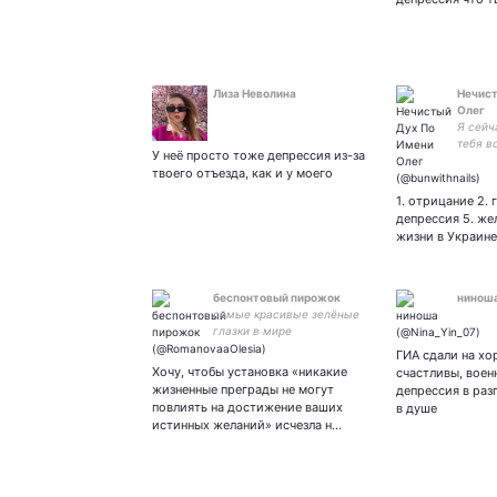
Лиза Неволина
Нечист
Олег
Я сейча
тебя в
У неё просто тоже депрессия из-за
террор
твоего отъезда, как и у моего
урод, 
1. отрицание 2. г
депрессия 5. же
жизни в Украине
беспонтовый пирожок
нинош
самые красивые зелёные
глазки в мире
ГИА сдали на хо
Хочу, чтобы установка «никакие
счастливы, воен
жизненные преграды не могут
депрессия в раз
повлиять на достижение ваших
в душе
истинных желаний» исчезла н…