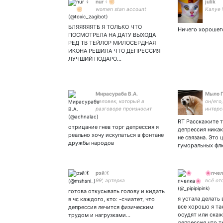
nur ♀️✊🏻
julik
women stan account
Kanye 
БЛЯЯЯЯЯТБ Я ТОЛЬКО ЧТО
Ничего хорошег
ПОСМОТРЕЛА НА ДАТУ ВЫХОДА
РЕД ТВ ТЕЙЛОР МИЛОСЕРДНАЯ
ИКОНА РЕШИЛА ЧТО ДЕПРЕССИЯ
ЛУЧШИЙ ПОДАРО…
Мирасураба В.А.
Мыло П
человек, который в
он/его,
разговоре произносит
интерс
слово «короче» чаще, чем
RT Расскажите т
слова «пожалуйста» и
отрицание гнев торг депрессия я
депрессия никак
«спасибо», по версии
реально хочу искупаться в фонтане
не связана. Это
Балабобы, советница
дружбы народов
гуморальных ф
Молодёжной ФемФракции
рэй☀
🌸пчел
99', артерка
всё от
готова откусывать голову и кидать
я устала делать
в чс каждого, кто: -счиатет, что
все хорошо я та
депрессия лечится физическим
осудят или скаж
трудом и нагрузками…
депрессия что 