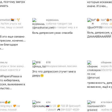
д, поэтому завтра
которые искажают
нимать
иначе. И очен…
rmation 🏳️‍🌈🏳️‍⚧️
мурмышь
lox⁸ 🍪
, he/him учусь на
собачка говорит гав
eshay 🤙🏻
гии, пишу о своей
кошечка говорит мяу а я
christal/
ус / eng / deu /
скажу тебе привяу
I’m a nic
боль, депрессия,
боль депрессия ужас спасиба
Latina россия будет
lot of m
 мб это еще связано
ДААААВВАААЙЙЙ
ивой!🇷🇺 нюдсы 20
твич | - 
рессии, конечно...
🤍
лом благодаря
к…
me.ru
616
сборник 
игры и твою маму.
Ненормативная лексика
марко б
вные новости и
isfp/enfp
Это что депрессия стучит мне в
haikyuu 
дверь😶
 #PapersPlease в
any pron
го киберпанка,
тревожность, деп
ссия, выживание в
возможно, ещё и 
ельство…
вна🍊🧩
клн
кто покл
ucking boys 🧡 см
🇷🇺 lvl 33 😑 TSS @ Sperasoft
hits
 очень плохой
/ Ubisoft 🎮 SW-5337-4526-
люблю б