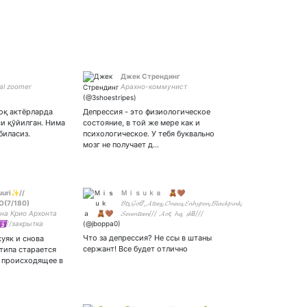
Джек Стрендинг
cal zoomer
Арахно-коммунист
ноқ актёрларда
Депрессия - это физиологическое
и қўйилган. Нима
состояние, в той же мере как и
биласиз.
психологическое. У тебя буквально
мозг не получает д…
uri✨//
Ｍｉｓｕｋａ 🧸🤎
(7/180)
𝓑𝓽𝓼,𝓖𝓸𝓽7,𝓐𝓽𝓮𝓮𝔃,𝓞𝓷𝓮𝓾𝓼,𝓔𝓷𝓱𝔂𝓹𝓮𝓷,𝓑𝓵𝓪𝓬𝓴𝓹𝓲𝓷𝓴,
на Крио Архонта
𝓢𝓮𝓿𝓮𝓷𝓽𝓮𝓮𝓷/// 𝓐𝓸𝓽, 𝓱𝓺, 𝓼𝓴8///
🛐//закрытка
718406236
Что за депрессия? Не ссы в штаны
уяк и снова
сержант! Все будет отлично
 типа старается
 происходящее в