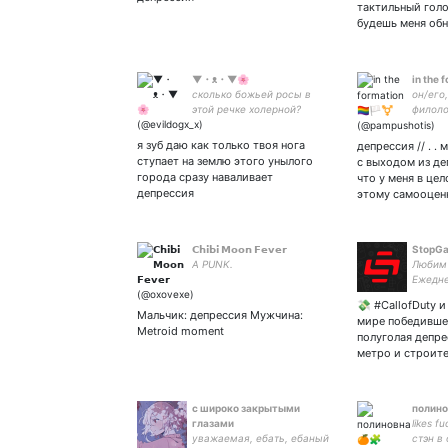
тактильный голо
будешь меня об
▼・ᴥ・▼🌸
in the fo
сколько божьей росы в
он/его
этой речке холерной?
филоло
жизни р
lingua 
я зуб даю как только твоя нога
депрессия // . .
счастл
ступает на землю этого унылого
с выходом из деп
yo
города сразу наваливает
что у меня в це
депрессия
этому самооцен
𝗖𝗵𝗶𝗯𝗶 𝗠𝗼𝗼𝗻 𝗙𝗲𝘃𝗲𝗿
StopGa
A PUNK.
Любим 
Ежедне
мемы:
💸 #CallofDuty и
Мальчик: депрессия Мужчина:
мире победивше
Metroid moment
полуголая депре
метро и строит
с широко закрытыми
полино
глазами
likes f
уважаемая, ебать, ебаный
стэн в