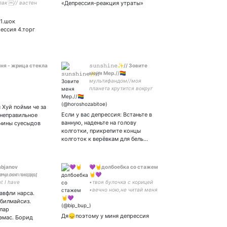
лак ￼// вастен
«Депрессия-реакция утраты»
работа в стационаре. что-
☝🏽😌
то на вроде медицинском
🚑
 1.шок
ессия 4.торг
иня - жрица стекла
𝚜𝚞𝚗𝚜𝚑𝚒𝚗𝚎✨// Зовите
меня Мер.//🏳️‍🌈
мультифандом//моя
планета крутится вокруг
самых прекрасных дедов
Земли.//Old but gold.//
 Хуй пойми че за
здесь стэнят
Если у вас депрессия: Встаньте в
 неправильное
Позова.//humor cancer.//
ванную, наденьте на голову
ичины суесыдов
Жена
колготки, прикрепите концы
колготок к верёвкам для бель…
abjanov
💜🤘долбоебка со стажем
начался пиздец
s my own except
🤘💜
t I have
•твоя булочка с корицей
стихи⭐#писательство
iously inherited
•вечно ною,не читай меня
авфли нарса.
parents and those
•долбоебка,которую не
билмайсиз.
ve nicked from far
понять •абортная жаба🐸
лар
 people
Дя😞поэтому у миня депрессия
эмас. Борид