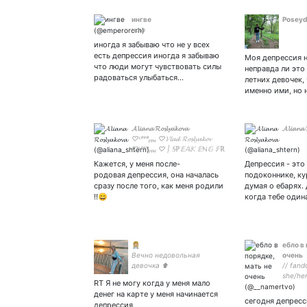
ингве
Poseyd
ною
иногда я забываю что не у всех
есть депрессия иногда я забываю
Моя депрессия н
что люди могут чувствовать силы
неправда ли это 
радоваться улыбаться…
летних девочек,
именно ими, но 
𝓐𝓵𝓲𝓪𝓷𝓪 𝓡𝓸𝓼𝓵𝔂𝓪𝓴𝓸𝓿𝓪
𝓐𝓵𝓲𝓪𝓷𝓪 
♡ᶫᵒᵛᵉᵧₒᵤ ♡𝓥𝓵𝓪𝓭 𝓡𝓸𝓼𝓵𝔂𝓪𝓴𝓸𝓿
♡ᶫᵒᵛᵉᵧₒᵤ ♡ | 𝕊ℙ𝔼𝔸𝕂 𝔼ℕ𝔾 𝔽ℝ
ℝ𝕌 |❤️𝓲 𝓭𝓸𝓷'𝓽 𝓬𝓸𝓷𝓭𝓸𝓷𝓮❤️ʕ•̫͡•ʔ
Кажется, у меня после-
Депрессия - это 
-─═┳︻ 𝖙𝖈𝖈 ︻┳═─-
родовая депрессия, она началась
подоконнике, ку
сразу после того, как меня родили
думая о ебарях.
!!😄
когда тебе один
👩🏼‍⚕️
ебло в
Вечно недовольная
очень
девочка ⬆️
// fand
she/her 
RT Я не могу когда у меня мало
// - бр
денег на карте у меня начинается
// ава о
сегодня депресс
депрессия