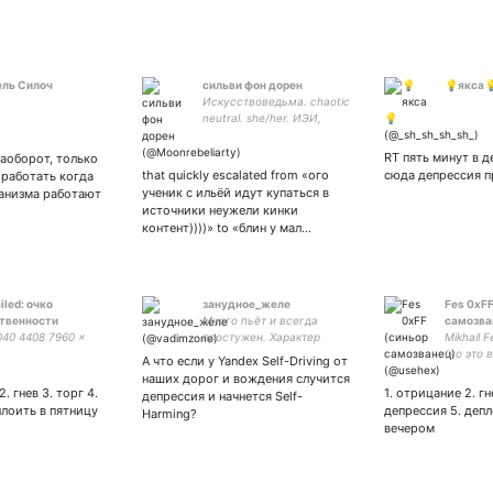
ль Силоч
сильви фон дорен
💡якса
Искусствоведьма. chaotic
neutral. she/her. ИЭИ,
ФЛВЭ, INTJ. 🌒🌕🌘 sun
aqua, moon virgo, rising leo.
RT пять минут в 
аоборот, только
Insta: moonrblrty
that quickly escalated from «ого
сюда депрессия 
 работать когда
ученик с ильёй идут купаться в
ганизма работают
источники неужели кинки
контент))))» to «блин у мал…
ailed: очко
зануднoе_желе
Fes 0xFF
твенности
Много пьёт и всегда
самозва
040 4408 7960 ×
простужен. Характер
Mikhail 
скверный. Не женат.
(но это 
А что если у Yandex Self-Driving от
делал на
наших дорог и вождения случится
но боль
. гнев 3. торг 4.
1. отрицание 2. гн
депрессия и начнется Self-
спец не
плоить в пятницу
депрессия 5. депл
Harming?
прям ма
вечером