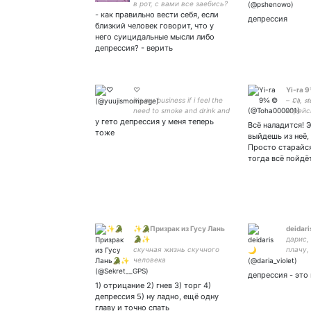
в рот, с вами все заебись?
завязк
- как правильно вести себя, если
//цuт форевор
волнам
депрессия
близкий человек говорит, что у
него суицидальные мысли либо
депрессия? - верить
♡
Yi-ra 
it's my business if i feel the
– 𝕺𝖍, 𝖘
need to smoke and drink and
корейс
у гето депрессия у меня теперь
sway it's my problem it's my
영원히 ^~^
Всё наладится! 
problem if i feel the need to
тоже
выйдешь из неё,
hide
Просто старайся
тогда всё пойдё
✨🐊Призрак из Гусу Лань
deidari
🐊✨
дарис, 
скучная жизнь скучного
плачу,
человека
говорю
постмо
депрессия - это
монашка
1) отрицание 2) гнев 3) торг 4)
jjk, mdz
депрессия 5) ну ладно, ещё одну
главу и точно спать