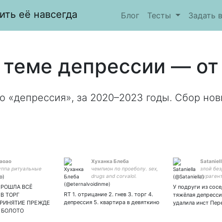
ить её навсегда
Блог
Тесты
Задать 
 теме депрессии — от 
о «депрессия», за 2020–2023 годы. Сбор нов
аоао
Хуханка Блеба
Sataniel
уппа ритуальные
чемпион по проеболу. sex,
злой бе
drugs and corvalol.
турагент
будущий
ПРОШЛА ВСЁ
У подруги из сос
самовлю
RT 1. отрицание 2. гнев 3. торг 4.
В ТОРГ
тяжёлая депресси
мамина 
депрессия 5. квартира в девяткино
ПРИНЯТИЕ ПРЕЖДЕ
удалила инст Пер
алкогол
 БОЛОТО