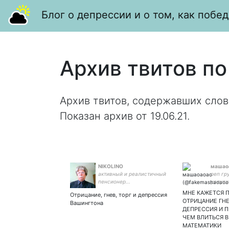
Блог о депрессии и о том, как побед
Архив твитов по
Архив твитов, содержавших слов
Показан архив от 19.06.21.
NIKOLINO
машао
активный и реалистичный
реп гр
пенсионер...
услуги
МНЕ КАЖЕТСЯ 
Отрицание, гнев, торг и депрессия
ОТРИЦАНИЕ ГНЕ
Вашингтона
ДЕПРЕССИЯ И 
ЧЕМ ВЛИТЬСЯ В
МАТЕМАТИКИ