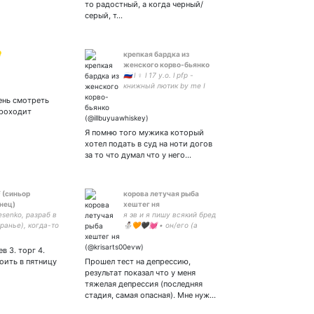
то радостный, а когда черный/
серый, т…

крепкая бардка из
женского корво-бьянко
🇷🇺 l ♀️ l 17 y.o. l pfp -
книжный лютик by me I
можно на ты l позовите
день смотреть
меня в рдо psn:
проходит
koras_hunter | закрытка -»
Я помню того мужика который
хотел подать в суд на ноти догов
за то что думал что у него…
 (синьор
корова летучая рыба
нец)
хештег ня
Fesenko, разраб в
я эв и я пишу всякий бред
вранье), когда-то
⛄️🧡🖤💓 • он/его (а
 серверах rm-rf,
вообще без разницы) •
ше не админю,
агендер • асексуальный
ев 3. торг 4.
смешных шуток:
панромантик • Мой девиз-
оить в пятницу
Прошел тест на депрессию,
стер-бластер
твиттер для меня место
результат показал что у меня
для нытья🤚🏼
тяжелая депрессия (последняя
стадия, самая опасная). Мне нуж…