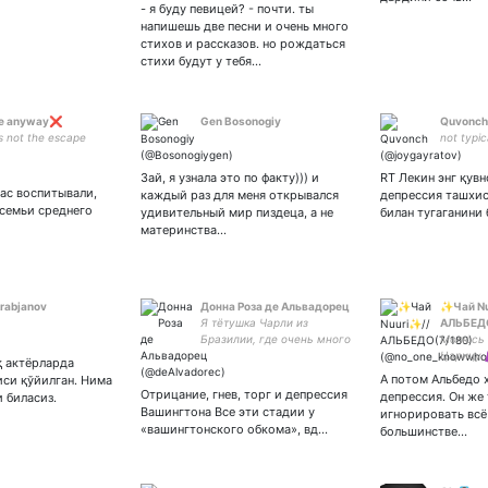
- я буду певицей? - почти. ты
напишешь две песни и очень много
стихов и рассказов. но рождаться
стихи будут у тебя…
die anyway❌
Gen Bosonogiy
Quvonch
s not the escape
not typi
Зай, я узнала это по факту))) и
RT Лекин энг қув
нас воспитывали,
каждый раз для меня открывался
депрессия ташхис
 семьи среднего
удивительный мир пиздеца, а не
билан тугаганини 
материнства…
Arabjanov
Донна Роза де Альвадорец
✨Чай Nu
Я тётушка Чарли из
АЛЬБЕДО
Бразилии, где очень много
Молюсь 
диких обезьян. Только
Царицу 
қ актёрларда
традиционные ценности.
Europe 
А потом Альбедо х
си қўйилган. Нима
Только Доны Пэдро.
Отрицание, гнев, торг и депрессия
депрессия. Он же
и биласиз.
Вашингтона Все эти стадии у
игнорировать всё
«вашингтонского обкома», вд…
большинстве…