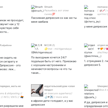
on
Struch
полчаса
Разъебись вот этим
{ 🥡🥢 } 
сынка💯
щитпост,
Пассивная депрессия ох как же ты
fav. fd: 
икак не проходит,
tbhk, tøp
меня заебала
звучит как у 12
poets so
у меня депрессия 
 чувствую себя
носта…
𝓸𝓼𝓵𝔂𝓪𝓴𝓸𝓿𝓪
M /\ R I /\
отдел за
♌ Inst : michiganskaya
❤️🧡🤍💗
she/they 
развали
По выходным хочется 24/7
не сидеть на
смотрю 
1. отрицание 2. гн
подальше быть от него. Приезжаю
ря сигарету и
несмешн
депрессия 5.
с хорошим настроением и
 Депрессия - это
начинаются вопросы «а что ты
аково: леж…
такая…
 порядке, мать не
издательский дом «злая
Unexpect
пизда»
Війна й 
oms & shitposting //
an insecure superhero//
// INTJ / ENTJ // 🏳‍🌈
⚓️♥✈️ // more wine
о, тебе сюда нельзя
в африке дети голодают, а у вас
И да, депрессия и 
т //
депрессия
ия разрешила мне
определенная опт