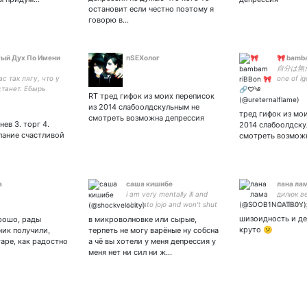
остановит если честно поэтому я
говорю в…
ый Дух По Имени
пSEXолог
🎀 bamb
自分は無
с так лягу, что у
one of i
станет. Ебырь
∞ • jjap 
RT тред гифок из моих переписок
ист и моральный
• 2jae 12
из 2014 слабоолдскульным не
бегите
это эвфе
тред гифок из мо
смотреть возможна депрессия
🍻
нев 3. торг 4.
2014 слабоолдску
лание счастливой
смотреть возмож
а
саша кишибе
лана ла
i am very mentally ill and
дилюк в
also into jojo and won't shut
soobin's 
up about either | люблю |
шизоидность и депр
рошо, рады
в микроволновке или сырые,
мать всея брандодетей
круто 😕
ник получили,
терпеть не могу варёные ну собсна
(кроме джорно)
гаре, как радостно
а чё вы хотели у меня депрессия у
меня нет ни сил ни ж…