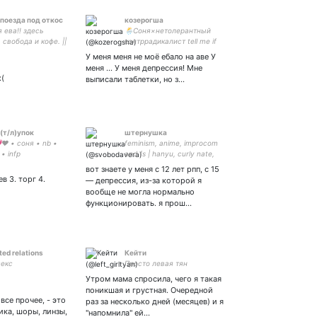
 поезда под откос
козерогша
я ева!! здесь
🌦️Соня×нетолерантный
 свобода и кофе. ||
контррадикалист tell me if
genshin, evangelion,
I'll ever know a blessing in
У меня меня не моё ебало на аве У
, vld, spn, hq, dead
disguise☄️
меня ... У меня депрессия! Мне
ciety。
:(
выписали таблетки, но з…
(т/л)упок
штернушка
❤️ • соня • nb •
feminism, anime, improcom
• infp
and fs | hanyu, сurly nate,
ваюсь, варю кофя,
kolyada, trusova,
вот знаете у меня с 12 лет рпп, с 15
мультики, ною и
medvedeva, tuktamysheva |
ев 3. торг 4.
— депрессия, из-за которой я
о шучу
in this house we love and
вообще не могла нормально
support every figure skater
функционировать. я прош…
ed relations
Кейти
секс
Просто левая тян
Утром мама спросила, чего я такая
поникшая и грустная. Очередной
все прочее, - это
раз за несколько дней (месяцев) и я
ика, шоры, линзы,
"напомнила" ей…