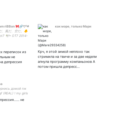
am riBBon 🎀🔗♡༄
как море, только Мари
だ、風だ、空だ。🐥
got7 🕊• OT7 2014-
jjap project 22.01.21
.06.21🧎‍♀️💚 «пиво»
мизм к водке (с)
Крч, я этой зимой неплохо так
их переписок из
стримила на твиче и за две недели
льным не
апнула программу компаньонов А
на депрессия
потом пришла депресс…
ма
ернись домой пж
gf (REAL) ! my girls
ессия...... не