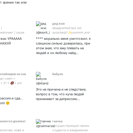
 зрение так или
☕
дед ксю
 |
disappointed but not
leeknower | cause
surprised//✨yoonmin and
e guy who just has a
bangho enthusiast✨
 ужас УРААААА
**** морально меня уничтожил. я
oney | стэню кпоп и
 НАХУЙ
слишком сильно доверилась, при
my lovely girlfriend
этом зная, что ему плевать на
людей и он любому найд…
спойлеров по снк
бабуля
одт симп •
 • 21 • 🔞 • aot
banana fish sk8 •
Это не причина и не следствие,
ouns
вопрос в том, что куча людей
рессия и сдв…
принимают за депрессию…
рпп 🙂
оняется greatest
гаечка
несуществующая жизнь
иологию, кофе и
студента и ежедневная