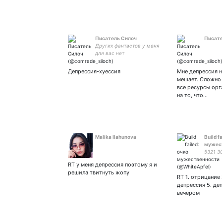
Писатель Силоч
Писате
Других фантастов у меня
для вас нет
Депрессия-хуессия
Мне депрессия н
мешает. Сложно
все ресурсы ор
на то, что…
Malika Ilahunova
Build f
мужес
5321 3
RT у меня депрессия поэтому я и
решила твитнуть жопу
RT 1. отрицание 2
депрессия 5. де
вечером