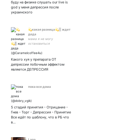
буду на физике слушать our live is
god у меня депрессия после
украинского
💫какая разница💫|| ждет
деда
мама я не могу
остановиться
Какого хуя у препарата ОТ
депрессии побочным эффектом
является ДЕПРЕССИЯ
пока все дома
5 стадий принятия - Отрицание -
Гнев - Торг - Депрессия - Принятие
Все идёт по шаблону, что в РБ что
в…
Lana