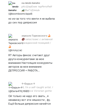
𝐫𝐨𝐬 𝙩𝙚𝙣𝙙𝙤 𝙗𝙖𝙣𝙨𝙝𝙤
рАсШирЕние терРитоРиИ
🚜 ВыГлДяишЬ
дОвоЛьнЫм 🥰 ХоЧеШь
ПахЛавы 🫔 ПостРайСя
но из-за того что венти я не выбила
ПостАраЙсЯ ✊
до сих пор депрессия
зеркало Тарковского 🍰
🔞 гипостазис с активной
гражданской позицией /
340 lvl / 🇷🇺🇬🇧 / ENTP-A /
#GenshinImpact
#TheWitcher #Gwent My 🌠
RT Авторы фиков: считают друг
—
друга конкурентами за мое
внимание Настоящие конкуренты
авторов за мое внимание:
ДЕПРЕССИЯ + РАБОТА…
♱•Đарья•♱
Hi, I'm a self-taught artist. I
really love Victorian gothic
and listen to rock and metal,
Ой только не надо его звать , я
I also play brawl stars and I
ненавижу вот эти няшности , фу.
really love Mortis🖤 мне 16.
Ещё больше депрессия начнётся