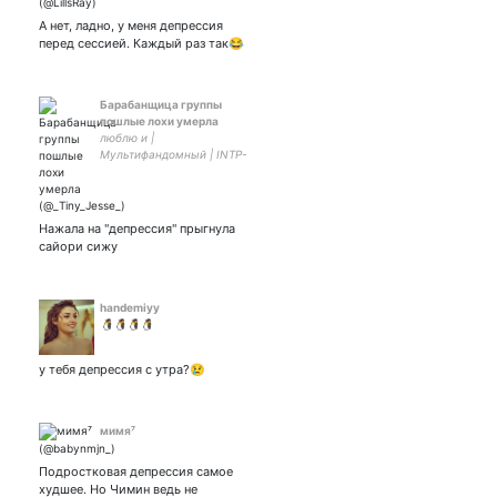
А нет, ладно, у меня депрессия
перед сессией. Каждый раз так😂
Барабанщица группы
пошлые лохи умерла
люблю и |
Мультифандомный | INTP-
INFP | Она/он | cookierun ID:
XCFKR7811 Парная с
Нажала на "депрессия" прыгнула
сайори сижу
handemiyy
🐧🐧🐧🐧
у тебя депрессия с утра?😢
мимя⁷
Подростковая депрессия самое
худшее. Но Чимин ведь не