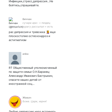
Инфекции,стресс,депрессия...Не
бойтесь,спрашивайте.
биччан
сучара ара~ • пиздец
курагу рассыпал • есть
такой фанфик по фрэрарду
рас депрессия и тревожка 🧏‍♀️ еще
• ск#1 • rick&morty •
плоскостопие остеохондроз и
анимешница по
астигматизм
образованию • художница
• радфем но я милашка
чесн💅
anka
RT Общественный уполномоченный
по защите семьи О.Н.Баранец:
Александр Иванович Бастрыкин,
спасите наших детей от
иностранной соц…
Жввач
Боже. Цари, херня!
Любую депрессию надо встречать