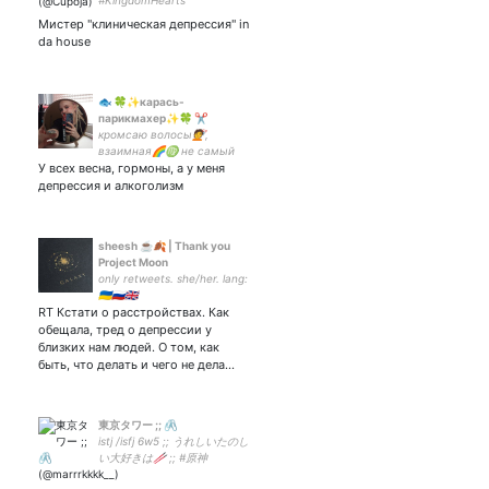
#KingdomHearts
#DevilMayCry
Мистер "клиническая депрессия" in
#SonicTheHedgehog
da house
#ShamanKing #Naruto
#BLEACH #OnePiece
#SpiderMan #Dota2 #Orange
#FF6D00
🐟 🍀✨карась-
парикмахер✨🍀 ✂️
кромсаю волосы💇,
взаимная🌈♍ не самый
У всех весна, гормоны, а у меня
адекватный гном, 20 лет
🧓 инст: ksushacarasik ✨
депрессия и алкоголизм
ВК: ksushacarasik ✨
sheesh ☕🍂 | Thank you
Project Moon
only retweets. she/her. lang:
🇺🇦🇷🇺🇬🇧
RT Кстати о расстройствах. Как
обещала, тред о депрессии у
близких нам людей. О том, как
быть, что делать и чего не дела…
東京タワー ;; 🖇️
istj /isfj 6w5 ;; うれしいたのし
い大好きは🥢 ;; #原神