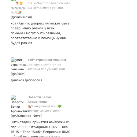
the softest of cinnamon rolls
but sometimes i get into
bakugou’s mode. 24 |
она/they | 4w5 infp | vegan
for animals | engaged | rus-
хотя бы что депрессия может быть
eng
совершенно разной у всех,
причины могут быть разными,
соответственно и помощь нужна
будет разная
хейт страничка геншина
док здесь молятся на
зеврана все рыжие мои
мой дорогой дружочек
диагноз депрессия
Повести Белки
Аромантика
🐿️Я интроверт и ар💚
мантик, какие у меня
могут быть отношения?🐿
❤️#взаимный хоть и не
Пять стадий принятия неизбежных
любовник💔✒Белка таки
пар: 8:30 – Отрицание 11:45 – Гнев
пишет повести:
15:15 – Торг 16:45– Депрессия 18:30
– А всё уже, пары закончились