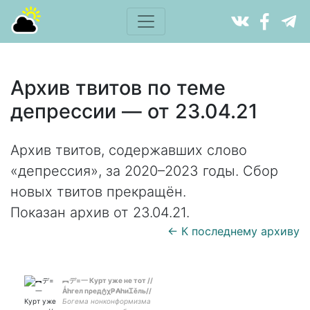
Архив твитов по теме
депрессии — от 23.04.21
Архив твитов, содержавших слово
«депрессия», за 2020–2023 годы. Сбор
новых твитов прекращён.
Показан архив от 23.04.21.
← К последнему архиву
︻デ=一 Курт уже не тот //
Ǻhгeл пρeдტχҎ₳hиᏆěль//
Богема нонконформизма