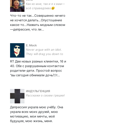
Как ко мне, так и я к вам—
всё справедливо😉
Что-то не так...Совершенно ничего
не хочется делать...Опустошение
какое-то...Назвать модным словом
—депрессия, что ли...
E. Mock
Never argue with an idiot.
They will drag you down to
their level and beat you with
RT Две новых разных клиентки, 16 и
experience. (MT)
40. Обе с разрушенным контактом
родители-дети. Простой вопрос
"вы сегодня обнимали дочь?/т…
ИНДУЛЬГЕНЦИЯ
Расскажи о своем грешке!
Депрессия украла мою учёбу. Она
украла всех моих друзей, мою
мотивацию, мои мечты, моё
будущее, мою жизнь, меня.