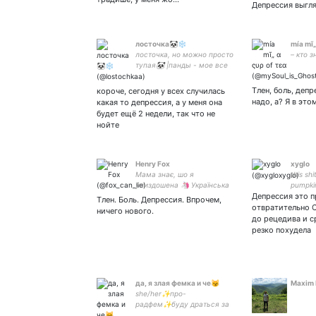
котов и богемные мотивы
Депрессия выгля
лосточка🐼❄️
mía mĩ„
лосточка, но можно просто
– кто з
тупая🐼 |панды - мое все
🐼🐼 | бывают твиты про
#клубромантики | иногда
Тлен, боль, депре
короче, сегодня у всех случилась
интересная | смотрю
надо, а? Я в это
какая то депрессия, а у меня она
мультики и радуюсь жизни
будет ещё 2 недели, так что не
| не взаимная
нойте
Henry Fox
xyglo
Мама знає, шо я
this sh
упиздошена 🦄 Українська
pumpki
🇺🇦 Русский🇷🇺 sometimes
Депрессия это п
mother
Тлен. Боль. Депрессия. Впрочем,
English🇬🇧 Білінгвіст ❤️
отвратительно 
ничего нового.
бісексуал 🧡 поліамор 💛
до рецедива и с
#УкрТві #РусТви #СуржикТві
резко похудела
да, я злая фемка и че😼
Maxim 
she/her✨про-
радфем✨буду драться за
каждую девочку на