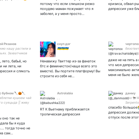
созыва,
потому что если слишком резко
кризиса, обвал ры
Законоп
похудею маман пожумает что я
депрессия уже бл
Адвокатс
заболел, а у меня просто…
РФ,УПК Р
й Рязанов
снуп дог
чертопо
ию нашу растили в
🇺🇦🇺🇦🇺🇦
безотве
ьях. Захватчиков
свою стр
 с дороги сметём!
разбираю
даже не на пять а
 лето, бабьё, но
Ненавижу Твиттер из-за фанаток
итвах решаем
пытаюсь
что моя депресси
и ни лета, ни
бтс и феминисток(чаще всего это
 поколений, Мы к
слушаю 
максимально акти
прессия и слякоть
вместе). Вы портите платформу! Вы
Отчизну свою
продукт
меня не было жел
строите из себя не…
м!
производ
спасения
с бубном 🔪🎃🔪
Astrolabia
данму
аблетки кушоем чай
, ,
moo🐄 W
го суецыда || живу
Serpent
 и сырков б.ю.
спасибо большое
RT К Вьетнаму приближается
ндров
депрессия должна
тропическая депрессия
отпуск после это
ы оно так не
адала бы я куда
.... тогда точно не
ма сам…