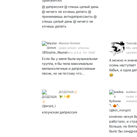
@ депрессия @ спишь целый день
@ ничего не хочешь делать @
принимаешь антидепрессанты @
спишь целый день @ ничего не
хочешь делать
Master Grimm
Тимофе
Цирк уехал, клоуны
Мы арм
остались a.k.a. mr. Gold
сражен
Англоязычный акк -
подлых
Если бы у меня была музыкальная
А можно и иначе,
Мы в б
группа, я бы пела максимально
осень наступает 
судьбу
меланхоличные и депрессивные
бабья, а одна де
славе 
песни, но не потому что…
😂
поведё
ДОДОША✌🏻
майка 
🦖✨🌼
пьем т
никако
ради 
алекса
клоунская депрессия
конечно нихуя б
работало, и стр
больше, но блять
было бы синдро