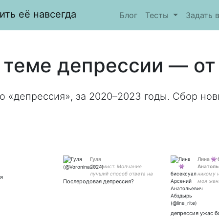
ить её навсегда
Блог
Тесты
Задать 
 теме депрессии — от 
о «депрессия», за 2020–2023 годы. Сбор нов
Гуля
Лина 👾
Оптимист. Молчание
Анатоль
лучший способ ответа на
никому н
я
Послеродовая депрессия?
бессмысленные вопросы...
моя жен
перевож
Группа в
депрессия ужас б