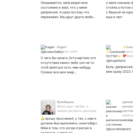
пенсионер 🐼 Возможно
• i bel
Оказывается, папа видел мое
у меня сначала 
мы знакомы
suprema
состояние и знал, что у меня
стояла а потом 
🇫🇷🇮🇱
депрессия. А орал потому что
с башкой не одн
оформа
переживал. Мы друг друга люби…
еще и прл
Kagari
⚡Снеж
not your waifu
Краш н
💔 Мой
С чего бы начать Осточертело это
|GoodO
отсутствие каких-либо сил на то
Гарри 
Боль, депрессия
чтоб заняться хоть чем-нибудь
Парная
мне сразу 2022 
Словно вся моя энер…
бульбашка
уронил
Меня зовут Артём, я
мелан
люблю рисовать картинки,
состоя
а иногда, если планеты
нимб м
🙏прошу просчениА, у тех, с кем я
солнечной системы
венец.
должен был выполнять «инктобер».
выстроятся в ряд, я могу и
Мем в том, что когда я рисую в
анимировать 😮, я люблю
традише, у меня жо…