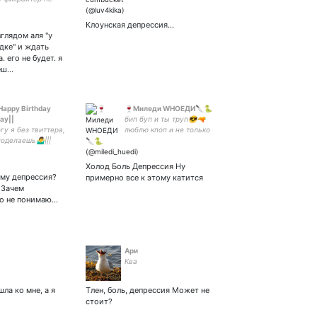
ер в глубокой яме
// в этом доме
Клоунская депрессия...
айкью и много чего
глядом аля "у
е кусаюсь и вы не
ядке" и ждать
 его не будет. я
меш…
|Happy Birthday
🍷Миледи WHOЕДИ🔪🐍
Day||
бип буп и ты труп😎🔫
гу я без твиттера,
люблю кпоп и не только
оделаешь🤷‍♂️|||
поклонница пива и в
|||
хламину конченая девка
прям рил ебнутая без
Холод Боль Депрессия Ну
башни
му депрессия?
примерно все к этому катится
 Зачем
о не понимаю...
Ари
Ква
ла ко мне, а я
Тлен, боль, депрессия Может не
стоит?