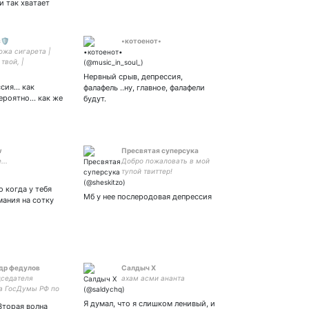
 и так хватает
🛡️
•котоенот•
ожа сигарета |
твой, |
BecomeMafia :
Нервный срыв, депрессия,
-детектив SH900
ссия... как
фалафель ..ну, главное, фалафели
юп:
ероятно... как же
будут.
w
Пресвятая суперсука
...
Добро пожаловать в мой
тупой твиттер!
о когда у тебя
Мб у нее послеродовая депрессия
мания на сотку
др федулов
Салдыч Х
седателя
ахам асми ананта
а ГосДумы РФ по
ательству 3-го
Я думал, что я слишком ленивый, и
Вторая волна