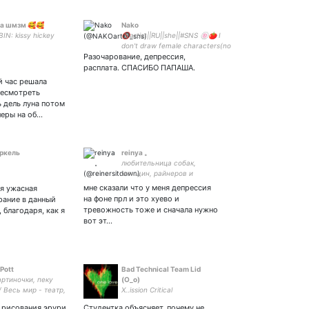
на шмзм 🥰🥰
Nako
N: kissy hickey
🔞artist||RU||she||#SNS 🍥🍅 I
don't draw female characters(no
Разочарование, депрессия,
SasuSaku/NaruHina)commissions
are open. vk:
расплата. СПАСИБО ПАПАША.
й час решала
ресмотреть
ь дель луна потом
леры на об…
ркель
reinya 。
любительница собак,
женщин, райнеров и
бибизяна ;; ❤️
мне сказали что у меня депрессия
ня ужасная
на фоне прл и это хуево и
рание в данный
тревожность тоже и сначала нужно
 благодаря, как я
вот эт…
Pott
Bad Technical Team Lid
ртиночки, пеку
(О_о)
/ Весь мир - театр,
X..ission Critical
ем костюмер
з рисования эрури
Студентка объясняет, почему не