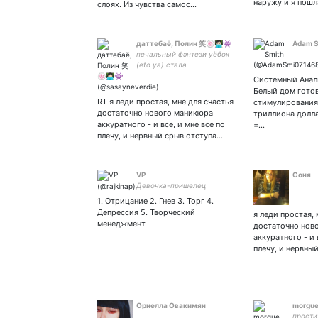
наружу и я пошл
слоях. Из чувства самос…
даттебаё, Полин 笑🍥👩🏻‍💻👾
Adam S
печальный фэнтези уёбок
(eto ya) стала
анимешницей под старость
Системный Анали
лет. «おれは お前をずっと 愛
Белый дом готов
している...💔»
RT я леди простая, мне для счастья
стимулирования 
достаточно нового маникюра
триллиона дол
аккуратного - и все, и мне все по
=…
плечу, и нервный срыв отступа…
VP
Соня
Девочка-пришелец
1. Отрицание 2. Гнев 3. Торг 4.
Депрессия 5. Творческий
я леди простая, 
менеджмент
достаточно нов
аккуратного - и 
плечу, и нервны
Орнелла Овакимян
morgue
прости