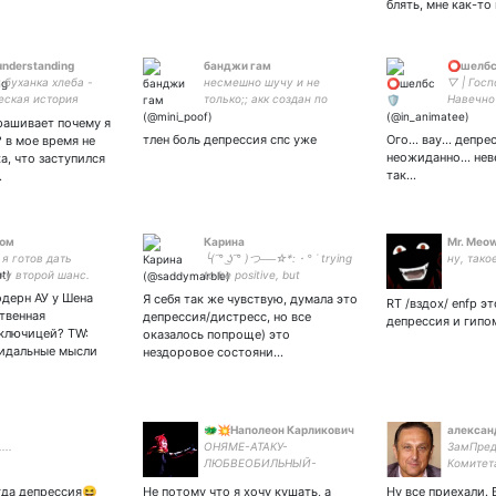
блять, мне как-то
understanding
банджи гам
⭕шелбс
 буханка хлеба -
несмешно шучу и не
▽ | Госп
еская история
только;; акк создан по
Навечно 
 которые могли бы
предложению подруги 😋
#Detroit
рашивает почему я
пивом, но не стали
😋 хейтер питу стэнер
Андроид
тлен боль депрессия спс уже
Ого... вау... депре
 в мое время не
е соулы 😔💅 -
кайто канарии и комуги
Кейси | 
неожиданно... нев
а, что заступился
все такое
так...
…
зюм
Карина
Mr. Meo
 я готов дать
╰( ͡° ͜ʖ ͡° )つ──☆*:・° ˙ trying
ну, такое
ку второй шанс.
to be positive, but
, третий, четвертый,
одерн АУ у Шена
Я себя так же чувствую, думала это
RT /вздох/ enfp эт
ь двадцатый -
твенная
депрессия/дистресс, но все
депрессия и гипо
е на один больше,
 ключицей? TW:
оказалось попроще) это
бе дадут все
цидальные мысли
нездоровое состояни…
ные.
🐲💥Наполеон Карликович
алексан
...
ОНЯМЕ-АТАКУ-
ЗамПред
ЛЮБВЕОБИЛЬНЫЙ-
Комитет
ЗАДРОТ. 【 λΔ 】
Законод
гда депрессия😆
Не потому что я хочу кушать, а
Ну все приехали. 