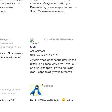
 депрессия, так
сделала обещанную работу. -
ь к своим
Понимаете, осенняя депрессия... -
, про…
Ясно. Уважительная при…
ы и да ?
YОUNГ МАN ANPANMAN
 закончила
ку и теперь чилю
е. а чего добился
сия... При этом я
анжевый закат"
Думаю твоя депрессия начиналась
именно с этого момента Трудно и
больно смотреть когда близкие
люди страдают у тебя в глазах
Ⅎoƃɥıdı
ние кардинально
тличаться от
так что
сия .....Как
Боль, Ужас, Депрессия 😞, эх....
сь:).
ТОМИЧ С
НЕВСКОЙ