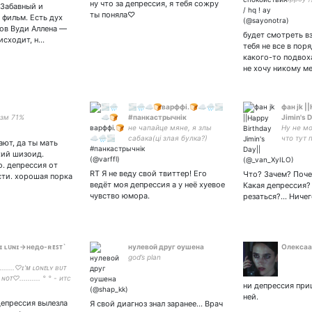
ну что за депрессия, я тебя сожру
 Забавный и
фикрайт
ты поняла♡
фильм. Есть дух
кризиса 
ов Вуди Аллена —
любят х
будет смотреть вз
исходит, н…
еще // н
тебя не все в пор
кусайте
какого-то подвоха.
не хочу никому 
🌫️🌧️☁️🍞варффi.🍞☁️🌧️🌫️
фан jk |
зм 71%
#панкастрычнiк
Jimin's 
не чапайце мяне, я злы
Ну не мо
сабака(цi злая булка?)
что тут п
ют, да ты мать
Закреп🤪
хий шизоид.
о. депрессия от
RT Я не веду свой твиттер! Его
Что? Зачем? Поче
усти. хорошая порка
ведёт моя депрессия а у неё хуевое
Какая депрессия?
чувство юмора.
резаться?... Ничег
 ʟᴜɴɪ→недо-ʀᴇꜱᴛ`
нулевой друг оушена
Олексаа
god’s plan
..........♡ɪ'ᴍ ʟᴏɴᴇʟʏ ʙᴜᴛ
ɴᴏᴛ♡.......... ° ° - итс
ни депрессия приш
олнышко
ней.
депрессия вылезла
Я свой диагноз знал заранее... Врач