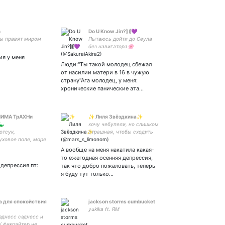
..
m
Do U Know Jin?⟭⟬💜
ы правят миром
Пытаюсь дойти до Сеула
без навигатора🌸
Потерянный по жизни
ия у меня
алкаш. Пишу фф чтоб
Люди:"Ты такой молодец сбежал
сбежать от реальности!
от насилии матери в 16 в чужую
Saw BTS in Stade de France
страну"Ага молодец, у меня:
08/06/19🇫🇷💜OT7 STAN
хронические панические ата…
ИМА ТрАХНи
✨ Лиля Звёздкина✨
🦕
хочу чебупели, но слишком
отсук,
страшная, чтобы сходить
уховое поле, море
за ними в магазин. И да,
 | арт-аккаунт | за
мне всё так же
А вообще на меня накатила какая-
виж, особенно за
kristallicheski pohui
то ежегодная осенняя депрессия,
штанах
: депрессия пт:
так что добро пожаловать, теперь
я буду тут только…
а для спокойствия
jackson storms cumbucket
yukika ft. RM
эднесс сэднесс и
/ фикрайтер не