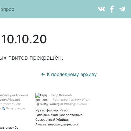
вопрос
10.10.20
ых твитов прекращён.
← К последнему архиву
 бисексуал Арсений
Гард Ксеноёб
евич Абздырь
\RU shitpost territory of art
е трогать, она
account Warning: сиськи
а🐾 Пишу, рисую,
письки матюки 21+ вы
Чуз ёр файтер: Рааст:
у. NSFW art🔞 Фб:
предупреждены\ Всем
Гипоманиакальное состояние
к с рисунками:
привет я люблю рисовать
Сумеречный Убийца:
монстроёбу
Анестетическая депрессия
оль спасибо,