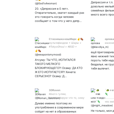
Депрессия и т.п.
планете✨стэню милану
довольно милый 
мартини✨стэньте
20. «Депрессия в 0 лет».
семейных фильм
Акутагаву стэньте зайку✨
Отвратительно, хватит каждый раз
много всего про
это говорить когда человек
сообщает о том что у него депр…
Стесняшка кошМарс ✌⚰
орлова
мультифандом × Шары ×
мазохи
#TokyoGhoul × #BSD ×
#Haikyuu × #angosuga
ещё приговарива
сугаваросексуальная
явно нижний ти
кенмосексуалка / infj /
Атсуму: ТЫ ЧТО, ИСПУГАЛСЯ
пороть тебя над
ВЕСЬ НЕГАТИВ ПРОЧЬ
ТАКОГО МЕЛКОГО
безделья. не гр
БЛОКИРУЮЩЕГО?! Осаму: ДА КТО
тебя вылечит.
Ж ЕГО ИСПУГАЕТСЯ?! Хината:
СЕРЬЕЗНО? Осаму: Д…
3DRaven
`🐢→ᴍɪ
Много гуляю,
🦎
фотографирую что то, сижу
.........
в кафешках. Java, spring и
ʏᴏᴜ ᴀʀᴇ 
Думаю именно поэтому их
вагон вокруг. Хотя были и
май с
употребление в современном мире
С, С++, groovy, matlab,
Не только, моя 
сойдет на нет в образованных
wolfram...да много.