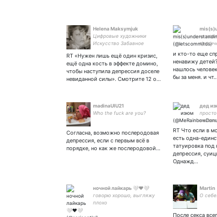
Helena Maksymjuk
mis(s)
Цифровые художники
каждая
Искусство Забавное
трагич
Путешествия Наука
зёрен,
и кто-то еще сп
RT «Нужен лишь ещё один кризис,
Гуманитарное
стать 
ненавижу детей?
ещё одна кость в эффекте домино,
Должностные лица и
ёбнуты
нашлось человек
чтобы наступила депрессия доселе
государственные
бы за меня. и чт
невиданной силы». Смотрите 12 о…
учреждения Воспитание
Политика Погода Еда
Фотография
madinaUIU21
дед и
Who the fuck are you?
просто
челове
второй
RT Что если в м
Согласна, возможно послеродовая
да хот
есть одна-единс
депрессия, если с первым всё в
главно
татуировка под
порядке, но как же послеродовой…
чем те
депрессия, суи
осталь
Однажд…
ночной лайкарь 🤍❤️🤍
Martin
говорю хорошо, выгляжу
О себе.
плохо
После секса все