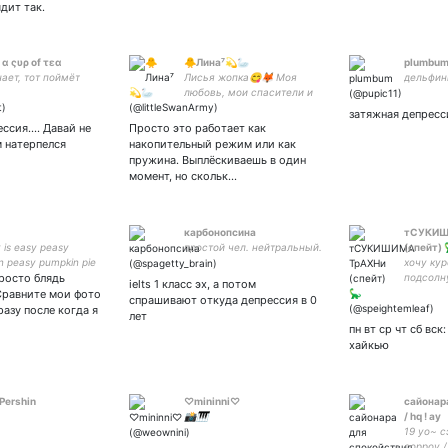
КРОВЬЮ.
дит так.
 α ςυρ οf τεα
🐥Лина⁷💫🦢
plumbu
нает, тот поймёт
Лисья жопка😋🦊 Моя
дельфин
любовь, мои спасители и
Адекват арми💜моа с
затяжная депресс
дебюта💚😍 от7 хоть есть
ссия.... Давай не
Просто это работает как
биас ^о^ посылаю
м натерпелся
накопительный режим или как
любоффф(_/¯●♡●)_/¯💜
пружина. Выплёскиваешь в один
момент, но скольк…
карбонопсина
тСУКИШ
it is easy peasy
простой чел. нейтральный.
(спейт) 
n peasy pumpkin pie
хочу кур
росто блядь
fucker
подсолн
ielts 1 класс эх, а потом
и любовь
Сравните мои фото
спрашивают откуда депрессия в 0
любой д
разу после когда я
лет
движ в 
пн вт ср чт сб вск
хайкью
Pershin
♡mininni♡
сайонар
📸🎹
/ hq ! ay
19 уо~ с
сорроу /