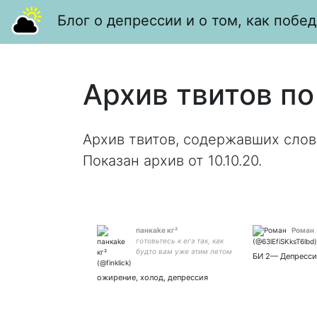
Блог о депрессии и о том, как побед
Архив твитов по
Архив твитов, содержавших слов
Показан архив от 10.10.20.
панкake кг²
Роман
готовьтесь к егэ так, как
будто вам уже этим летом
БИ 2— Депресси
сдавать // боюсь забвения
// ты либо гей, либо гений
ожирение, холод, депрессия
#твивник