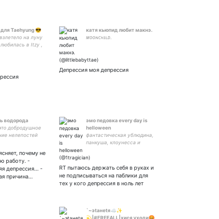
 для Taehyung 😎
катя кьюпид любит макнэ.
взлетело на луну
ᴍᴏᴏɴᴄʜɪʟᴅ.
юбилась в Itzy ,
o , SuperM, Treasure
nk, Stray kids ...👏
 МьюГалфов 🥘😍
Депрессия моя депрессия
прессия
ь водорода
эмо педовка every day is
это добродушное
helloween
ние нелепостей
фантастическая ублюдина,
панкуша, клоунесса и
киллджой
сняет, почему не
ю работу. -
RT пытаюсь держать себя в руках и
я депрессия... -
не подписываться на паблики для
ая причина…
тех у кого депрессия в ноль лет
`~эtaнеtя☁️✨
💫|#FREEALL|хися уходи😡