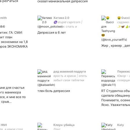
а рез*аться
сказал маниакальная депрессия
mith
Хатико 2.0
🤑 Gucci
♑️ stupid capricorn |
садзико 
навыки: спать и
✨🦋 🍐вл
ненавидеть себя | Monbebe
BTS , Ex
тик: ГА: СМИ:
Депрессия в 6 лет
• Wenee | Destroyers cdt 🍒|
, Blackpi
ит план
inst: _moon.potato_✨
Крашиха
экономики на 1,8
🙈
Жир , крекер , де
ларов ЭКОНОМИКА
дед маминой подруги
Перекис
ярость и кринж | опять
Юмор - 
забыл свои таблетки
созерца
принять и про царское
жизни.
мне для счастья
время рассказывает | я
тлен боль депрессия
RT Студентка объя
ого маникюра
блять в своём восстании
сделала обещанну
все, и мне все по
настолько преисполнился|
Понимаете, осення
й срыв…
пани энергетик | хаотик
Ясно. Уважительн
 HhH
Клоун-убийца
Katy
те, а какое стоп
Друг