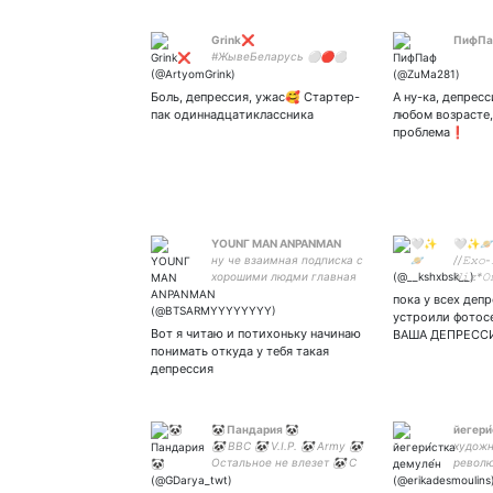
Grink❌
ПифП
#ЖывеБеларусь ⚪🔴⚪
Боль, депрессия, ужас🥰 Стартер-
А ну-ка, депрес
пак одиннадцатиклассника
любом возрасте,
проблема❗
YОUNГ МАN ANPANMAN
🤍✨🪐
ну че взаимная подписка с
//𝙴𝚡𝚘-
хорошими людми главная
𝚆𝚒𝚣*𝙾
фанатка BTS♥
𝙽𝚎𝚟𝚎𝚛
пока у всех деп
🧚🏻‍♀️𝚜𝚝
устроили фотос
Вот я читаю и потихоньку начинаю
ВАША ДЕПРЕСС
понимать откуда у тебя такая
депрессия
🐼 Пандария 🐼
йегери
🐼 BBC 🐼 V.I.P. 🐼 Army 🐼
художн
Остальное не влезет 🐼 С
револю
мемами по жизни 🐼 К-поп
фемини