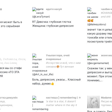
аф
идите нахуй
чанбин 
#CHANGBI
and shit
RT Девочка: глубокая глотка
сия может быть в
Женщина: глубокая депрессия
 это серьёзная
значит так я целы
какую дораму пе
токкэби или отел
посмотрела трей
Унылая пора, очей
женя ме
, 𝙸𝚗𝚂𝚘𝚖𝚗𝚒𝚊, 𝙾𝚗𝚌𝚎,
очарованье
𝚎, 𝙳𝚊𝚒𝚕𝚎𝚎𝚎,
Исскуство и всё, что с ним
𝚕𝚊𝚗𝚍//
связано🎨 Тут вечная
реся мы со стефи
Скажем так: у ме
𝚞𝚐𝚐𝚕𝚎:
осень🍁🍂🌁
ессию кТО ЭТА
депрессия и выго
ИЯ
момент. При этом,
Боль, депрессия, ужасы... Классный
понимаю,…
набор, думаю👍
́стка демуле́н
настюша | rememberingミ☆
Madame 
ица,
'a star is a star, it doesn't
Рисую ка
ционерка,
matter where in the sky it
тортики 
стка • про-радфем
shines'
а я в н
Все, я сдаюсь. Бе