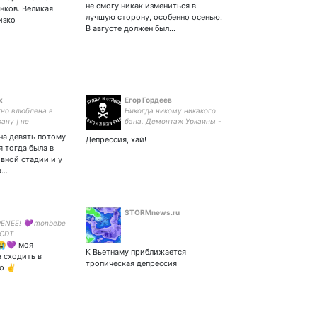
 Соавтор
не смогу никак измениться в
нков. Великая
роектов РФ-
лучшую сторону, особенно осенью.
изко
кого Закона, УК
В августе должен был…
Ф, ГК РФ, ГПК РФ
х
Егор Гордеев
тно влюблена в
Никогда никому никакого
ану | не
бана. Демонтаж Уркаины -
сь в истории, но
позорного наследия
 на девять потому
Депрессия, хай!
 | смотрю и
польско-австрийской
я тогда была в
исключительно
оккупации и
вной стадии и у
ы российского
коммунистической
а…
ства | союз
диктатуры на землях Юго-
 - аоа
Западной Руси
STORMnews.ru
ENEE! 💜 monbebe
sCDT
😭💜 моя
К Вьетнаму приближается
 сходить в
тропическая депрессия
го ✌