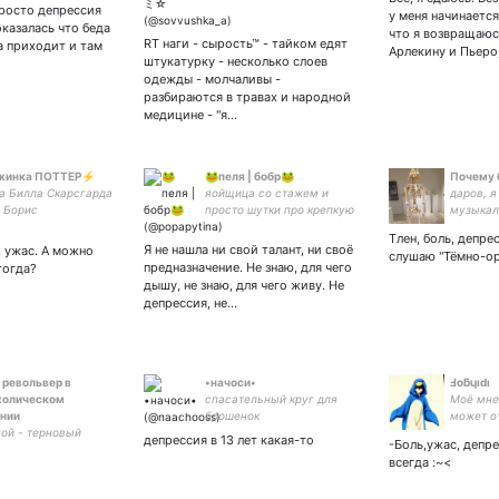
ieve in yeager
просто депрессия
у меня начинается
cy • snk shitpost •
оказалась что беда
что я возвращаюс
 • vive la république! •
RT наги - сырость™ - тайком едят
а приходит и там
Арлекину и Пьеро
 с
штукатурку - несколько слоев
одежды - молчаливы -
разбираются в травах и народной
медицине - "я…
инка ПОТТЕР⚡
🐸пеля | бобр🐸
Почему б
а Билла Скарсгарда
яойщица со стажем и
даров, я
 Борис
просто шутки про крепкую
музыкал
mens|, |Щегол|, |
мужскую дружбу под панк
под аним
Тлен, боль, депрес
Поттер⚡|, |Оно|🎈.
рок, с чаем из шиповника и
ты?
Я не нашла ни свой талант, ни своё
, ужас. А можно
слушаю "Тёмно-ор
 с
мяты с просроченным
предназначение. Не знаю, для чего
тогда?
печеньем тёти Зины,
дышу, не знаю, для чего живу. Не
которое спиздил кот🤷🚬
депрессия, не…
 револьвер в
•начоси•
Ⅎoƃɥıdı
холическом
спасательный круг для
Моё мне
нии
брошенок
может о
ой - терновый
вашего, 
депрессия в 13 лет какая-то
-Боль,ужас, депрес
отъебите
всегда :~<
ЕГОРОН
ПРИРОД