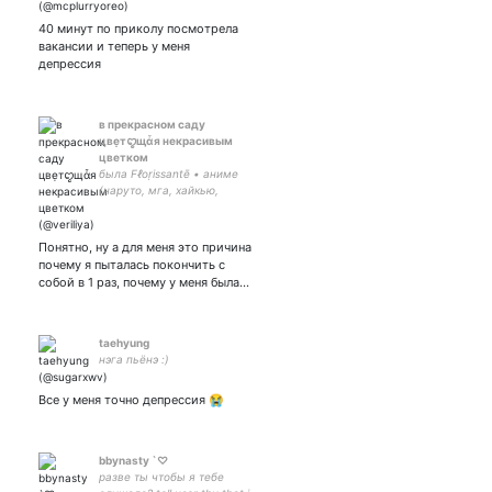
40 минут по приколу посмотрела
вакансии и теперь у меня
депрессия
в прекрасном саду
цвẹтꨄщἆя некрасивым
цветком
была Fℓoṛissantē • аниме
(наруто, мга, хайкью,
токрев, клинок) • клуб
романтики • психология •
социофобия,
Понятно, ну а для меня это причина
самоненависть • люблю
почему я пыталась покончить с
собой в 1 раз, почему у меня была…
taehyung
нэга пьёнэ :)
Все у меня точно депрессия 😭
bbynasty `♡
разве ты чтобы я тебе