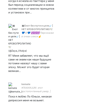
когда я исчезла из твиттера у меня
оформа с
был период социализации в новом
коллективе и от многих принципов
и установок при…
🦝Енот без пути и цели☄️|
НЕТ КРОВОПРОЛИТИЮ🕊
💙🤍💙 ☮☮☮ Персонажи
в очках секси☝
❗❗❗Мирные люди не
должны страдать❗❗❗
I'm not bored or unhappy,
I'm still so strange and wild
RT Меня забавляет, что мы ещё
сами не знаем как наши будущие
потомки назовут нашу с вами
эпоху. Может это будет вторая
великая…
kemate
#TAXIANJUN: этот
достопочтенный умер. |
принадлежу зависаю с
Пока я люблю Ло Юньси, никакая
депрессия меня не возьмет.