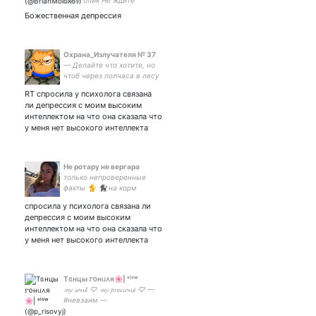
алкоголик Не ждите
ничего, кроме п̶о̶ш̶л̶ы̶х̶
Божественная депрессия
̶ш̶у̶т̶о̶к̶ депрессии Рисую по
аот и прекрасным текстам
ОПГ крысы
Охрана_Излучателя № 37
— Делайте что хотите, но
чтоб через полчаса в лесу
было сухо, светло и
RT спросила у психолога связана
медведь!
ли депрессия с моим высоким
интеллектом на что она сказала что
у меня нет высокого интеллекта
Не ротару не вергара
только непроверенные
факты 🐈 🐈‍⬛ на корм
котикам и чтоб
спросила у психолога связана ли
нюдсочетверг был каждый
депрессия с моим высоким
день 5484 3800 1988 1580
интеллектом на что она сказала что
у меня нет высокого интеллекта
Тᥲнцы 𐌲᧐нᥙ᧘я🌸| ˢˡᵒʷ
𝓶𝔂 𝓼𝓸𝓾𝓵: ♡ 𝓶𝔂 𝓹𝓻𝓮𝓬𝓲𝓸𝓾𝓼: ♡ —
#невзаим —