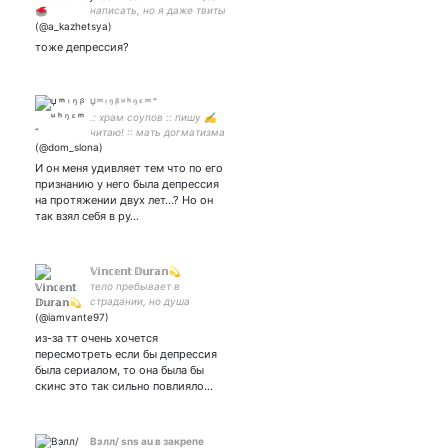
написать, но я даже твиты
пишу, прилагая к этому
огромные усилия🤨 INFP-
тоже депрессия?
T, но скорее клоун, а не
посредник.
🝘 ᵐ ᵎ ᵑ ᵝ ᵘ ʰ ᵑ ᵋ ᵐ ࣽ
.: храм соупов :: пишу ✍︎
читаю! :: мать догматизма
*его звезда и его
вселенная ; ;;
И он меня удивляет тем что по его
признанию у него была депрессия
на протяжении двух лет…? Но он
так взял себя в ру…
𝕍𝕚𝕟𝕔𝕖𝕟𝕥 𝔻𝕦𝕣𝕒𝕟💫
тело пребывает в
страдании, но душа⠀⠀ ⠀ ⠀
пребудет в блаженстве ~⠀
⠀ ⠀ ⠀ ⠀ ⠀ ⠀ ⠀ ⠀ ⠀ ⠀ my love
из-за тт очень хочется
for you always forever 🦋💗
пересмотреть если бы депрессия
была сериалом, то она была бы
скинс это так сильно повлияло…
Вэлл/ sns au в закрепе