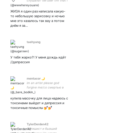
слушала? tell user thv that i
love him 彡♡ – my family is
taekook
ЖИЗА я один раз написала какую-
то небольшую зарисовку и ночью
мне это казалось так вау а потом
днём я за…
taehyung
У тебя жарко?! У меня дождь идёт
//депрессия
mentacor 🌙
im an artist please god
forgive me/со смертью в
слабо с судьбой в покажи/
хтоническая усталость/
купила масочку для лица надеюсь с
bella in vista dentro è trista/
токсинами выйдет и депрессия и
бог не дал возьму сама
токсичные помыслы 💅💅
TylerDerden42
Фетишист и бывший