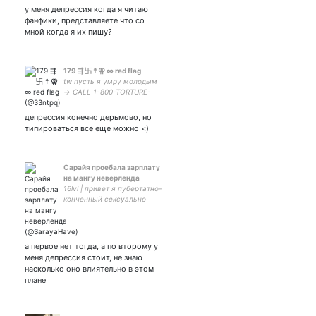
пальцем
у меня депрессия когда я читаю
фанфики, представляете что со
мной когда я их пишу?
179 ⇶ 卐 ☨ ⚢ ∞ red flag
tw пусть я умру молодым
→ CALL 1-800-TORTURE-
LABYRINTH. EV1L W3'VE
C0ME 2 T3LL Y0U TH4T HE'S
депрессия конечно дерьмово, но
3VIL main private
типироваться все еще можно <)
Сарайя проебала зарплату
на мангу неверленда
16lvl | привет я пубертатно-
конченный сексуально
недопонятый козел с
зарплатой из
компьютерной графики |
ENTP 4w5
а первое нет тогда, а по второму у
меня депрессия стоит, не знаю
насколько оно влиятельно в этом
плане