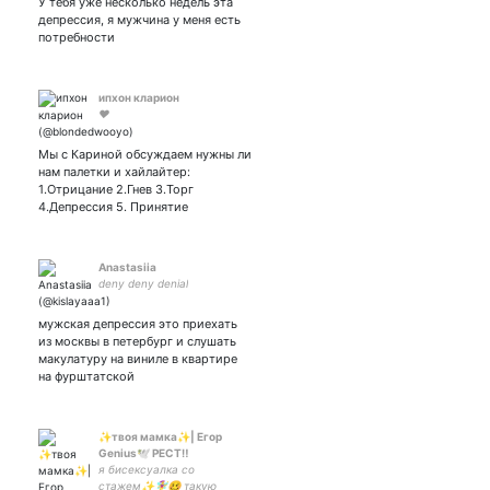
У тебя уже несколько недель эта
депрессия, я мужчина у меня есть
потребности
ипхон кларион
❤️
Мы с Кариной обсуждаем нужны ли
нам палетки и хайлайтер:
1.Отрицание 2.Гнев 3.Торг
4.Депрессия 5. Принятие
Anastasiia
deny deny denial
мужская депрессия это приехать
из москвы в петербург и слушать
макулатуру на виниле в квартире
на фурштатской
✨твоя мамка✨| Егор
Genius🕊 РЕСТ‼️
я бисексуалка со
стажем✨🧚‍♀️🥴 такую