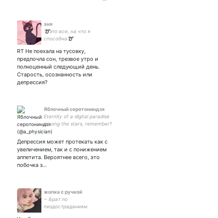
эня
➰это все, на что я
способна➰
RT Не поехала на тусовку,
предпочла сон, трезвое утро и
полноценный следующий день.
Старость, осознанность или
депрессия?
Яблочный серотониндзя
Eternity of a digital paradise
among the stars, remember?
Два воксела,
восстановленных из k-
Депрессия может протекать как с
пространства.
увеличением, так и с понижением
Рентгенолог, who happens
аппетита. Вероятнее всего, это
to love психиатрию
побочка з…
жопка с ручкой
~ Брат по
пиздостраданиям