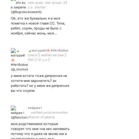
чем хуже, тем лучше. 24
y.o. she/her
Ой, это же буквально я и моя
пометка к новой главе СС. Типа,
ребят, сорян, проды не было с
ноября, сейчас июнь, моя…
🍃матурай!🪷 #НетВойне
олеся || люблю хагуми ||
INFJ || 21 y.o ||
у меня кстати тоже депрессия не
хотите мне задонатить? ах
работать? но у меня же депрессия
вы что охуели
кейджи !
⠀ verified social promotion
director of jakarta ⠀⠀⠀⠀
⠀⠀⠀⠀ ⠀⠀⠀⠀ ⠀⠀⠀⠀
мои родственники которые
⠀⠀⠀⠀⠀⠀⠀⠀ ⠀⠀⠀⠀ ⠀⠀⠀⠀
говорят что мне «на них наплевать
⠀⠀⠀⠀
потому что я даже не звоню им и
не спрашиваю о них» за в…