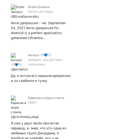
Droid-Gamers
Games and Apps
Анти-депрессия - ver. September
24, 2021 Анти-депрессия for
Android is a perfect application,
generated influentia…
Анчоус 🤍💙🤍
Храбрая, как Десперо,
портняжка
Да, а потом его накрыла депрессия
и он съебался в тучку
Карасик в море стекла
УМЕР.
Я уже у двух песен прочитал
перевод, и, зная, что это одна из
любимых групп Джордана, я
вообще не удивлён, что у не…