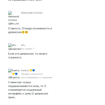
Aleksandr Litvinov
Старость. Отсюда осознанность и
депрессия🙃🤗
ഒ⌯⋆
my puppy ?
Если это депрессия, то ничего
странного.
Kaetry 💛💙
Профессионально
разговариваю со зверями
и птицами 🦄🇳🇱🏳️‍🌈 Личный
У меня как только
твиттер, научный тут:
подзаканчиваются силы, то 1)
отваливается социальный
интерфейс к хуям 2) депрессия
прие…