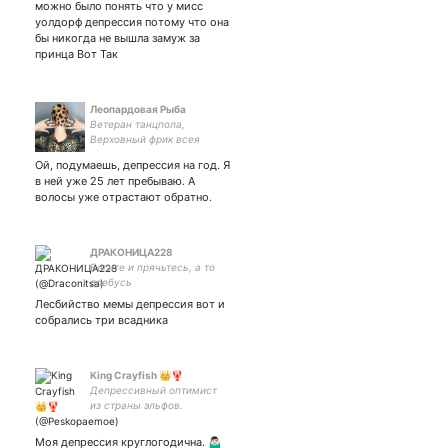
можно было понять что у мисс
уолдорф депрессия потому что она
бы никогда не вышла замуж за
принца Вот Так
Леопардовая Рыба
Ветеран танцпола,
Верховный фрик всея
Краснодара, психонавт-
Ой, подумаешь, депрессия на год. Я
разведчик, кулинар-
в ней уже 25 лет пребываю. А
фанатик, стилист-
волосы уже отрастают обратно.
самозванец, адепт Церкви
Свидетелей Агента
Малдера
ДРАКОНИЦА228
Бегите и прячьтесь, а то
доебусь
Лесбийство мемы депрессия вот и
собрались три всадника
King Crayfish 👑🦞
Депрессивный оптимист
из страны эльфов.
Моя депрессия круглогодична. 🤷🏻‍♂️