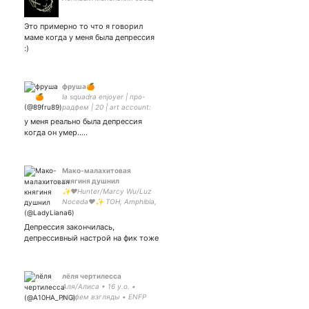
Это примерно то что я говорил
маме когда у меня была депрессия
:)
фруша🍊
la squadra enjoyer | про-
радфем | 20 | art account:
у меня реально была депрессия
когда он умер.....
Мако-малахитовая
княгиня душнил
✨❤️Hunter/Marcy Wu/Luz
Noceda❤️✨ TOH, Amphibia,
She-Ra, SU, ATLA, Good
Omens, MLP, Marvel
Депрессия закончилась,
She/her/whatever
депрессивный настрой на фик тоже
Rus/Eng/Ukr 🖤🤍💜 Loves
plus size people 💓
лёля чертилесса
Аля/Алиса • 16 y.o. •
радфем взгляды • ENFP
#нетвойне || групповая