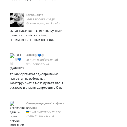
ДеграДанте
Белая ворона среди
тёмных лошадок. Lawful
Evil. Адекват дьявола и
из-за таких как ты эти аккаунты и
твой (без)духовный
становятся закрытками,
наставник. ЛСИ | ISTJ |
понимаешь. полный крах ид…
ВЛЭФ 🖤
still ill🤍💙🤍
на пути к собственной
субъектности /n
то как организм одновременно
пытается не заболеть и
менструирует а мозг думает что я
умираю и у меня депрессия в 0 лет
•°позорница деня°• гфшка
куроши
🇺🇦:;; i'm staydinary :;; будь
моей? :;; #банчан: я
защищу всех вас, и пусть
кто-то только тронет вас