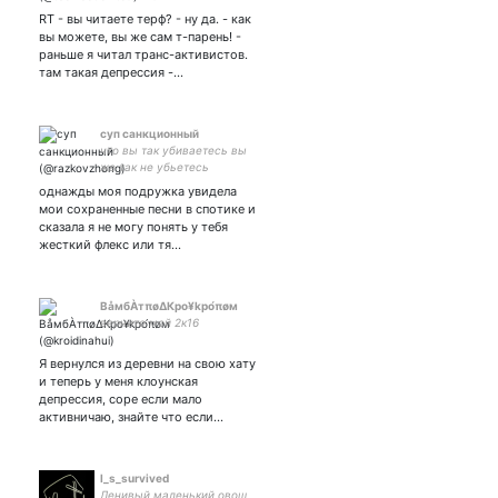
RT - вы читаете терф? - ну да. - как
вы можете, вы же сам т-парень! -
раньше я читал транс-активистов.
там такая депрессия -…
суп санкционный
что вы так убиваетесь вы
же так не убьетесь
однажды моя подружка увидела
мои сохраненные песни в спотике и
сказала я не могу понять у тебя
жесткий флекс или тя…
ВåмбÀтπø∆Кро¥kро́πøм
верните мой 2к16
Я вернулся из деревни на свою хату
и теперь у меня клоунская
депрессия, соре если мало
активничаю, знайте что если…
l_s_survived
Ленивый маленький овощ