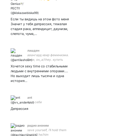
Россию ты выберешь? | 📍
600 метров от вас | РЕСТ‼️
Если ты видишь на этом фото меня
Значит у тебя депрессия, тяжелая
стадия рака, аппендицит, даунизм,
слепота, чума,…
лашден
авангард квир феминизма.
Тони, он_а/they. купить
книгу:
Хочется sexy time со стабильными
людьми с внутренними опорами….
Но выходит лишь тысяча и одна
история…
ant
не в себе
Депрессия
радио аноним
save yourself, i'll hold them
back // he/him