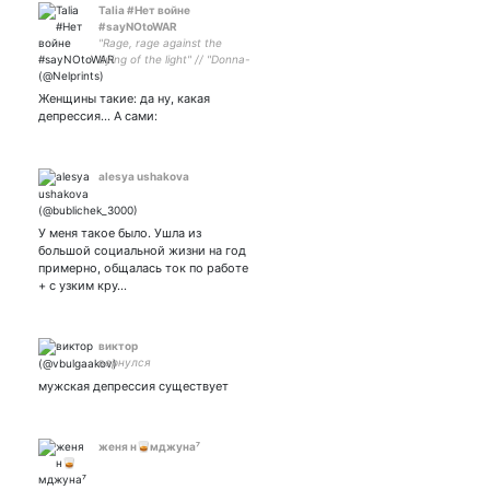
Talia #Нет войне
#sayNOtoWAR
"Rage, rage against the
dying of the light" // "Donna-
Madonna, there is always
mañana"
Женщины такие: да ну, какая
депрессия... А сами:
alesya ushakova
У меня такое было. Ушла из
большой социальной жизни на год
примерно, общалась ток по работе
+ с узким кру…
виктор
вернулся
мужская депрессия существует
женя н🥃мджуна⁷