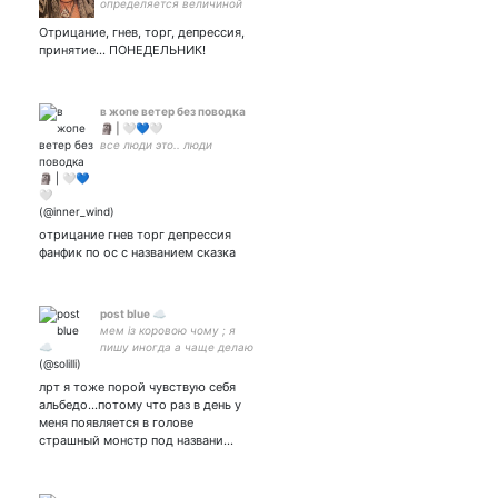
определяется величиной
проблемы, которая
Отрицание, гнев, торг, депрессия,
способна вас вывести из
принятие… ПОНЕДЕЛЬНИК!
себя.
в жопе ветер без поводка
🗿 | 🤍💙🤍
все люди это.. люди
отрицание гнев торг депрессия
фанфик по ос с названием сказка
post blue ☁️
мем із коровою чому ; я
пишу иногда а чаще делаю
непонятно что ; ты моя
альбедо к моей
лрт я тоже порой чувствую себя
скарамучче 🙄💕
альбедо…потому что раз в день у
меня появляется в голове
страшный монстр под названи…