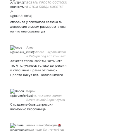
ВСЕ МЫ ПРОСТО СОСИСКИ
В ЭТОМ БЛЯДЬ КИПЯТКЕ
НАХУЙ ËБАНОМ
спросила у психолога связана ли
депрессия с моим размером члена
на что она сказала, да
Алоэ
Aloe_sincere - художничаю
в Сибири под вот этим вот
Хочется тепла, заботы, хоть чего-
названием!
то. А получилась только депрессия
и сплошные шрамы от пьянок.
Просто нихуя нет. Полное ничего
Ворон
Токсик, инженер, админ.
Вечно живой Ворон Хугин
Страдание боль депрессия
быдло серверное
возможно бессонница
алина шлакоблокунь🥌
сюда надо бы что-нибудь