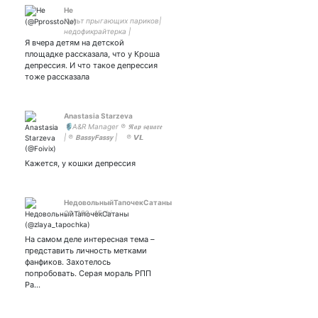
Не
Культ прыгающих париков|
недофикрайтерка |
Я вчера детям на детской
заебалась | | овердохуя
твитов
площадке рассказала, что у Кроша
депрессия. И что такое депрессия
тоже рассказала
Anastasia Starzeva
🎙A&R Manager ℗ 𝕽𝖆𝖕 𝖘𝖖𝖚𝖆𝖗𝖊
| ℗ 𝗕𝗮𝘀𝘀𝘆𝗙𝗮𝘀𝘀𝘆 | ⠀ ℗ 𝙑𝙇
𝙧𝙚𝙘𝙤𝙧𝙙𝙨
Кажется, у кошки депрессия
НедовольныйТапочекСатаны
20, 160, 45, bi
На самом деле интересная тема –
представить личность метками
фанфиков. Захотелось
попробовать. Серая мораль РПП
Ра…