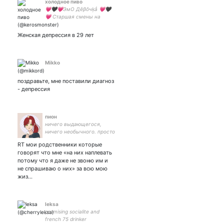
холодное пиво
💗🖤💗ЭмО Дêβōчķẳ 💗🖤
💗 Старшая смены на
заводе 💅🏻 Пишу лютую
срань и кринжуху 🥰
Женская депрессия в 29 лет
Админ мемного паблика 💋
🤡
Mikko
поздравьте, мне поставили диагноз
- депрессия
пион
ничего выдающегося,
ничего необычного. просто
есть. ни вреда, ни пользы.
RT мои родственники которые
из аниме в кпоп и обратно.
говорят что мне «на них наплевать
овен infp
потому что я даже не звоню им и
не спрашиваю о них» за всю мою
жиз…
leksa
promising socialite and
french 75 drinker