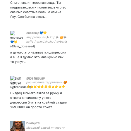
Сны очень интересная вещь. Ты
подрываешься и понимаешь что во
сне был счастлив больше чем на
Яву. Сон был на столь…
енотище💙💛
any pronouns ► intp ► ♊ ►
koffa / grimCthulhu / cyberia
► homestuck / genshin
impact / mcyt / LoL ►
я думаю это называется депрессия
bel/rus/eng
а ещё я думаю что мне нужно как-
то уснуть
л̪͚͍и̢͕͜з̦̝͓а̡͔ ф̙͙͖и͔͍͜р͕̞н͚͍̪о̡͍̙л̦͎̞
расширение территории 😡
👌🤘🤟👈✋🖐👋☝️👉👆👇
👏 art acc 👉
Пиздец я бы его взяла за ручку и
отвела к психологу у него
депрессия блять на крайней стадии
УМОЛЯЮ он просто хочет…
Dmitry78
Масштаб вашей личности