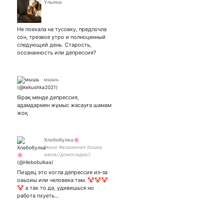
Ульяна
Не поехала на тусовку, предпочла
сон, трезвое утро и полноценный
следующий день. Старость,
осознанность или депрессия?
мышь
бірақ менде депрессия,
адамдармен жұмыс жасауға шамам
жоқ
Хлебобулка🌸
#мью #взаимная Кошка
жена//домоседка//
будущая кондитерка//
радикальная софт
Пиздец это когла депрессия из-за
пирожок// #нетвойне🏳️‍🌈🤟
оаьоиы или человека там. 🤡🤡🤡
❤️🇺🇦
🤡 а так то да, удивишься но
работа пхуеть…