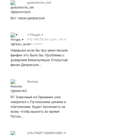
gadushecko_bel
Вот такая депрессия
✦ FAngeL✦
infp 166/59,2кг цель: 40 кг
как спать?
Наверное если бы про меня писали
фанфик это было бы: Проблемы с
доверием Манипуляции Открытый
финал Депрессия…
Иванов
RT Знакомый из Германии уже
смирился с Путинскими ценами и
платежками. Будет экономить на
всем, чтобы выжить во время
Путин…
АЛЬТРАЙТ КВИРБУМЕР ☭