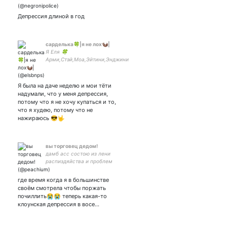
дизайнер. Папкин инженер.
Депрессия длиной в год
сарделька🍀|я не лох🦦|
Я Еля 🍀
Арми,Стэй,Моа,Эйтини,Энджини
Уанс🧊 Пишу своё мнение о
прочитанном/
просмотренном,кричу во время
Я была на даче неделю и мои тёти
кб и не только,злюсь на
надумали, что у меня депрессия,
vlive(уведы?!)
потому что я не хочу купаться и то,
что я худею, потому что не
нажираюсь 😎🤟
вы торговец дедом!
дамб асс состою из лени
распиздяйства и проблем
с менталкой | много
щитпостю, рисую, играю в
где время когда я в большинстве
рпгехи и стабильно
своём смотрела чтобы поржать
спамлю рикморти💅
почиллить😭😭 теперь какая-то
клоунская депрессия в восе…