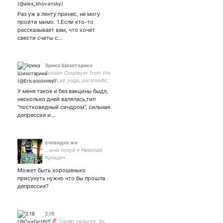
Developer from
St.Petersburg, living in
Раз уж в ленту принес, не могу
Tokyo. Sometimes I do
пройти мимо. 1.Если кто-то
security stuff. Opinions my
рассказывает вам, что хочет
own.
свести счеты с…
Эрика Шизотэрика
Russian Cosplayer from the
south,air yoga, paramedic,
mtg gamer and geek.
У меня такое и без вакцины быдл,
несколько дней валялась,тип
"постковидный синдром", сильная
депрессия и…
очевидно же
...мне похуй я Николай
Аркадич
Может быть хорошенько
присунуть нужно что бы прошла
депрессия?
2.16
🚿🌷 🌫️user pictures: So