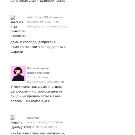
депрессия у меня длинное пальто
ᴀʜᴀᴄтᴀᴄя и 33 личности
скрести пальцы, я не
обещаю, что мы не умрем
| анафора | она/её || entp-t
|| союз спасения &
чукур•arser & топи & огонь
дамы и господа, депрессия
& мгчд & ск & монескин &
отменяется, твиттер подарил мне
всп ||
шарики
Котик и мразь
одновременно
Это я - Алёна.
Высокоорганизованный
У меня началась вялая и плавная
психопат, выживающий за
счёт непревзойденного
депрессия и я стараюсь делать
интеллекта и страдания
лицо и не проваливаться в неё
других людей
совсем. Тем более она к…
Мирина
мы должны достигнуть
чего-то по какой-то
причине
Как бы я не стала тем человеком,