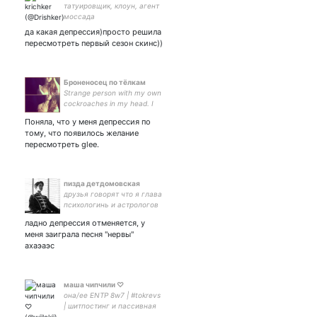
татуировщик, клоун, агент
моссада
да какая депрессия)просто решила
пересмотреть первый сезон скинс))
Броненосец по тёлкам
Strange person with my own
cockroaches in my head. I
think you are interested in
Поняла, что у меня депрессия по
me.
тому, что появилось желание
пересмотреть glee.
пизда детдомовская
друзья говорят что я глава
психологинь и астрологов
но на деле я просто
ладно депрессия отменяется, у
фандомная шлюха и живу
меня заиграла песня "нервы"
искусством а ещё люблю
ахаэаэс
пиво
маша чипчили ♡
она/ее ENTP 8w7 | #tokrevs
| шитпостинг и пассивная
агрессия в одном флаконе