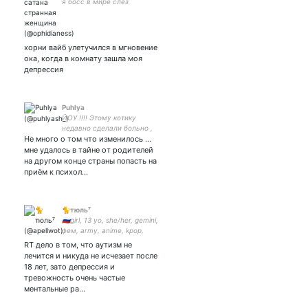
я босс в мире слёз
хорни вайб улетучился в мгновение
ока, когда в комнату зашла моя
депрессия
Puhlya
ЙОУ !!!! Этому котику
недавно сделали больно ,
Не много о том что изменилось ...
поэтому он сам прописал
себе успокоительные 🤘 //
мне удалось в тайне от родителей
мне 16 // не знаю чего хочу
на другом конце страны попасть на
от жизни 🤷🏼‍♀️
приём к психол…
🐈тюль⁷
🇷🇺girl, 13 yo, she/her, gemini,
фем, army, anime, kpop,
manga, kaeya lover
RT дело в том, что аутизм не
лечится и никуда не исчезает после
18 лет, зато депрессия и
тревожность очень частые
ментальные ра…