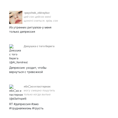
•paychok_zbirayka•
цей сон цейсон мені
щоночі сниться. крізь сон
крізьсон вона мені
Из утренних ритуалов-у меня
сміється
только депрессия
Девушка с того берега
Депрессия: уходит, чтобы
вернуться с тревожкой
ябл◟̽◞̽ко и пастернак
могу смешно пошутить
только когда выпью
энергетик камеди клаб
RT #депрессия #эмо
#труднаяжизнь #грусть