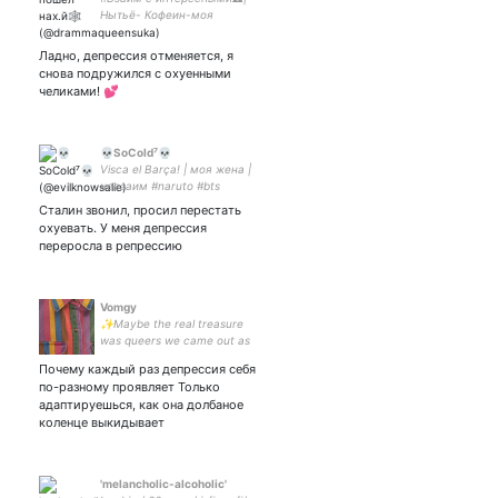
Нытьё- Кофеин-моя
жызнь⚠МАТ⚠|Родители |
владыка ноч️и🌌шарю за
Ладно, депрессия отменяется, я
аниме и роцк🤘|
снова подружился с охуенными
ГлавСуетолог💅
челиками! 💕
💀SoCold⁷💀
Visca el Barça! | моя жена |
невзаим #naruto #bts
#kakanaru #dbh
Сталин звонил, просил перестать
#harrypotter #билливайз
охуевать. У меня депрессия
#drarry #bilaz #артон #мгчд
переросла в репрессию
#glee #haikyuu
Vomgy
✨Maybe the real treasure
was queers we came out as
along the way✨ // she/her,
Почему каждый раз депрессия себя
27yo // 🅰️©️🅰️🅱️
по-разному проявляет Только
адаптируешься, как она долбаное
коленце выкидывает
'melancholic-alcoholic'