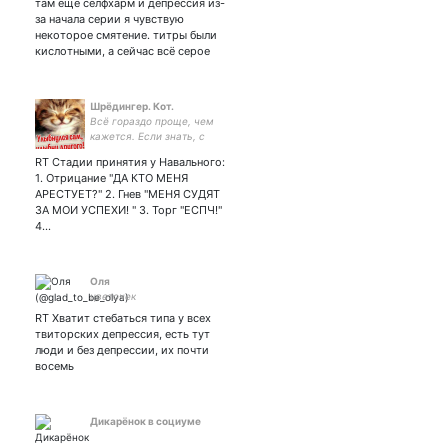
там ещё селфхарм и депрессия из-
за начала серии я чувствую
некоторое смятение. титры были
кислотными, а сейчас всё серое
Шрёдингер. Кот.
Всё гораздо проще, чем
кажется. Если знать, с
какой стороны смотреть.
RT Стадии принятия у Навального:
1. Отрицание "ДА КТО МЕНЯ
АРЕСТУЕТ?" 2. Гнев "МЕНЯ СУДЯТ
ЗА МОИ УСПЕХИ! " 3. Торг "ЕСПЧ!"
4…
Оля
цветочек
RT Хватит стебаться типа у всех
твиторских депрессия, есть тут
люди и без депрессии, их почти
восемь
Дикарёнок в социуме