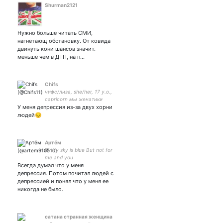
Shurman2121
Нужно больше читать СМИ,
нагнетающ обстановку. От ковида
двинуть кони шансов значит.
меньше чем в ДТП, на п…
Chifs
чифс/лиза, she/her, 17 y.o.,
capricorn мы женатики
У меня депрессия из-за двух хорни
людей😔
Артём
Every sky is blue But not for
me and you
Всегда думал что у меня
депрессия. Потом почитал людей с
депрессией и понял что у меня ее
никогда не было.
сатана странная женщина