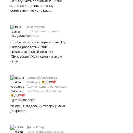
не могу жить полноценно. Меня
одолела депрессия, я хочу
спрятаться, не хочу разг…
blue feather
— Пошёл вон из моей
таверны
Я работаю с психотерапевтом. Ну,
начала работать и мой
предварительный диагноз
"Депрессия". Хотя сама я в этом
силь…
парла АКА королева
львица🕯🌻🚬📼💔
Где-то подцепила хорошее
настроение! щас всем
разнесу нахуй ебало ×
мультифд × мультишиппер
× закрытка: × 4276 0600
пиздец я угадала ну теперь у меня
6903 1303
депрессия
Даша Фрид
чё то такое делаю всяко