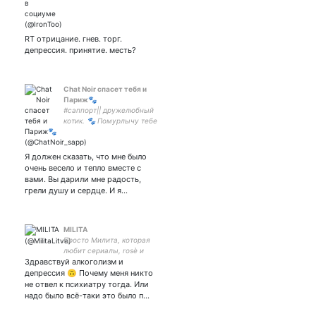
RT отрицание. гнев. торг.
депрессия. принятие. месть?
Chat Noir спасет тебя и
Париж🐾
#саппорт|| дружелюбный
котик. 🐾 Помурлычу тебе
на ушко, если ты
попросишь.~ || Дм всегда
открыт для тебя.🖤
Я должен сказать, что мне было
очень весело и тепло вместе с
вами. Вы дарили мне радость,
грели душу и сердце. И я…
MILITA
Просто Милита, которая
любит сериалы, rosè и
Здравствуй алкоголизм и
Испанию🇪🇸 физтешка.
Карьеристка
депрессия 🙃 Почему меня никто
не отвел к психиатру тогда. Или
надо было всё-таки это было п…