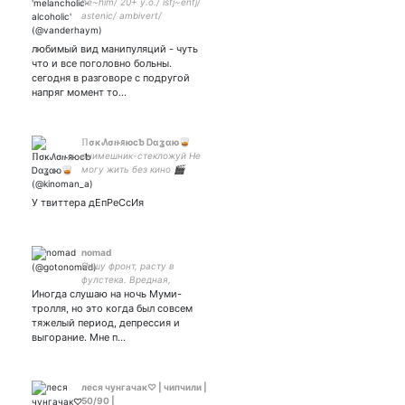
he~him/ 20+ у.о./ isfj~еnfj/
astenic/ ambivert/
painter/the patron saint of
war and the desert.
любимый вид манипуляций - чуть
что и все поголовно больны.
сегодня в разговоре с подругой
напряг момент то…
ℿσκ᠕σዙᴙюcƅ Ꭰɑʓɑю🥃
анимешник-стекложуй Не
могу жить без кино 🎬
Алкаш🥃 ЗДОРОВЬЯ
ПОГИБШИМ 《Я дебил мне
У твиттера дЕпРеСсИя
поебать》 Закрытка アメリ
ア ₍ᵔ·͈༝·͈ᵔ₎ 太宰治 Сейчас
смотрю #наруто
nomad
Пишу фронт, расту в
фулстека. Вредная,
Иногда слушаю на ночь Муми-
придирчивая. Ненавижу
говноконторы. Хожу по
тролля, но это когда был совсем
собесам, делюсь
тяжелый период, депрессия и
историями.
выгорание. Мне п…
леся чунгачак♡ | чипчили |
50/90 |