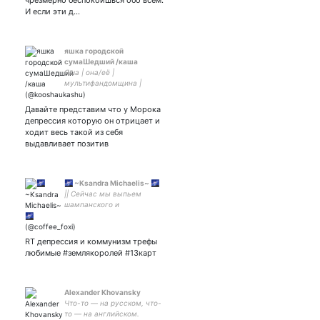
чрезмерно беспокоишься обо всем.
размышления на разные
И если эти д…
темы. Иногда матерюсь.
яшка городской
сумаШедший /каша
Яша | она/её |
мультифандомщина |
бомблю на жизнь, говорю
про Морока и Егора |
Давайте представим что у Морока
слишком тесно. ай.
депрессия которую он отрицает и
ходит весь такой из себя
выдавливает позитив
🌌 ~Ksandra Michaelis~ 🌌
|| Сейчас мы выпьем
шампанского и
застрелимся 💔 || Украдена
в бережно-тёмные руки
мужа – || Плачу на
RT депрессия и коммунизм трефы
любимые #землякоролей #13карт
Alexander Khovansky
Что-то — на русском, что-
то — на английском.