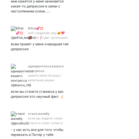
мне кажется у меня начинается
романс и геншин импакт ~
какая-то депрессия в связи с
симп сяовенов~ life is not
наступлением осени......
yahoo.
Elfrid💞💢
soft catgender boy🐱💖
🔞nsfw❗сдвг-аутичный i
use 'meow' like i and he🐈
всем привет у меня очередная гей
кэйя/чайлд кинни😩✋
депрессия
слизерин🐍 про-шиппер💕
адмиралтесса вашего
конгресса
зовите меня Бьянка |
капитанка ваших
распущенных душ |
справедливость и тёмные
если вы стэните станниса у вас
силы | между космосом и
депрессия это научный факт ✌🏻
морем я не стану
выбирать | мать
баратеонов | фебфем
стася малибу
если вы видите слово
стася и слово тупая в
одном предложении то это
- у нас есть все для того чтобы
про меня
переехать в Питер у тебя