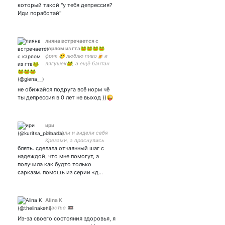
который такой "у тебя депрессия?
Иди поработай"
лияна встречается с
карлом из гта🐸🐸🐸🐸
фрик 🥲 люблю пиво🍺 и
лягушек🐸, а ещё бантан
🤟🏻ради сокджина и дилюка
готова быть старой девой
всю жизнь😑
не обижайся подруга всё норм чё
ты депрессия в 0 лет не выход ))😜
ири
Мы спали и видели себя
Крезами, а проснулись
блять. сделала отчаянный шаг с
Ирами ©
надеждой, что мне помогут, а
получила как будто только
сарказм. помощь из серии «д…
Alina K
счастье 📼
Из-за своего состояния здоровья, я