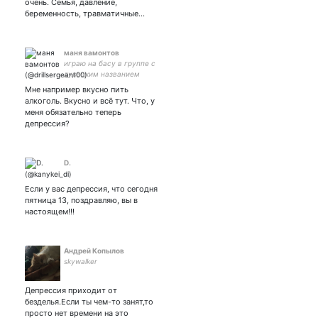
очень. Семья, давление,
беременность, травматичные…
маня вамонтов
играю на басу в группе с
дурацким названием
Мне например вкусно пить
алкоголь. Вкусно и всё тут. Что, у
меня обязательно теперь
депрессия?
D.
Если у вас депрессия, что сегодня
пятница 13, поздравляю, вы в
настоящем!!!
Андрей Копылов
skywalker
Депрессия приходит от
безделья.Если ты чем-то занят,то
просто нет времени на это