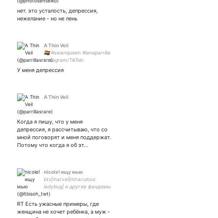
нет. это усталость, депрессия,
нежелание - но не лень
A Thin Veil
🏳️‍🌈 #swanqueen #lanaparrilla
instagram/TikTok:
У меня депрессия
A Thin Veil
Когда я пишу, что у меня
депрессия, я рассчитываю, что со
мной поговорят и меня поддержат.
Потому что когда я об эт…
nicole! ищу мью
bts|marvel|miraculous
ladybug| и другие фандомы
#взамно
RT Есть ужасные примеры, где
женщина не хочет ребёнка, а муж -