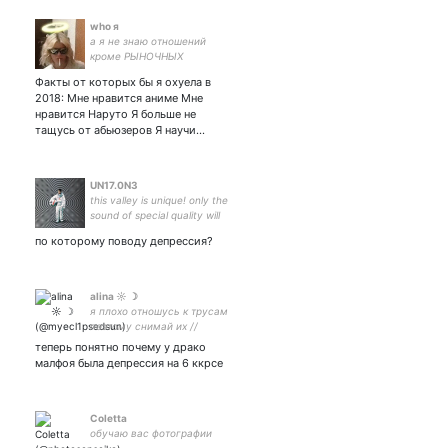
who я
а я не знаю отношений
кроме РЫНОЧНЫХ
Факты от которых бы я охуела в
2018: Мне нравится аниме Мне
нравится Наруто Я больше не
тащусь от абьюзеров Я научи…
UN17.0N3
this valley is unique! only the
sound of special quality will
make it stones vibrate
по которому поводу депрессия?
alina ☼ ☽
я плохо отношусь к трусам
поэтому снимай их //
теперь понятно почему у драко
малфоя была депрессия на 6 ккрсе
Coletta
обучаю вас фотографии