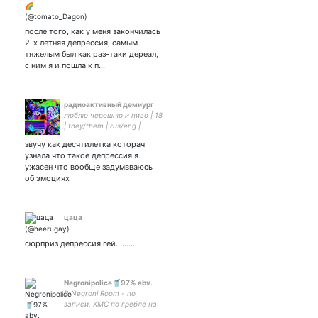
после того, как у меня закончилась
2-х летняя депрессия, самым
тяжелым был как раз-таки дереал,
с ним я и пошла к п…
радиоактивный демиург
люблю черешню и пиво | 18
| they/them | rus/eng |
asexual | secret vent acc |
звучу как десчтилетка которач
узнала что такое депрессия я
ужасен что вообще задумвваюсь
об эмоциях
цаца
сюрприз депрессия гей..........
Negronipolice🥤97% abv.
В Negroni Room - по
записи. КМС по гребле на
IT-галерах. Мамкин