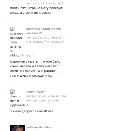
many stars in the sky and i
почти пять утра не могу победить
don't know why they always
have to fall on me.
риддла у меня депрессия
казутора подарит тебе
котёнка ♡︎
| рп акк | он/его | !маты! | |
inst: rilmfask | тг: rilmfask |
хочу взаимной любви, мне
скучно..
я должен сказать, что мне было
очень весело и тепло вместе с
вами. вы дарили мне радость,
грели душу и сердце. и я…
☆nom-nom☆
Когда в жизни есть тысяча
причин плакать,у тебя
должна быть хоть одна
причина улыбаться.
У меня депрессия на 10 лет
RENJUN(NCT)
ребёнок барабан