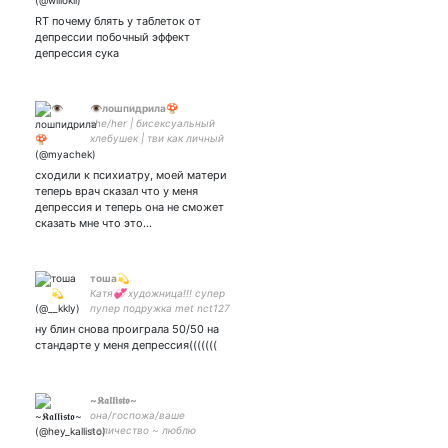
RT почему блять у таблеток от
депрессии побочный эффект
депрессия сука
👁️лошпидрила🍄
she/her | бисексуальный
хлебушек | тви как личный
дневник 👶| феминистка
cходили к психиатру, моей матери
теперь врач сказал что у меня
депрессия и теперь она не сможет
сказать мне что это…
тоша💫
Катя💞 художница!!! супер
пупер подружка met nct127
29.06.19💚
ну блин снова проиграла 50/50 на
стандарте у меня депрессия(((((((
~𝕶𝖆𝖑𝖑𝖎𝖘𝖙𝖔~
она/госпожа/ваше
величество ~ люблю
химию, мой химический