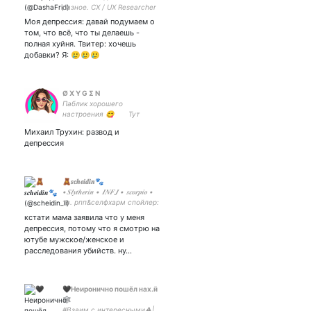
разное. CX / UX Researcher
Lead - IntellectDialog team.
Моя депрессия: давай подумаем о
том, что всё, что ты делаешь -
полная хуйня. Твитер: хочешь
добавки? Я: 🥲🥲🥲
Ø X Υ G Σ N
Паблик хорошего
настроения 😋⠀⠀⠀Тут
котики - ⠀ ⠀ ⠀⠀ #memes⠀ ⠀
Михаил Трухин: развод и
⠀ ⠀ ⠀ ⠀ business.skipt25
депрессия
🧸𝒔𝒄𝒉𝒆𝒊𝒅𝒊𝒏🐾
•𝑺𝒍𝒚𝒕𝒉𝒆𝒓𝒊𝒏 • 𝑰𝑵𝑭𝑱 • 𝒔𝒄𝒐𝒓𝒑𝒊𝒐 •
тв. рпп&селфхарм спойлер:
здесь много нытья
кстати мама заявила что у меня
депрессия, потому что я смотрю на
ютубе мужское/женское и
расследования убийств. ну…
🖤Неиронично пошёл нах.й
🕸️
#Взаим с интересными⚠️|