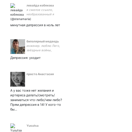
левайда кобякова
я смелое ссыкло,
необразованный я
психопат.
минутная депрессия в ноль лет
биполярный медведь
инженер. люблю Лего,
звёздные войны,
видеоигры и динозавров.
Депрессия: уходит
просто Анастасия
А у вас тоже нет желания и
иртереса делать/смотреть/
заниматься что-либо/чем-либо?
Прям депрессия в 14! У кого-то
бы…
Yusutsa