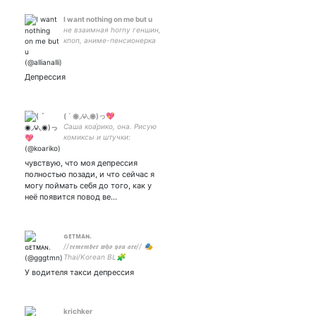
I want nothing on me but u
не взаимная horny геншин,
кпоп, аниме-пенсионерка
лучше подпишитесь на мой
инстаграм
Депрессия
( ´ ◉◞౪◟◉)っ💖
Саша коа́рико, она. Рисую
комиксы и штучки:
#рисовашиСаши→последнее.
Фемка, левочка, квирочка 🏳️‍🌈
чувствую, что моя депрессия
шапка от
полностью позади, и что сейчас я
могу поймать себя до того, как у
неё появится повод ве…
ɢᴇᴛᴍᴀɴ.
//𝖗𝖊𝖒𝖊𝖒𝖇𝖊𝖗 𝖜𝖍𝖔 𝖞𝖔𝖚 𝖆𝖗𝖊// 🎭
Thai/Korean BL🧩
пообещай, что станцуешь
У водителя такси депрессия
на моей могиле
krichker