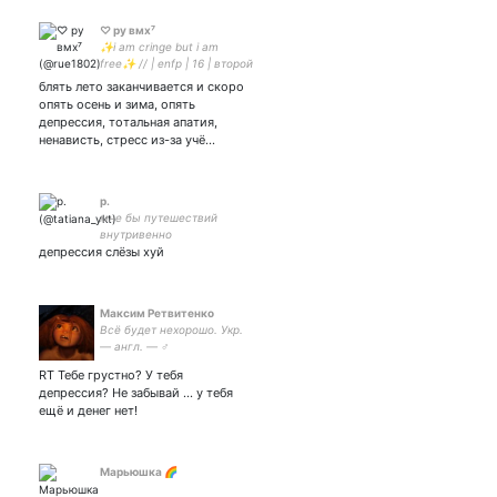
♡ ру вмх⁷
✨i am cringe but i am
free✨ // | enfp | 16 | второй
микстейп хосока завтра
блять лето заканчивается и скоро
опять осень и зима, опять
депрессия, тотальная апатия,
ненависть, стресс из-за учё…
p.
мне бы путешествий
внутривенно
депрессия слёзы хуй
Максим Ретвитенко
Всё будет нехорошо. Укр.
— англ. — ♂
RT Тебе грустно? У тебя
депрессия? Не забывай … у тебя
ещё и денег нет!
Марьюшка 🌈