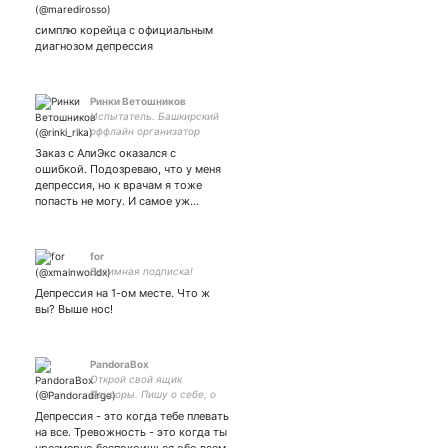
симплю корейца с официальным
диагнозом депрессия
Ринки Ветошников
Испытатель. Башкирский
оффлайн организатор
файтингов.
Заказ с АлиЭкс оказался с
ошибкой. Подозреваю, что у меня
депрессия, но к врачам я тоже
попасть не могу. И самое уж…
for
Взаимная подписка!
Депрессия на 1-ом месте. Что ж
вы? Выше нос!
PandoraBox
Открой свой ящик
Пандоры. Пишу о себе, о
Японии, о японском языке.
Депрессия - это когда тебе плевать
Личный опыт
на все. Тревожность - это когда ты
психотерапии. Личные