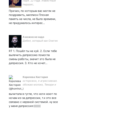
Лоря. 22 года. Известный
пидорас,
дипломированный
Причин, по которым вас могли не
психолог, мать чата
поздравить, миллион Плохая
мднсю, генератор стекла и
память на числа, не было времени,
мемов. Говорю о себе во
не придумалось интерес…
всех родах сразу, потому
что мне похуй
А можно не надо
Дебил, который как Онегин
RT 1. Пошёл ты на хуй. 2. Если тебе
вылечить депрессию помогла
смены работы, значит это была не
депрессия. 3. Кто не хочет…
Королева Хистория
осторожно, я агрессивная.
обожаю молоко, Темари и
Ноэлль🥛дайте сил. в
депрессии от моих ошибок
вычитала в гугле, что ноги ноют по
даже сами ошибки.
ночам из-за депрессии, т.к это все
связано с нервной системой. ну все
у меня депрессия:(((((((