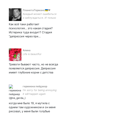
ПланетаТорманс🇺🇦❤️
Каждый может ошибаться
и заблуждаться. И только
дурак всегда будет
Как всё таки работает
упорствовать в своём
психология... это какая стадия?
заблуждении...
Истерика туда входит? Стадия
"депрессия через при…
Алина
Life is beautiful
Тревоги бывают часто, но не всегда
появляется депрессия. Депрессия
имеет глубокие корни с детства
гермиона пейджер
i’m sorry for being annoying
it will happen again
когда мне было 19, я мутила с
одним там художником и он меня
рисовал, у меня были голубые