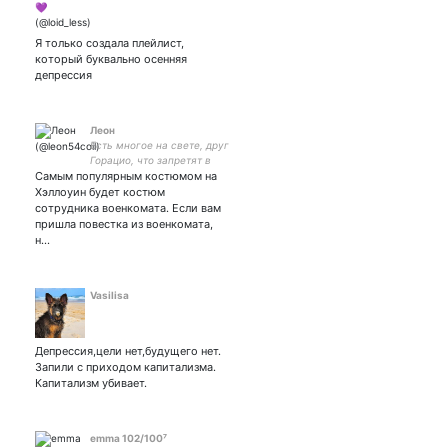
Я только создала плейлист,
который буквально осенняя
депрессия
Леон
Есть многое на свете, друг
Горацио, что запретят в
Самым популярным костюмом на
Российской Федерации
Хэллоуин будет костюм
сотрудника военкомата. Если вам
пришла повестка из военкомата,
н…
Vasilisa
Депрессия,цели нет,будущего нет.
Запили с приходом капитализма.
Капитализм убивает.
emma 102/100⁷