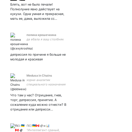
Блять, вот не было печали!
Полнолуние явно действует на
кукухи. Одна умная и прекрасная,
мать ее, дама, выложила сс…
полина крошечкина
да ебала я ваш столбняк
депрессия по причине я больше не
молодая и красивая
Medusa in Chains
хорни-аналитик
специального назначения
🔞
Что там у нас? Отрицание, гнев,
торг, депрессия, принятие. А
сожаление куда можно отнести? В
отрицание или депресси…
ᑎᎥᛕᎥ 🇺🇦🇨🇦 ⚣ ⚭ 📊
“Интеллигент сраный,