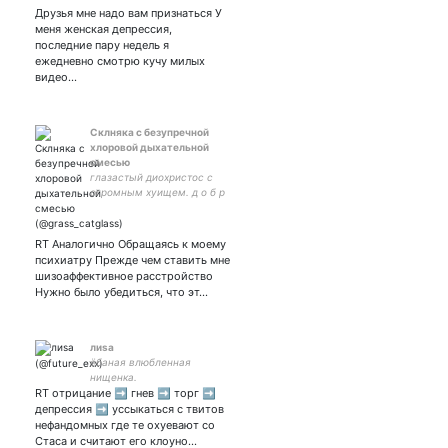
откладывать на завтра то,
Друзья мне надо вам признаться У
что можно сделать
меня женская депрессия,
сегодня, я всё равно
последние пару недель я
откладываю на
ежедневно смотрю кучу милых
послезавтра то, что нужно
видео…
было сделать вчера.
Склняка с безупречной
хлоровой дыхательной
смесью
глазастый диохристос с
огромным хуищем. д о б р
а я с у щ н о с т ь .
RT Аналогично Обращаясь к моему
психиатру Прежде чем ставить мне
шизоаффективное расстройство
Нужно было убедиться, что эт…
лиsа
ёбаная влюбленная
нищенка.
RT отрицание ➡️ гнев ➡️ торг ➡️
депрессия ➡️ уссыкаться с твитов
нефандомных где те охуевают со
Стаса и считают его клоуно…