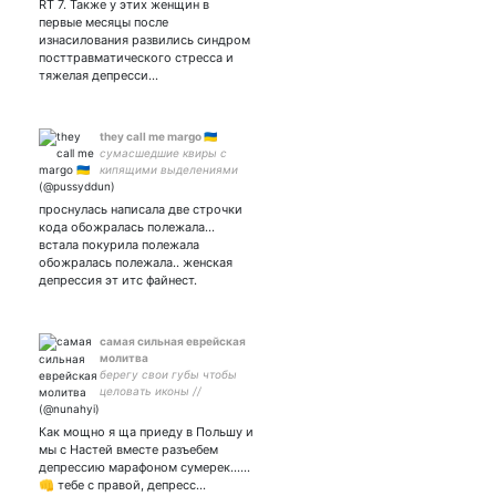
RT 7. Также у этих женщин в
слежу за своими
первые месяцы после
подписками
изнасилования развились синдром
посттравматического стресса и
тяжелая депресси…
they call me margo 🇺🇦
сумасшедшие квиры с
кипящими выделениями
проснулась написала две строчки
кода обожралась полежала…
встала покурила полежала
обожралась полежала.. женская
депрессия эт итс файнест.
самая сильная еврейская
молитва
берегу свои губы чтобы
целовать иконы //
nonbinary bi // никаких терф
и сверф, пожалуйста
Как мощно я ща приеду в Польшу и
мы с Настей вместе разъебем
депрессию марафоном сумерек……
👊 тебе с правой, депресс…