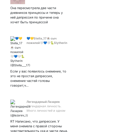
Она пересмотрела две части
дневников принцессы и теперь у
неё депрессия по причине она
хочет быть принцессой
💙💛Stella_17☕ сыч
пожилой🤍💙🤍🐍Slytherin
Если у вас появилось онемение, то
это не простая депрессия,
онемение частей головы
говорит,ч…
Легендарный Лазарев
Легендарная личность.
Много личностей в одном
профиле. Внедрённый
сотрудник при исполнении
RT Написано, что депрессия. У
- для мониторинга
меня онемела с правой стороны
аудиокомнат твиттера. Бот
чувствительность уха и части лица.