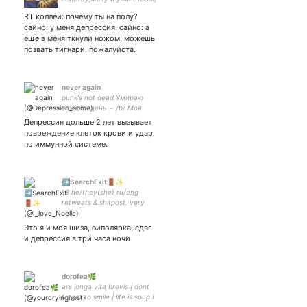
щитпостиг и ретвиты|
RT коллеи: почему ты на полу?
сайно: у меня депрессия. сайно: а
ещё в меня ткнули ножом, можешь
позвать тигнари, пожалуйста.
never again
punk's not dead Умираю
каждый день ~ /b/ Моя
виртуальная могилка
Депрессия дольше 2 лет вызывает
Конец близок Это мой
повреждение клеток крови и удар
артхаусный видеоблог, в
по иммунной системе.
нем никогда ничего не
случается
➡️SearchExit🚪✨
18 he/they(she) ru/eng
retweets & shitpost. very
lazy and shy person. shitty
artist... um oh and more!
Это я и моя шиза, биполярка, сдвг
current hyperfixing: stray
и депрессия в три часа ночи
dorofea🌿
ars longa vita brevis | dont
forget to smile | life is soup i