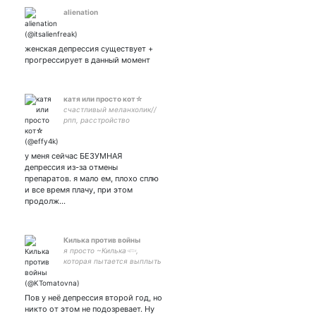
alienation
женская депрессия существует +
прогрессирует в данный момент
катя или просто кот☆
счастливый меланхолик//
рпп, расстройство
поведения с депрессией //
учусь играть на гитаре и
петь!// всегда рада
у меня сейчас БЕЗУМНАЯ
общению// меломан, рок,
депрессия из-за отмены
метал
препаратов. я мало ем, плохо сплю
и все время плачу, при этом
продолж…
Килька против войны
я просто ~Килька𓆟,
которая пытается выплыть
из этого дерьма, тв:
суицид
Пов у неё депрессия второй год, но
никто от этом не подозревает. Ну