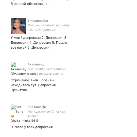
АП
В скорой обкололи, п…
Simpampulka
lifestyle=сигаретс ну и ещё
немного приятных
зависимостей.
У мен 1.депрессия 2. Депрессия 3.
2200700404377631 - на
Депрессия 4. Депрессия 5. Пошло
полёт на Луну
все нахуй 6. Депрессия
Akademik_
сис. админ из провинции.
всегда высказываю не
популярное мнение.
Отрицание. Гнев. Торг- вы
находитесь тут. Депрессия.
Принятие.
Зая Бала 🐝
Господи,прими блуд как
фитнес.
В Реале у всех депрессия.