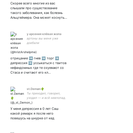
Скорее всего многие из вас
слышали про существование
такого заболевания, как болезнь
Альцгеймера. Она может коснуть…
у арсения клёвая жопа
артоны вы меня уже
доебали
отрицание ➡️ гнев ➡️ торг ➡️
депрессия ➡️ уссыкаться с твитов
нефандомных где те охуевают со
Стаса и считают его кл…
st.Demøn🌵
Ты приходил, говорил,
уходил — и всё невпопад.
У меня депрессия в 0 лет Саш
какой ремарк я после него
повешусь на шнурке от кед