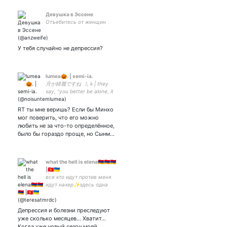
Девушка в Эссене
Отъебитесь от женщин
У тебя случайно не депрессия?
lumea🎃. | semi-ia.
月が綺麗ですね ☽, k | they
say, “you better be alone, it
hurts”. | люмэ. | блокнули
основу:
RT ты мне веришь? Если бы Минхо
мог поверить, что его можно
любить не за что-то определённое,
было бы гораздо проще, но Сынм…
what the hell is elena🇦🇲🇦🇲🇦🇲
|🇰🇬🇺🇦
все кто идут против меня
идут нахер✨здесь одна
талантливая писательница
делится жизненными
историями✨
Депрессия и болезни преследуют
#StandwithArmenia
уже сколько месяцев... Хватит...
#Алиевмразь
Когда уже новый сезон моей