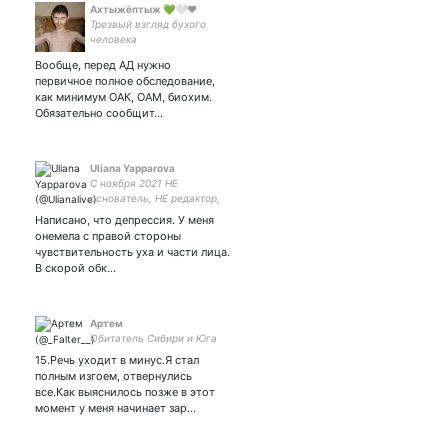
Ахтыжёптыж 💚🤍❤️
Трезвый взгляд бухого
человека
Вообще, перед АД нужно
первичное полное обследование,
как минимум ОАК, ОАМ, биохим.
Обязательно сообщит…
Uliana Yapparova
С ноября 2021 НЕ
основатель, НЕ редактор,
НЕ ведущая EuropaLive.
Написано, что депрессия. У меня
Свободное плавание в
онемела с правой стороны
ужасе медийного моря,
чувствительность уха и части лица.
редактор на испанском ТВ.
В скорой обк…
Артем
Обитатель Сибири и Юга
15.Речь уходит в минус.Я стал
полным изгоем, отвернулись
все.Как выяснилось позже в этот
момент у меня начинает зар…