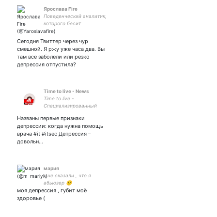
Ярослава Fire
Поведенческий аналитик,
которого бесит
неразумное общество
Сегодня Твиттер через чур
смешной. Я ржу уже часа два. Вы
там все заболели или резко
депрессия отпустила?
Time to live - News
Time to live -
Специализированный
новостной канал по ИБ и
Названы первые признаки
ИТ. Наши сообщества ,
депрессии: когда нужна помощь
врача #it #itsec Депрессия –
довольн…
мария
мне сказали , что я
абьюзер 🙂
моя депрессия , губит моё
здоровье (