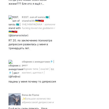
#AzerbaijanIsATerroristState
жизни??? Бля это я ещё г…
R3ST. son of sanzu 🇰🇿 |
stand with 🇺🇦🇦🇲🇰🇬
‼️HE/HIM‼️#iZANA : someone
fucking loved me goddamn i
was worth something /
account is into politics / i am
kazakh and also a writer
RT 20. по заключению психиатра
депрессия развилась у меня в
тринадцать лет.
сборник с анекдотами🎐 |
рест
сборник типа | она/её | фд
контент, щитпост |
закрытка –
пацаны у меня почему то депрессия
Rena de Flame
✨Большое количество
абрикосовой депрессии и
бурлеска
Ещё есть силы плакать.. Хаха