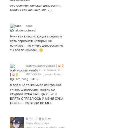
это осенняя женская депрессия ,
многих сейчас накрыло =))
аааа
блин как классно когда в сериале
есть персонаж который не
понимает что у него депрессия но
ты все понимаешь 😒
жабгушкалягужаба | 🐷🎗
я - мем. я - эстетика. Я —
ЛЯГУЖАБА. | симп Тома |
сам ты бешеный -
Я всё ещё та же мисс наигранная
гиппер депрессия, только со
студией СУКА КАК ЩА УЕБУ Я
БЛЯТЬ СПРАВЛЮСЬ У МЕНЯ СУКА
НОЖ НЕ ПОДХОДИ КО МНЕ
尺乇丨-匚卄卂几 🕊️
Живу благодаря
гейству,мату и убийствам|