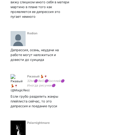
am fork
вижу слишком много себя в матери
мартино в плане того как
проявляется ее депрессия это
пугает немного
Rodion
Депрессия, осень, неудачи на
работе могут наложиться и
довести до суицида
Ржавый 💃🍷
32lvl🟣 ReO🟣Косплей🟣
Иногда рисунки🟣
⚪⚪⚪⚪⚪⚪⚪⚪
(не)Хорни🚬
Если грубо разделить жанры
⚪⚪⚪⚪⚪⚪⚪⚪⚪ I am
плейлиста сейчас, то это
cringe, but i am free ⚪⚪
депрессия и поедание пусси
Inst: magic_reo
Polarnightmare