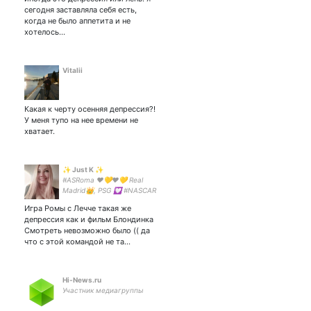
но не принципиально) из
сегодня заставляла себя есть,
Москвы 🇷🇺
когда не было аппетита и не
хотелось...
Vitalii
Какая к черту осенняя депрессия?!
У меня тупо на нее времени не
хватает.
✨ Just K ✨
#ASRoma ❤️💛❤️💛 Real
Madrid👑, PSG 💟 #NASCAR
Rap&country music 🎧🎧🎧
Игра Ромы с Лечче такая же
депрессия как и фильм Блондинка
Смотреть невозможно было (( да
что с этой командой не та…
Hi-News.ru
Участник медиагруппы