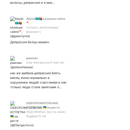
волосы, депрессия и я мно…
Abylai🇰🇿🏳️‍🌈 қазақша сөйле
🪓
Ұлтшыл, велосипедші,
феминист,
отарсыздандыру,
молекулярлы генетика мен
Депрессия болуы мүмкін
биомедицина маманы,
биология мен ғарышты
жақсы көремін ENFP-T
римпим
entp 5w4 рисую:D men dni
как же заебала депрессия блять
месяц жила нормально в
окружении людей счастливая и как
только люди стали занятыми о…
ОБВОРОЖИТЕЛЬНАЯ
КОТЛЕТКА 🇺🇦 на ресте
ХУДОЖНИЦА (инста ниже).
Радфем(?) НА
АНТИДЕПРЕССАНТЫ:
приват банк:
4149499144773940 не