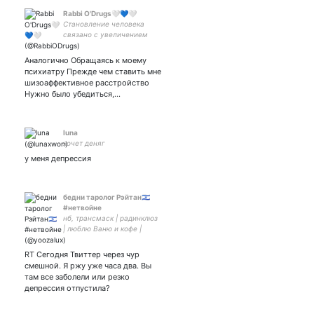
Rabbi O'Drugs🤍💙🤍
Становление человека
связано с увеличением
разнообразия
потребляемых им
Аналогично Обращаясь к моему
веществ. — Фридрих
психиатру Прежде чем ставить мне
Энгельс
шизоаффективное расстройство
Нужно было убедиться,…
luna
хочет деняг
у меня депрессия
бедни таролог Рэйтан🇮🇱
#нетвойне
нб, трансмаск | радинклюз
| люблю Ваню и кофе |
пианист
RT Сегодня Твиттер через чур
смешной. Я ржу уже часа два. Вы
там все заболели или резко
депрессия отпустила?