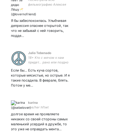
фильмографию Алексея
Матошина и уехала в дурку
Я бы забеспокоилась. Улыбчивая
депрессия опаснее открытой, так
что не забывай с ней говорить,
подде…
Julio Tebenado
18+ Кто с мечом к нам
придет... рано или поздно
сопьется (с) ☮️☮️☮️ Котики
Если бы... Есть куча сортов,
и сарказм.
которые мясистые, но острые. И я
такие посадила. В феврале, блять.
Потом у ме…
karina
she/her hftwt
долгое время не проявляете
никаких со своей стороны самых
маленький усердий в дружбе, то
это уже не оправдать мента…