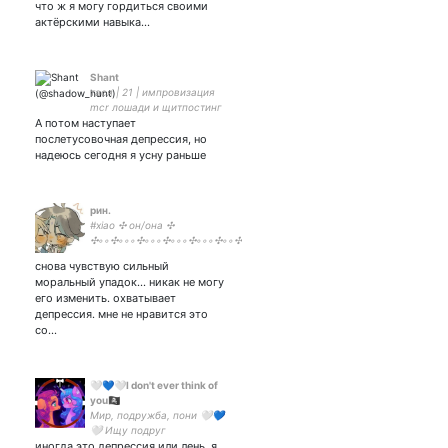
что ж я могу гордиться своими
актёрскими навыка…
Shant
тася | 21 | импровизация
mcr лошади и щитпостинг
А потом наступает
послетусовочная депрессия, но
надеюсь сегодня я усну раньше
рин.
#xiao ✣ он/она ✣
✣◦◦✣◦◦◦✣◦◦◦✣◦◦◦✣◦◦◦✣◦◦✣
my beloved angel ✣ сr. flanpu
снова чувствую сильный
✣ вечный экзистенциальный
моральный упадок... никак не могу
кризис
его изменить. охватывает
депрессия. мне не нравится это
со…
🤍💙🤍I don't ever think of
you🏴‍☠️
Мир, подружба, пони 🤍💙
🤍 Ищу подруг
иногда это депрессия или лень. я
(желательно от 20 до 30,