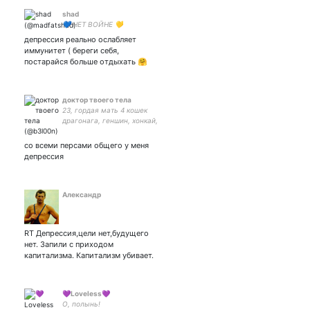
shad
💙 НЕТ ВОЙНЕ 💛
депрессия реально ослабляет
иммунитет ( береги себя,
постарайся больше отдыхать 🤗
доктор твоего тела
23, гордая мать 4 кошек
драгонага, геншин, хонкай,
гп, мор, doctor who,осд,
disco elysium и дохуя еще,
со всеми персами общего у меня
но основной фендом моя
депрессия
жизнь бести
Александр
RT Депрессия,цели нет,будущего
нет. Запили с приходом
капитализма. Капитализм убивает.
💜Loveless💜
О, полынь!