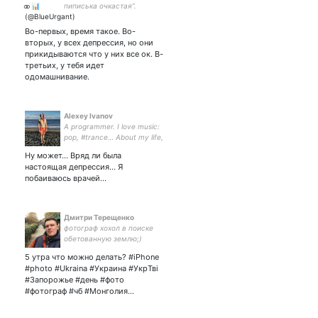
пиписька очкастая”.
Практикующий #gay🏳‍🌈 👨‍❤‍👨
#лгбт #lgbt
Во-первых, время такое. Во-
#StandWithUkraine #JailPutin
вторых, у всех депрессия, но они
прикидываются что у них все ок. В-
третьих, у тебя идет
одомашнивание.
Alexey Ivanov
A programmer. I love music:
pop, #trance… About my life,
things around me, or
Ну может… Вряд ли была
anything on my mind…
настоящая депрессия… Я
St.Petersburg, Russia 🇷🇺 →
побаиваюсь врачей…
Dublin, Ireland 🇮🇪
Дмитри Терещенко
фотограф хохол в поиске
обетованную землю;)
5 утра что можно делать? #iPhone
#photo #Ukraina #Украина #УкрТві
#Запорожье #день #фото
#фотограф #чб #Монголия…