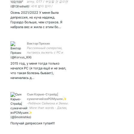
army, OT7 / 부딪힐 것 같으면
더 세게 밟아 임마 /
#protecttranslives / Gleek 🥰
Осень 2021/2022 У меня была
депрессия, но куча надежд.
Гораздо больше, чем страхов. Я
набрала вес и жила с этим бо…
Виктор Пряхин
Рассеянный склеротик,
пытаюсь выжить с РС и
второй группой
инвалидности на 10к руб в
2015 год, у меня тогда только
месяц
начался РС (я тогда ещё и не знал,
что такая болезнь бывает),
начиналась д…
Сын Кэрью-Страйд|
сумачечий воРОМушек✨
-Ребёнок Саймона и Эммы.
- More than words - Далик,
тук-тук, Далик! -
Маленький негодник - Я в
поезде💅🐁
Получай депрессия тупая!!!