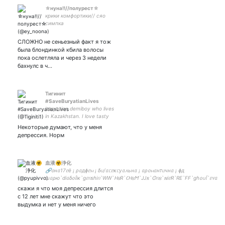
☆нуна!!//полурест☆
крики комфортики// сяо
симпка
СЛОЖНО не сеньезный факт я тож
была блондинкой кбила волосы
пока ослетляла и через 3 недели
бахнулс в ч…
Тигинит
#SaveBuryatianLives
buryatian demiboy who lives
in Kazakhstan. I love tasty
food. And fluff #STOPWAR
Некоторые думают, что у меня
депрессия. Норм
血液☣浄化
🔗᧐нᥲ17ᥱё ¡ ρᥲдɸᥱⲙ ¡ δᥙ/ᥲᥴᥱκᥴуᥲ᧘ьнᥲ ¡ ᥲρ᧐ⲙᥲнᴛᥙчнᥲ ¡ ɸд
ɯᥲρю`diᥲδ᧐ᥣiκ`gᥱᥒsɦiᥒ`WW`𐋏𐍃R`𑀝𐋏𐍃𐌑`JJ𐌺`𐌏ᥒ𐍃`𐌽iᥱR`RE`FF`gɦ᧐ᥙᥣ`ᥱ᥎ᥲ
ᥱᴛᥴ ¡ ᥴ᧐ʙⲙᥲ ᥴ
скажи я что моя депрессия длится
с 12 лет мне скажут что это
выдумка и нет у меня ничего