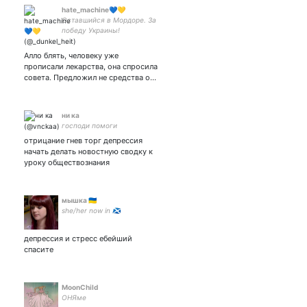
hate_machine💙💛
Оставшийся в Мордоре. За
победу Украины!
Алло блять, человеку уже
прописали лекарства, она спросила
совета. Предложил не средства о…
ни ка
господи помоги
отрицание гнев торг депрессия
начать делать новостную сводку к
уроку обществознания
мышка 🇺🇦
she/her now in 🏴󠁧󠁢󠁳󠁣󠁴󠁿
депрессия и стресс ебейший
спасите
MoonChild
ОНЯме