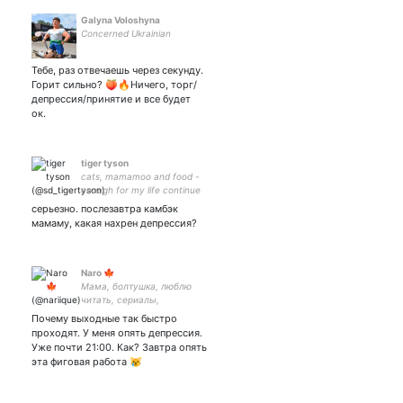
Galyna Voloshyna
Concerned Ukrainian
Тебе, раз отвечаешь через секунду.
Горит сильно? 🍑🔥Ничего, торг/
депрессия/принятие и все будет
ок.
tiger tyson
cats, mamamoo and food -
enough for my life continue
🤟
серьезно. послезавтра камбэк
мамаму, какая нахрен депрессия?
Naro 🍁
Мама, болтушка, люблю
читать, сериалы,
влюбляться в
Почему выходные так быстро
симпатичных актеров и
проходят. У меня опять депрессия.
много много мечтать ☕️🤎
Уже почти 21:00. Как? Завтра опять
Место где я могу делиться
эта фиговая работа 😿
своими мыслями ☁️