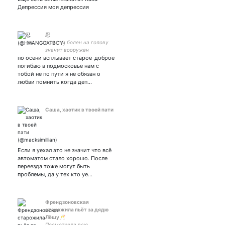
Депрессия моя депрессия
忍
если ты болен на голову
значит вооружен
по осени всплывает старое-доброе
погибаю в подмосковье нам с
тобой не по пути я не обязан о
любви помнить когда деп…
Саша, хаотик в твоей пати
Если я уехал это не значит что всё
автоматом стало хорошо. После
переезда тоже могут быть
проблемы, да у тех кто уе…
Френдзоновская
старожила пьёт за дядю
Лёшу🥂
Посмотрела всю