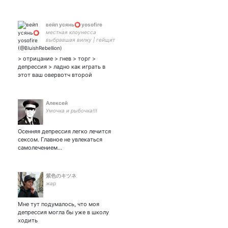
вейп усянь⭕️ yosofire
местная клоунесса
выбравшая вилку | гейщит
инфаркт на азии | D:BH
мозга | инстапик чембера,
> отрицание > гнев > торг >
киллджой, сайфера |
депрессия > ладно как играть в
valorant wtf moment | F41
этот ваш овервотч второй
Алексей
Умочка и рыбочка!!!
Осенняя депрессия легко лечится
сексом. Главное не увлекаться
самолечением...
紫色のキツネ
жар
Мне тут подумалось, что моя
депрессия могла бы уже в школу
ходить