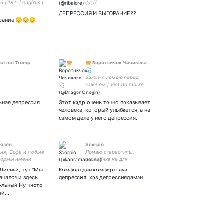
6 | 18↑ | eng/rus |
фд //
 art acc | priv |
ДЕПРЕССИЯ И ВЫГОРАНИЕ??
рание 😔😔😔
but not Trump
🥯 Воротничок Чичикова
🩺
Закон-я немею перед
законом / Vietato morire.
Ricordi di disobbedire / Fai
rumore qui / Noi siamo nate
льная депрессия
Этот кадр очень точно показывает
libere
человека, который улыбается, а на
самом деле у него депрессия.
озен
Scorpio
оня, Софа и любые
Ломаю стереотипы,
формы имени
страничка не для
она/её || 14 ||
слабонервных...Fan of FCB
Дисней, тут "Мы
Комфортдан комфортгача
infp || фандомный
❤️
ачался и здесь
депрессия, хоз депрессиядаман
|| молюсь рыбкам и
ольный Ну чисто
ти|люблю шоколад,
ний…
 Лулий