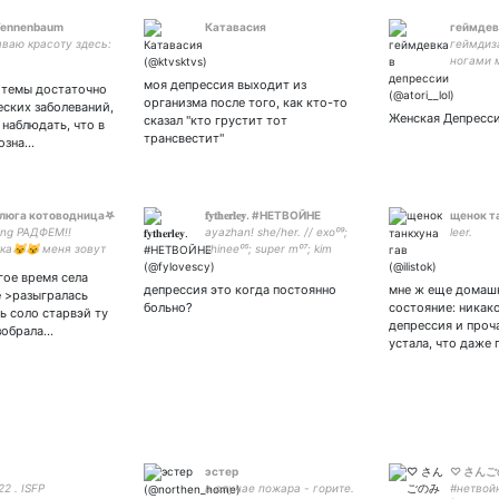
Tennenbaum
Катавасия
геймдев
ваю красоту здесь:
геймдиза
ногами 
жизнь 5
моя депрессия выходит из
 темы достаточно
закрытк
организма после того, как кто-то
ских заболеваний,
Женская Депресс
сказал "кто грустит тот
наблюдать, что в
трансвестит"
озна…
люга котоводница𖤐
𝐟𝐲𝐭𝐡𝐞𝐫𝐥𝐞𝐲. #НЕТВОЙНЕ
щенок т
ng РАДФЕМ!!
ayazhan! she/her. // exo⁰⁹;
leer.
ка😼😼 меня зовут
shinee⁰⁵; super m⁰⁷; kim
 ты зови меня
hyuna. | hxh, aot, haikyuu,
гое время села
ь корн, оскорбление
kurobas, darling in the
депрессия это когда постоянно
мне ж еще домашк
е >разыгралась
 всех, сатанизм,
franxx, tokyo revengers, jjk
больно?
состояние: никако
ь соло старвэй ту
 НА ПОКУШАТЬ сбер
депрессия и проча
зобрала…
806 2668 8826
устала, что даже 
эстер
♡ さんご
 22 . ISFP
в случае пожара - горите.
#нетвойн