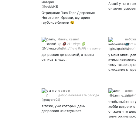
А ещё у него тя
он хочет умерет
Отрицание Гнев Торг Депрессия
Ноготочки, бровки, шугаринг
глубокое бикини 😵
блять, хазин!
небож
rp 🔞 21+ virgo ♍️
📺crawl
he/him/they| INFP| my name
thought
is yoite|все мое счастье
you've
депрессия депрессией, а посты
у меня опять де
умещается в твоих
отписать надо.
этими экзаменам
синяках - нил джостен, у
чему такое одно
которого появился
ожидание к пер
телефон -
с а н о р
дәня
добро пожаловать отсюда
:( he/s
чтобы выйти из
я тоже, уже который день
хобби встречи с
депрессия не отпускает.
оч жаль что деп
уничтожила мо