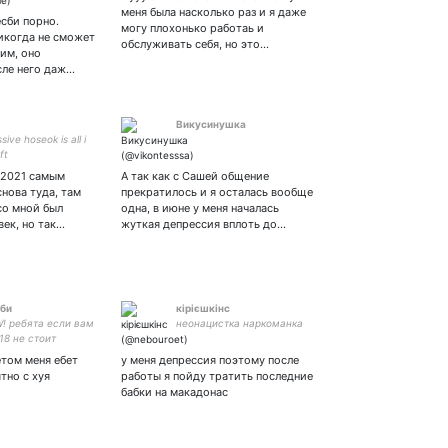
и😢
меня была насколько раз и я даже
есби порно.
могу плохонько работаь и
икогда не сможет
обслуживать себя, но это…
ним, оно
сле него даж…
Викусинушка
ive hoseok is all i
ft
 2021 самым
А так как с Сашей общение
снова туда, там
прекратилось и я осталась вообще
со мной был
одна, в июне у меня началась
ек, но так…
жуткая депрессия вплоть до…
би
кірієшкінс
W! ребята если вам
неонацистка наркоманка
18 не стоит
ть эту тему вы
етом меня ебет
у меня депрессия поэтому после
 шутливые вам
тно с хуя
работы я пойду тратить последние
о. лучше закройте
бабки на макадонас
абудьте что тут
ь