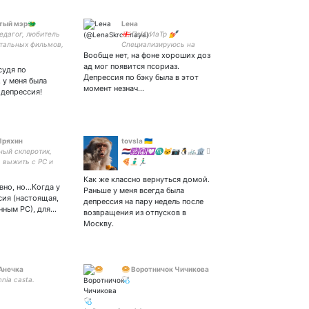
тый мэр🐲
Lена
едагог, любитель
🇬🇪 ПсИхИаТр 💅
тальных фильмов,
Специализируюсь на
ной литературы,
Вообще нет, на фоне хороших доз
кринж интервью, классной
евной жизни
диагностике и
ад мог появится псориаз.
судя по
 эпох, рок-н-ролла
доказательном подходе в
Депрессия по бэку была в этот
 у меня была
алдычит про
терапии 🏳️‍🌈 кпт-
момент незнач…
депрессия!
а Джека Харкнесса
психотерапевт
Пряхин
tovsla 🇺🇦
ный склеротик,
🇳🇱🕉☮️💟♏️🐱📷🐧🚲🏛 
 выжить с РС и
🍕🧘🏻‍♂️🏃🏻‍♂️
группой
Как же классно вернуться домой.
ности на 8800 руб
вно, но...Когда у
Раньше у меня всегда была
сия (настоящая,
депрессия на пару недель после
енным РС), для…
возвращения из отпусков в
Москву.
Анечка
🥯 Воротничок Чичикова
mnia casta.
🩺