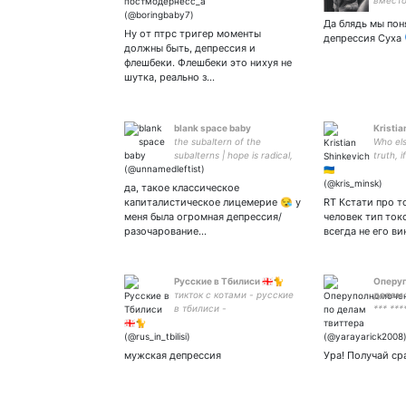
вместо
похуй 
Да блядь мы пон
окружа
Ну от птрс тригер моменты
депрессия Суха 
должны быть, депрессия и
флешбеки. Флешбеки это нихуя не
шутка, реально з…
blank space baby
Kristia
the subaltern of the
Who else
subalterns | hope is radical,
truth, 
despair is not
да, такое классическое
капиталистическое лицемерие 😪 у
RT Кстати про т
меня была огромная депрессия/
человек тип ток
разочарование…
всегда не его ви
Русские в Тбилиси 🇬🇪🐈
Оперу
тикток с котами - русские
делам 
в тбилиси -
*** ***
мужская депрессия
Ура! Получай сра