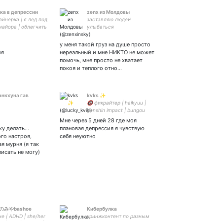
ка в депрессии
zenx из Молдовы
йнерка | я лед под
заставляю людей
майора | облегчить
улыбаться
536913808916577
а
у меня такой груз на душе просто
ия
нереальный и мне НИКТО не может
помочь, мне просто не хватает
покоя и теплого отно…
анкхуна гав
kvks ✨
🔞 фикрайтер | haikyuu |
genshin impact | bungou
stray dogs | my hero
Мне через 5 дней 28 где моя
academia | SPOILERS | на
у делать...
плановая депрессия я чувствую
«вы», пожалуйста
го настроя,
себя неуютно
я мурня (я так
писать не могу)
のみやbashoe
Кибербулка
е | ADHD | she/her
кринжконтент по разным