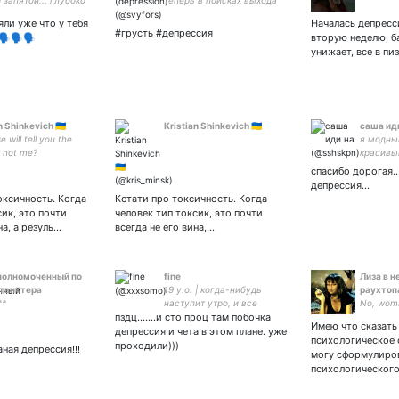
 запятой... глубоко
теперь в поисках выхода
на мнение
из депрессии... ©
яли уже что у тебя
Началась депресс
ющих...
#грусть #депрессия
️🗣️🗣️
вторую неделю, б
унижает, все в пиз
n Shinkevich 🇺🇦
Kristian Shinkevich 🇺🇦
саша ид
 will tell you the
я модный
if not me?
красивы
спасибо дорогая..
депрессия...
оксичность. Когда
Кстати про токсичность. Когда
сик, это почти
человек тип токсик, это почти
на, а резуль…
всегда не его вина,…
полномоченный по
fine
Лиза в н
твиттера
19 y.o. | когда-нибудь
раухтоп
**
наступит утро, и все
No, woma
пздц.......и сто проц там побочка
кошмары кончатся
Имею что сказать
депрессия и чета в этом плане. уже
психологическое 
проходили)))
ная депрессия!!!
могу сформулиров
психологическог