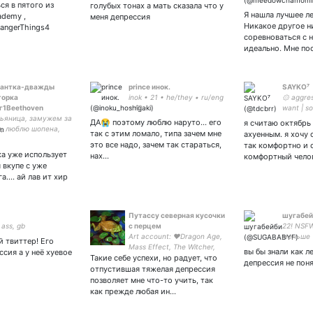
таблетк
ся в пятого из
голубых тонах а мать сказала что у
Я нашла лучшее л
ademy ,
меня депрессия
Никакое другое н
angerThings4
соревноваться с 
идеально. Мне по
нантка-дважды
prince инок.
SAYKO⁷
торка
inok • 21 • he/they • ru/eng
۞ aggress
г1Beethoven
• ♡ -
want | so
ьяница, замужем за
ДА😭 поэтому люблю наруто… его
я считаю октябрь
, люблю шопена,
так с этим ломало, типа зачем мне
ахуенным. я хочу 
, шостаковича и
это все надо, зачем так стараться,
так комфортно и 
на, голова
ка уже использует
нах…
комфортный челов
родской гэбни,
 вкупе с уже
ый бюджетный
.... ай лав ит хир
ьс
Путассу северная кусочки
шугабей
 ass, gb
с перцем
22! NSF
Art account: ♥Dragon Age,
меньше 
й твиттер! Его
Mass Effect, The Witcher,
вскрыва
вы бы знали как л
ссия а у неё хуевое
Такие себе успехи, но радует, что
Fallout, Assassins Creed,
молодые
депрессия не поня
Harry Potter, LotR, Dune,
все легк
отпустившая тяжелая депрессия
TES, GreedFall ♥
тему и з
позволяет мне что-то учить, так
писалос
как прежде любая ин…