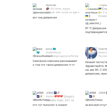
darkside
✨смаж
🔞 1312 Копи, воруй,
🇺🇦 || 
убивай, еби гусей, но иди к
ідіч ||
своим целям, а не просто
бандер
вот она депрессия
думай о них.
художни
5w4 || 
зачинк
RT 7) Депрессия 
подтверждается
jezuz 🇰🇿
Серге
studentka po
Дикусс
psychology\agony/suffering
Русско
Серве
Сапольски классное рассказывает
Низкий тестосте
о том что такое депрессия 👀👀
Здравствуйте. М
см, вес 90. С 20
депрессию, при
ᒍᗩSIK 🌌🍜
ᒍᗩSIK 
Naruto💔💔💔; D̲i̲m̲a̲s̲h̲'s̲
b̲e̲a̲u̲t̲i̲f̲u̲l̲ m̲u̲s̲i̲c̲; A̲O̲T̲; n̲o̲
g̲e̲n̲s̲h̲i̲n̲; she/her
кто тут психолог и скажет
за все моё отсут