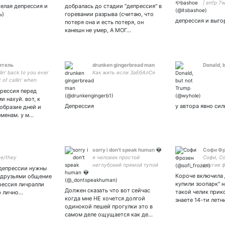
| enfp 7w
желая депрессия и
добралась до стадии "депрессия" в
interfem |
ь)
горевании разрыва (считаю, что
депрессия и выго
потеря она и есть потеря, он
канешн не умер, А МОГ…
итель
drunken gingerbread man
Donald, 
in' back to you ever
Как жить если ЗаЕбАлСя
 of callin' when
 had a few?
прессия перед
и нахуй. вот, к
Депрессия
у автора явно си
образие дней и
еменам. у м…
sorry i don't speak human 👽
Софи Фр
he/they
я человек простой
Софи, С
неглубокий прямой тупой
другие 
 депрессии нужны
квадратный плоский
Софья || 
Короче включила 
 друзьями общение
рыбы || 
купили зоопарк" н
рессия личралли
маньяк 
Должен сказать что вот сейчас
такой челик прик
ю лично…
на Луми
когда мне НЕ хочется долгой
знаете 14-ти лет
манго и
одинокой пешей прогулки это в
самом деле ощущается как де…