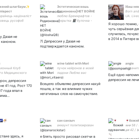
ений шлагбаум✨
Эстетическая вошь
їбаш не
напіврест
Родионовна|НЕТ ВОЙНЕ
Born and
 українець націоналіст
люблю Бремкрафтов -
UA. Lived
овець русофоб
закрытка 📓 булочка -
2005, the
Я хорошо помню, 
к || на ти!! || intp
жена.
Petersbu
чуть серьёзная де
рампо/польша кінні ||
then in K
случилась, почувс
а
Varna, B
у Дазая не
в 2014 в Питере 
shit.
7) Депрессия у Дазая не
 каноном.
подтверждается каноном.
й
wine tablet with Mori
angie
ионный Клуб
пучок нейронов в моей
гуманит
го Медицинского
ладони Люблю вас
Ещё одно напомин
ра
#невзаимный half - sup💜
депрессия не леч
рон, депрессия
TW: 💜epileptic,
Всецело объявляю депрессия нахуй
не 41 год. Рост 170
encefalopatie, memory
пошла, а так же влияние чужих
07 года впал в
problem #owlhouse
негативных слов на самочувствие.
нима…
#moriougai
🌌🍜
сан санзыч
🍷божий
аккаунт политизирован
𝖓𝖔𝖜 58 / 
𝖌𝖜 42 / 𝖍𝖊
/ 2202 2
ствие здесь, я
я блять просто рисовал скетчи в