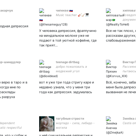
макарчук
чипекве 🇷🇺
хиппова
Music teacher 🎸🪕🎹
Псевдоп
докумен
зарубеж
ездная депрессия
повседн
У человека депрессия, фраппучино
Все не так плохо, 
прошлых
на миндальном молоке уже не
рассказам других,
XX в., т
подают в той уютной кофейне, где
слабовыраженная 
капитан
так прият…
ер-шмиддлер
teenage dirtbag
Виктор 
добро пожаловать в
Рассеян
медвежий угол
пытаюсь
второй 
инвалид
 верю в таро и в
вот я уже три года стригу каре и
Всё, конечно, заба
в месяц
когда мне по
недавно узнала, что у меня три
меня была депрес
 расклады
года как депрессия. задумалась
вызванная не леч
ь разруха
пагубные страсти
Змейка 
ndependent
мортидо - сила, либидо -
Castis o
tic respectful
могила
а, что у собак и
у неё суицидальная депрессия и