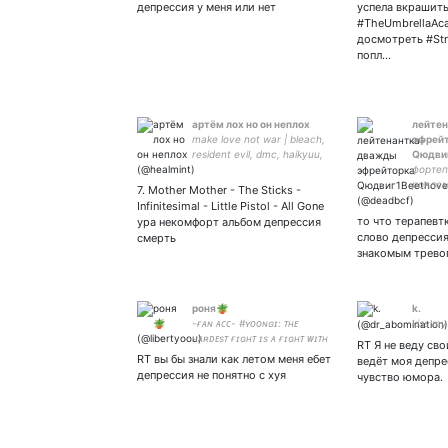
поговорим, если скучно)
депрессия у меня или нет
успела вкрашить
my new tiktok
#TheUmbrellaAc
досмотреть #Str
попл…
артëм лох но он неплох
лейте
make love not war | bleach,
эфрей
resident evil, dmc, haikyuu,
Qюдви
knb, khr, snk, hxh, jjba,
фортеп
mp100, gk, bnha, free!
роялем
7. Mother Mother - The Sticks -
гульда
Infinitesimal - Little Pistol - All Gone
скряби
то что терапевт
ура некомфорт альбом депрессия
нижего
слово депрессия
смерть
местн
знакомым тревога
г*ббел
роня🪴
k.
-ғᴀɴ ᴀᴄᴄ- #ʏᴏᴏɴɢɪ: ᴛʜᴇ
kiss my
ʜᴀʀᴅᴇsᴛ ғɪɢʜᴛ ɪs ᴀ ғɪɢʜᴛ ᴡɪᴛʜ
RT Я не веду сво
ʏᴏᴜʀsᴇʟғ. не взаимная! 🐱🐨
RT вы бы знали как летом меня ебет
ведёт моя депре
🐰
депрессия не понятно с хуя
чувство юмора.