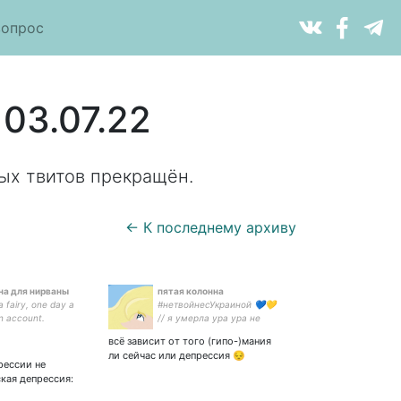
вопрос
03.07.22
ых твитов прекращён.
← К последнему архиву
на для нирваны
пятая колонна
 fairy, one day a
#нетвойнесУкраиной 💙💛
an аcсount.
// я умерла ура ура не
ждите в тви // жизнь нужно
всё зависит от того (гипо-)мания
прожить так чтобы тебя
ли сейчас или депрессия 😔
окружали охуенные
рессии не
женщины // #мгчд
кая депрессия: