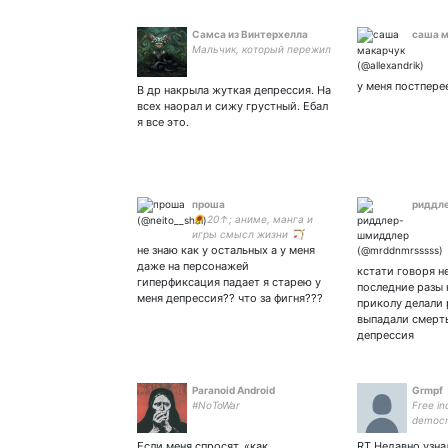
Самса из Винтерхелла
саша 
Мальчик, который пережил
у меня постпере
В др накрыла жуткая депрессия. На
всех наорал и сижу грустный. Ебал
я все это.
проша
риддл
🌻 20↑; аниме, манга и
игры смысл жизни 🏹
не знаю как у остальных а у меня
даже на персонажей
кстати говоря не
гиперфиксация падает я старею у
последние разы 
меня депрессия?? что за фигня???
приколу делали
выпадали смерт
депрессия
Paranoid Android
Grmpf
#NoToWar
Free i
democra
Если меня спросят, «как
RT Недавно узнал