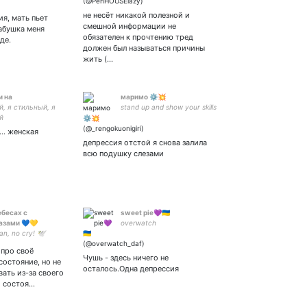
не несёт никакой полезной и
ия, мать пьет
смешной информации не
абушка меня
обязателен к прочтению тред
де.
должен был называться причины
жить (…
и на
маримо ⚙️💥
, я стильный, я
stand up and show your skills
й
... женская
депрессия отстой я снова залила
всю подушку слезами
ебесах с
sweet pie💜🇺🇦
азами 💙💛
overwatch
n, no cry! 🕊
 про своё
Чушь - здесь ничего не
состояние, но не
осталось.Одна депрессия
ать из-за своего
о состоя…