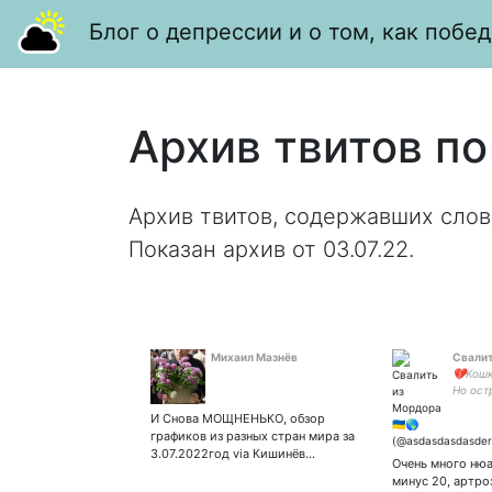
Блог о депрессии и о том, как побед
Архив твитов по
Архив твитов, содержавших слов
Показан архив от 03.07.22.
Михаил Мазнёв
Свалит
💔Кошк
Но ост
кормом
И Снова МОЩНЕНЬКО, обзор
графиков из разных стран мира за
3.07.2022год via Кишинёв…
Очень много нюа
минус 20, артроз