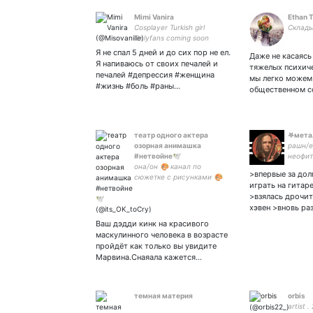
Mimi Vanira
Ethan 
Cosplayer Turkish girl
Склады
Onlyfans coming soon
Я не спал 5 дней и до сих пор не ел.
Даже не касаясь
Я напиваюсь от своих печалей и
тяжелых психиче
печалей #депрессия #женщина
мы легко можем 
#жизнь #боль #раны…
общественном с
театр одного актера
𖤐мета
озорная анимашка
рашн/e
#нетвойне🕊
неофит
она/он 🎨 канал по
пол но
>впервые за дол
сюжетке с рисунками 🎨
слушат
играть на гитар
чувств
>взялась дрочит
радбас
хэвен >вновь ра
4279 3
Ваш дэдди кинк на красивого
маскулинного человека в возрасте
пройдёт как только вы увидите
Марвина.Снаяала кажется…
темная материя
orbis
artist .