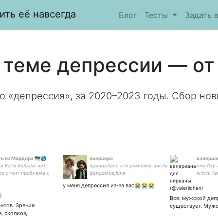
ить её навсегда
Блог
Тесты
Задать 
 теме депрессии — от 
о «депрессия», за 2020–2023 годы. Сбор нов
ь из Мордора 🇺🇦🌎
пьерсера
валериа
и Кати больше нет.
причислена к огромному числу
one day a
ро стоит проблема с
фандомов,love
witch. f
 для остальных.
Бинга,Бамблби,Линчей,Гранат,Юджина
у меня депрессия из-за вас😭😭😭
и Эклипсу.мультсериалы наше все, Эд
Ширан🛐 /член группы аккордеон и
Все: мужской деп
компания/
нсов. Зрение
существует. Мужс
, сколиоз,