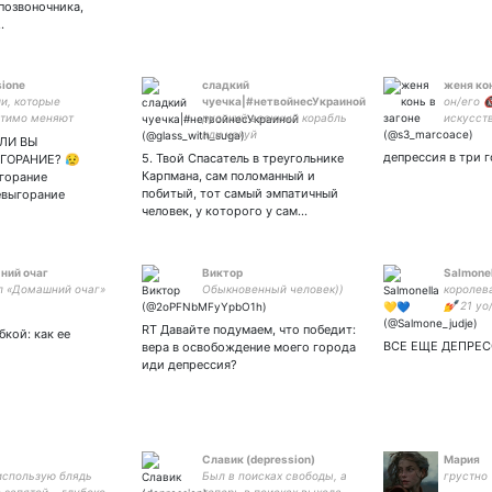
позвоночника,
…
sione
сладкий
женя кон
и, которые
чуечка|#нетвойнесУкраиной
он/его 
атимо меняют
русский военный корабль
искусств
ие. Живи, люби,
иди нахуй
а на дел
СЛИ ВЫ
 вместе с La
лбблб де
депрессия в три 
5. Твой Спасатель в треугольнике
ГОРАНИЕ? 😥
e!
клитор 🤯
Карпмана, сам поломанный и
ыгорание
побитый, тот самый эмпатичный
евыгорание
человек, у которого у сам…
ний очаг
Виктор
Salmone
 «Домашний очаг»
Обыкновенный человек))
королев
💅 21 yo
#slavaukr
RT Давайте подумаем, что победит:
бкой: как ее
ВСЕ ЕЩЕ ДЕПРЕ
вера в освобождение моего города
иди депрессия?
Славик (depression)
Мария
использую блядь
Был в поисках свободы, а
грустно