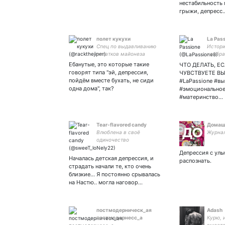
нестабильность 
грыжи, депресс
полет кукухи
La Pas
Спец по выдавливанию
Истори
остатков майонеза
необр
мышлен
Ебанутые, это которые такие
ЧТО ДЕЛАТЬ, Е
мечтай
говорят типа "эй, депрессия,
ЧУВСТВУЕТЕ ВЫ
Passion
пойдём вместе бухать, не сиди
#LaPassione #в
одна дома", так?
#эмоционально
#материнство…
Tear-flavored candy
Домаш
Влюблена в своё
Журнал
одиночество
Депрессия с улы
Началась детская депрессия, и
распознать.
страдать начали те, кто очень
близкие… Я постоянно срывалась
на Настю.. могла наговор…
постмодерническ_ая
Adash
постмодернесс_а
Курю, 