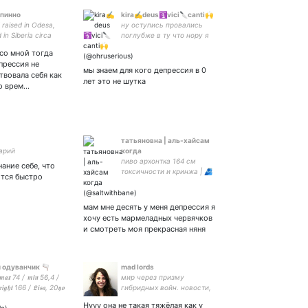
впинно
kira✍️deus🛐vici🔪canti🙌
 raised in Odesa,
ну оступись провались
 in Siberia circa
поглубже в ту что нору я
n in Saint
разрыл
со мной тогда
rg (2006-2014),
прессия не
yiv. Since 2015 -
мы знаем для кого депрессия в 0
твовала себя как
G. Have seen some
лет это не шутка
во врем…
татьяновнa | аль-хайсам
арий
когда
пиво архонтка 164 см
ание себе, что
токсичности и кринжа | 🫂
ится быстро
🫀☮️
мам мне десять у меня депрессия я
хочу есть мармеладных червячков
и смотреть моя прекрасная няня
 одуванчик 🫗
mad lords
𝖒𝖆𝖝 74 / 𝖒𝖎𝖓 56,4 /
мир через призму
𝖎𝖌𝖍𝖙 166 / 𝕷𝖎𝖘𝖆, 20𝖞𝖔
гибридных войн. новости,
016 0334 3365 на
аналитика
Нууу она не такая тяжёлая как у