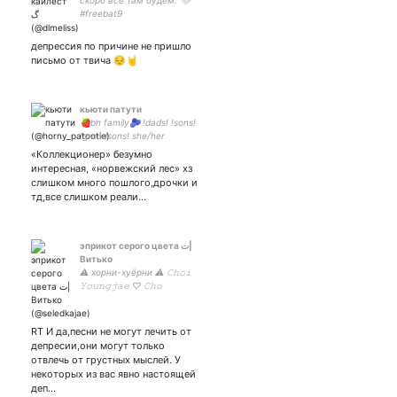
скоро все там будем. 🤍
#freebat9
депрессия по причине не пришло
письмо от твича 😔🤘
кьюти патути
🍓bh family🫐 !dads! !sons!
!grandsons! she/her
«Коллекционер» безумно
интересная, «норвежский лес» хз
слишком много пошлого,дрочки и
тд,все слишком реали…
эприкот серого цвета ت︎|
Витько
⚠︎ хорни-хуёрни ⚠︎ 𝙲𝚑𝚘𝚒
𝚈𝚘𝚞𝚗𝚐𝚓𝚊𝚎 ♡︎ 𝙲𝚑𝚘
𝙺𝚢𝚞𝚑𝚢𝚞𝚗 ♡︎ 𝙲𝚑𝚘𝚒 𝙹𝚘𝚗𝚐𝚑𝚘
RT И да,песни не могут лечить от
депресии,они могут только
отвлечь от грустных мыслей. У
некоторых из вас явно настоящей
деп…