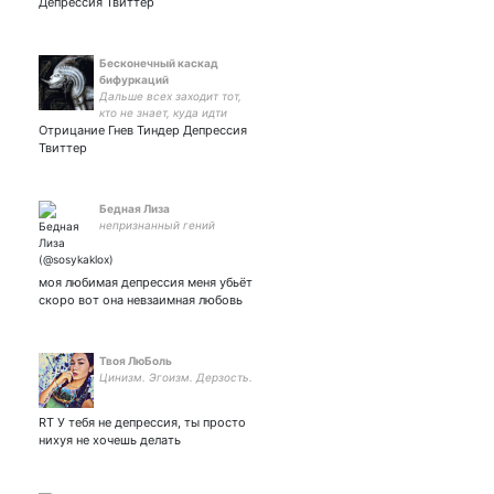
Депрессия Твиттер
Бесконечный каскад
бифуркаций
Дальше всех заходит тот,
кто не знает, куда идти
Отрицание Гнев Тиндер Депрессия
Твиттер
Бедная Лиза
непризнанный гений
моя любимая депрессия меня убьёт
скоро вот она невзаимная любовь
Твоя ЛюБоль
Цинизм. Эгоизм. Дерзость.
RT У тебя не депрессия, ты просто
нихуя не хочешь делать