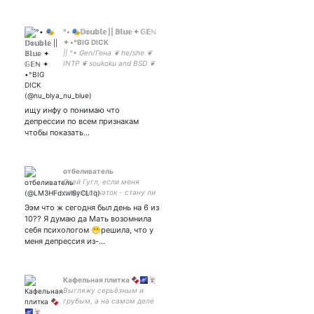
°• 🎭𝔻𝕠𝕦𝕓𝕝𝕖 || 𝔹𝕝𝕦𝕖 ✦ 𝔾𝔼ℕ
✦ •°BIG DICK
|| °• Gen/Гена ❦ he/she ❦
INTP ❦ soukoku and BSD ❦
🇷🇺/🇬🇧 ❦ слоняется от soft
до 18+ и психологии ❦ не
хам а непосредственный ❦
закрыто •° ||
ищу инфу о понимаю что
депрессии по всем признакам
чтобы показать…
отбеливатель
Окей Гугл, если меня
переедет каток - стану ли
я 2D?
Ээм что ж сегодня был день на 6 из
10?? Я думаю да Мать возомнила
себя психологом 😁решила, что у
меня депрессия из-…
Кафельная плитка 🍫🌌🃏
Выгляжу серьёзным и
грубым, а на самом деле
тот ещё клоун // почему