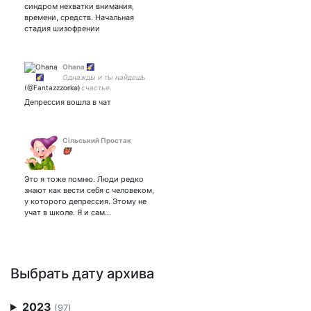
синдром нехватки внимания,
времени, средств. Начальная
стадия шизофрении
Ohana 🌠
Однажды и ты найдешь
свое счастье.
Депрессия вошла в чат
Сільський Простак
👹
Это я тоже помню. Люди редко
знают как вести себя с человеком,
у которого депрессия. Этому не
учат в школе. Я и сам…
Выбрать дату архива
2023
(97)