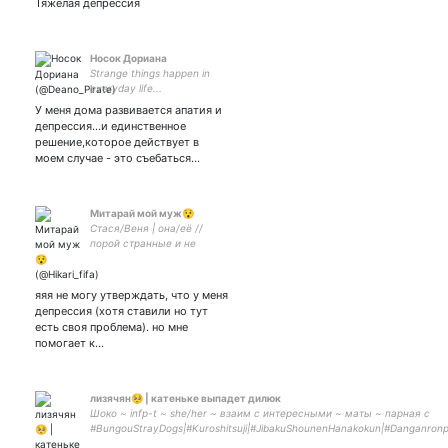
Тяжелая депрессия
простейшей бактерии
получились Homo sapiens -
которые сейчас сидят в
Твиттере и срутся между
Носок Дориана
собой 🙈
Strange things happen in
everyday life...
У меня дома развивается апатия и
депрессия...и единственное
решение,которое действует в
моем случае - это съебаться…
Митарай мой муж😯
Стася/Веня | она/её //
порой странные и не
обоснованные пейринги тв
// я часто могу шутить, что
кого-то съем так что если
яяя не могу утверждать, что у меня
вам неприятно проходите
депрессия (хотя ставили но тут
мимо
есть своя проблема). но мне
помогает к…
лизячян🥺 | катеньке выпадет дилюк
Шоко ~ infp-t ~ she/her ~ взаим с интересными ~ маты ~ парная с
#BungouStrayDogs|#Kuroshitsuji|#JibakuShounenHanakokun|#Danganron