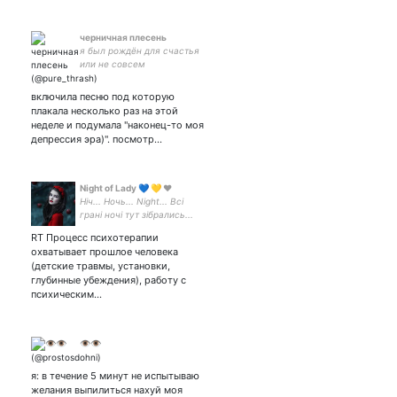
черничная плесень
я был рождён для счастья
или не совсем
включила песню под которую
плакала несколько раз на этой
неделе и подумала "наконец-то моя
депрессия эра)". посмотр…
Night of Lady 💙 💛 ❤️
Ніч... Ночь... Night... Всі
грані ночі тут зібрались...
#ЄдинаКраїна
RT Процесс психотерапии
#ПідтримайСвоїх
охватывает прошлое человека
#допомога_тваринам
(детские травмы, установки,
#ЛГБТ_френдлі 🏳️‍🌈
глубинные убеждения), работу с
#StopHomofobia
психическим…
👁👁
я: в течение 5 минут не испытываю
желания выпилиться нахуй моя