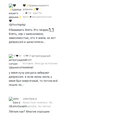
🖤✨Царица вашего
дерьма✨🖤
~◾Cw: еда/Tw:
#рпп◾эмоциональная
нестабильность🌙
#взаимная🌙попытка в
ремиссию◾иногда пишу
Ебаааааать блять Это пиздец ༎ຶ‿༎ຶ
стихи◾~ ~◾Закрытка:
Блять, хер с мазохизмом,
зависимостью, это я знала, но вот
депрессия и шизотипичн…
🤍❤️🤍 ретроградный
сатурн
Котофея. Иногда исполняю
желания.
у меня кучу ресурса забирает
депрессия. и если июнь-июль у
меня был энергичный, то потом всё
пошло по…
John Daw jr
News from nowhere. No
xenophobia. No hatred.
Забаню комми,наци и
Лёгкие как? Многие хорошие