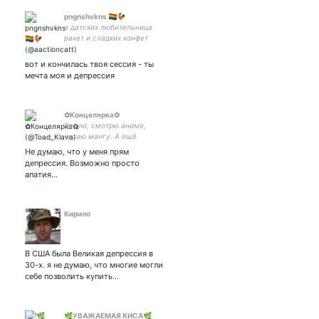
pngnshvkns 🏳️‍🌈🐓
а датских любительница
ракет и сладких конфет
#rizha
вот и кончилась твоя сессия - ты
мечта моя и депрессия
✿Концелярка✿
Рисую, смотрю аниме,
читаю мангу. А ещё
слишком много
Не думаю, что у меня прям
пиздастрадаю
депрессия. Возможно просто
апатия...
Кирило
В США была Великая депрессия в
30-х. я не думаю, что многие могли
себе позволить купить…
🌿УВАЖАЕМАЯ КИСА🌿