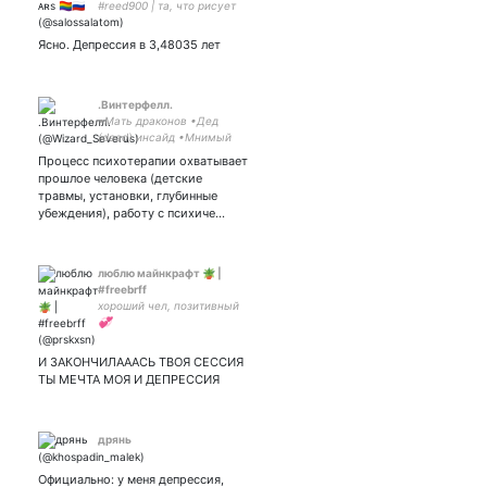
#reed900 | та, что рисует
компаниям кристаллы |
КОМИШКИ ОТКРЫТЫ |
Ясно. Депрессия в 3,48035 лет
надеюсь я сдам ЕГЭ | мой
свет: 💞💞💞
.Винтерфелл.
•Мать драконов •Дед
(dead) инсайд •Мнимый
психотерапевт •Тревожная
Процесс психотерапии охватывает
булка •Амбассадор
прошлое человека (детские
вареников •Профессор
травмы, установки, глубинные
конспирологии💫
убеждения), работу с психиче…
люблю майнкрафт 🪴 |
#freebrff
хороший чел, позитивный
💞
И ЗАКОНЧИЛАААСЬ ТВОЯ СЕССИЯ
ТЫ МЕЧТА МОЯ И ДЕПРЕССИЯ
дрянь
Официально: у меня депрессия,