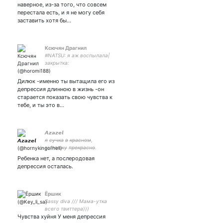
наверное, из-за того, что совсем
перестала есть, и я не могу себя
заставить хотя бы…
Ксючян Драгнил
#NATSU: я аж воспылала|
закрытка:
Дилюк -именно ты вытащила его из
депрессия длинною в жизнь -он
старается показать свою чувства к
тебе, и ты это в…
𝘼𝙯𝙖𝙯𝙚𝙡
я̶ с̶у̶ч̶к̶а̶ в̶ к̶р̶а̶с̶н̶о̶м̶,
в̶ы̶г̶л̶я̶ж̶у̶ п̶р̶е̶к̶р̶а̶с̶н̶о̶.
Ребенка нет, а послеродовая
депрессия осталась.
Ёршик
Sassy diva /// Мама-утка
всего твиттера)))
Чувства хуйня У меня депрессия