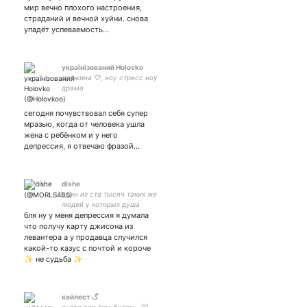
мир вечно плохого настроения,
страданий и вечной хуйни. снова
упадёт успеваемость…
українізований Holovko
дружина ♡, ноу стресс ноу
драма
сегодня почувствовал себя супер
мразью, когда от человека ушла
жена с ребёнком и у него
депрессия, я отвечаю фразой…
díshe
один из ста тысяч таких же
людей у которых душа
бля ну у меня депрессия я думала
грязней чем у свиней
что получу карту джисона из
левантера а у продавца случился
какой-то казус с почтой и короче
✨ не судьба ✨
кайлест ‏گ