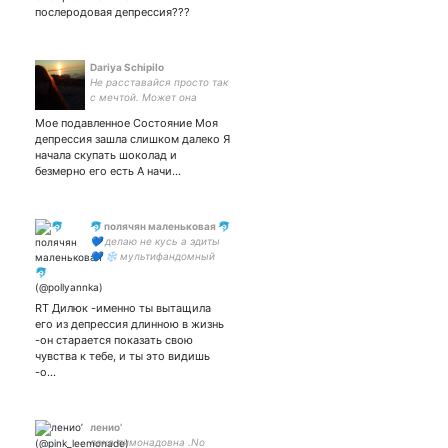
послеродовая депрессия???
Dariya Schipilo
Не расставайся просто так
с мечтой. Может она
просто еще не готова
Мое подавленное Состояние Моя
исполниться!
депрессия зашла слишком далеко Я
начала скупать шоколад и
безмерно его есть А начи…
🐬 полячян маленьковая 🐬
💙 делаю не кусь а эдиты
💙 ❄ мультифандомный
гик ❄ 💎 жена: 💎 💦
актуально: genshin impact
💦
RT Дилюк -именно ты вытащила
его из депрессия длинною в жизнь
-он старается показать свою
чувства к тебе, и ты это видишь
-о…
ленио’
лена лимонадовна .No