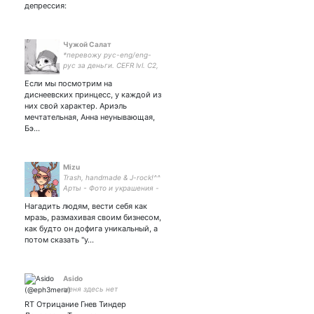
депрессия:
Чужой Салат
*перевожу рус-eng/eng-
рус за деньги. CEFR lvl. C2,
certified/сертификат.
Если мы посмотрим на
диснеевских принцесс, у каждой из
них свой характер. Ариэль
мечтательная, Анна неунывающая,
Бэ…
Mizu
Trash, handmade & J-rock!^^
Арты - Фото и украшения -
Нагадить людям, вести себя как
мразь, размахивая своим бизнесом,
как будто он дофига уникальный, а
потом сказать "у…
Asido
меня здесь нет
RT Отрицание Гнев Тиндер