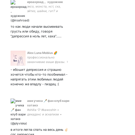
ироахроад 。художник
эксо, монста, нст, скз,
эйтиз, шайни, гат7 и
вообще всех люблю 🥰
жена
то как люди начали высмеивать
грусть или обиду, говоря
"депрессия в ноль лет, хаха"......
Alex Luna Mobius 🌈
профессионально
заканчиваю ваши фразы. ☿
- ебошит депрессия и страшно
хочется чтобы кто-то пообнимал -
напрягать этим любимых людей
конечно же впадлу - пиздец :(
ами учиха 🗡 фан клуб вари
хатакэ
#shiita ♡ #kawoshin •
декаданс и эскапизм •
в итоге легла спать на весь день ✌🏻
спс депрессия