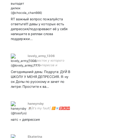
RT важный вопрос пожалуйста
ответьте!!! девы у которых есть
депрессия/подозревают её у себя
напишите в реплаи слова
поддержки…
lovely_army_1306
Я подросток у которого
много интересов и
мыслей. Я всегда слушаю,
Сегодняшний день: Подруга: ДУЙ В
но мне сложно
ШКОЛУ У МЕНЯ ДЕПРЕССИЯ. Я: ну
выговориться) Люблю
ок Допы по русскому и зачет по
музыку, фанфики и книги😁
литре: Простите к ва…
Я дъяволёнок💜💜💜
haneyrsby
☕|it's my fault| 📴📧🅱️🅰️🆘
натс = депрессия
Ekaterina