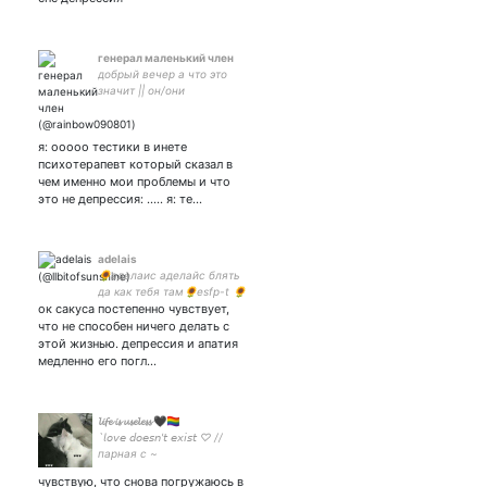
генерал маленький член
добрый вечер а что это
значит || он/они
я: ооооо тестики в инете
психотерапевт который сказал в
чем именно мои проблемы и что
это не депрессия: ..... я: те…
adelais
🌻аделаис аделайс блять
да как тебя там🌻esfp-t 🌻
ок сакуса постепенно чувствует,
she/her🌻haikyuu!!/kny🌻
что не способен ничего делать с
этой жизнью. депрессия и апатия
медленно его погл…
𝓵𝓲𝓯𝓮 𝓲𝓼 𝓾𝓼𝓮𝓵𝓮𝓼𝓼 🖤🏳️‍🌈
`𝘭𝘰𝘷𝘦 𝘥𝘰𝘦𝘴𝘯'𝘵 𝘦𝘹𝘪𝘴𝘵 ♡ //
парная с ~
чувствую, что снова погружаюсь в