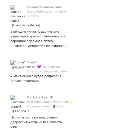
свиная голова на палке
jake gyllenhaal bottomed for
our sins
а сегодня уляна подарила мне
чудесную кружку с лапенками и в
середине огромное литсо
инженера. депрессия не существ…
°олли°
ʙᴛs 🕊️ 💜⁷ «я не верю в
бога, но господи спасибо»
У меня сейчас будет депрессия....
🌙 ʟɪғᴇ ɢᴏᴇs ＯＮ
Время остановись.
𝕂𝕒𝕣𝕥𝕠𝕙𝕒-𝕥𝕪𝕒𝕟🥀
#взаимнаяподпискаотписка✨
но не фолловинг🗿 Аск -
HotIcee777😈 Мы будем
красить берёзу🌿
Пустота это уже запущенная
депрессия когда на все плевать
уже