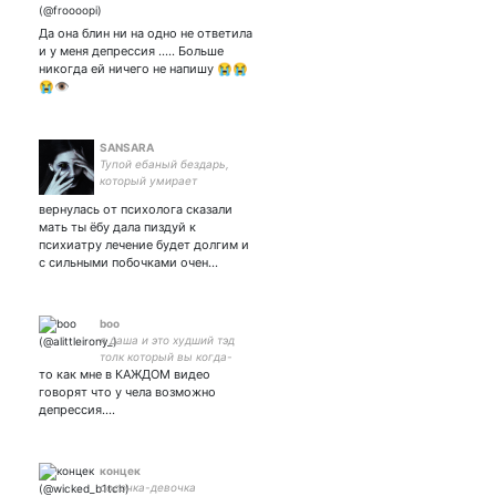
Да она блин ни на одно не ответила
и у меня депрессия ..... Больше
никогда ей ничего не напишу 😭😭
😭👁️
SANSARA
Тупой ебаный бездарь,
который умирает
изнутри||doomer girl
вернулась от психолога сказали
мать ты ёбу дала пиздуй к
психиатру лечение будет долгим и
с сильными побочками очен…
boo
я даша и это худший тэд
толк который вы когда-
то как мне в КАЖДОМ видео
либо видели. а ещё я
делаю подкаст про
говорят что у чела возможно
психотерапию
депрессия....
концек
сосочка-девочка