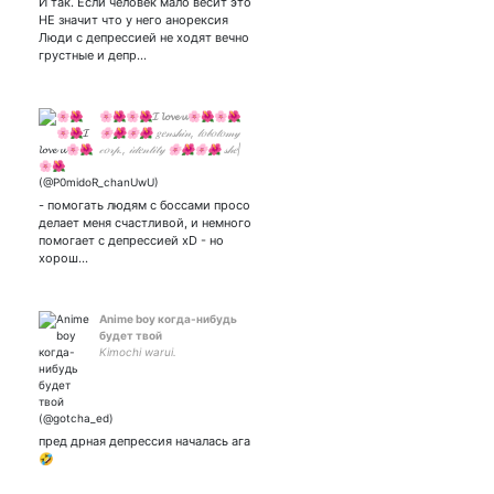
И так. Если человек мало весит это
НЕ значит что у него анорексия
Люди с депрессией не ходят вечно
грустные и депр…
🌸🌺🌸🌺𝓘 𝓵𝓸𝓿𝓮 𝓾🌸🌺🌸🌺
🌸🌺🌸🌺 𝑔𝑒𝓃𝓈𝒽𝒾𝓃, 𝓁𝑜𝒷𝑜𝓉𝑜𝓂𝓎
𝒸𝑜𝓇𝓅., 𝒾𝒹𝑒𝓃𝓉𝒾𝓉𝓎 🌸🌺🌸🌺 𝓈𝒽𝑒|
𝒽𝑒𝓇🌸🌺🌸🌺
- помогать людям с боссами просо
делает меня счастливой, и немного
помогает с депрессией xD - но
хорош…
Anime boy когда-нибудь
будет твой
Kimochi warui.
пред дрная депрессия началась ага
🤣