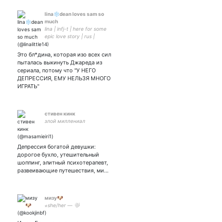
lina❄dean loves sam so
much
lina | infj-t | here for some
epic love story | rus |
she/her
Это бл*дина, которая изо всех сил
пыталась выкинуть Джареда из
сериала, потому что "У НЕГО
ДЕПРЕССИЯ, ЕМУ НЕЛЬЗЯ МНОГО
ИГРАТЬ"
стивен кинк
злой миллениал
Депрессия богатой девушки:
дорогое бухло, утешительный
шоппинг, элитный психотерапевт,
развеивающие путешествия, ми…
мизу🐶
⋆she/her — 🤍