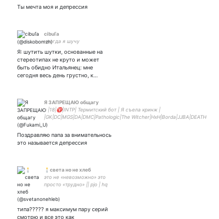
Ты мечта моя и депрессия
cibuľa
иногда я шучу
Я: шутить шутки, основанные на
стереотипах не круто и может
быть обидно Итальянец: мне
сегодня весь день грустно, к…
Я ЗАПРЕЩАЮ общагу
♀|18|♈|INTP| Термитский бот | Я съела кринж |
|GK|DC|MGS|DA|DMC|Pathologic|The Witcher|HxH|Borda|JJBA|DEATH
STRANDING|LOTGH|RDR|
Поздравляю папа за внимательнось
это называется депрессия
🕯света но не хлеб
это не «невозможно» это
просто «трудно» || pjo | hq
⭐️ she/her
типа????? я максимум пару серий
смотрю и все это как