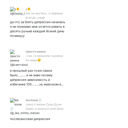
𝐲🐥
как ни крутись, а задница
всегда сзади
да что за блять депрессия началась
я не понимаю мне хочется реветь в
десять ручьев каждый божий день
почемууу
просто амина
| tea | в прошлом тыковка
из шира😔
в прошлый раз тоже самое
было..........я не знаю посему
депрессия зависимость и
избегание 100.........ну мазохизм в…
lee know💍
смысл жизни Суни Дуни
Дори, и конечно мой Хани
послесексовая депрессия