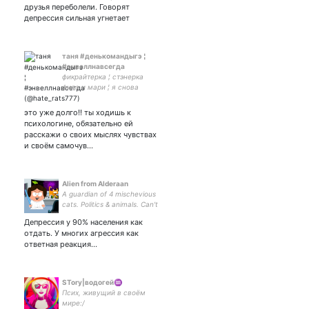
прочую нечисть! Взаимный
друзья переболели. Говорят
игноринг
депрессия сильная угнетает
таня #денькомандыгэ ¦
#энвеллнавсегда
фикрайтерка ¦ стэнерка
фила и мари ¦ я снова
подвёл их ¦ герои энвелла ¦
чё-то я плачу снова ¦ таня
это уже долго!! ты ходишь к
ревук ревёт
психологине, обязательно ей
распространите
расскажи о своих мыслях чувствах
и своём самочув…
Alien from Alderaan
A guardian of 4 mischevious
cats. Politics & animals. Can't
stop myself from following
Депрессия у 90% населения как
animal accounts .
отдать. У многих агрессия как
Официальный
ответная реакция…
представитель веганов в
Госдепе. #vegan
STory|водогей♒️
Псих, живущий в своём
мире:/