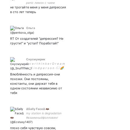
panic лимон с чаем
не трогайте меня у меня депрессия
в сто лет теперь
Ольга
RT От создателей "депрессия? Не
грусти!" и "устал? Поработай!"
Снусмумрик
O v e r t h i n k e r D r e a m
e r K i n d p e r s o n 𓃰🌈
Влюблëнность и депрессия-они
похожи. Они постоянны,
константы, они держат тебя в
одном состоянии независимо от
тебя
ΔSally FaceΔ 🦇
my station is degradation
#взаимныйфолловинг
плохо себя чувствую совсем,