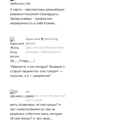
космонавт и утка отходят
от артонов? // ⚠️🔞❎ //
3 карта - перспективы дальнейших
импра тут фоном, нытье в
взаимоотношений Семнадцать.
основном, сорян
Звезда реверс - депрессия,
неуверенность в себе Комме…
ИдиотинА🌻|the living
person
|sips emo tea| Малолетний
меломан. Обращаться к
этому существу можно на
Мила. Не взаимный she/he
( ты )
"Извините, я не опоздал? Вызвали к
старой пациентке: она говорит —
опухоль, а я — депрессия"
кiт
character is not the best but
butt is good
мать позавчера: чё смотришь? я:
про изнасилования ну там на
реальных событиях мать сегодня:
чё смотришь? я: про мыш…