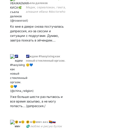
съела далеков
Медик, сериаломан, геюга,
алкашня ебана #doctorwho
#swanqueen #lacasadepapel
#katiemcgrath
#alyciadebnamcarey #shoot
Ко мне в двери снова постучалась
депрессия, из-за сессии и
ситуации с подругами. Думаю,
завтра поехать в эйчендем.…
🌌ждем #haoyixing как
новый стеклянный оргазм.
😌💙
Уже больше шести раз пытаюсь и
все время засыпаю, а не могу
попасть... /депрессия./
☣️ ᴍ☹︎ᴍᴍʏ ᴀʀs 🏳️‍🌈🇷🇺
♏ люблю и рисую булок