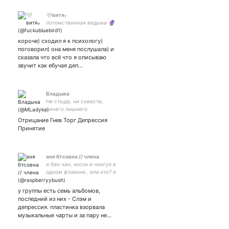
🤍витя₇
потомственная ведьма 🔮
короче) сходил я к психологу)
поговорил) она меня послушала) и
сказала что всё что я описываю
звучит как ебучая деп…
Владыка
Ни стыда, ни совести,
ничего лишнего
Отрицание Гнев Торг Депрессия
Принятие
аня бтсовна // члена
я бан чан, хосок и чонгук в
одном флаконе.. или кто? я
путаюсь в ваших бтс. мы
фандом мильковского -
у группы есть семь альбомов,
фандом мильковского не
последний из них - Слэм и
спит. лика дура ебливая.
депрессия. пластинка взорвала
музыкальные чарты и за пару не…