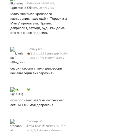
Мамкина засранка,
папкина хулиганка
Мало мне было хренового
настроения, надо ещё и "Герасим и
Муму" прочитать. Привет,
депрессия, заходи, будь как дома,
сто лет же не виделись
` lovely iiio `
🦋 ( 𝚒 𝚜𝚝𝚒𝚕𝚕 𝗹𝗼𝘃𝗲 𝘆𝗼𝘂 𝚋𝚊𝚋𝚢
) ; ʙᴛs x ᴀᴛᴇᴇᴢ x sᴛʀᴀʏ ᴋɪᴅs x
ᴍᴀɴɢᴀ x ᴀɴɪᴍᴇ х genshin
сессия сессия у меня депрессия
как еще один экз пережить
🫒
мой пронаунс зэй/зэм потому что
есть мы я и моя депрессия
froooopi ☀️
𝙄'𝙢 𝙎𝙏𝘼𝙔 ☀️ ru/eng ☀️ 우주
로 가자 𝘓𝘪𝘬𝘦 𝘢𝘯 𝘢𝘴𝘵𝘳𝘰𝘯𝘢𝘶𝘵