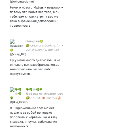
Ничего нового Идёшь к неврологу
потому что болит все тело, а он
тебе: вам к психиатру, у вас же
явно выраженная депрессия и
тревожность
Нишиджи🤢
🥝⇋art,music,books⇘..˚₊· ➩
🏔:: she/her␥ & stan .あ!
¡NOT MUTUAL ||:✰ Namjin
married-!🍵¡namtiddies
Ну у меня много диагнозов...я не
enthusiast-♡¡! eng/rus
сильно в них разобралась когда
мне объясняли но это либо
переутомлен…
🌳🌿⛈🌿🌳
Терф вы( по)мирайте плез
🥝МОГИИ+🍉(она/он)🍰
Транс-флюидн_ая🍌
#ЧитаюВзаимно тперсон и
RT Сдерживание слёз может
противни_ц трансфобии🐕
повлечь за собой не только
проблемы с нервами, но и язву
желудка, инсульт, заболевания
молочных ж…