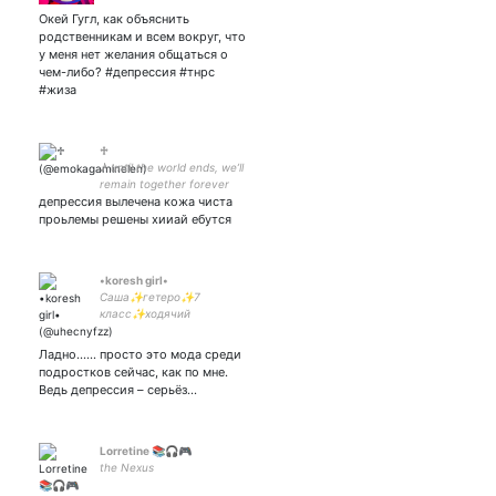
Окей Гугл, как объяснить
родственникам и всем вокруг, что
у меня нет желания общаться о
чем-либо? #депрессия #тнрс
#жиза
♱
♪ until the world ends, we’ll
remain together forever
депрессия вылечена кожа чиста
dancing this endless waltz ♪
проьлемы решены хииай ебутся
•koresh girl•
Саша✨гетеро✨7
класс✨ходячий
ужас✨интроверт✨Наруто
и Ангел
Ладно...... просто это мода среди
кровопролития✨гп✨
подростков сейчас, как по мне.
#взаимная подписка и
Ведь депрессия – серьёз…
отписка
Lorretine 📚🎧🎮
the Nexus