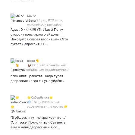
MG ♡
Mary, 21 y.o., BTS army,
sarcastic AF; taekooker,
Agust D - 마지막 (The Last) По ту
yoonminer (ship only) // my
♡ // моя закрытка
сторону популярного айдола
Находится слабая версия меня Это
пугает Депрессия, ОК…
нюра 🐈
🦦 ☓ infj ☓ 20 ☓ панкам хой
остальным здравствуйте ☓
dr, spn, op, gk et al ☓ pfp:
блин опять работать надо тупая
hdr:
депрессия когда ты уже уйдёшь
🌟Кибербулка🌟
❄️₊˚.༄ ೃ Невзаим, но
замьючиться не против🌟
/true-neutral/сангвиник/
фандомы: bandori, vocaloid,
"В общем, я тут начала кое-что...."
genshin/артакк-
"А, я тоже. Поклоняться Сатане, а
ещё у меня депрессия и я со…