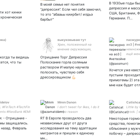
| ru/ukr/eng |
В 1930ые годы бы
В моей семье нет понятия
ne/whatever/it
депрессия и масс
"депрессия". Если чел себя замочил,
йти хот кинки
США, Британии, Ф
то это "абааьы киирбит/ илдьэ
 хроническая
Германии. П…
барбыт"
ика)
выкуковываю тут
пасмурн
Хрен, положенный на
ао3 | #н
мнение окружающих,
немножк
обеспечивает спокойную и
ещё мен
 когда ты видишь
Отрицание Торг Депрессия
счастливую жизнь.
латентна
жется, что ты
Полоскание горла соляным
периоди
раствором И малую научила
разные 
Хочется уже квес
полоскать, чувствую себя
пустыни проходит
дрессировщиком 💪🏻
примогемы 2) эта 
мне каж будет от
idelov
Mmm Danon
Catishca
L #FinTech #TechFin
I don’t tweet for likes, I do it
Little by 
nts #NeoBank #EMI
for no reason
crook. | s
thor: The World Of
26/07/20
: - Отрицание -
RT В Европе проводилось два
Некоторые гормо
 Payments Scientist,
 мы защищались.
независимых друг от друга
средства, помог
r, Mentor
 назад. Февраль
исследования на тему адаптации
облысения у мужч
мигрантов и пришли к единому
побочку – депрес
мн…