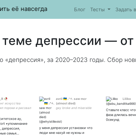
ить её навсегда
Блог
Тесты
Задать 
 теме депрессии — от 
о «депрессия», за 2020–2023 годы. Сбор нов
_R 🥀
avril 🇺🇦 ˖⁺✧.​ saw mcr
Liliko
анг искусства
(almost died)
ил пороки и рисовал
gay broke and miserable
Ставьте класс чт
 слов картины
фаза длилась вечн
рситетское ау,
0секунд
ort ▪️упоминание
у меня депрессия установки что
, депрессия,
люди мне нахуй не нужны и
ные семья…