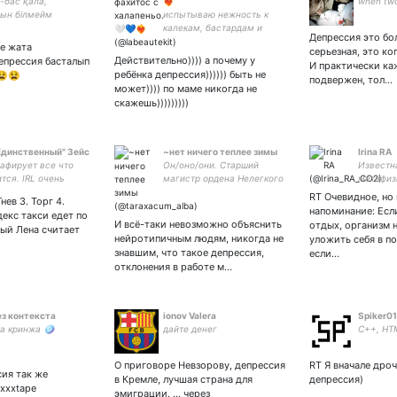
-бас қала,
❤️‍🔥
when two 
ын білмейм
испытываю нежность к
калекам, бастардам и
Депрессия это бол
сломанным вещам
е жата
серьезная, это ко
Действительно)))) а почему у
епрессия басталып
И практически ка
ребёнка депрессия)))))) быть не
😫😫
подвержен, тол…
может)))) по маме никогда не
скажешь)))))))))
Единственный" Зейс
~нет ничего теплее зимы
Irina RA
афирует все что
Он/оно/они. Старший
Известн
тся. IRL очень
магистр ордена Нелегкого
метафиз
ый, в интернете
Пути. Люблю пуговицы,
междуна
RT Очевидное, но
нев 3. Торг 4.
.
ромашки, звёзды, китов и
Целител
напоминание: Если
декс такси едет по
лакрицу, но всё равно злой
либерал
И всё-таки невозможно объяснить
отдых, организм 
ый Лена считает
и противный. ЛИЭ/
Бизнес 
нейротипичным людям, никогда не
уложить себя в по
ЭЛВФ/ISFP
Award. 
знавшим, что такое депрессия,
если…
Инвесто
отклонения в работе м…
ез контекста
ionov Valera
Spiker01
а кринжа 🪩
дайте денег
C++, HT
О приговоре Невзорову, депрессия
RT Я вначале дроч
ия так же
в Кремле, лучшая страна для
депрессия)
ixxxtape
эмиграции. ... через