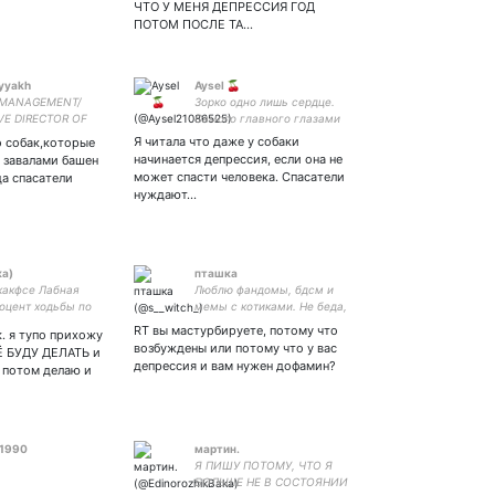
ЧТО У МЕНЯ ДЕПРЕССИЯ ГОД
ПОТОМ ПОСЛЕ ТА…
ayyakh
Aysel 🍒
 MANAGEMENT/
Зорко одно лишь сердце.
VE DIRECTOR OF
Самого главного глазами
ENT SHOW AGENCY
не увидишь.
Я читала что даже у собаки
 собак,которые
начинается депрессия, если она не
 завалами башен
может спасти человека. Спасатели
да спасатели
нуждают…
ка)
пташка
какфсе Лабная
Люблю фандомы, бдсм и
доцент ходьбы по
мемы с котиками. Не беда,
, кандидат
а би?да
RT вы мастурбируете, потому что
к. я тупо прихожу
ых наук #РПП
возбуждены или потому что у вас
Ё БУДУ ДЕЛАТЬ и
депрессия и вам нужен дофамин?
а потом делаю и
o1990
мартин.
Я ПИШУ ПОТОМУ, ЧТО Я
БОЛЬШЕ НЕ В СОСТОЯНИИ