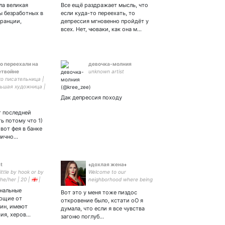
ОБ ЭТОМ ДУМАТЬ добро
ла великая
Все ещё раздражает мысль, что
пожаловать в мой детский
ы безработных в
если куда-то переехать, то
разрушенный внутренний
ранции,
депрессия мгновенно пройдёт у
мир он из пепла и руин
всех. Нет, чюваки, как она м…
о переехали на
девочка-молния
етвойне
unknown artist
о писательница |
ьшая художница |
я клоунесса |
Дак депрессия походу
чески падаю в
фандомы и ору
т последней
ь потому что 1)
вот фея в банке
лично…
t
♦дохлая жена♦
little by hook or by
Welcome to our
he/her | 20 | 🇬🇪 |
neighborhood where being
22 🔥😎🏳️‍⚧️
bad feels hella good! Kickin
нальные
Вот это у меня тоже пиздос
ass and taking names, living
ающие от
откровение было, кстати оО я
like a villain should 🎪
ин, имеют
думала, что если я все чувства
сия, херов…
загоню поглуб…