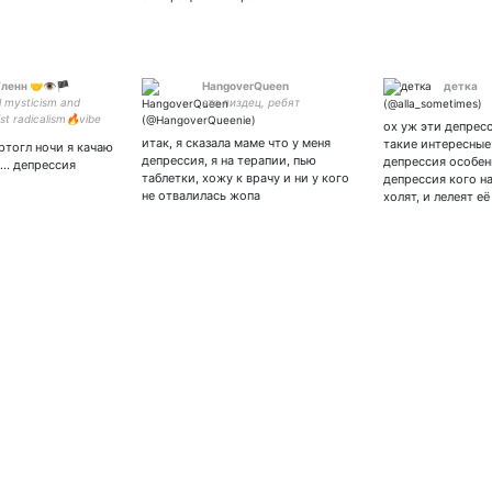
ленн 🤝👁️🏴
HangoverQueen
детка
al mysticism and
это пиздец, ребят
st radicalism🔥vibe
ох уж эти депресс
t vibe🔥☮🔥
итак, я сказала маме что у меня
такие интересные:
ртогл ночи я качаю
/they🔥rus/eng
депрессия, я на терапии, пью
депрессия особен
... депрессия
таблетки, хожу к врачу и ни у кого
депрессия кого н
не отвалилась жопа
холят, и лелеят её