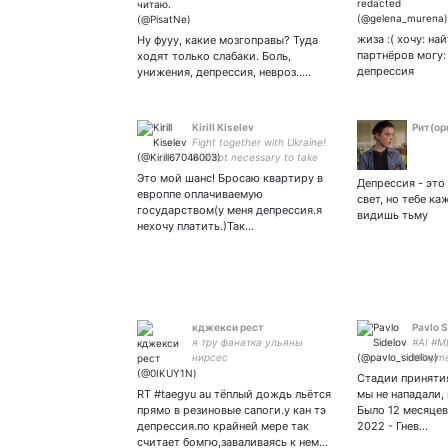
машины 
she/no
жиза :( хочу: на
Ну фууу, какие мозгоправы? Туда
партнёров могу:
ходят только слабаки. Боль,
депрессия
унижения, депрессия, невроз..…
Kirill Kiselev
Pит(oр
Fight together with Ukraine!
It is not necessary to take
up arms to stop the
Это мой шанс! Бросаю квартиру в
Депрессия - это
genocide of the people of
европпе оплачиваемую
свет, но тебе ка
Ukraine, Russia and its
государством(у меня депрессия.я
видишь тьму
accomplices, Belarus and
нехочу платить.)Так…
Armenia.
кджекси рест
Pavlo S
я тру фанатка ульяны
#AI #M
нирсес
#Payme
#PSP Au
Стадии принятия
Digital
RT #taegyu au тёплый дождь льётся
мы не нападали,
Invento
прямо в резиновые сапоги.у кан тэ
Было 12 месяцев
депрессия.по крайней мере так
2022 - Гнев…
считает бомгю,заваливаясь к нем…