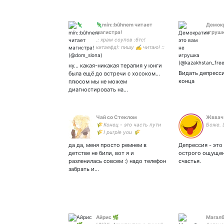
🦎mín::bûhnem читает
Демокр
магистра!
игруш
.: храм соупов :бтс!
китаефд!: пишу ✍︎ читаю! ::
мать догматизма *его
звезда и его вселенная ; ;;
ну… какая-никакая терапия у юнги
Видать депрессия
была ещё до встречи с хосоком…
конца
плюсом мы не можем
диагностировать на…
Чай со Стеклом
Жввач
🌾 Конец - это часть пути
Боже. 
🌾 I purple you 🌾
✨взаимная к
да да, меня просто ремнем в
Депрессия - это
интересным✨ 714747179
детстве не били, вот я и
острого ощущен
eur 🌾 skz 🌾 щитпост 🌾
разленилась совсем :) надо телефон
счастья.
(юп
забрать и…
Айрис 🌿
Maraлбе