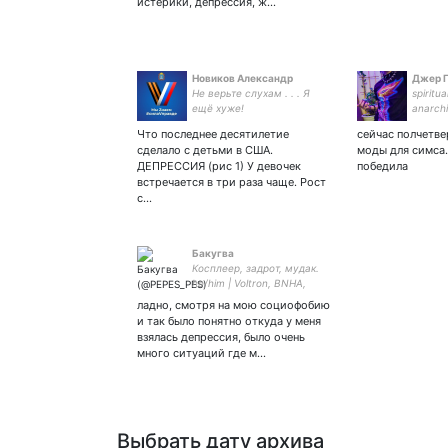
истерики, депрессия, ж…
Новиков Александр
Джер Г
Не верьте слухам . . . Я
spiritu
ещё хуже!
anarchi
and le
Что последнее десятилетие
сейчас полчетве
he/she
сделало с детьми в США.
моды для симса.
ДЕПРЕССИЯ (рис 1) У девочек
победила
встречается в три раза чаще. Рост
с…
Бакугва
Косплеер, задрот, мудак.
he/him | Voltron, BNHA,
Genshin Impact, Haikyuu,
ладно, смотря на мою социофобию
Devilman, Kimetsu no Yaiba |
и так было понятно откуда у меня
взялась депрессия, было очень
много ситуаций где м…
Выбрать дату архива