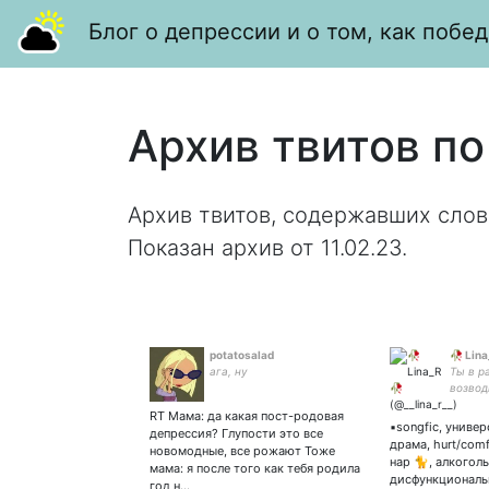
Блог о депрессии и о том, как побед
Архив твитов по
Архив твитов, содержавших слов
Показан архив от 11.02.23.
potatosalad
🥀 Lina
ага, ну
Ты в р
возвод
ножами
RT Мама: да какая пост-родовая
▪️songfic, униве
депрессия? Глупости это все
драма, hurt/comf
новомодные, все рожают Тоже
нар 🐈, алкоголь
мама: я после того как тебя родила
дисфункциональ
год н…