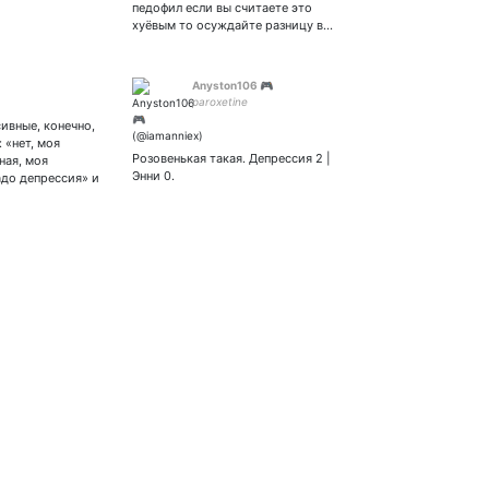
педофил если вы считаете это
хуёвым то осуждайте разницу в…
Anyston106 🎮
paroxetine
ивные, конечно,
 «нет, моя
Розовенькая такая. Депрессия 2 |
ная, моя
Энни 0.
адо депрессия» и