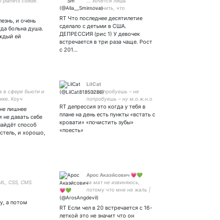
planets collide.
... хочется лишь
напомнить, что
демократия - это баланс
RT Что последнее десятилетие
езнь, и очень
Разумных Ограничений и
сделало с детьми в США.
гда больна душа.
Свободы Выбора, а не
ДЕПРЕССИЯ (рис 1) У девочек
ждый ей
свобода Произвола,
встречается в три раза чаще. Рост
ведущая к Анархии и затем
с 201…
к Диктатуре...
LilCat
а в сфере бьюти и
~не попробуешь – не
ике. Коуч
попробуешь – ну м.о.ж.н.о
родного формата.
RT депрессия это когда у тебя в
попробовать🤞💒💖 ~мне
 не лишнее
ь, филантроп и
кажется, людям надо
плане на день есть пункты «встать с
 не давать себе
. Номинант 2
делать выбор. ~лажаешь?
кровати» «почистить зубы»
найдёт способ
премии Magic
лажай уверенно, кидайся,
«поесть»
стель, и хорошо,
Школа Магии.
беги!
р.
Арос Акаэйсович 💗💚
ML, CSS, CMS.
за мат не извиняюсь,
потому что мне не жаль |
панк | ENTP | ВЭЛФ | он/его
у, а потом
| буллю английский | сдох |
RT Если чел в 20 встречается с 16-
закрытка
леткой это не значит что он