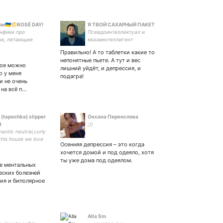
и🇺🇦🌕ROSÉ DAY!
Я ТВОЙ САХАРНЫЙ ПАКЕТ
нфики про
Псевдоинтеллектуал и
нк, летающие
квазиинтеллигент
 биопанк,
Правильно! А то таблетки какие то
, нимф, вампиров,
непонятные пьете. А тут и вес
нбинов
кое можно
лишний уйдёт, и депрессия, и
о у меня
подагра!
и не очень
 на всё п…
 (tapochka) slipper
Оксана Переяслова
t
;))
haotic neutral,curly
 this house we love
Осенняя депрессия – это когда
nce,romance club
хочется домой и под одеяло, хотя
o games.rats,old
ты уже дома под одеялом.
ks,antagonists.аnd
е ментальных
k
еских болезней
сия и биполярное
Alla Sm