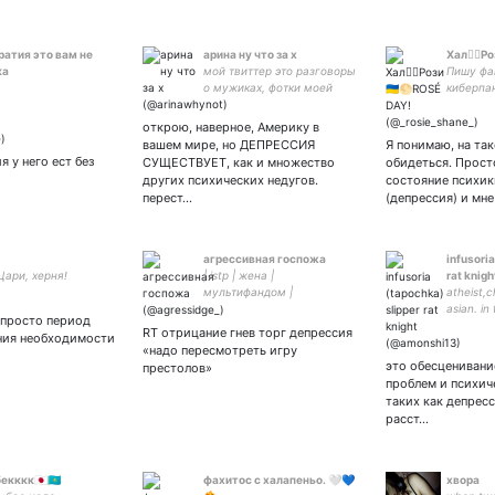
атия это вам не
арина ну что за х
Хал⩜⃝Роз
ка
мой твиттер это разговоры
Пишу фа
о мужиках, фотки моей
киберпа
собаки и жопы | красивое
острова,
тут | 2200700704337533 на
демонов
открою, наверное, Америку в
радости
ёлки и Ё
вашем мире, но ДЕПРЕССИЯ
Я понимаю, на та
 у него ест без
СУЩЕСТВУЕТ, как и множество
обидеться. Прост
других психических недугов.
состояние психик
перест…
(депрессия) и мне
агрессивная госпожа
infusoria
Цари, херня!
| istp | жена |
rat knigh
мультифандом |
atheist,c
asian. in
 просто период
D&D,scie
RT отрицание гнев торг депрессия
ия необходимости
and vide
«надо пересмотреть игру
rock,boo
это обесценивани
престолов»
Palahniu
проблем и психич
таких как депрес
расст…
кккк🇯🇵🇰🇿
фахитос с халапеньо. 🤍💙
хвора