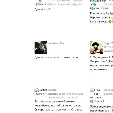
UX/UI. Архитектор с душой
Астана
кошки, живущий в пёрфект
басқас
пикселе
Депрессия?
Егер осылай үйд
берсем,тағыда д
кетет шеешш😫
Ymabusi Tin
Карл "
Фотогр
шевели
циничн
Депрессия это состояние души.
1. Отрицание 2. Г
Каспер
Депрессия 5. Ян
маршруту котор
правильным.
Dastiel
вика б
Yes, our teeth and ambitions
фабрик
are bared! Be prepared!
Вот что всегда в моей жизни
несгибаемо и стабильно — то как
Женская депресс
быстро растут мои когти. Стресс,
известная как m