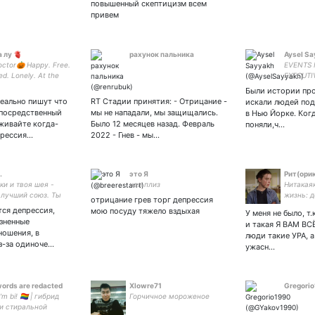
повышенный скептицизм всем
привем
 лу 🫀
рахунок пальника
Aysel S
doctor🎃 Happy. Free.
EVENTS
d. Lonely. At the
EXECUTI
ime. sun♉️/ moon♏️/
THE TAL
Были истории про
*все имена
еально пишут что
RT Стадии принятия: - Отрицание -
искали людей под
лены и совпадения
 посредственный
мы не нападали, мы защищались.
в Нью Йорке. Ког
ны.
еживайте когда-
Было 12 месяцев назад. Февраль
поняли,ч…
прессия…
2022 - Гнев - мы…
.
это Я
Pит(oри
ки и твоя шея -
чел плиз
Нитакая
лучший союз. Ты
жизнь: 
отрицание грев торг депрессия
юбишь нарциссы?
граблям
тся депрессия,
мою посуду тяжело вздыхая
У меня не было, т.
тревожн
зненные
и такая Я ВАМ ВС
ношения, в
люди такие УРА, 
з-за одиноче…
ужасн…
words are redacted
Xlowre71
Gregori
m bi! 🏳️‍🌈 | гибрид
Горчичное мороженое
и стиральной