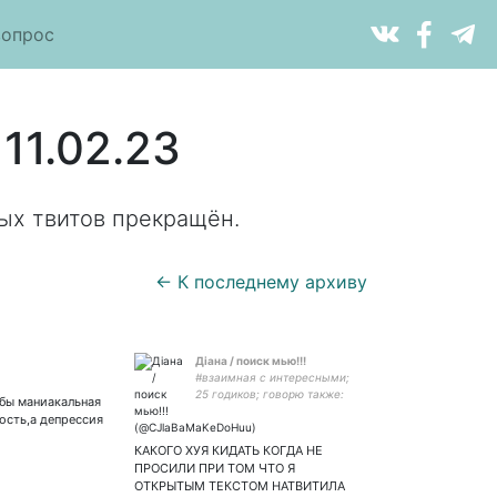
вопрос
11.02.23
ых твитов прекращён.
← К последнему архиву
Діана / поиск мью!!!
#взаимная с интересными;
25 годиков; говорю также:
обы маниакальная
🇺🇦🇬🇧; лфэв сли 5w4; тут
ость,а депрессия
только щитпостинг; трохи
євробачення
КАКОГО ХУЯ КИДАТЬ КОГДА НЕ
ПРОСИЛИ ПРИ ТОМ ЧТО Я
ОТКРЫТЫМ ТЕКСТОМ НАТВИТИЛА