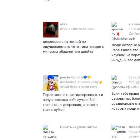
alisa
крошка
what a time to be alive
Little 
Confuse
same t
депрессия с натяжкой по
asc♋️ 
Люди которые р
ощущениям это чето типа четыре с
вымыш
Renaissance это
минусом обиднее чем двойка
случай
клубняк, не пер
нибудь и вас де
prosto Kalinina💙💛
ᴄᴏʀᴠᴜꜱ
#нетвойне #FreeNavalny🤟
Мои ру
нехай буде з нами сила
самый 
ведь л
Если тебе нрави
Перестала пить антидепрессанты и
entj-p
самовыпел, боле
почувствовала себя лучше. Всё-
созависимые от
таки это не депрессия, а просто
которых люди и
жизнь хуёвая.
Писать не умею, читаю.
these 
move, I'
ружья 