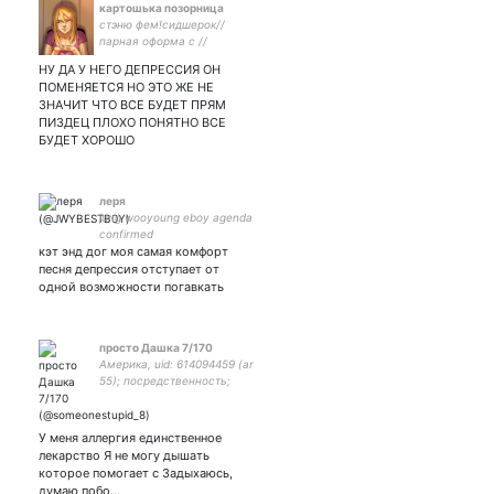
картошька позорница
стэню фем!сидшерок//
парная оформа с //
авторка арта:
НУ ДА У НЕГО ДЕПРЕССИЯ ОН
ПОМЕНЯЕТСЯ НО ЭТО ЖЕ НЕ
ЗНАЧИТ ЧТО ВСЕ БУДЕТ ПРЯМ
ПИЗДЕЦ ПЛОХО ПОНЯТНО ВСЕ
БУДЕТ ХОРОШО
леря
jung wooyoung eboy agenda
confirmed
кэт энд дог моя самая комфорт
песня депрессия отступает от
одной возможности погавкать
просто Дашка 7/170
Америка, uid: 614094459 (ar
55); посредственность;
en×p; оптимистка; !!
невзаимная; щитпост и
только; королева опечаток
У меня аллергия единственное
👑
лекарство Я не могу дышать
которое помогает с Задыхаюсь,
думаю побо…