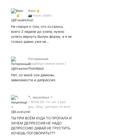
Векс☝
📷 music addict.
Не говоря о том, что осталось
всего 2 недели до снэпа, нужно
успеть вернуть былую форму, а я не
только давно уже не…
Потерянный.
Кладбище имени меня.|
Парный с
Нет, со мной сои демоны,
зависимости и депрессия.
🔪 люцелюце ✧
:: #CHILDE: I'm not a bad
guy. Okay, perhaps I'm kind
of a bad guy. But I'm not
here to give you any trouble!
ТЫ ПРИ ВСЁМ КУДА ТО ПРОПАЛА И
:: супруженька 👩‍❤️‍💋‍👩 ::
ЗАЧЕМ ДЕПРЕССИЯ НЕ НАДО
ДЕПРЕССИЮ ДАВАЙ НЕ ГРУСТИТЬ
ХОЧЕШЬ ПОГОВОРИТЬ???