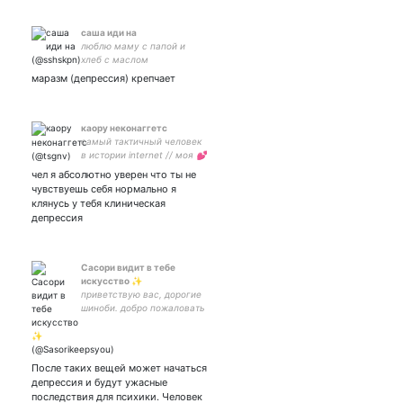
саша иди на
люблю маму с папой и
хлеб с маслом
маразм (депрессия) крепчает
каору неконаггетс
самый тактичный человек
в истории internet // моя 💕
🔫🔫 // арты
чел я абсолютно уверен что ты не
чувствуешь себя нормально я
клянусь у тебя клиническая
депрессия
Сасори видит в тебе
искусство ✨
приветствую вас, дорогие
шиноби. добро пожаловать
со всех уголков мира.
поговорим? //моё вечное
искусство -
После таких вещей может начаться
депрессия и будут ужасные
последствия для психики. Человек