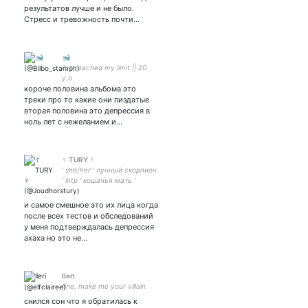
результатов лучше и не было.
Стресс и тревожность почти…
🐋
i've reached my limit || 20
у.о
короче половина альбома это
треки про то какие они пиздатые
вторая половина это депрессия в
ноль лет с нежеланием и…
☿ TURY ☿
' she/her ' лунный скорпион
' intp ' кошачья мать '
крыса ' тревожно-
депрессивное
и самое смешное это их лица когда
расстройство ' цундере '
после всех тестов и обследований
геншин '
у меня подтверждалась депрессия
ахаха но это не…
lleri
fine, make me your villain
снился сон что я обратилась к