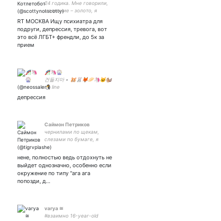
24 годика. Мне говорили,
молчание – золото, я
любил серебро.
RT МОСКВА Ищу психиатра для
подруги, депрессия, тревога, вот
это всё ЛГБТ+ френдли, до 5к за
прием
🎢🦄🎡
건들지마 • 🐹🐰🦊🥟🦄🐱🐿️
🐧 line
депрессия
Саймон Петриков
чернилами по щекам,
слезами по бумаге, я
напишу роман о бродячей
собаке.
нене, полностью ведь отдохнуть не
выйдет однозначно, особенно если
окружение по типу "ага ага
попозди, д…
varya ≅
#взаимно 16-year-old