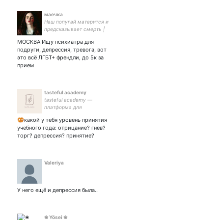
маечка
Наш попугай матерится и
предсказывает смерть |
закрытка
МОСКВА Ищу психиатра для
подруги, депрессия, тревога, вот
это всё ЛГБТ+ френдли, до 5к за
прием
tasteful academy
tasteful academy —
платформа для
саморазвития. Давай
🥨какой у тебя уровень принятия
вместе готовиться к ЕГЭ,
учебного года: отрицание? гнев?
слушать лекции и
торг? депрессия? принятие?
вдохновляться?
Valeriya
У него ещё и депрессия была..
❀ Yōsei ❀