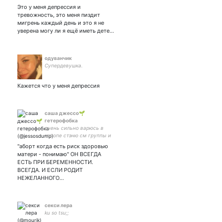
Это у меня депрессия и
тревожность, это меня пиздит
мигрень каждый день и это я не
уверена могу ли я ещё иметь дете…
одуванчик
Супердевушка.
Кажется что у меня депрессия
саша джессо🌱
гетерофобка
очень сильно варюсь в
капопе стэню см группы и
подвариваюсь в
"аборт когда есть риск здоровью
феминизме //ГЕНШИН//
матери - понимаю" ОН ВСЕГДА
Табаки заслуживает весь
ЕСТЬ ПРИ БЕРЕМЕННОСТИ.
мир// добро пожаловать
ВСЕГДА. И ЕСЛИ РОДИТ
НЕЖЕЛАННОГО…
секси лера
ku so tsu;;