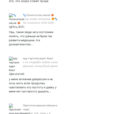
жил в этом мире.
это, что скоро станет лучше
🐾 Почитатель лисов 🦊
Будь моим лисëнком 🧡🐾
На психолога 2200 0202
1459 6860 (ну, а вдруг
сработает)
Увы, такие люди не в состоянии
понять, что раньше не была так
развита медицина. А в
доказательство…
ару тартали ждет баал
я не злодей||я люблю свою
девушку ксюшу||мой девиз
два слова арули канон||
парная с братом
у меня затяжная депрессия я не
хочу жить если продолжу
чувствовать эту пустоту и давку у
меня нет сил просто дышать…
Прототип просветлëнного
чуда
• рурок, рок, панк • и