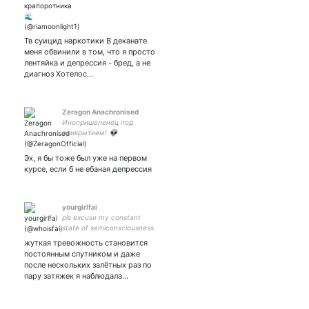
мультишиппер|
♀️|20|TGCF|Genshin|Стэню
анемо и 4* персонажей|
Полиаморные и редкие
Тв суицид наркотики В деканате
пейринги как смысл жизни|
меня обвинили в том, что я просто
Флафф мой флафф
лентяйка и депрессия - бред, а не
диагноз Хотелос…
Zeragon Anachronised
Инопришеленец под
прикрытием! 👽
Гендерфлюидный
турбосексуал ☠️ Попасть в
Эх, я бы тоже был уже на первом
ваш ЧС — моя победа :3
курсе, если б не ебаная депрессия
Обожаю #радфем #Zeragon
#лгбт #science #религия
#маскулизм
yourgirlfai
pls excuse my constant
state of semiconsciousness
жуткая тревожность становится
постоянным спутником и даже
после нескольких залётных раз по
пару затяжек я наблюдала…