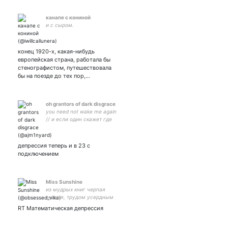
канапе с кониной
и с сыром.
конец 1920-х, какая-нибудь
европейская страна, работала бы
стенографистом, путешествовала
бы на поезде до тех пор,…
oh grantors of dark disgrace
you need not wake me again
// и если один скажет где
миллионы ответят дендро /
remember to hit that
DISLIKE button
депрессия теперь и в 23 с
UNSUBSCRIBE & THROW
подключением
YOUR COMPUTER DOWN A
WELL
Miss Sunshine
из мудрых книг черпая
знания, трудом усердным
постигая сущее, я стены
RT Математическая депрессия
раздвигал сознания. а
оказалось, что они
несущие.