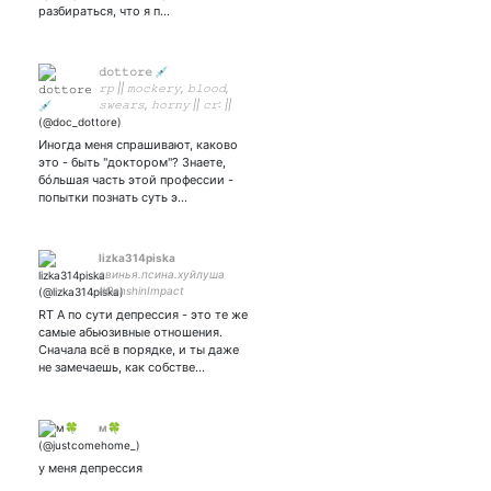
разбираться, что я п…
𝚍𝚘𝚝𝚝𝚘𝚛𝚎 💉
𝚛𝚙 || 𝚖𝚘𝚌𝚔𝚎𝚛𝚢, 𝚋𝚕𝚘𝚘𝚍,
𝚜𝚠𝚎𝚊𝚛𝚜, 𝚑𝚘𝚛𝚗𝚢 || 𝚌𝚛: ||
𝙻𝚎𝚝'𝚜 𝚍𝚘 𝚊 𝚕𝚒𝚝𝚝𝚕𝚎
𝚎𝚡𝚙𝚎𝚛𝚒𝚖𝚎𝚗𝚝? 🧪
Иногда меня спрашивают, каково
это - быть "доктором"? Знаете,
бóльшая часть этой профессии -
попытки познать суть э…
lizka314piska
свинья.псина.хуйлуша
#GenshinImpact
RT А по сути депрессия - это те же
самые абьюзивные отношения.
Сначала всё в порядке, и ты даже
не замечаешь, как собстве…
м🍀
у меня депрессия