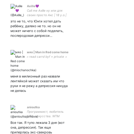
Axille💜
Call me Axille ну или для
своих просто Акс | 18 y.o.|
Rus/Eng |she/her| yoonkook |
это не то, что Юнги хотел дать
ребёнку, далеко не то. но он не
может ничего с собой поделать,
послеродовая депресси…
мяо | Man in Red come home
▹ read carrd byf • private ◃
меня в милионный раз назвали
лентяйкой может сказать им что
руки я не режу а депрессия никуда
не делась
anioutka
Программист, любитель
НТИ, искусства. WTM
Ambassador Kotlin GDE
Все так. Я тупо лежала 3 дня (вот
Habr: Преподаватель на
она, депрессия). Так еще
курсах Otus iOS
приперлась экс-свекровь