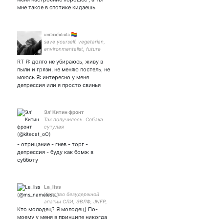
мне такое в спотике кидаешь
𝔲𝔪𝔟𝔯𝔞𝔣𝔞𝔟𝔲𝔩𝔞 🏳️‍🌈
save yourself. vegetarian,
environmentalist, future
psychiatrist, historical
RT Я: долго не убираюсь, живу в
fandoms forever. she/her🏳️‍🌈
пыли и грязи, не меняю постель, не
real Jewish 4276 5000 5081
моюсь Я: интересно у меня
3177 - на препараты
депрессия или я просто свинья
Эл' Китин фронт
Так получилось. Собака
сутулая
- отрицание - гнев - торг -
депрессия - буду как бомж в
субботу
La_liss
Царство безудержной
апатии СЛИ, ЭВЛФ, JNFP,
Кто молодец? Я молодец) По-
ПНБВ - но всё это не точно
моему у меня в принципе никогда