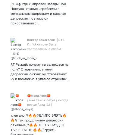
RT Фф, где У мировой звёзды Чон
Чонгука начались проблемы с
ментальным здоровьем и сильная
депрессия, поэтому он
приостановил с…
Виктор алкоголик || R+E
I'm Vik▪︎я хочу быть
застреленым в своём
собственном
бассейне▪︎соул и жена с
парная оформа с
RT Рыжий: почему ты валяешься на
полу? Стервятник: у меня
депрессия Рыжий: оу Стервятник:
ну и возможно я упал со стремянк…
🍑жопа лося🍑
| мне панк я похуй | иногда
рисую | дед '92 |
тлен дно //🔥🔥ФЕЛИКС БЛЯТЬ🔥
🔥// так продолжаем депрессия
отчаяние //🔥🔥НЕТ НУ ПИЗДЕЦ
ТЫ ЧЁ ТЫ ЧЁ 🔥🔥// грусть
безысходность