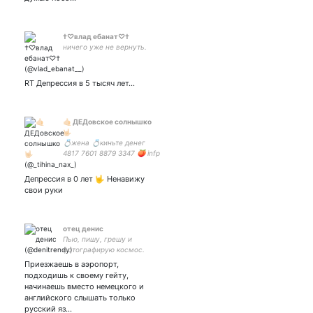
†♡влад ебанат♡†
ничего уже не вернуть.
RT Депрессия в 5 тысяч лет...
🤙🏻 ДЕДовское солнышко
🤟🏻
💍жена 💍киньте денег
4817 7601 8879 3347 🍑 infp
🗿sun in ♒ moon in ♏
ascendant in ♓ арт акк: 🐥
Депрессия в 0 лет 🤟 Ненавижу
соул
свои руки
отец денис
Пью, пишу, грешу и
фотографирую космос.
Приезжаешь в аэропорт,
подходишь к своему гейту,
начинаешь вместо немецкого и
английского слышать только
русский яз…