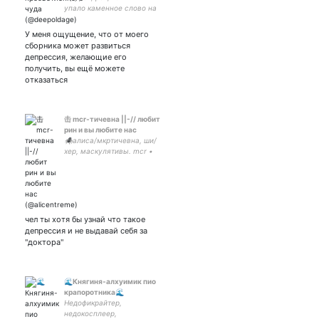
упало каменное слово на
мою ещё живую грудь •
куча фандомов, и ни в
У меня ощущение, что от моего
одном полноценно •
сборника может развиться
страдалица и нытик •
депрессия, желающие его
поэтесса • love you •
получить, вы ещё можете
отказаться
击 mcr-тичевна ||-// любит
рин и вы любите нас
🕷️алиса/мкртичевна, ши/
хер, маскулятивы. mcr •
msi • tøp • tlfk • the
umbrella academy
чел ты хотя бы узнай что такое
депрессия и не выдавай себя за
"доктора"
🌊Княгиня-алхуимик пио
крапоротника🌊
Недофикрайтер,
недокосплеер,