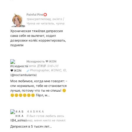
Painful Pine⭕️
трансрептилоид, он/его |
Чукча не читатель, чукча
писа... А хотя что я умею и
Хроническая тяжёлая депрессия
кому я нужен. Чукча
сама себя не вылечит, ходил
читатель. Главный хиллер
дозировки колёс корректировать,
моего сердечка:
подняли
Исходность ♥ iKON
Ksenia 瑟琳娜 크세니아
☄️Photographer, iKONIC, ID,
Teume 💎
Мое любимое, когда мне говорят: -
спи нормально, тебе не становится
лучше, потому что ты не спишь! 🙂
🙂🙂🙂🙂🙂🙂 Гёрл, м…
４ＡＳＨＫＡ
Я был готов любить весь
мир, меня никто не понял:
и я выучился ненавидеть.
Депрессия в 5 тысяч лет...