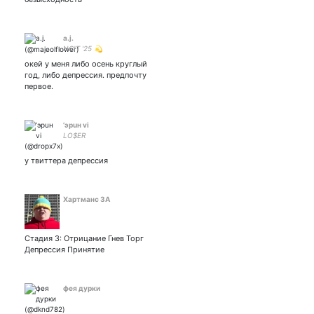
a.j.
NCIT '25 💫
окей у меня либо осень круглый
год, либо депрессия. предпочту
первое.
’эрuн vi
LO$ER
у твиттера депрессия
Хартманс ЗА
Стадия 3: Отрицание Гнев Торг
Депрессия Принятие
фея дурки