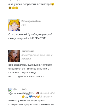
а че у всех депрессия в твиттере☹
☹☹☹
Patologoanatom
F60.1
От создателей "у тебя депрессия?
сходи погуляй и НЕ ГРУСТИ".
АНГЕЛИНА
посмотрите на мое имя я
загадка
Все оказалось еще хуже. Человек
отказался от пикника и почти от
китката.....пути назад
нет........депрессия положил…
360
unwelcome, 🔞, Russian, btw
😏 🏔️ 💙❤️🐶🐱 Я не хочу,
что-то у меня сегодня прям
чтобы сяо Шу жил в моем
сердце. Я хочу, чтобы он
конкретная депрессия. означает ли