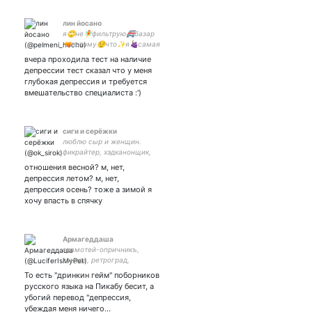
лин йосано
я🙄не🧚фильтрую🚝базар
🔫потому😌что✨я🍇самая
💅пиздатая💀 парная с
вчера проходила тест на наличие
депрессии тест сказал что у меня
глубокая депрессия и требуется
вмешательство специалиста :')
сиги и серёжки
люблю сыр и женщин.
фикрайтер, хэдканонщик,
♈. chaotic neutral, infj. она/
отношения весной? м, нет,
её/ты
депрессия летом? м, нет,
депрессия осень? тоже а зимой я
хочу впасть в спячку
Армагеддаша
грамотей-опричникъ,
зануда, ретроград,
фандомная душа
То есть "дринкин гейм" поборников
русского языка на Пикабу бесит, а
убогий перевод "депрессия,
убеждая меня ничего…