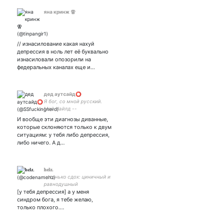
яна кринж ⚢
// изнасилование какая нахуй
депрессия в ноль лет её буквально
изнасиловали опозорили на
федеральных каналах еще и…
дед аутсайд⭕
Я бог, со мной русский.
Мой Чайлд --
И вообще эти диагнозы диванные,
которые склоняются только к двум
ситуациям: у тебя либо депрессия,
либо ничего. А д…
𝐡𝐞𝐥𝐳.
четенько сдох: циничный и
равнодушный
[у тебя депрессия] а у меня
наблюдатель. мне похуй на
то, что мне похуй. держим
синдром бога, я тебе желаю,
район на пару с
только плохого.…