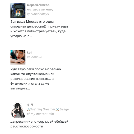
Сергей.Чижов.
мотаюсь по миру
дальнобойщик
Вся ваша Москва это одна
сплошная депрессия))) приезжаешь
и хочется побыстрее уехать, куда
угодно но п…
ke.i
на пенсии.
чувствую себя плохо морально
какое-то опустошение или
разочарование не знаю... а
физически я стала хуже
выглядеть…
キ ラ
⚔️Fighting Dreamer⚔️ Usage
of my content w\o
permission is prohibited.
депрессия - спонсор моей ебейшей
ReboFamily #家庭教師ヒット
работоспособности
マンREBORN! | #KHR |
#Katekyo_Hitman_Reborn