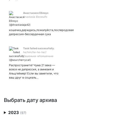
Анастасися Еблоус
Anastasia Beowulfs
кошечка,держдись,пожалуйста,послеродовая
депрессия-бессердечная сука
Task failed successfully.
he/him/he-he-he//
Сашенька-whoяшенька
Переживаю за
вымышленных героев
Распространите! Чума 21 века —
больше, чем за реальные
вовсе не депрессия, а амнезия и
проблемы #взаимный
Альцгеймер! Если вы заметили, что
#followback #japanesehorror
ваш друг в социаль…
#gamer #v系
Выбрать дату архива
2023
(97)