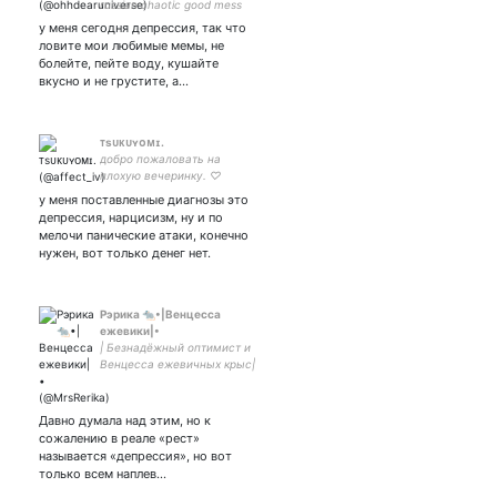
russian chaotic good mess
with so much to rent about
у меня сегодня депрессия, так что
🤦🏻‍♂️ follow me on instagram
ловите мои любимые мемы, не
maybe?
болейте, пейте воду, кушайте
вкусно и не грустите, а…
ᴛsᴜᴋᴜʏᴏᴍɪ.
добро пожаловать на
плохую вечеринку. ♡
у меня поставленные диагнозы это
депрессия, нарцисизм, ну и по
мелочи панические атаки, конечно
нужен, вот только денег нет.
Рэрика 🐀•|Венцесса
ежевики|•
| Безнадёжный оптимист и
Венцесса ежевичных крыс|
— прекрасная сударыня
моего сердца❤️💍| #bsd
Давно думала над этим, но к
сожалению в реале «рест»
называется «депрессия», но вот
только всем наплев…