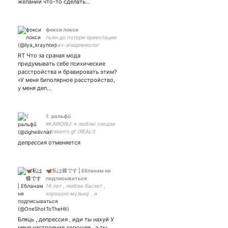
желании что-то сделать…
фокси локси
пьян до потери ориентации
// врач-эпидемиолог
RT Что за сраная мода
придумывать себе психические
расстройства и бравировать этим?
«У меня биполярное расстройство,
у меня деп…
☾ ральфů
#KAWORU: я люблю синдзи
| draken's gf (REAL!)
депрессия отменяется
🦋私は蝶です | Ебланам не
подписываться
16 лет , люблю баскет ,
хорошую музыку , и
шутить. пАрнуха с
Бляць , депрессия , иди ты нахуй У
меня настроение хорошее , а ты