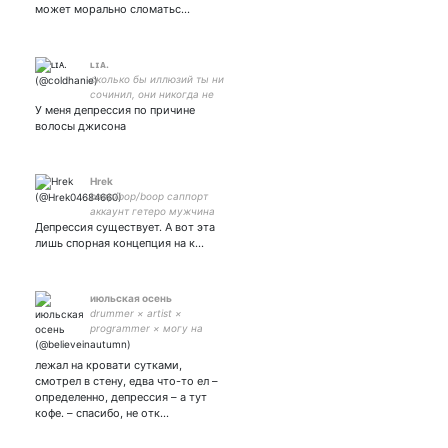
может морально сломатьс…
ʟɪᴀ.
сколько бы иллюзий ты ни
сочинил, они никогда не
У меня депрессия по причине
заполнят дыру в твоем
сердце. マインドフロー. 🌿
волосы джисона
Hrek
beep/bop/boop саппорт
аккаунт гетеро мужчина
Депрессия существует. А вот эта
лишь спорная концепция на к…
июльская осень
drummer × artist ×
programmer × могу на
укулеле × music lover ×
немного writer ×
лежал на кровати сутками,
фандомщик × тыковка ×
смотрел в стену, едва что-то ел –
could bring down my level of
определенно, депрессия – а тут
concern 🤍
кофе. – спасибо, не отк…