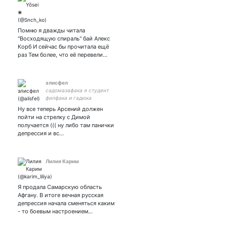
Помню я дважды читала
"Восходящую спираль" бай Алекс
Корб И сейчас бы прочитала ещё
раз Тем более, что её перевели…
элисфел
садомазафака я студент
филфака и гадюка
Ну все теперь Арсений должен
пойти на стрелку с Димой
получается ((( ну либо там панички
депрессия и вс…
Лилия Карим
Я продала Самарскую область
Афгану. В итоге вечная русская
депрессия начала сменяться каким
- то боевым настроением…