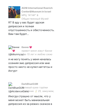
AGNI International Roerich
Center&Museum in Israel
МРЦ "АГНИ" &
Общественный Музей
RT В аду у вас будет адская
Рериха в Израиле
Руководитель Белла
депрессия и полная
Розенблат
опустошенность и обесточенность.
Вам там будет…
банни 💗
привет меня зовут банни
мне 15 лет я люблю свою
кошку и сырные наггетсы
я не могу понять у меня началась
ээээээ и намджуна!!!!
осенняя эмо депрессия или мне
просто никто не купил наггетсы и
йогурт
DarkBlueGUM
Наливай куме горілки
стаканчик 🥛 25, замужем,
люблю видеоигры, аниме и
Иногда страшно от мысли, что у
сериалы. Обожаю тупые
меня может быть маниакальная
шутки и рисовать.
депрессия из-за резких скачков в