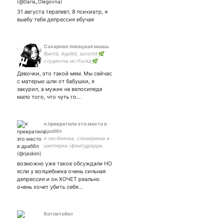
31 августа терапевт, 8 психиатр, я
выебу тебя депрессия ебучая
Сахарная левацкая мышь
liberté, égalité, sororité🌿
студентка истfuckа🌿
токсичная сапатистка🌿
Девочки, это такой мем. Мы сейчас
неудавшаяся
с матерью шли от бабушки, я
криминалистка🌿
закурил, а мужик на велосипеде
ленинское быдло🌿пишу
мало того, что чуть го…
рассказы,
революционирую,
несмешно шучу
я превратила это место в
драббл
я лесбиянка, слизеринка и
шипперка (фем!)драрри.
what`s more you wanna
know abt me?
возможно уже такое обсуждали НО
если у волшебника очень сильная
депрессия и он ХОЧЕТ реально
очень хочет убить себя…
Котлетобот