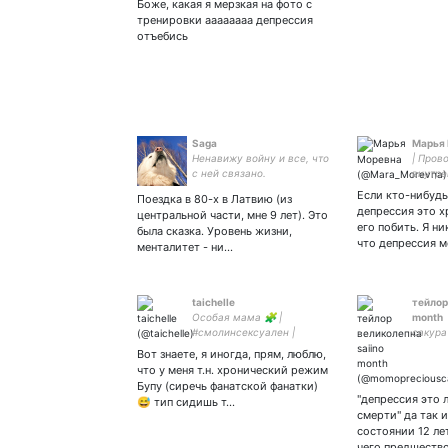
Боже, какая я мерзкая на фото с
тренировки аааааааа депрессия
отъебись
Saga
Марья
Ненавижу войну и все, что
| Пров
с ней связано.
внутрен
#взаи
Если кто-нибудь
Поездка в 80-х в Латвию (из
депрессия это х
центральной части, мне 9 лет). Это
его побить. Я ни
была сказка. Уровень жизни,
что депрессия 
менталитет - ни…
taichelle
тейлор
Особая мама 🧩 |
month
#смолинсексуален |
сакура 
радикальный
Вот знаете, я иногда, прям, люблю,
рейстобиринизм | если что,
что у меня т.н. хронический режим
вы предупреждены
Бупу (сиречь фанатской фанатки)
"депрессия это 
😅 тип сидишь т…
смерти" да так и
состоянии 12 ле
чего предшеств