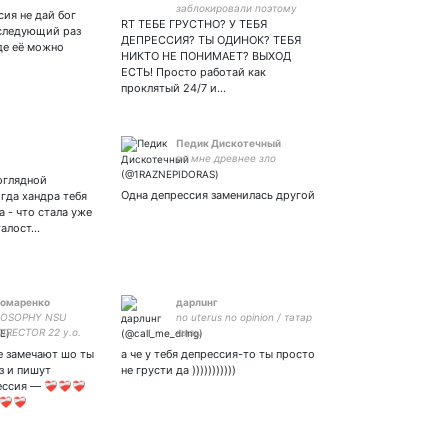
тану. 👥 Телеграм
заблокировали поэтому
сия не дай бог
RT ТЕБЕ ГРУСТНО? У ТЕБЯ
теперь я здесь🌟💗
 следующий раз
ДЕПРЕССИЯ? ТЫ ОДИНОК? ТЕБЯ
де её можно
НИКТО НЕ ПОНИМАЕТ? ВЫХОД
ЕСТЬ! Просто работай как
проклятый 24/7 и…
Педик Дискотечный
во мне древнее зло
роглядной
Одна депрессия заменилась другой
гда хандра тебя
 - что стала уже
талост…
номаренко
дарлuнг
LOSOPHY NSU
no uterus no opinion / татар
IRECTOR 22 y.o.
кызы
е замечают шо ты
а че у тебя депрессия-то ты просто
з и пишут
не грусти да )))))))))))
я — ❤️‍🩹❤️‍🩹❤️‍🩹
❤️‍🩹❤️‍🩹