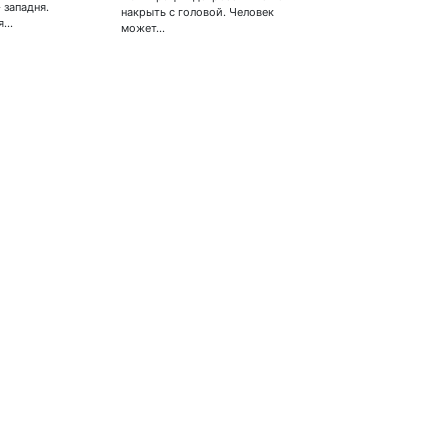
 западня.
Беларусь! Помощь
накрыть с головой. Человек
я…
эвакуироваться украинцам
может…
Свободу России!