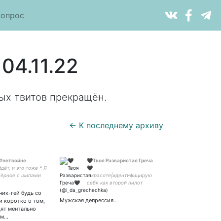
вопрос
04.11.22
ых твитов прекращён.
← К последнему архиву
 #нетвойне
🖤Твоя Разваристая Греча
дёт, и это тоже * Я
🖤
чёрное с шипами
в красоте|идентифицирую
 * Ой вылижи мне
себя как второй пилот
имфоманка *
Дринкинс|практикую
чик-гей будь со
-Targaryen | Still
femsplaining|люблю пиалы|
Мужская депрессия...
и коротко о том,
enerys
я не та Греча из чята(на
дят ментально
всякий)|#14|🤍💚
ам…