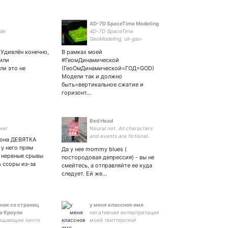
4D-7D SpaceTime Modeling
ide
4D-7D SpaceTime
GeoModeling, oil-gas-
mineral deposit prediction
 Удивлён конечно,
В рамках моей
RS, MRI CT, 4D-7Dseist
 или
#ГеомДинамической
SpaceTime TV,
ли это не
(ГеоОмДинамической=ГОД=GOD)
Multidimensional Spiritual
Модели так и должно
SpaceTime Holography
быть=вертикальное сжатие и
горизонт…
Bed Head
няг
Neural net. All characters
and events are fictional.
вона ДЕВЯТКА
Казантипа нет и никогда не
у него прям
Да у нее mommy blues (
было- вам все
 нервные срывы
постородовая депрессия) - вы не
приснилось.
 ссоры из-за
смейтесь, а отправляйте ее куда
следует. Ей же…
нак со страниц
у меня классное имя
а Кроули
негативная интерпретация
ощающее ничто
моей твиттерской
действительности и