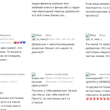
Кыргызс
орден феникса реально моя
Если ваша депрес
канал:
любимая книга и фильм ибо у гарри
повторится, то в
там переходный период-депрессия
посоветуем вам г
это всё очень близко мо…
пропить))
 Моревна
Лиса
Лиса
одник в Ваш
Хорошо там, где нас да.
ний мир | 🏳️‍🌈💓💜💙
Депрессия + неконтролируемая
Я в какой то неп
мный
 вам скажет, что
агрессия. Может это какой то
депрессии. Это ко
рень. То можете
диагноз?
настолько накрыла
как не ожидала,
частью жизни. Ус
может…
 великолепна saiino
Буфистов Евгений
соня по
Время потраченное на
RAP PHI
кинни • entj-t
общение с глупостью,
TIKTOK D
потерянное время.
те друзья которы
Глупость-непобедима
Похоже, у тебя депрессия. Не всё
не постишь стори
так плохо, как тебе кажется.
спросить чё депресси
ложное состояние
Просто ты смотришь не в ту
❤️‍🩹❤️‍🩹❤️‍🩹❤️‍🩹❤️‍🩹❤️‍🩹❤️‍🩹
 есть я в таком
сторону
т и этому много
овало