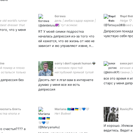
богема
𝕬𝖓𝖌𝖊𝖑 𝕲𝖚𝖙
he old world’s runner
дель | амбассадор карков |
Helge ♡ 2
 best dresser that
💜 | тут всякое:
dressed a
того, что у меня
e a dog, Mihael Keehl’.
Депрессия покида
RT У моей симки подростка
ок кофе и сигаретная
чувствую себя пр
началась депрессия из-за того что
а — вот мои
ей кажется, что ее жизнь от нее не
щие родители.
зависит и ею управляют извне, п…
ine
sorry i don't speak human 👽
вики ро
й помер и плохо
я человек простой
вечная 
, осталься только
неглубокий прямой тупой
тэхена |
квадратный плоский
серёжи 
все это время я и
 депрессия без
Десять лет я лгал вам в интернете
муж егор
старс у меня деп
думаю у меня все же есть
нагиев
депрессия
поспать блять
Mariana 🇰🇿🇦🇺 🇺🇦🤍💙🤍
Ravic/Fre
астка кпопа и
Нет Войне!
И хорошо. Иллюзи
го счастья???? а
ведитесь. Ведет к