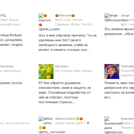
аA🐾
🎃Obscure🎃
Serge
НИЕ! Только
#ISTJ. lvl25, he/him.
I'm waiti
ический опыт,
Cosplayer. Writer. The Evil
light, I w
новенной девушки,
Within, Sonic the Hedgehog,
Это альбом звучи
ми словами.
Cookie run, Twisted
депрессия… обо
солнца больше
Ооо а мне озвучили причину: "ты не
х тупых авторских
Wonderland, MazM
муро, дождливо,
уделяешь мне 24/7 своего
, всё краденное!
Ru/esp/eng/čš is ok!
емнеет, поздно
свободного времени, учёба не
бимый риэлтор 🏫
может отнимать столько сил…
Stavissky
Наталья.
TanitaSa
м помаленьку
Не сотвори себе кумира.
#IStandW
комиксы
заказ то
урение, потом
RT Как обрести душевное
Помните, вам гов
arts, ani
спокойствие, живя в нищете, не
депрессия это хе
commissi
знаю. Случайные подработки от
смотреть на жизн
ожидани
неё не спасают, поэтому
вот...
первой 
постоянные стрессы…
aleka’s (attic) 😳🎃
Бишкекс
ка, чисто на классе
insane human spirit • ♥️
Знаем о 
Пишем о
в Бишкек