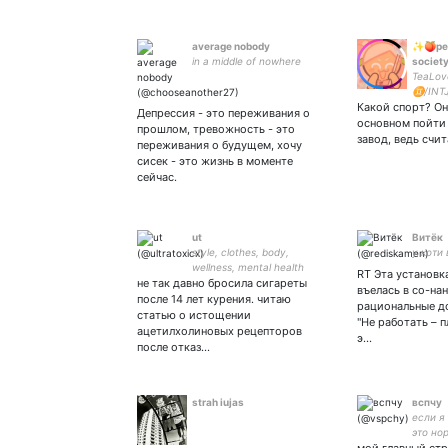
average nobody
✨🍑pea
in a middle of nowhere
socie
TeaLov
♊/INTJ
Какой спорт? Он
#Stand
Депрессия - это переживания о
#Russi
основном пойти
прошлом, тревожность - это
завод, ведь счи
переживания о будущем, хочу
сисек - это жизнь в моменте
сейчас.
ut
Витёк
style, clothes, body,
у коти
wellness, mental health
RT Эта установк
не так давно бросила сигареты
въелась в со-нан
после 14 лет курения. читаю
рациональные д
статью о истощении
"Не работать – п
ацетилхолиновых рецепторов
э…
после отказ…
strah iujas
вспчу
если я
это но
имеют 