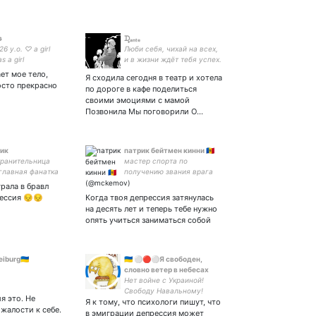

ᗪ̟ₐₙₜₑ
6 y.o. ♡ a girl
Люби себя, чихай на всех,
s a girl
и в жизни ждёт тебя успех.
ет мое тело,
Я сходила сегодня в театр и хотела
осто прекрасно
по дороге в кафе поделиться
своими эмоциями с мамой
Позвонила Мы поговорили О…
тик
патрик бейтмен кинни 🇲🇩
хранительница
мастер спорта по
 главная фанатка
получению звания врага
лазарева | мой
народа
грала в бравл
 крид а папа
рессия 😔😔
Когда твоя депрессия затянулась
на десять лет и теперь тебе нужно
опять учиться заниматься собой
iburg🇺🇦
🇺🇦 ⚪🔴⚪Я свободен,
словно ветер в небесах
Нет войне с Украиной!
Свободу Навальному!
я это. Не
Я к тому, что психологи пишут, что
Свободу
 жалости к себе.
политзаключенным. Живе
в эмиграции депрессия может