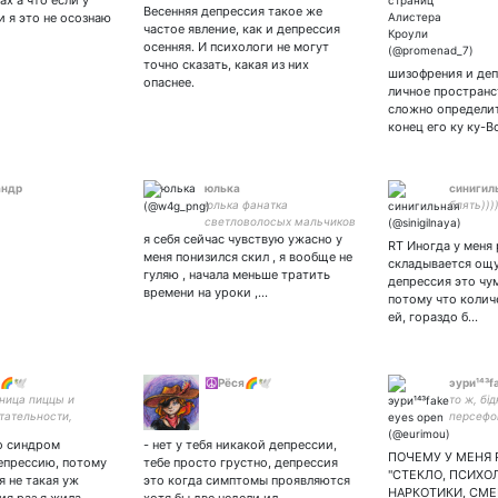
ах а что если у
Весенняя депрессия такое же
фотографиях! #новости
и я это не осознаю
частое явление, как и депрессия
#факты #фото вконтакте:
осенняя. И психологи не могут
точно сказать, какая из них
шизофрения и деп
опаснее.
личное пространс
сложно определит
конец его ку ку-В
андр
юлька
синигил
юлька фанатка
блять)))
светловолосых мальчиков
я себя сейчас чувствую ужасно у
RT Иногда у меня
меня понизился скил , я вообще не
складывается ощ
гуляю , начала меньше тратить
депрессия это чум
времени на уроки ,…
потому что коли
ей, гораздо б…
🌈🕊️
☮️Рёся🌈🕊️
эури¹⁴³f
ница пиццы и
то ж, бід
тательности,
персефон
стка, геймер по
закрепе 
о синдром
- нет у тебя никакой депрессии,
 маг(истр),
ПОЧЕМУ У МЕНЯ 
епрессию, потому
тебе просто грустно, депрессия
дожница, зашкафная
"СТЕКЛО, ПСИХО
я не такая уж
это когда симптомы проявляются
, 💚🤍🖤 🖤🤍💜
НАРКОТИКИ, СМЕ