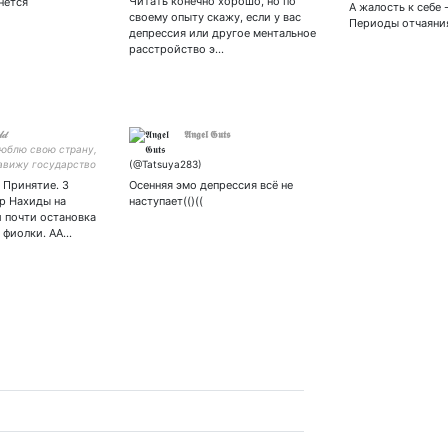
Читать конечно хорошо, но по
нётся
А жалость к себе -
своему опыту скажу, если у вас
Периоды отчаяни
депрессия или другое ментальное
расстройство э…
𝒹
𝕬𝖓𝖌𝖊𝖑 𝕲𝖚𝖙𝖘
люблю свою страну,
авижу государство
. Принятие. 3
Осенняя эмо депрессия всё не
р Нахиды на
наступает(()((
и почти остановка
 фиолки. АА…