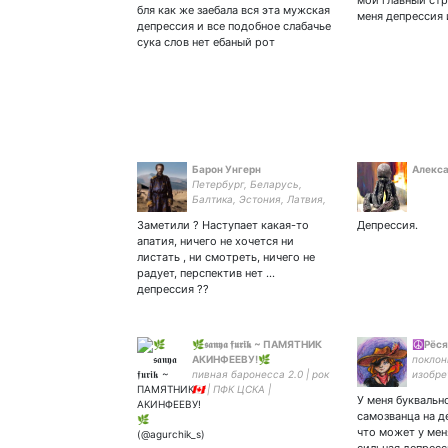
мой главный стр
бля как же заебала вся эта мужская
меня депрессия 
депрессия и все подобное слабачье
сука слов нет ебаный рот
Барон Унгерн
Алекс
Петербург, Беларусь,
Балтика, Эстония, Латвия,
Литва, Польша.
Заметили ? Наступает какая-то
Депрессия.
апатия, ничего не хочется ни
листать , ни смотреть, ничего не
радует, перспектив нет …
депрессия ??
🌿𝖘𝖆𝖓𝖞𝖆 𝖋𝖚𝖗𝖎𝖐 ~ ПАМЯТНИК
☮️Рёся
АКИНФЕЕВУ!🌿
поклон
пивная баронесса 2.0 | рок
изобре
🇨🇦 | ПФК ЦСКА |
пацифи
У меня буквальн
агрессивно раздаю пизды |
нраву,
самозванца на д
социал. феминизм |
недоху
что может у мен
интроверт-быдло | дайте
писака