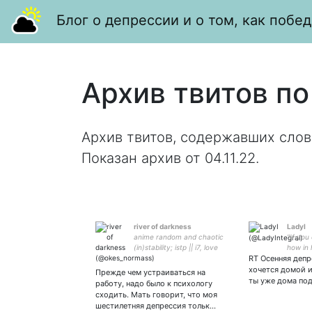
Блог о депрессии и о том, как побед
Архив твитов по
Архив твитов, содержавших слов
Показан архив от 04.11.22.
river of darkness
LadyI
anime random and chaotic
"If you 
(in)stability; istp || i7, love
how in 
live, nanoha, yowapeda ||
RT Осенняя депр
anybod
хочется домой и
Прежде чем устраиваться на
ты уже дома под
работу, надо было к психологу
сходить. Мать говорит, что моя
шестилетняя депрессия тольк…