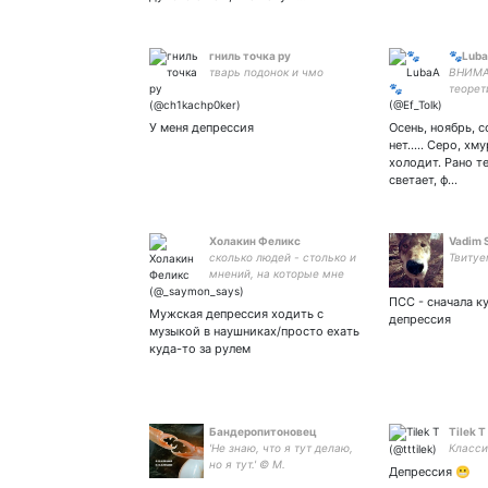
гниль точка ру
🐾Lub
тварь подонок и чмо
ВНИМА
теорет
необык
трудны
У меня депрессия
Осень, ноябрь, 
Никаки
нет..... Серо, х
статей
холодит. Рано т
Ваш лю
светает, ф…
Холакин Феликс
Vadim 
сколько людей - столько и
Твитуе
мнений, на которые мне
похер
ПСС - сначала к
Мужская депрессия ходить с
депрессия
музыкой в наушниках/просто ехать
куда-то за рулем
Бандеропитоновец
Тilek T
'Не знаю, что я тут делаю,
Класси
но я тут.' © М.
Депрессия 😬