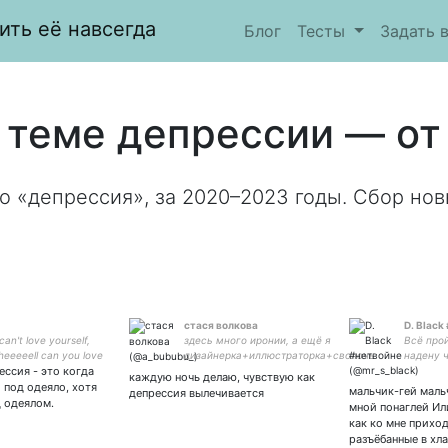
ить её навсегда
Блог
Тесты
Задать 
 теме депрессии — от 
о «депрессия», за 2020–2023 годы. Сбор нов
стася волкова
D. Black
can't love yourself,
здесь много иронии, а ещё я
Всё прой
heeeeell can you love
дизайнерка+иллюстраторка+сволочь
надену 
ессия - это когда
y else" Чорная Котка
#nowar Пространство Политика,
счастье
каждую ночь делаю, чувствую как
Рубежи 🤍
душу, н
 под одеяло, хотя
мальчик-гей маль
депрессия вылечивается
Ravenclaw
 одеялом.
мной понаглей Ил
team Da
как ко мне прихо
разъёбанные в хл