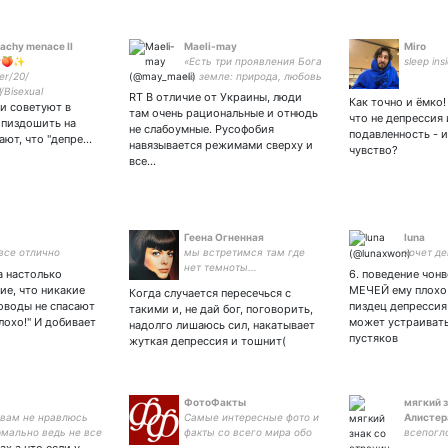
chy menace II
Maeli-may
Miro
ty🍑✨
«Есть три проявления Бога
sleep ins
er/20/
на земле: природа, любовь
/Bisexual
и чувство юмора. Природа
RT В отличие от Украины, люди
Как точно и ёмко!
и советуют в
UpForUkraine
помогает жить, любовь
там очень рациональные и отнюдь
что не депрессия
anWarCrimes
помогает выжить, а
 пиздошить на
не слабоумные. Русофобия
подавленность - и
чувство юмора —
тают, что "депре…
навязывается режимами сверху и
чувство?
пережить». © М. Задорнов
все…
Геена Огненная
luna
 все отлично
мы встретимся там где
хочет де
нет темноты...
а настолько
6. поведение чон
ие, что никакие
МЕЧЕЙ ему плохо 
Когда случается пересечься с
оводы не спасают
пиздец депрессия
такими и, не дай бог, поговорить,
лохо!" И добивает
может устраивать
надолго лишаюсь сил, накатывает
пустяков
жуткая депрессия и тошнит(
ФотоФакты
мягкий з
 вам не нравлюсь
Самые интересные фото и
Алистер
рмально ведь не все
факты со всего мира обо
всепогл
хороший вкус 😜😜
всем! Новости в