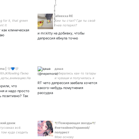
̵̢̨̛̛̛̥̻͇͔̫͚̟̜̦̰̠͈͛͒̒̂̿͋͌̂̋̊̆̀̒̓̉̐̇̚͝ alleexxa RE
ng for it, that green
Кем ты стал? Где ты свой
ant It
гнев потерял?
т как клиническая
и mr.kitty на добивку, чтобы
жаю
депрессия ебнула точно
ma | 🤍💙🤍
даша
ithJKRowling Пилю
собирались как-то татары
,арты,анимацию.На
и чуваши и получилась я
ж Makin' comics,
RT чето депрессия заебала хочется
орили, что
mation. For
какого-нибудь помутнения
рня и надо просто
on too 🤍💙🤍 В
рассудка
ь позитивно? Так
и некролога на
странице
кий движ
🕊️Пожирающая звезды🕊️
тусовках всё.
#нетвойнесУкраиной/
 том куда сходить
полурест
е и в целом по
Мою основу