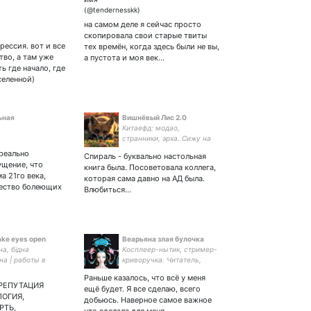
душнильство караются по
закону. коллекционирую
на самом деле я сейчас просто
только тактичных,
скопировала свои старые твиты
остроумных и добрых. 26
рессия. вот и все
тех времён, когда здесь были не вы,
🌾
тво, а там уже
а пустота и моя век…
ь где начало, где
селенной)
ьная
Вишнёвый Лис 2.0
)
Китаефд: модао,
странники, эрха. Сижу на
горе и жду кота. Так же
 реально
Спираль - буквально настольная
геншин и британские
ущение, что
книга была. Посоветовала коллега,
сериалы. Топлю за
а 21го века,
которая сама давно на АД была.
психотерапию. Пеку,
чество болеющих
Влюбиться…
танцую и ищу работу.
ake eyes open
Веарьяна злая булочка
на, бідна
Косплеер-нытик, стример-
а | работы в
криворучка. Читатель,
| сб, если что
бесполезный фанат.
Раньше казалось, что всё у меня
Потребитель таблеток и
РЕПУТАЦИЯ
ещё будет. Я все сделаю, всего
музла.
ЛОГИЯ,
добьюсь. Наверное самое важное
РТЬ,