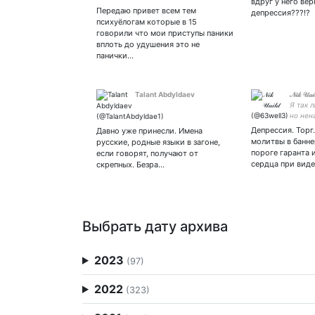
вдруг у него вер
Передаю привет всем тем
депрессия???!?
психуёлогам которые в 15
говорили что мои приступы паники
вплоть до удушения это не
панички…
Talant Abdyldaev
𝒩𝒾𝓀 𝒰𝒶𝒾
Я так 
но нен
Депрессия. Торг
Давно уже принесли. Имена
молитвы в банне
русские, родные языки в загоне,
пороге гаранта 
если говорят, получают от
сердца при виде
скрепных. Безра…
Выбрать дату архива
2023
(97)
2022
(323)