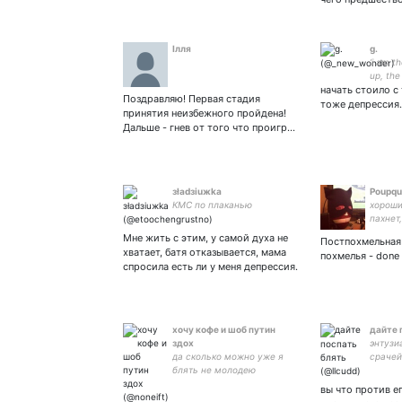
Ілля
g.
‘i am t
up, the
начать стоило с 
died lik
Поздравляю! Первая стадия
× глот
тоже депрессия.
принятия неизбежного пройдена!
затяжк
Дальше - гнев от того что проигр…
настоя
зładзiuжka
Poupqu
КМС по плаканью
хороши
пахнет
злой
Мне жить с этим, у самой духа не
Постпохмельная
хватает, батя отказывается, мама
похмелья - done
спросила есть ли у меня депрессия.
хочу кофе и шоб путин
дайте 
здох
энтузи
да сколько можно уже я
срачей
блять не молодею
вы что против е