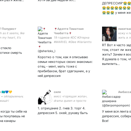
ия раз я жила…
хотя бы две недели ил…
ДЕПРЕССИЯ"😭
😭😭😭😭😭😭😭
😭😭😭 у меня ж
 Полурест
🍷Адэпте Томатная
лакитва
 as it seems, like
Чиабатта🍷
хожу к 
 my heart, it's
19 годиков #DC #Этерна
жить в л
omy, we're two worlds
#MARVEL #Glee #Variantts
но не и
RT Вот я часто з
 She/her 🇺🇦 ;;
#GoodOmens #DBH
 стекло
том, стоит ли жиз
x
#GenshinImpact #МГЧД
котики смерть
жить? Зачем я в
Мразь и королева логики
Коротко о том, как я описываю
Я думала о том, ч
✨
семьи некоторых своих знакомых:
выпилить…
отец - мент, мать тоже с
прибибахом, брат сдвгэшник, а у
неё депрессия
🇰🇿💙💛
силя
Амбасса
r • ойларымның
мисс «горящая жопа»,
жәшігі
drama queen и просто
человек дупло
1. отрицание 2. гнев 3. торг 4.
 когда ты себе на
У меня вся лента 
депрессия 5. окей, рукаву быть
ты покупаешь не
депрессия, собер
 на канары
Все!