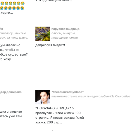
что сделала для меня…
😭😭😭😭😭😭
😭😭😭😭😭😭
е хорни…
йс
парусная ящерица
психологу, мечтаю
плюсы, минусы,
есу. за генш шарю,
подводные камни
граю 🌙💫🌿🍄🪺🫐
адумывалась о
депрессия пиздит!
нь, чтобы ее
ообще существую?
то хочу
дор доширака
*thecolourofmyblood*
#памятьнастеклахпамятьнедляслабых#ЗаЮжноебра
*ПОКАЗАНО В ЛИЦАХ* Я
одна сплошная
проснулась. Улей жжжж 100
итесь уже там.
страниц. Я позавтракала. Улей
жжжж 200 стр…