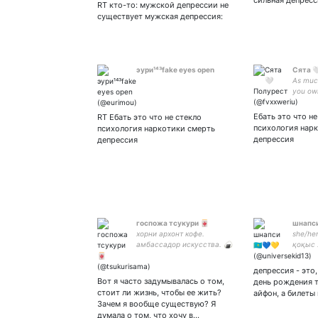
сильная депресс
коня, я уеду | пшеничка за
RT кто-то: мужской депрессии не
мир! 🌾🌿🌾🤍💙🤍🌾
существует мужская депрессия:
эури¹⁴³fake eyes open
Сята 
As much
you own
astron
apart ♡
Ебать это что не
RT Ебать это что не стекло
#hyunli
психология нар
психология наркотики смерть
депрессия
депрессия
госпожа тсукури 🀄
шнапси 
хорни архонт кофе.
she/he
амбассадор искусства. 🍙
қоқыс 
🍣 люблю геншин и своих
мью. 🀄 привет и добро
депрессия - это,
пожаловать ⛩️🏮 pfp
Вот я часто задумывалась о том,
день рождения 
credit: jass.arts_
стоит ли жизнь, чтобы ее жить?
айфон, а билеты
Зачем я вообще существую? Я
думала о том, что хочу в…