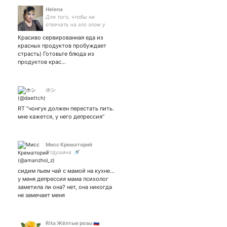
Helena
Для того, чтобы не
отвечать на зло злом у
меня возможно нет
Красиво сервированная еда из
великой доброты, но
красных продуктов пробуждает
достаточно чувства
страсть) Готовьте блюда из
юмора!))
продуктов крас…
ホシ
RT “чонгук должен перестать пить.
мне кажется, у него депрессия”
Мисс Крематорий
Отдушина 🚿
сидим пьем чай с мамой на кухне…
у меня депрессия мама психолог
заметила ли она? нет, она никогда
не замечает меня
Rita Жёлтые розы 🇷🇺