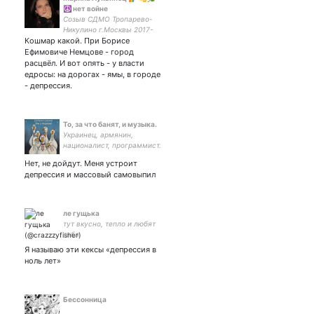
☮️ нет войне
Созыв СДМО Тропарево-
Никулино г.Москвы 2017-
Кошмар какой. При Борисе
09.2022 муниципальный
депутат от партии 🍏.
Ефимовиче Немцове - город
Припекаю по делу и
расцвёл. И вот опять - у власти
внезапно. Myff🇷🇺🇧🇬🇺🇦🇱🇹🇬🇪
едросы: на дорогах - ямы, в городе
🇮🇱🇵🇱 ❗️🌿❤️‍🔥
- депрессия.
То, за что банят, и музыка.
Украинец, армянин,
националист, программист.
Профиль создан недавно,
Нет, не дойдут. Меня устроит
поэтому для рюзьге
депрессия и массовый самовыпил
оппозиции я тролль и бот.
Взаимная подписка
совершенно
необязательна.
ле гущька
тут вкусно, тепло и любят
тебя
Я называю эти кексы «депрессия в
ноль лет»
Бессонница