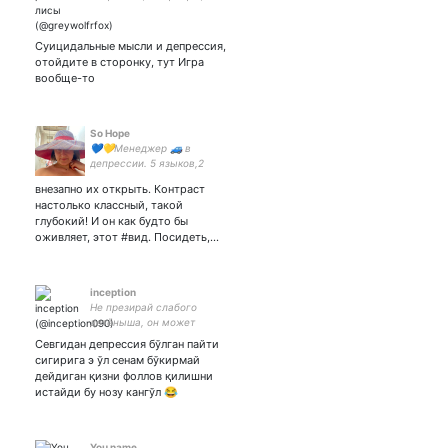
#разгромволк. Флафф и
комфортинг. мгчд в мире
дикой (или не очень)
Суицидальные мысли и депрессия,
природы обитает здесь
отойдите в сторонку, тут Игра
вообще-то
So Hope
💙💛Менеджер 🚙 в
депрессии. 5 языков,2
образования,3 диплома
внезапно их открыть. Контраст
#Asian #котомать Мат #Do-
настолько классный, такой
er #womenpower
глубокий! И он как будто бы
Разнообразие и
оживляет, этот #вид. Посидеть,…
равноправие
#OrgasmAmbassador
Эммигратрица
inception
Не презирай слабого
детёныша, он может
оказаться сыном тигра..
Севгидан депрессия бўлган пайти
#справедливость и #закон
сигирига э ўл сенам бўкирмай
это не одно и тоже. Много
дейдиган қизни фоллов қилишни
шучу..
истайди бу нозу кангўл 😂
You name