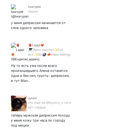
tearypie
лашок
у меня депрессия начинается от
слов одного человека
🫀Lappi🦊
🎹 Piano teacher✨Fun
acc✨Djo🎱 🍁video editing,
photo🍁 Multifandom💚 The
Stranger Things • House of
Ну то есть уже после всего
the Dragon🔥 • S&B •
произошедшего Алина останется
Moonknight • Daredevil •
одна и без сил, грусть- депрессия,
TLOU🍓
и тут Мал…
даша
кто ещё не ёбнулся, у того
нет сердца
теперь мужская депрессия походу
у меня хожу три часа по городу
под мицки