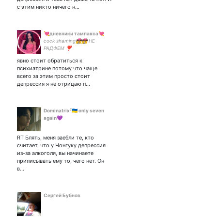
с этим никто ничего н…
💘дневники тампакса💘
cock shaming👩‍❤️‍💋‍👩👩‍❤️‍💋‍👩 НЕ
РАДФЕМ ❣️
высокофункциональная
явно стоит обратиться к
пограничница 💗💗 TW
психиатрине потому что чаще
ANGER ISSUES ‼️
всего за этим просто стоит
депрессия я не отрицаю п…
Dominatrix⁷🇺🇦 only seven
again💜
RT Блять, меня заебли те, кто
считает, что у Чонгуку депрессия
из-за алкоголя, вы начинаете
приписывать ему то, чего нет. Он
в…
Сергей Бубнов