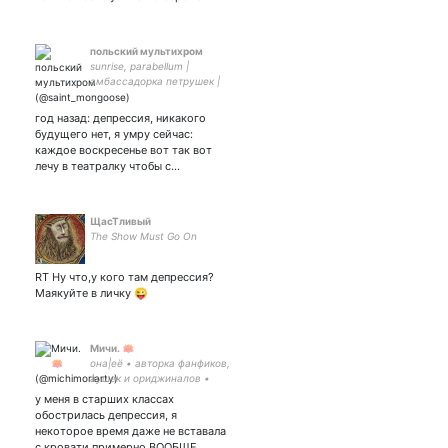
польский мультихром
sunrise, parabellum |
амбассадорка петрушек |
виктор петров кинни
год назад: депрессия, никакого
будущего нет, я умру сейчас:
каждое воскресенье вот так вот
лечу в театралку чтобы с…
ЩасТливый
The Show Must Go On
RT Ну что,у кого там депрессия?
Маякуйте в личку 😜
Мичи. 🪷
она|её • авторка фанфиков,
аушек и ориджиналов •
амбассадорка #chengxian и
у меня в старших классах
других рейр пейр •
обострилась депрессия, я
#нетвойне •
некоторое время даже не вставала
собирательница сердец
с кровати примерно ВООБЩЕ