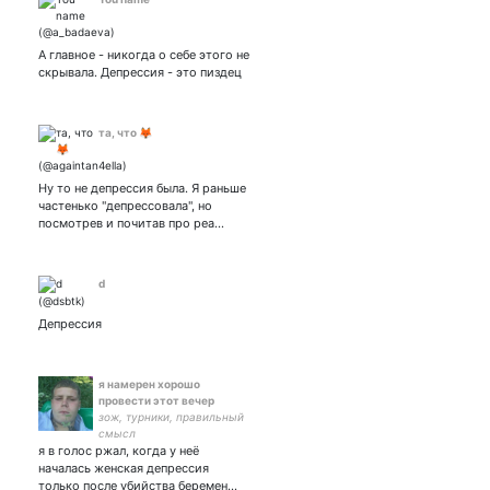
А главное - никогда о себе этого не
скрывала. Депрессия - это пиздец
та, что 🦊
Ну то не депрессия была. Я раньше
частенько "депрессовала", но
посмотрев и почитав про реа…
d
Депрессия
я намерен хорошо
провести этот вечер
зож, турники, правильный
смысл
я в голос ржал, когда у неё
началась женская депрессия
только после убийства беремен…