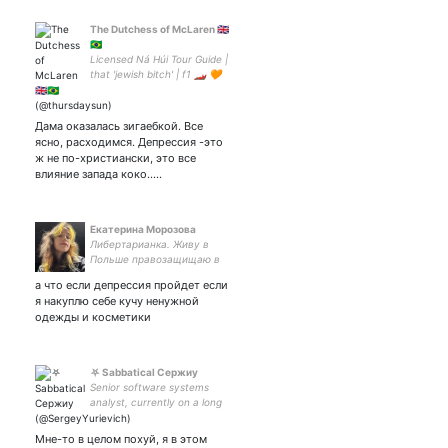
The Dutchess of McLaren 🇬🇧
🇧🇷
Licensed Ná Húi Tour Guide |
that 'jewish bitch' | f1 🏎 🧡
𓃵 #MCL36 #LH44| mcu |
🌐: 🇰🇷 | | no war
Дама оказалась зигаебкой. Все
ясно, расходимся. Депрессия -это
ж не по-христиански, это все
влияние запада коко..…
Екатерина Морозова
Либертарианка. Живу в
Польше правозащищаю в
России 🐈
а что если депрессия пройдет если
я накуплю себе кучу ненужной
одежды и косметики
⛧ Sabbatical Сержиу
Senior software systems
analyst, currently on a long
vacation ⛧TST. Speaking:
Russian, English; Estudo
Мне-то в целом похуй, я в этом
Português All your base are