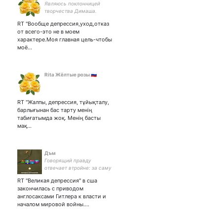
Являюсь поклонницей
творчества Димаша.
#Dimash1Number
RT "Вообще депрессия,уход,отказ
#TwitterDears
от всего-это не в моем
характере.Моя главная цель-чтобы
моё…
Rita Жёлтые розы 🇷🇺
RT "Жалпы, депрессия, тұйықталу,
барлығынан бас тарту менің
табиғатымда жоқ. Менің басты
мақ…
Дъм
Говорящий правду
отвечает втройне: за саму
правду, за себя, за того,
RT "Великая депрессия" в сша
кому он её сообщает.
закончилась с приводом
Солдат Истины, комдив.
англосаксами Гитлера к власти и
No DM
началом мировой войны.…