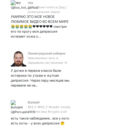
эру
SCP-объект класса Дед |
асексуальная хорни-
УМИРАЮ ЭТО МОЕ НОВОЕ
катастрофа | типа
фотограф | current:
ЛЮБИМОЕ ВИДЕО ВО ВСЕМ МИРЕ
харрингроув, лунный
😭😭😭😭😭❤️❤️❤️❤️❤️❤️ смотрю
рыцарь, мг(чд) |
его по кругу моя депрессия
мультишиппер
исчезает кожа о…
Ленинградский сибиряк
Невозможно петь в
паршивом настроении. И
невозможно сохранить
У дочки в первом классе были
паршивое настроение,
истерики по утрам и жуткая
когда поёшь. Поэтому пой.
депрессия. Через пару месяцев мы
перевели ее на…
BohdaN
#ES_F #NQ_F #trader mostly
#futures less #crypto a bit
#stocks | algorithm and
есть такое наблюдение.. все у кого
automated systems #DJ
есть коты - у всех депрессия 🤔
#cyclist