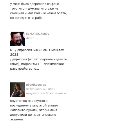
у меня была депрессия на фоне
того, что я думала, что уже не
смешная и мне больше нечем брать,
но сегодня я на рабо…
ELNUR EGAMOV
Artist
RT Депрессия 60х75 см. Смеш.тех.
2023
Депре́ссия (от лат. deprimo «давить
(вниз), подавить») — психическое
расстройство, о…
пёсий доктор
ветеринарный врач-
невролог в о боже зачем я
переехала в Германию| ко
спустя год приступаю к
мне на ты
последнему этапу этой эпопеи.
Заполняю бумаги, чтобы меня
допустили до практического
экзамен…