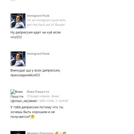
Immigrant Punk
I'm an immigrant punk who
got the fuck out of Russia!
Help here -
Ну депрессия идет на хуй если
2200700117877463
что!))))
Immigrant Punk
Вникуда) ща у всех депрессия,
присоединяйся!)))
Вова Пашутти
Стендап комик. Знаю
больше трёх слов, с чумой
никак не связан. Всё
У тебя депрессия потому что ты
сказанное мной шутка.
хочешь быть хорошим и не
получается?🤔
Марина Лукьянец 🌈 💫🌿