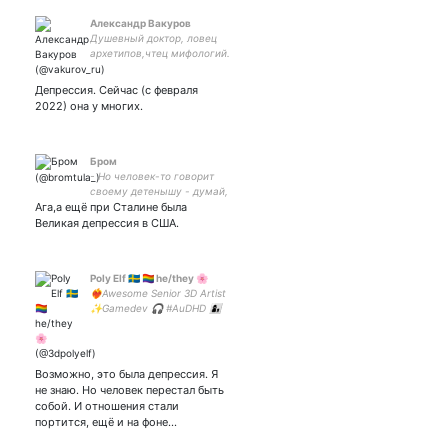
Александр Вакуров
Душевный доктор, ловец
архетипов,чтец мифологий.
Этика,эстетика. Важно
помнить: Победившее
Депрессия. Сейчас (с февраля
Добро автоматически
2022) она у многих.
переходит на сторону Зла.
Бром
- Но человек-то говорит
своему детенышу - думай,
Ага,а ещё при Сталине была
как я, а это уже
преступление ! Стругацкие
Великая депрессия в США.
Гадкие лебеди...
Poly Elf 🇸🇪 🏳️‍🌈 he/they 🌸
❤️‍🔥Awesome Senior 3D Artist
✨Gamedev 🎧 #AuDHD 👩‍👦
Single Parent 🧝Elf 🌈
LGBTQIA+ 🖤🐘🤍💜 🦀🌟
Tattooed 🧚 Unmasking and
drawing #nonai #humanart
Возможно, это была депрессия. Я
не знаю. Но человек перестал быть
собой. И отношения стали
портится, ещё и на фоне…