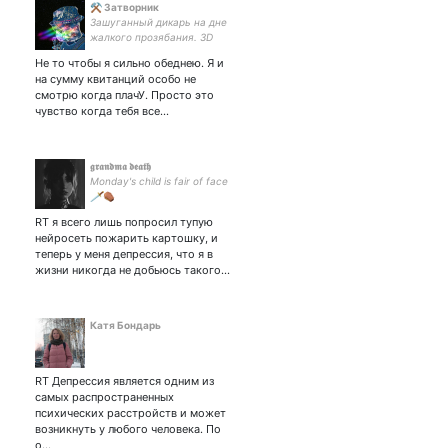
⚒ Затворник
Зашуганный дикарь на дне
жалкого прозябания. 3D
дизайнер только в своих
Не то чтобы я сильно обеднею. Я и
мечтах. Я в дикой пустыне,
на сумму квитанций особо не
где на миллионы световых
смотрю когда плачУ. Просто это
лет вокруг нет ни единой
чувство когда тебя все…
живой души.
𝖌𝖗𝖆𝖓𝖉𝖒𝖆 𝖉𝖊𝖆𝖙𝖍
Monday's child is fair of face
🗡️⚰️
RT я всего лишь попросил тупую
нейросеть пожарить картошку, и
теперь у меня депрессия, что я в
жизни никогда не добьюсь такого…
Катя Бондарь
RT Депрессия является одним из
самых распространенных
психических расстройств и может
возникнуть у любого человека. По
о…