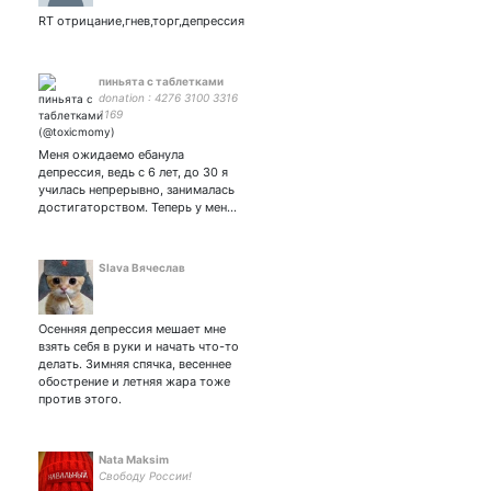
RT отрицание,гнев,торг,депрессия
пиньята с таблетками
donation : 4276 3100 3316
1169
Меня ожидаемо ебанула
депрессия, ведь с 6 лет, до 30 я
училась непрерывно, занималась
достигаторством. Теперь у мен…
Slava Вячеслав
Осенняя депрессия мешает мне
взять себя в руки и начать что-то
делать. Зимняя спячка, весеннее
обострение и летняя жара тоже
против этого.
Nata Maksim
Свободу России!