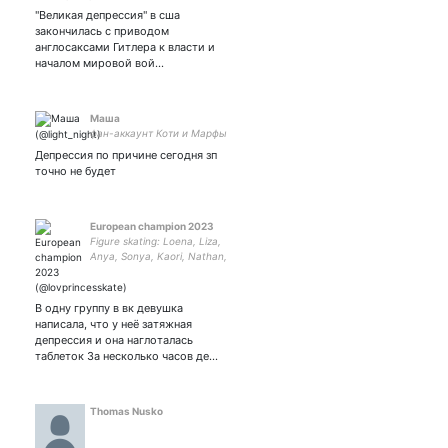
"Великая депрессия" в сша
закончилась с приводом
англосаксами Гитлера к власти и
началом мировой вой…
Маша
фан-аккаунт Коти и Марфы
Депрессия по причине сегодня зп
точно не будет
European champion 2023
Figure skating: Loena, Liza,
Anya, Sonya, Kaori, Nathan,
Wakaba, Yuzuru, Misha,
Nastya, Aliona// British Royal
Family: Prince & Princess of
В одну группу в вк девушка
Wales
написала, что у неё затяжная
депрессия и она наглоталась
таблеток За несколько часов де…
Thomas Nusko