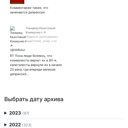
Комментарии такие, что
начинается депрессия
Товарищ Квантовый
Коммунист ☭
Родился, разочаровал
родителей, умер. Los
trabajadores de todos los
países se unen!!!
RT Пока люди боялись, что
коммунисты вернут их в 80-е,
капиталисты вернули их в начало
20 века, где впереди великая
депрессия…
Выбрать дату архива
2023
(97)
2022
(323)