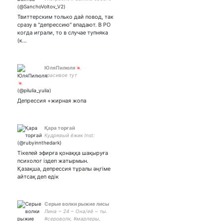
слова. Журнализд в
DOAX/NETXA. ☄ SW 4871
Твиттерским только дай повод, так
8734 4402
сразу в "депрессию" впадают. В РО
когда играли, то в случае тупняка
(к…
ЮляПилюля🍬
красивое тут
Депрессия +жирная жопа
Қара торғай
Кудрявый ёжик Inst:
Тікелей эфирға қонаққа шақыруға
психолог іздеп жатырмын.
Қазақша, депрессия тұралы әңгіме
айтсақ деп едік
Серые волки рыжие лисы
Лина ~ 24 ~ Она/её ~ ты.
#сероволк, #марлеры,