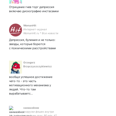
Отрицание гнев торг депрессия
включаю дискографию инстасамки
WomanHit
Интернет-журнал
WomanHit.ru * Все новости
звезд
Депрессия, булимия и не только:
звезды, которые борются
с психическими расстройствами
Grzegorz
Brzęczyszczykiewicz
вообще успешное достижение
чего-то - это часть
мотивационного механизма у
людей. Что-то там
вырабатываетс…
ханмазёнок
снаружи фешен внутри
депрешен max: 90 min: 47