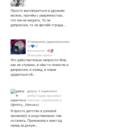
Просто выговориться и друзьям
можно, причём с уверенностью,
что им не насрать. То ли
депрессия, то ли фигнёй страда…
🕊продавец здравомыслия
🤍💙🤍
Яжпсихолог 🧠🧙‍♀️
Телеграм-канал -
Это действительно непросто Мне,
как ни странно, в чём-то помогли и
депрессия, и ковид, в плане
удариться об…
galaxy ☆ supernova
амбассадор красивых
платьев, сероволков и
сериала Lost. I'd like your
feedback. Tell me if I was
Я просто детство в узловой
brilliant or simply outstanding
провела))) и родственники там
остались. Приезжала к ним год
назад за докум…