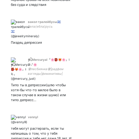
без суда и следствия
вакол тралейбусы🇮🇱
бела(ебла)русь
Пиздец депрессия
❁ཻུ۪۪Mercuryal『🌸👺🦊🌸』⨾
༉‧₊
⚢лесбиянка⚢|радфем
взгляды|феминитивы|
гетерофобия и мизандрия-
это почётно|my gf/парная-
Типо ты в депрессии(шлю чтобы
cr:mkay_draws
хотя-бы что-то милое было в
таком случае в жизни шуню) или
типо депресс…
vennyl
тебя могут растерзать, если ты
напишешь о том, что у тебя
депрессия и тебе нет даже 18 лет. И