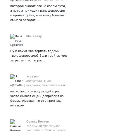
goal: 45
которое сносит все на своем пути,
а потом приходит вина депрессия
и прочая хуйня, я не вижу больше
смысла голодать…
life is easy
Ну и нахуя мне терпеть годами
твою депрессию? Если твой мужик
загрустит, то ты раз…
★ стася
андертейл, фнаф,
овервотч, бензопила и так
далее | 22 | про-радфем |
насколько я знаю у людей с рас
рисую картинки еще
часто бывает еще и депрессия но
иногда | очень много ною
формулировка что это признак....
извините
ну такое
Санька Волтов
Тот самый Драгапульт.
Ультрабист. Сайкло своего