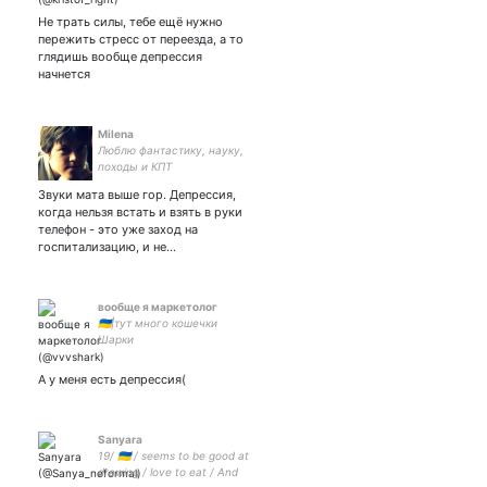
тебя? When unjustice
Не трать силы, тебе ещё нужно
becomes law, resistance
пережить стресс от переезда, а то
becomes duty.
глядишь вообще депрессия
начнется
Milena
Люблю фантастику, науку,
походы и КПТ
Звуки мата выше гор. Депрессия,
когда нельзя встать и взять в руки
телефон - это уже заход на
госпитализацию, и не…
вообще я маркетолог
🇺🇦|тут много кошечки
Шарки
А у меня есть депрессия(
Sanyara
19/ 🇺🇦 / seems to be good at
drawing / love to eat / And