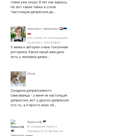
говне уже скоро 9 лет как варюсь.
belong to me
Но вот такие тейки в стиле
"настоящая депрессия де…
лингвист-приколист🇳🇱🇪🇪
🇵🇱
все никак не начинающий
музыкант, лингвофил,
У мема и авторки очень токсичная
тактильный котик учу
нидерландский 🇳🇱 🇩🇪🇫🇷
риторика. Какое нахуй вам дело
когда-нибудь доучу 🇪🇪🇵🇱
есть у человека депре…
когда-нибудь доеду
Gena
Синдром депрессивного
самозванца - у меня не настоящая
депрессия, вот у других депрессия
ого-го, а я просто всех об…
Криштоф 🏴
В ожидании нового
порядка Есть фетиш на
солярные символы, а у