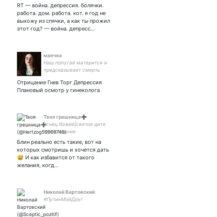
RT — война. депрессия. болячки.
работа. дом. работа. кот. я год не
выхожу из спячки, а как ты прожил
этот год? — война. депресс…
маечка
Наш попугай матерится и
предсказывает смерть
Отрицание Гнев Торг Депрессия
Плановый осмотр у гинеколога
Твоя грешница➕
агнец божий|святое дитя
преисподнии
Блин реально есть такие, вот на
которых смотришь и хочется дать
😅 И как избавится от такого
желания, когд…
Николай Вартовский
#ПутинМойДруг