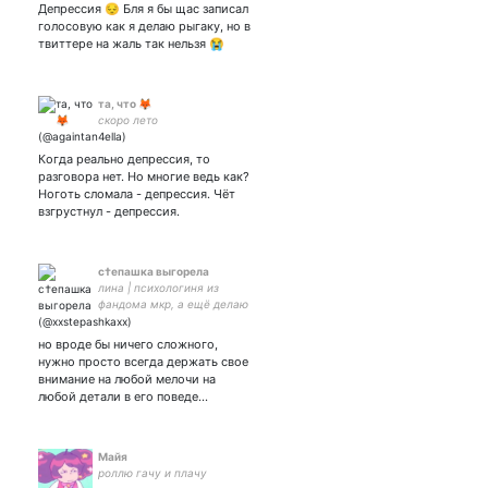
I'm also an aspiring artist.
Депрессия 😔 Бля я бы щас записал
голосовую как я делаю рыгаку, но в
твиттере на жаль так нельзя 😭
та, что 🦊
скоро лето
Когда реально депрессия, то
разговора нет. Но многие ведь как?
Ноготь сломала - депрессия. Чёт
взгрустнул - депрессия.
с†епашка выгорела
лина | психологиня из
фандома мкр, а ещё делаю
бомбочки для ванн! //
закрытка -
но вроде бы ничего сложного,
нужно просто всегда держать свое
внимание на любой мелочи на
любой детали в его поведе…
Майя
роллю гачу и плачу