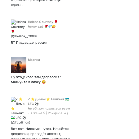
под кровавым дождём
сдала…
Helena Courtney 🌹
Horny slut 🌹💎😜
RT Пиздец депрессия
Марина
Ну что,у кого там депрессия?
Маякуйте в личку 😜
Z ⭐ Димон ⭐️ Ташкент 🇺🇿
LFC ⚽️
Не обязан нравиться всем
- я же не $ | Рождён в ☭ |
Без обид, товарищи, но
читаю не всех, однако
спасибо тем, кто читает
Вот вот. Никаких шуток. Начнётся
меня😉 | #YNWA ⚽
депрессия, пропадёт аппетит,
#Liverpool FC fan
нервные срывы на всех невиновных