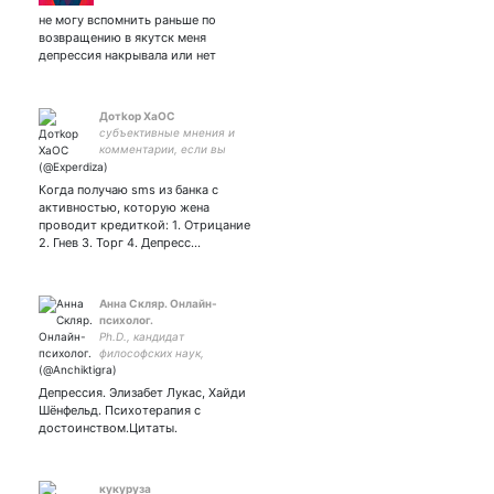
не могу вспомнить раньше по
возвращению в якутск меня
депрессия накрывала или нет
Дoтkoр ХаОС
субъективные мнения и
комментарии, если вы
любите путина, то не
подходите, прокляну и
Когда получаю sms из банка с
забаню #StandWithUkraine
активностью, которую жена
Contact: Threema ID
проводит кредиткой: 1. Отрицание
2. Гнев 3. Торг 4. Депресс…
Анна Скляр. Онлайн-
психолог.
Ph.D., кандидат
философских наук,
психолог. 6🐈cats. Автор
блога Счастье Есть.
Депрессия. Элизабет Лукас, Хайди
Шёнфельд. Психотерапия с
достоинством.Цитаты.
кукуруза