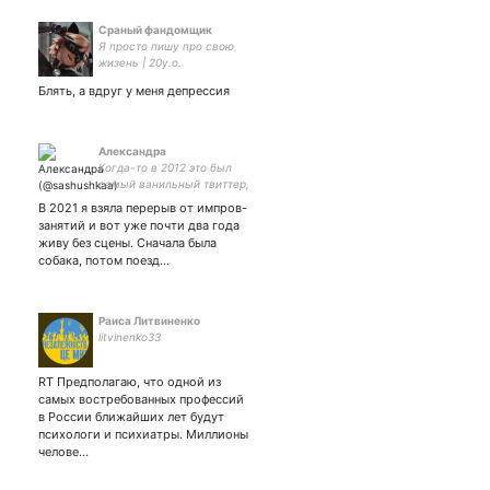
Сраный фандомщик
Я просто пишу про свою
жизень | 20y.o.
Блять, а вдруг у меня депрессия
Александра
Когда-то в 2012 это был
самый ванильный твиттер,
а теперь просто какой-то
В 2021 я взяла перерыв от импров-
твиттер.
занятий и вот уже почти два года
живу без сцены. Сначала была
собака, потом поезд…
Рaиса Литвиненко
litvinenko33
RT Предполагаю, что одной из
самых востребованных профессий
в России ближайших лет будут
психологи и психиатры. Миллионы
челове…