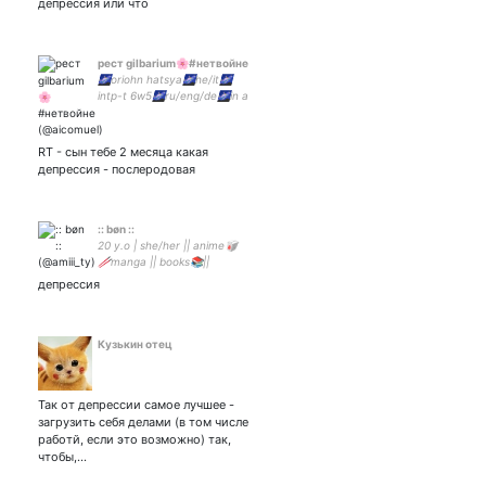
депрессия или что
рест gilbarium🌸#нетвойне
🌌oriohn hatsya🌌he/it🌌
intp-t 6w5🌌ru/eng/de🌌in a
happy marriage with and -
me
RT - сын тебе 2 месяца какая
депрессия - послеродовая
:: bøn ::
20 y.o | she/her || anime🥡
🥢manga || books📚||
drawing 🍃 writing || Vinnie-
депрессия
bunny-brot blog 🐰|| #stay
with me🌻
Кузькин отец
Так от депрессии самое лучшее -
загрузить себя делами (в том числе
работй, если это возможно) так,
чтобы,…