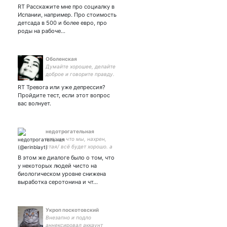
Президент мой друг! КРЫМ
RT Расскажите мне про социалку в
- НАШ! ДОНБАСС-НАШ!!!
Испании, например. Про стоимость
детсада в 500 и более евро, про
роды на рабоче…
Оболенская
Думайте хорошее, делайте
доброе и говорите правду.
Это изменит мир🙌 Пруфы
RT Тревога или уже депрессия?
по запросам не
Пройдите тест, если этот вопрос
предоставляю. Google в
вас волнует.
помощь👐
недотрогательная
потому что мы, нахрен,
стая/ всё будет хорошо. а
что не будет, сделаем
В этом же диалоге было о том, что
сами
у некоторых людей чисто на
биологическом уровне снижена
выработка серотонина и чт…
Укроп поскотовский
Внезапно и подло
аннексировал аккаунт