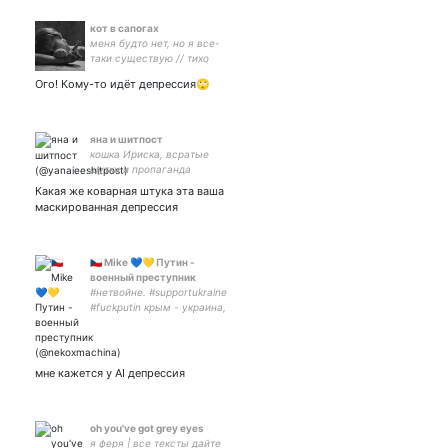
кот в сапогах
меня будто нет, но я все-
таки существую // тихо
сам с собою я веду беседу
Ого! Кому-то идёт депрессия🙄
// если я не полюблю, то
вероятно я двинусь //
#трагичныйотстой и #ost
задротство
яна и шитпост
кошка Ириска, всратые
шутки и пропаганда
содомии • канал про
Какая же коварная штука эта ваша
тюрьму и меня • ex ОВД-
маскированная депрессия
Инфо и другие • закрытка
🇨🇿 Mike 💙💛 Путин -
военный преступник
#нетвойне. #supportukraine
#fuckputin крым - украина,
путину - пиздюль,
оккупантам - смрт
щитпост, очень редко
техническое про #Fedora,
мне кажется у AI депрессия
#Go, #Java
oh you've got grey eyes
я феря | все тексты дайте