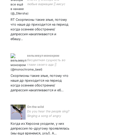
любые вариации || иисус
терпел и нам велел || не
тону а гуляю по дну
RT Скорпионы такие злые, потому
что наше др приходится на период
когда осеннее обострение/
депрессия накапливаются и
ебашу…
вельзевул монохром
бесцветная сущность во
главе своего ада ||
пытаюсь вырваться из
цепей райтблока || хтонь,
Скорпионы такие злые, потому что
что станет легендой ||
наше др приходится на период
оллинклюз & прошипп ||
когда осеннее обострение/
они/он
депрессия накапливаются и еб…
On the wild
Do you hear the people sing?
Singing a song of angry
men? It is the music of a
Когда из Херсона уходили, у них
people Who will not be slaves
депрессия по-другому проявлялась
again!
(мы еще вренемся, ухъ!). А…