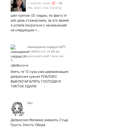
✧ ʀᴀᴅɪᴄᴀʟ ғᴀɴʏᴜ 💢 ✧ 𝙛𝙨:
rika, kaori, mai, boyang,
yuna & mao, sui&han ✧
шëл третий (3) (ладно, по факту 4-
genshin shitpost ✧ pfp by ✧
ый) день стажировки, за это время
я успела посраться с начальницей
на следующие т…
лавандовое сердце:UA🔪
#𝐂𝐇𝐑𝐎𝐋𝐋𝐎: 𝐢'𝐥𝐥 𝐟𝐢𝐥𝐥 𝐭𝐡𝐞
𝐠𝐫𝐚𝐯𝐞𝐲𝐚𝐫𝐝𝐬 𝐮𝐧𝐭𝐢𝐥 𝐢 𝐡𝐚𝐯𝐞 𝐲𝐨𝐮 ⠀⠀
блять те 12 сука уже дереализация
депрессия хуесия РОБЛОКС
ВЫКЛЮЧИ БЛЯТЬ ГОСПОДИ И
ТИКТОК УДАЛИ
ikki
Депрессия Желание умирать Стыд
Грусть Злость Обида