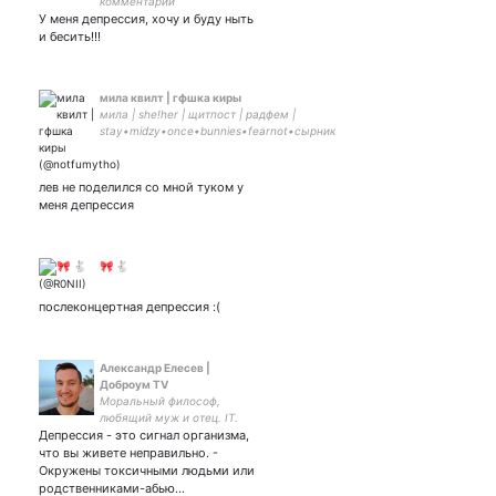
комментарии
У меня депрессия, хочу и буду ныть
и бесить!!!
мила квилт | гфшка киры
мила | she!her | щитпост | радфем |
stay•midzy•once•bunnies•fearnot•сырник
| сб, пожалуйста!!
лев не поделился со мной туком у
меня депрессия
🎀 🐇
послеконцертная депрессия :(
Александр Елесев |
Доброум TV
Моральный философ,
любящий муж и отец. IT.
Депрессия - это сигнал организма,
Добровольные отношения
- конец государству и
что вы живете неправильно. -
манипуляторам в семье!
Окружены токсичными людьми или
Ютуб канал
родственниками-абью…