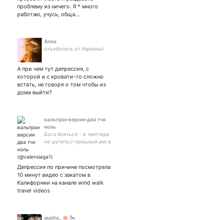
проблему из ничего. Я * много
работаю, учусь, обща…
Anna
отъебитесь от Украины!
А при чем тут депрессия, с
которой и с кровати-то сложно
встать, не говоря о том чтобы из
дома выйти?
вальтрон версия два тчк
ноль
Бога бояться - в твиттере
не шутить// прошлый акк в
блоке
Депрессия по причине посмотрела
10 минут видео с закатом в
Калифорнии на канале wind walk
travel videos
qualia_ 🪷 🎠