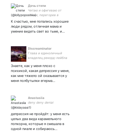
Дочь степи
Читаю и офигеваю от
жизни, перегорев в
декрете.
К счастью, мне попались хорошие
люди рядом, отличная мама и
умение видеть свет во тьме, и…
Discreaminator
Глава и единоличный
владелец рекорд-лейбла
Discreaminator.Более
Знаете, как у меня плохо с
известен как Александр
психикой, какая депрессия у меня,
Высоцкий.
как мне тяжело ой оказывается у
меня полбутылки егерма…
Anastasiia
deny deny denial
депрессия не пройдёт: у меня есть
целых два вида карамельного
попкорна, которые я смешала в
одной пиале и собираюсь…