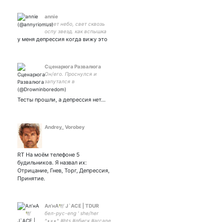
annie
сияет небо, свет сквозь
оспу звезд. как вспышка
у меня депрессия когда вижу это
гнева, я в своем доме
гость
Сценарюга Развалюга
Он/его. Проснулся и
запутался в
пододеяльнике ногами, и
уже пора ложжиться
Тесты прошли, а депрессия нет...
спать. Всё, что я умею -
лежать и ничего не делать.
Andrey_ Vorobey
RT На моём телефоне 5
будильников. Я назвал их:
Отрицание, Гнев, Торг, Депрессия,
Принятие.
Ал’нА🕊️ J`ACE | TDUR
бел-рус-eng ' she/her
^•×•^ #bts #лбиск #arcane