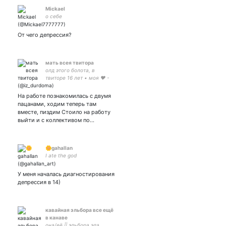
Mickael
о себе
От чего депрессия?
мать всея твитора
олд этого болота, в
твиторе 16 лет • моя ❤ -
На работе познакомилась с двумя
пацанами, ходим теперь там
вместе, пиздим Стоило на работу
выйти и с коллективом по…
🌼gahallan
I ate the god
У меня началась диагностирования
депрессия в 14)
кавайная эльбора все ещё
в канаве
она/её || эльбора эла