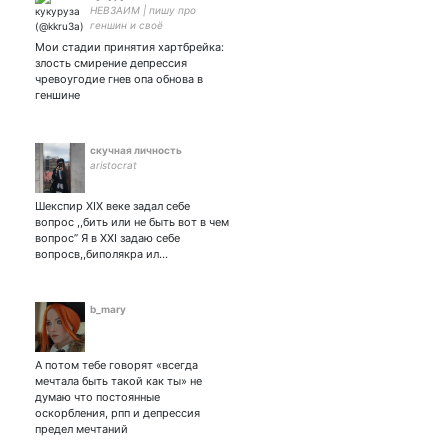
НЕВЗАИМ | пишу про
геншин и своё
существование за морем |
Мои стадии принятия хартбрейка:
21 | ENFP 7w8 | AR60 |
злость смирение депрессия
чревоугодие гнев опа обнова в
геншине
скучная личность
aristocrat
Шекспир XIX веке задал себе
вопрос ,,бить или не быть вот в чем
вопрос’’ Я в XXI задаю себе
вопросв,,биполякра ил…
b_mary
А потом тебе говорят «всегда
мечтала быть такой как ты» не
думаю что постоянные
оскорбления, рпп и депрессия
предел мечтаний