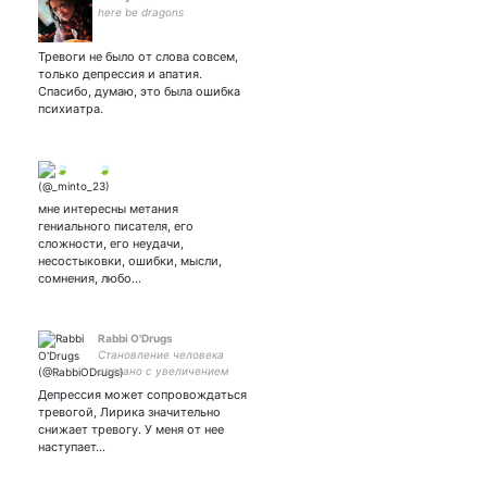
here be dragons
Тревоги не было от слова совсем,
только депрессия и апатия.
Спасибо, думаю, это была ошибка
психиатра.
🍃
мне интересны метания
гениального писателя, его
сложности, его неудачи,
несостыковки, ошибки, мысли,
сомнения, любо…
Rabbi O'Drugs
Становление человека
связано с увеличением
разнообразия
Депрессия может сопровождаться
потребляемых им
тревогой, Лирика значительно
веществ. — Фридрих
снижает тревогу. У меня от нее
Энгельс
наступает…