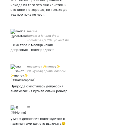
Я по жизни принимаю решения
исходя из того что мне хочется, и
это конечно хорошо, но только до
тех пор пока не наст…
marina
I tweet a lot and draw
sometimes // 20+ yo and still
- сын тебе 2 месяца какая
a dumbass lesbian// I love
sorbet/gelato and fem!la
депрессия - послеродовая
squadra and (my gf) so
much it's unreal
она хочет ✨money✨
20, куколд одним словом
Природа очистилась депрессия
вылечилась я купила слайм ренчер
开
у меня депрессия после эдитов с
палмнынгами как это вылечить😔