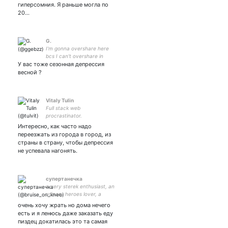
гиперсомния. Я раньше могла по
20…
G.
I'm gonna overshare here
bcs I can't overshare in
У вас тоже сезонная депрессия
person anymore
весной ?
Vitaly Tulin
Full stack web
procrastinator.
Интересно, как часто надо
переезжать из города в город, из
страны в страну, чтобы депрессия
не успевала нагонять.
супертанечка
a very sterek enthusiast, an
xdinary heroes lover, a
forever fan of the witcher,
очень хочу жрать но дома нечего
shoujo manga and other
есть и я ленюсь даже заказать еду
million things | Russia
пиздец докатилась это та самая