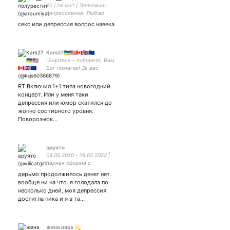
20 | tw мат | Тревожно-
депрессивное. Люблю
своих котов, геншин и
секс или депрессия вопрос навека
Анечьку🤍❤️🤍
Kam27🇺🇦🇺🇲🇨🇦🇬🇧🇪🇺
“Борітеся – поборете, Вам
Бог помагає! За вас
правда, за вас слава. І
воля святая!”
RT Включил 1+1 типа новогодний
концерт. Или у меня таки
депрессия или юмор скатился до
жопно сортирного уровня.
Поворознюк…
аруято
04.05.2020 - 18.02.2022 |
парная оформа с
дерьмо продолжилось денег нет.
вообще ни на что. я голодала по
несколько дней, моя депрессия
достигла пика и я в та…
жена ияра 💫