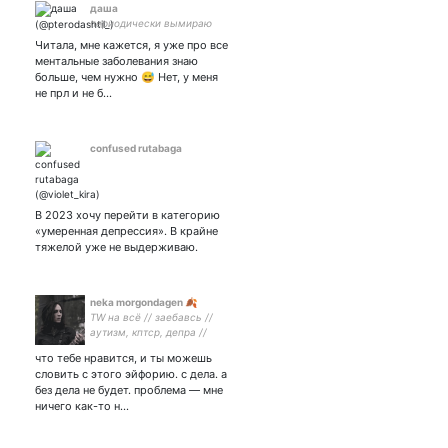
даша
периодически вымираю
Читала, мне кажется, я уже про все
ментальные заболевания знаю
больше, чем нужно 😅 Нет, у меня
не прл и не б…
confused rutabaga
В 2023 хочу перейти в категорию
«умеренная депрессия». В крайне
тяжелой уже не выдерживаю.
neka morgondagen 🍂
TW на всё // заебавсь //
аутизм, кптср, депра //
LOTL, MIW и дарквейв //
что тебе нравится, и ты можешь
эстетика агонии // рисую,
словить с этого эйфорию. с дела. а
но сейчас только свою
без дела не будет. проблема — мне
боль // 5336 6902 0143
ничего как-то н…
0412 на таблы