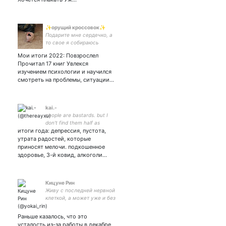
✨орущий кроссовок✨
Подарите мне сердечко, а
то свое я собираюсь
вырвать и сжечь👉👈❤️‍🩹
Мои итоги 2022: Повзрослел
Прочитал 17 книг Увлекся
изучением психологии и научился
смотреть на проблемы, ситуации…
kai.-
people are bastards. but I
don't find them half as
итоги года: депрессия, пустота,
annoying as I find naive
bubble-headed optimists
утрата радостей, которые
who walk around vomiting
приносят мелочи. подкошенное
sunshine. and also I teach
здоровье, 3-й ковид, алкоголи…
English.
Кицуне Рин
Живу с последней нервной
клеткой, а может уже и без
нее, и с бешеными котами
Раньше казалось, что это
усталость из-за работы в декабре