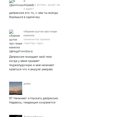
d
if i knew it all then, would i do
it again?
депрессия это то, с чем ты всегда
борешься в одиночку.
сборник шуток про генри
кавилла
номинантка премии
«твиттер года»,
обладательница приза
зрительских симпатий,
амбассадорка шуток про
Депрессия покидает моё тело
жопы, профессиональная
когда у меня срывает
суетологиня и просто
поджелудочную и мне начинает
приятная женщина
казаться что я акшули умираю
arttm
RT Начинает отпускать депрессия.
Надеюсь, тенденция сохранится
Дюймилфочка