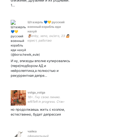
близкими, друзьями и их родными.
1…
Штазерль 💙💛 русский
военный корабль иди
нахуй
🦉enby, xeno, он/его, 23 🤷🏻
юрист, работаю
новогодним эльфом, беды
с башкой, социалист (б, ло,
"нацуклон", со своим
стулом), немец, елцр🌺 🔥
И ну, эпизоды вполне купировались
масква delenda est
(пере)подбором АД и
нейролептика,а полностью и
рекуррентная депре…
volga_volga
18+. Гну свою линию.
wRiTeR in progress. Стэн-
аккаунт хорошей
но продолжаешь жить с козлом,
литературы, хейт-аккаунт
естественно, будет депрессия
дэй джобы.
чайка
официальный