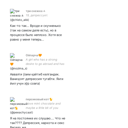
три снежка ⁂
19, депрессует.
Как-то так... Вроде и скучненько
(так на самом деле есть), но в
процессе было неплохо. Хотя все
равно у меня теперь…
Ойпарча🧡
A girl who has a strong
desire to go abroad and has
a wanderlust🍀
Аввалги ӯзим қайтиб келгандек.
Ваниҳоят депрессия тугабти. Янги
йил учун зӯр совға)
персиковый кот🐈
I love mint chocolate and
maybe a little bit of you
(sunsun×beomjun) тгк -
Я на постоянке их слушаю.... Что не
так???? Депрессия, наркота и секс
Весело же