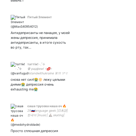
БЫВАЕТ
Пятый Элемент
Антидеприсанты не панацея, у моей
жены депрессия, принимала
антидеприсанты, в итоге сухость
во рту, тах…
таттiк! ‧ .˚⊹
⚢ радфем! ୨💋୧
#standwithukraine ꕤ !!! ꃋᴖꃋ
🔆.°
снова нет сил!😭🔆 лежу целыми
днями😭 депрессия очень
exhausting me😭
саша трусова наша оч 🔥
29🇷🇺language geek |日本語|
한국어 |music| ⛸ skating|
workout| food| Asia п.с тут
пишу чисто бесячие вещи
Просто сплошная депрессия