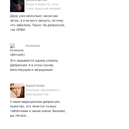
Когда я вырасту, хочу
стать взрослой милфой.
Преподаватель
Двор уже несколько часов как
английского языка,
затих, а я не могу заснуть, потому
лингвист с недописанной
что заболела. Такое. Не депрессия,
кандидатской по Джойсу.
так ОРВИ.
Коленька
Это называется одним словом.
Депрессия. А в этом случае,
вялотекущая и запущенная.
Rudolf Heider
Инженер-программист,
электроакустик.
У меня медицинская депрессия,
пьянство, это лечится только
таблетками и никак иначе. Виноват,
да. Не все…