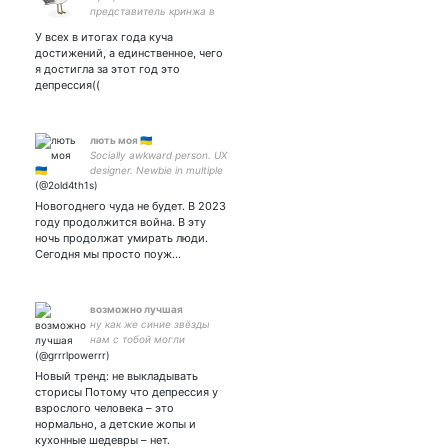
представитель кринжа в
россии и мемодел по
У всех в итогах года куча
геншину
достижений, а единственное, чего
я достигла за этот год это
депрессия((
лють моя 🇺🇦
Socially awkward person. UX
designer. Newbie in multiple
games. Mom of my best
friend.
Новогоднего чуда не будет. В 2023
году продолжится война. В эту
ночь продолжат умирать люди.
Сегодня мы просто поуж…
возможно лучшая
ну как же синие звёзды
нам с тобой могли
присниться
Новый тренд: не выкладывать
сторисы Потому что депрессия у
взрослого человека – это
нормально, а детские жопы и
кухонные шедевры – нет.