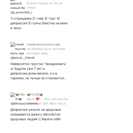
forever young, но это не
точно
1) отрицание 2) гнев 3) торг 4)
депрессия 5) хуячу блестки на веки
и лицо
гений мысли мать ора
не обязана быть ангелом
не в раю живу
Невероятно грустно "праздновать"
нг будучи уже 7 лет в
депрессии,всем весело, а я в
терапии, но лучше не становится…
🦋기다려🦋
Reylo 💔/ ... Ben, you are my
only hope/ Star Wars fan/스
톤볼 감자 마니아
Депрессия ужасно на здоровье
сказывается даже у абсолютно
здоровых людей (( береги себя