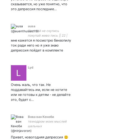
сказывается, но уже понятно, что
это депрессия последние…
ausa
Налетай не скупись
покупай живо пись || 22 |
мне кажется я посмотрю бензопилу
she/her | do not repost my
works without my permission
ток ради него но я уже знаю
депрессия пойдет в комплекте
Lyd
Очень жаль, что так. Не
поддавайтесь им, если не хотите
или не готовы к детям - не делайте
это, будет с…
Вова ван Кеноби
технодром моих мыслей
шальных
Привет, новогодняя депрессия 🙂