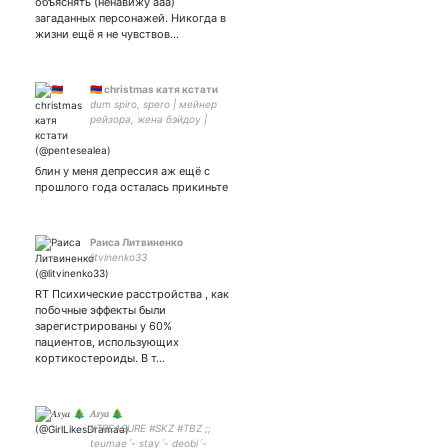
объяснять (ненавижу ааа)
загаданных персонажей. Никогда в
жизни ещё я не чувствов…
🇦🇲 christmas катя кстати
dum spiro, spero | мейнер
рейзора, жена бэйдоу |
восходящий ♐️ луна ♐️
венера ♐️ | пытаюсь учить
китайский и херачить
блин у меня депрессия аж ещё с
барабаны | вожу d&d |
прошлого года осталась прикиньте
радфем | 🏳️‍🌈
Рaиса Литвиненко
litvinenko33
RT Психические расстройства , как
побочные эффекты были
зарегистрированы у 60%
пациентов, использующих
кортикостероиды. В т…
𝐴𝑠𝑦𝑎 🎄
#TREASURE #SKZ #TBZ ;;
teumaeˊ- stayˊ- deobiˊ-