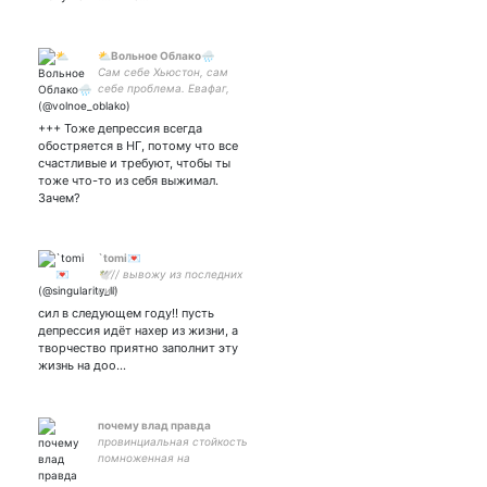
⛅Вольное Облако🌧️
Сам себе Хьюстон, сам
себе проблема. Евафаг,
косплеер, хуйпоймиамор,
похуйгендер, слушаю роцк.
+++ Тоже депрессия всегда
Родитель крыс. Читайте
обостряется в НГ, потому что все
закреп, пж
счастливые и требуют, чтобы ты
тоже что-то из себя выжимал.
Зачем?
`tomi💌
🕊// вывожу из последних
сил
сил в следующем году!! пусть
депрессия идёт нахер из жизни, а
творчество приятно заполнит эту
жизнь на доо…
почему влад правда
провинциальная стойкость
помноженная на
бессмысленность