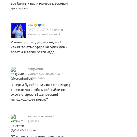
все блять у нас началась массовая
infp-t ;; genshin player ;; bl
lacorns and k-dramas ;; jeff
депрессия
satur is in my heart & mind
24/7 🪐
кто 💛💙🕊
ENTP-T; ESTP; Бакуго и
Хисока - мой личный
гарем
У меня просто депрессия, а 31
какая-то атмосфера на один день
ёбает и я такая бляха надо
похуймен
радпох корчик кринж и
душнилово
вроде и бухой но мышление пиздец
трезвое даже ебанутой хуйни не
охота старость? депрессия?
неподходящее пойло?
китаист на охоте
总累死了...
RT вы хоть понимаете насколько