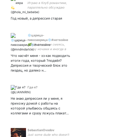
Играю в Клуб романтики,
параллельно обсуждаю
футбол и итальянскую
музыку #realmadrid
Год новый, а депрессия старая
#chelsea #bigtimerush
#keiino #metamoro
#клубромантики
❄царица-
пивозаврица❄#нетвойне
🌿иду по жизни смеясь,
плачу ночами и иногда в
твиттере🌿жизнь и
Что насчёт меня - хз как подводить
мюзиклы: австрофд,
итоги года, который ?подвёл?
MLOR🎼 всё страньше и
Депрессия и творческий блок это
страньше всё чудесатее и
пиздец, но далеко н…
чудесатее🦄
Где я?
Не знаю депрессия ли у меня, я
прихожу домой с работы на
которой улыбаюсь общаясь с
коллегами и сразу ложусь плакат…
SebastianOvodov
Just some dude who doesn't