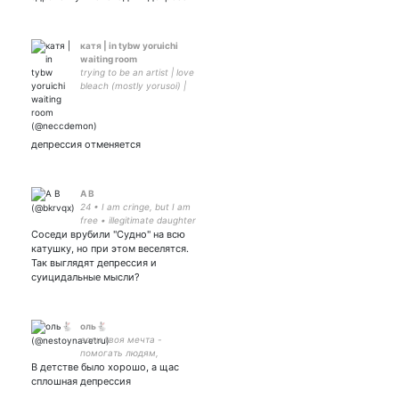
катя | in tybw yoruichi
waiting room
trying to be an artist | love
bleach (mostly yorusoi) |
RUS/ENG, невзаимная;
самая крутая жена
депрессия отменяется
A B
24 • I am cringe, but I am
free • illegitimate daughter
Соседи врубили "Судно" на всю
of Mike Shinoda • talking to
myself • constant butthurt
катушку, но при этом веселятся.
Так выглядят депрессия и
суицидальные мысли?
оль🐇
если твоя мечта -
помогать людям,
В детстве было хорошо, а щас
попавшим в беду, моя
мечта - лишь ты один🍁
сплошная депрессия
genshin ; mdzs ; tgcf ;