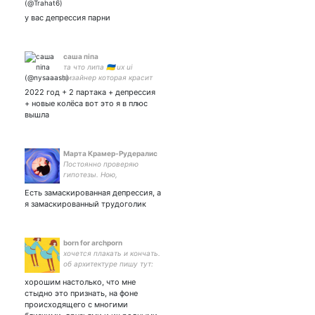
генерируемых мозгом
слов
у вас депрессия парни
саша піпа
та что липа 🇺🇦 ux ui
дизайнер которая красит
кнопки и жалуется на
2022 год + 2 партака + депрессия
жизнь
+ новые колёса вот это я в плюс
вышла
Марта Крамер-Рудералис
Постоянно проверяю
гипотезы. Ною,
рефлексирую и делюсь
Есть замаскированная депрессия, а
штуками. Искренне и
я замаскированный трудоголик
анонимно. Подпишись на
меня 🤞
born for archporn
хочется плакать и кончать.
об архитектуре пишу тут:
хорошим настолько, что мне
стыдно это признать, на фоне
происходящего с многими