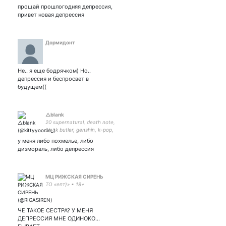
прощай прошлогодняя депрессия,
привет новая депрессия
Дормидонт
Не.. я еще бодрячком) Но..
депрессия и беспросвет в
будущем((
△blank
20 supernatural, death note,
black butler, genshin, k-pop,
solo leveling, mdzs, tgcf,
у меня либо похмелье, либо
iruna online
дизмораль, либо депрессия
МЦ РИЖСКАЯ СИРЕНЬ
ТО «епт)» • 18+
ЧЕ ТАКОЕ СЕСТРА? У МЕНЯ
ДЕПРЕССИЯ МНЕ ОДИНОКО…