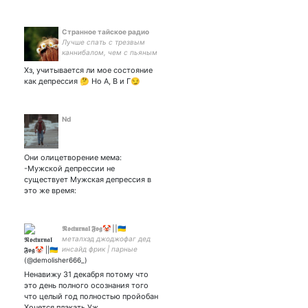
Странное тайское радио
Лучше спать с трезвым
каннибалом, чем с пьяным
христьянином©
Хз, учитывается ли мое состояние
как депрессия 🤔 Но А, В и Г😏
Nd
Они олицетворение мема:
-Мужской депрессии не
существует Мужская депрессия в
это же время:
𝕹𝖔𝖈𝖙𝖚𝖗𝖓𝖆𝖑 𝕱𝖔𝖌🤡 ||🇺🇦
металхэд джоджофаг дед
инсайд фрик | парные
аватарки с
Ненавижу 31 декабря потому что
это день полного осознания того
что целый год полностью пройобан
Хочется плакать Уж…