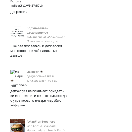
жрать и спать с любимым
мужиком. Я всё сказала.
Депрессия
Вдохновенье-
сдохнаверное
#МотивэйшнПоМьюзэйшн
Пристально слежу за
Я не реализовалась и депрессия
своим продвижением в
музыке😒 Пытаюсь
мне просто не даёт двигаться
сделать максимально
дальше
вдохновляющий акк.. Не
выходит.. Что ж, надеюсь
поржём хоть
ма шери 👁
профессионалка в
закатывании глаз до
другой галактики
депрессия не понимает покидать
ей моё тело или не рыпаться когда
с утра первого января я врубаю
эйфорию
AManFromNowhere
Was born in Moscow.
Nevertheless I live in Earth!