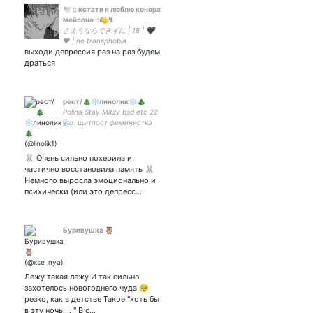
🕊️ :: кстати я люблю конора
мейсона ::🍋↯
さようならできずに | 18 | 🖤
❤️ | no transphobia
выходи депрессия раз на раз будем
драться
рест/🎄❄️линолик❄️🎄
Polina Stay Mitzy bsd etc 22
y.o. щитпост феминистка
Не тот волк, что волк, а тот,
что хуй.
🐰 Очень сильно похерила и
частично восстановила память 🐰
Немного выросла эмоционально и
психически (или это депресс…
Буривушка 🦉
Лежу такая лежу И так сильно
захотелось новогоднего чуда 🥺
резко, как в детстве Такое "хоть бы
в эту ночь.... " В с…