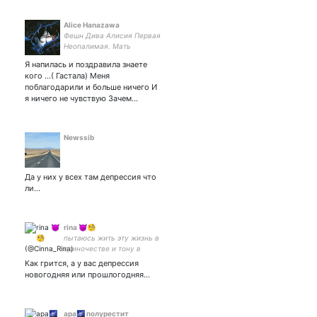
bangtan💜
Alice Hanazawa
Фешн Дива Алисия Первая
Неопалимая. Мать
Сельского Гранджа,
Я напилась и поздравила знаете
Повелительница Мешков с
кого ...( Гастала) Меня
Картошкой,
поблагодарили и больше ничего И
разрушительница
я ничего не чувствую Зачем…
Стереотипов моды И мать
котов
Newssib
Да у них у всех там депрессия что
ли...
rina 😈🧐
пытаюсь жить эту жизнь в
одиночестве и тону в
фандомах
Как грится, а у вас депрессия
новогодняя или прошлогодняя...
ара🌌 полурестит