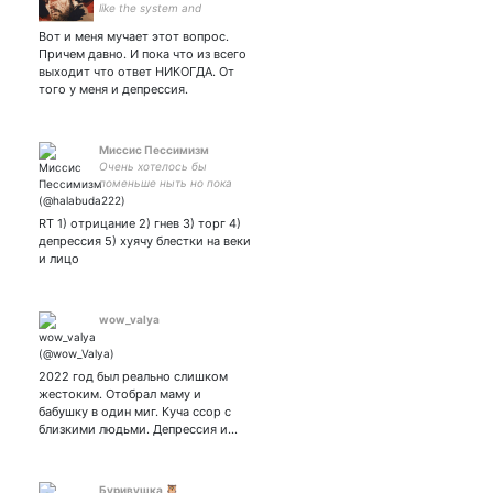
like the system and
dreaming of better life.
Вот и меня мучает этот вопрос.
Причем давно. И пока что из всего
выходит что ответ НИКОГДА. От
того у меня и депрессия.
Миссис Пессимизм
Очень хотелось бы
поменьше ныть но пока
нет такой возможности (с)
RT 1) отрицание 2) гнев 3) торг 4)
депрессия 5) хуячу блестки на веки
и лицо
wow_valya
2022 год был реально слишком
жестоким. Отобрал маму и
бабушку в один миг. Куча ссор с
близкими людьми. Депрессия и…
Буривушка 🦉