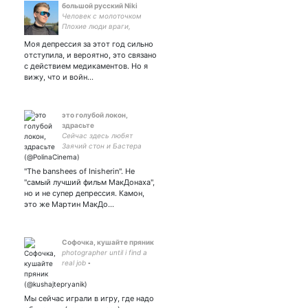
большой русский Niki
Человек с молоточком
Плохие люди враги,
добрые их едят.
Моя депрессия за этот год сильно
отступила, и вероятно, это связано
с действием медикаментов. Но я
вижу, что и войн…
это голубой локон,
здрасьте
Сейчас здесь любят
Заячий стон и Бастера
Китона.
"The banshees of Inisherin". Не
"самый лучший фильм МакДонаха",
но и не супер депрессия. Камон,
это же Мартин МакДо…
Софочка, кушайте пряник
photographer until i find a
real job ▫️
Мы сейчас играли в игру, где надо