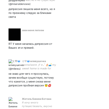
не мыслю и не существую
депрессия лишила меня всего, но я
по прежнему следую за бликами
света
зови меня лепхем
RT У меня началась депрессия от
Ваших зп и премий.
ミ♡🥣 мливушечка
милли/миля 彡 ໑ ₊˚ 🎂🛋 𝗆𝗒
𝗌𝗐𝖾𝖾𝗍 𝗁𝗈𝗆𝖾 𝗂𝗌 𝗆𝖺𝖽𝖾 𝖿𝗈𝗋
𝗁𝗎𝗀𝗌 𝖺𝗇𝖽 𝗄𝗂𝗌𝗌𝖾𝗌
не знаю для чего я проснулась,
зачем вообще существую, потому
что кажется, у меня снова мини
депрессия пробная версия 😇💋
Житель Бикини Ботома
Я хочу много
путешествовать, вкусно