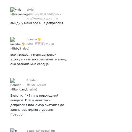
vivie
удачных вам голодных
игр//менеджерка the
выйди у меня всё ещё депрессия
hottest
𝘭𝘪𝘯𝘶𝘴𝘩𝘢 🐈
лина 阿丽娜 | my gf
все, пиздец, у меня депрессия,
ухожу из тви во всем вините алену,
она разбила мне сердце
Bohdan
Тримаймося!
Включил 1+1 типа новогодний
концерт. Или у меня таки
депрессия или юмор скатился до
жопно сортирного уровня.
Поворо…
о дивный новый Ир