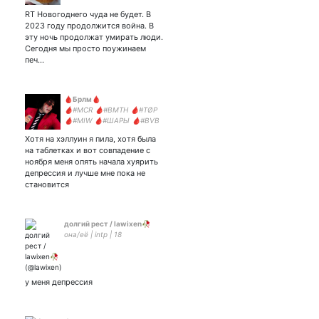
RT Новогоднего чуда не будет. В
2023 году продолжится война. В
эту ночь продолжат умирать люди.
Сегодня мы просто поужинаем
печ…
🩸Брлм🩸
🩸#MCR 🩸#BMTH 🩸#TØP
🩸#MIW 🩸#ШАРЫ 🩸#BVB
🩸#Skillet 🩸#GenshinImpact
Хотя на хэллуин я пила, хотя была
Тревожная Света
на таблетках и вот совпадение с
ноября меня опять начала хуярить
депрессия и лучше мне пока не
становится
долгий рест / lawixen🥀
она/её | intp | 18
у меня депрессия