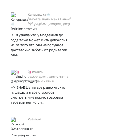
Качерышка🌧️
|можете звать меня Наной|
|⚢| |радфем| |сепфем| |анф,
а не сб| |индикаторы тона
пж| |амариллис
RT я узнала что у младенцев до
белладонна| |зависть и
года тоже может быть депрессия
стресс| |моя гфшка
из-за того что они не получают
достаточно заботы от родителей
они…
🦄 zhuzhu
самое время вернуться в
твиттер и жить в
сюрреалистичном мире в
НУ ЗНАЕШЬ ты все равно что-то
котором я постоянно пощу
пишешь, и я все стараюсь
что-то с Ван Ибо (с)
смотреть я не помню говорила
тебе или нет но оч…
Katabuki
Или депрессия