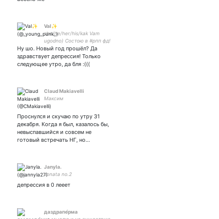
Val✨
she/he/her/his/kak Vam
ugodno) Состою в #рпп фд!
Ну шо. Новый год прошёл? Да
Стэню aNOFaZa max: 75
min: 54 now: 172/5?
здравствует депрессия! Только
следующее утро, да бля :(((
Claud Makiavelli
Максим
Проснулся и скучаю по утру 31
декабря. Когда я был, казалось бы,
невыспавшийся и совсем не
готовый встречать НГ, но…
Janyla.
sonata no.2
депрессия в 0 лееет
даздрапе́рма