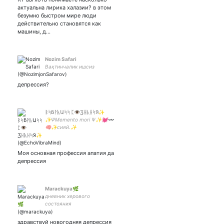
актуальна лирика халазии? в этом
безумно быстром мире люди
действительно становятся как
машины, д…
Nozim Safari
Вақтинчалик ишсиз
депрессия?
ᛒᛋƃᚹᚣԱᛋᛋ ᛈ👁️Ʒᚺᚣᚺᛋᖆ✨
✨ѰMemento mоri Ѱ✨💓〰️
🧠✨сияй.✨
Моя основная профессия апатия да
депрессия
Marackuya🌿
дневник херового
состояния
здравствуй новогодняя депрессия