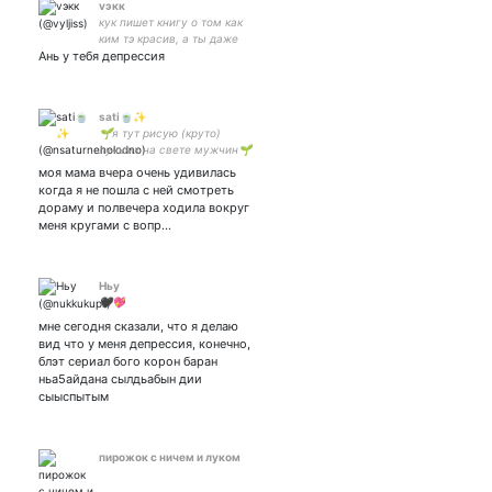
vэкк
кук пишет книгу о том как
ким тэ красив, а ты даже
Ань у тебя депрессия
позвонить не в состоянии,
тупица🫧 глоксиния ♡
бестис ♡ в и д ж у н к у к е
р к а ♡
sati🍵✨
🌱я тут рисую (круто)
лучших на свете мужчин🌱
|| ким намджун is my papa
моя мама вчера очень удивилась
|| таекоок кьютисы || чипсы
когда я не пошла с ней смотреть
с солью! || нэсти дёрти
дораму и полвечера ходила вокруг
хотти💫
меня кругами с вопр…
Ньу
🖤💖
мне сегодня сказали, что я делаю
вид что у меня депрессия, конечно,
блэт сериал бого корон баран
ньа5айдана сылдьабын дии
сыыспытым
пирожок с ничем и луком