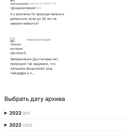
придумать какой-то
заголовок
А у мужчины по природе паника и
депрессия, если до 40 лет не
завалил мамонта?
темная материя
Эмпирически Да и почему нет,
природой так задумано, что
женщина продолжает род.
Чайлдфри и л…
Выбрать дату архива
2023
(97)
2022
(323)