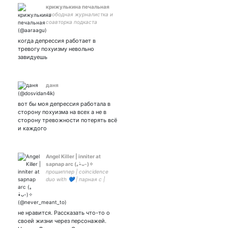
крижулькина печальная
свободная журналистка и
соавторка подкаста
ОКУЛАС // закрытка // she/
her
когда депрессия работает в
тревогу похуизму невольно
завидуешь
даня
вот бы моя депрессия работала в
сторону похуизма на всех а не в
сторону тревожности потерять всё
и каждого
Angel Killer | inniter at
sapnap arc (｡•̀ᴗ-)✧
прошиппер | coincidence
duo with 💙 | парная с |
закрытка -
не нравится. Рассказать что-то о
своей жизни через персонажей.