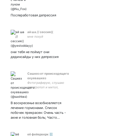
Послеработовая депрессия
ай ша // сессия((
мне похуй
они тебя не поймут они
дединсайды у них депрессия
Сашкез от происходящего
охуевашкез
Фотографирую, слушаю
электропоп и митол,
тетешу кота, работаю в
геймдеве и иногда гамаю.
Душой и сердцем на
В воскресенье возобновляется
севере.
лечение гормонами. Список
побочек прекрасен: Очень часть -
акне и головная боль; Часто…
её фейерверк ⛓️