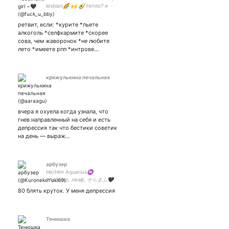
lesbian️🌈 🙌 🥑 тепло? я
старалась🥑 авокадо 🥑 ~
aesthetic girl ~ i luv u, bby ~
ретвит, если: *курите *пьете
🔥 i saw stars 🔥 love this
алкоголь *селфхармите *скорее
life 🔥
сова, чем жаворонок *не любите
лето *имеете рпп *интрове…
крижулькина печальная
вчера я охуела когда узнала, что
гнев направленный на себя и есть
депрессия так что бестики советик
на день — выраж…
арбузер
He/Him Aquarius♒
intp/entp, лвэф, そらまふ🖤
Utaite fan, cosplay ツイステ
80 блять круток. У меня депрессия
❤️. 🐍🦦, 🔶💧, ♠♥, 🔥❄、
レオラギ (не) смешные
медицинские шутки
Тенюшка