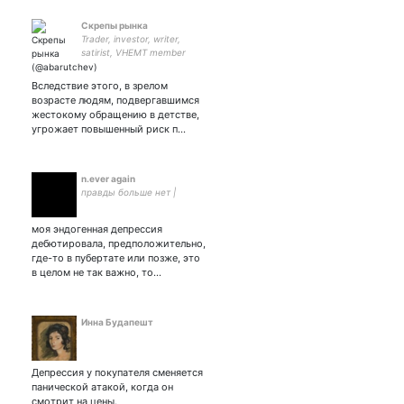
Скрепы рынка
Trader, investor, writer,
satirist, VHEMT member
Изучаю мир, причины
конфликтов, люблю читать
Вследствие этого, в зрелом
про финансы В шутках
возрасте людям, подвергавшимся
присутствует иногда
жестокому обращению в детстве,
примитивизм
угрожает повышенный риск п…
n.ever again
правды больше нет |
моя эндогенная депрессия
дебютировала, предположительно,
где-то в пубертате или позже, это
в целом не так важно, то…
Инна Будапешт
Депрессия у покупателя сменяется
панической атакой, когда он
смотрит на цены.