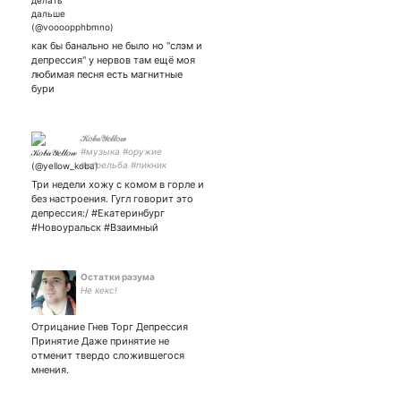
как бы банально не было но "слэм и
депрессия" у нервов там ещё моя
любимая песня есть магнитные
бури
𝒦𝑜𝒷𝒶𝒴𝑒𝓁𝓁𝑜𝓌
#музыка #оружие
#стрельба #пикник
#екатеринбург
Три недели хожу с комом в горле и
#новоуральск
без настроения. Гугл говорит это
депрессия:/ #Екатеринбург
#Новоуральск #Взаимный
Остатки разума
Не кекс!
Отрицание Гнев Торг Депрессия
Принятие Даже принятие не
отменит твердо сложившегося
мнения.