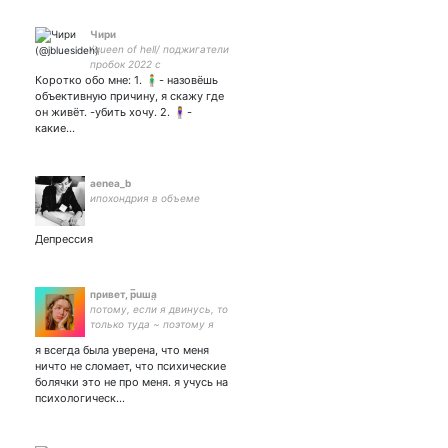
Чири
/queen of hell/ поджигатели
пробок 2022 с
Коротко обо мне: 1. 🧍‍♂️- назовёшь
объективную причину, я скажу где
он живёт. -убить хочу. 2. 🧍‍♀️-
какие…
aenea_b
ипохондрия в объеме
Депрессия
пρивет, p̅uшa̤
потому, если я двинусь, то
только туда ~ поэтому я
сижу здесь стараюсь изо
я всегда была уверена, что меня
всех сил
ничто не сломает, что психические
болячки это не про меня. я учусь на
психологическ…