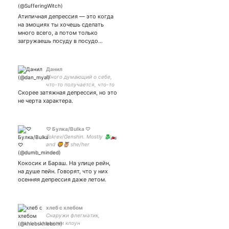
Атипичная депрессия — это когда
на эмоциях ты хочешь сделать
много всего, а потом только
загружаешь посуду в посудо…
Данил
Много думающий о себе,
что-то получается, что-то
Скорее затяжная депрессия, но это
нет, выхожу на свет. Это
личный аккаунт, в нём я не
не черта характера.
вижу, смысл, что-то
скрывать, да и не люблю
скрываться. 18+
♡ Булка/Bulka ♡
Tokrev/Genshin. Mostly 🐉🏍
and 🦁🦉 she/her
EN/RUS/LV
Кокосик и Бараш. На улице рейн,
на душе пейн. Говорят, что у них
осенняя депрессия даже летом.
хлеб с хлебом
Снаружи флегматик,
внутри клоун