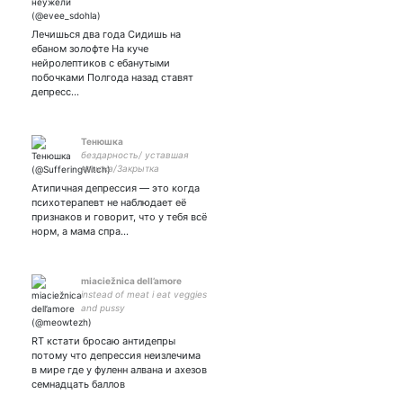
Лечишься два года Сидишь на
ебаном золофте На куче
нейролептиков с ебанутыми
побочками Полгода назад ставят
депресс…
Тенюшка
бездарность/ уставшая
крыска/Закрытка
Атипичная депрессия — это когда
психотерапевт не наблюдает её
признаков и говорит, что у тебя всё
норм, а мама спра…
miaciežnica dell’amore
instead of meat i eat veggies
and pussy
RT кстати бросаю антидепры
потому что депрессия неизлечима
в мире где у фуленн алвана и ахезов
семнадцать баллов