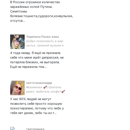
В России огромное количество
заражённых оспой Путина.
Симптомы
болезни:тошнота,судороги,конвульсии,
отсутсв…
Черепаха Пахва-вава
Добро пожаловать в мир
нытья, громкой музыки и
путешествий. Finnish
4 года назад. Я ещё не признала
mama-bear и панда-
себе что меня жрёт депрессия, не
меломан 🐼
потеряла близких, не выгорела.
Ещё не пережила тяж…
настя инженеррр
#взаимная 🚀строитель
ракет, любитель конфет🚀
нытьё о взрослой жизни,
У нас 90% людей не могут
да
позволить себе просто хорошую
психотерапию, потому что либо у
тебя нет деняк, либо ты из т…
твитоняшка