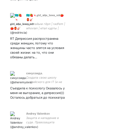
🇰🇿🍓🍬𝖌𝖎𝖗𝖑_𝖜𝖍𝖔_𝖑𝖔𝖛𝖊𝖘_𝖗𝖊𝖉🍅
🏮🎸
қарапайым гёрл | radfem |
whovian | кітап құрты |
анимешница | ¿суретші? |
қаз/русс/eng/🤏deu #nowar
RT Депрессия распространена
#соғысқажоқ ☮️✌️🕊🌍
среди женщин, потому что
geek time fest:
женщины часто злятся на условия
4400430218471776
своей жизни: на то, что они
обязаны делать…
синусоида.
Создала свою школу
английского для IT (и не
только). В блоге пишу про
Съездила к психологу Оказалось у
бизнес, иностранные
меня не выгорание, а депрессия)))
языки, секс, психотерапию
Осталось добраться до психиатра
и совместную жизнь с
Android-разработчиком.
Andrey Valenkov
Защита и нападение в
суде. Правозащита
«Забрало». Эксперт по х/ф