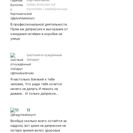
Картошечькой
heißes Brötchen mit
Kartoffelin | хлебобулочное
изделие с Корнеплодиком
создатель
В профессиональной деятельности.
Прям аж депрессия и выгорание от
ожидания ночёвки в коробке на
улице
(не)твой отчуждённый
(не)друг
Я настолько близкий к тебе
человек, Что ради тебя хочется
ничего не делать И лежать на
диване... И только депресси…
💱
Вообще сколько всего остаётся за
кадром, вот даже не депрессия не
потеря зрения волос здоровья