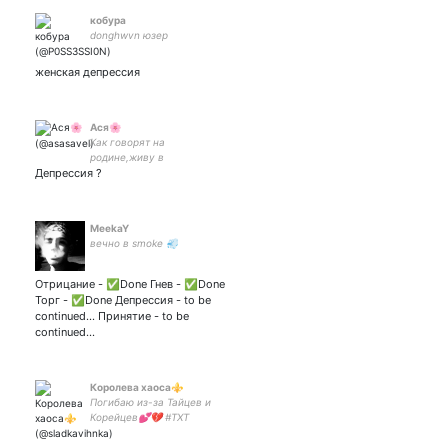
кобура
donghwvn юзер
женская депрессия
Ася🌸
Как говорят на
родине,живу в
Депрессия ?
загнивающей Европе и ем
итальянскую пасту
#взаимная
MeekaY
вечно в smoke 💨
Отрицание - ✅Done Гнев - ✅Done
Торг - ✅Done Депрессия - to be
continued… Принятие - to be
continued…
Королева хаоса⚜
Погибаю из-за Тайцев и
Корейцев💕💔 #TXT
#OnlyOneOf #Treasure #Cix
#Victon #MewGulf