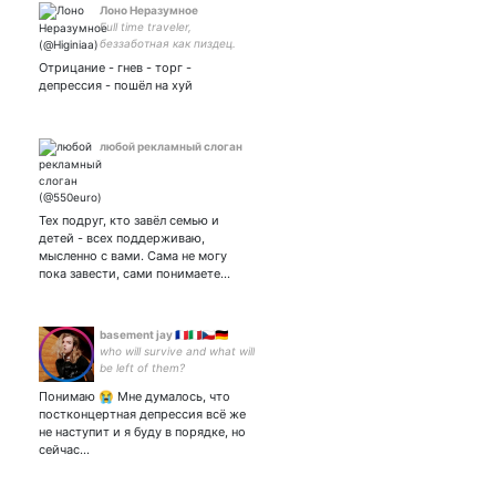
Лоно Неразумное
Full time traveler,
беззаботная как пиздец.
Местный Будда. Все мы
Отрицание - гнев - торг -
вынуждены подчиниться
депрессия - пошёл на хуй
закону кармы.
любой рекламный слоган
Тех подруг, кто завёл семью и
детей - всех поддерживаю,
мысленно с вами. Сама не могу
пока завести, сами понимаете…
basement jay 🇨🇵🇮🇹🇨🇿🇩🇪
who will survive and what will
be left of them?
Понимаю 😭 Мне думалось, что
постконцертная депрессия всё же
не наступит и я буду в порядке, но
сейчас…