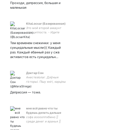
«Чужой»
Проходи, депрессия, большая и
маленькая
KitaLocsar (Базированная)
Это мой второй аккаунт
для щитпоста. - Идите
сюда, если хотите фуррей.
Или сюда
Тем временем снежинки: у меня
суицидальные мысли((( Каждый
раз. Каждый ебанный раз у сжв
активистов есть суицидальн…
Доктар Сон
Анестезіолаг. Дзіўныя
гісторыі. Пішу кнігі, карціны
і крыху пра навуку.
#нетвойне Кніга:
Депрессия — тоже.
мне всё равно что ты
будешь делать дальше
софа вооооппхбмно ||
среди денег и вранья ||
основа в блоке :( ||