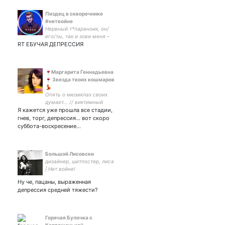
Пиздец в скворечнике
#нетвойне
Нервный т*параноик, он/
его/ты, так и зови меня –
RT ЕБУЧАЯ ДЕПРЕССИЯ
Пиздец. Закрытка: Тг-канал
со стихами:
🍷Маргарита Геннадьевна
🍷 Звезда твоих кошмаров
💃
Опять о мюзиклах своих
думает... // виктимный
Я кажется уже прошла все стадии,
агрессор // а можно в кофе
коньяк, но без кофе? (с) //
гнев, торг, депрессия... вот скоро
ой, всё // Эмма Кэрью //
суббота-воскресение...
Лапуля // княгиня Юсупова
//
Большой Лисовски
дизайнер, шитпостер, лиса
| Нет войне!
Ну че, пацаны, выраженная
депрессия средней тяжести?
Горячая Булочка с