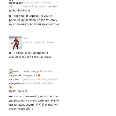
стэн аккаунт син цю |
старый бдсмщик терентий
| ты красива словно фьорд
💙
RT Кокосик и Бараш. На улице
рейн, на душе пейн. Говорят, что у
них осенняя депрессия даже летом.
tom
самый скучный парень
RT Пошла на хуй депрессия
ебаная,я сейчас тебя как заем.
лия! тендер ❦︎ viva las
vengeance❤‍🔥
ужасный солдат, ужасный
мессенджер, ужасный
файрбрифер, ужасный
синнер, ужасная клика,
ужасный человек
мы с психологиней прошли тест на
депрессию и у меня действительно
лёгкая депрессия (?????) блять хуй
знает такое ощ…