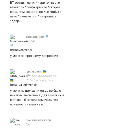
RT ретвит, если: *курите *пьете
алкоголь *селфхармите *скорее
сова, чем жаворонок *не любите
лето *имеете рпп *интроверт
*депр…
бракованная ⛓
пиздос
у меня по прежнему депрессия
ᴊɪᴍɪᴍ_леня 🇺🇦
⟭⟬ᵇᵗˢ𝚏𝚊𝚗 𝚊𝚌𝚌𝚘𝚞𝚗𝚝 :✎﹏
`°𝙹𝚎 𝚝'𝚊𝚒𝚖𝚎 𝚙𝚕𝚞𝚜
𝚚𝚞'𝚑𝚒𝚎𝚛 𝚖𝚊𝚒𝚜 𝚖𝚘𝚒𝚗𝚜 𝚚𝚞𝚎
𝚍𝚎𝚖𝚊𝚒𝚗°´ 23°⋆｡˚⟬⟭ᵃʳᵐʸ⋆｡°. ✄
у меня на щеках никогда не было
╌╌╌╌╌°♡𝚕𝚎𝚗𝚊♡°╌╌⋆
никаких высыпаний даже мелких а
сейчас... Я начала замечать что
появляются мелкие п…
Еве жив неужели
Гав