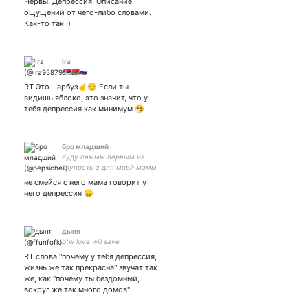
Нервы. Депрессия. Описание
ощущений от чего-либо словами.
Как-то так :)
Ira
🇷🇸🇧🇾󾓬
RT Это - арбуз☝️😌 Если ты
видишь яблоко, это значит, что у
тебя депрессия как минимум 🤧
бро младший
буду самым первым на
глупость а для моей мамы
это преступность || cr:
не смейся с него мама говорит у
него депрессия 😞
дыня
btw love will save
RT слова "почему у тебя депрессия,
жизнь же так прекрасна" звучат так
же, как "почему ты бездомный,
вокруг же так много домов"