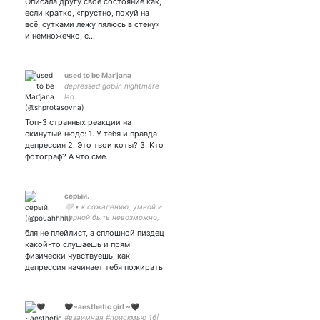
Описала другу своё состояние как,
#NintendoSwitch 23y.o.
если кратко, «грустно, похуй на
Twitch:
всё, сутками лежу пялюсь в стену»
и немножечко, с…
used to be Mar'jana
depressed goblin nightmare
lad
Топ-3 странных реакции на
скинутый нюдс: 1. У тебя и правда
депрессия 2. Это твои коты? 3. Кто
фотограф? А что сме…
серый.
🤍 • к сожалению, умной и
верной быть невозможно,
нельзя • fulcro | 18+
бля не плейлист, а сплошной пиздец
какой-то слушаешь и прям
физически чувствуешь, как
депрессия начинает тебя пожирать
🖤~aesthetic girl ~🖤
#взаимная #поискмью 16|