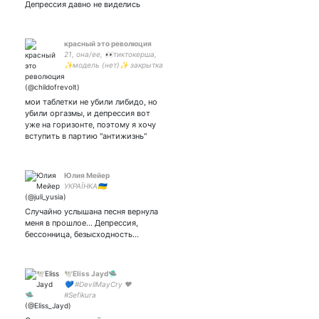
Депрессия давно не виделись
#GoldenChild #P1Harmony
Моя поддержка и любовь
красный это революция
21, она/ее, 👀тиктокерша,
✨модель (нет)✨ закрытка
мои таблетки не убили либидо, но
убили оргазмы, и депрессия вот
уже на горизонте, поэтому я хочу
вступить в партию "антижизнь"
Юлия Мейер
УКРАЇНКА🇺🇦
Случайно услышана песня вернула
меня в прошлое... Депрессия,
бессонница, безысходность...
🕊Eliss Jayd🛸
💙 #DevilMayCry ❤️
#Sefikura
#TheLongestJourney
#GenshinImpact