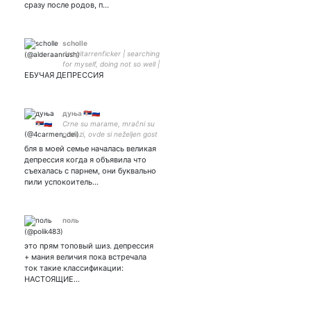
сразу после родов, п…
scholle
der gitarrenficker | searching
for myself, doing not so well |
ЕБУЧАЯ ДЕПРЕССИЯ
my japan travel photos -
дуња 🇷🇸🇷🇺
Crne su marame, mračni su
prolazi, ovde si neželjen gost
| i love xiaoven | entp
бля в моей семье началась великая
депрессия когда я объявила что
съехалась с парнем, они буквально
пили успокоитель…
поль
это прям топовый шиз. депрессия
+ мания величия пока встречала
ток такие классификации:
НАСТОЯЩИЕ…