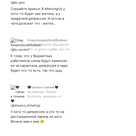
агресивный Жжон и
Куникида. Куникида Доппо
Слушайте прикол. В #AmongUs у
Бох, кто не верит - лох.
кого-то будет ник житель, а у
систр -
предателя депрессия. И потом в
чате доложат что : жител…
Слад Кихрен|dvaNEodeen
#RPDR #UNHhhh #SamSmith
"I'm no great cuddler, but I'm
REALLY good at making
К тому, что у бюджетных
jokes at the wrong time." (с)
работников снова будут каникулы
из-за карантина, депрессия и надо
будет что-то есть, так что цыц
🖤грезы в тумане🖤
#взаимная. Люблю
болотать, милашка по
жизни. Приятно
познакомиться!!!🖤🖤🖤
У кого то депрессия, а кто то на
дистанционной парень по англ.
Можно мне к вам 🙃