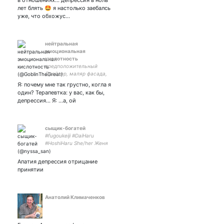
в отношениях... депрессия в ноль
лет блять 🤩 я настолько заебалсь
уже, что обхожус…
нейтральная
эмоциональная
кислотность
предположительный
Драйзер, маляр фасада,
маскулинно-агрессивный
Я: почему мне так грустно, когла я
гик™, адепт культа
один? Терапевтка: у вас, как бы,
личности Боуи, ценитель
депрессия... Я: ...а, ой
пионеров-алкоголиков
сыщик-богатей
#fugoukeiji #DaiHaru
#HoshiHaru She/her Женя
Аккаунт посвящён себе
любимой и богатому
Апатия депрессия отрицание
детективу 💞💵 Знаю я
принятии
Любовь к тебе убьет меня
Софт в 3д реальности 🤭
Анатолий Климаченков