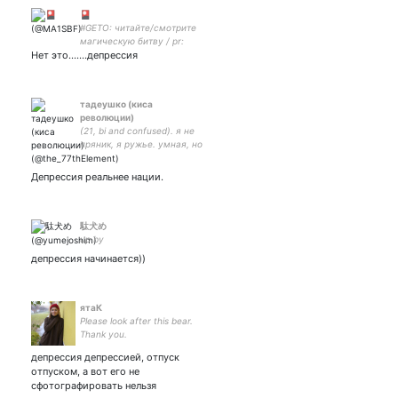
🎴
#GETO: читайте/смотрите
магическую битву / pr:
Нет это.......депрессия
тадеушко (киса
революции)
(21, bi and confused). я не
пряник, я ружье. умная, но
бедовая. историографиня-
самозванка. малыш с
Депрессия реальнее нации.
неврозом. 🐎 закрытка -
駄犬め
up by
депрессия начинается))
ятаК
Please look after this bear.
Thank you.
депрессия депрессией, отпуск
отпуском, а вот его не
сфотографировать нельзя