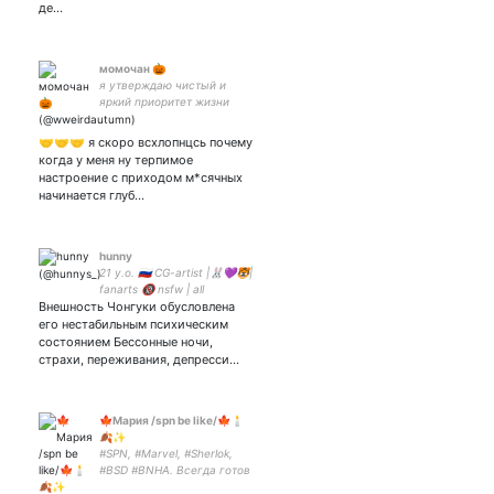
де…
момочан 🎃
я утверждаю чистый и
яркий приоритет жизни
🤝🤝🤝 я скоро всхлопнцсь почему
когда у меня ну терпимое
настроение с приходом м*сячных
начинается глуб…
hunny
21 y.o. 🇷🇺 CG-artist |🐰💜🐯|
fanarts 🔞 nsfw | all
Внешность Чонгуки обусловлена
fanarts⬇️
его нестабильным психическим
состоянием Бессонные ночи,
страхи, переживания, депресси…
🍁Мария /spn be like/🍁🕯
🍂✨
#SPN, #Marvel, #Sherlok,
#BSD #BNHA. Всегда готов
помочь). mood: