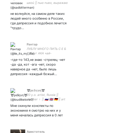
шкоú || nью nuво, выражаю
мерзкое мненuе u nлохо
шучу
не волнуйся, на самом деле таких
людей много особенно в России,
где депрессия и подобное лечится
"трудо…
Рантар
ЛУБЛУ МНОГО ПИТЬ С Е Б
Я Друг АКА чай-
-где-то 143,не знаю -стрелец -нет
-да -да, кот -ага -нет, скоро
наверное да -нет, было лишь
депрессия -каждый божый…
➰ρεδςυη➰
20 y.o. artist, Russia ||
she/her ♀️ || 🇷🇺/🇬🇧/🇩🇪 || art
inst: x_redsun_x || Kevin
Мне скинули конспекты по
Day's lover
экономике я смотрю на них и у
меня началась депрессия в 0 лет
Аристотель