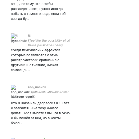
everything -
вещь, потому что, чтобы
разглядеть свет, нужно иногда
побыть в темноте, ведь если тебя
всегда бу…
ꕤ
I feel like the possibility of all
those possibilities being
среди психических эффектов
possible is just another
possibility that can possibly
которые появляются с этим
happen.
расстройством: сравнение с
другими и отчаяние, низкая
самооцен…
вор_носков
с трамалом мешаю виски
Хто я Шиза или депрессия в 10 лет.
Я заебался. Я не хочу ничего
делать. Моя эмпатия вышла в окно.
Я бы пошёл за ней, но высоты
боюсь.