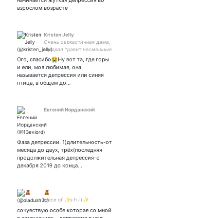
начинается жуткая депрессия во
взрослом возрасте
Kristen Jelly
Очень саркастичная дама,
которая травит несмешные
шутки
Ого, спасибо😭Ну вот та, где горы
и ели, моя любимая, она
называется депрессия или синяя
птица, в общем до…
Евгений Иорданский
Фаза депрессии. 1)длительность-от
месяца до двух, трёх(последняя
продолжительная депрессия-с
декабря 2019 до конца…
🧸
piece of ✨s h i t✨
сочувствую особе которая со мной