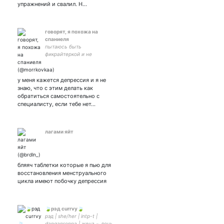
упражнений и свалил. Н…
говорят, я похожа на
спаниеля
пытаюсь быть
фикрайтеркой и не
загоняться по мелочам //
🏳️‍🌈🤫 /а еще,
подписывайтесь на мой
у меня кажется депрессия и я не
тик ток, там эстетично!!⬇️
знаю, что с этим делать как
🥺
обратиться самостоятельно с
специалисту, если тебе нет…
лагами яйт
бляяч таблетки которые я пью для
восстановления менструального
цикла имеют побочку депрессия
🍃рэд currvy🍃
рэд | she/her | intp-t |
danganronpa | жена ~ дочь