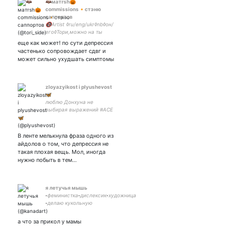
­🦇матrsh­­🎃
commissions🔸стэню
саппортов
🔞Artist ◊ru/eng/ukr◊nb◊он/
его◊Тори,можно на ты
◊Сайд-акк для вбросов и
еще как может! по сути депрессия
просто разговоров ни о
частенько сопровождает сдвг и
чем◊ ­­♦Мейн c артами -
может сильно ухудшать симптомы
zloyazyikost i plyushevost
🦋
люблю Донхуна не
выбирая выражений #ACE
#CHOICE #NICE 💛💙❤️🧡💜
Теории живут тут:
В ленте мелькнула фраза одного из
айдолов о том, что депрессия не
такая плохая вещь. Мол, иногда
нужно побыть в тем…
я летучья мышь
▫️феминистка▫️дислексик▫️художница
▫️делаю кукольную
анимацию▫️horror esthetic
▫️entp▫️слизерин▫️
а что за прикол у мамы