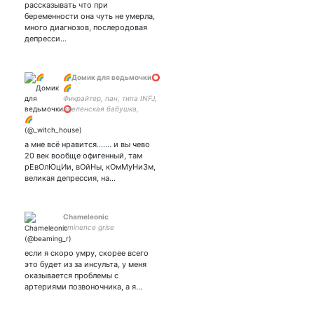
рассказывать что при
беременности она чуть не умерла,
много диагнозов, послеродовая
депресси…
🌈Домик для ведьмочки⭕️
🌈
Фикрайтер, пан, типа INFJ,
вселенская бабушка,
татарстанская принцесса,
делаю коллажи по людям и
персонажам, взаимная~
а мне всё нравится....... и вы чево
20 век вообще офигенный, там
рЕвОлЮцИи, вОйНы, кОмМуНиЗм,
великая депрессия, на…
Chameleonic
eminence grise
если я скоро умру, скорее всего
это будет из за инсульта, у меня
оказывается проблемы с
артериями позвоночника, а я…