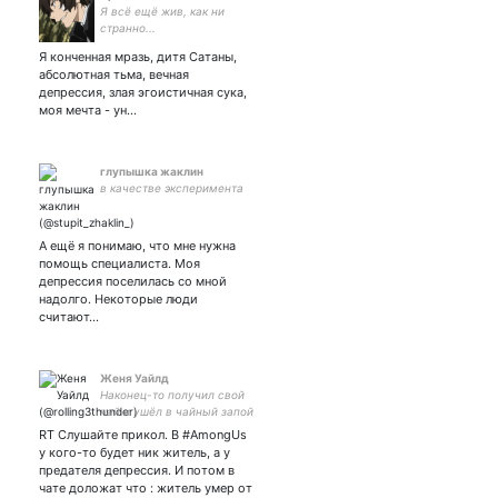
Я всё ещё жив, как ни
странно...
Я конченная мразь, дитя Сатаны,
абсолютная тьма, вечная
депрессия, злая эгоистичная сука,
моя мечта - ун…
глупышка жаклин
в качестве эксперимента
А ещё я понимаю, что мне нужна
помощь специалиста. Моя
депрессия поселилась со мной
надолго. Некоторые люди
считают…
Женя Уайлд
Наконец-то получил свой
чай и ушёл в чайный запой
| hq, bsd, fkbu | Гоголь,
RT Слушайте прикол. В #AmongUs
вернись в мангу | Шутки
у кого-то будет ник житель, а у
закончились чё делать|
предателя депрессия. И потом в
Гентаро, дай взаймы)0)
чате доложат что : житель умер от