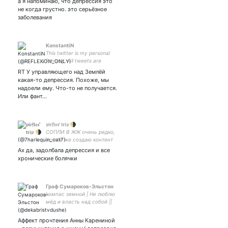
а я напоминаю, что депрессия это
не когда грустно. это серьёзное
заболевания
KonstantiN
This twitter is my personal
fantasy. All tweets are
fiction, coincidences with
RT У управляющего над Землёй
real people are random... I
какая-то депрессия. Похоже, мы
am here for the same wired
надоели ему. Что-то не получается.
reason as you are... ✨😎✨
Или фант…
𝔭𝔦𝔯𝔣𝔩𝔢𝔰' 𝔱𝔯𝔦𝔭 🌗
СОПЛИ В ЖЖ очень редко,
но всё же создаю контент
Burglars' trip🖤BT🤍
Ах да, задолбала депрессия и все
Взломщики / ору про
хронические болячки
Гинтаму, Кацура - котейка/
Граф Сумароков-Эльстон
kомпас земной | Не люблю
мёд и власть над собой ||
Рылеев Южного общества
(мой Трубецкой - ||
Аффект прочтения Анны Карениной
Верховенский - швейцарец