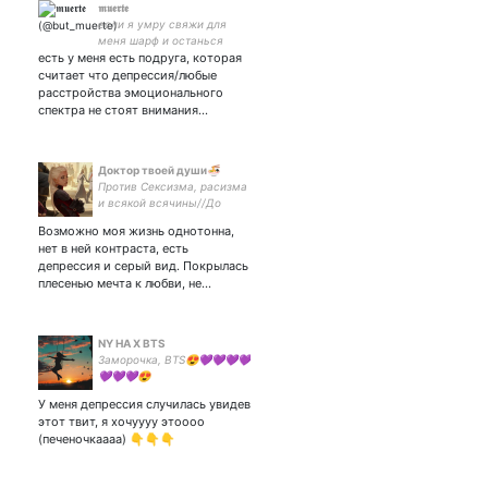
𝖒𝖚𝖊𝖗𝖙𝖊
если я умру свяжи для
меня шарф и останься
есть у меня есть подруга, которая
жить в моих мечтах. 7/50
🌹 #bts #рпп
считает что депрессия/любые
расстройства эмоционального
спектра не стоят внимания…
Доктор твоей души🍜
Против Сексизма, расизма
и всякой всячины//До
смерти боюс вас//
Возможно моя жизнь однотонна,
Отстаньте, я не
нет в ней контраста, есть
разобралась, писать
депрессия и серый вид. Покрылась
фанфик или
плесенью мечта к любви, не…
жить//#взаимно
NY HA Х BTS
Заморочкa, BTS😍💜💜💜💜
💜💜💜😍
У меня депрессия случилась увидев
этот твит, я хочуууу этоооо
(печеночкаааа) 👇👇👇