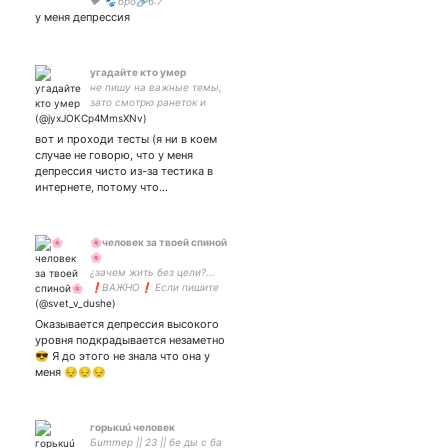
❤️ 🐾 бро🔗6:7
у меня депрессия
угадайте кто умер
не пишу на важные темы,
зато смотрю ранеток и
играю в симс
вот и проходи тесты (я ни в коем
случае не говорю, что у меня
депрессия чисто из-за тестика в
интернете, потому что…
🌸человек за твоей спиной
🌸
¿зачем жить без цели?...
❗ВАЖНО❗ Если пишите
мне в тг, обязательно
говорите кто вы и что вы
Оказывается депрессия высокого
из твиттера. Спасибо✨
уровня подкрадывается незаметно
😎 Я до этого не знала что она у
меня 😔😔😔
горькuú человек
Бummер || 23 || бе ды с ба