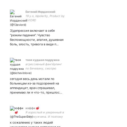
Евгений Иорданский
19 y.o, bipolarity, Product by
EVIORD
3)депрессия включает в себя
"режим падения". Чувство
беспомощности, апатия, душевная
боль, злость, тревога в виде п…
твоя худшая подружка
агрессивный фангёрлинг
по бичевину, смотрю
русское кино и не радуюсь
жизни, дарк академия как
сегодня весь день мотали по
смысл жизни
больницам из-за подозрений на
аппендицит, врач спрашивал,
принимаю ли я что-то, пришлос…
коффи 🥩
Я взрослый и уверенный в
себе мужчина. И поэтому
у меня на аватарке котик.
к сожалению у таких людей
#YNWA