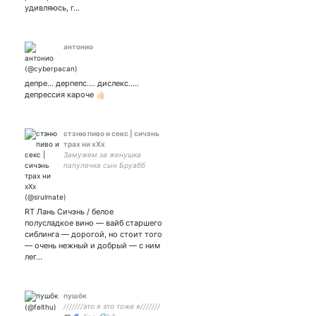
удивляюсь, г…
антонио
депре... дерпепс.... дислекс.....
депрессия кароче 👍🏻
стэню пиво и секс | сичэнь
трах ни хХх
Замужем за женушка
папулечка сын Бруабб
люблю пиздец
RT Лань Сичэнь / белое
полусладкое вино — вайб старшего
сиблинга — дорогой, но стоит того
— очень нежный и добрый — с ним
лег…
пушōк
///////это я это тоже я///////