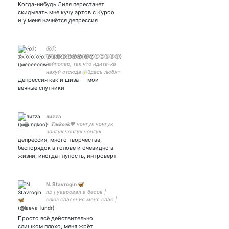
Когда-нибудь Лиля перестанет
скидывать мне кучу артов с Куроо
и у меня начнётся депрессия
ⓗⓘ
ⓟⓔⓐⓒⓗⓔⓢ⟨ⓑⓘⓣⓒⓗⓔⓢ⟩
кейпопер, так что идите-ка
нахуй отсюда⛈Здесь любят
Депрессия как и шиза — мои
SHINee,Monsta
X,BTS,WINNER,ONEUS,Stray
вечные спутники
Kids и остальных, ибо все
айдолы по-своему
прекрасны и удивительны
лиzza
• 𝐓𝐚𝐞𝐤𝐨𝐨𝐤♥ чонгук чонгук
чонгук чонгук чонгук
депрессия, много творчества,
чонгук чонгук чонгук
чонгук
беспорядок в голове и очевидно в
жизни, иногда глупость, интроверт
N. Stavrogin 🦋
nb | уверовал в бесов |
союз спасения меня спас |
#руслит #истфд #MCR
#Queen | mental disorder |
Просто всё действительно
закрытка ЛСИ ФЛЭВ | мой
слишком плохо, меня жрёт