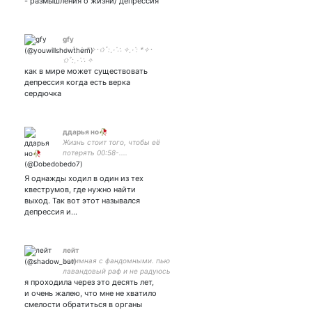
- размышления о жизни/ депрессия
🇨🇭 (моя Даша
gfy
✧･ﾟ⋰: *✧･✩ﾟ:⋰∴ ✧⋰: *✧･
✩ﾟ:⋰∴ ✧
как в мире может существовать
депрессия когда есть верка
сердючка
ддарья но🥀
Жизнь стоит того, чтобы её
потерять 00:58-....
Я однажды ходил в один из тех
квеструмов, где нужно найти
выход. Так вот этот назывался
депрессия и…
лейт
взаимная с фандомными. пью
лавандовый раф и не радуюсь
я проходила через это десять лет,
жизни; ♏ агрессивная
астрологиня - моё маленькое все
и очень жалею, что мне не хватило
🖤
смелости обратиться в органы