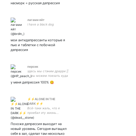
насморк = русская депрессия
лагами яйт
i have a black dog
мои антидепрессанты которые я
пью и таблетки с побочкой
депрессия
персик
здесь мы стэним драрри ||
~ мы можем поехать куда
угодно ~ | ничего
у меня депрессия 100% 😋
интересного тут не будет//
⚡⚡ALONE IN THE
DARK⚡⚡
Всё-таки жаль, что я
проебал эту жизнь...
Похоже депрессия выходит на
новый уровень. Сегодня вытащил
себя в зал, сделал там несколько