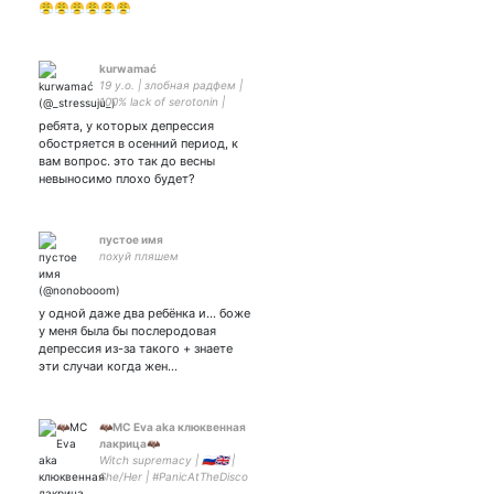
😤😤😤😤😤😤
kurwamać
19 y.o. | злобная радфем |
100% lack of serotonin |
лесбійка з Миколаївщини |
ребята, у которых депрессия
Слава Україні! Жыве
обостряется в осенний период, к
Беларусь!
вам вопрос. это так до весны
невыносимо плохо будет?
пустое имя
похуй пляшем
у одной даже два ребёнка и... боже
у меня была бы послеродовая
депрессия из-за такого + знаете
эти случаи когда жен…
🦇MC Eva aka клюквенная
лакрица🦇
Witch supremacy | 🇷🇺🇬🇧 |
She/Her | #PanicAtTheDisco
#MCR #TØP | In love with