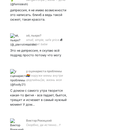
~ сестра |
самопровозглашённая
депрессия, я не имею возможности
лидерка секты харурум |
это написать. блинб а ведь такой
юп ThrotteleE |
сюжет, такая красота.
эй, пьеро?
small, simple, safe price🕷
my sweet babe
суицидальная закрытка
Это не депрессия, я скупаю всё
подряд просто потому что могу
у сценариста проблемы
🏳️‍🌈снаружи мемы внутри
дедлайны|эх, жизнь моя
кайфуха| маша плов |
однажды пранк вышел из
С домом с самого утра творится
под контроля и с тех пор
какая-то фигня - все падает, бьется,
ты тупой как этот лист а я
трещит и исчезает в самый нужный
поэт и декабрист
момент У дом…
Виктор Рокицкий
Скорбно, да истинно...†