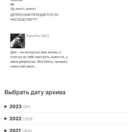
pineapple buns 🥰 | Beloved
wife:
ДЕПРЕССИЯ ПЕРЕДАЁТСЯ ПО
НАСЛЕДСТВУ???
Pope Pius XIII📿
Дин - ты испортил мне жизнь, я
стал из за тебя смотреть новости, у
меня депрессия. Всё блять, никаких
новостей меся…
Выбрать дату архива
2023
(97)
2022
(323)
2021
(305)