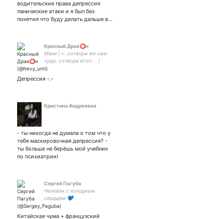
водительские права депрессия
панические атаки и я был без
понятия что буду делать дальше в…
Красный Драк⭕️н
Маки | «…сотвори же нам
чудо, сотвори его!». . |
кудесник | долбаный
лунатик | саморазрушение
Депрессия -.-
| WalkingDead | SallyFace |
DetroitBecomeHuman |
Sherlock
Кристина Андреевна
- ты никогда не думала о том что у
тебя маскировочная депрессия? -
ты больше не берёшь мой учебник
по психиатрии!
Сергей Пагуба
Человек с холодным
сердцем 💙
Китайская чума + французский