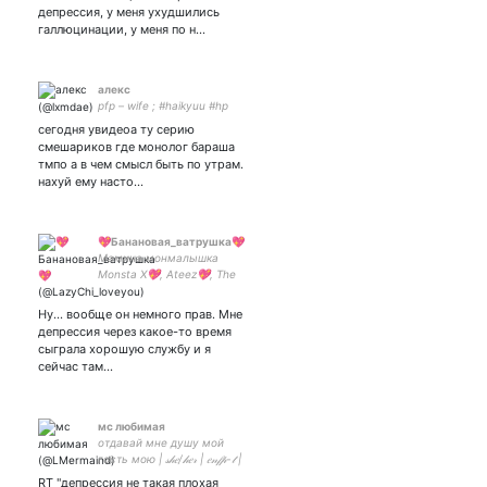
бѣсъ -
депрессия, у меня ухудшились
галлюцинации, у меня по н…
алекс
pfp – wife ; #haikyuu #hp
сегодня увидеоа ту серию
смешариков где монолог бараша
тмпо а в чем смысл быть по утрам.
нахуй ему насто…
💖Банановая_ватрушка💖
Мамина монмалышка
Monsta X💖, Ateez💖, The
Rose💖, A.C.E💖, Seventeen
💖 more 💖 Artist
Ну... вообще он немного прав. Мне
inst:lazy_chi
депрессия через какое-то время
сыграла хорошую службу и я
сейчас там…
мс любимая
отдавай мне душу мой
гость мою | 𝓈𝒽𝑒/𝒽𝑒𝓇 | 𝑒𝓃𝒻𝓅-𝓉 |
my since 09.09.2018 - | my
RT "депрессия не такая плохая