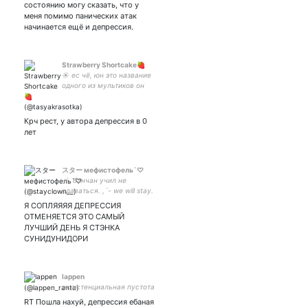
состоянию могу сказать, что у
меня помимо панических атак
начинается ещё и депрессия.
Strawberry Shortcake🍓
☀️ ес чё, юн это название
одного из мультиков он
смешной он добрый но
смешной - ем печеньки
Крч рест, у автора депрессия в 0
лет
スター мефистофель`♡
-`, банчан учил не
сдаваться. ,´- we will stay.
♡ stay believe in stray kids
Я СОПЛЯЯЯЯ ДЕПРЕССИЯ
8. 🍵🌿 вы, ребята, просто
ОТМЕНЯЕТСЯ ЭТО САМЫЙ
фантастика.
ЛУЧШИЙ ДЕНЬ Я СТЭНКА
СУНИДУНИДОРИ
lappen
экзистенциальная пустота
RT Пошла нахуй, депрессия ебаная