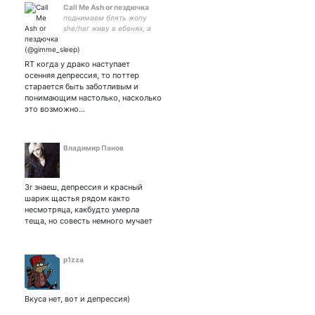
Call Me Ash or пездючка
поднимаем блять жопу
she/her живу в ебенях, а
вроде бы и нет 16 y.o.
RT когда у драко наступает
осенняя депрессия, то поттер
старается быть заботливым и
понимающим настолько, насколько
это возможно…
Владимир Панов
3r знаеш, депрессия и красный
шарик щастья рядом както
несмотряца, какбудто умерла
теща, но совесть немного мучает
p1zza
Вкуса нет, вот и депрессия)