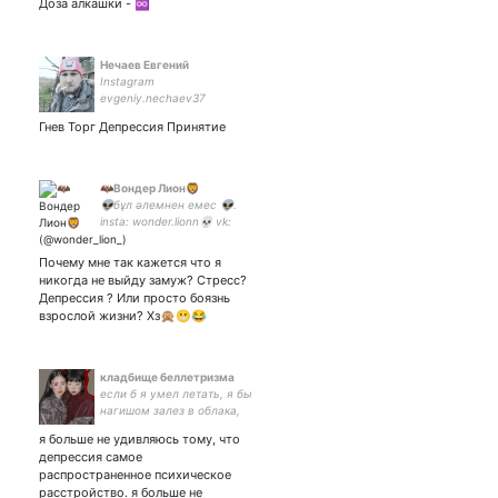
Доза алкашки - ♾
Нечаев Евгений
Instagram
evgeniy.nechaev37
Гнев Торг Депрессия Принятие
🦇Вондер Лион🦁
👽бұл әлемнен емес 👽.
insta: wonder.lionn💀 vk:
ultraviolence8998🦄
Почему мне так кажется что я
никогда не выйду замуж? Стресс?
Депрессия ? Или просто боязнь
взрослой жизни? Хз🙊😬😂
кладбище беллетризма
если б я умел летать, я бы
нагишом залез в облака,
распороть и трахнуть
я больше не удивляюсь тому, что
белый шов небес.
депрессия самое
распространенное психическое
расстройство. я больше не