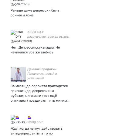
Раньше даже депрессия была
сочнее и ярче.
Z3R0-D4Y
разрушение, всегда выход.
Нет! Депрессия,сукападла! Не
начинайся Всё же заебись
Даниил Бородокин
Предприимчивый и
успешный!
За месяц до сорокета приходится
признать:да, депрессия на
рубеже;пол-жизни (тот ещё
оптимист) позади;лет пять миним…
🤷🏼‍♀️
vibing here
Жду, когда начнут действовать
антидепрессанты, а то по