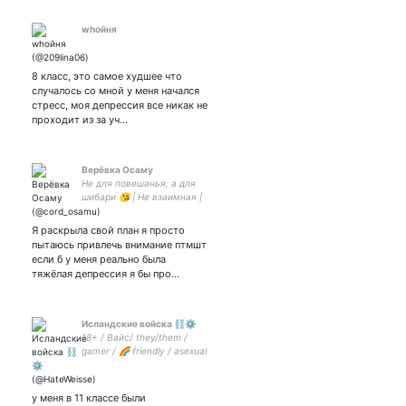
whoйня
8 класс, это самое худшее что
случалось со мной у меня начался
стресс, моя депрессия все никак не
проходит из за уч…
Верёвка Осаму
Не для повешанья, а для
шибари 😘 | Не взаимная |
Милая пиздатая клоунесса
| Можно просто Нася | Моя
Я раскрыла свой план я просто
Верёвочная жена — ❤
пытаюсь привлечь внимание птмшт
если б у меня реально была
тяжёлая депрессия я бы про…
Исландские войска ⛓️⚙️
18+ / Вайс/ they/them /
gamer / 🌈 friendly / asexual
/ multifandom / true crime
community / свидетель
гига 16.11.19
у меня в 11 классе были