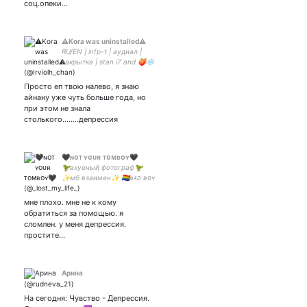
#mcr/#bsd/#nbt/#bts/#palayeroyale
соц.опеки…
⚠Kora was uninstalled⚠
RU/EN | infp-t | аудиал |
закрытка | stan i7 and 🍑❄️
pls
Просто еп твою налево, я знаю
айнану уже чуть больше года, но
при этом не знала
столького........депрессия
🖤ɴᴏᴛ ʏᴏᴜʀ ᴛᴏᴍʙᴏʏ🖤
🦖ахуеный фотограф🦖
✨мб взаимен✨ 🏳️‍🌈ʙᴀᴅ ʙᴏʏ
🏳️‍🌈 🖤малыш будь
осторожен я кусаюсь🖤 🏳️‍🌈
мне плохо. мне не к кому
могу сыграть тебе на
обратиться за помощью. я
укулеле🏳️‍🌈 🇰🇷 #yoonkook 🇰🇷
сломлен. у меня депрессия.
простите...
Арина
На сегодня: Чувство - Депрессия.