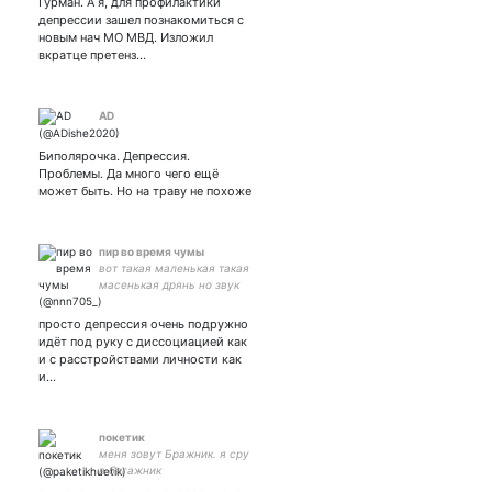
Гурман. А я, для профилактики
депрессии зашел познакомиться с
новым нач МО МВД. Изложил
вкратце претенз…
AD
Биполярочка. Депрессия.
Проблемы. Да много чего ещё
может быть. Но на траву не похоже
пир во время чумы
вот такая маленькая такая
масенькая дрянь но звук
издаю как иерихонская
труба
просто депрессия очень подружно
идёт под руку с диссоциацией как
и с расстройствами личности как
и…
покетик
меня зовут Бражник. я сру
в багажник