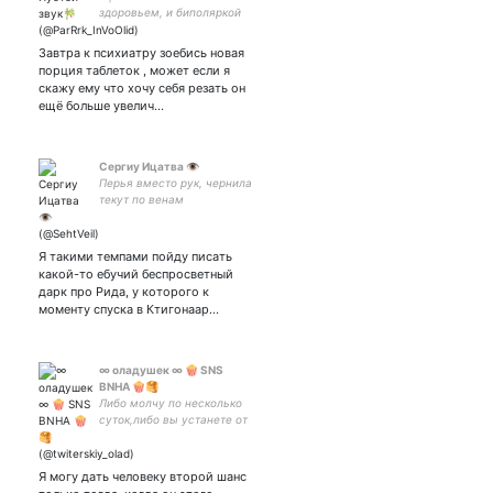
здоровьем, и биполяркой
🍃🤪♤|♤не подходит ко
мне если не хочешь
Завтра к психиатру зоебись новая
проблем с психикой🤫🤧♤|
порция таблеток , может если я
♤самый обычный человек
скажу ему что хочу себя резать он
🎐🤗♤|♤Мысли в слух🌠🕊
ещё больше увелич…
♤|♤
Сергиу Ицатва 👁
Перья вместо рук, чернила
текут по венам
Я такими темпами пойду писать
какой-то ебучий беспросветный
дарк про Рида, у которого к
моменту спуска в Ктигонаар…
∞ оладушек ∞ 🍿 SNS
BNHA 🍿🥞
Либо молчу по несколько
суток,либо вы устанете от
твитов за час. Очень
уставший фикрайтер. Все
зарисовки - мои; берёте
Я могу дать человеку второй шанс
идею - отмечайте. Юп: