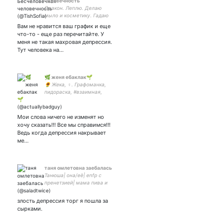
человечность
Дракон. Леплю. Делаю
мыло и косметику. Гадаю
по настроению. Солнце
Вам не нравится ваш график и еще
люблю больше жизни. 5246
что-то - еще раз перечитайте. У
0292 0980 5490
меня не такая махровая депрессия.
Тут человека на…
🌿 женя ебаклак🌱
🌻 Жека, ♀. Графоманка,
пидораска, #взаимная,
радфем, понадусёровый
каклошвайн, нигилистка,
атеистка, глист(ка?), швец,
Мои слова ничего не изменят но
жнец, на дуде игрец и
хочу сказать!!! Все мы справимся!!!
душнила.
Ведь когда депрессия накрывает
ме…
таня омлетовна заебалась
Танюша| она/её| enfp с
пренетзией| мама пива и
уставшая хорни закрытка:
злость депрессия торг я пошла за
сырками.