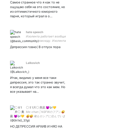
Самое странное что я как то не
ощущаю себя на это состояние, но
из оптимистичного юморного
парня, который играл в о…
hate speech
Изолента работает вообще
везде и повсюду. Изолента
- это дар богов, ей нужно
Депрессия говно( В отпуск пора
поклоняться.
Lalkovich
Итак, видимо у меня все таки
депрессия, это так странно звучит,
я всегда думал что это как мем. Но
все указывает на…
〇ㅐ1片〇 美凪 😈🎶💛
Me-chan | NSFWのフアン😜
😜😜 俺もロシアに住んでいま
す! ❗エー子ちゃんGO❗ And
a lot of fandoms | The main
НО ДЕПРЕССИЯ АРХИВ И НЯО НА