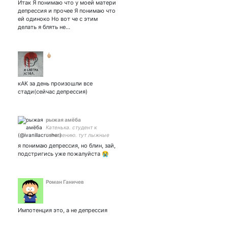
Итак Я понимаю что у моей матери
депрессия и прочее Я понимаю что
ей одиноко Но вот че с этим
делать я блять не…
🖕🏼
кАК за день произошли все
стади(сейчас депрессия)
рыжая амёба
Катенька. студент к
сожалению. тут лыжные
гоночки, марвел и биатлон.
я понимаю депрессия, но блин, зай,
много умничаю и
подстригись уже пожалуйста 😭
матерюсь. ною про жизнь
и учёбу. закрытка
Роман Ганичев
Импотенция это, а не депрессия