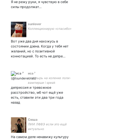
Я не режу руки, я чувствую в себе
силы продолжат…
sunlover
Коллекционирую «спасибо»
Вот уже два дня нахожусь в
состоянии дзена. Когда у тебя нет
желаний, но с позитивной
коннотацией. То есть не депре…
иса ⁷
пластырь на коленке лоли-
вампирши i speak
депрессия и тревожное
english/russian anitwt acc:
расстройство, мб чот ещё уже
есть, ставили эти два три года
назад
Сюша
ЛИИ ЛФВЭ если это ещё
актуально
На самом деле ненавижу культуру