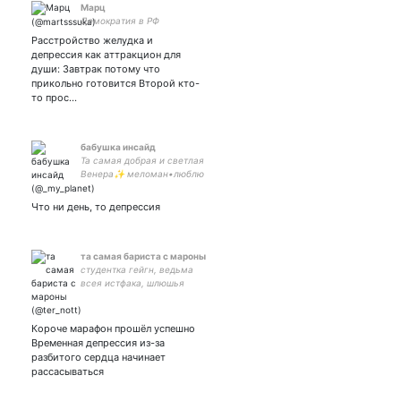
Марц
Демократия в РФ
Расстройство желудка и
депрессия как аттракцион для
души: Завтрак потому что
прикольно готовится Второй кто-
то прос…
бабушка инсайд
Та самая добрая и светлая
Венера✨ меломан•люблю
мультики•пишу стихи🗿 -
моя любофф💜
Что ни день, то депрессия
та самая бариста с мароны
студентка гейгн, ведьма
всея истфака, шлюшья
задница,Слизерин-тим, у
меня много имён, но
можешь звать меня
Короче марафон прошёл успешно
госпожа, ваша ненависть-
Временная депрессия из-за
мое любимое вино
разбитого сердца начинает
рассасываться