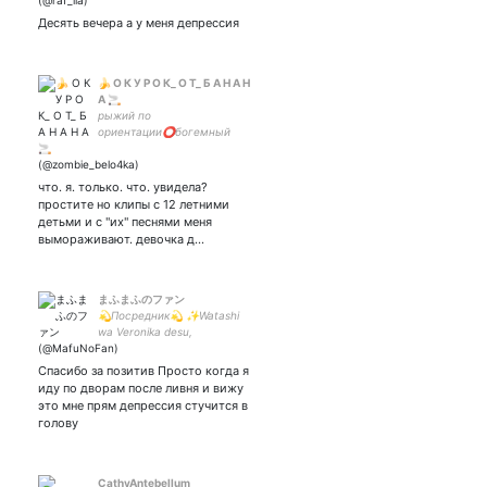
медициной//творец//
Десять вечера а у меня депрессия
писатель//
геймер//hannibal/
мгчд/mcr/братик
🍌 О К У Р О К_ О Т_ Б А Н А Н
А 🚬
рыжий по
ориентации⭕богемный
ублюдок⭕возненавидь
меня приятель⭕Sugar
Honey Ice &Tea⭕мой sugar
что. я. только. что. увидела?
daddy пробелы⭕любимый
простите но клипы с 12 летними
муж
детьми и с "их" песнями меня
вымораживают. девочка д…
まふまふのファン
💫Посредник💫 ✨Watashi
wa Veronika desu,
hajimеmashite✨ 🎇13🎇
чаще всего #взаимная !
Спасибо за позитив Просто когда я
закреп!
иду по дворам после ливня и вижу
это мне прям депрессия стучится в
голову
CathyAntebellum