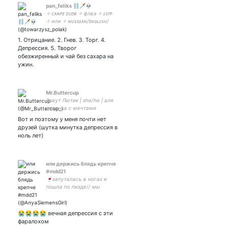
pan_feliks ⛓️🗡️💀
✧ ᴄᴀʀᴘᴇ ᴅɪᴇᴍ ✧ флвэ ✧ ɪsᴛᴘ
✧ или ✧ ʀᴜssɪᴀɴ/ᴇɴɢʟɪsʜ/
ᴅᴇᴜᴛsᴄʜ/ʟᴀᴛɪɴ/ᴄᴀsᴛᴇʟʟᴀɴᴏ ✧
ɴᴇᴜᴛʀᴀʟ ᴇᴠɪʟ ✧ невзаимный
1. Отрицание. 2. Гнев. 3. Торг. 4.
✧ ты вот, Данечка, Тёмный,
Депрессия. 5. Творог
а пиво пьёшь светлое ✧
обезжиренный и чай без сахара на
ужин.
Mr.Buttercup
Зовут Лютик | she/he | аля
девочка с мечтами
нормально рисовать🌸
Вот и поэтому у меня почти нет
друзей (шутка минутка депрессия в
ноль лет)
или держись блядь крепче
#mdd21
🍷запуталась в ногах и
пошла по пизде// мы
целуемся в сетях, мы как
дом 2 //владельцы
публичного дома РРП
😭😭😭😭 вечная депрессия с эти
#нашігейлюдивсюди
фаралохом