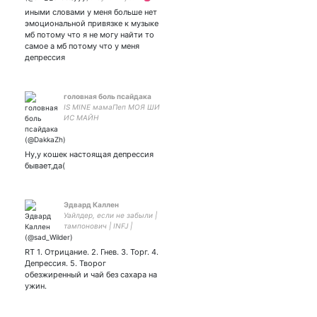
moon ♎ rising ♌ сварожьи
иными словами у меня больше нет
эмоциональной привязке к музыке
мб потому что я не могу найти то
самое а мб потому что у меня
депрессия
головная боль псайдака
IS MINE мамаПеп МОЯ ШИ
ИС МАЙН
Ну,у кошек настоящая депрессия
бывает,да(
Эдвард Каллен
Уайлдер, если не забыли |
тампонович | INFJ |
Depeche Mode, BUCK-TICK,
BLEACH, FGO | рисульки в
RT 1. Отрицание. 2. Гнев. 3. Торг. 4.
треде под ссылью 👇| 私は
Депрессия. 5. Творог
日本語を勉強しています
обезжиренный и чай без сахара на
ужин.