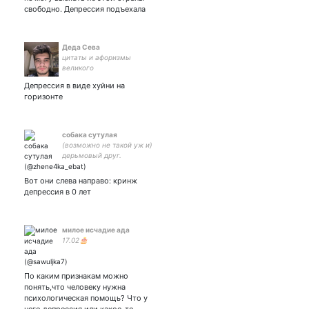
свободно. Депрессия подъехала
Деда Сева
цитаты и афоризмы
великого
Депрессия в виде хуйни на
горизонте
собака сутулая
(возможно не такой уж и)
дерьмовый друг.
инстаграм (без лица, но с
рисунками) ⤵
Вот они слева направо: кринж
депрессия в 0 лет
милое исчадие ада
17.02🎂
По каким признакам можно
понять,что человеку нужна
психологическая помощь? Что у