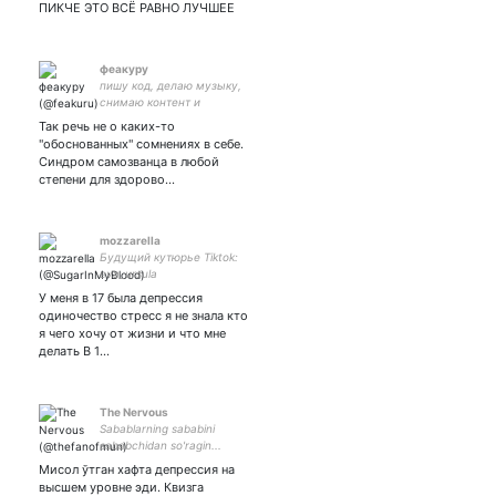
fans of VAZZROCK |
ПИКЧЕ ЭТО ВСЁ РАВНО ЛУЧШЕЕ
VAZZROCK's rufd mom |
ε№Φπ-@ | 7w8
феакуру
пишу код, делаю музыку,
снимаю контент и
разрабатываю игры
Так речь не о каких-то
"обоснованных" сомнениях в себе.
Синдром самозванца в любой
степени для здорово…
mozzarella
Будущий кутюрье Tiktok:
eva_ursula
У меня в 17 была депрессия
одиночество стресс я не знала кто
я чего хочу от жизни и что мне
делать В 1…
The Nervous
Sabablarning sababini
sababchidan so'ragin...
Мисол ўтган хафта депрессия на
высшем уровне эди. Квизга