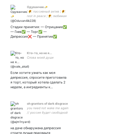
Одуванчик🧈
¦🌻¦ пассивный актив ¦🌻¦
rest in peace ¦🌻¦ любимая
проститутка — ¦🌻¦ не
выжил и погиб насмерть
Стадии принятия: — Отрицание✅
— Гнев✅ — Торг✅ —
Депрессия❌ — Принятие✅
Кто-то, но не я...
Слова моей души
Если хотите узнать как моя
депрессия, спросите приготовила
я торт, который хотела сделать 2
недели, а ингредиенты к…
oh grantors of dark disgrace
you need not wake me again
// россия будет свободной
// remember to hit that
DISLIKE button
UNSUBSCRIBE and THROW
на даче обнаружена депрессия
YOUR COMPUTER DOWN A
стоите лучше присядьте