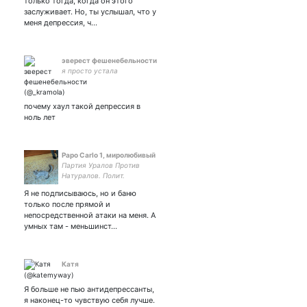
только тогда, когда он этого
HydeTweets
заслуживает. Но, ты услышал, что у
меня депрессия, ч…
эверест фешенебельности
я просто устала
почему хаул такой депрессия в
ноль лет
Papo Carlo 1, миролюбивый
Партия Уралов Против
Натуралов. Полит.
маргинал, вооруженный
Я не подписываюсь, но и баню
калибром 7,62. По поводу
только после прямой и
закупки патронов не
непосредственной атаки на меня. А
обращаться, на все хватит.
умных там - меньшинст…
No-follow-up.
Катя
Я больше не пью антидепрессанты,
я наконец-то чувствую себя лучше.