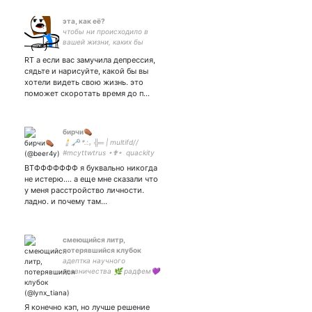
эта, как её?
чтобы ни происходило в
вашей жизни, каких бы
людей вы не встретили,
RT а если вас замучила депрессия,
всё заканчивается тем,
сядьте и нарисуйте, какой бы вы
что вы сидите за компом и
хотели видеть свою жизнь. это
что-то жрёте.
поможет скоротать время до п…
бирчи⚰
🕯🗝 *.:｡ ╬═ | multifd//
#mcyttwtrus ᛭✟᛭ quackity
simp// dream & tommyinnit
ВТФФФФФФФ я буквально никогда
stan ᛭✟᛭ - закрытка ᛭✟᛭
не истерю.... а еще мне сказали что
пфп | ═╬.•°*”˜🌙
у меня расстройство личности.
ладно. и почему там…
смеющийся литр,
потерявшийся клубок
адептка научного
травничества 🌿 радфем💜
бан-метла всегда у входа
🧹
Я конечно кэп, но лучше решение