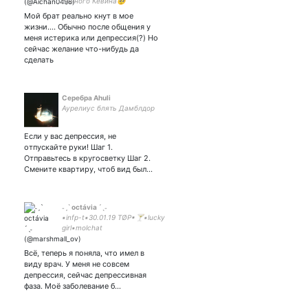
лунного Кевина🥺
Полторашка АИ✌️ Доби до
Мой брат реально кнут в мое
мозга костей😅 Кевин моя
жизни.... Обычно после общения у
Луна🥺 обожаю лакорны👀
меня истерика или депрессия(?) Но
сейчас желание что-нибудь да
сделать
Серебра Ahuli
Аурелиус блять Дамблдор
Если у вас депрессия, не
отпускайте руки! Шаг 1.
Отправьтесь в кругосветку Шаг 2.
Смените квартиру, чтоб вид был…
˗ˏˋ octávia ´ˎ˗
▪︎infp-t▪︎30.01.19 TØP▪︎🍸▪︎lucky
girl▪︎molchat
doma▪︎bmth▪︎placebo▪︎tøp▪︎hollywood
undead▪︎skz▪︎bts▪︎sk8▪︎hxh▪︎haikyuu!
Всё, теперь я поняла, что имел в
▪︎manhva/manga▪︎mr.kitty▪︎shameless▪︎
виду врач. У меня не совсем
депрессия, сейчас депрессивная
фаза. Моё заболевание б…