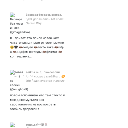
WELL // мыслант гигысли
Варвара без косы и носа.
I just got so emo I fell apart.
Gerard Way
RT привет это поиск новеньких
читательниц и мью рт если можно
🥺🖤 🦇она/её 🦇лесбиянка 🦇istj-
a 🦇радфем взгляды 🦇физмат 🦇
когтевранка…
aeikns ∞ ミ゛ на сессии
*:･ﾟ✧ ксюша | she18her | ♊️
infp | одиночество и аниме
создали монстра во мне |
asheiji & renga brainrot |
akutagawa simp | закрытка:
потом вспоминаю что там стекло и
✧ *:･ﾟ
мне даже мультик как
серотонинчик не посмотреть
заебись депрессия
ᴛᴏɴᴀʟᴋᴀᵇᵉᵉ🐺🐰