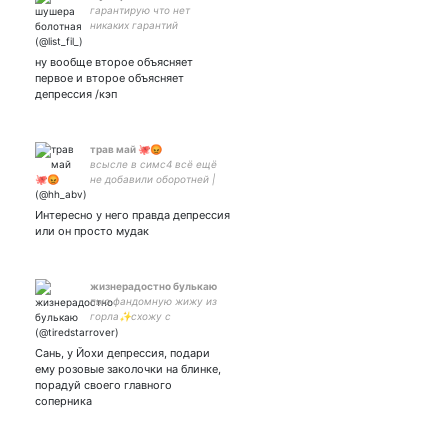
гарантирую что нет
никаких гарантий
ну вообще второе объясняет
первое и второе объясняет
депрессия /кэп
трав май 🐙😡
всысле в симс4 всё ещё
не добавили оборотней |
my sun - ☀️
Интересно у него правда депрессия
или он просто мудак
жизнерадостно булькаю
пью фандомную жижу из
горла✨схожу с
ума✨твиттер как место
где я не стесняюсь себя
Сань, у Йохи депрессия, подари
✨
ему розовые заколочки на блинке,
порадуй своего главного
соперника