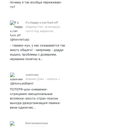
почему я так вообще переживаю-
то?
if u happy u can fuck off
shipping free. эскапирую.
carrd под закрепом,
причины чс там же
- тамаки-кун, у нас оказывается так
много общего! - например - дэдди
ишьюз, проблемы с доверием,
неумение понятно в…
хомячим
Хомяки Дзен - хомячь с
нами!
ПОТЕРЯ-шок-онемение-
отрицание-эмоциональные
всплески-злость-страх-поиски
выхода-дезорганизация-паника-
вина-одиночес…
Бесчеловечная