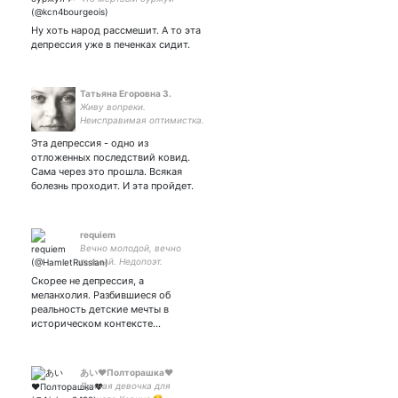
лучше живого. Слава
Советам! На автврку
Ну хоть народ рассмешит. А то эта
вешаю людей, которые
депрессия уже в печенках сидит.
скоро умрут.
Татьяна Егоровна З.
Живу вопреки.
Неисправимая оптимистка.
Родилась 13 мая. Взаимно
Эта депрессия - одно из
не со всеми. Только
отложенных последствий ковид.
оригинальный контент. Всё
Сама через это прошла. Всякая
написанное здесь - личное
болезнь проходит. И эта пройдет.
мнение.
requiem
Вечно молодой, вечно
пьяный. Недопоэт.
Скорее не депрессия, а
меланхолия. Разбившиеся об
реальность детские мечты в
историческом контексте…
あい♥️Полторашка♥️
Лунная девочка для