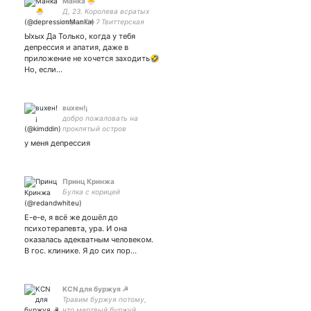
Манка 🐣
Д, 23. Королева всратых
гифок ʕ·ᴥ·ʔ Твиттерская
семья: Лубоф - внучка -
Ыхых Да Только, когда у тебя
дедуля -
депрессия и апатия, даже в
приложение не хочется заходить🤣
Но, если…
вuхен!¡
добро пожаловать на
проклятый остров
нечистых
у меня депрессия
дьяволов,чувствуйте себя
как дома,только вместо
чая у нас моча.
Принц Кринжа
Булка с корицей
Е-е-е, я всё же дошёл до
психотерапевта, ура. И она
оказалась адекватным человеком.
В гос. клинике. Я до сих пор…
KCN для буржуя ☭
Травим буржуя потому,
что мертвый буржуй