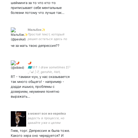
шейминга за то что кто-то
приписывает себе ментальные
болезни потому что лучше так…
Мальбэк✨
Простой текст, который
решил остаться здесь по
обоюдному согласию
че за мать твою депрессия??
🌶
🇰🇿18↑ I draw sometimes Σ(-᷅
_-᷄๑) | i7, genshin, HxH,
RT - тамаки-кун, у нас оказывается
haikyuu, 91 days, hypmic,
paradox live, knb, banana
так много общего! - например -
fish | seiyuu | рус/қаз/eng |
дэдди ишьюз, проблемы с
🌱🍀, 🐍🐯|
доверием, неумение понятно
выражать…
а может все же еврейка
радость в процессе, но
давайте уже к целям
Гнев, торг. Депрессия ж была тоже.
Какого хера оно чередуется? И