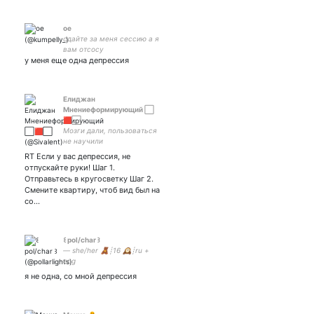
ое
сдайте за меня сессию а я
вам отсосу
у меня еще одна депрессия
Елиджан
Мнениеформирующий ⬜️
🟥⬜️
Мозги дали, пользоваться
не научили
RT Если у вас депрессия, не
отпускайте руки! Шаг 1.
Отправьтесь в кругосветку Шаг 2.
Смените квартиру, чтоб вид был на
со…
꒰ pol/char ꒱
— she/her 🧸┊16 🕰️┊ru +
eng
я не одна, со мной депрессия