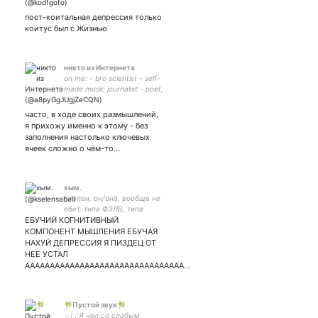
во мне дохуя запчастей //
// // она, ты
пост-коитальная депрессия только
коитус был с Жизнью
никто из Интернета
on me: - bro scientist - self-
made music journalist - poet,
rap artist - culture vulture -
into buddhism, philosophy,
часто, в ходе своих размышлений,
psycho-therapy & self-
я прихожу именно к этому - без
knowledge
заполнения настолько ключевых
ячеек сложно о чём-то…
хым.
Кселен, он/она, вообще не
ебет, типа ФЭЛВ, типа
ЕБУЧИЙ КОГНИТИВНЫЙ
Гюго, принесу в вашу
жизнь комфорт. Ролевик,
КОМПОНЕНТ МЫШЛЕНИЯ ЕБУЧАЯ
фикрайтер, творческий
НАХУЙ ДЕПРЕССИЯ Я ПИЗДЕЦ ОТ
пиздец ;)
НЕЕ УСТАЛ
АААААААААААААААААААААААААААААААА…
🎋Пустой звук🎋
♤|♤Я чел со слабым