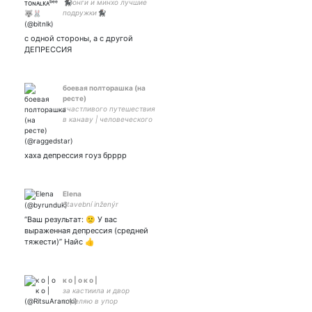
🐈‍⬛юнги и минхо лучшие
подружки🐈‍⬛
с одной стороны, а с другой
ДЕПРЕССИЯ
боевая полторашка (на
ресте)
счастливого путешествия
в канаву | человеческого
во мне нихуя | 21 y.o. | my
lady - | закрытка -
хаха депрессия гоуз брррр
Elena
Stavební inženýr
“Ваш результат: 🙁 У вас
выраженная депрессия (средней
тяжести)” Найс 👍
к o | o к o |
за кастиила и двор
стреляю в упор