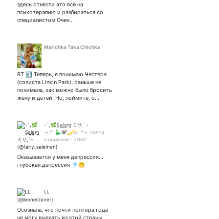
здесь отнести это всё на
психотерапию и разбираться со
специалистом Очен…
Marichka Taka Chichka
RT ⤵️ Теперь, я понимаю Честера
(солиста Linkin Park), раньше не
понимала, как можно было бросить
жену и детей. Но, поймите, о…
-`,🌿S̘a͓̙̫l͓̞͇̼̦̲̖e̹͈͕͕̦͙̲̺̥̺͕m̪͍͎ ミサ,´-
.•.*`🦕🐨🌙🌥´*.•. почти
взаимный ~artist
☆аниме☆aesthetic #spn
#Genshin #кр #чбд #осд #st
Оказывается у меня депрессия...
#ahs #dn HORNEY MOMMY
глубокая депрессия 🎐🤭
Hᴇ/Sʜᴇ✨ Квинтэссенция
дикости и мрачности
LL
Осознала, что почти полтора года
не могу выехать из этой страны