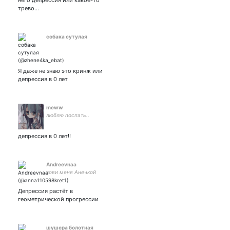
него депрессия или какое-то
трево…
собака сутулая
Я даже не знаю это кринж или
депрессия в 0 лет
meww
люблю поспать..
депрессия в 0 лет!!
Andreevnaa
зови меня Анечкой
Депрессия растёт в
геометрической прогрессии
шушера болотная