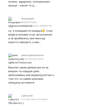
попало, задержки, гипоменорея -
прыщи - какой-то д…
блядоэрен
фикрайтерка,
амбассадорка пейрингов
Кольт/Фрида и Флок/Киёми
оу. я оказывается канадка😳 тоже
везде в пижаме хожу затасканной.
а чё приебались мне некогда
красоту наводить у мен…
рина кармическая
в поисках ресурса
Василис какая депрессия из-за
внешки ты каждый день
записываешь мне видеокружочки о
том что ты самая красивая
женщина на планете
Lalkovich
Отп бастион по жизни