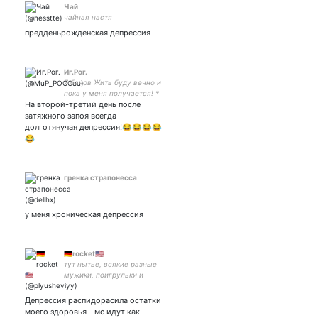
Чай
чайная настя
предденьрожденская депрессия
Иг.Рог.
7 банов Жить буду вечно и
пока у меня получается! *
На второй-третий день после
- значит шутка
затяжного запоя всегда
долготянучая депрессия!😂😂😂😂
😂
гренка страпонесса
у меня хроническая депрессия
🇩🇪rocket🇺🇸
тут нытье, всякие разные
мужики, поигрульки и
сериалы ☀️ INFJ-T /
грустный достоевский
Депрессия распидорасила остатки
моего здоровья - мс идут как