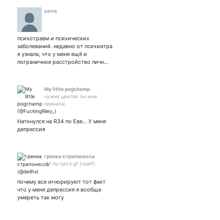
cerra
психотравм и психических
заболеваний. недавно от психиатра
я узнала, что у меня ещё и
пограничное расстройство личн…
My little pogchamp
чужих цветов ты мне
принеси
Наткнулся на R34 по Еве... У меня
депрессия
гренка страпонесса
𖤐!! hu tao's gf (real!!)
почему все игнорируют тот факт
что у меня депрессия я вообще
умереть так могу