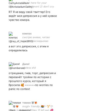
1) ain't here for your
entertainment 2) don't cry
'mercy', cry 'wolves' просто
RT Я не веду свой твиттер! Его
за*банная телочка с
ведёт моя депрессия а у неё хуевое
информационных
чувство юмора.
технологий
компас
смотрю аниме, читаю
книжки, раскидываю
картишки | принесите мне
а вот это депрессия, с этим я
куроцук и я не буду
определилась
злиться | Надежда | ты/
она/её | 21yo
Диля!
useless shit
отрицание, гнев, торг, депрессия и
перезачёт тройки по истории с
прошлого курса, который я
бросила 🥰 ~~~~~~no worries no
panic no context
тимми 🐺🦊
mogii+ friendly 🏳️‍🌈🏳️‍⚧️ ♡
he/she/they ♡ infj sun ♓