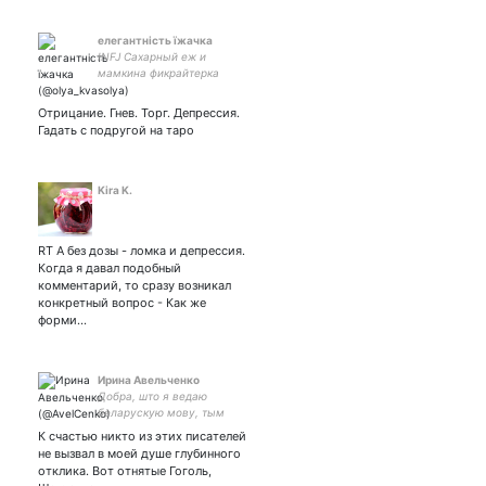
елегантність їжачка
INFJ Сахарный еж и
мамкина фикрайтерка
#Взаимная #Ao_no_Exorcist
#укртві #Winx #Naruto
Отрицание. Гнев. Торг. Депрессия.
#Marvel.Супруга Кибы
Гадать с подругой на таро
Инузуки.Студенка юр.фака
#След #Лапенко #МГЧД
#JJBA
Kira K.
RT А без дозы - ломка и депрессия.
Когда я давал подобный
комментарий, то сразу возникал
конкретный вопрос - Как же
форми…
Ирина Авельченко
Добра, што я ведаю
беларускую мову, тым
лягчэй вывучаць
К счастью никто из этих писателей
украінскую.
не вызвал в моей душе глубинного
отклика. Вот отнятые Гоголь,