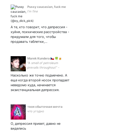
Pussy caucasian, fuck me
I’m fine
А те, кто говорит, что депрессия -
хуйня, психические расстройства -
придумали для того, чтобы
продавать таблетки,…
Marek Kundera 🇨🇿 🍀🍺
"A smell of petroleum
prevails throughout" -
Bertrand Russell
Насколько же точно подмечено. А
еще когда второй носок пропадает
неведомо куда, начинается
экзистенциальная депрессия.
твоя сбыточная мечта
что угодно
О, депрессия привет, давно не
виделись