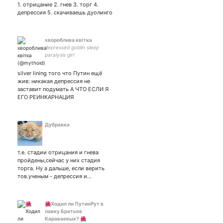
щитпостинга
1. отрицание 2. гнев 3. торг 4.
депрессия 5. скачиваешь дуолинго
хвороблива квітка
depressed goblin sleep
paralysis girl
silver lining того что Путин ещё
жив: никакая депрессия не
заставит подумать А ЧТО ЕСЛИ Я
ЕГО РЕИНКАРНАЦИЯ
Дубравка
т.е. стадии отрицания и гнева
пройдены,сейчас у них стадия
торга. Ну а дальше, если верить
тов.ученым - депрессия и…
🌺Ходил ли ПутинРут в
лавку Братьев
Караваевых? 🌺