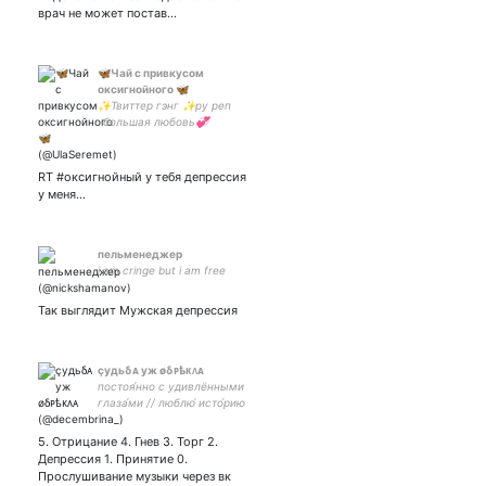
OC/Canon | Self insert
врач не может постав…
🦋Чай с привкусом
оксигнойного 🦋
✨Твиттер гэнг ✨ру реп
-большая любовь💞
Юляндр❤️твиттерские лов
ю .Шарим за все всем
кисам пис 💌🥵Загадочная
RT #оксигнойный у тебя депрессия
юная девушка 🥵аххпхээпх
у меня…
пельменеджер
i am cringe but i am free
Так выглядит Мужская депрессия
çудьδᴀ уж øδᴩѣᴋᴧᴀ
постоя́нно с удивлёнными
глаза́ми // люблю́ исто́рию
и дайте танк (!) // стэн-
акка́унт смеша́риков // мой
5. Отрицание 4. Гнев 3. Торг 2.
воро́бушек —
Депрессия 1. Принятие 0.
Прослушивание музыки через вк