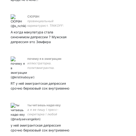
СЮРӘН
провинциальный
карикатурист. TINKOFF:
2200700117324607
А когда макулатура стала
синонимом депрессии ? Мужская
депрессия-это Земфира
почему я в эмиграции
иллюстраторка.
политэмигрантка.
феминистка
альтернативная
искренность, щитпостинг,
RT у неё эмигрантская депрессия
вшэ, мемы, рисунки. она/
срочно березовый сок внутривенно
ее. закрытка
ты читаешь надю еву
а я ее пишу I пресс-
секретарка I любой
шитпост в этом аккаунте —
моё личное мнение
у неё эмигрантская депрессия
срочно березовый сок внутривенно