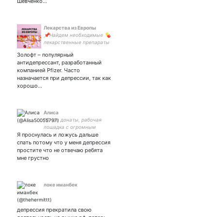
Шевченко…
Лекарства из Европы
📌Найдем необходимые 💊
лекарственные препараты
из Швейцарии и Германии.
Золофт – популярный
📦Доставка в Россию и
антидепрессант, разработанный
СНГ. Пишите ⌨️
компанией Pfizer. Часто
aptekaeurop #лекарства
назначается при депрессии, так как
хорошо…
Алиса
18+ за донаты, рабочая
лошадка с огромным
Я проснулась и ложусь дальше
хуищем
спать потому что у меня депрессия
простите что не отвечаю ребята
мне грустно
локе иманбек
депрессия прекратила свою