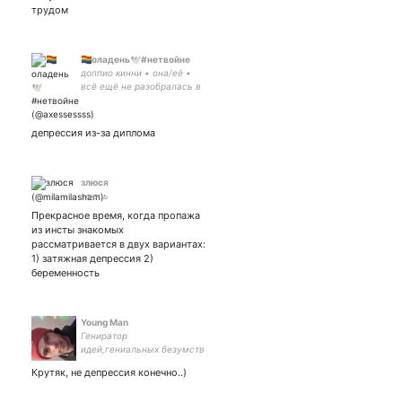
трудом
🏳️‍🌈оладень🕊️#нетвойне
доппио кинни • она/её •
всё ещё не разобралась в
себе • нравятся джоджо и
сырки ⁎⁺˳✧༚ ❤️🇺🇦
депрессия из-за диплома
злюся
злюсь
Прекрасное время, когда пропажа
из инсты знакомых
рассматривается в двух вариантах:
1) затяжная депрессия 2)
беременность
Young Man
Гениратор
идей,гениальных безумств
и просто обычный шумный
Крутяк, не депрессия конечно..)
сосед