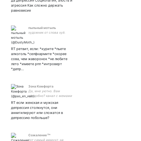
да депрессия Социопатия, злость и
агрессия Как сложно держать
равновесие
пыльный мотыль
художник от слова хуй.
RT ретвит, если: *курите *пьете
алкоголь *селфхармите *скорее
сова, чем жаворонок *не любите
лето *имеете рпп *интроверт
*депр…
Зона Комфорта
Да, мне уютно. Вам
неудобно? канал с мемами
в тг: Ежемесячный
RT если женская и мужская
плейлист:
депрессия столкнутся, они
аннигилируют или сложатся в
депрессию побольше?
Сожаление ᶠᵐ
тот самый аккаунт, на