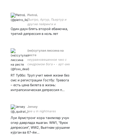
PietroL
Пьетро, Артур, Пьертур и
другие пейринги и
Один даун блять второй ебанючка,
вариации этих двух имён ∆
Он/его ∆ Одна большая
третий депрессия в ноль лет
счастливая
неблагополучная ЛГБТ+
семья
(не)сутулая лиссина на
ресте
неуравновешенное чмо с
синдромом бога ▫️ - арт-акк
▫️ - owner ▫️ - pfp+header ▫️ !!
читайте каррд
RT Туббо: Труп учит меня жизни без
смс и регистрации Гостбу: Тревога
– есть цена билета в жизнь:
интрапсихическая депрессия п…
Jersey
see u in nightmares
Луи Армстронг кора танлилар учун
огир даврлада яшаган. WW1, "буюк
депрессия", WW2, Вьетнам урушини
ку́рган ва 67-йи…