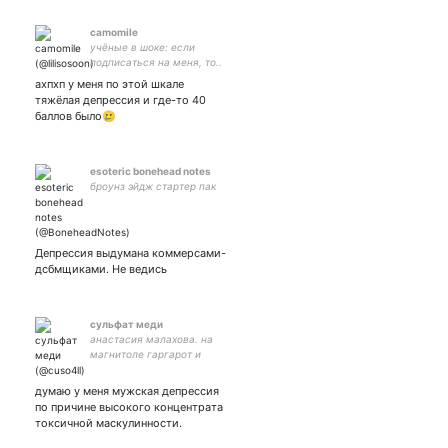
camomile
учёные в шоке: если
подписаться на меня, то..
(продолжение в источнике)
ахпхп у меня по этой шкале
тяжёлая депрессия и где-то 40
баллов было🥲
esoteric bonehead notes
броунз эйдж стартер пак
Депрессия выдумана коммерсами-
дсбмщиками. Не ведись
сульфат меди
анастасия малахова. на
магнитоле гаргарот и
мардук.
думаю у меня мужская депрессия
по причине высокого концентрата
токсичной маскулинности.