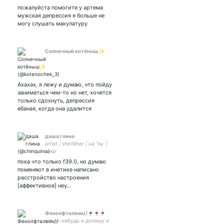
шаг
пожалуйста помогите у артема
#россиябудетсвободной
мужская депрессия я больше не
могу слушать макулатуру
Солнечный котёныш✨
Ахахах, я лежу и думаю, что пойду
заниматься чем-то но нет, хочется
только сдохнуть, депрессия
ебаная, когда она удалится
даша глина
artist | she16her | на 'ты' |
закр
пока что только f39.0, но думаю
поменяют в инетике написано
расстройство настроения
[аффективное] неу…
Фенолфталеин//🍷🍷🍷
когда-нибудь я допишу и