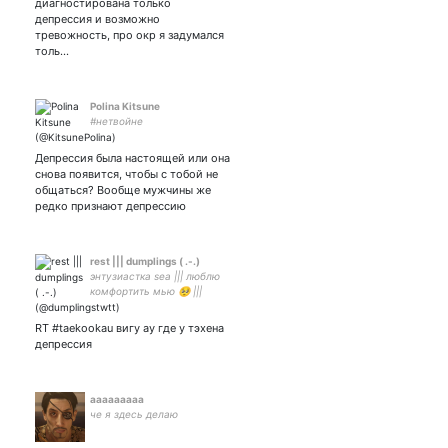
диагностирована только
депрессия и возможно
тревожность, про окр я задумался
толь…
Polina Kitsune
#нетвойне
Депрессия была настоящей или она
снова появится, чтобы с тобой не
общаться? Вообще мужчины же
редко признают депрессию
rest ||| dumplings ( .-.)
энтузиастка sea ||| люблю
комфортить мью 🥺 |||
обожаю спать ||| скоро
др!!!!!
RT #taekookau вигу ау где у тэхена
депрессия
ааааааааа
че я здесь делаю