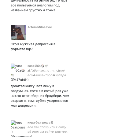
деятельность на рынке рф, теперь
все пользуемся аналогом под
названием грустно и точка
Artёm Milošević
Ого!) мужская депрессия в
формате mp3
злая ёба🎲🕊
⚠️Габенчик по типу⚠️он/
его⚠️мизантроп⚠️холера
меланхолик⚠️войдпанк⚠️изрл/
прл/дистимия?
дочитал книгу. вот лежу в
(хуйстиния??)⚠️
раздумьях. хотя я в сотый раз уже
читаю этот сборник брэдбери. чем
старше я, тем глубже укореняется
моя депрессия.
кира безгроша !)
все так плохо что я пишу
об этом на сайте твиттер .
точка ком