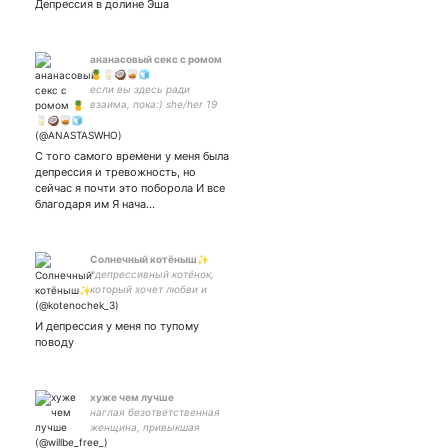
Депрессия в долине Эша
ананасовый секс с ромом
🍍🥛🥥🥃🧊
если вы здесь ради
взаима, пока:) she/her 19
y/o🏳️‍🌈artist radfem kpop etc
inst: art_nessia tt:nessia_art
рабочий акк/work account:
С того самого времени у меня была
депрессия и тревожность, но
сейчас я почти это поборола И все
благодаря им Я нача…
Солнечный котёныш✨
*депрессивный котёнок,
который хочет любви и
ласки🥺💔
И депрессия у меня по тупому
поводу
хуже чем лучше
наглая безответственная
женщина, привыкшая
афишировать каждый свой