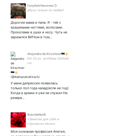
Голубой Носочек🧦
ебусь только по любви!
Дорогие мама и папа: Я - гей с
крашеными ногтями, волосами.
Проколами в ушах и носу. Чуть не
заразился ВИЧом в том…
Alejandro de Kirschner🇪🇪⚜️
Est 23 yo. synthpop Catholic
rsv
У меня депрессия появилась
только пол года назад(если не год)
Когда в армии я уже не служил На
резерв…
$uicideNut$
•Заметки для себя и
строчки из песен•
Моя основная профессия Апатия,