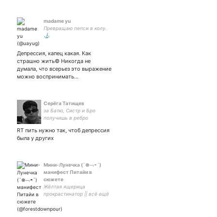
madame yu
Превращаю пепси в колу.
⚓
Депрессия, капец какая. Как
страшно жить© Никогда не
думала, что всерьез это выражение
можно воспринимать...
Серёга Татищев
за Батю, Систр и Бро
получишь в ребро
RT пить нужно так, чтоб депрессия
была у других
Мини-Лунечка (`⊗﹁◓´)
манифест Питайи в
сюжете
Жёлтая ящерица
прокрастинатор || всё ещё
Форя Личи Кинни || 19 ||