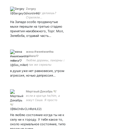
Zergey
Ты что тут делаешь?
Стреляли...
На Западе особо продвинутые
мыхи перешли на третью стадию
принятия неизбежного, Торг. Мол,
Зелебоба, отдавай часть…
жена #w̴e̴n̴t̴w̴o̴r̴t̴h̴a̴
m̴i̴l̴l̴e̴r̴a̴♡
Люблю дорамы, лакорны♤
а так же сериалы
#волчонок 🖤#дневники
в душе уже нет равновесия, утром
#вампира#пероводные#🔥
агрессия, ночью депрессия...
и мой любимый #Prison
#break (Побег из тюрьмы
👑
Мертвый Декабрь 🕊️
если в кратце he/him, а
зовут Саша. Я просто
устал. А еще я кажется
фотограф. Уже ноет про
ЕГЭ. бар. похуй.
Не люблю состояние когда ты не к
подпишитесь на тг канал
селу ни к городу. У тебя какое то,
пожалуйста
около нормальное состояние, типо
вроде не очень…