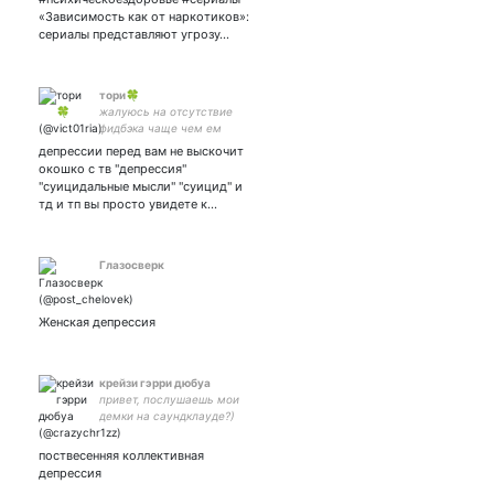
«Зависимость как от наркотиков»:
сериалы представляют угрозу…
тори🍀
жалуюсь на отсутствие
фидбэка чаще чем ем
match with
депрессии перед вам не выскочит
окошко с тв "депрессия"
"суицидальные мысли" "суицид" и
тд и тп вы просто увидете к…
Глазосверк
Женская депрессия
крейзи гэрри дюбуа
привет, послушаешь мои
демки на саундклауде?)
поствесенняя коллективная
депрессия