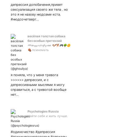
одно признание может
депрессия допобачення,привет
перевернуть его на 180
сексуализация своего же тела . но
градусов|
это я не назову нюдсами кста.
5168755473197610 на
#нюдсочетверг…
мешочек счастья.
весёлая толстая собака
без особых претензий
ᚉᚒᚅᚐᚋᚐᚌᚂᚔ 🐶🐕🎮🌳🌼
⚰️ псиномать
я поняла, что у меня тревога
>>>>>> депрессия, и с
депрессивными мыслями я могу
справиться, а с тревогой вообще
нет…
Psychologies Russia
Найти себя и жить лучше.
#одиночество #депрессия
#психическоездоровье #сериалы