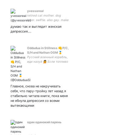
yvessoreal
retired cat mother. dog
lover. swiftie. also gay. make
music. (she/they)
думаю так и выглядит женская
депрессия….
Oddudua in Stillness 👊 P/C,
S/H and Nathan OGM 🥇
Русский военный корабль,
иди нахуй 💁 Если топливо
заканчивается, то можете
использовать вёсла 😈
Главное, снова не накручивать
себя, что пару-тройку лет назад я
стабильно читала книги, пока меня
не ебнула депрессия со всеми
вытекающими
один одинокий парень