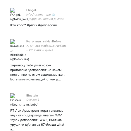
FAngeL
infp / drama type 🦢
«недодизайнер на диете»
Кто кого? #рпп х #депрессия
Котопызя :з #НетВойне
사랑 - это любовь,а любовь
- это Саня и Дима.
закрытка -
хорошо,у тебя диагнозом
прописано "депрессия",но зачем
постоянно на этом зацикливаться.
Есть миллионы вещей о чем д…
Einstein
Qishlaqi )
RT Луи Армстронг кора танлилар
учун огир даврлада яшаган. WW1,
"буюк депрессия", WW2, Вьетнам
урушини ку́рган ва 67-йилда what
a…