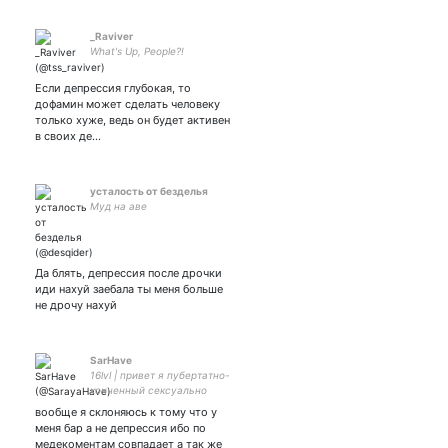
_Raviver
What's Up, People?!
Если депрессия глубокая, то
дофамин может сделать человеку
только хуже, ведь он будет активен
в своих де…
усталость от безделья
Муд на аве
Да блять, депрессия после дрочки
иди нахуй заебала ты меня больше
не дрочу нахуй
SarHave
16lvl | привет я пубертатно-
конченный сексуально
недопонятый козел с
вообще я склоняюсь к тому что у
зарплатой из
меня бар а не депрессия ибо по
компьютерной графики |
медекоментам совпадает а так же