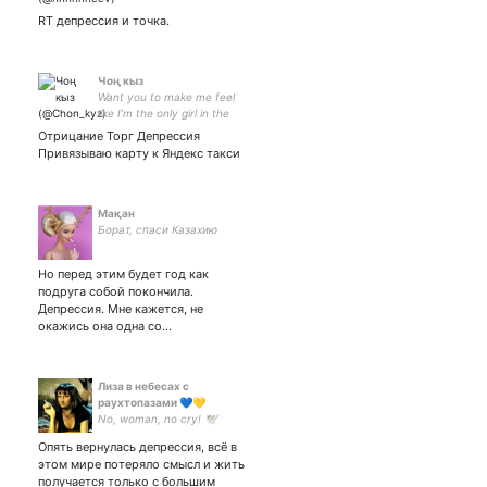
RT депрессия и точка.
Чоң кыз
Want you to make me feel
like I’m the only girl in the
world
Отрицание Торг Депрессия
Привязываю карту к Яндекс такси
Мақан
Борат, спаси Казахию
Но перед этим будет год как
подруга собой покончила.
Депрессия. Мне кажется, не
окажись она одна со…
Лиза в небесах с
раухтопазами 💙💛
No, woman, no cry! 🕊
Опять вернулась депрессия, всё в
этом мире потеряло смысл и жить
получается только с большим