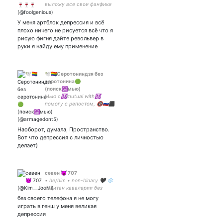
выложу все свои фанфики
но не в этой жизни//
апельсиновый сок
У меня артблок депрессия и всё
прекрасен так же как и
плохо ничего не рисуется всё что я
нагито комаэда//а.а.
рисую фигня дайте револьвер в
супремаси//шин мой муж
руки я найду ему применение
🕊🏳️‍🌈Серотониндзя без
серотонина🟢
(поиск☮️мью)
Мью с☮mutual with☮️
помогу с репостом, 🔞🇷🇺⬛
🟪⬜🟨♈Ru|Eng. Activitst,
feminist, istp, rp, 90's, c-ptsd
Naruto, GO, SU, Tf2, APH
Наоборот, думала, Пространство.
#nowar #нетвойне
Вот что депрессия с личностью
делает)
севен 😈 707
• he/him • non-binary 🖤 ❄️
капитан кавалерии без
кавалерии, но с кавалером
без своего телефона я не могу
❄️ | 7WoW member •
играть в генш у меня великая
TRASHPACK leader
депрессия