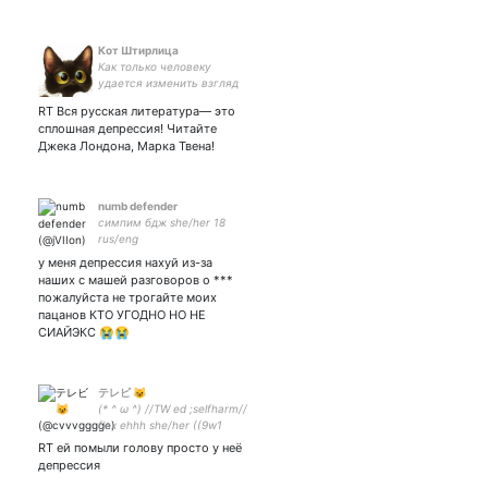
Кот Штирлица
Как только человеку
удается изменить взгляд
на обстоятельства –
RT Вся русская литература— это
обстоятельства тоже
сплошная депрессия! Читайте
начинают меняться. Макс
Джека Лондона, Марка Твена!
Фрай
numb defender
симпим бдж she/her 18
rus/eng
у меня депрессия нахуй из-за
наших с машей разговоров о ***
пожалуйста не трогайте моих
пацанов КТО УГОДНО НО НЕ
СИАЙЭКС 😭😭
テレビ 😺
(* ^ ω ^) //TW ed ;selfharm//
flex ehhh she/her ((9w1
#нетвойнесУкраиной
RT ей помыли голову просто у неё
#хуйвойне
депрессия