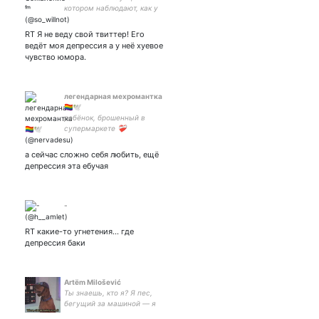
котором наблюдают, как у
владельца отлетает кукуха
RT Я не веду свой твиттер! Его
ведёт моя депрессия а у неё хуевое
чувство юмора.
легендарная мехромантка
🏳️‍🌈🕊️
ребёнок, брошенный в
супермаркете ❤️‍🩹
а сейчас сложно себя любить, ещё
депрессия эта ебучая
-
RT какие-то угнетения... где
депрессия баки
Artёm Milošević
Ты знаешь, кто я? Я пес,
бегущий за машиной — я
бы не знал, что делать,