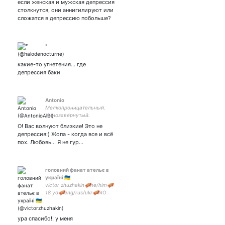
если женская и мужская депрессия
если бы догнал, так что я
столкнутся, они аннигилируют или
просто делаю и все.
сложатся в депрессию побольше?
°
какие-то угнетения... где
депрессия баки
Antonio
Мелкопроницательный.
Умнозавёрнутый.
Сердечнопохуистический.
О! Вас волнуют близкие! Это не
А может другая сторона
депрессия:) Жопа - когда все и всё
медали.
пох. Любовь... Я не гур…
головний фанат ательє в
україні 🇺🇦
victor zhuzhakin🪗he/him🪗
18 yo🪗eng/rus/ukr🪗NO
QRT, PRIV QRT and REPOST
🪗DNI TERF and PROSHIP🪗
depression, anxiety, OCD
ура спасибо!! у меня
#Atroceville