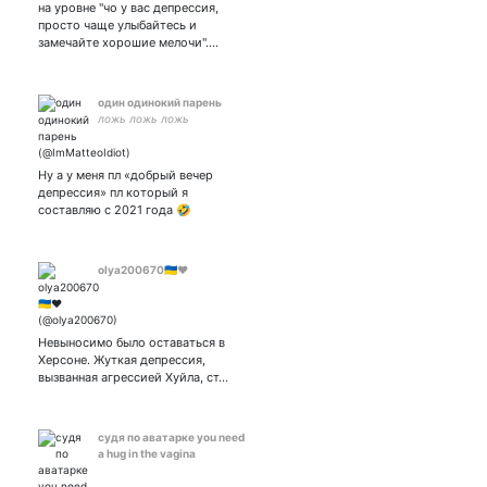
на уровне "чо у вас депрессия,
просто чаще улыбайтесь и
замечайте хорошие мелочи".…
один одинокий парень
ложь ложь ложь
Ну а у меня пл «добрый вечер
депрессия» пл который я
составляю с 2021 года 🤣
olya200670🇺🇦❤️
Невыносимо было оставаться в
Херсоне. Жуткая депрессия,
вызванная агрессией Хуйла, ст…
судя по аватарке you need
a hug in the vagina