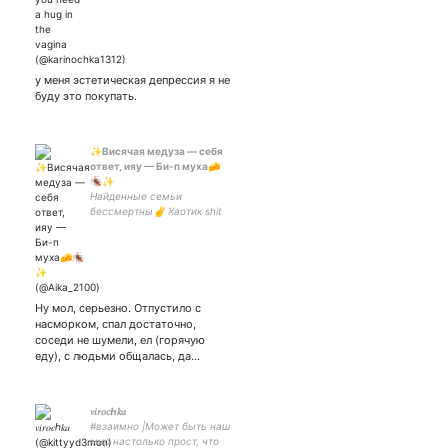
у меня эстетическая депрессия я не
буду это покупать.
✨Висячая медуза — себя
ответ, ияу — Би-п муха🧀
🪳✨
Найденные семьи
бессмертны✌ Хаотик shit
Топлю за людей, time
travel, блин я заблудился в
геях, книги Хедканоны и АУ
— моё всё Rus/Eng🏳️‍🌈💬💙
Kid:
Ну мол, серьезно. Отпустило с
насморком, спал достаточно,
соседи не шумели, ел (горячую
еду), с людьми общалась, да…
𝑣𝑖𝑟𝑜𝑐ℎ𝑘𝑎
#взаимно |Может быть наш
мир настолько прост, что