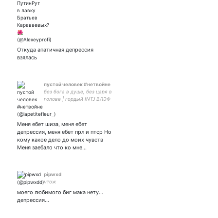
Откуда апатичная депрессия
взялась
пустой человек #нетвойне
без бога в душе, без царя в
голове | гордый INTJ ВЛЭФ
| I have a love only for alive
girls and dead french men |
городская сумасшедшая у
Меня ебет шиза, меня ебет
меня даже справка есть
депрессия, меня ебет прл и птср Но
кому какое дело до моих чувств
Меня заебало что ко мне…
pipwxd
чтож
моего любимого биг мака нету...
депрессия...