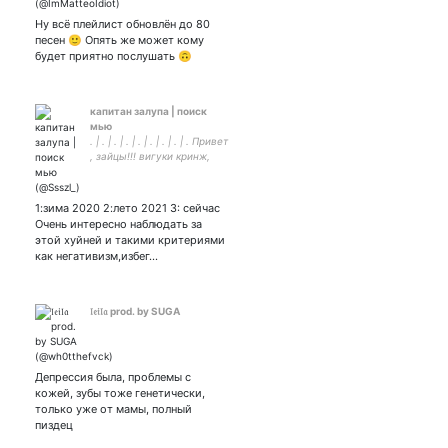
Ну всё плейлист обновлён до 80
песен 🙂 Опять же может кому
будет приятно послушать 🙃
капитан залупа | поиск
мью
. | . | . | . | . | . | . | . | . Привет
, зайцы!!! вигуки кринж,
согл? -
1:зима 2020 2:лето 2021 3: сейчас
Очень интересно наблюдать за
этой хуйней и такими критериями
как негативизм,избег…
𝔩𝔢𝔦𝔩𝔞 prod. by SUGA
Депрессия была, проблемы с
кожей, зубы тоже генетически,
только уже от мамы, полный
пиздец