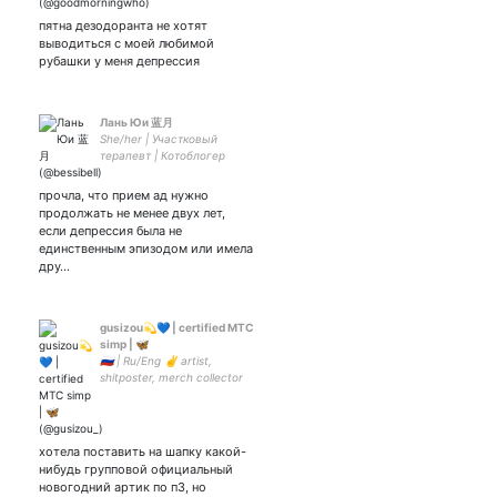
пятна дезодоранта не хотят
выводиться с моей любимой
рубашки у меня депрессия
Лань Юи 蓝月
She/her | Участковый
терапевт | Котоблогер
#FCBayern 🇩🇪, #МаксФрай
#HarryPotter #MoDaoZuShi
прочла, что прием ад нужно
#Muse #ПерсиДжексон
продолжать не менее двух лет,
#GenshinImpact На еду:
если депрессия была не
89204328275
единственным эпизодом или имела
дру…
gusizou💫💙 | certified MTC
simp | 🦋
🇷🇺 | Ru/Eng ✌️ artist,
shitposter, merch collector
||| hypmic, utapri, persona,
ace attorney, nitro+chiral
хотела поставить на шапку какой-
нибудь групповой официальный
новогодний артик по п3, но