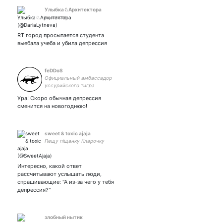
Улыбка♘Архитектора
я устала
RT город просыпается студента
выебала учеба и убила депрессия
feDDoS
Официальный амбассадор
уссурийского тигра
Ура! Скоро обычная депрессия
сменится на новогоднюю!
sweet & toxic ajaja
Пещу піщанку Кларочку
Интересно, какой ответ
рассчитывают услышать люди,
спрашивающие: "А из-за чего у тебя
депрессия?"
злобный нытик