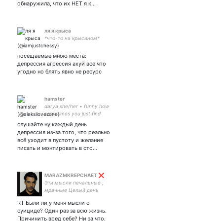
обнаружила, что их НЕТ я к…
ля я крыса
*что-то на крысином*
посещаемые мною места:
депрессия агрессия ахуй все что
угодно но блять явно не ресурс
hamster
darya she/her • funny how
sometimes you just find
things. • 18.09.2019 💛✨ -
слушайте ну каждый день
private acc
депрессия из-за того, что реально
всё уходит в пустоту и желание
писать и монтировать в сто…
MARAZMKREPCHAET ❌
Эти мысли печальные ,
мрачные Целый день
будоражат меня Люди
RT Были ли у меня мысли о
мрачные, злые ,
суициде? Один раз за всю жизнь.
невзрачные , Только
Причинить вред себе? Ни за что.
церкви вокруг ..... и гэбня.