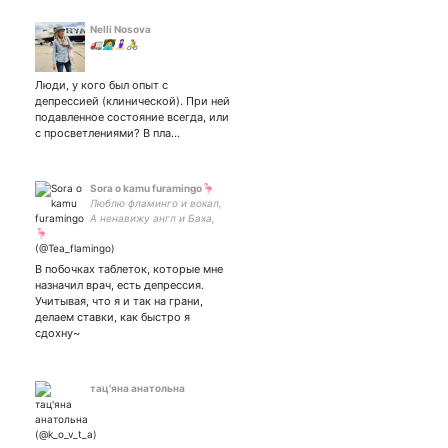
Nelli Nosova
🚛👩‍💻🧘🏻‍♀️🚴
Люди, у кого был опыт с
депрессией (клинической). При ней
подавленное состояние всегда, или
с просветлениями? В пла…
Sora o kamu furamingo🦩
Люблю фламинго и вокал,
А ненавижу англ и Баха,
Являюсь Гитлером чуть-
чуть И абсолютнейшим
бекаром.
В побочках таблеток, которые мне
назначил врач, есть депрессия.
Учитывая, что я и так на грани,
делаем ставки, как быстро я
сдохну~
тац'яна анатольна