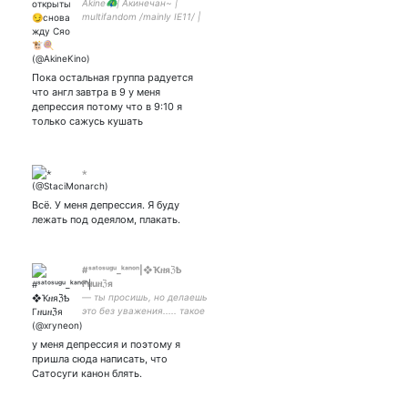
Akine🦚| Акинечан~ |
multifandom /mainly IE11/ |
18 y.o. | твит с кмм
Пока остальная группа радуется
что англ завтра в 9 у меня
депрессия потому что в 9:10 я
только сажусь кушать
⋆
Всё. У меня депрессия. Я буду
лежать под одеялом, плакать.
#ˢᵃᵗᵒˢᵘᵍᵘ_ᵏᵃⁿᵒⁿ|❖︎ҠዘяℨѢ
Гዘuዘℨя
— ты просишь, но делаешь
это без уважения..... такое
чувство, что мы с тобой
произведение
у меня депрессия и поэтому я
искусствааа....
пришла сюда написать, что
Сатосуги канон блять.