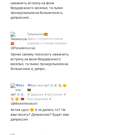
назначить встречу.на фоне
безудержного веселья, та пьяно
промурлыкала:на больничном я,
депрессия!…
Tatamurcia🇪🇸
Здесь столуются юмор,
сарказм и плохие манеры.
Я предупредила.
Звоню своему психологу назначить
встречу.на фоне безудержного
веселья, та пьяно промурлыкала:на
больничном я, депре…
☔Кот что-ли? 💨🃏.🐈.😏.
🇧🇾
❦ Здарова ❦ Шутеечки ❦
Разговорчики ❦
Oбсуждение ❦- всё
здесь... Сестрёнка👉🏻👈🏻💜
Актив сдох 😊 А че делать то? Че
😏 Читай закреп...
вам писать? Депрессию? Будет вам
депрессия