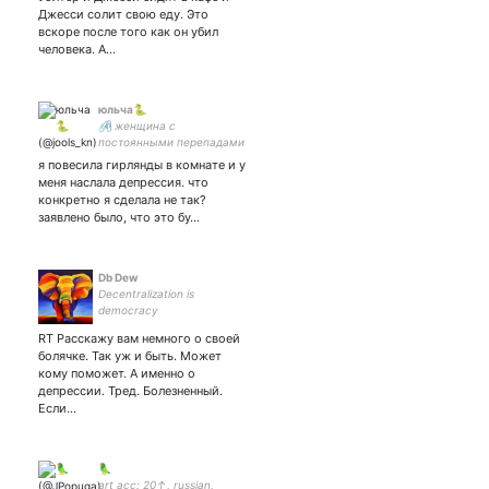
твиты куплены за $,
Джесси солит свою еду. Это
каждый твит - шутка.
вскоре после того как он убил
человека. А…
юльча🐍
🖇 женщина с
постоянными перепадами
настроения, комплексами,
я повесила гирлянды в комнате и у
внушительной историей
меня наслала депрессия. что
болезни и недотрахом
конкретно я сделала не так?
пытающаяся не впасть в
заявлено было, что это бу…
очередную депрессию
Db Dew
Decentralization is
democracy
RT Расскажу вам немного о своей
болячке. Так уж и быть. Может
кому поможет. А именно о
депрессии. Тред. Болезненный.
Если…
🦜
art acc: 20↑, russian,