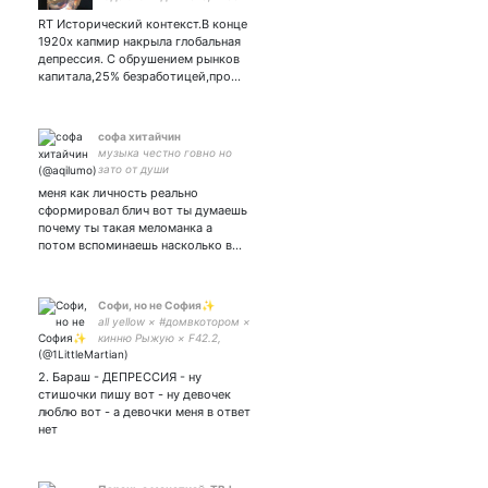
знать, как мало мы
RT Исторический контекст.В конце
знаем... (Густав Наан). Non
1920х капмир накрыла глобальная
indignari, поп admirari, sed
депрессия. С обрушением рынков
intelligere.
капитала,25% безработицей,про…
софа хитайчин
музыка честно говно но
зато от души
меня как личность реально
сформировал блич вот ты думаешь
почему ты такая меломанка а
потом вспоминаешь насколько в…
Софи, но не София✨
all yellow × #домвкотором ×
кинню Рыжую × F42.2,
F48.1, F50 × люблю кофе,
татушки, книжки, солнце и
2. Бараш - ДЕПРЕССИЯ - ну
людей
стишочки пишу вот - ну девочек
люблю вот - а девочки меня в ответ
нет