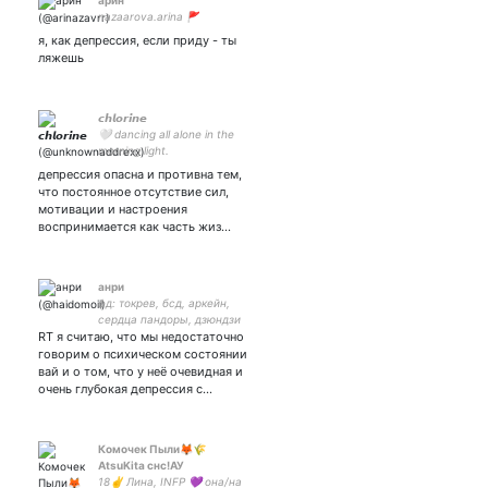
арин
nazaarova.arina 🚩
я, как депрессия, если приду - ты
ляжешь
𝙘𝙝𝙡𝙤𝙧𝙞𝙣𝙚
🤍 dancing all alone in the
morning light.
депрессия опасна и противна тем,
что постоянное отсутствие сил,
мотивации и настроения
воспринимается как часть жиз…
анри
фд: токрев, бсд, аркейн,
сердца пандоры, дзюндзи
RT я считаю, что мы недостаточно
ито, жжк, мгчд, хайкью,
бнха, атака титанов, no.6,
говорим о психическом состоянии
др. 20. радфем взгляды
вай и о том, что у неё очевидная и
очень глубокая депрессия с…
Комочек Пыли🦊🌾
AtsuKita снс!АУ
18✌︎ Лина, INFP 💜 она/на