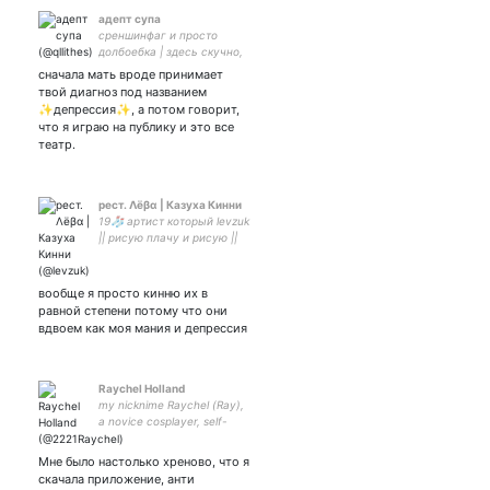
адепт супа
среншинфаг и просто
долбоебка | здесь скучно,
тоскливо и неинтересно
сначала мать вроде принимает
твой диагноз под названием
✨депрессия✨, а потом говорит,
что я играю на публику и это все
театр.
рест. Λёβα | Казуха Кинни
19🧦 артист который levzuk
|| рисую плачу и рисую ||
юп: \\ папка с рисунками в
закрепе и ссылкой ниже
вообще я просто кинню их в
равной степени потому что они
вдвоем как моя мания и депрессия
Raychel Holland
my nicknime Raychel (Ray),
a novice cosplayer, self-
taught artist, movie fan, I
like to read manga and
Мне было настолько хреново, что я
comics. I listen to different
скачала приложение, анти
music, but more rock.