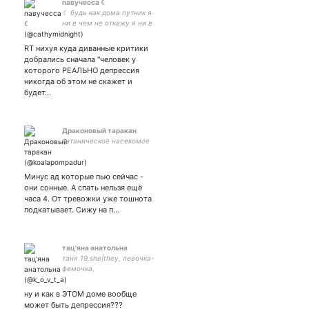
павучесса ☾
☾ будь как дома путник я
ни в чем не откажу я ни в
чем не откажу я ни в чем
не откажу множество
RT нихуя куда диванные критики
историй коль желаешь
добрались сначала "человек у
расскажу ☾ парная со ☾
которого РЕАЛЬНО депрессия
никогда об этом не скажет и
будет…
Драконовый таракан
титаническое насекомое
Минус ад которые пью сейчас -
они сонные. А спать нельзя ещё
часа 4. От тревожки уже тошнота
подкатывает. Сижу на п…
тац'яна анатольна
таня 19,she|they, левочка-
фемочка,
фундаментальная|
компьютерная
ну и как в ЭТОМ доме вообще
лЕньгвистка|журналистка
может быть депрессия???