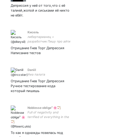
Депрессия у неё от того,что с её
талией,жопой и сиськами её никто
не ебёт.
Кисель
либертарианец +
разработчик Пишу про айти
из своей головы -
Отрицание Гнев Торг Депрессия
Телеграм -
Написание тестов
Daniil
Ума палата
Отрицание Гнев Торг Депрессия
Ручное тестирование кода
который пишешь
Noblesse oblige⁷ 🌸🏹
Full of negativity and
terrified of everything in the
world | Princess of sadness
but sometimes Im classy |
#army 💜 #innercircle 💙
То как я однажды повелась под
#engene 🖤 #stay ❤️