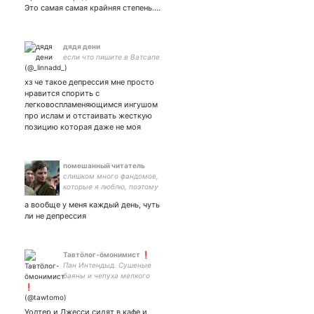
Это самая самая крайняя степень.…
дядя дени
если что пишите в Ватсапе
хз че такое депрессия мне просто
нравится спорить с
легковоспламеняющимся ингушом
про ислам и отстаивать жесткую
позицию которая даже не моя
помешанный читатель
слишком много фандомов,
которые я люблю, поэтому
просто давайте вместе со
а вообще у меня каждый день, чуть
мной вкрашиваться во
ли не депрессия
всех подряд
Тавтöлог-öмонимист ❗️
Пан Интендыд. Сушеные
баяны и чепуха мелкого
помола. Массаракш и
массаракш. P.S. Оно ещё и
кодит. Аккаунт продан,
Уолтер и Джесси сидят в кафе и