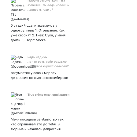
Парень с монеткой. TBJ
Монетка, ты ведь успеешь
написать книгу?
#точтодолженпомнитьАрс
5 стадий сдачи экзаменов у
одногруппниц 1. Отрицание: Как
уже сессия? 2. Гнев: Сука, у меня
долги! 3. Торг: Може…
надь надичь
нет то есть тебе реально
нравится кирилл селегей?
разумеется у славы мэрлоу
депрессия он жил в новосибирске
True crime енд чорні жарти
Меня посадили за убийство тех,
кто спрашивал это до тебя. В
тюрьме и началась депрессия...