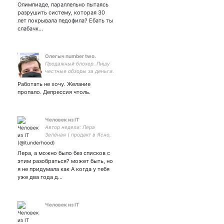
Олимпиаде, параллельно пытаясь
разрушить систему, которая 30
лет покрывала педофила? Ебать ты
слабачк…
Олегыч number two.
Продажный блохер. Пишу
честные обзоры за деньги.
донаты приветствуются:
Работать не хочу. Желание
5536913821477029 ЯК
пропало. Депрессия чтоль.
410019197491131
Человек из IT
Автор недели: Лера
Зелёная ( продакт в Ясно,
ex-HTML Academy. Веду
тг-канал про ментальное
Лера, а можно было без списков с
здоровье, дружу со всеми
этим разобраться? может быть, но
животными, пою, играю
я не придумала как А когда у тебя
музыку
уже два года д…
Человек из IT