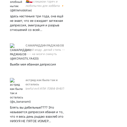
🏳️‍🌈🇵🇱 слишком горяч и
любопытен для хоббита 🔸
Вы/Вас
здесь настеньке три года, она ещё
не знает, что ее ожидает затяжная
депрессия, эмиграция и разрыв
отношений со всей…
САМАРИДДИН РАДЖАБОВ
нахуй моду. делай стиль --
---- на мозги скинуть
денежку можно сюда 5559
4941 1230 1501
Выеби мея ебанная депрессия
астрид как была так и
осталась
lawful evil ИЛИ ЛЭВФ ВНБП
Блять вы дебильные???? Это
называется депрессия ебаная и то,
что я весь день рыдаю взахлеб это
НИХУЯ НЕ ПЯТОЕ ИЗМЕР…