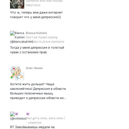
Someone who was morally
killed once
Что ж, теперь мне даже интернет
говорит что у меня депрессия)))
Bianca Kulmini
Don't be fooled making
mistakes to prove someone
you are trying
Тогда у меня депрессия и толстый
чувак с остановки прав
Олег Лапин
Хотите жить дольше? Чаще
наклоняйтесь! Депрессия в области
больших поясничных мышц
приводит к депрессии области ки…
👾
that girl is mine, she's mine |
- закрытка
RT Завоёвываешь медали на