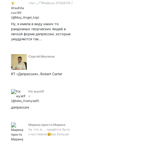
«ты» 🧷 #haikyuu ATSUKITA |
#jujutsukaisen |
#shingekinokyogin | #мгчд💫
Жена - | Мия твикс с | 🇷🇺🇬🇧
Ну, я имела в виду каких-то
рандомных творческих людей в
легкой форме депрессии, которые
умудряются так…
Сергей Мосяков
RT «Депрессия», Robert Carter
fᴄᴋ ʍysᴇlf
я
депрессия
Марина просто Марина
Ну что ж … придётся быть
счастливой😉раз больше
вариантов нет😁