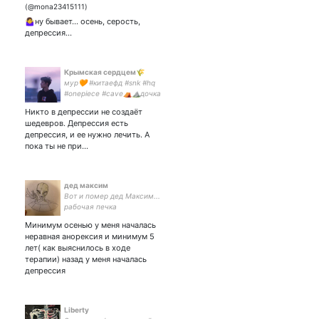
🤷‍♀️ну бывает… осень, серость,
депрессия…
Крымская сердцем🌾
мур🧡 #китаефд #snk #hq
#onepiece #cave⛺⛰️дочка
спелеолога, писательница,
Никто в депрессии не создаёт
издательница, танцовщица
шедевров. Депрессия есть
🦊жена парная с киндред
депрессия, и ее нужно лечить. А
спирит 💞
пока ты не при…
дед максим
Вот и помер дед Максим...
рабочая печка
Минимум осенью у меня началась
неравная анорексия и минимум 5
лет( как выяснилось в ходе
терапии) назад у меня началась
депрессия
Liberty