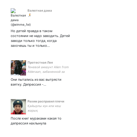
Валютная дама
🏃
Но детей правда в таком
состоянии не надо заводить. Детей
заводи только тогда, когда
захочешь ты и только…
Протестная Лея
Теневой аккаунт Alien from
Alderaan, забаненной за
оскорбление Натальи
Они пытались из вас вытрясти
Липской. Веган, 5 кошек,
взятку. Депрессия -…
неудавшийся учёный
Рахим расправил плечи
Қайырлы күн или кеш
жарық
После книг мураками какая то
депрессия нахлынула