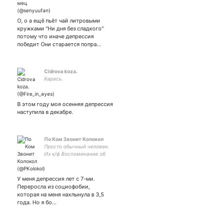
genshin milgram okegom |
INTP🍃| приглашаю на
закрытку я тут
О, о а ещё пьёт чай литровыми
драматизирую
кружками "Ни дня без сладкого"
потому что иначе депрессия
победит Они старается попра…
Cidrova koza.
Карась.
В этом году моя осенняя депрессия
наступила в декабре.
По Ком Звонит Колокол
Просто обычный человек.
Из к/ф Воспоминание об
убийстве
У меня депрессия лет с 7-ми.
Переросла из социофобии,
которая на меня нахлынула в 3,5
года. Но я бо…