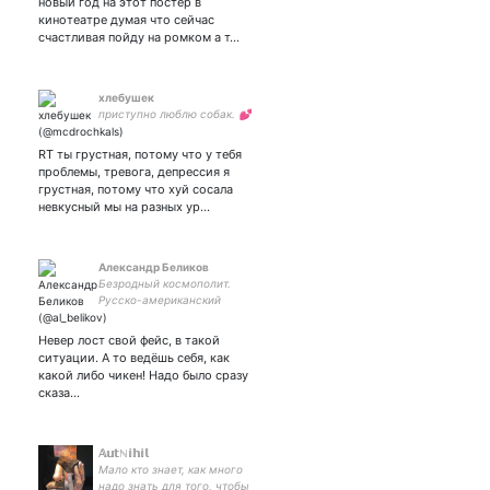
новый год на этот постер в
кинотеатре думая что сейчас
счастливая пойду на ромком а т…
хлебушек
приступно люблю собак. 💕
RT ты грустная, потому что у тебя
проблемы, тревога, депрессия я
грустная, потому что хуй сосала
невкусный мы на разных ур…
Александр Беликов
Безродный космополит.
Русско-американский
пенсионер. Интересуюсь
тем, что интересно. Тем,
Невер лост свой фейс, в такой
что не интересно, не
ситуации. А то ведёшь себя, как
интересуюсь.
какой либо чикен! Надо было сразу
сказа…
𝔸𝕦𝕥ℕ𝕚𝕙𝕚𝕝
Мало кто знает, как много
надо знать для того, чтобы