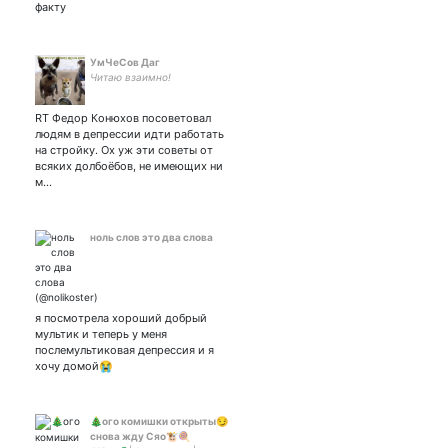
факту
УмЧеСов Даг
Читаю взаимно!
RT Федор Конюхов посоветовал
людям в депрессии идти работать
на стройку. Ох уж эти советы от
всяких долбоёбов, не имеющих ни
м…
ноль слов это два слова
я посмотрела хороший добрый
мультик и теперь у меня
послемультиковая депрессия и я
хочу домой😭
🎄ого комишки открыты😏
снова жду Сяо🐮🍭