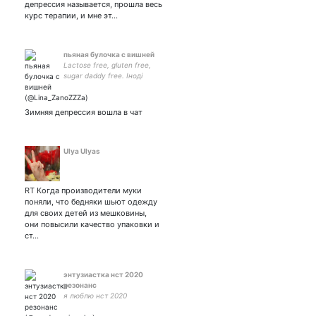
депрессия называется, прошла весь
курс терапии, и мне эт…
пьяная булочка с вишней
Lactose free, gluten free,
sugar daddy free. Іноді
пишу так, шо аж тьохкає у
серці ⏬
Зимняя депрессия вошла в чат
Ulya Ulyas
RT Когда производители муки
поняли, что бедняки шьют одежду
для своих детей из мешковины,
они повысили качество упаковки и
ст…
энтузиастка нст 2020
резонанс
я люблю нст 2020