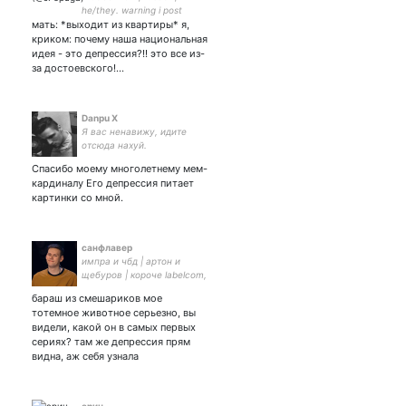
he/they. warning i post
мать: *выходит из квартиры* я,
problematic / toxic / cringe
shit and rant in russian a lot.
криком: почему наша национальная
日本語少しわかります！
идея - это депрессия?!! это все из-
за достоевского!…
Danpu X
Я вас ненавижу, идите
отсюда нахуй.
Спасибо моему многолетнему мем-
кардиналу Его депрессия питает
картинки со мной.
санфлавер
импра и чбд | артон и
щебуров | короче labelcom,
lena kuka и прочие
бараш из смешариков мое
приколдесы, а еще часто
тотемное животное серьезно, вы
твичу строчки разных
видели, какой он в самых первых
песенок :)
сериях? там же депрессия прям
видна, аж себя узнала