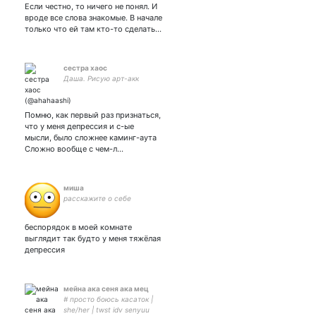
Если честно, то ничего не понял. И
Иностранный агент по
вроде все слова знакомые. В начале
жизни.
только что ей там кто-то сделать…
сестра хаос
Даша. Рисую арт-акк
Помню, как первый раз признаться,
что у меня депрессия и с-ые
мысли, было сложнее каминг-аута
Сложно вообще с чем-л…
миша
расскажите о себе
беспорядок в моей комнате
выглядит так будто у меня тяжёлая
депрессия
мейна ака сеня ака мец
# просто боюсь касаток |
she/her | twst idv senyuu