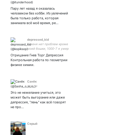
Пару лет назад я оказалась
человеком без хобби. Из увлечений
была только работа, которая
занимала всё моё время, ре…
depressed_kid
У меня нет проблем кроме
моей бошки, 1000-7 я умер
прости. Член
Отрицание Гнев Торг Депрессия
петербургской фракции
Контрольная работа по геометрии
мгроба
физике химии.
Санëк
кринге
Это не нежелание учиться, это
может быть выгорание или даже
депрессия, "лень" как всё говорят
не про…
Серый