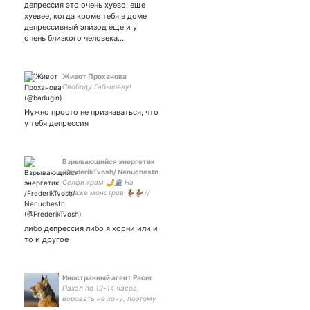
депрессия это очень хуево. еще
хуевее, когда кроме тебя в доме
депрессивный эпизод еще и у
очень близкого человека.…
Живот Проханова
Свободу Габышеву!
Нужно просто не признаваться, что
у тебя депрессия
Взрывающийся энергетик
/FrederikTvosh/ Nenuchestn
Селфи храм 🤳🏛 На
страже монстров 🦆🦆 //
либо депрессия либо я хорни или и
то и другое
Иностранный агент Pacer
Пахал по 12-14 часов,
воровать не хочу, поэтому
в Патриоты не вышел.