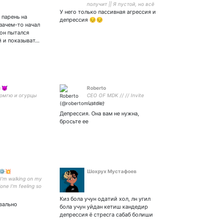
получит || Я пустой, но всё
У него только пассивная агрессия и
равно себя веду как
 парень на
Дартаньян || Фан акк
депрессия 😔😔
зачем-то начал
Майкла ||
 он пытался
й и показыват…
 😈
Roberto
омгю и огурцы
CEO OF MDK // // Invite
Agency
Депрессия. Она вам не нужна,
бросьте ее
⚙️💥
Шохрух Мустафоев
I'm walking on my
lone I'm feeling so
 getting anywhere I
Киз бола учун одатий хол, лн угил
 I'm in slow mode
квально
бола учун уйдан кетиш кандедир
депрессия ё стресга сабаб болиши