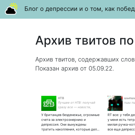
Блог о депрессии и о том, как побед
Архив твитов по
Архив твитов, содержавших слов
Показан архив от 05.09.22.
НТВ
шыпш
Лучшее от НТВ: получай
пшы п
сразу все — новости,
видео, фото, трансляции
У британцев безденежье, огромные
RT все: у тебя д
счета за электроэнернию и
у меня есть тет
депрессия. Они вынуждены
милая ручка-коти
тратить накопления, которые дел…
все еще депресс