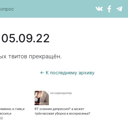
вопрос
 05.09.22
ых твитов прекращён.
← К последнему архиву
не наркодилер
еменно и гнев,и
RT осенняя депрессия? а может
ессия,и
трёхчасовая уборка в воскресенье?
))