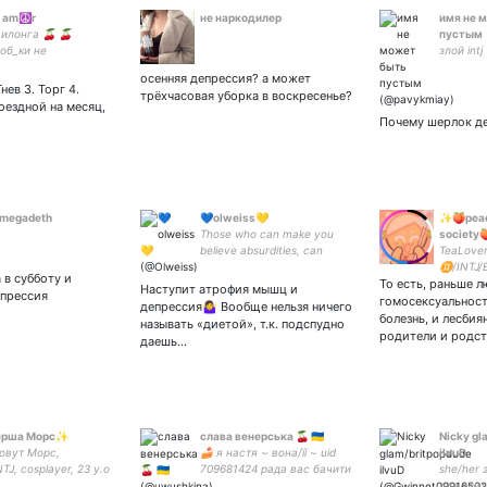
s am☮️r
не наркодилер
имя не 
милонга 🍒 🍒
пустым
об_ки не
злой intj
действуйте со мной
осенняя депрессия? а может
нев 3. Торг 4.
трёхчасовая уборка в воскресенье?
оездной на месяц,
Почему шерлок д
megadeth
💙olweiss💛
✨🍑peac
Those who can make you
society
believe absurdities, can
TeaLover
make you commit atrocities.
♊/INTJ/B
 в субботу и
- Voltaire #PutinWarCriminal
То есть, раньше л
#StandUp
Наступит атрофия мышц и
епрессия
#Russian
гомосексуальност
депрессия🤷‍♀️ Вообще нельзя ничего
болезнь, и лесбия
называть «диетой», т.к. подспудно
родители и родс
даешь…
ерша Морс✨
слава венерська 🍒 🇺🇦
Nicky gl
овут Морс,
🍰 я настя ~ вона/її ~ uid
ilvuD
TJ, cosplayer, 23 y.о
709681424 рада вас бачити
she/her 
 AOT/ Twisted
(ღ˘⌣˘ღ) entp 8w7
для эли