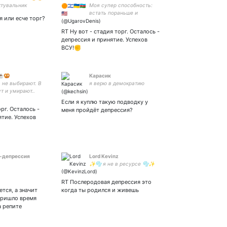
ктувальник
Моя супер способность:
чних об'єктів.
встать пораньше и
я или есче торг?
р-початківець.
опоздать не торопясь...
кий соціопат.
#HumanRights
RT Ну вот - стадия торг. Осталось -
#UnitedNations #Europe
депрессия и принятие. Успехов
#Ukraine #PutinWarCrimes
ВСУ!✊
#StandWithUkraine
️☕️🥨
Карасик
 не выбирают. В
я верю в демократию
т и умирают..
Если я куплю такую подводку у
орг. Осталось -
меня пройдёт депрессия?
ятие. Успехов
-депрессия
Lord Kevinz
✨🫧 я не в ресурсе 🫧✨
RT Послеродовая депрессия это
тся, а значит
когда ты родился и живешь
пришло время
а репите