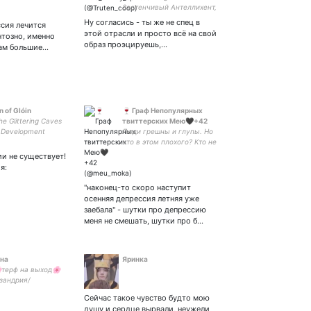
Застенчивый Антеллихент,
Неполживец,член
Ну согласись - ты же не спец в
сия лечится
КПСС(Щ), служивый Роя
этой отрасли и просто всё на свой
тозно, именно
образ проэцируешь,…
ам большие…
n of Glóin
🍷 Граф Непопулярных
he Glittering Caves
твиттерских Мею🖤+42
 Development
Люди грешны и глупы. Но
что в этом плохого? Кто не
хочет или боится –
и не существует!
свободен! Никого не
я:
держу! Досвидульки и
пошли ВОН! Монолог
"наконец-то скоро наступит
мыслей. Я Должник
осенняя депрессия летняя уже
Кармы.
заебала" - шутки про депрессию
меня не смешать, шутки про б…
ина
Яринка
терф на выход🌸
зандрия/
ия/цисфобия
Сейчас такое чувство будто мою
точна🌸
душу и сердце вырвали, неужели