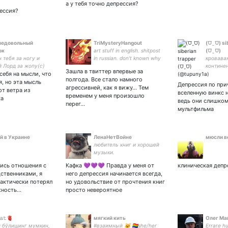
соулмей
а у тебя точно депрессия?
🌸закры
рессия?
недовольный
TriMysteryHangout
(⩌ˬ⩌) si
ок
art stuff in english. shitpost
(⩌ˬ⩌)
 тебя за ногу и
in russian. don't known why
кровава
 Лорд за жопу(с)
i'm here.
контине
Зашла в твиттер впервые за
себя на мысли, что
ВЭФ est. 1994
полгода. Все стало намного
я, но эта мысль
Депрессия по при
агрессивней, как я вижу… Тем
от ветра из
вселенную винкс 
временем у меня произошло
ка
ведь они слишком
перег…
мультфильма
й в Украине
ЛенаНетВойне
мюсли в
любитель книг и хорошей
музыки.
ись отношения с
Кафка 💜💜💜 Правда у меня от
клиническая депр
ственниками, я
него депрессия начинается всегда,
фактически потерял
но удовольствие от прочтения книг
жность…
просто невероятное
𝚊𝚝🫀
мягкий кить
Олег Ма
 бўлишинг мумкин,
#взаимный 🐱 🏳️‍🌈she/her
Errare h