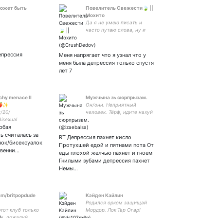
может быть
Повелитель Свежести🍃 ||
Мохито
Да я не умею писать и
часто путаю слова, ну и
что вы мне сделаете? Я на
другом конце мира, ваше
осуждение меня не пугает.
епрессия
Меня напрягает что я узнал что у
меня была депрессия только спустя
лет 7
hy menace II
Мужчына зь сюрпрызам.
🍑✨
Он/они. Неприятный
/20/
человек. Тёрф, идите нахуй
isexual
отсюдова.
юбая
ForUkraine
WarCrimes
ь считалась за
RT Депрессия пахнет кисло
нок/бисексуалок
Протухшей едой и пятнами пота От
твенни…
еды плохой желчью пахнет и гноем
Гнилыми зубами депрессия пахнет
Немы…
am/britpopdude
Кэйден Кайлин
Родился орком защищай
этот клуб только
Мордор. Лок'Тар Огар!
ты, пожалуй