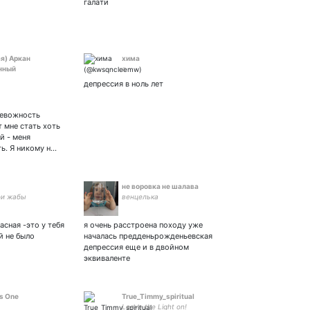
галати
я) Аркан
хима
нный
а
депрессия в ноль лет
ревожность
 мне стать хоть
й - меня
ть. Я никому н…
не воровка не шалава
ои жабы
венцелька
асная -это у тебя
я очень расстроена походу уже
й не было
началась предденьрожденьевская
депрессия еще и в двойном
эквиваленте
s One
True_Timmy_spiritual
Leave the Light on!