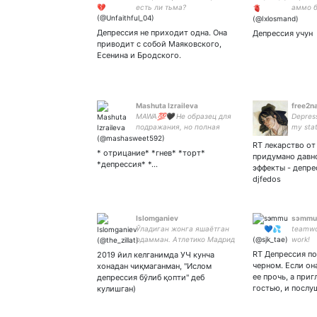
есть ли тьма?
аммо 
йироқс
кином
Депрессия не приходит одна. Она
Депрессия учун
приводит с собой Маяковского,
Есенина и Бродского.
Mashuta Izraileva
free2n
MAWA💯🖤 Не образец для
Depress
подражания, но полная
my statu
жизни личность)) очень
1312 #
RT лекарство о
люблю собак и своего рода
* отрицание* *гнев* *торт*
придумано давно
контрол фрик. остальное
*депрессия* *…
эффекты - депре
узнаешь
djfedos
Islomganiev
sэmmu
Ўладиган жонга яшаётган
teamwo
одамман. Атлетико Мадрид
work!
менга ёқади
RT Депрессия по
2019 йил келганимда УЧ кунча
черном. Если он
хонадан чиқмаганман, "Ислом
ее прочь, а приг
депрессия бўлиб қопти" деб
гостью, и послу
кулишган)