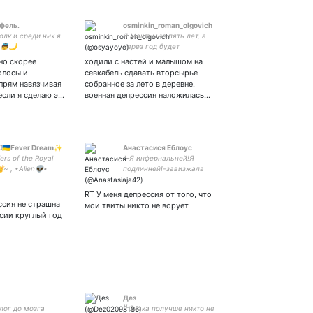
фель.
osminkin_roman_olgovich
волк и среди них я
Я Маша мне пять лет, а
 👼🌙
через год будет
шестьдесят.
но скорее
ходили с настей и малышом на
олосы и
севкабель сдавать вторсырье
 прям навязчивая
собранное за лето в деревне.
если я сделаю э…
военная депрессия наложилась…
𝖊𝖛𝖎𝖑🇺🇦Fever Dream✨
Анастасися Еблоус
ers of the Royal
"–Я инфернальней!Я
~ , •Alien👽•
подлинней!–завизжала
Настенька и швырнула
бокал с вином в
RT У меня депрессия от того, что
норвежскую голограмму.–
ссия не страшна
мои твиты никто не ворует
Ебать меня Невой,как же я
ссии круглый год
прекрасна"
Дез
лог до мозга
|| Знака получше никто не