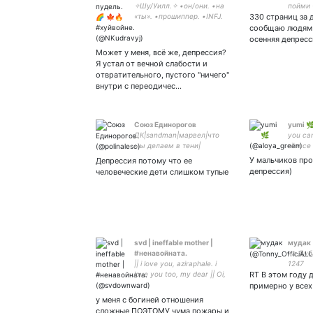
✧Шу/Уилл.✧ •он/они. •на
пойми 
«ты». •прошиппер. •INFJ.
330 страниц за д
люблю
•РПП. †тут он не скрывает,
220065
сообщаю людям 
что он проблематик.
осенняя депресс
†щитпосты, моё табло,
Может у меня, всё же, депрессия?
иногда что-то прикольное.
Я устал от вечной слабости и
отвратительного, пустого "ничего"
внутри с переодичес…
Союз Единорогов
yumi 
ДК|sandman|марвел|что
you can
мы делаем в тени|
silence
мушкетеры ббс|мгчд|
У мальчиков пр
Депрессия потому что ее
вампиры средней полосы|
депрессия)
человеческие дети слишком тупые
этерна|шучу шутки|må| big
brain time-
svd | ineffable mother |
мудак
#ненавойната.
на Дуб
|| i love you, aziraphale. i
1247
love you too, my dear || Oi,
RT В этом году 
SHEM! THAT UNICORN’S
примерно у всех
GONNA MAKE A RUN FOR
у меня с богиней отношения
IT! || bloody twittAнН || new /
сложные ПОЭТОМУ чума пожары и