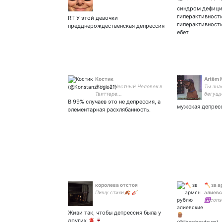
синдром дефици
гиперактивности
RT У этой девочки
гиперактивност
предднерождественская депрессия
ебет
Костик
Artёm 
Самый Честный Человек в
Ты зна
Твиттере...
бегущи
В 99% случаев это не депрессия, а
бы не 
мужская депрес
если б
элементарная расхлябанность.
просто
королева отстоя
🪓 за 
Пишу стихи🍂 🎸
алиевс
☮️conse
Живи так, чтобы депрессия была у
других 🫀🍷