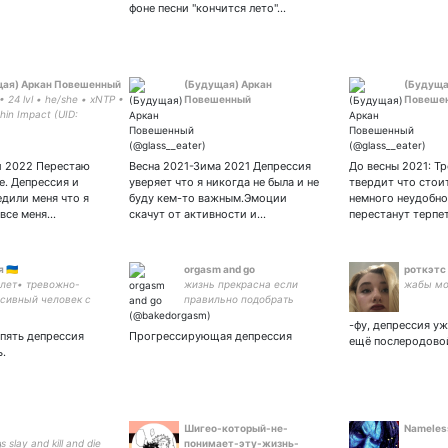
фоне песни "кончится лето"…
щая) Аркан Повешенный
(Будущая) Аркан
(Будуща
 24 lvl • he/she • xNTP •
Повешенный
Повеше
in Impact (UID:
6760)✨MXTX✨IDV✨Этерна✨
й 2022 Перестаю
Весна 2021-Зима 2021 Депрессия
До весны 2021: Т
е. Депрессия и
уверяет что я никогда не была и не
твердит что стоит
дили меня что я
буду кем-то важным.Эмоции
немного неудобно
 все меня…
скачут от активности и…
перестанут терпе
🇺🇦
orgasm and go
роткэтс
•20 лет• тревожно-
жизнь прекрасна если
жабы м
сивный человек с
правильно подобрать
антидепрессанты
-фу, депрессия уж
опять депрессия
Прогрессирующая депрессия
ещё послеродово
ь.
Шигео-который-не-
Nameles
s slay and kill and die
понимает-эту-жизнь-