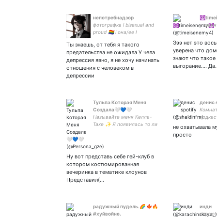
непотребнадзор
☮️time
фотографка l bisexual and
у меня
proud 🏳️‍🌈 l она/ее l
феминистка l #экслибриум l
Эээ нет это вос
Ты знаешь, от тебя я такого
#дубогромы | #aot
уверена что дом
предательства не ожидала У чела
#нетвойнесукраиной
знают что такое
депрессия явно, я не хочу начинать
выгорание.... Да
отношения с человеком в
депрессии
Тульпа Которая Меня
денис 
Создала🤍💙🤍
Комнат
Называйте меня Келла-
подкас
Тахе ✨ Я появилась то ли
озвучи
не охватывала м
ангел, то ли тульпа ✨
просто
Топлю за #GoodOmens и
пацифизм ✨ Не хорни а
гиперактивный софт ✨
Ну вот представь себе гей-клуб в
she/monster ✨ Иногда
котором костюмированная
рисую
вечеринка в тематике клоунов
Представил(…
радужный пудель.🌈 🍁🔥
инди
#хуйвойне.
строю 