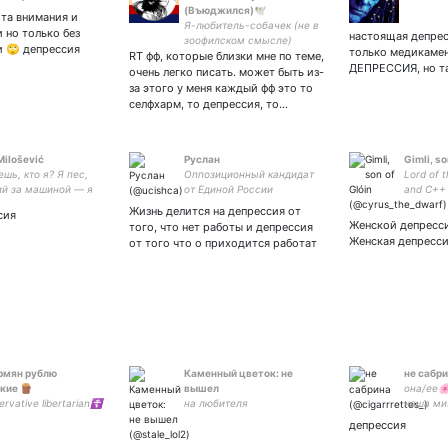
(Въюджился)🕊️
та внимания и
Я-любитель-собачек (не в
 но только без
настоящая депрес
зоофилском смысле)
и 🙄 депрессия
только медикамен
RT фф, которые близки мне по теме,
#юджисексуал'ы #Terumob
ДЕПРЕССИЯ, но т
bts exo #Eve редко draw'ую
очень легко писать. может быть из-
#ArtistOnTwitter стрей🕯🥀
за этого у меня каждый фф это то
Ай лайк бубс 🐯🏵️🥀🌨️🎉
селфхарм, то депрессия, то…
Milošević
Руслан
Gimli, so
ешь, кто я? Я пес,
Оппозиционный кандидат
Lord of t
й за машиной — я
от Единой России
and C++
знал, что делать,
Жизнь делится на депрессия от
сия
ы догнал, так что я
Женской депресси
того, что нет работы и депрессия
 делаю и все.
Женская депресси
от того что о приходится работат
армян рублю
Каменный цветок: не
не сабр
кие 🪵
вышел
она/ее
rvative libertarian☦️
на любителя
наша ми
русофоб
депрессия
недоста