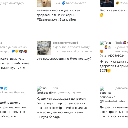
бу муаммолардан
21y.o. ♐ Программист-
🤓 Прое
ан дегани эмас...
художник💻🖌️ Followback/
енергети
Евангелион ощущается, как
Это уже депресси
ан
взаимная подписка
Мільйоне
депрессия Я на 22 серии
🤔
Товарись
#Евангелион #Evangelion
ap
святая из трущоб
Tatia 🙋‍♀
ion & pessimism are
в детстве я чесала манту,
Времена
s quo. 💙💛 🏴‍☠️ 🏳️‍🌈
с тех пор на всё остальное
них живу
LGBwithTheT
мне тоже в общем-то
т идиотизма уже
это не депрессия, но блюз пожалуй
похуй
Ну вот - стадия т
 но есть побочные
депрессия и прин
ссия и суицид ©
ВСУ!✊
💙💦
finn
девочка
rk makes the dream
анау-мынау әңгіме
Күзде көп адамдарда депрессия
добна даме в
басталады. Егер сол депрессия
а пришла, не гони
Депрессия начинае
кезінде өзіне бір қымбат сыйлық
ласи к столу, как
что? Правильно, 
жасасан, депрессиядан женіл
шай то, о ч…
слушать скрипа н
шығуға болады