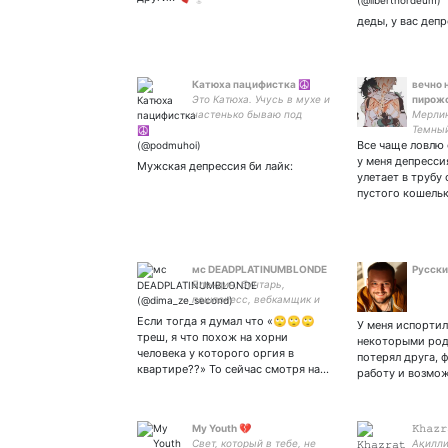
деды, у вас деп
Катюха пацифистка ☮️
вечно 
Это Катюха. Учусь в мухе и
пирож
частенько бываю под
Мерлин
мухой. Люблю музеи,
Темный
собак и глупые
Все чаще ловлю 
ИЛЭ. Л
каламбуры.
у меня депресси
Мужская депрессия би лайк:
улетает в трубу 
пустого кошель
мс DEADPLATINUMBLONDE
Русски
Блондин, бунтарь,
пошлонесс, вебкамщик и
просто секс-бомба, а ещё
Если тогда я думал что «🙄🙄🙄
У меня испортил
любимый альфонс своего
треш, я что похож на хорни
некоторыми род
масика🍃
человека у которого оргия в
потерял друга, 
квартире??» То сейчас смотря на…
работу и возмо
My Youth 💔
𝙺𝚑𝚊𝚣
Свет, который в тебе, не
Ақилли