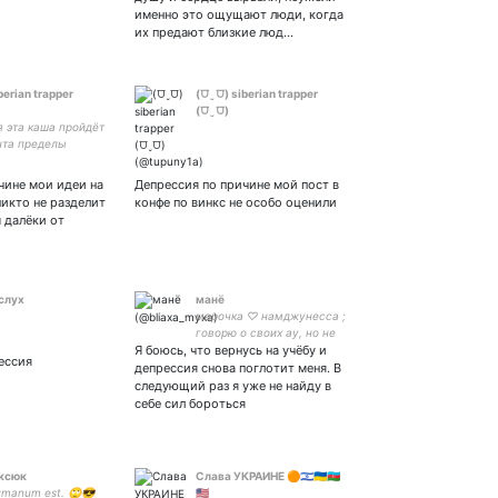
тка телен яратам
именно это ощущают люди, когда
тка
их предают близкие люд…
berian trapper
(⩌ˬ⩌) siberian trapper
(⩌ˬ⩌)
я эта каша пройдёт
нта пределы
чине мои идеи на
Депрессия по причине мой пост в
никто не разделит
конфе по винкс не особо оценили
 далёки от
слух
манё
марочка ♡ намджунесса ;
говорю о своих ау, но не
Я боюсь, что вернусь на учёбу и
пишу их (пишу) ; намджины
ессия
мужья, соупы тоже
депрессия снова поглотит меня. В
следующий раз я уже не найду в
себе сил бороться
ксюк
Слава УКРАИНЕ 🟠🇮🇱🇺🇦🇦🇿
umanum est. 🙄😎
🇺🇸