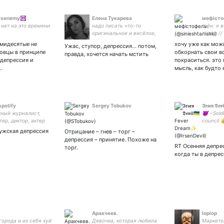
isenemy☮️
Елена Тукарева
мефісто
 нет на это времени
надо писать что-то
тэён: я 
оригинальное и весёлое,
лидер //
чтобы привлекать людей,
ьмидесятые не
хочу уже как мож
Ужас, ступор, депрессия… потом,
но до конца войны не
овцы в принципе
обкорнать свои в
правда, хочется начать мстить
поднимается рука…
 депрессия и
покраситься. это
извините
…
мысль, как будто 
spotify
Sergey Tobukov
𝕴𝖗𝖘𝖊𝖓 
ный журналист,
😈 ~Soldi
тер, диктор, актер
council 
вания •
ужская депрессия
Отрицание – гнев – торг –
депрессия – принятие. Похоже на
RT Осенняя депре
торг.
когда ты в депре
Аракчеев.
Iopiop
города и из себя хуй
Девочка, которая любила
Маркето