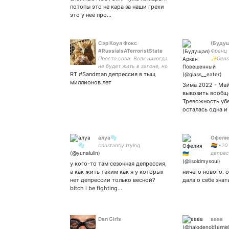
classic who || eng/bg/ua/ru
потопы это не кара за наши грехи
это у неё про…
Сэр Коул Фокс
(Буду
#RussiaIsATerroristState
Франц •
Просто сова. Волк никогда
✨Gensh
не будет жить в загоне, но
71894
RT #Sandman депрессия в тыщ
загоны всегда будут жить
в волке
миллионов лет
Зима 2022 - Ма
вывозить вообщ
Тревожность убе
осталась одна и
алуа🫧
Офелия 
constantly trying
🏳️‍🌈 
депрес
птср
у кого-то там сезонная депрессия,
а как жить таким как я у которых
ничего нового. 
нет депрессии только весной?
дала о себе знат
bitch i be fighting…
Dan Girls
аааа
19 | yas