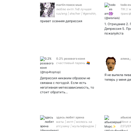
martin поиск мью
todo e
люблю ентп 7к8 лучшая
TW // 
rus/eng | she/her | #genshin,
трансф
#bsd, #moriartythepatriot,
взаимо
привет осенняя депрессия
#sk8 | 🔶️💧| 🔥❄️ | 🧋🍡 |
1. Отрицание 2. Г
Депрессия 5. Пр
пожалуйста
0.2% розового коня
алина_
счастливый парень 🏳️‍🌈
Я не выпила пива
Депрессия никаким образом не
теперь у меня д
связана с погодой. Если есть
негативная метеозависимость, то
стоит обратить…
здесь любят эрена
абьюз
маты | интп | молюсь на
Меня з
атсухину | мультифандом |
ESTJ/EN
#bsd #aot #hq #jjk #bluelock
Tokrev/