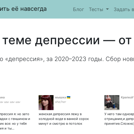
ить её навсегда
Блог
Тесты
Задать 
 теме депрессии — от
о «депрессия», за 2020–2023 годы. Сбор нов
ына
мышка 🇺🇦
КрапкаУ
шы шы шы шы
she/her
епрессия я: но зато
женская депрессия лежу в
У него там одновр
радки с геншином и
холодной воде в ванной сорок
отрицание,и депр
к все: но у тебя
минут и смотрю в потолок
принятие.Сложно)
ия и ты…