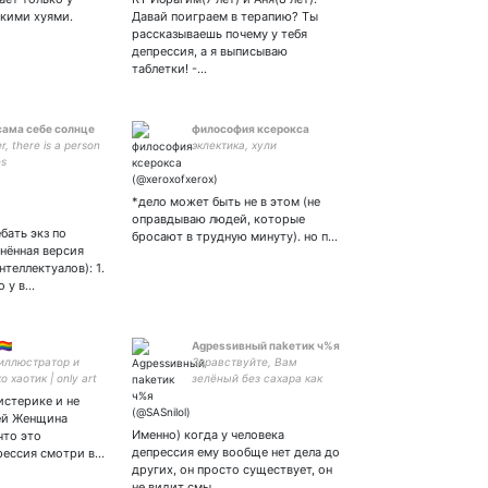
т.ч. вырванные из
кими хуями.
Давай поиграем в терапию? Ты
контекста. Ну и, конечно,
рассказываешь почему у тебя
ретвичу про политику.
депрессия, а я выписываю
таблетки! -…
сама себе солнце
философия ксерокса
, there is a person
эклектика, хули
es
*дело может быть не в этом (не
оправдываю людей, которые
бать экз по
бросают в трудную минуту). но п…
нённая версия
теллектуалов): 1.
о у в…
‍🌈
Agреssивный паkетик ч%я
| иллюстратор и
Здравствуйте, Вам
 хаотик | only art
зелёный без сахара как
 | руфд, snk, bsd,
обычно? ^^
истерике и не
68 7574 0326 8644 –
ней Женщина
ать творчество ❤
Именно) когда у человека
что это
депрессия ему вообще нет дела до
рессия смотри в…
других, он просто существует, он
не видит смы…