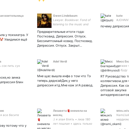
ая воительница
Gwen Lindebaum
kate
Lawyer. Booklover. Fond of
#JOHNN
listening to the music and
почему депрессия
driving car. Single. Straight.
Предварительные итоги года:
ыла у психиатра. У
Постковид. Депрессия. Отпуск.
 🤡 Увидимся ещё
Бессимптомный ковид. Постковид.
Депрессия. Отпуск. Закрыт…
s
Adel Verdi
Мисс Ек
ь сок пить сук
свежее 
не буду
Мне щас вышла инфа о том что Тэ
RT Руководство 
оске,но зинка
теперь деднсайДик,у него
коллективом для ч
депрессия блин
депрессия итд.Мне каж этА развод.
Депрессия. Как с
оптовой закупке
антидепрессанто
оик
Лизавета🫀онемела на
ᴍᴇʀʟɪɴ's
я все бесите
месяц
Nami/Juli
:) я злая блять • лиза 180
нердизм
лет пошлая • здесь только
и тыквы 
ову потому что у
щитпост • wife -❤️‍🔥💍 • 🌸
#GoodOm