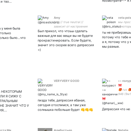
посмотрите*-* я 
 и тво…
Amy
veta poi
Intp // true neutral //
мы прос
зависит от настроения
некотор
а у меня была
Был прикол, что чтоьы сделать
воспоми
ты не прибираешь
столько
важные для вас вещи вы не будете
потому что тебе н
олько было...что
прокрастинировать. Если будете,
а я, потому что у
значит это скорее всего депрессия
мы разные.
=)
VERYVERY GOOD
•~ полур
🎀
🎁 rus 
Ь НЕКОТОРЫМ
946 (9w1
ЛИ Я СИЖУ С
хотите 
пизда тебе, депрессия ебаная,
ТРАЛЬНЫМ
пишите в
сегодня отоспимся, а там уже
 НЕ ЗНАЧИТ ЧТО У
подписы
Депрессия что не 
солнышка побольше будет 👊👊👊
ИЯ.…
акков 🎁
кста Ми
флибустьер
Natalie