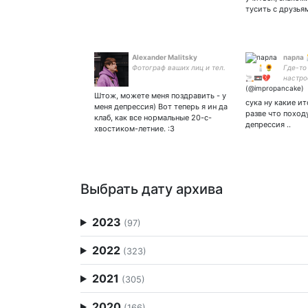
тусить с друзья
Alexander Malitsky
парла
Фотограф ваших лиц и тел.
Где-то
настро
разнес
Штож, можете меня поздравить - у
мульти
сука ну какие ит
меня депрессия) Вот теперь я ин да
импроф
разве что поход
клаб, как все нормальные 20-с-
руфд ×
депрессия ..
хвостиком-летние. :3
Выбрать дату архива
2023
(97)
2022
(323)
2021
(305)
2020
(166)