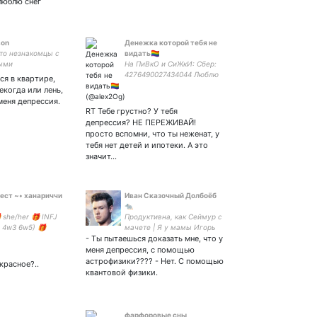
люблю снег
миллионером UwU☕🚬
son
Денежка которой тебя не
то незнакомцы с
видать🏳️‍🌈
ыми
На ПиВкО и СиЖкИ: Сбер:
наниями. •
4276490027434044 Люблю
ся в квартире,
вас!
екогда или лень,
 меня депрессия.
RT Тебе грустно? У тебя
депрессия? НЕ ПЕРЕЖИВАЙ!
просто вспомни, что ты неженат, у
тебя нет детей и ипотеки. А это
значит…
ест ~• ханариччи
Иван Сказочный Долбоёб
🐀
 she/her 🎁 INFJ
Продуктивна, как Сеймур с
 4w3 6w5) 🎁
мачете | Я у мамы Игорь
замьючиться –
- Ты пытаешься доказать мне, что у
Угорь | Мать-Кот
 дм 🎁 не
меня депрессия, с помощью
вайтесь с сапп
астрофизики???? - Нет. С помощью
красное?..
 pfp:
квантовой физики.
фарфоровые сны