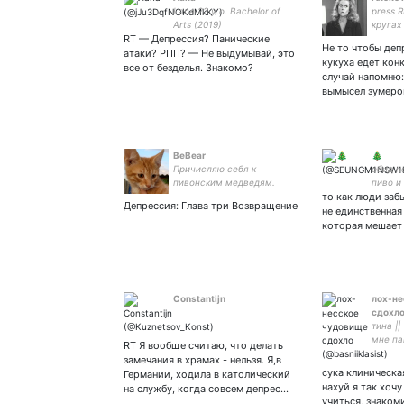
Lana 23 y.o. Bachelor of
press R
Arts (2019)
кругах
RT — Депрессия? Панические
Не то чтобы деп
атаки? РПП? — Не выдумывай, это
кукуха едет кон
все от безделья. Знакомо?
случай напомню:
вымысел зумеро
BeBear
🎄
Причисляю себя к
обид н
пивонским медведям.
пиво и
Украла фотку кота у хозяев
то как люди заб
индуст
Депрессия: Глава три Возвращение
дома, в котором ночевала.
не единственная
Разочаровывайся в жизни
которая мешает
вместе со мной.
Constantijn
лох-не
сдохл
тина || 
мне пан
RT Я вообще считаю, что делать
ритмач
замечания в храмах - нельзя. Я,в
я влад
сука клиническа
Германии, ходила в католический
гитаре
нахуй я так хоч
на службу, когда совсем депрес…
учиться, знаком