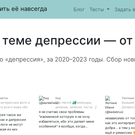
ить её навсегда
Блог
Тесты
Задать 
 теме депрессии — от 
о «депрессия», за 2020–2023 годы. Сбор нов
акты
huy
Уютные 
интересные фото и
The Hermit 🏞️ мемуары,
Бывший 
со всего мира обо
дневник, записки, посты 🕯️
Депресс
Новости в
я не считаю свои проблемы
таро ❄️ genshin
🖼️ 🎁 👕
сия такое же
афиях! #новости
"изюминкой которую я не хочу
независимо от то
 как и депрессия
 #фото вконтакте:
избавляться, ибо это делает меня
как это интерпре
ологи не могут
особенной" я вообще, когда…
добра .. а тем у к
акая из них
ещё и ремиссии