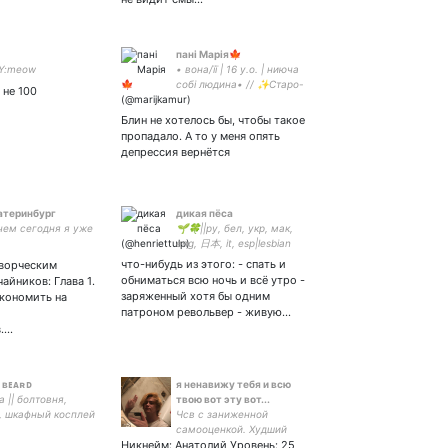
пані Марія🍁
Y:meow
• вона/її | 16 y.o. | ниюча
собі людина• // ✨Старо-
 не 100
эстет •♡Шерлок Холмс♡•
Несдержанный человек ✨
Блин не хотелось бы, чтобы такое
пропадало. А то у меня опять
депрессия вернётся
атеринбург
дикая пёса
чем сегодня я уже
🌱🍀||ру, бел, укр, мак,
eng, 日本, it, esp|lesbian
separatism|мужикам тут не
что-нибудь из этого: - спать и
творческим
рады|убьёт за своих
обниматься всю ночь и всё утро -
айников: Глава 1.
потому что свои кормят
заряженный хотя бы одним
экономить на
иногда||profile pic by
патроном револьвер - живую…
в.…
 ʙᴇᴀʀᴅ
я ненавижу тебя и всю
a || болтовня,
твою вот эту вот...
, шкафный косплей
Чсв с заниженной
|| #Fannibals 🍖
самооценкой. Худший
ens 🥂
Никнейм: Анатолий Уровень: 25
бывший твоей подруги.