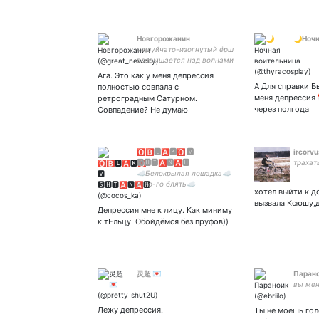
Новгорожанин
🌙Ночн
чешуйчато-изогнутый ёрш
возвышается над волнами
реки
Ага. Это как у меня депрессия
А Для справки Б
полностью совпала с
меня депрессия
ретроградным Сатурном.
через полгода
Совпадение? Не думаю
🅾🅱🅻🅰🅺🅾 🆅
ircorvu
🆂🅷🆃🅰🅽🅰🅷
трахат
☁️Белокрылая лошадка☁️
и-го-го блять☁️
хотел выйти к д
амбассадор слова ХУЙ и
вызвала Ксюшу,
всех однокоренных☁️ чудо
Депрессия мне к лицу. Как миниму
чудесное:
к тЕльцу. Обойдёмся без пруфов))
灵超 💌
Паран
вы мен
Лежу депрессия.
Ты не моешь гол