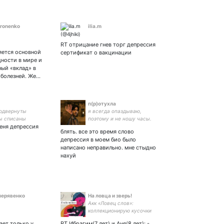
fronenko
ilia.m
RT отрицание гнев торг депрессия
яется основной
сертификат о вакцинации
ности в мире и
ный «вклад» в
 болезней. Же…
п(р)отухла
одвернуты
я всегда опаздываю,
ы списаны
поэтому и не ношу часы.
меня депрессия
они меня в депрессию
блять. все это время слово
вгоняют || я Яра кста
депрессия в моем био было
написано неправильно. мне стыдно
нахуй
черявенко
На ловца и зверь!
Акк «Ловец слов»:
коллекционирую кусочки
диалогов, обрывки фраз, в
ает только у
RT Ибрагим(7 лет) и Аня(8 лет): -