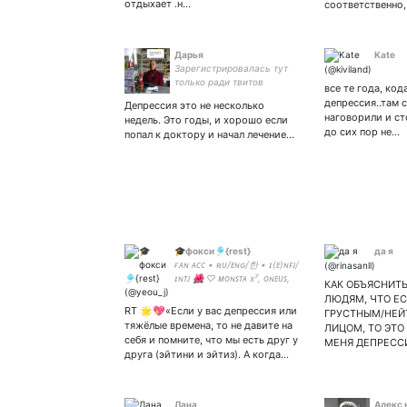
отдыхает .н…
соответственно,
Дарья
Kate
Зарегистрировалась тут
только ради твитов
все те года, код
Ройзмана✌ Лечусь от
депрессия..там 
Депрессия это не несколько
депрессии и пытаюсь не
наговорили и ст
недель. Это годы, и хорошо если
вскрыться
до сих пор не…
попал к доктору и начал лечение…
🎓фокси🎐{rest}
да я
ғᴀɴ ᴀᴄᴄ • ʀᴜ/ᴇɴɢ/한 • ɪ(ᴇ)ɴꜰᴊ/
ɪɴᴛᴊ 🌺 ♡ ᴍᴏɴꜱᴛᴀ x⁷, ᴏɴᴇᴜꜱ,
КАК ОБЪЯСНИТ
ᴀᴛᴇᴇᴢ, ᴠɪᴄᴛᴏɴ etc. ♡ ʙᴇꜱᴛɪᴇ —
ЛЮДЯМ, ЧТО ЕС
философ-меланхолик с
RT 🌟💖«Если у вас депрессия или
ГРУСТНЫМ/НЕЙ
задатками оптимиста
тяжёлые времена, то не давите на
ЛИЦОМ, ТО ЭТО
#jjyuu_trans
себя и помните, что мы есть друг у
МЕНЯ ДЕПРЕСС
друга (эйтини и эйтиз). А когда…
Лана
Алекс 