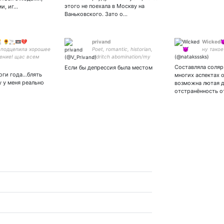
этого не поехала в Москву на
ми, иг…
Ваньковского. Зато о…
🌻🚬📼💔
privand
Wicked
 подцепила хорошее
Poet, romantic, historian,
ну такое
ение! щас всем
eldritch abomination/my
у нахуй ебало ×
english is dead, but you can
Составляла соляр 
Если бы депрессия была местом
шиппер × влфд
touch it.
оги года...блять
многих аспектах 
д гшфд шитпостинг
у у меня реально
возможна лютая д
отстранённость о