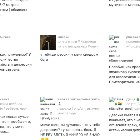
5-7 метров
мужиков с малень
отом ( обливало
ок…
Ангоев
мисс м.
рия ака 
читаю книги || #взаимно
remember
читаю интересных #книги
who car
#мысли #эстетика || мой
 как применимо? У
у тебя депрессия, у меня синдром
твиттерский брат || читай
количество
бога
меня💟
ийств и депрессия
Пособие, как прое
оль сыграла.
японскому (услож
для невротиков-ин
Притвориться, чт
салка
валя валентин хочет жить
Дащя 🎄🏳️
рский ребëнок
⛄
22 y.o. 
н | фебфем, про-
невзаим | она/он | выкури
немножко
 | INTP/ENTP |
мои пальцы
acc: 🎨🖌
Девочка бьётся в 
как нельзя лучше
но мертва и
hq || 51
понимает, что с 
 что я, вообще-то,
ов нет | закрытка –
поддерж
мама: валя, ты думаешь, что у тебя
объясняет врачу, 
а, что у меня,
депрессия? тупик. слезы. боль. Я
астеническая деп
ресс…
НЕ ЕБУ БЛЯТЬ Я НИЧЕГО НЕ ЗНАЮ
👎👎