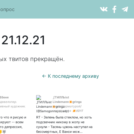
вопрос
21.12.21
ых твитов прекращён.
← К последнему архиву
Ебеня
ˌʃТИЛЛЬist
девелопер.
Lindemann✴️gringa
ивный художник.
она/еë/арматурой/
 👕
надломился ✴️đØñŦ
qŮęŇþÏń Mě✴️
го что я рисую и
RT - Зелень была стеклом, но хоть
тируют -- всем
подсвечник никому в жопу не
ого депрессия,
сунули - Тасянь-цзюнь наступал на
 ✊🐺
бессмертных, Е Ванси мож…