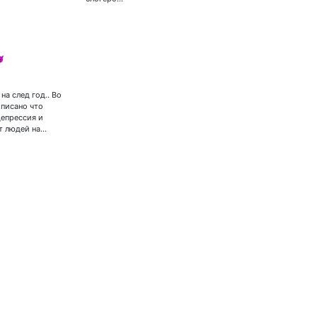

на след год.. Во
описано что
епрессия и
т людей на…