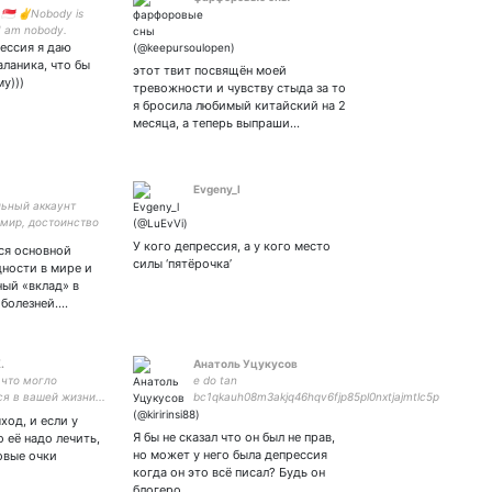
󠁧󠁿 🇷🇺 🇸🇬 ✌️Nobody is
 I am nobody.
рессия я даю
r, interpreter.
e InterNations
аланика, что бы
этот твит посвящён моей
у)))
тревожности и чувству стыда за то
я бросила любимый китайский на 2
месяца, а теперь выпраши…
Evgeny_l
ьный аккаунт
 мир, достоинство
ство на здоровой
У кого депрессия, а у кого место
ся основной
силы ‘пятёрочка’
ности в мире и
ный «вклад» в
 болезней.…
.
Анатоль Уцукусов
 что могло
e do tan
я в вашей жизни...
bc1qkauh08m3akjq46hqv6fjp85pl0nxtjajmtlc5p
ход, и если у
Я бы не сказал что он был не прав,
о её надо лечить,
но может у него была депрессия
овые очки
когда он это всё писал? Будь он
блогеро…