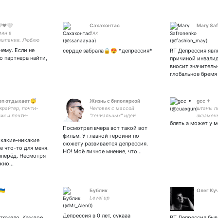
🤍❤️🤍
Сахахонтас
Mary Sa
ин в
бях
омпании. Люблю
и логичных.
чему. Если не
сердце забрала🔒😍 *депрессия*
RT Депрессия явл
жу радфем за
о партнера найти,
причиной инвалид
нию. Выступаю за
вносит значитель
 возможности, но
глобальное бремя
ренцированный
ный подход.
Pen отдыхает😴
Жизнь с биполяркой
gcc ✦
икрайтер, почти-
Человек с массой
штаны п
ик и почти-
"гениальных" идей
экзамен
ер || зарисовки и
блять а может у 
Посмотрел вчера вот такой вот
у внутри треда
фильм. У главной героини по
 в закрепе✨ Сиэль -
 какие-никакие
сюжету развивается депрессия.
сная
е что-то для меня.
НО! Моё личное мнение, что…
вперёд. Несмотря
ожно…
Бублик
Олег Ку
Level up
Депрессия в 0 лет, сукааа
 тяжело. Каждое
RT Депрессия быв