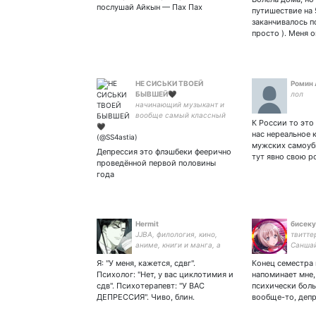
послушай Айкын — Пах Пах
путишествие на 
заканчивалось п
просто ). Меня 
НЕ СИСЬКИ ТВОЕЙ
Ромин 
БЫВШЕЙ🖤
лол
начинающий музыкант и
вообще самый классный
К России то это
человек на планете.
нас нереальное 
мужских самоуб
Депрессия это флэшбеки феерично
тут явно свою р
проведённой первой половины
года
Hermit
бисеку
JJBA, филология, кино,
твитте
аниме, книги и манга, а
Саншай
также другие виды
радфем
Я: "У меня, кажется, сдвг".
Конец семестра 
эскапизма /She/ Intp 🦕
мораль
Психолог: "Нет, у вас циклотимия и
напоминает мне,
фандом
сдв". Психотерапевт: "У ВАС
психически больн
ДЕПРЕССИЯ". Чиво, блин.
вообще-то, деп