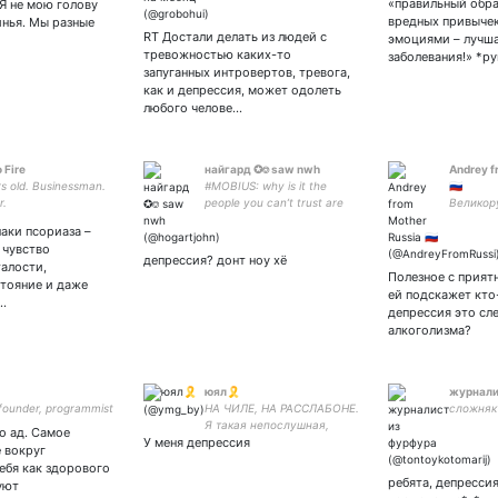
«правильный обра
 Я не мою голову
bestie: •
#potterh
вредных привычек
инья. Мы разные
RT Достали делать из людей с
эмоциями – лучш
тревожностью каких-то
заболевания!» *р
запуганных интровертов, тревога,
как и депрессия, может одолеть
любого челове…
 Fire
найгард ✪⎊ saw nwh
Andrey f
s old. Businessman.
#MOBIUS: why is it the
🇷🇺
r.
people you can’t trust are
Великор
always saying 'trust me'? |
аки псориаза –
адепт арса локиусов
 чувство
сэмбаки геральта | янь фэй
депрессия? донт ноу хё
алости,
мэйн | мультифд | 3.12.21
Полезное с прият
стояние и даже
ей подскажет кто
…
депрессия это сл
алкоголизма?
юял🎗️
журнали
founder, programmist
НА ЧИЛЕ, НА РАССЛАБОНЕ.
сложняк
Я такая непослушная,
о ад. Самое
У меня депрессия
потому что получила бана
е вокруг
от навального, но я даже к
ебя как здорового
нему ничего не писала 🇧🇾
ребята, депрессия
уют
🇺🇦🇵🇸