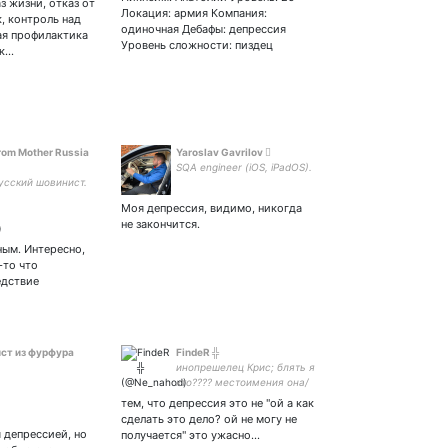
з жизни, отказ от
ead ⚡️
Локация: армия Компания:
, контроль над
одиночная Дебафы: депрессия
ая профилактика
Уровень сложности: пиздец
ук…
rom Mother Russia
Yaroslav Gavrilov 
SQA engineer (iOS, iPadOS).
усский шовинист.
Моя депрессия, видимо, никогда
не закончится.
ным. Интересно,
-то что
едствие
ст из фурфура
FindeR ╬
инопрешелец Крис; блять я
кто???? местоимения она/
он/они; поддерживаю
тем, что депрессия это не "ой а как
радфем, не поддерживаю
сделать это дело? ой не могу не
тарфашню; хочу открыть
 депрессией, но
получается" это ужасно…
свою сеть кофеин и стать