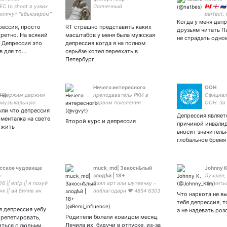
EC to shoot в узких
Солнечный
🇨🇦 🏴󠁧󠁢󠁥󠁮
 кличут "абьюзером"
perfect.
Когда у меня деп
Translato
рессия, просто
RT страшно представить каких
Singapor
друзьям читать П
кретно. На всякий
масштабов у меня была мужская
consul.
не страдать одном
 Депрессия это
депрессия когда я на полном
в для то…
серьёзе хотел переехать в
Петербург
Ничего интересного
ООН
е держим держим
преподаватель РКИ в
Официал
 музыкальную
первом поколении
ООН. За
ыли что депрессия
рию на своих плечах
и равен
Депрессия являет
планете.
 менталка на свете
Второй курс и депрессия
причиной инвалид
 жить
вносит значитель
глобальное бремя
сское чудовище
muck_md| Закоснѣлый
Johnny K
о
злодѣй | 18+
Лучшее,
16 || enfp || я похуй
Взял арт или шутеечку -
случитьс
к || ай билив ин
поблагодари ❤️ 4854 6303
Что наркота не вы
и супримаси || ну, а
1855 6191 | 26 | #разгром
тебя депрессия, т
, играю на бас
#макнисы #мирёжи Врач,
я депрессия уебу
а не надевать роз
фикрайтер, слэшер, артер
Родители болели ковидом месяц.
у репетировать,
Лечила их, будучи в отпуске, из-за
иться с людьми,