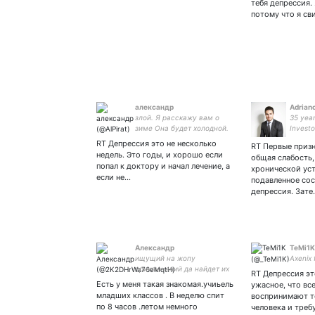
тебя депрессия.
потому что я св
александр
Adriano
злой. Я расскажу вам о
35 year
зиме Она будет холодной.
Investo
Она будет серой. И она
RT Депрессия это не несколько
RT Первые призн
продлится до конца ваших
недель. Это годы, и хорошо если
общая слабость,
дней.
попал к доктору и начал лечение, а
хронической уст
если не…
подавленное со
депрессия. Зате
Александр
TeMi1K
ищущий на жопу
Axenix 
приключений да найдет их
RT Депрессия эт
...👩‍💼👩‍✈️🧟🚑👩‍⚕️🦅🦅🦅🛌🐈
Есть у меня такая знакомая.учиьель
ужасное, что вс
🗣️ помогите ..на лекарства
младших классов . В неделю спит
воспринимают т
....5375235104342694
по 8 часов .летом немного
человека и треб