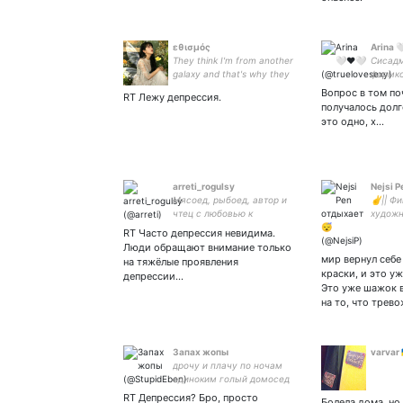
εθισμός
Arina 
They think I'm from another
Сисадм
galaxy and that's why they
фармк
all want to kill me)
умных 
Вопрос в том по
RT Лежу депрессия.
Ненави
получалось долг
мизоги
это одно, х…
равные
диффе
гендер
arreti_rogulsy
Nejsi 
Мясоед, рыбоед, автор и
✌️|| Ф
чтец с любовью к
художн
архитектуре,волкам и
дизайн
RT Часто депрессия невидима.
котикам
снс!!а
Люди обращают внимание только
тредов
мир вернул себе
на тяжёлые проявления
прекра
краски, и это уж
депрессии…
Это уже шажок 
на то, что трев
Запах жопы
дрочу и плачу по ночам
одиноким голый домосед
сабмиссив пошлый
RT Депрессия? Бро, просто
Болела дома, но