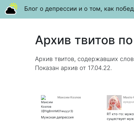
Блог о депрессии и о том, как побед
Архив твитов по
Архив твитов, содержавших слов
Показан архив от 17.04.22.
Максим Козлов
Maslo
вредна
RT кто-то: мужс
Мужская депрессия
существует муж