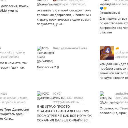
мне похую. порноисус,
всю жиз
, депрессия, поиск
христос литератор. парная
калькуля
оказывается, у моей соседки тоже
у/Мегуми на
с roleplayer, ficwriter,
волонте
тревожная депрессия, и пошли мы
musician. #мгчд
динозав
бля я кажется вот
к врачу практически в одно время.
#импровизация люблю
почувствовала эт
получается, у на…
своего кота.
депрессия это че
счастье
й
Фото незламного Києва
🧀
ческий сатирик в
мой диа
 российского
недоста
дательства, не
крови п
бя в комнате, так
чем дальше идёт 
яю функции
на лече
Депрессия ? ((
оворит "да и так
проблем становит
анного агента на
лечиться так вот 
ории РФ.
предупреждали ст
БиЩо
ІІСУС
antiquite
не заходила у море,
ХРИСТОС БОГ ШИВА
бсд / ан
о забрали м оскалі.
СОЗДАТЕЛЬ МИРА . . .
импрови
Я НЕ ИГРАЮ ПРОСТО
не будем
Странно, но: Тём
ев Торг Депрессия
СТАТИЧЕСКАЯ АНТИ ДЕПРЕССИЯ
революция, мрак,
находитесь здесь ---
ПОСМОТРЕЛ ЧЁ КАК ВСЁ НОРМ ОК
тие Капи…
СОХРАНИЛ ДАЛЬШЕ ОНЛАЙН ВС…