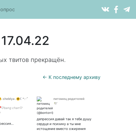
вопрос
17.04.22
ых твитов прекращён.
← К последнему архиву
. cheblya .☣︎☾*:･ﾟ
питомец родителей
🕊
❣️♡bang chan♡
y
депрессия давай так я тебе душу
рессия...
сердце и психику а ты мне
истощение вместо ожирения