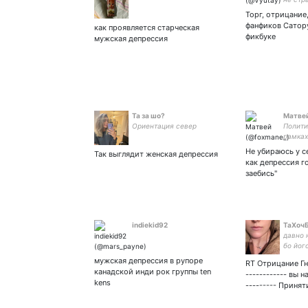
Торг, отрицание
фанфиков Сатор
как проявляется старческая
фикбуке
мужская депрессия
Та за шо?
Матве
Ориентация север
Полити
рамках
законо
Не убираюсь у се
Так выглядит женская депрессия
исполн
как депрессия г
иностр
заебись"
террит
indiekid92
ТаХоч
давно 
бо йог
мужская депрессия в рупоре
RT Отрицание Гн
канадской инди рок группы ten
------------ вы 
kens
--------- Приня