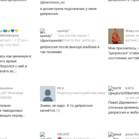
mvx.kk :•: exo-l :•: p1ece :•:
fix :•: lyOn :•:
я досмотрела подснежник у меня
депрессия.
о 🇰🇿🤝💙💛
speédy⁷
Живу се
WithUkraine
' you are the reason I
папин те
art acc - • 17 yo •
continue to live ' gotta go
шутник |
ng • my love -
insane to stay sane ' park
infp-t 🌈
депрессия после выхода альбома я
Мне приснилось, 
jimin is my sunshine ' promise
так понимаю
"депрессия" став
is my life '
ась как минимум в
состоянию ногтей и
 это время
боролся с ней и
делать вс…
olesnikov
PGV.
КАТЯ
s_007 WhatsApp
Родился,учился,работаю,живу.
Если ва
493156
то это н
Павел Деревянко
в плен.
тельно
Знаем, не надо. А то депрессия
сложные времена,
х паводковых
начнётся.:-)
депрессия и любовь
шающих норму…
HALIGO
даша бе
ашно
🔞Хáлиго. he/she/you —
отучилас