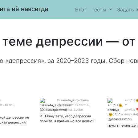
ить её навсегда
Блог
Тесты
Задать 
 теме депрессии — от 
о «депрессия», за 2020–2023 годы. Сбор нов
☆
Elizaveta_Kirpicheva
✧･ﾟ:*☽☣︎
я что ппц
21| sometimes normal,
✧
sometimes ebobo
bi~vibe
#lovesta
RT Ебану тату, чтоб депрессия
кой депрессии не
прошла, я правильно все делаю?
ская депрессия:
грусть печаль деп