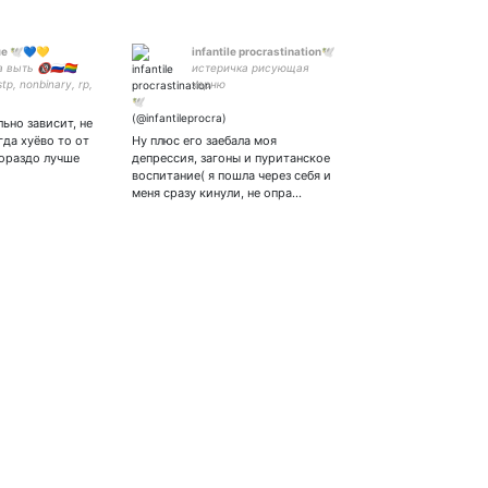
не 🕊💙💛
infantile procrastination🕊️
ыть 🔞🇷🇺🏳️‍🌈
истеричка рисующая
stp, nonbinary, rp,
херню
ctivist, feminist.
uto, GO, SU, HH,
ьно зависит, не
 APH She/her or
гда хуёво то от
Ну плюс его заебала моя
#nowar #нетвойне
гораздо лучше
депрессия, загоны и пуританское
воспитание( я пошла через себя и
меня сразу кинули, не опра…