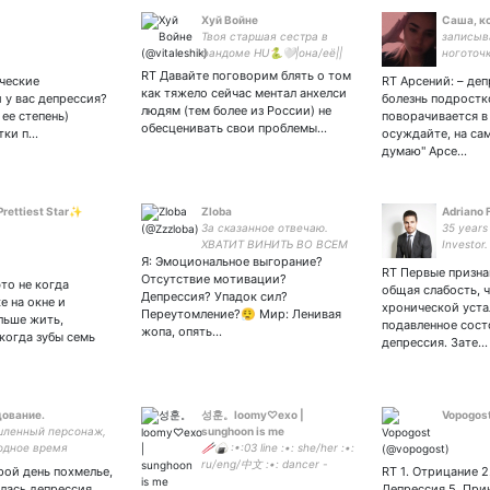
Хуй Войне
Саша, к
Твоя старшая сестра в
записыв
фандоме HU🐍🤍|она/её||
ноготочк
HU, NIN, 5SOS, Starset, AA,
RT Давайте поговорим блять о том
ические
RT Арсений: – деп
MCR, BMTH, Чешский
как тяжело сейчас ментал анхелси
 у вас депрессия?
болезнь подростк
фарфор, Light Abovе, FOB,
людям (тем более из России) не
 ее степень)
поворачивается в 
Mineshield
обесценивать свои проблемы…
тки п…
осуждайте, на сам
думаю" Арсе…
rettiest Star✨
Zloba
Adriano 
За сказанное отвечаю.
35 years
ХВАТИТ ВИНИТЬ ВО ВСЕМ
Investor.
Я: Эмоциональное выгорание?
ВСЕХ РУССКИХ И ЖЕЛАТЬ
RT Первые призна
ДРУГ ДРУГУ СДОХНУТЬ!!!
Отсутствие мотивации?
это не когда
общая слабость, 
Спокойной жизни и мира
Депрессия? Упадок сил?
е на окне и
хронической уста
хотят все. Взаимно
Переутомление?😮‍💨 Мир: Ленивая
льше жить,
подавленное сост
жопа, опять…
 когда зубы семь
депрессия. Зате…
ование.
성훈。loomy♡exo |
Vopogos
ленный персонаж,
sunghoon is me
одное время
🥢🍙 :•:03 line :•: she/her :•:
иваю плесень.
ru/eng/中文 :•: dancer -
рой день похмелье,
RT 1. Отрицание 2.
team MiVerse :•: inst. -
алась депрессия.
Депрессия 5. При