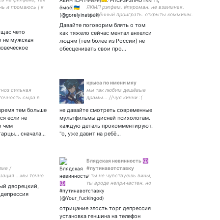
нь и промаюсь | я
ЯКМП рэпфем. #пироман. не взаимная.
тор для букв •
рождённый проиграть. открыты коммишы.
рка ~ люблю всех
парный юп — мій Андрюша —
Давайте поговорим блять о том
ров
 щас чето
как тяжело сейчас ментал анхелси
о не мужская
людям (тем более из России) не
ловеческое
обесценивать свои про…
крыса по имени мяу
гноз сильная
мы так любим дешёвые
точность сыра в
драмы... //чуя кинни :(
ожалуйста кидайте
время тем больше
не давайте смотреть современные
ние 😢
ся если не
мультфильмы дисней психологам.
о чем
каждую деталь прокомментируют.
арцы... сначала…
"о, уже давит на ребё…
Блядская невинность ☮️
име /
#путинавотставку
зация ...мы точно
и ты не чувствуешь вины,
 спать...
ты вроде непричастен. но
ный дворецкий,
равнодушие считаю
 депрессия
соучастием.
отрицание злость торг депрессия
установка геншина на телефон