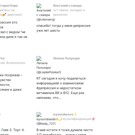
оторая Кира
Анатолий с севера
айтесь на
тут темно, холодно и
и💅, девочки))
иронично
рессия это
спасибо! тогда у меня депрессия
ов
уже лет шесть
зал с видом "не
ом деле я так не
Fire
Лепила Полукарл
 old. Businessman.
ки псориаза –
RT сегодня я хочу поделиться
чувство
информацией о взаимосвязи
лости,
#депрессия и недостатком
ояние и даже
витаминов В9 и В12. Еще раз
напомню, что…
t
isyourobsess✨
Exo🌙 мультифандомщик🌸
 Гнев 3. Торг 4.
В мае кстати я тоже думала чисто
нятие
2/2 поработать… иначе у меня