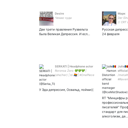
Desire
Марк
Чекаю чуда
Der Ein
// CRT 
Две трети правления Рузвельта
Русская депресс
была Великая Депрессия. И есл…
24 февраля
SЕRКАТI | Headphone actor
Julie🇲
Roronoa Zoro 💚💚💚 |
offici
(she/her) | bi 🏳️‍🌈 | #OnePiece
/metal
#MekakucityActors #DrStone
#Raven
#ORV |
Hamon 
memege
У Эда депрессия, Освальд, пойми((
Groove 
RT "Минцифры р
профессиональн
писателей" Про
стандарт для пи
алкоголизм, де…