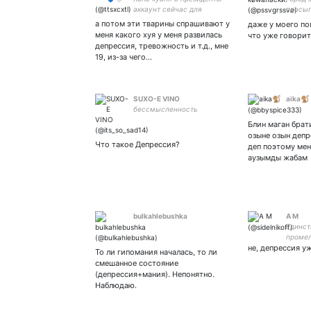
аккаунт сейчас для
просы
ретвитов о войне и прб, а
а потом эти тварины спрашивают у
даже у моего по
так кошки, про-радфем,
меня какого хуя у меня развилась
что уже говорит
mdzs, bsd, k-pop, c-pop
депрессия, тревожность и т.д., мне
19, из-за чего…
SUXO-E VINO
aika🐒
бессмысленность
Блин маган брат
озыне озын деп
Что такое Депрессия?
деп поэтому ме
аузымды жабам
bulkahlebushka
А М
Единст
промел
не, депрессия у
сознан
То ли гипомания началась, то ли
петуние
смешанное состояние
неужел
(депрессия+мания). Непонятно.
Наблюдаю.