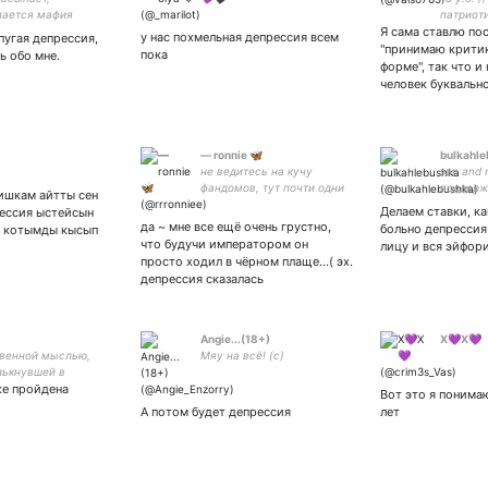
пается мафия
патриот
Я сама ставлю по
это наше
у нас похмельная депрессия всем
пугая депрессия,
"принимаю крити
пока
ь обо мне.
форме", так что и
человек буквальн
— ronnie 🦋
bulkahl
не ведитесь на кучу
sun and
фандомов, тут почти одни
поддерж
ишкам айтты сен
звездные войны | другие
Делаем ставки, ка
рессия ыстейсын
фд: sebastian stan, taylor
да ~ мне все ещё очень грустно,
больно депрессия
н котымды кысып
swift, mcu, grishaverse, spn,
что будучи императором он
лицу и вся эйфор
harry potter, stranger things
просто ходил в чёрном плаще…( эх.
депрессия сказалась
Angie...(18+)
X💜X💜
венной мыслью,
Мяу на всё! (с)
ькнувшей в
же пройдена
ии горшка с
Вот это я понима
й, было: «О, нет,
А потом будет депрессия
лет
и опять?!»