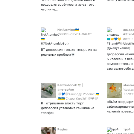
неудовлетворённости из-за того,
что ниче…
NotAtombot🇺🇦
альдед
СМЕРТЬ ОКУПАНТАМ!!!
#Stand
ваня • 
ru/kz/e
RT депрессия только теперь из-за
депрессия начал
реальных проблем💀
5 классе и я всё
самостоятельно 
заставлял себя 
Kermishonok 🕊 |
stas k
#нетвойне
Vlasta
🤍💙🤍 Свободу России! 🇺🇦
+77006
🇺🇦🇺🇦 Слава Україні! 🤍♥️🤍
объём предвари
RT отрицание злость торг
Жыве Беларусь!
зафиксированны
депрессия установка геншина на
явлений превы
телефон
Regina
трой
не стр