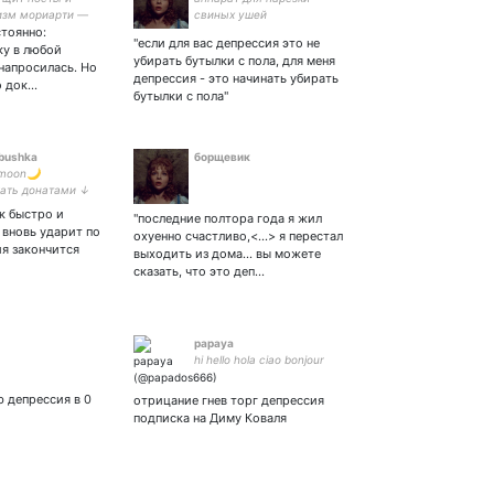
изм мориарти —
свиных ушей
стоянно:
 всё.
"если для вас депрессия это не
ку в любой
убирать бутылки с пола, для меня
 напросилась. Но
депрессия - это начинать убирать
о док…
бутылки с пола"
ebushka
борщевик
 moon🌙
ать донатами ↓
к быстро и
"последние полтора года я жил
 вновь ударит по
охуенно счастливо,<...> я перестал
ия закончится
выходить из дома... вы можете
сказать, что это деп…
papaya
hi hello hola ciao bonjour
ю депрессия в 0
отрицание гнев торг депрессия
подписка на Диму Коваля