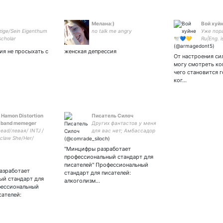
Мелана:)
Вой хуй
zige/Sein Eigenthum
no talk me angry
Уже пора в
scholar
Ru|Eng. i
doomer, a
ия не просыхать с
женская депрессия
Fd's: Nar
От настроения сил
Tf2, HS,
могу смотреть ко
he/him 
чего становится 
ког…
🇩 Hamon Distortion
Писатель Силоч
al band memeger
Других фантастов у меня
head/левая/ INTJ /
для вас нет; Амбассадор
claw She/Her/
кваса Силич; Книжки и
Distortion band
рассказы:
"Минцифры разработает
r (Heavy Punk
профессиональный стандарт для
Metal)🤘🏻
писателей" Профессиональный
азработает
стандарт для писателей:
ый стандарт для
алкоголизм…
фессиональный
сателей: