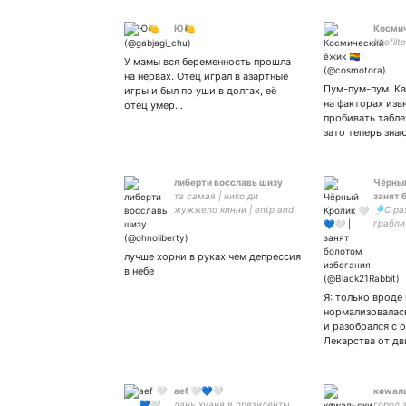
Ю🍋
Космиче
#nofilte
У мамы вся беременность прошла
на нервах. Отец играл в азартные
Пум-пум-пум. Ка
игры и был по уши в долгах, её
на факторах изв
отец умер…
пробивать табле
зато теперь зна
либерти восславь шизу
Чёрный
та самая | нико ди
занят 
жужжело кинни | entp and
🎐С ра
proud | все тексты
грабли
пирокинезиса в моей
соцкон
голове ты хоть понимаешь
люблю 
лучше хорни в руках чем депрессия
с кем связался мальчик
депре
в небе
любите
сарказ
Я: только вроде 
нормализовалась
и разобрался с 
Лекарства от дв
aef 🤍💙🤍
кøwаль
лань хуаня в президенты
город 