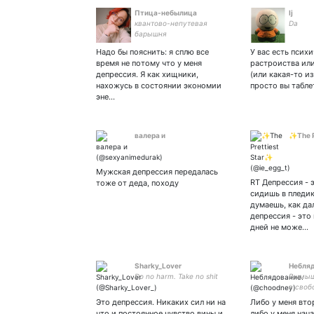
Птица-небылица
lj
квантово-непутевая
Da
барышня
Надо бы пояснить: я сплю все
У вас есть псих
время не потому что у меня
растроиства или
депрессия. Я как хищники,
(или какая-то из
нахожусь в состоянии экономии
просто вы табле
эне…
валера и
✨The P
Мужская депрессия передалась
RT Депрессия - 
тоже от деда, походу
сидишь в пледик
думаешь, как да
депрессия - это
дней не може…
Sharky_Lover
Небляд
Do no harm. Take no shit
Вымыш
в своб
выращ
Это депрессия. Никаких сил ни на
Либо у меня вто
что и постоянное чувство вины и
либо у меня нач