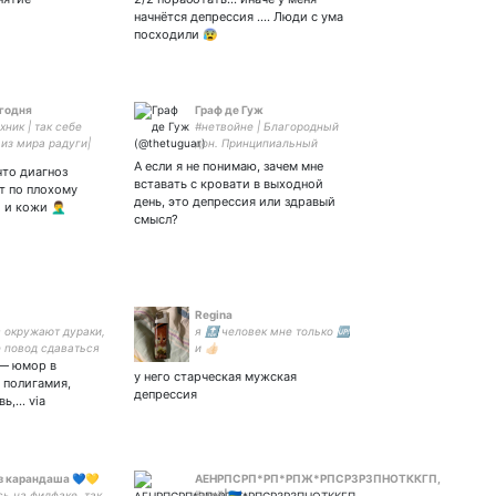
начнётся депрессия …. Люди с ума
посходили 😰
годня
Граф де Гуж
хник | так себе
#нетвойне | Благородный
 из мира радуги|
дон. Принципиальный
гуманист. Амбассадор
А если я не понимаю, зачем мне
что диагноз
кабачковых оладьев. |
вставать с кровати в выходной
ят по плохому
Пишу фантастику, стэню
день, это депрессия или здравый
 кожи 🤦‍♂️
Кропоткина, мечтаю о
смысл?
свободной России
Regina
с окружают дураки,
я 🔝 человек мне только 🆙
е повод сдаваться
и 👍🏻
 — юмор в
у него старческая мужская
 полигамия,
депрессия
,... via
з карандаша 💙💛
АЕНРПСРП*РП*РПЖ*РПСРЗРЗПНОТККГП,
ь на филфаке, так
ёмоё|🇺🇦