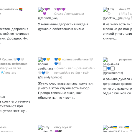
ский ёжик 🏳️‍🌈
X💜X💜
Amia ♡
r
Ольга Леопардовна
| it/its | 
rus/eng |
У меня мини депрессия когда я
Я не знаю есть ли
жется, депрессия
думаю о собственном жилье
я пока не до кон
не всё же начинает
энивей у него сл
тки. Досадно. Ну,
клинич…
ю…
 Кролик 🤍💙🤍 |
💙💛 полина заебалась 🤍
разрыв
болотом избегания
💙🤍
збегу на те же
- queer - pan - pre-suicidal -
🎐Лень это
compulsive eating - self-
структ🎐Агрессивно
harm - bipolar
Я раньше думала н
соукоку🎐Гребаный
Жутко счастлива за папу: кажется,
депрессия тревож
ссивный прлщик🎐
у него в этом случае есть выбор.
ничего страшного
 Мисато🎐обитель
Правда теперь не знаю, как
беды с башкой со
ма🎐
как
объяснить, что - во-п…
 сон и его течение
откатом от прл
инутого жкт: ну…
ски.
cuxy olya ♡
vals🇺🇦
засыпает,
💜🖤
18 y.o. 