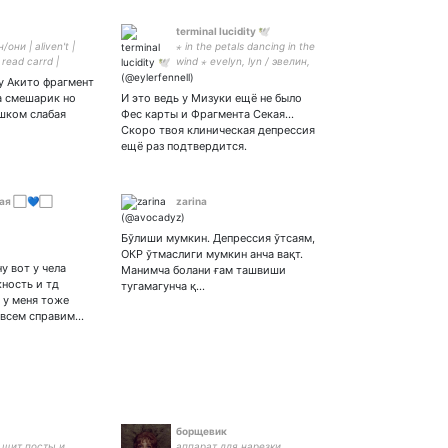
terminal lucidity 🕊️
он/они | aliven't |
⋆ in the petals dancing in the
 read carrd |
wind ⋆ evelyn, lyn / эвелин,
лин ⋆ any pronouns ⋆ HC,
 у Акито фрагмент
project sekai, persona, WH,
ца смешарик но
И это ведь у Мизуки ещё не было
omori, MRSIS, typology
ишком слабая
Фес карты и Фрагмента Секая...
Скоро твоя клиническая депрессия
ещё раз подтвердится.
ная ⬜💙⬜
zarina
Бўлиши мумкин. Депрессия ўтсаям,
ОКР ўтмаслиги мумкин анча вақт.
у вот у чела
Манимча болани ғам ташвиши
ность и тд
тугамагунча қ…
 у меня тоже
 всем справим…
борщевик
// щит посты и
аппарат для нарезки