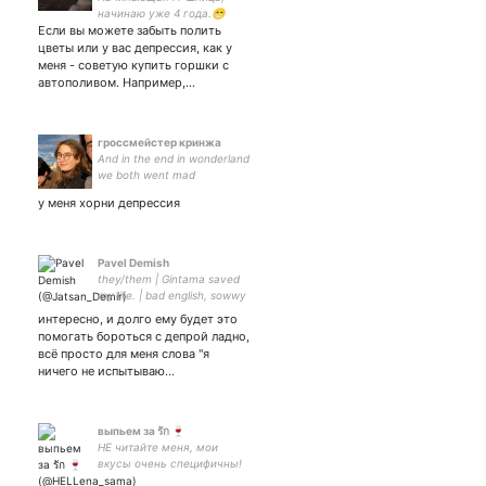
начинаю уже 4 года.😁
Если вы можете забыть полить
Ною здесь о всякой херне,
выращиваю хищные и
цветы или у вас депрессия, как у
экзотические растения,
меня - советую купить горшки с
мечтаю свалить из России,
автополивом. Например,…
пью чай, ем кызылык. 🫖
гроссмейстер кринжа
And in the end in wonderland
we both went mad
у меня хорни депрессия
Pavel Demish
they/them | Gintama saved
my life. | bad english, sowwy
интересно, и долго ему будет это
помогать бороться с депрой ладно,
всё просто для меня слова "я
ничего не испытываю…
выпьем за รัก 🍷
НЕ читайте меня, мои
вкусы очень специфичны!
🔞 | #BTS ot7 | #vkook