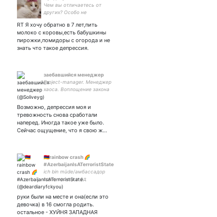
Чем вы отличаетесь от
других? Особо не
раздумывайте.
RT Я хочу обратно в 7 лет,пить
молоко с коровы,есть бабушкины
пирожки,помидоры с огорода и не
знать что такое депрессия.
заебавшийся менеджер
Project-manager. Менеджер
хаоса. Воплощение закона
Мёрфи
Возможно, депрессия моя и
тревожность снова сработали
наперед. Иногда такое уже было.
Сейчас ощущение, что я свою ж…
🇦🇲rainbow crash 🌈
#AzerbaijanIsATerroristState
ich bin müde/амбассадор
кориновских в фд
#экслибриум
руки были на месте и она(если это
девочка) в 16 смогла родить.
остальное - ХУЙНЯ ЗАПАДНАЯ