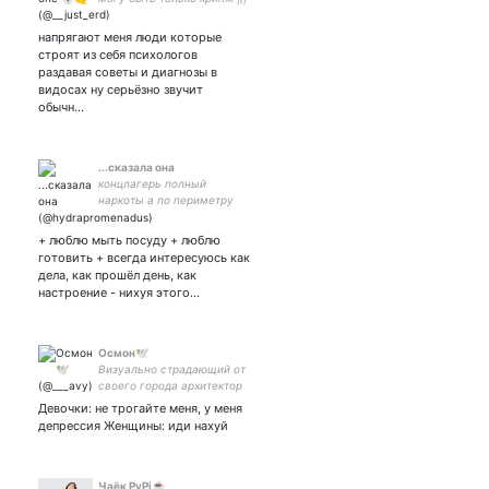
хан джисон курильщика ¦|¦
жена
напрягают меня люди которые
строят из себя психологов
раздавая советы и диагнозы в
видосах ну серьёзно звучит
обычн…
...сказала она
концлагерь полный
наркоты а по периметру
колючка небывалой
высоты
+ люблю мыть посуду + люблю
готовить + всегда интересуюсь как
дела, как прошёл день, как
настроение - нихуя этого…
Осмон🕊️
Визуально страдающий от
своего города архитектор
Девочки: не трогайте меня, у меня
депрессия Женщины: иди нахуй
Чаёк PyPi☕️