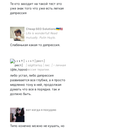
Те кто заходит на такой тест это
уже знак того что уже есть легкая
депрессия
Cheap SEO Solutions🇺🇦🇺🇸
Life is wonderful! Read
mutually. Putin Huylo.
Ватноголовым вход
Слабенькая какая то депрессия.
воспрещён☠️. Читаю
взаимно только
адекватных людей.
ʟ ɪ s † | рест.|
| ságittariuş | лис. | – личная
сессия терапии.
эфемерный и пʏстой. |
либо устал, либо депрессия
Амбассадор хардкора.
развивается все глубже, а я просто
медленно тону в ней, продолжая
думать что все в порядке. так и
должно быть.
вот когда я похудею
Типо конечно можно не кушать, но