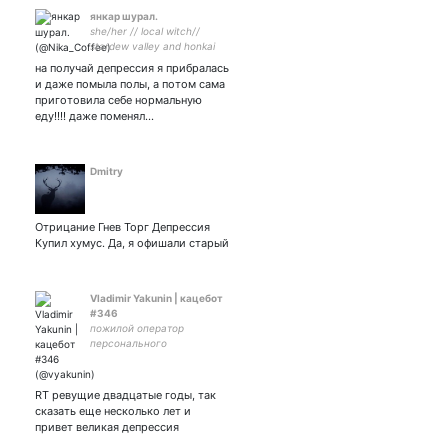
янкар шурал.
she/her // local witch//
stardew valley and honkai
shitpost// ru, eng and
на получай депрессия я прибралась
sometimes uk
и даже помыла полы, а потом сама
приготовила себе нормальную
еду!!!! даже поменял…
Dmitry
Отрицание Гнев Торг Депрессия
Купил хумус. Да, я офишали старый
Vladimir Yakunin | кацебот
#346
пожилой оператор
персонального
компьютера
RT ревущие двадцатые годы, так
сказать еще несколько лет и
привет великая депрессия