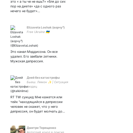
это « а ты че не ешь?» «бля до сих
пор на диете» «да с одного раз
нечего не будет»…
Elizaveta Loshak (ворчу³)
Free Ukraine 🇺🇦
Это канал Мэддисона. Он все
удалил. Его заебали zетники.
Мужская депрессия.
Дней без катастрофы
Бывш. Лимон ✨ | Ситуация
пиздец
RT TW: суицид Мне кажется или
тейк "находящийся в депрессии
человек не скажет, что у него
депрессия, он будет молчать до…
Дмитри Терещенко
фотограф хохол в поиске