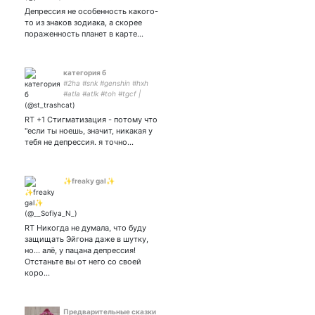
Депрессия не особенность какого-
то из знаков зодиака, а скорее
пораженность планет в карте…
категория б
#2ha #snk #genshin #hxh
#atla #atlk #toh #tgcf |
аватар и снк фд давайте
дружить | симплю по
RT +1 Стигматизация - потому что
райнеру |
"если ты ноешь, значит, никакая у
тебя не депрессия. я точно…
✨freaky gal✨
RT Никогда не думала, что буду
защищать Эйгона даже в шутку,
но... алё, у пацана депрессия!
Отстаньте вы от него со своей
коро…
Предварительные сказки