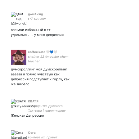
дᴀшᴀ сид`
ɪ ♡ ᴇᴍᴏ ʙᴏʏ.
все мои избранный в тт
удалились..... у меня депрессия
coffee kate 🤍💙🤍
she/her 22 /impostor chem
teacher
думскроллинг мой думскроллинг
аааааа я прямо чувствую как
депрессия подступает к горлу, как
же заебало
КВАТЯ
президентка русского
Твиттера | кринж-хорни-
Женская Депрессия
шитпостинг.
Сега
во-первых, привет