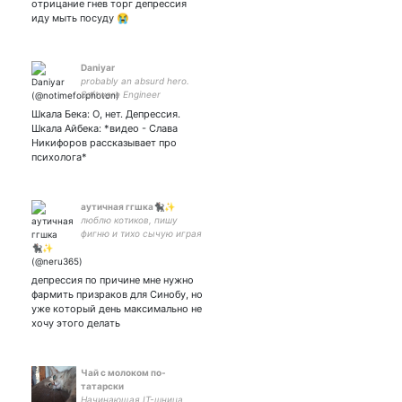
отрицание гнев торг депрессия
иду мыть посуду 😭
Daniyar
probably an absurd hero.
Software Engineer
(Scala/Kotlin/Java)
Шкала Бека: О, нет. Депрессия.
Шкала Айбека: *видео - Слава
Никифоров рассказывает про
психолога*
аутичная ггшка🐈‍⬛✨
люблю котиков, пишу
фигню и тихо сычую играя
в игры
депрессия по причине мне нужно
фармить призраков для Синобу, но
уже который день максимально не
хочу этого делать
Чай с молоком по-
татарски
Начинающая IT-шница,