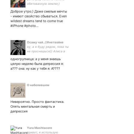
обетованную землю;)
Доброе утро;) Даже смелые мечты
- имеют свойство сбываться. Even
wildest dreams tend to come true
#iPhone #photo…
Осаму чай. //#нетвойне
ну, а я буду рядом, пока ты
не проснешься}} Алиса в
стране долбаёбов ждёт
одногрупница: а у меня знаешь
Новый Год.
целую неделю была депрессия я:
а??? она: ну как у тебя я: А????
О наболевшем
Невероятно. Просто фантастика.
Опять ментальная смерть и
депрессия
Yura Mashtacore
привет, я использую