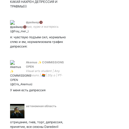
КАКАЯ НАХРЕН ДЕПРЕССИЯ И
ТРАВМЫ)))
фреймер🔞
пью, курю и матерюсь
я: чувствую подъем сил, нормально
сплю и ем, нормализовала график
депрессия:
Akemus ✨ COMMISSIONS
OPEN
Visual arts student | Any
pronouns | 🏳️‍🌈 | 20y.o | PT-
BR/ENG (sometimes)
У меня есть депрессия
автономная область
отрицание, гнев, торг, депрессия,
принятие, все сезоны Daredevil