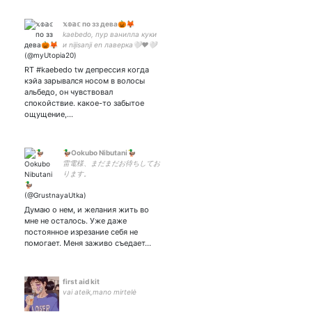
𝕩𝕠𝕒𝕔 по зз дева🎃🦊
kaebedo, пур ванилла куки
и nijisanji en лаверка🤍❤🤍
RT #kaebedo tw депрессия когда
кэйа зарывался носом в волосы
альбедо, он чувствовал
спокойствие. какое-то забытое
ощущение,…
🦆Ookubo Nibutani🦆
雷電様、まだまだお待ちしてお
ります。
Думаю о нем, и желания жить во
мне не осталось. Уже даже
постоянное изрезание себя не
помогает. Меня заживо съедает…
first aid kit
vai ateik,mano mirtelė