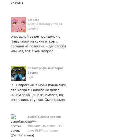
скачать
varvara
всегда пожалуйста за
ничего
очередной сезон посиделок с
Пашулькой на кухне открыт.
сегодня на повестке: - депрессия
или нет, вот в чем вопрос -…
Катастрофы и История
Земли
ugh
RT Депрессия, в моем понимании,
это когда ты ничего не делал,
ничем вообще не занимался, но
очень сильно устал. Смертельно.
амфеТамилла против
войны
Тамилла Иманова, HSE
Law, FLEX exchange
program // human rights