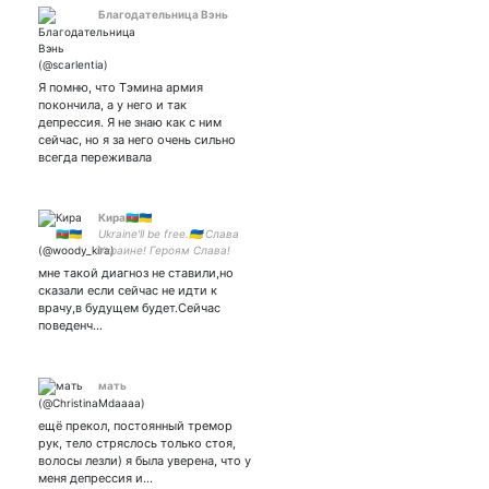
Благодательница Вэнь
Я помню, что Тэмина армия
покончила, а у него и так
депрессия. Я не знаю как с ним
сейчас, но я за него очень сильно
всегда переживала
Кира🇦🇿🇺🇦
Ukraine'll be free.🇺🇦 Слава
Украине! Героям Слава!
мне такой диагноз не ставили,но
сказали если сейчас не идти к
врачу,в будущем будет.Сейчас
поведенч…
мать
ещё прекол, постоянный тремор
рук, тело стряслось только стоя,
волосы лезли) я была уверена, что у
меня депрессия и…