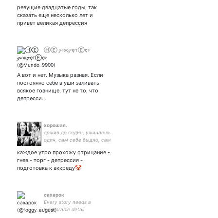
lawyer at Memorial HRDC //
ревущие двадцатые годы, так
свобода - то, что в сердце,
сказать еще несколько лет и
остальное - детали
привет великая депрессия
ⒽⒺ ℊℴҗℊҿτⒺς৮
А вот и нет. Музыка разная. Если
постоянно себе в уши заливать
всякое говнище, тут не то, что
депресси…
хорошая.
дожив до седин, ужинаешь
один, сам себе быдло, сам
себе господин.
каждое утро прохожу отрицание -
гнев - торг - депрессия -
подготовка к аккреду🤡
сахарок
Every story needs a
memorable detail