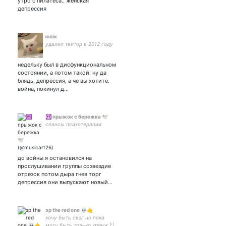
утро с пилатеса.. женская
депрессия
юлік
удалил твитор в 2012 году
недельку был в дисфункциональном
состоянии, а потом такой: ну да
блядь, депрессия, а че вы хотите.
война, покинул д…
☮ прыжок с бережка 🕊
сеансы психотерапии
до войны я остановился на
прослушивании группы созвездие
отрезок потом дыра гнев торг
депрессия они выпускают новый…
эр the red one 💀🤙
хочу быть свэг но пока
могу быть только кринж |¦|