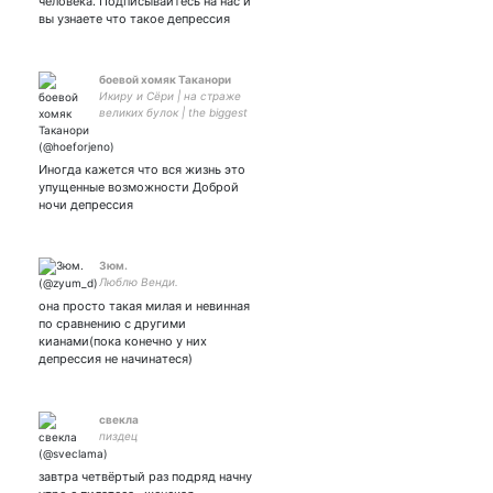
человека. Подписывайтесь на нас и
вы узнаете что такое депрессия
боевой хомяк Таканори
Икиру и Сёри | на страже
великих булок | the biggest
fan of her stand-up | I'm
worse at what I do best |
young wild n horny | стэню
Иногда кажется что вся жизнь это
Дашу | РАФ БЛЯТЬ
упущенные возможности Доброй
ночи депрессия
Зюм.
Люблю Венди.
она просто такая милая и невинная
по сравнению с другими
кианами(пока конечно у них
депрессия не начинатеся)
свекла
пиздец
завтра четвёртый раз подряд начну