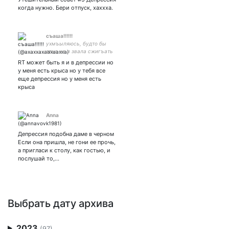
когда нужно. Бери отпуск, хаххха.
съаша!!!!!!
ухмъыляюсь, будто бы
этъо не я звала сжигъать
пьяных подростков.||всъе
RT может быть я и в депрессии но
это время замыъшляла
у меня есть крыса но у тебя все
прикол въека, но нъе
еще депрессия но у меня есть
получилось.||моъй идол
крыса
ёбнутый, и яъ тожъе.
Anna
Депрессия подобна даме в черном
Если она пришла, не гони ее прочь,
а пригласи к столу, как гостью, и
послушай то,…
Выбрать дату архива
2023
(97)