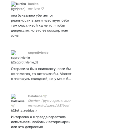
burrito
my love ♡
она буквально убегает от
реальности в зал и чувствует себя
там счастливой хд не то, чтобы
депрессия, но это ее комфортная
зона
soprotivlenie
Отправила бы к психологу, если бы
не помогло, то оставила бы. Может
я покажусь холодной, но у меня б…
Dalalæða 🕊
She/her. Грущу временами
mcr/naruto/шары/sk8/bsd/
мгчд/bnn fish/supernatural/
мга/genshin imp/boruto/etc.
Интересно а я правда перестала
испытывать любовь к ветеринарии
или это депрессия