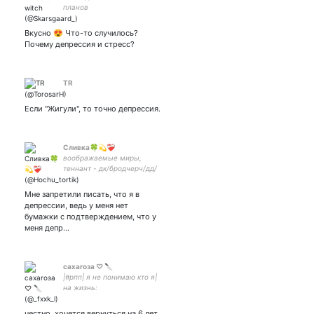
планов
Вкусно 😍 Что-то случилось?
Почему депрессия и стресс?
TR
Если "Жигули", то точно депрессия.
Сливка🍀💫❤️‍🩹
воображаемые миры,
теннант - дк/бродчерч/дд/
оменсы (рисую всякую
дичь) Священники мои
Мне запретили писать, что я в
Краши
депрессии, ведь у меня нет
бумажки с подтверждением, что у
меня депр…
caxarоза ♡ 🔪
|#рпп| я не понимаю кто я|
на жизнь:
2202201794386264| всё
обязательно наладится..
честно. хочется вернуться на 6 лет