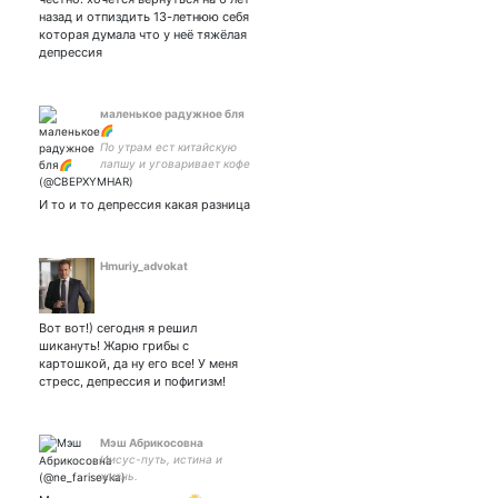
мы справимся...
назад и отпиздить 13-летнюю себя
которая думала что у неё тяжёлая
депрессия
маленькое радужное бля
🌈
По утрам ест китайскую
лапшу и уговаривает кофе
не пугать маму • She's
broken but she's fun • А,
И то и то депрессия какая разница
мне ж поебать • Клуб
любителей проекта
Импровизация Команды
Hmuriy_advokat
Вот вот!) сегодня я решил
шикануть! Жарю грибы с
картошкой, да ну его все! У меня
стресс, депрессия и пофигизм!
Мэш Абрикосовна
Иисус-путь, истина и
жизнь.