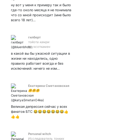
#minimoni | #marvel | asian
ну вот у меня к примеру так и было
BL | #шуткиза300 | books &
где-то около месяца я не понимала
wine | i want to get better
что со мной происходит (мне было
but slow
всего 18 лет)…
гилберт
тойота камри
двухсоткамен
в какой вы бы ужасной ситуации в
жизни ни находились, одно
правило работает всегда и без
исключений: ничего не изм…
Екатерина Сметановская
🤗🤗🤗
Великая депрессия сейчас у всех
фанатов БТС 😂😂😂😂😂😂😂👍
👍👍
Personal witch
Исследователь тонких