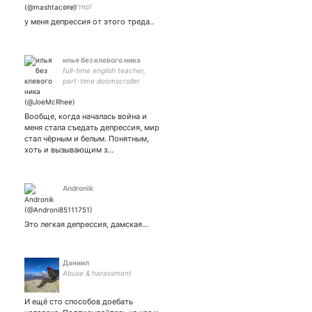
твиттер!
у меня депрессия от этого треда..
илья без клевого ника
full-time english teacher,
part-time doomscroller
Вообще, когда началась война и
меня стала съедать депрессия, мир
стал чёрным и белым. Понятным,
хоть и вызывающим з…
Andronik
Это легкая депрессия, дамская...
Даниил
Abuse & harassment
И ещё сто способов доебать