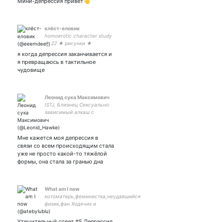
Мини-депрессия привет👋
клëст-еловик
homoerotic character study
★ 22 ★ рисунки ★
aishteruyo honey
я когда депрессия заканчивается и
я превращаюсь в тактильное
чудовище
Леонид сука Максимович
ISTJ, Близнец Сексуально
зависимый алкаш с
депрессией, ПРЛ и
любовью к Наруто.
Обращение: Вы/Вас Муж:
Мне кажется моя депрессия в
Любимая женщина:
связи со всем происходящим стала
уже не просто какой-то тяжёлой
формы, она стала за гранью дна
What am I now
котоматерь,феминистка,неудавшийся
физик,фан Ходячих и
нейрофизиологии хочу быть важной
обезьяной,пишу говнокод,
Утешительный совет #5 Депрессия