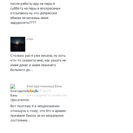
после работы еду на пары в
субботу на пары в воскресенье
отсыпаюсь ну что депрессия
ебаная не можешь меня
задудосить????
Lina
Столько раз я уже писала, ну хоть
кто-то скажите мне, как уехать не
имея денег и имея лежачего
больного до…
Благодательница Вэнь
#🐈;; 🐾 // 𝚍𝚘𝚗'𝚝
𝚋𝚎 𝚝𝚛𝚊𝚙𝚙𝚎𝚍 𝚒𝚗 𝚜𝚘𝚖𝚎𝚘𝚗𝚎
𝚎𝚕𝚜𝚎'𝚜 𝚍𝚛𝚎𝚊𝚖 // my
universe::
Вот поэтому я и неоднозначно
отношусь к тому, что бтс в армию
призвали боюсь за их моральное
состояние…