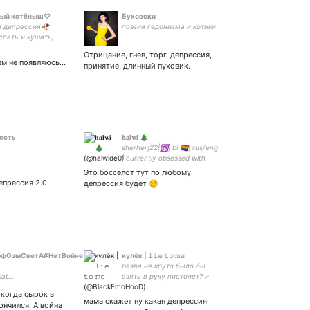
ный котёныш♡
Буховски
я депрессия🥀
поэзия гедонизма и котики
спать и кушать,
и тебя полюблю💗
Отрицание, гнев, торг, депрессия,
нтересными 💖мой
ем не появляюсь...
принятие, длинный пуховик.
енный
 есть
𝐡𝐚𝐥𝐰𝐢 🎄
she/her|22|☮️| bi 🏳️‍🌈| rus/eng
| currently obsessed with
#mgs #cod and
Это босселот тут по любому
#DeathStranding
епрессия 2.0
депрессия будет 😢
рфОзыСветА#НетВойне
кулёк | 𝚕𝚒𝚎 𝚝𝚘 𝚖𝚎
разве не круто было бы
at...
взять в руку пистолет? и
разве не классно было бы
 когда сырок в
нам умереть?
мама скажет ну какая депрессия
ончился. А война