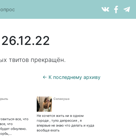
вопрос
26.12.22
ых твитов прекращён.
← К последнему архиву
брыль
Силакуша
Не хочется жить ни в одном
овиться-все, что
городе , тупо депрессия , я
все, что
впервые не знаю что делать и куда
 будет обнулено.
вообще ехать
корбь,…