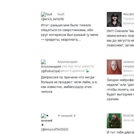
fault
𝕬𝖑𝖊𝖝 𝕱𝖎𝖓
:))
Глумли
кровож
Итог: раньше мне было тяжело
общаться со сверстниками, ибо
Нет! Сначала "м
круг интересов был разный (у меня
немножечко пови
— кредиты, кварплата,…
мы до августа 
повиснем", затем
Аполлинария
лоличк
до сих пор хочу завести
генде
водяного дракона 🦕
Жизнь 
диспла
Депрессия по причине что нигде
Заодно нейрофил
Махачк
больше не продают чили лайм, а я,
интере
недели" или "деп
как известно, амбассодор этих
чтобы понять, к
чипсов
будет выгоднее 
срачем
★ 𝐫𝐚𝐯𝐞𝐲𝐚𝐫𝐝 ★
Kirill M
Java d
И тут тебя дёрг