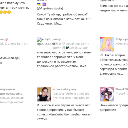
угол потому что
#IstandwithKanyeWest
блин как же еще д
вертел твои мечты,
➡️#ISTANDwithJEWS⬅️
людям что у меня
 😥😥😥…
#cancelcancelculture
Какой Тумблер, грибов объелся?
Даже не знакома с этой сетью. я —
Художник. Мо…
inaj 🎸
jenny!
Shipoopi
lulu & cringe but i am
펠릭스 ♡ would you be my
Нечего с
stars? ⛓️🖤 невзаимная!
я не знаю что этот человек от меня
переехала с бывшая эрида
RT Такой вопрос: 
а теперь просто женя,
требовал? справки что у меня
отменили да?
обязательным уве
мяу~ тгшка!
депрессия и повышенная
ия
потенциального 
тревожное расстройство? закл…
партнера о своих 
влияющих на…
и путиным
игристый кумыс
Einsel El
дит лукашенко
two bros chillin in a hot tub
(=ФwФ=
зенька художник
five feet apart cuz they're
тарист декадент
not gay
RT кыргызские парни не знают что
Начинается пред
уал асексуал(!) фан
такое депрессия, у них бывает
депрессия
trixx ахуеваю от
только «билбейм бля, заебал чыгып
._. агрессор
кетти»
яю роль табуретки