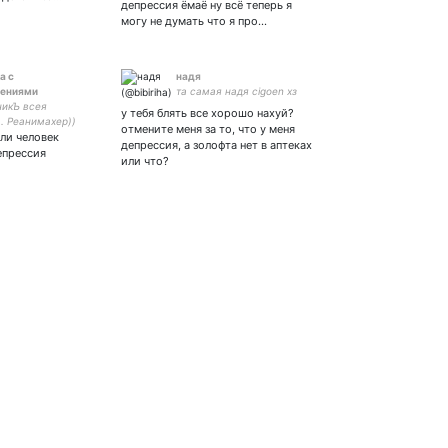
депрессия ёмаё ну всё теперь я
могу не думать что я про…
а с
надя
чениями
та самая надя cigoen хз
икЪ всея
у тебя блять все хорошо нахуй?
. Реанимахер))
отмените меня за то, что у меня
сли человек
т конкурса ESTEL
депрессия, а золофта нет в аптеках
IFE. Делаю
епрессия
или что?
ие портфолио.
емся
вами?)