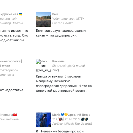
кружке чая 🇺🇦
Paul
иональный
Vater, Ingenieur, MTB-
инатор. Хаотик
Fahrer. He/him.
йшит Импакт
тия не имеют что
Если миграхун наконец свалил,
но есть, гспд. Оно
какая ж тогда депрессия.
"модное" как бы…
нная госпожа |
Кис-кис
 6 when
Sic transit gloria mundi
тлетворного
 японских
Крыша отъехала, 5 месяцев
р. Одержима смт
младшему, возможно
ей, мемным часом
послеродовая депрессия. И это на
последними
 от недостатка
фоне этой мрачноватой военн…
ми. Арт акк -
ичолина🇰🇬
Maria💙💛Средний Дед ४
стенциальном
21+|🔞|| 25.10.22 ☀️🌑🌘
Люблю #JRock The GazettE
🦆 Dir En Grey🎸 BUCK-TICK
RT Ненавижу беседы про мои
🐈 Marilyn Manson📢