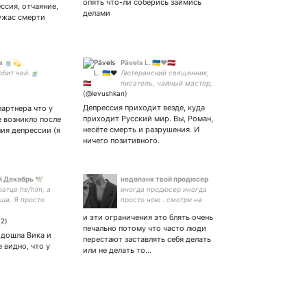
опять что-ли соберись займись
ессия, отчаяние,
делами
ужас смерти
а 🍵💫
Pāvels L. 🇺🇦❤️🇱🇻
юбит чай.🍵
Лютеранский священник,
писатель, чайный мастер,
преподаватель медитации.
Поддержка служения
Депрессия приходит везде, куда
артнера что у
приходит Русский мир. Вы, Роман,
е возникло после
несёте смерть и разрушения. И
ния депрессии (я
ничего позитивного.
 Декабрь 🕊️
недопанк твой продюсер
ратце he/him, а
иногда продюсер иногда
ша. Я просто
просто ною . смотри на
 еще, я кажется
меня я голый стою в окне
и эти ограничения это блять очень
. Уже ноет про
без штор. корабль тонет но
печально потому что часто люди
. похуй.
оркестр продолжит играть
одошла Вика и
перестают заставлять себя делать
тесь на тг канал
е видно, что у
или не делать то…
ста