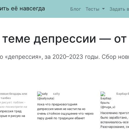
ить её навсегда
Блог
Тесты
Задать 
 теме депрессии — от 
о «депрессия», за 2020–2023 годы. Сбор нов
ливая бездарь или
sally
Барбар 
 талбез
и рисует. паблик -
пока что предновогодняя
ько посмотрите на
депрессия меня не настигла но
епрессия тред
рчащее нечто
Населению пригот
очень стойкое ощущение что через
орые я рисую на
было заработано, 
пару дней по традиции ебанет
вспахивалось-все
Разочарование, с