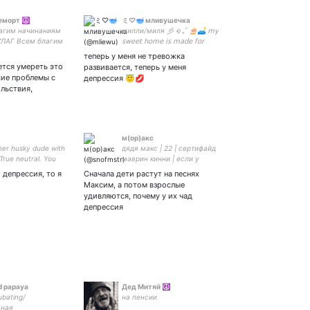
морт ☮️
ミ♡🥣 мливушечка
агим начинаниям
милли/миля 彡 ໑ ₊˚ 🎂🛋 𝗆𝗒
ГУЛАГ Всем благим
𝗌𝗐𝖾𝖾𝗍 𝗁𝗈𝗆𝖾 𝗂𝗌 𝗆𝖺𝖽𝖾 𝖿𝗈𝗋
иям итог - Дахау
𝗁𝗎𝗀𝗌 𝖺𝗇𝖽 𝗄𝗂𝗌𝗌𝖾𝗌
теперь у меня не тревожка
агим пожеланиям
ется умереть это
развивается, теперь у меня
издец
шие проблемы с
депрессия 😇💋
льствия,
м(ор)акс
her husky dude with
дядя макс | 22 | сертифайд
True neutral. You
маврин кинни | если у
me Susan if it makes
кипелова не осталось
и депрессия, то я
Сначала дети растут на песнях
py. #мысливслух
хейтеров, значит, я умер |
Максим, а потом взрослые
езконтекста
жн клчн трхн
удивляются, почему у их чад
безкавычек
депрессия
d papaya
Дед Митяй ☮️
ubating/
на пенсии
вная