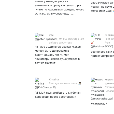
лично у меня депрессия
сворачивают за 
закончилась сразу как уехал с рф,
хозяин на трую 
гуляю по красивым городам, много
желания и цели
фоткаю, ем вкусную еду, п…
руи
ni-ki m
pfp by | i’m still growing | нет
i am de
войне | grown-ass
free
на паре ординатор сказал «какая
borderline parental figure for
может быть депрессия в
серию все таки 
девятнадцать лет?». моя
привет депресс
психиатрическая душа умерла в
тот же момент
Kristina
миром 
Ваш врач-стоматолог 👩🏻‍⚕️
руково
Эвтана
недоги
RT Мой язык любви это глубокая
бисекс
депрессия после расставания
The Ma
жизни 
#депрессия
выполн