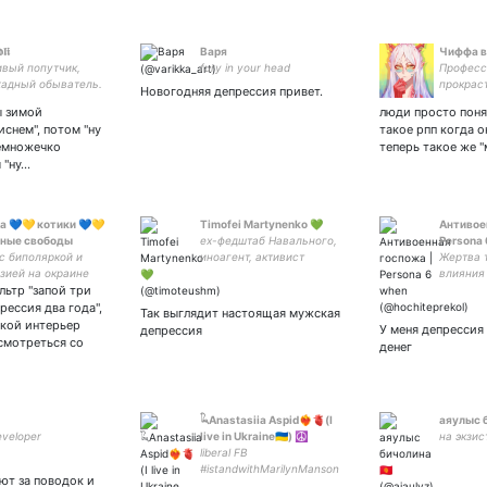
𝖑𝖎
Варя
Чиффа в 
вый попутчик,
fury in your head
Професс
адный обыватель.
прокраст
Новогодняя депрессия привет.
евил Ге
ы зимой
люди просто поня
снем", потом "ну
такое рпп когда о
немножечко
теперь такое же 
 "ну…
а 💙💛 котики 💙💛
Timofei Martynenko 💚
Антивое
рные свободы
ex-федштаб Навального,
Persona
с биполяркой и
иноагент, активист
Жертва 
зией на окраине
«Весны» (не выражаю
влияния
ьтр "запой три
алы и всякое
мнение движения),
видеоиг
сное про биологию
беженец в Стоке,
для дет
рессия два года",
Так выглядит настоящая мужская
ассоциирую себя с
суда и 
акой интерьер
У меня депрессия
депрессия
Россией 🕊️🇷🇺🇸🇪🏳️‍🌈
фантазия
смотреться со
денег
𓆗Anastasiia Aspid❤️‍🔥🫀(I
аяулыс б
eveloper
live in Ukraine🇺🇦) ☮
на экзи
liberal FB
#istandwithMarilynManson
ают за поводок и
#justiceforJohnnyDepp