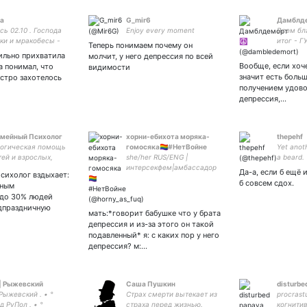
а
G_mir6
Дамблде
сь 02.10 . Господа
Enjoy every moment
Всем бл
ки и мракобесы -
итог - 
Теперь понимаем почему он
вам не рады, мимо!
начинан
ильно прихватила
молчит, у него депрессия по всей
нята, я не с вами.
Всем бл
Вообще, если хоч
а понимал, что
видимости
ротив путинизма -
итог - п
значит есть боль
стро захотелось
 значит
получением удово
няться с вами.
депрессия,…
мейный Психолог
хорни-ебихота моряка-
thepehf
огическая помощь
гомосяка🏳️‍🌈#НетВойне
Yet anot
тей и взрослых,
she/her RUS/ENG |
a beard. 
я и тренинги,
интерсекфем|амбассадор
can call 
Да-а, если б ещё 
сихолог вздыхает:
ьтации психолога и
меха-аниме в твоей ленте|
you hap
б совсем сдох.
ьным
да 8911-362-21-77
для мью можно на ''ты''
#фразыб
 до 30% людей
в) vsp14psk (заявка
|21↑| |прежде чем
#цитаты
дпраздничную
pe)
зафоловить прочитайте
мать:*говорит бабушке что у брата
карточку!|
депрессия и из-за этого он такой
подавленный* я: с каких пор у него
депрессия? м:…
| Рыжевский
Саша Пушкин
disturbe
Рыжевский . • °
Страх смерти вытекает из
procrast
д РуПол . • °
страха перед жизнью.
когнити