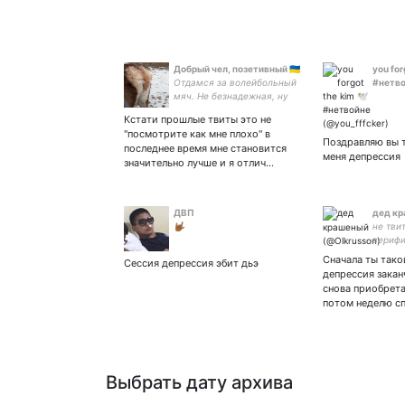
Добрый чел, позетивный 🇺🇦
you for
Отдамся за волейбольный
#нетв
мяч. Не безнадежная, ну
может чуть-чуть. Матлюк
Кстати прошлые твиты это не
"посмотрите как мне плохо" в
Поздравляю вы т
последнее время мне становится
меня депрессия
значительно лучше и я отлич…
ДВП
дед к
🤟🏾
не тви
верифи
Сначала ты такой
Сессия депрессия эбит дьэ
депрессия закан
снова приобрета
потом неделю с
Выбрать дату архива