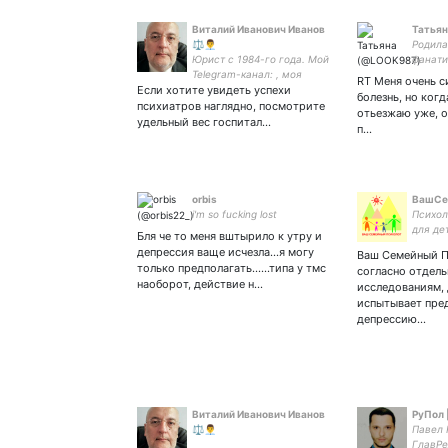
Виталий Иванович Иванов
Татьян
⚖️👨‍💼
Родила
Юрист с 1984-го года. Мой
фанати
Telegram-канал: , моя
здесь 
RT Меня очень с
Если хотите увидеть успехи
Telegram-группа: .
Наваль
болезнь, но когд
Фолловинг, ретвит, лайк ≠
Быть п
психиатров наглядно, посмотрите
отьезжаю уже, о
одобрению. ☝
это не
удельный вес госпитал…
п…
объеди
orbis
ВашСе
i'm so fucking lost
Психол
для де
Бля че то меня вштырило к утру и
заняти
депрессия ваще исчезла…я могу
Ваш Семейный П
консул
только предполагать……типа у тмс
согласно отдел
логопе
наоборот, действие н…
исследованиям,
(г.Пско
испытывает пре
на Sky
депрессию…
Виталий Иванович Иванов
РуПол 
⚖️👨‍💼
Павел 
ГлавРе