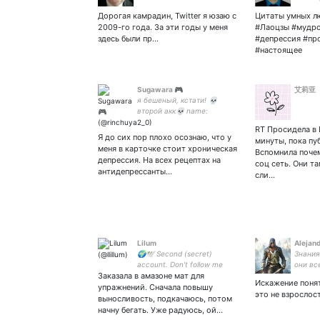
политол
Дорогая камрадин, Twitter я юзаю с
Цитаты умных лю
Медиаэ
2009-го года. За эти годы у меня
#Лаоцзы #мудро
многог
здесь были пр…
#депрессия #пр
многоп
#настоящее
важное
Sugawara 🎮
艾莉亚
я бешеный, кстати! 💀
второй акк💀 name:
Сугавара или Федя. у меня
RT Просидела в 
эмо-режим, отстаньте.
Я до сих пор плохо осознаю, что у
минуты, пока пу
меня в карточке стоит хроническая
Вспомнила поче
депрессия. На всех рецептах на
соц сеть. Они та
антидепрессанты…
сли…
Lilum
Alejan
🌍🕊️ Second (secret)
Знания
account. Don't follow me
они вс
Заказала в амазоне мат для
тобой!
Искажение понят
упражнений. Сначала повышу
это не взрослост
выносливость, подкачаюсь, потом
начну бегать. Уже радуюсь, ой…