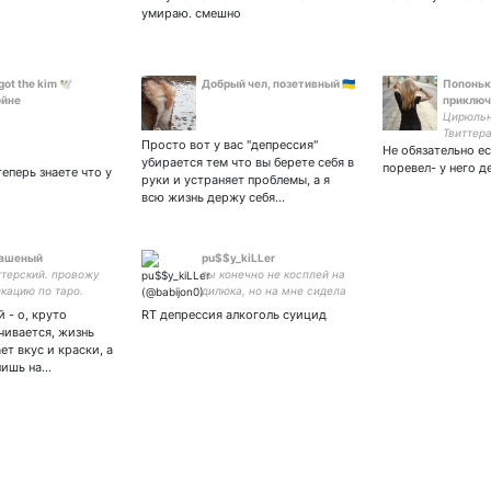
умираю. смешно
got the kim 🕊
Добрый чел, позетивный 🇺🇦
Попоньк
ойне
приклю
Цирюльн
Твиттера
Просто вот у вас "депрессия"
Не обязательно е
Финалис
убирается тем что вы берете себя в
COLOR L
поревел- у него д
еперь знаете что у
руки и устраняет проблемы, а я
актерск
всю жизнь держу себя…
Померя
объекти
рашеный
pu$$y_kiLLer
ттерский. провожу
ты конечно не косплей на
кацию по таро.
дилюка, но на мне сидела
бы отлично
 - о, круто
RT депрессия алкоголь суицид
чивается, жизнь
ет вкус и краски, а
пишь на…