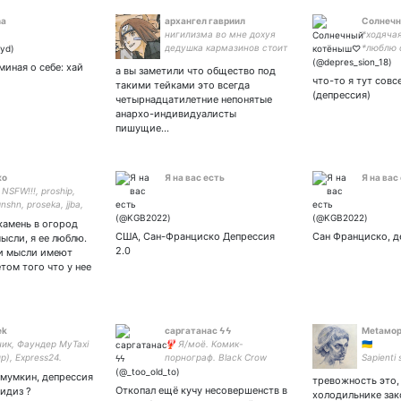
ma
архангел гавриил
Солнеч
нигилизма во мне дохуя
*ходяча
дедушка кармазинов стоит
*люблю 
и стишки дрочит свои я
значит 
миная о себе: хай
а вы заметили что общество под
говорю старина съеби
#вз с и
что-то я тут совс
такими тейками это всегда
нахуй даю революционную
единств
(депрессия)
четырнадцатилетние непонятые
прокламацию и все говорю
анархо-индивидуалисты
забирай и съебывай
пишущие…
ко
Я на вас есть
Я на вас
: NSFW!!!, proship,
gnshn, proseka, jjba,
 art account - | я
 камень в огород
США, Сан-Франциско Депрессия
Сан Франциско, д
ысли, я ее люблю.
2.0
и мысли имеют
том того что у нее
ek
саргатанас ϟϟ
Metaмо
ик, Фаундер MyTaxi
🦞 Я/моё. Комик-
🇺🇦
р), Express24.
порнограф. Black Crow
Sapienti s
King. Флора из Винкс. ⵜ
 мумкин, депрессия
тревожность это,
Muy malo ⵜ 🖖🏻 Ярко-
Откопал ещё кучу несовершенств в
идиз ?
холодильнике зак
желтые очки, два сердечка