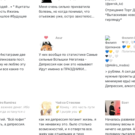
ог. • °
Человек, который живет
эксбици
дей . • ° #цитаты
Меня очень сильно прихватила
ксперт . • °
полной жизнью, готов
Отрицание Торг 
сть #жизнь
болезнь, но когда понимал, что
ранен и
умереть в любой момен -
*Вытаскиваю нов
ошлое #будущее
отьезжаю уже, остро захотелос…
ригоден . • ° Связь,
Марк Твен.
гирлянду*
: ; +79687115768
Asur
Филипп 
❤️🤍 , 
💙 💛 , 
Политич
Инстаграме две
У них вообще по статистике Самые
2005 год
бликовала пост.
сильные Вспышки Негатива -
с 2017 г
му не люблю эту
Депрессия как они это называют
м все какие-то
Идут именно в ПРАЗДНИКИ…
> рублем. А сил д
нужные проекты д
минимуме еды) не
Депрессия, алког
dro Ramírez
Чай со Стеклом
Есет
 важнее денег. Ибо
🌾 Конец - это часть пути
егда останутся с
🌾 I purple you 🌾
 (с)Сократ
✨взаимная к
ий. "Всё пофиг"
как же депрессия поганит жизнь. я
Началась развива
интересным✨ 714747179
ь, а депрессия.
так ненавижу это. было столько
половину весны я 
eur 🌾 skz 🌾 щитпост 🌾
возможностей, и я отвергла все.
ничего не делая. 
(юп
живу как отшельник и тихо
половину пытался