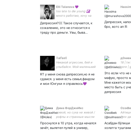
Elli Talanova 💜
Haosi
too late to die young ☯
много работаю, хочу на
море и на свидание, и ещё
Депрессия, напо
Депрессия?((( Такое случается, к
в Сеул и на Чеджу, и да,
бро, вотс ап Я:
сожалению, это не относится к
похоже, я army bts ❤
треду про деньги. Увы, быва…
ℝ𝕒𝕗𝕒𝕖𝕝
д0нив
Никакой агрессии, бей и
18 | tw
улыбайся. Мой маленький
gore | 
ангел –
csm |➡️
Это если что не
RT у меня снова депрессия,но я не
лблюб
мафую, просто м
сдамся. у меня есть семья,фандом
Мне кажется мо
и мои Юнгуки я справлюсь💜
место быть с уче
депрессия
Дима ФорДжиИкс
Ozodb
живой, но сука не живой /
Айтишн
рофлы и странные мысли
(тех-ди
Проснулся в 10 утра, когда начался
Асабдан бўлиши
зачёт, вылетел пулей в универ,
холатга тушганм