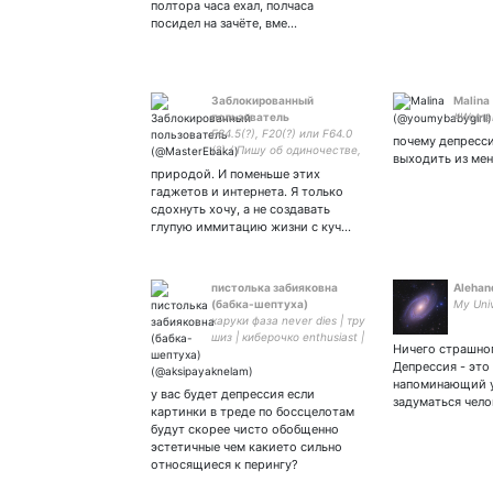
полтора часа ехал, полчаса
посидел на зачёте, вме…
Заблокированный
Malina
пользователь
#Woma
F84.5(?), F20(?) или F64.0
почему депресси
(?) / Пишу об одиночестве,
выходить из мен
о том, что моя жизнь
природой. И поменьше этих
дерьмо, и о том, что живу
гаджетов и интернета. Я только
чтобы завтра сдохнуть
сдохнуть хочу, а не создавать
закрытка
глупую иммитацию жизни с куч…
пистолька забияковна
Alehan
(бабка-шептуха)
My Uni
харуки фаза never dies | тру
шиз | киберочко enthusiast |
Ничего страшног
#mgs стэн | парная с
Депрессия - это
беловд | pfp cr:
напоминающий у
у вас будет депрессия если
задуматься чел
картинки в треде по боссцелотам
будут скорее чисто обобщенно
эстетичные чем какието сильно
относящиеся к перингу?