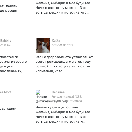
желания, амбиции и мое будущее
Rammstein🔥 И вкусно
ать понять
Ничего из этого у меня нет Зато
поесть | #loki #marvel
 депрессия
есть депрессия и истерика, что…
 Rabbird
Ха Ха
казать.
Mother of cats
является ли
Это не депрессия, это усталость от
домление своего
всего происходящего в этом году
будущего
со мной. Просто усталость от тех
заболеваниях,
испытаний, кото…
ias Mort
Haosima
)
Неправильный ИЭЭ.
Журналист, писатель,
п**дабол. Правду
Ненавижу беседы про мои
новогодняя
выбирайте сами. Ищите
желания, амбиции и мое будущее
как Haosima #games #books
Ничего из этого у меня нет Зато
#dnd #taro Пытаюсь учить
есть депрессия и истерика, ч…
🇩🇪 #she #sie 😂🌏🎮📸📖🎥
📻