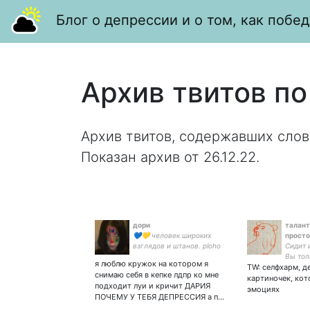
Блог о депрессии и о том, как побед
Архив твитов по
Архив твитов, содержавших слов
Показан архив от 26.12.22.
дори
талант
💙💛 человек широких
просто
взглядов и штанов. ploho
Сидит 
FAMILY ex-
Вы тол
я люблю кружок на котором я
TW: селфхарм, д
это во
снимаю себя в кепке лдпр ко мне
картиночек, кот
подходит луи и кричит ДАРИЯ
эмоциях
ПОЧЕМУ У ТЕБЯ ДЕПРЕССИЯ а п…