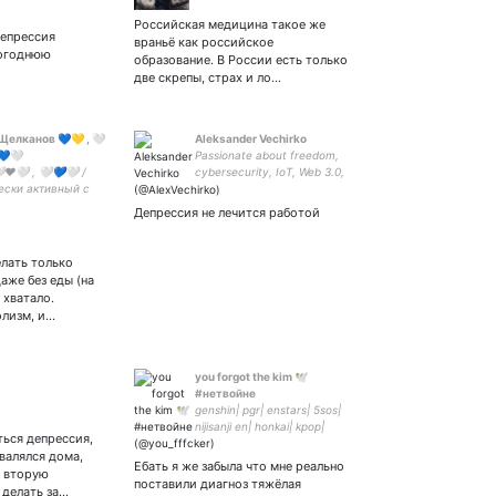
онистка
Российская медицина такое же
Депрессия
враньё как российское
огоднюю
образование. В России есть только
две скрепы, страх и ло…
Щелканов 💙💛 , 🤍
Aleksander Vechirko
💙🤍
Passionate about freedom,
❤️🤍 , 🤍💙🤍 /
cybersecurity, IoT, Web 3.0,
ески активный с
fintech, agriculture, robotics,
а, гипер активный
public key infrastructure,
Депрессия не лечится работой
ода / про проекты:
and education.
елать только
аже без еды (на
 хватало.
олизм, и…
you forgot the kim 🕊
#нетвойне
genshin| pgr| enstars| 5sos|
nijisanji en| honkai| kpop|
ться депрессия,
dngnrnp| zenless zone zero|
валялся дома,
я иногда рисую)) кинню
Ебать я же забыла что мне реально
А вторую
альбедо и шу ицуки хехе
поставили диагноз тяжёлая
 делать за…
хохо✌| ❤