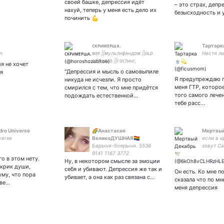
своей башке, депрессия идёт
– это страх, депр
на брелке, развесёлые
нахуй, теперь у меня есть дело их
безысходность и 
зрачки, я шагаю налегке.
починить 💪
ᴄᴋᴘиᴍᴇᴘшᴀ.
Тартарк
n
ᴍᴇᴘ.||ᴍульᴛифᴀʜдᴏᴍ.||ᴏʟᴅ
Настя л
ʙᴜᴛ ɢᴏʟᴅ.||гᴏᴄᴛиʜг,
я не хочет
пᴘᴏᴋᴘᴀᴄᴛиʜᴀция, эᴄᴋᴀпизᴍ,
"Депрессия и мысль о самовыпиле
я
бᴀᴋлᴀʜᴄᴛʙᴏ,
Я предупреждаю п
никуда не исчезли. Я просто
щиᴛпᴏᴄᴛиʜг.||11.12.21.♡||🎄
меня ГТР, которо
смирился с тем, что мне придётся
того самого лече
подождать естественной…
тебе расс…
dro Universe
🌈Анастасия
Мертвый
verse
ВеликоДУШНАЯ🏳️‍🌈
если в к
Барыня-боярыня. 5536
зовут Са
9141 1167 3772
устал. А
о в этом нету.
Ну, в некотором смысле за эмоции
фотограф
 крик души,
ЕГЭ. БАР
себя и убивают. Депрессия же так и
Он есть. Ко мне п
му, что пора
подпиши
убивает, а она как раз связана с…
сказала что по мн
ове…
пожалуй
меня депрессия