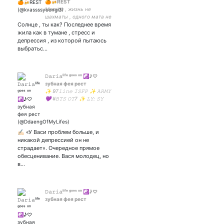
🍊🍻REST
Малыш , жизнь не
шахматы , одного мата не
Солнце , ты как? Последнее время
хватит 😎 ➡️➡️➡️➡️➡️➡️➡️
~Юнмины , Вигу , Соупы ,
жила как в тумане , стресс и
Намджины ➿ Немного
депрессия , из которой пытаюсь
ушел в себя.... АНФ=АНФ и
выбратьс…
никак иначе
𝙳𝚊𝚛𝚒𝚊ˡⁱᶠᵉ ᵍᵒᵉˢ ᵒⁿ ☯♪♡︎
зубная фея рест
✨ 97𝚕𝚒𝚗𝚎 𝙸𝚂𝙵𝙿 ✨ 𝙰𝚁𝙼𝚈
💜 #𝙱𝚃𝚂 𝙾𝚃7 ✨ 𝙻𝚈: 𝚂𝚈
08.06.19 💔 ✨ 𝚜𝚙𝚛𝚎𝚊𝚍
𝚕𝚘𝚟𝚎 𝚗𝚘𝚝 𝚑𝚊𝚝𝚎 ✨
✍🏻 «У Васи проблем больше, и
никакой депрессией он не
страдает». Очередное прямое
обесценивание. Вася молодец, но
в…
𝙳𝚊𝚛𝚒𝚊ˡⁱᶠᵉ ᵍᵒᵉˢ ᵒⁿ ☯♪♡︎
зубная фея рест