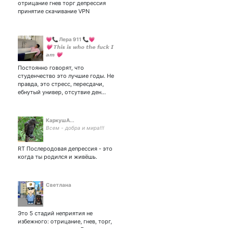
отрицание гнев торг депрессия
принятие скачивание VPN
💗📞 Лера 911 📞💗
💗 𝙏𝙝𝙞𝙨 𝙞𝙨 𝙬𝙝𝙤 𝙩𝙝𝙚 𝙛𝙪𝙘𝙠 𝙄
𝙖𝙢 💗 ᅠᅠᅠᅠᅠᅠᅠ
Закрытка - ᅠᅠᅠᅠᅠᅠᅠ
Постоянно говорят, что
Мой канал в телеге👇
студенчество это лучшие годы. Не
(пускаю туда всех мью)
правда, это стресс, пересдачи,
ебнутый универ, отсутвие ден…
КаркушA...
Всем - добра и мира!!!
RT Послеродовая депрессия - это
когда ты родился и живёшь.
Светлана
Это 5 стадий неприятия не
избежного: отрицание, гнев, торг,