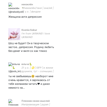
некоклён
🕊️некоклён/таня | она/её |
17 y.o. | фандом
YMO/Japan/mcml | (пока
Женщина анти депрессия
не) рисую и фотаю котиков
тут! | - щитпост |
Ksenia Sokur
I'm from UKRAINE! I love
UKRAINE!
Шоу не будет! Он в творческом
застое...депрессия. Родину любить
без денег и вилл ох как тяжко
юльча🐍
21 y.o. | ♌️ | ISFP | в жизни
душнила, тут - солнышко |
#Импровизация и всего
ты не заебываешь🥺 наоборот мне
понемногу✨ | люблю себя
очень нравится, я заряжаюсь от
и тебе советую (любить
тебя желанием читать❤️ и даже
меня)❤️ | не вывожу эту
немного на…
жизнь
Пленник своих мыслей
Импровизация | рурэп |