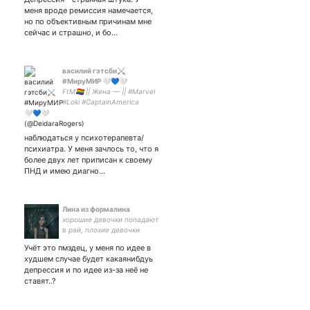
меня вроде ремиссия намечается,
но по объективным причинам мне
сейчас и страшно, и бо…
василий гэтсби⚔️
#МируМИР 🤍💙🤍
FtM🏳‍🌈 || Жена — || #Marvel
#Loki #CaptainAmerica
#ShingekiNoKyojin
#FinalFantasyVII #Naruto
#YuriOnIce #Dune || Котий
наблюдаться у психотерапевта/
Всеотец🐱 || Быт & мат!
психиатра. У меня зачлось то, что я
более двух лет приписан к своему
ПНД и имею диагно…
Лина из формалина
хорошие девочки попадают
в рай, плохие девочки
попадают всюду😌 | 7w8
Учёт это пмздец, у меня по идее в
худшем случае будет какаянибдуь
депрессия и по идее из-за неё не
ставят..?