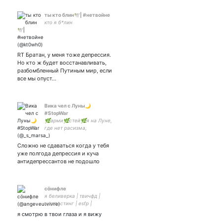
ты кто блин🕊️| #нетвойне
кто я б*лин
RT Братан, у меня тоже депрессия.
Но кто ж будет восстанавливать,
разбомбленный Путиным мир, если
все мы опуст…
Вика чел с Луны🌙
#StopWar
🌿арми🌿стей🌿я на Луне,
где нет расизма,
гомофобов, Путина, ВК и
других мирских проблем🌿
Сложно не сдаваться когда у тебя
увуни - закрытка -
уже полгода депрессия и куча
антидепрессантов не подошло
сöнифле
я беливерка | твичфд |
щитпостинг | esfp |
я смотрю в твои глаза и я вижу