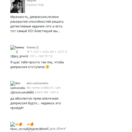
Wayne
Fashion Killa
Мрачность, депрессия,полное
раскрытие способностей решать
детективные задачки-это и есть
тот самый DC! Блестящий вы…
𝑺𝒂𝒎𝒎𝒚🐰
☆°• 𝑆𝑉𝑇 • 𝐺𝑂𝐿𝐶𝐻𝐴 • 𝐽𝑈𝑆𝑇 𝐵
• 𝑇𝑋𝑇 • 𝑇𝐵𝑍 ♡•°¤
🄰🄽🄸🄼🄴✨ 🅸🅽🅵🅹💫
Я щас тебя просто так пну, чтобы
Ⓒⓐⓟⓡⓘⓒⓞⓡⓝ♑ Янь
депрессия отступила 😤
Цзюнь🛐 𝐌𝐲 𝐋𝐨𝐯𝐞 💞
don salmonella
My name is Miss A. I am
2NE1 years old. I am a
SUPER JUNIOR in my school.
да абсолютно прям апатичная
If you hate my bias, I will
депрессия будто... надеюсь это
give you a BIGBANG on your
пройдёт
face.
🍻🍊
Квас_который_для_Юнги⁷