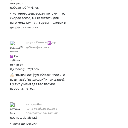
у которого депрессия, потому что,
скорее всего, вы являетесь для
него мощным триггером. Человек в
депрессии не спос…
𝙳𝚊𝚛𝚒𝚊ˡⁱᶠᵉ ᵍᵒᵉˢ ᵒⁿ ☯♪♡︎
зубная фея рест
✍🏻 "Выше нос" ("улыбайся", "больше
позитива", "не хандри" и так далее).
Ну тут у меня для вас плохие
новости, пото…
катюха блят
ныне пребывающая в
плачевном состоянии.
собрание тревог и
переживаний одного
у меня депрессия
человека. приват-