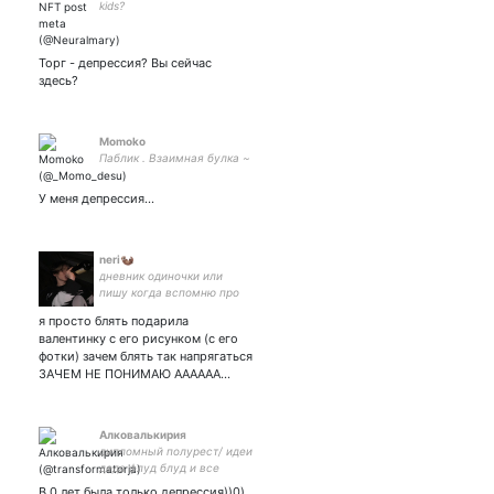
kids?
Торг - депрессия? Вы сейчас
здесь?
Momoko
Паблик . Взаимная булка ~
У меня депрессия…
neri🦦
дневник одиночки или
пишу когда вспомню про
аккʕ⁎̯͡⁎ʔ༄
я просто блять подарила
валентинку с его рисунком (с его
фотки) зачем блять так напрягаться
ЗАЧЕМ НЕ ПОНИМАЮ АААААА…
Алковалькирия
дипломный полурест/ идеи
деда флуд блуд и все
такое. сразу
В 0 лет была только депрессия))0)