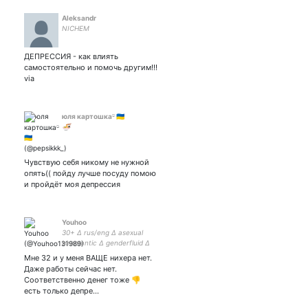
Aleksandr
NICHEM
ДЕПРЕССИЯ - как влиять
самостоятельно и помочь другим!!!
via
юля картошкаᵕ̈ 🇺🇦
🍜
Чувствую себя никому не нужной
опять(( пойду лучше посуду помою
и пройдёт моя депрессия
Youhoo
30+ ∆ rus/eng ∆ asexual
biromantic ∆ genderfluid ∆
she/her ∆ huge fan of
Мне 32 и у меня ВАЩЕ нихера нет.
Marvel Comics ∆ 💞Stony💞
Даже работы сейчас нет.
☆*:.｡. o(≧▽≦)o .｡.:*☆ ~ на
Соответственно денег тоже 👎
печеньки 4817 7602 5894
есть только депре…
0984 ~