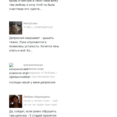
кровь я смотрю в твои глаза вижу
там любовь я хочу чтоб ты была
счастлива это чувств…
HurryCane
TYRELL CORPORATION
Депрессия накрывает - дышать
тяжко. Руки опускаются и
появилась усталость. Хочется лечь
спать и всё. Ко…
механическая
асфиксия.avgn
медиадырка от бублика /
шутки про беливерство
шутки пж я не беливерка
господи нахуй у меня депрессия
Любовь Надеждина
лыжи у печки стоят... лай-
ла-ла-ла-трам-пам-пам!
Да, сойдет, если резко обрушить.
там цепочка - 5 стадий принятия