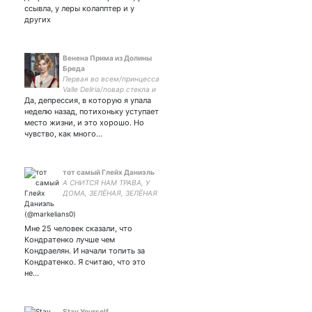
ссывла, у леры колапптер и у
других
Венена Прима из Долины
Бреда
Первая во всем/принцесса
Valle Deliria/повар стекла и
Да, депрессия, в которую я упала
сочетающая несочетаемое
МГЧД, тихониверс, Клуб
неделю назад, потихоньку уступает
романтики, House of ashes
место жизни, и это хорошо. Но
и еще много всего
чувство, как много…
тот самый Глейх Даниэль
А СНИТСЯ НАМ ТРАВА, У
ДОМА, ЗЕЛЁНАЯ, ЗЕЛЁНАЯ
ТРАВААААААААА
кондраелян канон!
Мне 25 человек сказали, что
Кондратенко лучше чем
Кондраелян. И начали топить за
Кондратенко. Я считаю, что это
не…
Stay Yourself