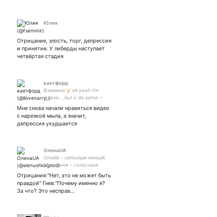
Юлия
Отрицание, злость, торг, депрессия
и принятие. У либерды наступает
четвёртая стадия
ваетфорд
Взаимно🤘🏻 ok yeah I'm
insane....but u da same ~
8.17 5sos; 7.19 порараз
Мне снова начали нравиться видео
бирацца; 7.19 Ed
с нарезкой мыла, а значит,
Sheeran/James Bay; 8.19
депрессия ухудшается
yungblud ~
ОленаUA
Спокій - сильніше емоцій.
Мовчання - голосніше
крику. Байдужість -
Отрицание:"Нет, это не может быть
страшніше за війну. Мартін
правдой" Гнев:"Почему именно я?
Лютер
За что? Это несправ…