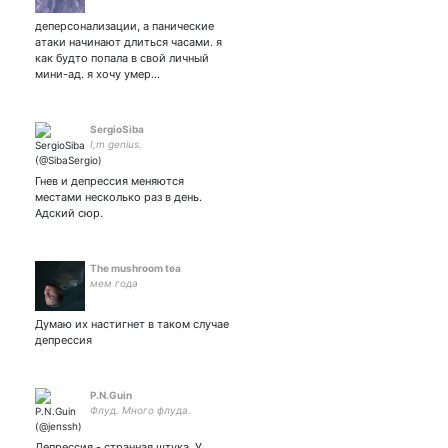
деперсонализации, а панические
атаки начинают длиться часами. я
как будто попала в свой личный
мини-ад. я хочу умер…
SergioSiba
I,m genius.
Гнев и депрессия меняются
местами несколько раз в день.
Адский сюр.
The mushroom tea
мем года
Думаю их настигнет в таком случае
депрессия
P.N.Guin
Флуд. Много флуда.
Депрессия - странная штука. У