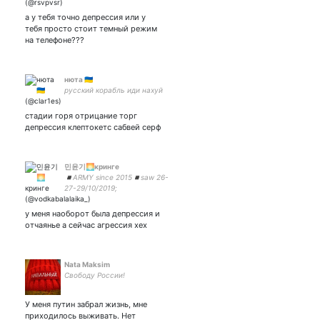
а у тебя точно депрессия или у
тебя просто стоит темный режим
на телефоне???
нюта 🇺🇦
русский корабль иди нахуй
стадии горя отрицание торг
депрессия клептокетс сабвей серф
민윤기🌅кринге
◾️ARMY since 2015◾️saw 26-
27-29/10/2019;
26/12/2019◾️Биллодевочка◾️не
взаимен◾️i'm 25◾️люблю vh ym
у меня наоборот была депрессия и
nj и✨бухать🍷✨◾️ 서울 사람✨
отчаянье а сейчас агрессия хех
Nata Maksim
Свободу России!
У меня путин забрал жизнь, мне
приходилось выживать. Нет