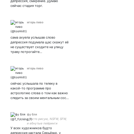
депрессия, смирение. Думаю
сейчас стадия торг.
игорь пиво
сама ахуела услышав слово
депрессия подумала щас скажут её
не существует сходите на улицу
траву потрогайте…
игорь пиво
сейчас услышала по телеку в
какой-то программе про
астрологию слова о том как важно
следить за своим ментальным сос…
фу бля
просто рисую, NSFW, SFW,
и ебнутые пейринги
У всех художников будто
депрессия настала Серьёзно, у