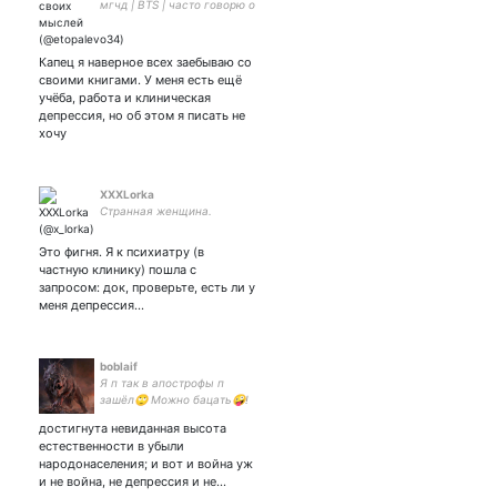
мгчд | BTS | часто говорю о
книгах ♡ Фикбук Инста
Капец я наверное всех заебываю со
своими книгами. У меня есть ещё
учёба, работа и клиническая
депрессия, но об этом я писать не
хочу
XXXLorka
Странная женщина.
Это фигня. Я к психиатру (в
частную клинику) пошла с
запросом: док, проверьте, есть ли у
меня депрессия…
boblaif
Я п так в апострофы п
зашёл🙄 Можно бацать🤪!
достигнута невиданная высота
естественности в убыли
народонаселения; и вот и война уж
и не война, не депрессия и не…