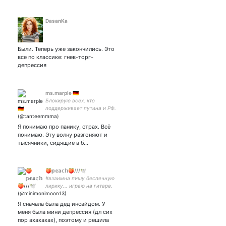
DasanKa
Были. Теперь уже закончились. Это
все по классике: гнев-торг-
депрессия
ms.marple 🇩🇪
Блокирую всех, кто
поддерживает путина и РФ.
Объявив войну Украине,
вы стали убийцами.
Я понимаю про панику, страх. Всё
понимаю. Эту волну разгоняют и
тысячники, сидящие в б…
🍑𝕡𝕖𝕒𝕔𝕙🍑///🕊
#взаимна пишу беспечную
лирику... играю на гитаре.
приятно познакомиться,
папа персик 🍑 книжный
Я сначала была дед инсайдом. У
червь 📚 хочу похудеть до
меня была мини депрессия (дл сих
48-53 кг
пор ахахахах), поэтому и решила