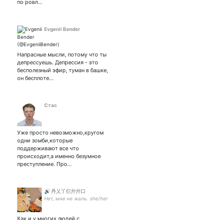
по ровл…
Evgenii Bender
Напрасные мысли, потому что ты
депрессуешь. Депрессия - это
бесполезный эфир, туман в башке,
он бесплоте…
Стас
Уже просто невозможно,кругом
одни зомби,которые
поддерживают все что
происходит,а именно безумное
преступление. Про…
🔊 丹乂丫仨廾廾口
Нет, мне не жаль. she/her
Как и у многих людей с