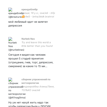
крендеблябр
ксюша; 19 y.o.; она/её - infp
♊ 4w5 - bnha/bkdk brainrot
мой любимый эдит не залетел
депрессия
Nurbek Nas
Try and leave this world a
little better than you found
it.
Сегодня я видел как человек
прошел 5 стадий принятия
(отрицание, гнев, торг, депрессия,
смирение) за какие то 15 ми…
сборник упражнений по
метеорологии
Генджироёбка Алина/Линя,
ТОЛЬКО она/её
Ну уж нет нахуй жить надо так
чтобы депрессия была у ДРУГИХ