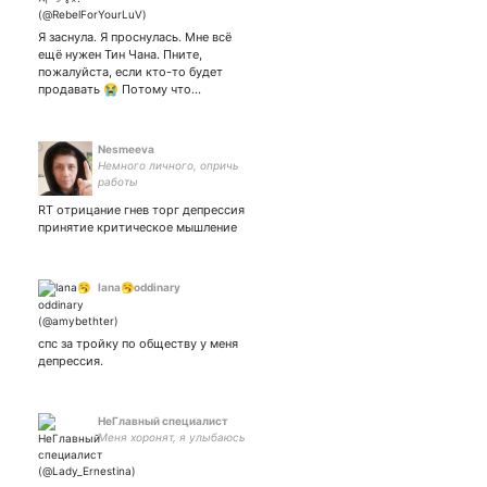
More × ∞ • ♡~
Я заснула. Я проснулась. Мне всё
ещё нужен Тин Чана. Пните,
пожалуйста, если кто-то будет
продавать 😭 Потому что…
Nesmeeva
Немного личного, опричь
работы
RT отрицание гнев торг депрессия
принятие критическое мышление
lana🥱oddinary
спс за тройку по обществу у меня
депрессия.
НеГлавный специалист
Меня хоронят, я улыбаюсь