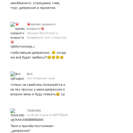
неизбежного: отрицание, гнев,
торг, депрессия и принятие.
❤️‍🩹кризис среднего
возраста❤️‍🩹
обожаю Rammstein и
Гриффинов поэт-самоучка
глубочайшая депрессия…🥲 когда
же всё будет заебись?!🥲🥲🥲🥲
фск
лох позорный закр
только не смейтесь пожалуйста я
не лох просьо у меня депрессия я
вскрою вены и буду плакать😄 /ш
TANKARD
на Всей планете МЁРТВЫЙ
СЕЗОН
Твоя и причём постоянная -
,,депрессия"