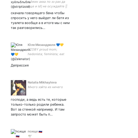
хозяин акка по зз рак да
еще и isfj не осуждайте ||
ой как много мата.. || софт
скачала говорящего бена чтобы
комфорт флафф и мемы
спросить у него выйдет ли батя из
ничего лишнего ||
туалета вообще а в итоге мы с ним
крендельоля🥨 || я жид и
так разговорились…
гей || иххахуй
Юля Мизандрюля 💙💛
SCOBY proud mom;
hedonista; feminista; eat
people;
Депрессия
Natalia Mikhaylova
Много хэйта из ничего
господи, а ведь есть те, которые
только-только родили ребенка.
Вот за стенкой например. И там
запросто может быть п…
псище 🇷🇺
🕊