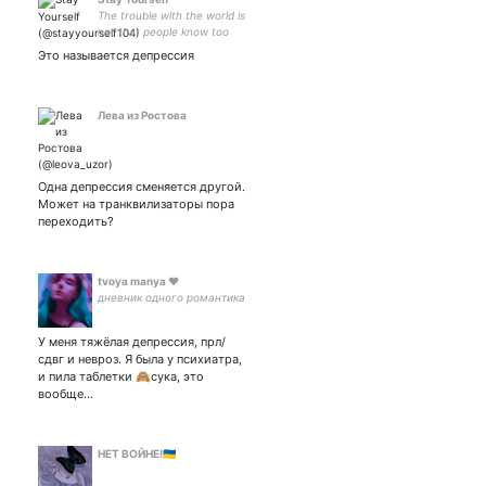
The trouble with the world is
not that people know too
little; it's that they know so
Это называется депрессия
many things that just aren't
so... ~Mark Twain~
Лева из Ростова
Одна депрессия сменяется другой.
Может на транквилизаторы пора
переходить?
tvoya manya ♥
дневник одного романтика
У меня тяжёлая депрессия, прл/
сдвг и невроз. Я была у психиатра,
и пила таблетки 🙈сука, это
вообще…
НЕТ ВОЙНЕ!🇺🇦