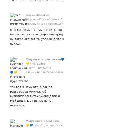
рыр очаковский
kill yourself or get over it ^^
пожалуйста не совершай
самоубийство живи ради
я по первому твоему твиту поняла
мировой революции || интп
что психолог психотерапевт вряд
5в4 548 лвэф || я сыр лох
ли такое скажет ты уверенна что к
иентпфж и л* з*
псих…
🕊луковица прекрасная💙
💛 #нетвойне
она/её | tw: маты, |
взаимная с интересными
#StandWithUkraine
так вот к чему это я. зашёл
разговор за ужином об
антидепрессантах : жена дяди и
мой дядя пьют их. мать не
осталась…
Marycoin NFT post meta
💛💙 how do you do, fellow