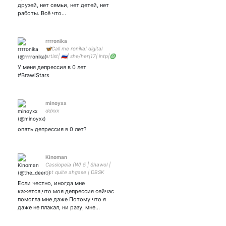
друзей, нет семьи, нет детей, нет
работы. Всё что…
rrrronika
🦋Call me ronika! digital
artist| 🇷🇺| she/her|17| intp|♎
У меня депрессия в 0 лет
#BrawlStars
minoyxx
ddxxx
опять депрессия в 0 лет?
Kinoman
Cassiopeia (W) 5 | Shawol |
not quite ahgase | DBSK
God's here | Jonghyun 🤍 |
Если честно, иногда мне
Jackson 🖤 | Chinese novel |
кажется,что моя депрессия сейчас
also mine | not mutual |
помогла мне даже Потому что я
даже не плакал, ни разу, мне…