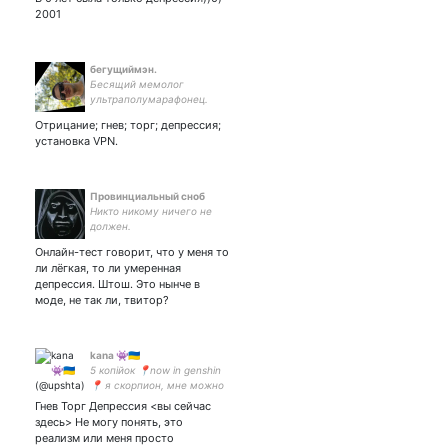
предупреждаю - я
2001
ебанутая. - здесь рисую
бегущиймэн.
Бесящий мемолог
ультраполумарафонец.
Отрицание; гнев; торг; депрессия;
установка VPN.
Провинциальный сноб
Никто никому ничего не
должен.
Сертифицированный
Онлайн-тест говорит, что у меня то
неспециалист.
ли лёгкая, то ли умеренная
депрессия. Штош. Это нынче в
моде, не так ли, твитор?
kana 👾🇺🇦
5 копійок 📍now in genshin
📍 я скорпион, мне можно
📍 bts in paris 08/06 💜
Гнев Торг Депрессия <вы сейчас
здесь> Не могу понять, это
реализм или меня просто