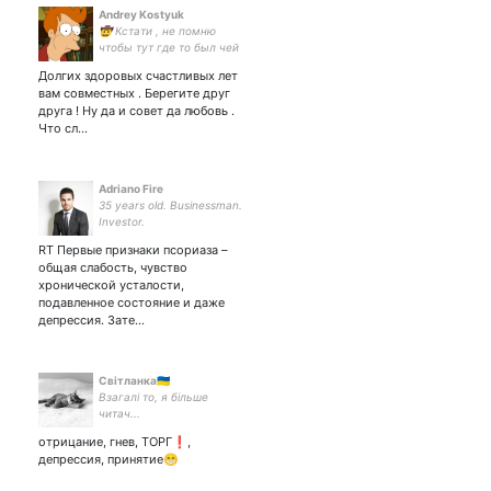
Andrey Kostyuk
🤠 Кстати , не помню
чтобы тут где то был чей
то флаг ....
Долгих здоровых счастливых лет
вам совместных . Берегите друг
друга ! Ну да и совет да любовь .
Что сл…
Adriano Fire
35 years old. Businessman.
Investor.
RT Первые признаки псориаза –
общая слабость, чувство
хронической усталости,
подавленное состояние и даже
депрессия. Зате…
Світланка🇺🇦
Взагалі то, я більше
читач...
отрицание, гнев, ТОРГ❗,
депрессия, принятие😁