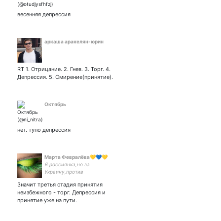
весенняя депрессия
аркаша аракелян-юрин
RT 1. Отрицание. 2. Гнев. 3. Торг. 4.
Депрессия. 5. Смирение(принятие).
Октябрь
нет. тупо депрессия
Марта Февралёва💛💙💛
Я россиянка,но за
Украину,против
войны.Слава Украине!
Значит третья стадия принятия
Героям слава!🇺🇦🇺🇦🇺🇦
неизбежного - торг. Депрессия и
принятие уже на пути.