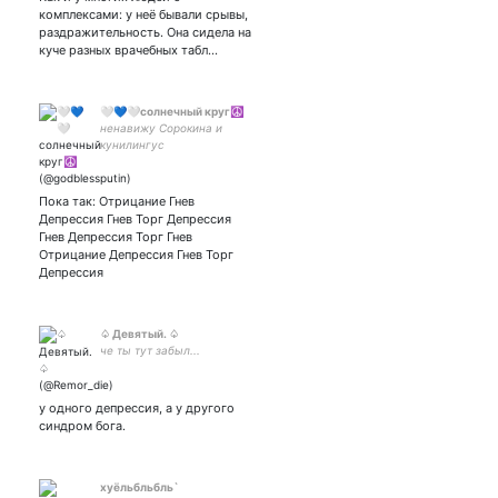
комплексами: у неё бывали срывы,
раздражительность. Она сидела на
куче разных врачебных табл…
🤍💙🤍солнечный круг☮
ненавижу Сорокина и
кунилингус
Пока так: Отрицание Гнев
Депрессия Гнев Торг Депрессия
Гнев Депрессия Торг Гнев
Отрицание Депрессия Гнев Торг
Депрессия
♤ Девятый. ♤
че ты тут забыл...
у одного депрессия, а у другого
синдром бога.
хуёльбльбль`