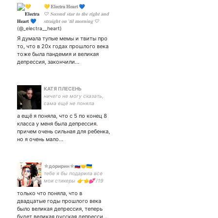
💛 𝐄𝐥𝐞𝐜𝐭𝐫𝐚 𝐇𝐞𝐚𝐫𝐭 💙
♡ 𝐒𝐞𝐜𝐨𝐧𝐝 𝐬𝐭𝐚𝐫 𝐭𝐨 𝐭𝐡𝐞 𝐫𝐢𝐠𝐡𝐭 𝐚𝐧𝐝
𝐬𝐭𝐫𝐚𝐢𝐠𝐡𝐭 𝐨𝐧 '𝐭𝐢𝐥 𝐦𝐨𝐫𝐧𝐢𝐧𝐠 ♡
Я думала тупые мемы и твиты про
то, что в 20х годах прошлого века
тоже была пандемия и великая
депрессия, закончили…
КАТЯ ПЛЕСЕНЬ
ничего не могу сказать,
сама ещё не поняла
а ещё я поняла, что с 5 по конец 8
класса у меня была депрессия.
причем очень сильная для ребенка,
но я очень мало…
☆доририн☆🇷🇺🤝🇺🇦
тебе я бы подарила все
мои стикеры 👉👈💕 /19
y.o./♈/вайбы кэла из
только что поняла, что в
омори🍊
двадцатые годы прошлого века
было великая депрессия, теперь
будет великая русская депресси…