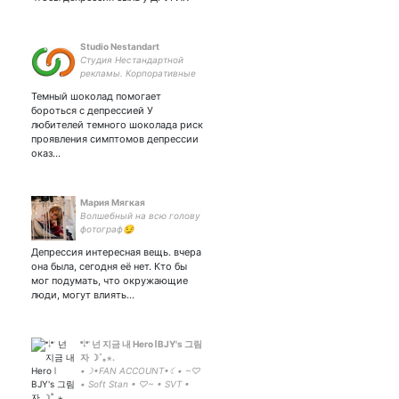
Studio Nestandart
Студия Нестандартной
рекламы. Корпоративные
подарки, бизнес сувениры
Темный шоколад помогает
с логотипом, необычные
бороться с депрессией У
презенты, съедобные
любителей темного шоколада риск
сувениры
проявления симптомов депрессии
оказ…
Мария Мягкая
Волшебный на всю голову
фотограф😏
Депрессия интересная вещь. вчера
она была, сегодня её нет. Кто бы
мог подумать, что окружающие
люди, могут влиять…
𝆯𝆹𝅥𝆯𝆬 넌 지금 내 Hero 𝄁 BJY's 그림
자 ☽˚｡⋆.
•☽•FAN ACCOUNT•☾• ~♡
• Soft Stan • ♡~ • SVT •
CIX • TBZ • 1THE9 • And