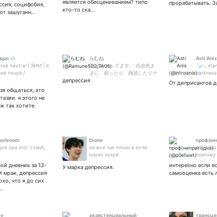
является обесцениванием? типо
прорабатывать. З
ссия, социфобия,
кто-то ска…
ают зашуганн…
дро 🌨️
らむね
Asti Anix
true neutral | ЭИИ | я
Realityやってます。 自由気ま
⌜☄️⌟ star
не похуй |
まに、歌ったり、雑談したりゲ
darkness 
биянка | закрытка -
депрессия
ームしたりしてます() ブレソ
Instagram
От диприсантов д
ル、Arcaea、Deemo、パニグ
ьзя общаться, это
レ、原神、ダンカグ、MUSE
тазии. я этого не
DASH、Pokemon UNITE、第5
уж так хотите
人格、COD、その他もろもろ
やってます…あと彼氏います()
ポジティブウーマンなので、ち
ょっとの事じゃしょげません
ushroom
Dione
проф(не
ля ора inst: cvladi_
не все так плохо а если
спойлер
плохо похуй
поэтому 
нечего—
ой дневник за 13-
интересно если ес
У марка депрессия.
фредди
й мрак, депрессия
самооценка есть 
охо, что я до сих
…
av
экзистенциальный
трансце