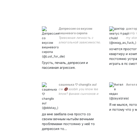
Депрессия со вкусом
доктор
вишневого сиропа
-i only
Тревожная личность с
my stom
алкогольной зависимостю.
balls a
хочется просто
квартиру и ком
постоянно устра
Грусть, печаль, депрессия и
играть в пс смо
пассивная агрессия.
сашенька ♡ changlix au!
Ангел 
cw 🔞 soobin you know lee
know? фанакк сынчонов и
банджинов;
Я не мылся, пот
и потому что у 
да мне заебала она просто со
своим вечным нытьём вечными
проблемами постоянно у неё то
депрессия то…