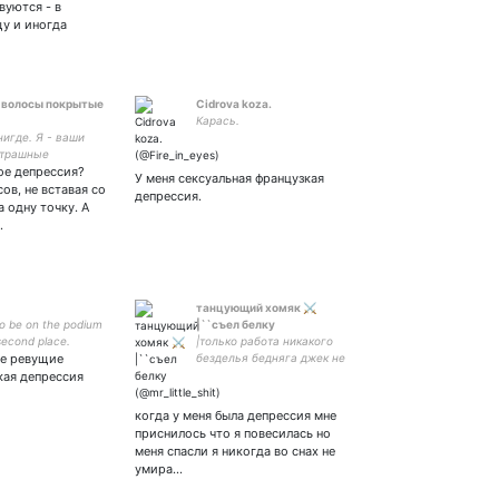
вуются - в
у и иногда
 волосы покрытые
Cidrova koza.
Карась.
нигде. Я - ваши
трашные
кое депрессия?
нания
У меня сексуальная французкая
нные в
ов, не вставая со
депрессия.
сти настоящего.
а одну точку. А
…
танцующий хомяк ⚔️
 to be on the podium
|``съел белку
second place.
|только работа никакого
не ревущие
безделья бедняга джек не
знает веселья | стенд ап
кая депрессия
фор зе гондориан флэг
френдс ⚔️ `` верс
когда у меня была депрессия мне
скайуокер \\ ` жена - 💥☠️
приснилось что я повесилась но
💥
меня спасли я никогда во снах не
умира…