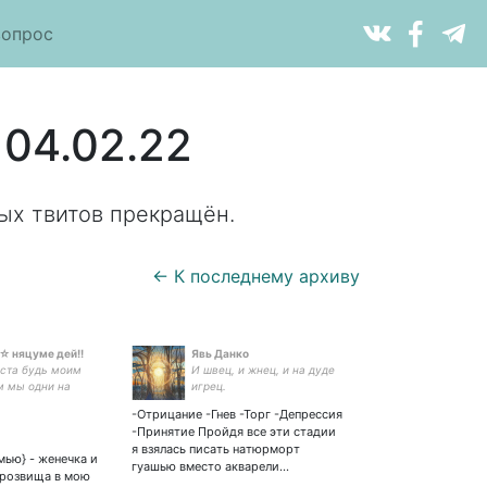
вопрос
 04.02.22
ых твитов прекращён.
← К последнему архиву
☆ няцуме дей!!
Явь Данко
ста будь моим
И швец, и жнец, и на дуде
 мы одни на
игрец.
емле в самом
-Отрицание -Гнев -Торг -Депрессия
оих картинок –
-Принятие Пройдя все эти стадии
я взялась писать натюрморт
мью} - женечка и
гуашью вместо акварели…
прозвища в мою