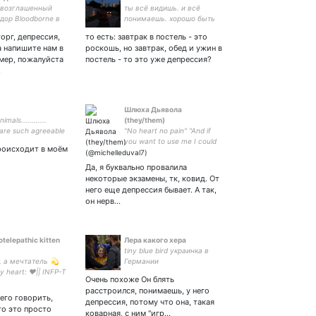
возглашенный
ты всё видишь. и всё
дор Bloodborne в
понимаешь. хорошо быть
ных сетях.
тихоней.
торг, депрессия,
то есть: завтрак в постель - это
а напишите нам в
роскошь, но завтрак, обед и ужин в
омер, пожалуйста
постель - то это уже депрессия?
…
Шлюха Дьявола
imals............
(they/them)
 are such agreeable
"No heart no pain" "And if
 they ask no
you want to use me I could
роисходит в моём
s; they pass no
be your puppet" Decadence
.”. – George Eliot.
as a meaning of life
Да, я буквально провалила
некоторые экзамены, тк, ковид. От
него еще депрессия бывает. А так,
он нерв…
telepathic kitten
Лера какого хера
tiny blue bird украинка в
, а мечтатель 💫
Германии
y heart: ♥️|| INFP-T
Очень похоже Он блять
| художница и
расстроился, понимаешь, у него
едшая
чего говорить,
депрессия, потому что она, такая
ница котов ||
то это просто
коварная, с ним "игр…
фд 🍀 закрытка