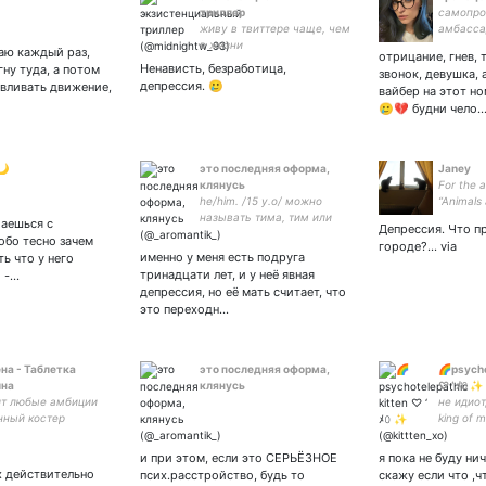
триллер
самопро
живу в твиттере чаще, чем
амбасса
в жизни
социаль
маю каждый раз,
отрицание, гнев, 
Ненависть, безработица,
гну туда, а потом
звонок, девушка, 
депрессия. 🥲
вливать движение,
вайбер на этот н
🥲💔 будни чело
🌙
это последняя оформа,
Janey
клянусь
For the an
he/him. /15 y.o/ можно
“Animals
называть тима, тим или
friends –
щаешься с
Депрессия. Что п
миха. /тв не ставлю/ !
question
обо тесно зачем
городе?... via
мат,много мата! рисунки и
criticisms
именно у меня есть подруга
ь что у него
скетчи короче -
тринадцати лет, и у неё явная
 -…
депрессия, но её мать считает, что
это переходн…
на - Таблетка
это последняя оформа,
🌈psycho
ина
клянусь
♡ ‘ ﾒ𝟶 ✨
т любые амбиции
не идиот
ный костер
king of m
ции ❤️‍🩹 Луч
|| F25 |
ы в море отчаяния
сумасш
и при этом, если это СЕРЬЁЗНОЕ
я пока не буду ни
любитель
х действительно
псих.расстройство, будь то
скажу если что ,ч
взаим с 