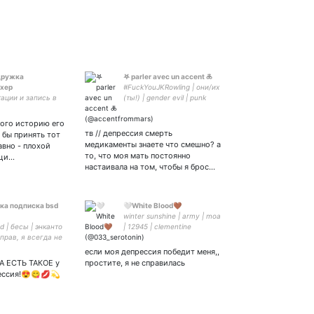
осплЯю
дружка
𖤐 parler avec un accent 🜏
хер
#FuckYouJKRowling | они/их
ации и запись в
(ты!) | gender evil | punk
heartbeat | Ave Satan
ого историю его
тв // депрессия смерть
 бы принять тот
медикаменты знаете что смешно? а
равно - плохой
то, что моя мать постоянно
ющи…
настаивала на том, чтобы я брос…
ка подписка bsd
🤍White Blood🤎
winter sunshine | army | moa
sd | бесы | энканто
| 12945 | clementine
е прав, я всегда не
 это не беда // мой
если моя депрессия победит меня,,
 // любл ♡
 ЕСТЬ ТАКОЕ у
простите, я не справилась
ессия!😍😋💋💫