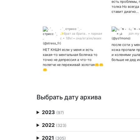
есть проблемы, 
толка Но всегда
ставит диагно…
˗ `ˏ стресс ˊˎ ˗
૮₍ ´𖦹 ˕ 
✨брат за брата.. • парная
join m
с • 18lvl • она/егэ/их/мхих
• маша//стресс • люблю
после соти у ме
клоунить • мяу • закрытка
НЕТ КНШН если у меня и есть
кожа пропали п
• европа UID:718074467
какая-то ментальная болячка то
и коленями ушла
точно не депрессия а что-то
больше не дед и
полегче не переживай золотая🤲🤲
🤲
Выбрать дату архива
2023
(97)
2022
(323)
2021
(305)