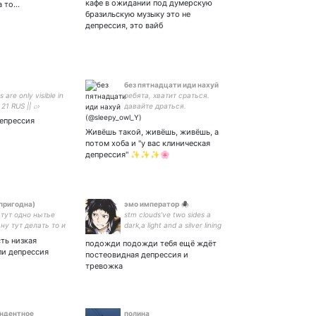
кафе в ожидании под думерскую
а то…
бразильскую музыку это не
депрессия, это вайб
без пятнадцати иди нахуй
s are only visible in
ребята, хватит сраться.
21 RUS || ⌕›
давайте драться.
 – introanix
епрессия
Живёшь такой, живёшь, живёшь, а
потом хоба и "у вас клиническая
депрессия" ✨✨✨🌸
пригодна)
эмо император 🕷
 тут одно нытье
stm clouds’ve two sides a
ну тут делать то и
dark,a light and a silver lining
 люблю глэмрок
btwn it’s like a silver
ть низкая
подожди подожди тебя ещё ждёт
sandwich so when life seems
ли депрессия
постеовидная депрессия и
hard just take a bite out of
тревожка
the silver sandwich
ндентное
полина