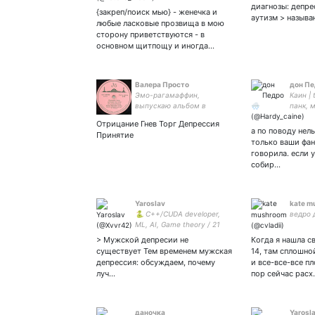
диагнозы: депре
{закреп/поиск мью} - женечка и
аутизм > назыв
любые ласковые прозвища в мою
сторону приветствуются - в
основном щитпощу и иногда…
Валера Просто
дон Пе
Эмо-рагамаффин,
Каин | 
выпускаю альбом в
панк, м
твиттере.
депрес
Отрицание Гнев Торг Депрессия
💫
а по поводу нел
Принятие
только ваши фан
говорила. если 
собир…
Yaroslav
kate m
🐍 C++/CUDA developer,
ведро д
ML, AI, Game theory / 21
y.o.
> Мужской депресии не
Когда я нашла св
существует Тем временем мужская
14, там сплошно
депрессия: обсуждаем, почему
и все-все-все пл
луч…
пор сейчас расх
даночка
Yarosl