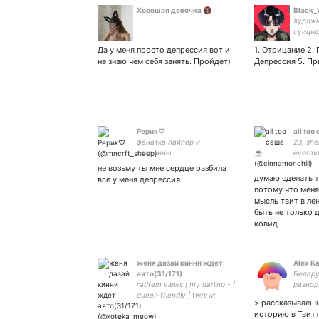
Хорошая девочка 🔞
Black_
Художн
суицидн
olga_ger
Да у меня просто депрессия вот и
1. Отрицание 2. Г
blackwh
не знаю чем себя занять. Пройдет)
Депрессия 5. Пр
#digita
#взаим
психол
5536 9
Рерик♡
all too
фанатка пайпер и
23, she
роксанны.
evermo
rising
не возьму ты мне сердце разбила
думаю сделать т
все у меня депрессия
потому что меня
мысль твит в ле
быть не только 
ковид
женя дазай кинни ждет
Alex K
аято(31/171)
Белару
radfem views | my darling - |
разнор
queer-friendly | tw/cw:
публиц
> рассказываеш
selfharm, blood | looking
Подпис
историю в Твитт
carrd pls | ru/ua/eng