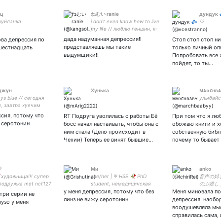
ец
ねむい ranie
дундук 
хуйланка
i don't even know how to live
♡
my life // люблю геншин, к-
поп, аниме и девушек //
дада надуманная депрессия!!
нова депрессия по
Стоп стоп стоп н
радфем взгляды
представляешь мы такие
шестнадцать
только личный оп
выдумщики!!
Попробовать все ж
пойдет, то ты…
джун
Хунька
ᴍᴀʀᴄʜʙᴀ
ways blue // сегодня
улыбайся
, завтра хуячим
ссия, потому что
RT Подруга уволилась с работы Её
При том что я люб
у серотонин
босс начал настаивать, чтобы она с
обожаю книги и х
ним спала (Дело происходит в
собственную библ
Чехии) Теперь ее винят бывшие…
почему то бывает

Ми
anko
 художница!!! супер
she/her | Ψ HSE 🥀 PhD
音声の姉さ
подружка met nct127
student, немедицинская
のぶ推し 
19💚
у меня депрессия, потому что без
психотерапевтка и
Меня миновала п
| 1児のママ👨
 три серии не
юмористка | wit beyond
стране 
линз не вижу серотонин
депрессия, наобор
пузо у меня
measure is man’s greatest
Звукоре
воодушевляла мыс
treasure
Непопул
справилась сама,
Смотрю 