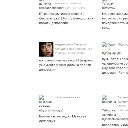
меня всё заебало
#взаимная тут я ною
RT по планам, после секса 31
Ну, я всё же ду
февраля, уже 32ого у меня должна
что ну вот я пры
пройти депрессия
придётся остана
как…
мадмуазель бамзель
›Dy/ра
женщина без нюдсов но с
плохими новостями
ну а.. вот ты об
по планам, после секса 31 февраля,
человеком не ос
уже 32ого у меня должна пройти
ему тебе говорит
депрессия
депрессия? типо
сахарная княжна
Василе
Аспир
Излечи
священ
инквизи
Бляяяя так выглядит Мужская
надежд
депрессия
Верроятно, у ни