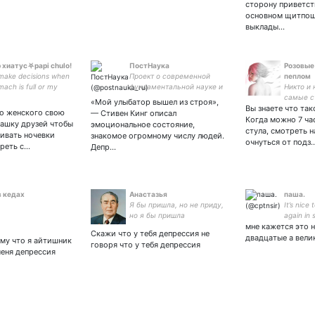
сторону приветст
основном щитпощ
выклады…
 хиатус⛧papi chulo!
ПостНаука
Розовые
 make decisions when
Проект о современной
пеплом
ach is full or my
фундаментальной науке и
Никто и 
re empty.
ученых, которые ее
самые с
«Мой улыбатор вышел из строя»,
создают.
Вы знаете что та
воспоми
го женского свою
— Стивен Кинг описал
воплоще
Когда можно 7 час
пашку друзей чтобы
эмоциональное состояние,
реально
стула, смотреть н
ивать ночевки
знакомое огромному числу людей.
очнуться от подз
треть с…
Депр…
в кедах
Aнастазья
паша.
Я бы пришла, но не приду,
It’s nice
но я бы пришла
again in 
мне кажется это 
Скажи что у тебя депрессия не
двадцатые а вели
ому что я айтишник
говоря что у тебя депрессия
меня депрессия