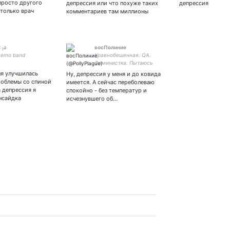
просто другого
депрессия или что похуже таких
депрессия
 только врач
комментариев там миллионы
× ₎ა
восПолиние
y emo band
Уравнобешенная. QA.
Феминистка. Пытаюсь
создать уютное
ня улучшилась
Ну, депрессия у меня и до ковида
пространство для себя. Тут
роблемы со спиной
имеется. А сейчас переболеваю
депрессивненько. Всем
 депрессия я
спокойно - без температур и
peace☮️
нсайдка
исчезнувшего об…