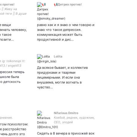
х против!
📢Дитрих против!
 || Живу на
ой тяге || В душе
то я и мне норм ||
ошлятина но оно
ие вещи
равно как и я знаю о чем говорю и
адо :/
инать человеку,
знаю что такое депрессия.
о такое
коммуникация может быть
опозити…
продуктивной и дис…
Lolita
 ig: tolkonespi tt:
413 / engel413
Да всякое бывает, и коллектив
прессия теперь
придурками и тварями
 школе была
лицемерными. И если она
то детскость
внушаема, могли вогнать в
чувство…
Nifarious Dmitro
дневник.
Ковбой, реднек, художник,
CEO, злодей
гом психологом:
е расстройство
Сидеть в 8 вечера в прихожей вок
очень долго это