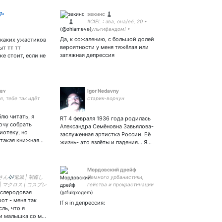
💤
эвкинс ♟
#CIEL : эва, она/её, 20 •
мультифандом! •
творчество и мысли в слух
Да, к сожалению, с большой долей
икаких ужастиков
| #blackbutler #bsd #hp
вероятности у меня тяжёлая или
ыт тт тт
#genshin | сапп:
затяжная депрессия
е стоит, если не
ʙʏ
Igor Nedavny
, тебе так идёт
старик-ворчун
лю читать, я
RT 4 февраля 1936 года родилась
очу собрать
Александра Семёновна Завьялова-
иотеку, но
заслуженная артистка России. Её
 такая книжная…
жизнь- это взлёты и падения… Я…
Мордовский дрейф
ん🎶鬼滅 | 胡蝶し
Немного урбанистики,
| マクロス | コスプレ
гейства и прокрастинации
ослеродовая
‍👩‍👧 Русский дух в
от Господина Т
самураев.
от - меня так
If я in депрессия:
жиссер ТВ.
ль, что я
ярные мнения.
 и малышка со м…
мультики, собираю