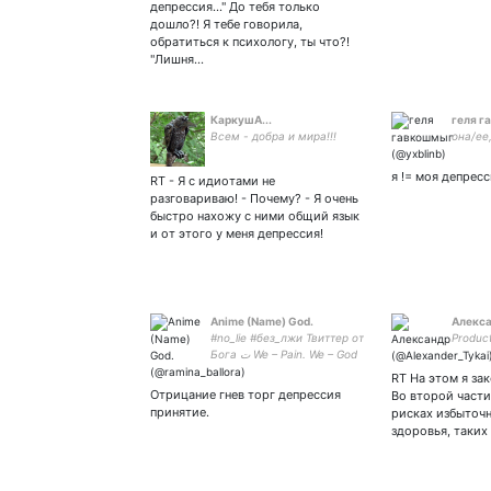
депрессия..." До тебя только
науку
дошло?! Я тебе говорила,
обратиться к психологу, ты что?!
"Лишня…
КаркушA...
геля г
Всем - добра и мира!!!
она/е
я != моя депрес
RT - Я с идиотами не
разговариваю! - Почему? - Я очень
быстро нахожу с ними общий язык
и от этого у меня депрессия!
Anime (Name) God.
Алекс
#no_lie #без_лжи Твиттер от
Produc
Бога ت We – Pain. We – God
ثانجنضجزجبوظلعقنلةؤكس
RT На этом я за
Отрицание гнев торг депрессия
Во второй част
принятие.
рисках избыточн
здоровья, таких