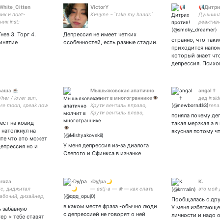
White_Citten
VictorY
📢Дитри
ик и поэт-
Kицynе ~`take my hands`
Душнина
ик inst:
реактивн
asimidi; tt:
не *бу ч
нев 3. Торг 4.
Депрессия не имеет четких
itecitten #art
нытье п
странно, что так
инятие
особенностей, есть разные стадии.
lart #poems
вам не н
приходится напом
ный #lgbt На
который знает чт
ога и печенюшки
депрессия. Псих
138 6756 2726
 саша ☕️
Мышьяковская апатично
əngəl †
/her / lover sun,
молчит в многограннике👁
дед inside
re moon, speak now
Крути вентиль вправо,
r.marena
Крути вентиль влево,
поняла почему де
ХВАТИТ КРУТИТЬ ВЕНТИЛЬ.
ест на ковид
такая мерзкая а в
// юп -
 натолкнул на
вкусная потому ч
нте что это может
У меня депрессия из-за диалога
депрессия но и
Слепого и Сфинкса в изнанке
aroza
›Dy/ра🌙
К.
с, диджитал
— estj-a — ❀ — как спать
это мой 
абочий, дизайнер,
Пообщалась с дру
ист, со-основатель
в каком месте фраза -обычно люди
У меня избегающе
ь забавную
ывайтесь на мой ТГ
с депрессией не говорят о ней
личности и надо 
ер > тебе ставят