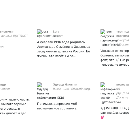
хлам, к
авкошмыг
Lora
твоя по
е, личный ЩИТПОСТ
Россия
парикма
консульт
4 февраля 1936 года родилась
telegram
сия
Александра Семёновна Завьялова-
Услышав от котор
заслуженная артистка России. Её
болезни, вы могли
жизнь- это взлёты и па…
факт, что А/Н не 
человек, не име
андр
Эдуард Никитин
кофевар
t owner
Russia. Ural. Yekaterinburg.
99
pfp: // b
// и я н
кончу первую часть.
прав; но
Понимаю. депрессия моё
и мы поговорим о
яндекс
АДЗМЗСЩПХХА ДА
перманентное состояние.
ого веса для
вас тяжёлая депр
 как диабет и деп…
💕