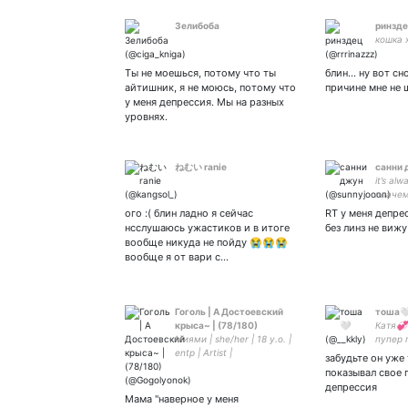
Зелибоба
ринзд
кошка 
Ты не моешься, потому что ты
блин... ну вот с
айтишник, я не моюсь, потому что
причине мне не 
у меня депрессия. Мы на разных
уровнях.
ねむい ranie
санни 
it’s al
плачем
ого :( блин ладно я сейчас
RT у меня депре
нсслушаюсь ужастиков и в итоге
без линз не виж
вообще никуда не пойду 😭😭😭
вообще я от вари с…
Гоголь | А Достоевский
тоша
крыса~ | (78/180)
Катя💞
Миями | she/her | 18 y.o. |
пупер 
entp | Artist |
29.06.
забудьте он уже
#genshinimpact #drSTONE
показывал свое 
#bsd #encanto | Рисую
депрессия
мангу | парная с ✨ На
Мама "наверное у меня
этом акке боготворят