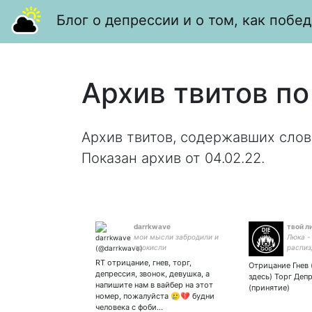
Блог о депрессии и о том, как побед
Архив твитов по
Архив твитов, содержавших слов
Показан архив от 04.02.22.
darrkwave
твой л
мои мысли забродили и
Люка -
прокисли
распиз
RT отрицание, гнев, торг,
Отрицание Гнев 
депрессия, звонок, девушка, а
здесь) Торг Деп
напишите нам в вайбер на этот
(принятие)
номер, пожалуйста 🥲💔 будни
человека с фоби…