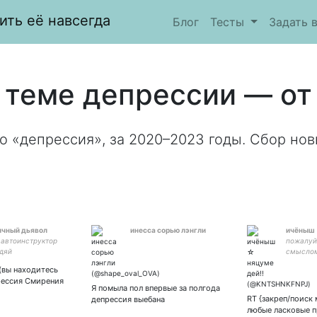
ить её навсегда
Блог
Тесты
Задать 
 теме депрессии — от
о «депрессия», за 2020–2023 годы. Сбор нов
ичный дьявол
инесса сорью лэнгли
ичёныш 
 автоинструктор
пожалуй
дяй
смыслом
целой з
(вы находитесь
сердце м
рессия Смирения
Я помыла пол впервые за полгода
RT {закреп/поиск 
депрессия выебана
любые ласковые 