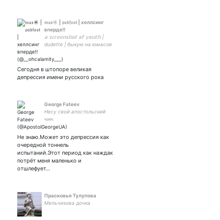
𝔪𝔞𝔵☀️ | 𝔭𝔞𝔡𝔣𝔬𝔬𝔱 | хеллсинг
вперде!!
𝕒 𝕤𝕔𝕣𝕖𝕖𝕟𝕤𝕙𝕠𝕥 𝕠𝕗 𝕪𝕠𝕦𝕥𝕙 |
dudette | быкую на юмасов
и ол тайм плов чаще чем
дышу
Сегодня в штопоре великая
депрессия имени русского рока
George Fateev
Несу свой апостольский
чин.
Не знаю.Может это депрессия как
очередной тоннель
испытаний.Этот период как наждак
потрёт меня маленько и
отшлефует…
Прасковья Тулупова
Мельчихова дочка