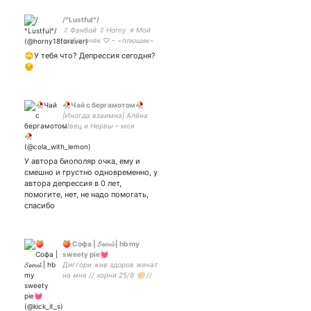
/°Lustful°/
⇳ Фанбой ⇳ Horny ✯ Мой
любеночек ♡ - ~плюшик~
🙄У тебя что? Депрессия сегодня?
😔
🥀Чай с бергамотом🥀
|Иногда взаимна| Алёна
Швец и Нервы – моя
любовь ❤️ |Фетиш на руки и
девочек с короткой
стрижкой, кхм| Что
У автора биополяр очка, ему и
происходит, то и пишу.
смешно и грустно одновременно, у
автора депрессия в 0 лет,
помогите, нет, не надо помогать,
спасибо
🍑 Софа | 𝓢𝓮𝓸𝓾𝓵 | hb my
sweety pie💓
Диггори жив здоров женат
на мне // хорни 25/8 ✊🏻 //
мультифандомная
личность// #союзспасения
#harrypotter #marvel #kpop