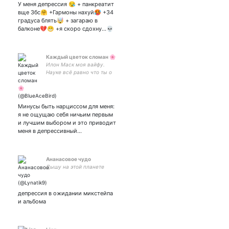
У меня депрессия 😪 + панкреатит
вще Збс🤗 +Гармоны нахуй🥵 +34
градуса блять🤯 + загараю в
балконе💔😁 +я скоро сдохну...💀
Каждый цветок сломан 🌸
Илон Маск моя вайфу.
Науке всё равно что ты о
ней думаешь. Земля
продолжается вертеться.
АФАБ*Квир. Асексуал. Гик.
Любые местоимения. он
Минусы быть нарциссом для меня:
если вы терф.
я не ощущаю себя ничьим первым
и лучшим выбором и это приводит
меня в депрессивный…
Ананасовое чудо
Дышу на этой планете
депрессия в ожидании микстейпа
и альбома