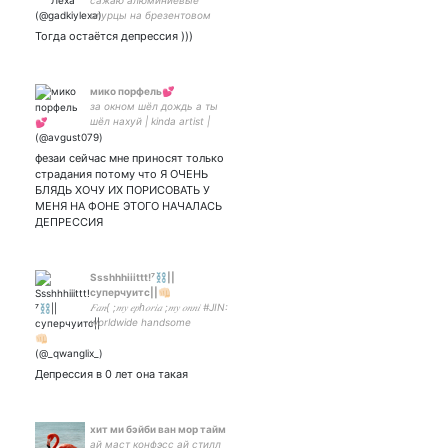
сажаю алюминиевые
огурцы на брезентовом
поле . 18 + контент
Тогда остаётся депрессия )))
мико порфель💕
за окном шёл дождь а ты
шёл нахуй | kinda artist |
she/her | рисую, ною, не
умею шутить💫🌸
фезаи сейчас мне приносят только
страдания потому что Я ОЧЕНЬ
БЛЯДЬ ХОЧУ ИХ ПОРИСОВАТЬ У
МЕНЯ НА ФОНЕ ЭТОГО НАЧАЛАСЬ
ДЕПРЕССИЯ
Ssshhhiiittt!⁷⛓||
суперчуитс||👊🏻
𝐹𝑎𝑛{ ;𝑚𝑦 𝑒𝑝ℎ𝑜𝑟𝑖𝑎 ;𝑚𝑦 𝑜𝑛𝑛𝑖 ︎#JIN:
worldwide handsome
#взаимна
Депрессия в 0 лет она такая
хит ми бэйби ван мор тайм
ай маст конфэсс ай стилл