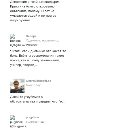
Депрессия и гнойные волдыри:
Кристина Асмус откровенно
объяснила, почему 10 лет не
умывается водой и не трогает
лицо руками
Валера
Художник, маркетолог,
челокек
Читать свои дневники это какая-то
боль. Всё эти воспоминания такие
яркие, как я школу заканчивала,
универ, второй,…
Сергей Воробьев
take it boy
Давайте углубимся в
обстоятельства и увидим, что Гер…
pugpiece
суперзануда