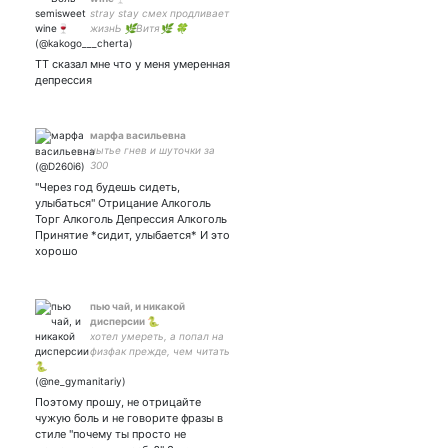
stray stay смех продливает
жизнЬ 🌿Витя🌿 🍀
шипперите лиясус и
оленёнка🍀 🌱стэйтини с
ТТ сказал мне что у меня умеренная
твоего района🌱 💚могу
депрессия
проесть мозги, но не
бойтесь писать мне 😜💚
марфа васильевна
нытье гнев и шуточки за
300
"Через год будешь сидеть,
улыбаться" Отрицание Алкоголь
Торг Алкоголь Депрессия Алкоголь
Принятие *сидит, улыбается* И это
хорошо
пью чай, и никакой
дисперсии 🐍
хотел умереть, а попал на
физфак прежде, чем читать
меня, изучите закреп. он/
ему, he/him
Поэтому прошу, не отрицайте
чужую боль и не говорите фразы в
стиле "почему ты просто не