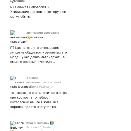
мнения и личные взгляды.
Вне партий.
RT Великая Депрессия-2.
Утилизация картошки, которую не
могут сбыть...
анянезаинтересована
🌝
RT Как понять что с человеком
лучше не общаться: - феминизм это
мода - у нас давно матриархат - в
смысле розовый я че пидо…
я аниме
#взаимна пишу о своей
любви к #SEHUN и
стараюсь стэнить #EXO и
так сказать я спать почитаю завтра
#RedVelvet. залипаю на
про космос, а то паблос
разные корейские шоу,
интересный нашла я жива, все
люблю #knowingbrother.
хорошо, просто наступил кр…
полюбила девочек из
#ITZY.
Khazbi Budunov 👨🏼‍💻
Economist, Modern