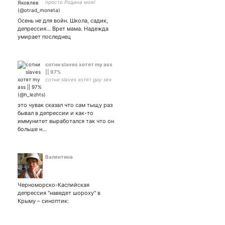
просто Родина моя!
Осень не для войн. Школа, садик,
депрессия... Врет мама. Надежда
умирает последнец
сотни slaves хотят my ass
|| 97%
сотни slaves хотят gay sex
это чувак сказал что сам тыщу раз
бывал в депрессии и как-то
иммунитет выработался так что он
больше н…
Валентина
Черноморско-Каспийская
депрессия "наведет шороху" в
Крыму – синоптик: