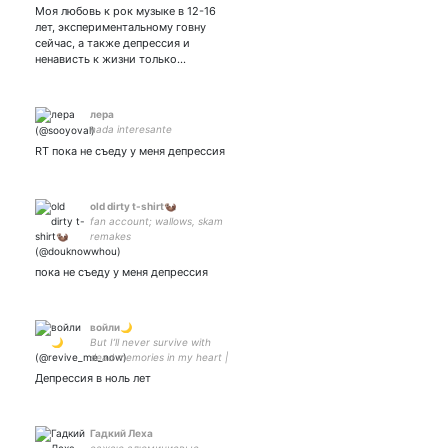
Моя любовь к рок музыке в 12-16
лет, экспериментальному говну
сейчас, а также депрессия и
ненависть к жизни только…
лepa
nada interesante
RT пока не съеду у меня депрессия
old dirty t-shirt🦦
fan account; wallows, skam
remakes
пока не съеду у меня депрессия
войли🌙
But I’ll never survive with
dead memories in my heart |
be a huge part of my life|
Депрессия в ноль лет
Кацыц Хронли Гоможаба
Орочлен - семья, стэньте
Гадкий Леха