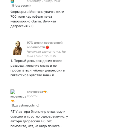
Monetary Theory, Post-
Keynesian Theory
Фермеры в Монтане уничтожили
700 тонн картофеля из-за
невозможно сбыть. Великая
депрессия 2.0
97% девки переменной
облачности 🍅
Чокнутая экологистка. Не
пью алко с 12.02.19.
1. Первый день рождения после
Соберись, тряпка
(собралась!).
развода, желание спать и не
Амбассадорка вяленых
просыпаться, чёрная депрессия и
томатов. В тг ник такой же
гигантское чувство вины и…
клоунесса🔫.
прости.
RT У автора биополяр очка, ему и
смешно и грустно одновременно, у
автора депрессия в 0 лет,
помогите, нет, не надо помога…