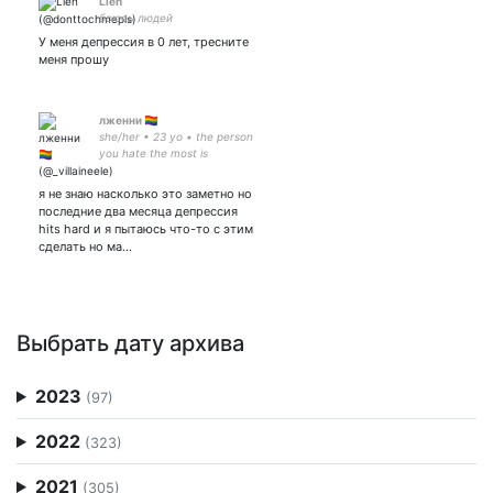
Lien
боюсь людей
У меня депрессия в 0 лет, тресните
меня прошу
лженни 🏳️‍🌈
she/her • 23 yo • the person
you hate the most is
somebody's beloved child •
я не знаю насколько это заметно но
последние два месяца депрессия
hits hard и я пытаюсь что-то с этим
сделать но ма…
Выбрать дату архива
2023
(97)
2022
(323)
2021
(305)