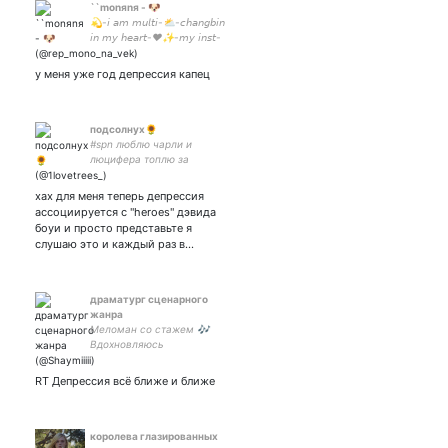
``monяnя - 🐶
💫-𝘪 𝘢𝘮 𝘮𝘶𝘭𝘵𝘪-⛅-𝘤𝘩𝘢𝘯𝘨𝘣𝘪𝘯
𝘪𝘯 𝘮𝘺 𝘩𝘦𝘢𝘳𝘵-❤️✨-𝘮𝘺 𝘪𝘯𝘴𝘵-
𝘢𝘬𝘬 𝘭𝘰𝘷𝘦 𝘮𝘺 𝘨𝘪𝘳𝘭𝘴 𝘢𝘯𝘥
у меня уже год депрессия капец
подсолнух🌻
#spn люблю чарли и
люцифера топлю за
винцестиэль и часто плачу
из-за избытка чувств вот /
хах для меня теперь депрессия
она/ 💜нежно целую
ассоциируется с "heroes" дэвида
рептилоидов💜
боуи и просто представьте я
слушаю это и каждый раз в…
драматург сценарного
жанра
Меломан со стажем 🎶
Вдохновляюсь
НэкстДженом ❤️🎾
амбассадор андэрдогов в
RT Депрессия всё ближе и ближе
твиттэре 🤞🔥🙏🚀
#TsitsipasFamily🦁
королева глазированных