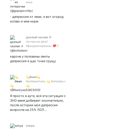
мыр.
- депрессия от лени, я вот огород
копаю и мне норм
дохлый чахлик ⛧
!интерсек.фем!
#фандомнирваны 💔 //
САТАНИЗМ САТАНИЗМ
УКРЕПЛЯЕТ ОРГАНИЗМ //
кароче у половины ленты
only dead is real // не
депрессия я щас тоже грущу
взаимная алё // 💙 арт
инст:
💫D̴e̴a̴n̴💫
#sᴜᴘᴇʀɴᴀᴛᴜʀᴀʟ 💫 #sᴘɴꜰᴀᴍɪʟʏ
💫
Я просто в ауте, вся эта ситуация с
ЗНО меня добивает окончательно,
после истории моя депрессия
возросла на 25% ЛОЛ…
sonya