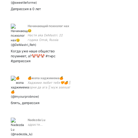
Депрессия в 0 лет
Начинающий психолог нах
😏
Настя aka DeMastri. 22
годика Omsk, Russia
Волонтёрка Demigirl(a)/pan
Интерсекциональная
Когда уже наше общество
феминистка Чокнутая
поумнеет, а?🤡🤡🤡 #тнрс
пацифистка Просто пишу
#депрессия
🍊жопа хаджимема🍊
Хаджиме любит тебя🧡🍊 ||
хорни да ага || муж asexual
power💀|| danganronpa ||
мой Нагито - жена моя
любимая
блять, депрессия
Nadezda Lu
здрасте...