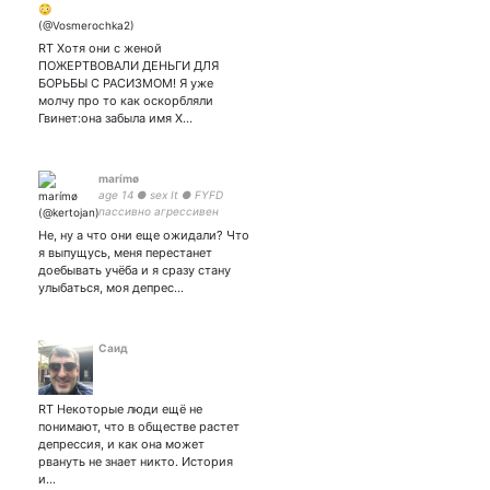
RT Хотя они с женой
ПОЖЕРТВОВАЛИ ДЕНЬГИ ДЛЯ
БОРЬБЫ С РАСИЗМОМ! Я уже
молчу про то как оскорбляли
Гвинет:она забыла имя Х…
marímø
age 14 ● sex It ● FYFD
пассивно агрессивен
Не, ну а что они еще ожидали? Что
я выпущусь, меня перестанет
доебывать учёба и я сразу стану
улыбаться, моя депрес…
Саид
RT Некоторые люди ещё не
понимают, что в обществе растет
депрессия, и как она может
рвануть не знает никто. История
и…