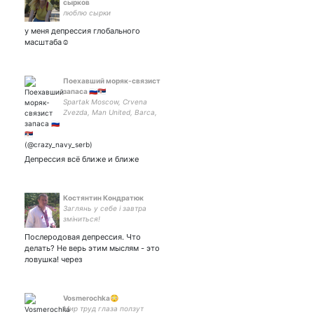
сырков
люблю сырки
у меня депрессия глобального
масштаба☺
Поехавший моряк-связист
запаса 🇷🇺🇷🇸
Spartak Moscow, Crvena
Zvezda, Man United, Barca,
AC Milan. Russian Navy.
Content management.
Serbian-speaking.
Депрессия всё ближе и ближе
Костянтин Кондратюк
Заглянь у себе і завтра
зміниться!
Послеродовая депрессия. Что
делать? Не верь этим мыслям - это
ловушка! через
Vosmerochka😳
Мир труд глаза ползут