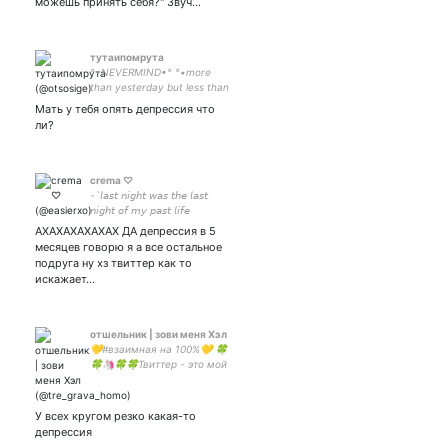
можешь принять себя?" Звуч…
тутаипомрута
°•NEVERMIND•° °•more
than yesterday but less than
tomorrow•° #ARMY OT7💜
Мать у тебя опять депрессия что
ли?
crema ♡
-`𝘭𝘢𝘴𝘵 𝘯𝘪𝘨𝘩𝘵 𝘸𝘢𝘴 𝘵𝘩𝘦 𝘭𝘢𝘴𝘵
𝘯𝘪𝘨𝘩𝘵 𝘰𝘧 𝘮𝘺 𝘱𝘢𝘴𝘵 𝘭𝘪𝘧𝘦
АХАХАХАХАХАХ ДА депрессия в 5
месяцев говорю я а все остальное
подруга ну хз твиттер как то
искажает…
отшельник | зови меня Хэл
💛#взаимная на 100%💛 🍀
🍀🦄🍀🍀Твиттер - это мой
способ немного вскрыть
свою душу и не вскрыться
самой🍀🍀🍌🍀🍀
У всех кругом резко какая-то
депрессия