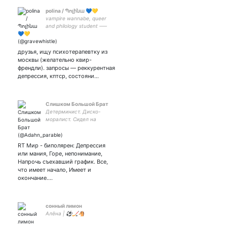
polina / Պոլինա 💙💛
vampire wannabe, queer
and philology student –––
активистка,
стихоглотательница и
адская консьержка. люблю
друзья, ищу психотерапевтку из
букву «ё»
москвы (желательно квир-
френдли). запросы — реккурентная
депрессия, кптср, состояни…
Слишком Большой Брат
Детерминист. Диско-
моралист. Сидел на
дайрях.
RT Мир - биполярен: Депрессия
или мания, Горе, непонимание,
Напрочь съехавший график. Все,
что имеет начало, Имеет и
окончание.…
сонный лимон
Алёна | ⚽️🏒🐴