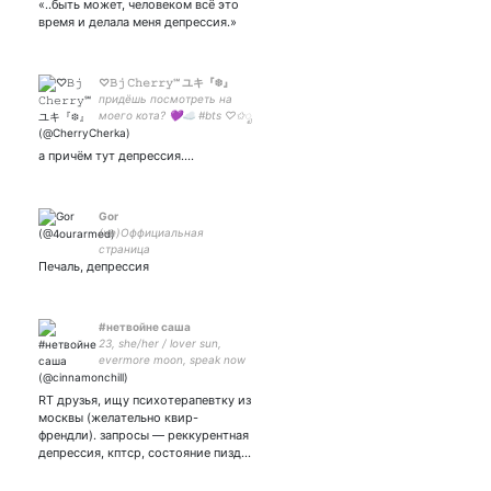
«..быть может, человеком всё это
время и делала меня депрессия.»
♡𝙱𝚓 𝙲𝚑𝚎𝚛𝚛𝚢℠︎ ユキ『❆』
придёшь посмотреть на
моего кота? 💜☁️ #bts ♡✩ೃ
а причём тут депрессия....
Gor
(не)Оффициальная
страница
Печаль, депрессия
психоделического
вещества из альбома
Горгород
#нетвойне саша
23, she/her / lover sun,
evermore moon, speak now
rising
RT друзья, ищу психотерапевтку из
москвы (желательно квир-
френдли). запросы — реккурентная
депрессия, кптср, состояние пизд…