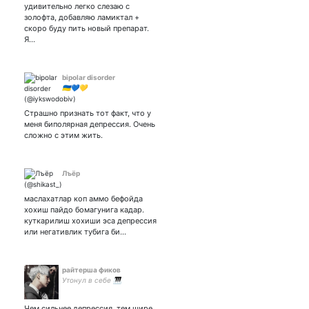
удивительно легко слезаю с
золофта, добавляю ламиктал +
скоро буду пить новый препарат.
Я…
bipolar disorder
🇺🇦💙💛
Страшно признать тот факт, что у
меня биполярная депрессия. Очень
сложно с этим жить.
Лъёр
маслахатлар коп аммо бефойда
хохиш пайдо бомагунига кадар.
куткарилиш хохиши эса депрессия
или негативлик тубига би…
райтерша фиков
Утонул в себе 🎹
Чем сильнее депрессия, тем шире