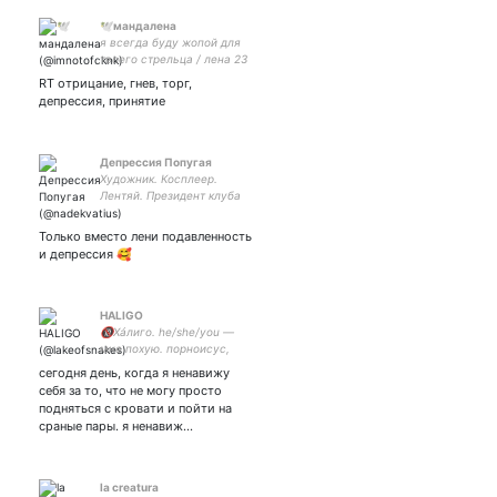
🕊мандалена
я всегда буду жопой для
твоего стрельца / лена 23
y.o. / enfp 4w3 ☼ libra ☾
RT отрицание, гнев, торг,
sagittarius ↑ libra
депрессия, принятие
Депрессия Попугая
Художник. Косплеер.
Лентяй. Президент клуба
любителей папугов Арт-
аккаунт: Инстаграм:
Только вместо лени подавленность
и депрессия 🥰
HALIGO
🔞Хáлиго. he/she/you —
мне похую. порноисус,
христос литератор. парная
сегодня день, когда я ненавижу
с roleplayer, ficwriter,
себя за то, что не могу просто
musician. #мгчд
подняться с кровати и пойти на
#импровизация люблю
сраные пары. я ненавиж…
своего кота.
la creatura