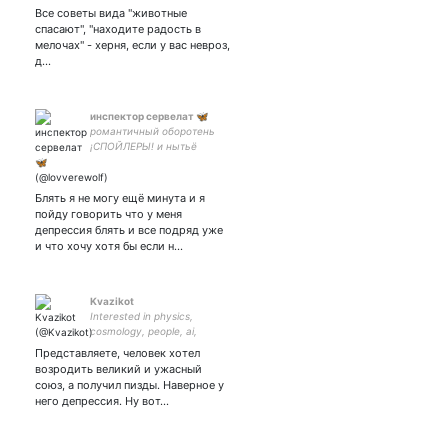
Все советы вида "животные
спасают", "находите радость в
мелочах" - херня, если у вас невроз,
д…
инспектор сервелат 🦋
романтичный оборотень
¡СПОЙЛЕРЫ! и нытьё
seoulite fanacc
Блять я не могу ещё минута и я
пойду говорить что у меня
депрессия блять и все подряд уже
и что хочу хотя бы если н…
Kvazikot
Interested in physics,
cosmology, people, ai,
music,literature,art and
Представляете, человек хотел
many other aspects of live.
возродить великий и ужасный
союз, а получил пизды. Наверное у
него депрессия. Ну вот…