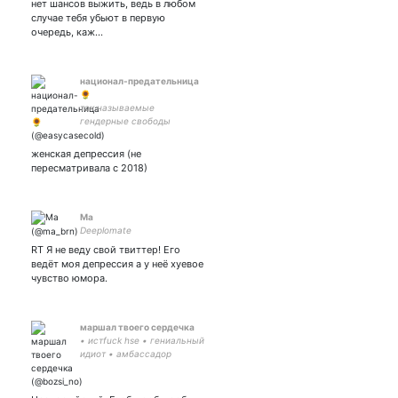
нет шансов выжить, ведь в любом
случае тебя убьют в первую
очередь, каж…
национал-предательница
🌻
так называемые
гендерные свободы
женская депрессия (не
пересматривала с 2018)
Ma
Deeplomate
RT Я не веду свой твиттер! Его
ведёт моя депрессия а у неё хуевое
чувство юмора.
маршал твоего сердечка
• истfuck hse • гениальный
идиот • амбассадор
Финиста Ясного сокола •
люблю Дракона • история,
языки и мифология • пишу: