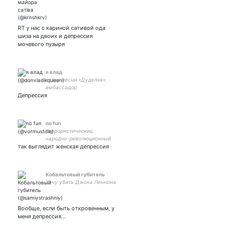
RT у нас с кариной сативой ода
шиза на двоих и депрессия
мочевого пузыря
я влад
автор песни «Дуделка»,
амбассадор
Депрессия
профеминизма в самаре,
однажды считал
количество затяжек в
дуделке на 800 затяжек и
no fun
их оказалось 328.
террористическиц
народно-революционный
так выглядит женская депрессия
романс
Кобальтовый губитель
Хочу убить Джона Леннона
Вообще, если быть откровенным, у
меня депрессия…