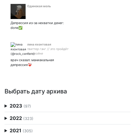
Одинокая моль
Депрессия из-за нехватки денег:
done✅
лина яхонтовая
твиттер гэнг // это пройдёт
#нетвойне
врач сказал: маниакальная
депрессия❤️‍🩹
Выбрать дату архива
2023
(97)
2022
(323)
2021
(305)