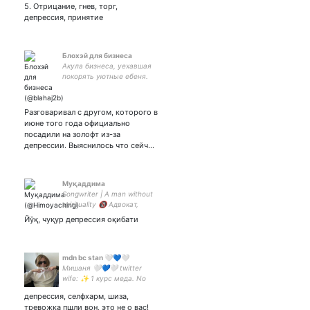
5. Отрицание, гнев, торг,
депрессия, принятие
Блохэй для бизнеса
Акула бизнеса, уехавшая
покорять уютные ебеня.
Удалёнщик со стажем.
Принуждённый owner
front-разработки
Разговаривал с другом, которого в
июне того года официально
посадили на золофт из-за
депрессии. Выяснилось что сейч…
Муқаддима
Songwriter | A man without
spirituality 🔞 Адвокат,
доктор права, юрист 3-
Йўқ, чуқур депрессия оқибати
класса, тренер права,
медиатор
mdn bc stan 🤍💙🤍
Мишаня 🤍💙🤍 twitter
wife: ✨ 1 курс меда. No
boyfriend no problems.
депрессия, селфхарм, шиза,
#blindchannel🤍🇫🇮
тревожка пшли вон, это не о вас!