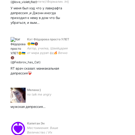
приоритете)/Формалин. intj
VFLE, 5w4 ,sp/so,582.
У меня был хэд что у лавкрафта
отходы мозга -
депрессия ,и Джонн иногда
приходил к нему в дом что бы
убраться, и вым…
Кэт Фёдорова просто УЛЕТ
🤨🇺🇦🔞
Автор, училка, Швейцария
от мира рурэп фд🔥 Вечно
ною, стэню опоссумов,
Оксиминога, Ктулху и мох
🛐 Твиттер гэнг рурэп фд,
RT врач сказал: маниакальная
но на подсосе только у
депрессия❤️‍🩹
Императора👑
Мелана:)
no talk me angry
мужская депрессия…
Капитан Эн
Местоимения: Ваше
Величество / Их