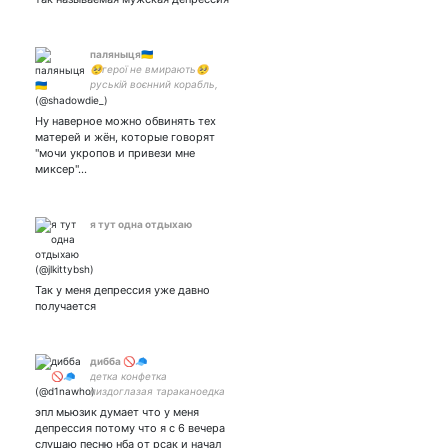
паляныця🇺🇦
🥺герої не вмирають🥺
руській воєнний корабль,
іді нахуй
Ну наверное можно обвинять тех
матерей и жён, которые говорят
"мочи укропов и привези мне
миксер"…
я тут одна отдыхаю
Так у меня депрессия уже давно
получается
дибба 🚫🧢
детка конфетка
пиздоглазая тараканоедка
эпл мьюзик думает что у меня
депрессия потому что я с 6 вечера
слушаю песню нба от рсак и начал