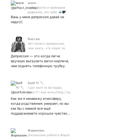
жося
там у трупа в кармашке
рафаэлка, это тебе 🐳🖤
Вань у меня депрессия давай не
надо(((
Rus Lee
Нет ничего прекраснее,
чем знать, что скоро ты
будешь пьяный.
Депрессия — это когда легче
вручную выгрузить вагон кирпича,
чем поднять телефонную трубку.
Sotif 🕊 🥄
I just want to be happy,
even if I lose everything | my
light: | ... ..- ... ... -.-- / -... .-
Как же я ненавижу атмосферу,
-.- .-
когда родственник умирает, но вы
как бы с мамой все ещё
поддерживаете хорошое чувство…
Формалин.
Он/она/они уебался.Фор(в