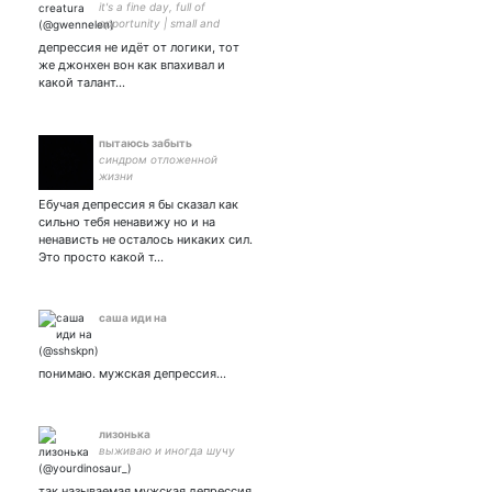
it's a fine day, full of
opportunity | small and
simultaneously full of rage
депрессия не идёт от логики, тот
and love | акула | my moon
же джонхен вон как впахивал и
🌈 | no minors 🔞
какой талант…
пытаюсь забыть
синдром отложенной
жизни
Ебучая депрессия я бы сказал как
сильно тебя ненавижу но и на
ненависть не осталось никаких сил.
Это просто какой т…
саша иди на
понимаю. мужская депрессия...
лизонька
выживаю и иногда шучу
так называемая мужская депрессия