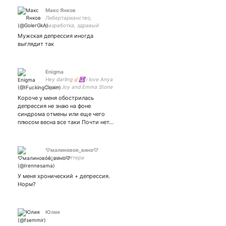
Макс Янков
Либертарианство,
разработка, здравый
смысл
Мужская депрессия иногда
выглядит так
Enigma
Hey darling✌🏻☮️ i love Anya
Taylor Joy and Emma Stone
she/her 21 y.o. CMS, Paul
Короче у меня обострилась
Dano,Gotham, DC Stan,
депрессия не знаю на фоне
синдрома отмены или еще чего
плюсом весна все таки Почти нет…
♡малиновое_вино♡
Мама твиттера
У меня хронический + депрессия.
Норм?
Юлия