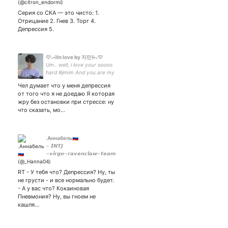
Серия со СКА — это чисто: 1.
Отрицание 2. Гнев 3. Торг 4.
Депрессия 5.
♡˖༚꒱In love by 지민꒰༚˖♡
Um.. well, i love your soooo
hard #jimim And you are my
reason for living🥺 Your
Чел думает что у меня депрессия
dance, voise, face... omg
от того что я не доедаю Я которая
you are angel✨
жру без остановки при стрессе: ну
что сказать, мо…
.Аннабель🇷🇺
~ 𝙄𝙉𝙏𝙅
~𝙫𝙞𝙧𝙜𝙤~𝙧𝙖𝙫𝙚𝙣𝙘𝙡𝙖𝙬~𝙩𝙚𝙖𝙢
𝙞𝙧𝙤𝙣 𝙢𝙖𝙣~𝙩𝙝𝙞𝙨 𝙪𝙨𝙚𝙧 𝙨𝙩𝙖𝙣
𝙩𝙝𝙞𝙖𝙢 🖤#Avengers
RT - У тебя что? Депрессия? Ну, ты
#Teenwolf #Карамора
не грусти - и все нормально будет.
#GoodOmens #ОМ
- А у вас что? Кокаиновая
Пневмония? Ну, вы гноем не
кашля…