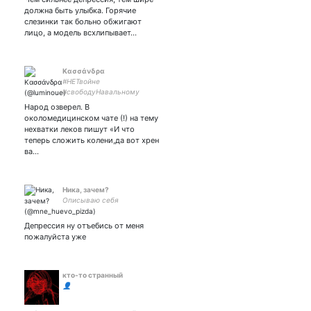
должна быть улыбка. Горячие
слезинки так больно обжигают
лицо, а модель всхлипывает…
Κασσάνδρα
#НЕТвойне
#свободуНавальному
#свободуПолитзаключенным
Народ озверел. В
околомедицинском чате (!) на тему
нехватки леков пишут «И что
теперь сложить колени,да вот хрен
ва…
Ника, зачем?
Описываю себя
Депрессия ну отъебись от меня
пожалуйста уже
кто-то странный
👤