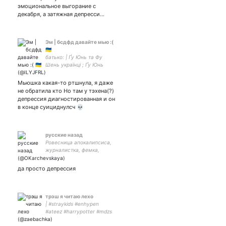
эмоциональное выгорание с
декабря, а затяжная депресси…
Эм | бсдфд давайте мью :(
🇺🇦
батько: | Ґу Юнь та Фу
Шень українці ; Ґу Юнь
полководець ЗСУ, одесит ;
Фу Шень запорожець |
Мьюшка какая-то ртшнула, я даже
золота сцена, осені, лєхо
не обратила кто Но там у тэхена(?)
та люцзю ➤ все
депрессия диагностированная и он
в конце суициднулсч 💀
русские назад
Ровесница апокалипсиса,
журналистка, фемка,
редакторка в айти
(голосовые ассистенты),
да просто депрессия
амбассадорыня
нюдсочетверга, матерь
драконов, генераторка
случайных шуток
трэш я читаю лехо
| #straykids #enhypen
#ateez #harrypotter #mdzs
#2ha #yuwu | а чо писать