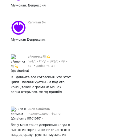
Величество ТикТок:
Мужская. Депрессия.
Телеграм: Инстаграм:
Чатик:
Капитан Эн
Мужская Депрессия.
а*иночка🕊💫
руфд • kpop • фкфд • hp •
ск1 • дайте танк •
перемотка • электрофорез
• радфем взгляды
RT давайте все согласимя, что этот
цикл - полная хуетень. а под его
конец такой огромный мешок
говна открылся. фк фд прошёл…
чили с лаймом
и виноградная фанта
бля у меня такая депрессия когда я
читаю истории и реплики аято это
пиздец сразу грустная музыка из