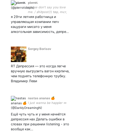
𝐩𝐢𝐞𝐫𝐫ø𝐭.
please don't say you love
me. / 𝘴𝘩𝘪𝘵post(!) 𝘵ø𝘱, 𝘮𝘤𝘳,
я 29ти летняя работница и
valentin strykalo, 𝘮𝘪𝘵𝘴𝘬𝘪, три
дня дождя, the nbhd,
управляющая компании nerv
deftones, and etc
кацураги мисато у меня
алкогольная зависимость, депре…
Sergey Borisov
RT Депрессия — это когда легче
вручную выгрузить вагон кирпича,
чем поднять телефонную трубку.
Владимир Леви
nastas ananas 🍊
I just wanna be happier ∞
Ещё чуть чуть и у меня начнётся
депрессия нах Делать ошибки в
словах при решении listening - это
вообще как…