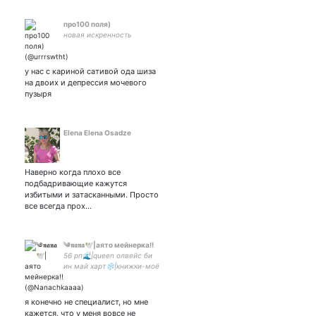
про100 поля)
новая искренность
у нас с кариной сативой ода шиза
на двоих и депрессия мочевого
пузыря
Elena Elena Osadze
Наверно когда плохо все
подбадривающие кажутся
избитыми и затасканными. Просто
все всегда прох…
༄𝖓𝖆𝖓𝖆🕊|аято мейнерка!!
56 рп🌊|queen олвейс би
ин май харт❄|книжки-моё
все|любитель посидеть
дома| #нетвойне| парная с
я конечно не специалист, но мне
кажется, что у меня вовсе не