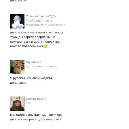
депрессия
Your sad mochi~Т_Т~
Multifandom~ #bts
#monstax #straykids #ateez
#got7 #day6 #nct #exo
депрессия и паранойя - это когда
#taemin #dreamcatcher
трижды перепроверяешь, не
#victon #ace #oneus
пожелал ли ты другу повеситься
вместо повеселиться🙂
Squidward
не та самая кисонька
Я русская, со мной жидкая
депрессия
злой козлик 🚬
ем
молодость внутри - моя великая
депрессия просто до боли блять