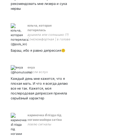
рекомендовать мне лизера и сука
нервы
юльча, которая
потерялась
душнила или солнышко (?)
| (не)комфортная | в голове
печаль ебётся с тревогой |
#импровизация и что-то
Бараш, ибо я равно депрессия🙃
ещё | я перестал
волноваться (нет) | #нужён
кому-то
енуа
мысли вслух
Каждый день мне кажется, что я
плохая мать. И что я всегда делаю
все не так. Кажется, моя
послеродовая депрессия приняла
серьёзный характер
кариночка ॐ пiзда пiд
ногами майора сатiва
ловлю сигналы