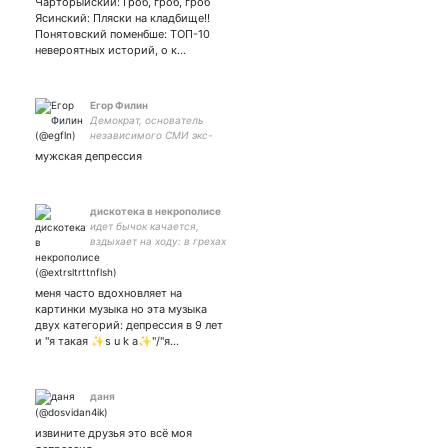
Чарторыйский: Гроб, гроб, гроб
Ясинский: Пляски на кладбище!!
Понятовский поменбше: ТОП-10
невероятных историй, о к…
Егoр Филин
Демократ, основатель
независимого СМИ экс-
член
мужская депрессия
дискотека в некрополисе
идет бычок качается,
вздыхает на ходу: в грехах
пора покаяться, не то
гореть в аду 🐇 my arts on:
🐇 NOT spoiler-free 🐇
меня часто вдохновляет на
картинки музыка но эта музыка
двух категорий: депрессия в 9 лет
и "я такая ✨s u k a✨"/"я…
даня
извините друзья это всё моя