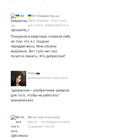
🇺🇦 Кіт Байрактар 𓃭
Йдіть додому, поки в вас
ще є ноги, повертайтесь у
край свій убогий…
Покурила в квартире, словила себя
на том, что я с трудом
передвигаюсь. Мне сложно
морально. Вот тупо нет сил.
Хочется лежать. Это депрессия?
Элси 🇷🇺
вымышленный персонаж
"депрессия – изобретение зумеров
для того, чтобы не работать"
ахахахаххаха
Мстя, все что я хочу
Месть - это блюдо которое
созревает после
ненависти.