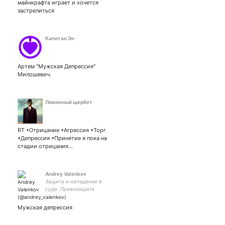
майнкрафта играет и хочется
застрелиться
Капитан Эн
Артем "Мужская Депрессия"
Милошевич.
Лимонный щербет
RT •Отрицание •Агрессия •Торг
•Депрессия •Принятие я пока на
стадии отрицания…
Andrey Valenkov
Защита и нападение в
суде. Правозащита
«Забрало». Эксперт по х/ф
«Чужой»
Мужская депрессия