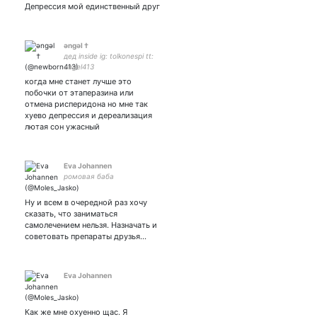
Депрессия мой единственный друг
əngəl †
дед inside ig: tolkonespi tt:
engel413
когда мне станет лучше это
побочки от этаперазина или
отмена рисперидона но мне так
хуево депрессия и дереализация
лютая сон ужасный
Eva Johannen
ромовая баба
Ну и всем в очередной раз хочу
сказать, что заниматься
самолечением нельзя. Назначать и
советовать препараты друзья…
Eva Johannen
Как же мне охуенно щас. Я