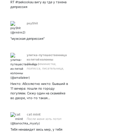
то, ну...хуй? хенликсы
RT #taekookau вигу ау где у тэхена
хенликсы хенликсы
депрессия
хенликсы хенликсы
хенликсы
psyShit
"мужская депрессия"
улитка-путешественница
из пятой колонны
29, би, феминистка,
поэтесса, писательница,
иногда художница,
немного ебанутая, любит
сериальчики, фолк-
Никто: Абсолютно никто: Бывший в
музыку, море,
11 вечера: пошли по городу
путешествия и прибухнуть.
погуляем. Сижу один на скамейке
во дворе, что-то такая…
𝕔𝕒𝕥 𝕞𝕚𝕟𝕥
После меня хоть потоп
Тебя ненавидит весь мир, у тебя