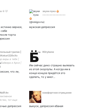
о ☀️🤍
звуки лука 🧅
••••••••••••••••
 истинно верное,
мужская депрессия
 себе
 после торта
прессия
пельный трапик |
RDrybone
jiKekari228xXx
р веры в тебя |
 Гайвера и Арси |
Им сейчас дико страшно вылезать
к | аниме учёный |
из этой скорлупы. А когда им в
 | закрытка для
рессия, что ли,
конце концов придётся это
хуеты
сделать, то у мног…
МЫЙ Ап
комфортное отрицание
ективное
йство, тот еще
и пройдоха,
ночью депрессия
выкуси, депрессия ебаная
, плакса. Too