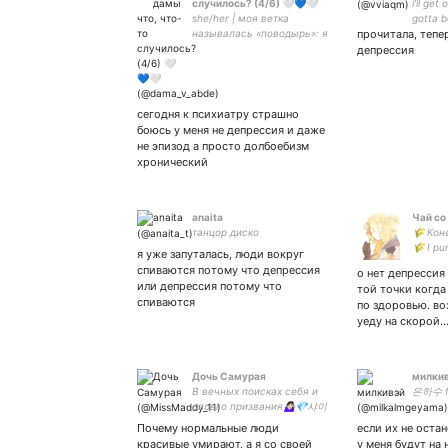
случилось? (4/6) 🤍💙🤍
i’ll get 
she/her | моя ветка
gotta b
называлась «поводырь»: я
прочитала, тепе
вела людей через темноту,
депрессия
не зная о своей слепоте |
термитка | up by
сегодня к психиатру страшно
боюсь у меня не депрессия и даже
не эпизод а просто долбоебизм
хронический
anaita
Чай со
танцор диско
🌾 Кон
🌾 I pu
я уже запуталась, люди вокруг
✨взаи
спиваются потому что депрессия
о нет депрессия
интер
или депрессия потому что
той точки когда
eur 🌾
спиваются
по здоровью. во
уеду на скорой
Дочь Самурая
милки
В вечных поисках себя и
은하수 fe
своего призвания🤷🏻‍♀️💎샤이
니 #SHINee #Taemin #NCT
Почему нормальные люди
если их не остан
#Jaehyun💚
красивые умирают, а я со своей
у меня будут на 