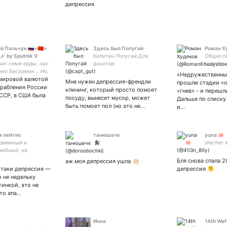
депрессия
Weird to 
Die Сбер
0496
 Пальчун 🇷🇺+🇨🇳+
Здесь был Попугай
Роман Х
|💉 by Sputnik V
Капитан Попугай Для
Обществ
чит семя орды, нас
донатов:
политич
рмо басурман... Но,
Председ
«Недружественны
 мировой валютой
х венах кипит небо
«Достой
Мне нужен депрессия-френдли
прошли стадии «
! И от чудских
Обществ
грабления России
клининг, который просто помоет
«гнев» - и перешл
в, до ледяной
Москва, 
ССР, в США была
посуду, вынесет мусор, может
Дальше по списку
, всё это наша
Кржижано
быть помоет пол (но это не…
и…
- всё это мы!
109 +79
 лейтис
танюшечк
yuna 🪷
риимный и
🐈‍⬛
she/her 
юбный, но
ий дед (инсайд).
Бля снова спала 2
аж моя депрессия ушла 👏🏻
тер, собака и
е-таки депрессия —
депрессия 🫠
нат. тут чэн, конь
о не недельку
гималаи, черешня,
тинкой, это не
еби и просто (не)
сто апа…
весело
Инна
14th Waff