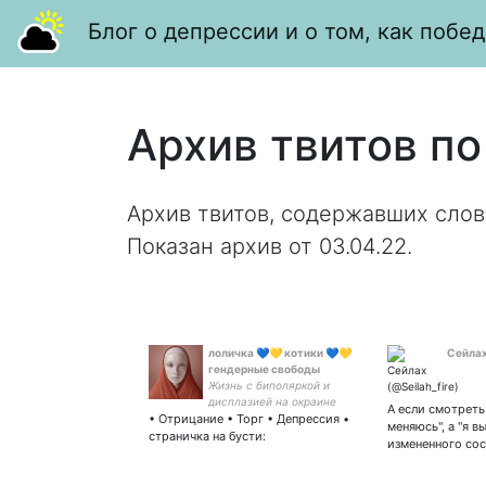
Блог о депрессии и о том, как побед
Архив твитов по
Архив твитов, содержавших слов
Показан архив от 03.04.22.
лоличка 💙💛 котики 💙💛
Сейла
гендерные свободы
Жизнь с биполяркой и
дисплазией на окраине
А если смотреть 
• Отрицание • Торг • Депрессия •
Махачкалы и всякое
меняюсь", а "я в
интересное про биологию
страничка на бусти:
измененного со