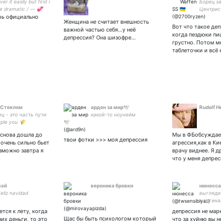
over it easily but first i
Борец з
e dramatic / — 💞
Центрист
рь официально
радикал
Женщина не считает внешность
#superst
Вот что такое деп
важной частью себя...у неё
когда пездюки пи
депрессия? Она шизофре…
грустно. Потом м
таблеточки и всё
 Стеклом
арден за мир🕊
Rudolf H
ец - это часть пути
какой-то ноунейм
rple you 🌾
мная к
 снова дошла до
Мы в ФБобсуждаем
есным✨ 714747179
твои фотки >>> моя депрессия
 очень сильно бьет
агрессия,как в Ки
 щитпост 🌾 (юп
зможно завтра я
врачу виднее. Я д
…
что у меня депрес
вэй
вероника бровки
нюнесса
liz navidad
выглядит
маргина
спроси э
ется к лету, когда
депрессия не мар
диагноз 
Щас бы быть психологом который
них деньги, то это
что за хуйню вы н