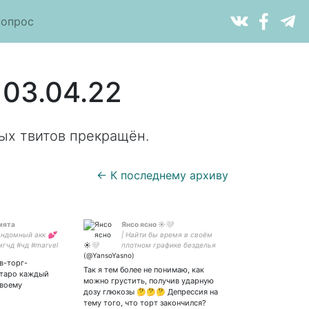
вопрос
 03.04.22
ых твитов прекращён.
← К последнему архиву
мята
Янсо ясно ☀️🤍
андомный акк 💕
| Найти бы время в своём
мгчд #чд #marvel
плотном графике безделья
киэтерны #оэ олег
| Хочу выйти из своей
в-торг-
лучший 🐺🦊 лера
жизни и зайти нормально |
Так я тем более не понимаю, как
 таро каждый
а на 💍👑
#мгчд | можно на ты |
можно грустить, получив ударную
своему
лк #сероволк
Игорьботтомсексуал
дозу глюкозы 🤔🤔🤔 Депрессия на
дноВолк вперед! 😆
тему того, что торт закончился?