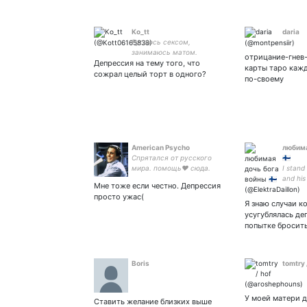
Ko_tt
daria
Ругаюсь сексом,
занимаюсь матом.
отрицание-гнев
Депрессия на тему того, что
карты таро кажд
сожрал целый торт в одного?
по-своему
American Psycho
любима
Спрятался от русского
🇫🇮
мира. помощь❤️ сюда.
I stand
5521752691277185
and his
Мне тоже если честно. Депрессия
judged!
просто ужас(
Я знаю случаи к
усугублялась де
попытке бросить
Boris
tomtry 
У моей матери 
Ставить желание близких выше