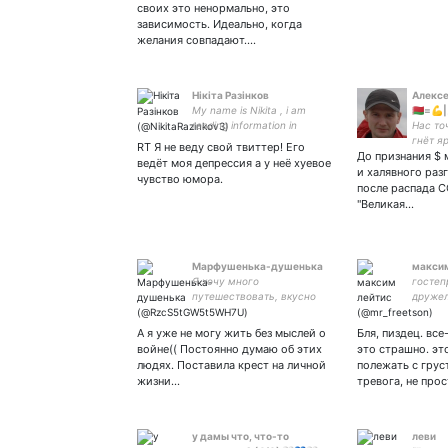
своих это ненормально, это
зависимость. Идеально, когда
желания совпадают.…
Нікіта Разінков
Алексей
My name is Nikita , i am
🇧🇾=💪
reading information in
Нас то
Twitter, subscribe to me. I
гнёт я
RT Я не веду свой твиттер! Его
want to help Ukraine,
До признания $
в наши
ведёт моя депрессия а у неё хуевое
support me !
славян
и халявного раз
чувство юмора.
берего
после распада С
Колымы
"Великая…
земля 
Марфушенька-душенька
максим
Я хочу много
гостеп
путешествовать, вкусно
дружел
жрать и спать с любимым
уставш
мужиком. Я всё сказала.
фикрай
А я уже не могу жить без мыслей о
Бля, пиздец. вс
иллюми
войне(( Постоянно думаю об этих
это страшно. эт
чэна, 
людях. Поставила крест на личной
полежать с грус
хэ-би-
жизни…
тревога, не про
очень 
у дамы что, что-то
леви