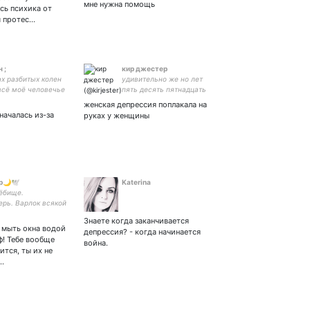
мне нужна помощь
сь психика от
я протес…
 ;
кир джестер
ах разбитых колен
удивительно же но лет
всё моё человечье
пять десять пятнадцать
iebe ; up:
назад мою сложившуюся
женская депрессия поплакала на
нынешнюю жизнь я бы
началась из-за
руках у женщины
принял за ад
р🌙🕊️
Katerina
/ёбище.
ерь. Варлок всякой
 агрессивная
Знаете когда заканчивается
алка. Засоряю
я мыть окна водой
депрессия? - когда начинается
нту невзаимно и
ф! Тебе вообще
война.
но бесплатно.
ится, ты их не
…