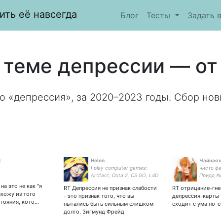
ить её навсегда
Блог
Тесты
Задать 
 теме депрессии — от
о «депрессия», за 2020–2023 годы. Сбор нов
х
Helen
Чайная 
I play computer games:
чисто ф
Artifact, Dota 2, CS GO, L4D
Придд #
1,2 etc. Streamer. Top
#отблес
на это не как "я
RT Депрессия не признак слабости
RT отрицание-гне
beautiful chubby game girl,
волков 
ыхожу из того
- это признак того, что вы
депрессия-карты
plussize model:
макаров
стояния, кото…
пытались быть сильным слишком
сходит с ума по-
#мараво
долго. Зигмунд Фрейд
#ктоуго