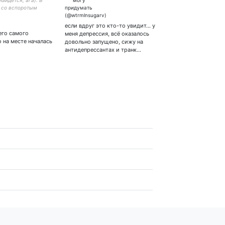
найдётся, ага). В
 со вспоротым
. Хе-ха-ха
если вдруг это кто-то увидит... у
его самого
меня депрессия, всё оказалось
 на месте началась
довольно запущено, сижу на
антидепрессантах и транк…