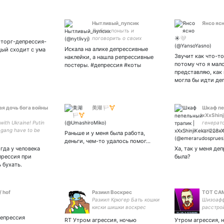
Нытливый_пупсик
Янсо ясн
Люблю поныть и
поговорить о своих
-торг-депрессия-
проблемах, особенно о
Искала на алике депрессивные
ый сходит с ума
проблемах со здоровьем, а
Звучит как что-то
наклейки, а нашла репрессивные
у кого их нет в 24?
потому что я мало
постеры. #депрессия #коты
представляю, как
могла бы идти де
я дочь бога войны
美湖 🏳️‍⚧️
Шкаф пе
xXxShin
 with Ukraine! Putin
генерато
 gang have to be
дрочу на
Раньше и у меня была работа,
киберпан
деньги, чем-то удалось помог…
биопидор
огда у человека
Ха, так у меня деп
всякой 
прессия при
была?
 бухать.
/ hof
Разиил Воскрес
ТОТ СА
Разиил Крюгер Бать кошки
Шизоафф
киски шишки воскрес
расстро
снова. Сексист, Расист,
еб*нтяй 
депрессия
RT Утром агрессия, ночью
Утром агрессия, 
Гомофоб.
музыкант