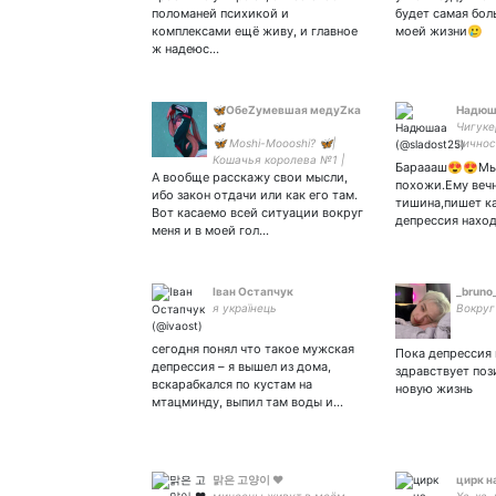
поломаней психикой и
будет самая бол
комплексами ещё живу, и главное
моей жизни🥲
ж надеюс…
🦋ОбеZумевшая медуZка
Надюш
🦋
Чигуке
🦋 Moshi-Moooshi? 🦋|
личнос
Кошачья королева №1 |
Бараааш😍😍Мы
А вообще расскажу свои мысли,
Сладости – мое средство
похожи.Ему веч
усмирения | Не спит 25/8 |
ибо закон отдачи или как его там.
тишина,пишет ка
Гин по профессии, но в
Вот касаемо всей ситуации вокруг
депрессия наход
отставке | Начинающий
меня и в моей гол…
ученый✒️
Іван Остапчук
_bruno
я українець
Вокруг
сегодня понял что такое мужская
Пока депрессия 
депрессия – я вышел из дома,
здравствует поз
вскарабкался по кустам на
новую жизнь
мтацминду, выпил там воды и…
맑은 고양이 ♥︎
цирк н