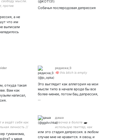
а свободу мысли.
, против
Собачья послеродовая депрессия
изма #феминизм
raight #антифем
рессия, а не
шут что им
не выписали
 наладилось
eider
редиска;3
🧠 this bitch is empty
Это выглядит как аллегория на мои
, откуда такая
мысли типо в начале вроде бы все
еве. Вам как
более-менее, потом бац депрессия,
рузьям написал,
…
сия.
даша
 и ведёт себя как
девочка в болоте 🕳
льная личность //
использую твиттер, как
серку каков её
или это стадия депрессия. в любом
помойную яму. но иногда
кер гуманизма,
скажет f60.3
показываю котиков
случае мне не нравится. я овощ и
есёте? у меня