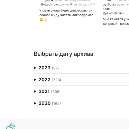
минсоны живут в моём
Ха-ха, 
сердечке ♥︎ my lovely girl ♡
овраге
брюхом
У меня снова будет депрессия, т.к
сейчас я иду читать микродермал
Мне кажется у н
🥲👍🏻
депрессия прямо
Выбрать дату архива
2023
(97)
2022
(323)
2021
(305)
2020
(166)