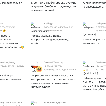
видел как в твоём городке русские
ьшая депрессия в
сильно испортила
оккупанты бомбили соседние дома
произошедшего. 
бежать из горячей…
аа
жеЛеди
либертин
р,творческая
шалость не удалась inst
в спазм
ть😊
sashaborschh tg
дрожит 
sashaborsch
; meine l
 просто
Победа месяца. Либидо
у меня депрессия 
но нужна
возвращается, депрессия идёт
этого твитта
к я,частенько
нахуй.
ит...вообщем да😅
_melisa_bang
Пьяный Твиттер
Глейпни
 треш, внутри фрээш
Пьяный Твиттер
Хтоне/у
превращает каждый день в
Котомат
праздник, улучшает
хуйни и
и слёзы Да
Депрессия не признак слабости -
кровообращение и
бисексу
- Мне не нравитс
итивчик, начинаю
это признак того, что вы пытались
снимает стресс. Моя
вашу ле
с мылом. - Пфффф
быть сильным слишком долго.
электропочта -
абсолют
мыть окна не нрав
Зигмунд Фрейд
adv.dimaruru
моешь. Как объяс
а футбольном поле
не могу придумать